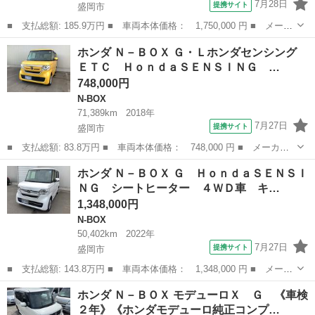
7月28日
提携サイト
盛岡市
■ 支払総額: 185.9万円 ■ 車両本体価格： 1,750,000 円 ■ メーカ
ー名： ホンダ ■ 車種名： Ｎ－ＢＯＸカスタム ■ グレード
岩手
盛岡市
N-BOX
ホンダ Ｎ－ＢＯＸ Ｇ・Ｌホンダセンシング
名： ベースグレード 純正メモリーナビ 純正アルミホイール ド
ＥＴＣ ＨｏｎｄａＳＥＮＳＩＮＧ …
ライブレコー...
748,000円
N-BOX
71,389km
2018年
7月27日
提携サイト
盛岡市
■ 支払総額: 83.8万円 ■ 車両本体価格： 748,000 円 ■ メーカー
名： ホンダ ■ 車種名： Ｎ－ＢＯＸ ■ グレード名： Ｇ・Ｌホ
岩手
盛岡市
N-BOX
ホンダ Ｎ－ＢＯＸ Ｇ ＨｏｎｄａＳＥＮＳＩ
ンダセンシング ＥＴＣ ＨｏｎｄａＳＥＮＳＩＮＧ ドライブレコ
ＮＧ シートヒーター ４ＷＤ車 キ…
ーダー 後カ...
1,348,000円
N-BOX
50,402km
2022年
7月27日
提携サイト
盛岡市
■ 支払総額: 143.8万円 ■ 車両本体価格： 1,348,000 円 ■ メーカ
ー名： ホンダ ■ 車種名： Ｎ－ＢＯＸ ■ グレード名： Ｇ Ｈ
岩手
盛岡市
N-BOX
ホンダ Ｎ－ＢＯＸ モデューロＸ Ｇ 《車検
ｏｎｄａＳＥＮＳＩＮＧ シートヒーター ４ＷＤ車 キーレスキ
２年》《ホンダモデューロ純正コンプ…
ー ブルー...