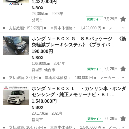
1,422,000円
N-BOX
24,365km
2023年
7月29日
提携サイト
盛岡市
■ 支払総額: 152.9万円 ■ 車両本体価格： 1,422,000 円 ■ メーカ
ー名： ホンダ ■ 車種名： Ｎ－ＢＯＸ ■ グレード名： Ｌ ４
岩手
盛岡市
N-BOX
ホンダ Ｎ－ＢＯＸ Ｇ ＳＳパッケージ 《衝
ＷＤ ホンダセンシング アダプティブクルーズコントロール 電動
突軽減ブレーキシステム》《プライバ…
スライド...
190,000円
N-BOX
106,900km
2014年
7月29日
提携サイト
宮城県 仙台市
■ 支払総額: 27万円 ■ 車両本体価格： 190,000 円 ■ メーカー
名： ホンダ ■ 車種名： Ｎ－ＢＯＸ ■ グレード名： Ｇ ＳＳ
宮城
仙台市
N-BOX
ホンダ Ｎ－ＢＯＸ Ｌ ・ガソリン車・ホンダ
パッケージ 《衝突軽減ブレーキシステム》《プライバシーガラス》
センシング・純正メモリーナビ・Ｂｌ…
両側パワースライ...
1,540,000円
N-BOX
20,173km
2023年
7月28日
提携サイト
盛岡市
■ 支払総額: 164.7万円 ■ 車両本体価格： 1,540,000 円 ■ メーカ