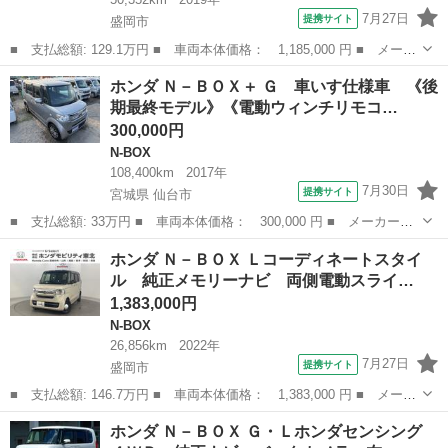
7月27日
提携サイト
盛岡市
■ 支払総額: 129.1万円 ■ 車両本体価格： 1,185,000 円 ■ メーカ
ー名： ホンダ ■ 車種名： Ｎ－ＢＯＸ ■ グレード名： Ｇ・Ｌ
岩手
盛岡市
N-BOX
ホンダ Ｎ－ＢＯＸ＋ Ｇ 車いす仕様車 《後
ホンダセンシング 社外ナビ 社外アルミホイール シートヒータ
期最終モデル》《電動ウィンチリモコ…
ー 両側電...
300,000円
N-BOX
108,400km
2017年
7月30日
提携サイト
宮城県 仙台市
■ 支払総額: 33万円 ■ 車両本体価格： 300,000 円 ■ メーカー
名： ホンダ ■ 車種名： Ｎ－ＢＯＸ＋ ■ グレード名： Ｇ 車
宮城
仙台市
N-BOX
ホンダ Ｎ－ＢＯＸ Ｌコーディネートスタイ
いす仕様車 《後期最終モデル》《電動ウィンチリモコン付き》《車
ル 純正メモリーナビ 両側電動スライ…
椅子仕様》《車検...
1,383,000円
N-BOX
26,856km
2022年
7月27日
提携サイト
盛岡市
■ 支払総額: 146.7万円 ■ 車両本体価格： 1,383,000 円 ■ メーカ
ー名： ホンダ ■ 車種名： Ｎ－ＢＯＸ ■ グレード名： Ｌコー
岩手
盛岡市
N-BOX
ホンダ Ｎ－ＢＯＸ Ｇ・Ｌホンダセンシング
ディネートスタイル 純正メモリーナビ 両側電動スライドドア シ