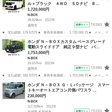
ル＋ブラック ４ＷＤ ＳＤナビ Ｂ…
ビ アダプテ...
1,720,000円
N-BOX
39,829km
2022年
7月29日
提携サイト
盛岡市
■ 支払総額: 179.6万円 ■ 車両本体価格： 1,720,000 円 ■ メーカ
ー名： ホンダ ■ 車種名： Ｎ－ＢＯＸカスタム ■ グレード
岩手
盛岡市
N-BOX
ホンダ Ｎ－ＢＯＸカスタム ベースグレード
名： Ｌターボ スタイル＋ブラック ４ＷＤ ＳＤナビ Ｂｌｕｅ
電動スライドドア 純正９型ナビ バ…
ｔｏｏｔｈ接...
1,753,000円
N-BOX
29,537km
2023年
7月29日
提携サイト
盛岡市
■ 支払総額: 182.9万円 ■ 車両本体価格： 1,753,000 円 ■ メーカ
ー名： ホンダ ■ 車種名： Ｎ－ＢＯＸカスタム ■ グレード
岩手
盛岡市
N-BOX
ホンダ Ｎ－ＢＯＸ Ｇ・Ｌパッケージ スマー
名： ベースグレード 電動スライドドア 純正９型ナビ バックカ
トキーオートエアコン片側パワスラ …
メラ 衝突被...
230,000円
N-BOX
117,028km
2012年
7月23日
提携サイト
宮城県 多賀城市