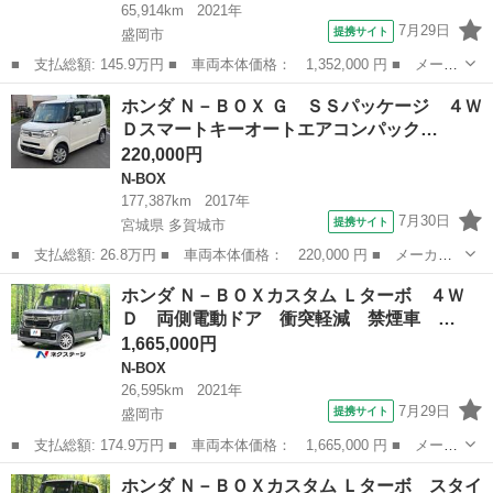
65,914km
2021年
7月29日
提携サイト
盛岡市
■ 支払総額: 145.9万円 ■ 車両本体価格： 1,352,000 円 ■ メーカ
ー名： ホンダ ■ 車種名： Ｎ－ＢＯＸカスタム ■ グレード
岩手
盛岡市
N-BOX
ホンダ Ｎ－ＢＯＸ Ｇ ＳＳパッケージ ４Ｗ
名： Ｌターボ ４ＷＤ 両側電動ドア 衝突軽減 純正８型ナビ
Ｄスマートキーオートエアコンパック…
バックカメラ...
220,000円
N-BOX
177,387km
2017年
7月30日
提携サイト
宮城県 多賀城市
■ 支払総額: 26.8万円 ■ 車両本体価格： 220,000 円 ■ メーカー
名： ホンダ ■ 車種名： Ｎ－ＢＯＸ ■ グレード名： Ｇ ＳＳ
宮城
多賀城市
N-BOX
ホンダ Ｎ－ＢＯＸカスタム Ｌターボ ４Ｗ
パッケージ ４ＷＤスマートキーオートエアコンパックカメラＡＢＳ
Ｄ 両側電動ドア 衝突軽減 禁煙車 …
エアバッグ電...
1,665,000円
N-BOX
26,595km
2021年
7月29日
提携サイト
盛岡市
■ 支払総額: 174.9万円 ■ 車両本体価格： 1,665,000 円 ■ メーカ
ー名： ホンダ ■ 車種名： Ｎ－ＢＯＸカスタム ■ グレード
岩手
盛岡市
N-BOX
ホンダ Ｎ－ＢＯＸカスタム Ｌターボ スタイ
名： Ｌターボ ４ＷＤ 両側電動ドア 衝突軽減 禁煙車 純正ナ