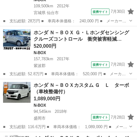
109,500km
2012年
7月30日
提携サイト
宮城県 仙台市
■ 支払総額: 28万円 ■ 車両本体価格： 240,000 円 ■ メーカー
名： ホンダ ■ 車種名： Ｎ－ＢＯＸ ■ グレード名： Ｇ・Ｌパ
宮城
仙台市
N-BOX
ホンダ Ｎ－ＢＯＸ Ｇ・Ｌホンダセンシング
ッケージ パワースライドドア／プライバシーガラス／スマートキー
クルーズコントロール 衝突被害軽減…
／プッシュスター...
520,000円
N-BOX
157,783km
2017年
7月28日
提携サイト
紫波郡
■ 支払総額: 52.8万円 ■ 車両本体価格： 520,000 円 ■ メーカー
名： ホンダ ■ 車種名： Ｎ－ＢＯＸ ■ グレード名： Ｇ・Ｌホ
岩手
紫波郡
N-BOX
ホンダ Ｎ－ＢＯＸカスタム Ｇ Ｌ ターボ
ンダセンシング クルーズコントロール 衝突被害軽減ブレーキ 車
（車検整備付）
線逸脱警報 ...
1,089,000円
N-BOX
94,545km
2018年
7月28日
提携サイト
盛岡市
■ 支払総額: 116.6万円 ■ 車両本体価格： 1,089,000 円 ■ メーカ
ー名： ホンダ ■ 車種名： Ｎ－ＢＯＸカスタム ■ グレード
岩手
盛岡市
N-BOX