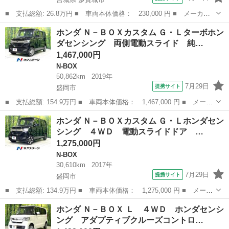
■ 支払総額: 26.8万円 ■ 車両本体価格： 230,000 円 ■ メーカー
名： ホンダ ■ 車種名： Ｎ－ＢＯＸ ■ グレード名： Ｇ・Ｌパ
宮城
多賀城市
N-BOX
ホンダ Ｎ－ＢＯＸカスタム Ｇ・Ｌターボホン
ッケージ スマートキーオートエアコン片側パワスラ ■ 排気量：
ダセンシング 両側電動スライド 純…
660cc...
1,467,000円
N-BOX
50,862km
2019年
7月29日
提携サイト
盛岡市
■ 支払総額: 154.9万円 ■ 車両本体価格： 1,467,000 円 ■ メーカ
ー名： ホンダ ■ 車種名： Ｎ－ＢＯＸカスタム ■ グレード
岩手
盛岡市
N-BOX
ホンダ Ｎ－ＢＯＸカスタム Ｇ・Ｌホンダセン
名： Ｇ・Ｌターボホンダセンシング 両側電動スライド 純正ＳＤ
シング ４ＷＤ 電動スライドドア …
ナビ バック...
1,275,000円
N-BOX
30,610km
2017年
7月29日
提携サイト
盛岡市
■ 支払総額: 134.9万円 ■ 車両本体価格： 1,275,000 円 ■ メーカ
ー名： ホンダ ■ 車種名： Ｎ－ＢＯＸカスタム ■ グレード
岩手
盛岡市
N-BOX
ホンダ Ｎ－ＢＯＸ Ｌ ４ＷＤ ホンダセンシ
名： Ｇ・Ｌホンダセンシング ４ＷＤ 電動スライドドア ＳＤナ
ング アダプティブクルーズコントロ…
ビ バックカ...