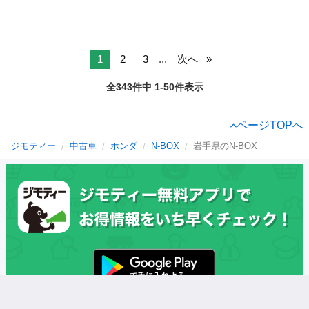
1
2
3
...
次へ
全343件中 1-50件表示
ページTOPへ
ジモティー
中古車
ホンダ
N-BOX
岩手県のN-BOX