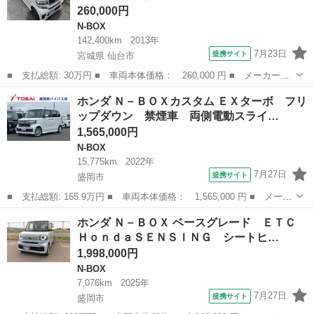
260,000円
N-BOX
142,400km
2013年
7月23日
提携サイト
宮城県 仙台市
■ 支払総額: 30万円 ■ 車両本体価格： 260,000 円 ■ メーカー
名： ホンダ ■ 車種名： Ｎ－ＢＯＸ ■ グレード名： モデュー
宮城
仙台市
N-BOX
ホンダ Ｎ－ＢＯＸカスタム ＥＸターボ フリ
ロＸ Ｇ 《車検２年》《ホンダモデューロ純正コンプリートカー》
ップダウン 禁煙車 両側電動スライ…
《《メモリーナビ...
1,565,000円
N-BOX
15,775km
2022年
7月27日
提携サイト
盛岡市
■ 支払総額: 165.9万円 ■ 車両本体価格： 1,565,000 円 ■ メーカ
ー名： ホンダ ■ 車種名： Ｎ－ＢＯＸカスタム ■ グレード
岩手
盛岡市
N-BOX
ホンダ Ｎ－ＢＯＸ ベースグレード ＥＴＣ
名： ＥＸターボ フリップダウン 禁煙車 両側電動スライド 純
ＨｏｎｄａＳＥＮＳＩＮＧ シートヒ…
正８インチナ...
1,998,000円
N-BOX
7,076km
2025年
7月27日
提携サイト
盛岡市