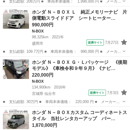
■ 支払総額: 208万円 ■ 車両本体価格： 1,998,000 円 ■ メーカー
名： ホンダ ■ 車種名： Ｎ－ＢＯＸ ■ グレード名： ベースグ
岩手
盛岡市
N-BOX
ホンダ Ｎ－ＢＯＸ Ｌ 純正メモリーナビ 片
レード ＥＴＣ ＨｏｎｄａＳＥＮＳＩＮＧ シートヒーター ドラ
側電動スライドドア シートヒーター…
イブレコー...
990,000円
N-BOX
98,325km
2021年
7月27日
提携サイト
盛岡市
■ 支払総額: 109.7万円 ■ 車両本体価格： 990,000 円 ■ メーカー
名： ホンダ ■ 車種名： Ｎ－ＢＯＸ ■ グレード名： Ｌ 純正
岩手
盛岡市
N-BOX
ホンダ Ｎ－ＢＯＸ Ｇ・Ｌパッケージ 《後期
メモリーナビ 片側電動スライドドア シートヒーター ホンダセン
モデル》《車検令和９年９月》《ナビ…
シング ク...
220,000円
N-BOX
134,900km
2016年
7月3日
提携サイト
宮城県 仙台市
■ 支払総額: 30万円 ■ 車両本体価格： 220,000 円 ■ メーカー
名： ホンダ ■ 車種名： Ｎ－ＢＯＸ ■ グレード名： Ｇ・Ｌパ
宮城
仙台市
N-BOX
ホンダ Ｎ－ＢＯＸカスタム コーディネートス
ッケージ 《後期モデル》《車検令和９年９月》《ナビＴＶフルセグ
タイル 当社レンタカーアップ パー…
Ｂｌｕｅｔｏｏｔ...
1,870,000円