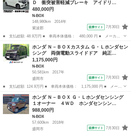
Ｄ 衝突被害軽減ブレーキ アイドリ…
ＡＢＳエアバ...
480,000円
N-BOX
148,980km
2014年
7月30日
提携サイト
紫波郡
■ 支払総額: 48.9万円 ■ 車両本体価格： 480,000 円 ■ メーカー
名： ホンダ ■ 車種名： Ｎ－ＢＯＸ ■ グレード名： Ｇ ＳＳ
岩手
紫波郡
N-BOX
ホンダ Ｎ－ＢＯＸカスタム Ｇ・Ｌホンダセン
パッケージ ４ＷＤ 衝突被害軽減ブレーキ アイドリングストッ
シング 両側電動スライドドア 純正…
プ 横滑り防止...
1,175,000円
N-BOX
50,581km
2017年
7月30日
提携サイト
盛岡市
■ 支払総額: 124.9万円 ■ 車両本体価格： 1,175,000 円 ■ メーカ
ー名： ホンダ ■ 車種名： Ｎ－ＢＯＸカスタム ■ グレード
岩手
盛岡市
N-BOX
ホンダ Ｎ－ＢＯＸ Ｇ・Ｌホンダセンシング
名： Ｇ・Ｌホンダセンシング 両側電動スライドドア 純正８型Ｓ
１オーナー ４ＷＤ ホンダセンシン…
Ｄナビ バッ...
988,000円
N-BOX
57,600km
2018年
7月30日
提携サイト
盛岡市