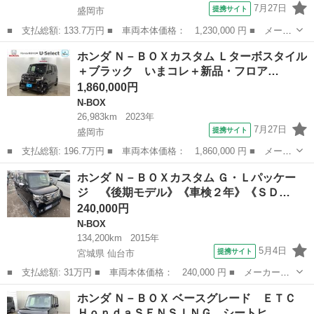
7月27日
提携サイト
盛岡市
■ 支払総額: 133.7万円 ■ 車両本体価格： 1,230,000 円 ■ メーカ
ー名： ホンダ ■ 車種名： Ｎ－ＢＯＸカスタム ■ グレード
岩手
盛岡市
N-BOX
ホンダ Ｎ－ＢＯＸカスタム Ｌターボスタイル
名： Ｌターボ ・ガソリン車・Ｈｏｎｄａセンシング・メモリーナ
＋ブラック いまコレ＋新品・フロア…
ビ（社外品）...
1,860,000円
N-BOX
26,983km
2023年
7月27日
提携サイト
盛岡市
■ 支払総額: 196.7万円 ■ 車両本体価格： 1,860,000 円 ■ メーカ
ー名： ホンダ ■ 車種名： Ｎ－ＢＯＸカスタム ■ グレード
岩手
盛岡市
N-BOX
ホンダ Ｎ－ＢＯＸカスタム Ｇ・Ｌパッケー
名： Ｌターボスタイル＋ブラック いまコレ＋新品・フロアカーペ
ジ 《後期モデル》《車検２年》《ＳＤ…
ットマット付...
240,000円
N-BOX
134,200km
2015年
5月4日
提携サイト
宮城県 仙台市
■ 支払総額: 31万円 ■ 車両本体価格： 240,000 円 ■ メーカー
名： ホンダ ■ 車種名： Ｎ－ＢＯＸカスタム ■ グレード名：
宮城
仙台市
N-BOX
ホンダ Ｎ－ＢＯＸ ベースグレード ＥＴＣ
Ｇ・Ｌパッケージ 《後期モデル》《車検２年》《ＳＤナビＴＶワン
ＨｏｎｄａＳＥＮＳＩＮＧ シートヒ…