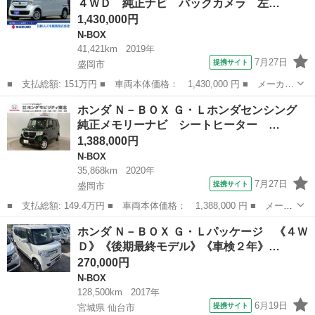
４ＷＤ 純正ナビ バックカメラ 左…
ートヒー...
1,430,000円
N-BOX
41,421km
2019年
7月27日
提携サイト
盛岡市
■ 支払総額: 151万円 ■ 車両本体価格： 1,430,000 円 ■ メーカー
名： ホンダ ■ 車種名： Ｎ－ＢＯＸ ■ グレード名： Ｇ・Ｌホ
岩手
盛岡市
N-BOX
ホンダ Ｎ－ＢＯＸ Ｇ・Ｌホンダセンシング
ンダセンシング ４ＷＤ 純正ナビ バックカメラ 左側電動スライ
純正メモリーナビ シートヒーター …
ドドア Ｅ...
1,388,000円
N-BOX
35,868km
2020年
7月27日
提携サイト
盛岡市
■ 支払総額: 149.4万円 ■ 車両本体価格： 1,388,000 円 ■ メーカ
ー名： ホンダ ■ 車種名： Ｎ－ＢＯＸ ■ グレード名： Ｇ・Ｌ
岩手
盛岡市
N-BOX
ホンダ Ｎ－ＢＯＸ Ｇ・Ｌパッケージ 《４Ｗ
ホンダセンシング 純正メモリーナビ シートヒーター 片側電動ス
Ｄ》《後期最終モデル》《車検２年》…
ライドド...
270,000円
N-BOX
128,500km
2017年
6月19日
提携サイト
宮城県 仙台市