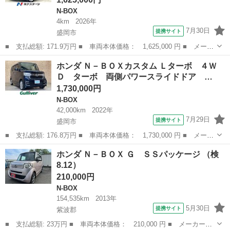
N-BOX
4km
2026年
7月30日
提携サイト
盛岡市
■ 支払総額: 171.9万円 ■ 車両本体価格： 1,625,000 円 ■ メーカ
ー名： ホンダ ■ 車種名： Ｎ－ＢＯＸ ■ グレード名： ベース
岩手
盛岡市
N-BOX
ホンダ Ｎ－ＢＯＸカスタム Ｌターボ ４Ｗ
グレード 届出済未使用車 電動スライドドア 衝突被害軽減システ
Ｄ ターボ 両側パワースライドドア …
ム レー...
1,730,000円
N-BOX
42,000km
2022年
7月29日
提携サイト
盛岡市
■ 支払総額: 176.8万円 ■ 車両本体価格： 1,730,000 円 ■ メーカ
ー名： ホンダ ■ 車種名： Ｎ－ＢＯＸカスタム ■ グレード
岩手
盛岡市
N-BOX
ホンダ Ｎ－ＢＯＸ Ｇ ＳＳパッケージ （検
名： Ｌターボ ４ＷＤ ターボ 両側パワースライドドア ホンダ
8.12）
センシング ...
210,000円
N-BOX
154,535km
2013年
5月30日
提携サイト
紫波郡
■ 支払総額: 23万円 ■ 車両本体価格： 210,000 円 ■ メーカー