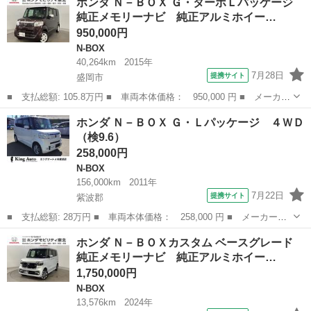
ホンダ Ｎ－ＢＯＸ Ｇ・ターボＬパッケージ
名： Ｇ Ｌ ターボ ■ 排気量： 660cc ■ ドア枚数： 5D ■ ...
純正メモリーナビ 純正アルミホイー…
950,000円
N-BOX
40,264km
2015年
7月28日
提携サイト
盛岡市
■ 支払総額: 105.8万円 ■ 車両本体価格： 950,000 円 ■ メーカー
名： ホンダ ■ 車種名： Ｎ－ＢＯＸ ■ グレード名： Ｇ・ター
岩手
盛岡市
N-BOX
ホンダ Ｎ－ＢＯＸ Ｇ・Ｌパッケージ ４ＷＤ
ボＬパッケージ 純正メモリーナビ 純正アルミホイール 片側電動
（検9.6）
スライドド...
258,000円
N-BOX
156,000km
2011年
7月22日
提携サイト
紫波郡
■ 支払総額: 28万円 ■ 車両本体価格： 258,000 円 ■ メーカー
名： ホンダ ■ 車種名： Ｎ－ＢＯＸ ■ グレード名： Ｇ・Ｌパ
岩手
紫波郡
N-BOX
ホンダ Ｎ－ＢＯＸカスタム ベースグレード
ッケージ ４ＷＤ ■ 排気量： 660cc ■ ドア枚数： 5D ■ ミッシ
純正メモリーナビ 純正アルミホイー…
ョ...
1,750,000円
N-BOX
13,576km
2024年