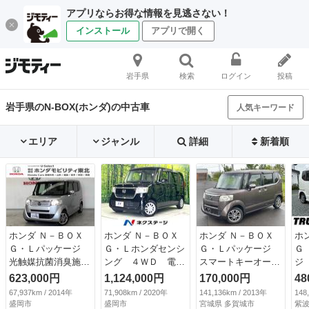
アプリならお得な情報を見逃さない！
インストール
アプリで開く
岩手県
検索
ログイン
投稿
岩手県のN-BOX(ホンダ)の中古車
人気キーワード
エリア
ジャンル
詳細
新着順
ホンダ Ｎ－ＢＯＸ
ホンダ Ｎ－ＢＯＸ
ホンダ Ｎ－ＢＯＸ
ホ
Ｇ・Ｌパッケージ
Ｇ・Ｌホンダセンシ
Ｇ・Ｌパッケージ
Ｇ
光触媒抗菌消臭施工
ング ４ＷＤ 電動
スマートキーオート
ジ
済 ナビ エアバッ
スライドドア ＳＤ
エアコン片側パワス
害
623,000円
1,124,000円
170,000円
48
ク付き パワーウイ
ナビ バックカメ
ラ電動格納ミラーＡ
イ
67,937km / 2014年
71,908km / 2020年
141,136km / 2013年
148
ンド メディアプレ
ラ 衝突軽減装置
ＢＳエアバッグ
プ
盛岡市
盛岡市
宮城県 多賀城市
紫