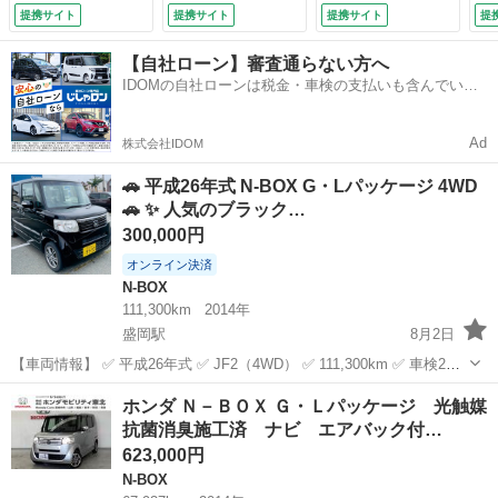
イヤー接続 セキュ
レーダークルーズ
（車検整備付）
置
提携サイト
提携サイト
提携サイト
提
リティアラーム ア
禁煙車 シートヒー
ド
イスト 助手席エア
ター コーナーセン
フ
【自社ローン】審査通らない方へ
バッグ 地デジＴ
サー レーンキー
ｕ
IDOMの自社ローンは税金・車検の支払いも含んでいる
Ｖ キーフリー ス
プ スマートキー
デ
ので毎月の支払額は一定
マキー フルオート
ＬＥＤヘッド ＥＴ
ラ
エアコン ＥＳＣ
Ｃ オートライト
整
Ad
株式会社IDOM
（車検整備付）
（検9.1）
🚗 平成26年式 N-BOX G・Lパッケージ 4WD
🚗 ✨ 人気のブラック…
300,000円
オンライン決済
N-BOX
111,300km
2014年
盛岡駅
8月2日
【車両情報】 ✅ 平成26年式 ✅ JF2（4WD） ✅ 111,300km ✅ 車検2年
付き 【装備】 ✅ ナビ ✅ フルセグTV ✅ CD・DVD ✅ Bluetooth ✅ ラジ
岩手
盛岡市
盛岡駅
N-BOX
ホンダ Ｎ－ＢＯＸ Ｇ・Ｌパッケージ 光触媒
オ ✅ 左側パワースライドドア ✅ プ...
抗菌消臭施工済 ナビ エアバック付…
623,000円
N-BOX