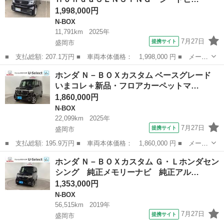
セグバックカメラ...
1,998,000円
N-BOX
11,791km
2025年
7月27日
提携サイト
盛岡市
■ 支払総額: 207.1万円 ■ 車両本体価格： 1,998,000 円 ■ メーカ
ー名： ホンダ ■ 車種名： Ｎ－ＢＯＸ ■ グレード名： ベース
岩手
盛岡市
N-BOX
ホンダ Ｎ－ＢＯＸカスタム ベースグレード
グレード ＥＴＣ ＨｏｎｄａＳＥＮＳＩＮＧ シートヒーター ド
いまコレ＋新品・フロアカーペットマ…
ライブレ...
1,860,000円
N-BOX
22,099km
2025年
7月27日
提携サイト
盛岡市
■ 支払総額: 195.9万円 ■ 車両本体価格： 1,860,000 円 ■ メーカ
ー名： ホンダ ■ 車種名： Ｎ－ＢＯＸカスタム ■ グレード
岩手
盛岡市
N-BOX
ホンダ Ｎ－ＢＯＸカスタム Ｇ・Ｌホンダセン
名： ベースグレード いまコレ＋新品・フロアカーペットマット
シング 純正メモリーナビ 純正アル…
付 純正メモリ...
1,353,000円
N-BOX
56,515km
2019年
7月27日
提携サイト
盛岡市