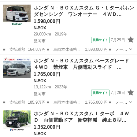
名： ホンダ ■ 車種名： Ｎ－ＢＯＸ ■ グレード名： Ｇ ＳＳ
岩手
紫波郡
N-BOX
ホンダ Ｎ－ＢＯＸカスタム Ｇ・Ｌターボホン
パッケージ ■ 排気量： 660cc ■ ドア枚数： 5D ■ ミッション：
ダセンシング ワンオーナー ４ＷＤ…
...
1,598,000円
N-BOX
29,000km
2019年
7月29日
提携サイト
盛岡市
■ 支払総額: 164.8万円 ■ 車両本体価格： 1,598,000 円 ■ メーカ
ー名： ホンダ ■ 車種名： Ｎ－ＢＯＸカスタム ■ グレード
岩手
盛岡市
N-BOX
ホンダ Ｎ－ＢＯＸカスタム ベースグレード
名： Ｇ・Ｌターボホンダセンシング ワンオーナー ４ＷＤ ター
４ＷＤ 禁煙車 片側電動スライド …
ボ 両側パワ...
1,765,000円
N-BOX
13,122km
2023年
7月29日
提携サイト
盛岡市
■ 支払総額: 185.9万円 ■ 車両本体価格： 1,765,000 円 ■ メーカ
ー名： ホンダ ■ 車種名： Ｎ－ＢＯＸカスタム ■ グレード
岩手
盛岡市
N-BOX
ホンダ Ｎ－ＢＯＸカスタム Ｌターボ ４Ｗ
名： ベースグレード ４ＷＤ 禁煙車 片側電動スライド ８イン
Ｄ 両側電動ドア 衝突軽減 純正８型…
チホンダコネ...
1,352,000円
N-BOX