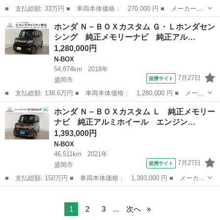
■ 支払総額: 33万円 ■ 車両本体価格： 270,000 円 ■ メーカー
名： ホンダ ■ 車種名： Ｎ－ＢＯＸ ■ グレード名： Ｇ・Ｌパ
宮城
仙台市
N-BOX
ホンダ Ｎ－ＢＯＸカスタム Ｇ・Ｌホンダセン
ッケージ 《４ＷＤ》《後期最終モデル》《車検２年》ＣＤオーディ
シング 純正メモリーナビ 純正アル…
オ／パワースライ...
1,280,000円
N-BOX
54,874km
2018年
7月27日
提携サイト
盛岡市
■ 支払総額: 138.6万円 ■ 車両本体価格： 1,280,000 円 ■ メーカ
ー名： ホンダ ■ 車種名： Ｎ－ＢＯＸカスタム ■ グレード
岩手
盛岡市
N-BOX
ホンダ Ｎ－ＢＯＸカスタム Ｌ 純正メモリー
名： Ｇ・Ｌホンダセンシング 純正メモリーナビ 純正アルミホイ
ナビ 純正アルミホイール エンジン…
ール 両側電...
1,393,000円
N-BOX
46,511km
2021年
7月27日
提携サイト
盛岡市
■ 支払総額: 150万円 ■ 車両本体価格： 1,393,000 円 ■ メーカー
名： ホンダ ■ 車種名： Ｎ－ＢＯＸカスタム ■ グレード名：
岩手
盛岡市
N-BOX
Ｌ 純正メモリーナビ 純正アルミホイール エンジンスターター
いまコレ＋...
1
2
3
...
次へ