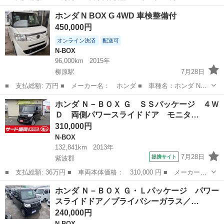
ー名： ホンダ ■ 車種名： Ｎ－ＢＯＸ ■ グレード名： Ｌ ・
岩手
盛岡市
N-BOX
ホンダ N BOX G 4WD 車検整備付
ガソリン車・ホンダセンシング・純正メモリーナビ・Ｂｌｕｅｔｏｏ
450,000円
ｔｈ接続...
オンライン決済
配送可
N-BOX
96,000km
2015年
柳原駅
7月28日
■ 支払総額: 万円 ■ メーカー名： ホンダ ■ 車種名：ホンダ N
BOX ■ 4WD ■ 排気量： 660cc ■ ミッション： AT4 ■ 年式
岩手
北上市
柳原駅
N-BOX
ホンダ Ｎ－ＢＯＸ Ｇ ＳＳパッケージ ４Ｗ
（年）： 2015 ■ 走行距離： 96000 キロ ■ 車検有無： ...
Ｄ 両側パワースライドドア モニタ…
310,000円
N-BOX
132,841km
2013年
7月28日
提携サイト
紫波郡
■ 支払総額: 36万円 ■ 車両本体価格： 310,000 円 ■ メーカー
名： ホンダ ■ 車種名： Ｎ－ＢＯＸ ■ グレード名： Ｇ ＳＳ
岩手
紫波郡
N-BOX
ホンダ Ｎ－ＢＯＸ Ｇ・Ｌパッケージ パワー
パッケージ ４ＷＤ 両側パワースライドドア モニター付きオーデ
スライドドア／プライバシーガラス／…
ィオ Ｂｌｕｅｔ...
240,000円
N-BOX