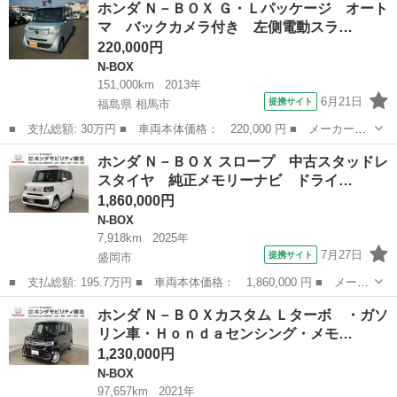
ホンダ Ｎ－ＢＯＸ Ｇ・Ｌパッケージ オート
ガソリン車・Ｈｏｎｄａセンシング・Ｇａｔｈｅｒｓ純正メモリーナ
マ バックカメラ付き 左側電動スラ…
ビ・バッ...
220,000円
N-BOX
151,000km
2013年
6月21日
提携サイト
福島県 相馬市
■ 支払総額: 30万円 ■ 車両本体価格： 220,000 円 ■ メーカー
名： ホンダ ■ 車種名： Ｎ－ＢＯＸ ■ グレード名： Ｇ・Ｌパ
福島
相馬市
N-BOX
ホンダ Ｎ－ＢＯＸ スロープ 中古スタッドレ
ッケージ オートマ バックカメラ付き 左側電動スライド ファン
スタイヤ 純正メモリーナビ ドライ…
ベルト・ＣＶＴフ...
1,860,000円
N-BOX
7,918km
2025年
7月27日
提携サイト
盛岡市
■ 支払総額: 195.7万円 ■ 車両本体価格： 1,860,000 円 ■ メーカ
ー名： ホンダ ■ 車種名： Ｎ－ＢＯＸ ■ グレード名： スロー
岩手
盛岡市
N-BOX
ホンダ Ｎ－ＢＯＸカスタム Ｌターボ ・ガソ
プ 中古スタッドレスタイヤ 純正メモリーナビ ドライブレコーダ
リン車・Ｈｏｎｄａセンシング・メモ…
ー前後装...
1,230,000円
N-BOX
97,657km
2021年