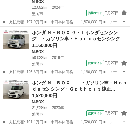
N-BOX
12,052km
2024年
7月27日
提携サイト
盛岡市
■ 支払総額: 197.9万円 ■ 車両本体価格： 1,870,000 円 ■ メーカ
ー名： ホンダ ■ 車種名： Ｎ－ＢＯＸカスタム ■ グレード
岩手
盛岡市
N-BOX
ホンダ Ｎ－ＢＯＸ Ｇ・Ｌホンダセンシン
名： コーディネートスタイル 当社レンタカーアップ パーキング
グ ・ガソリン車・Ｈｏｎｄａセンシング…
センサー 衝...
1,160,000円
N-BOX
50,022km
2018年
7月27日
提携サイト
盛岡市
■ 支払総額: 126.6万円 ■ 車両本体価格： 1,160,000 円 ■ メーカ
ー名： ホンダ ■ 車種名： Ｎ－ＢＯＸ ■ グレード名： Ｇ・Ｌ
岩手
盛岡市
N-BOX
ホンダ Ｎ－ＢＯＸ Ｌ ・ガソリン車・Ｈｏｎ
ホンダセンシング ・ガソリン車・Ｈｏｎｄａセンシング・Ｇａｔｈ
ｄａセンシング・Ｇａｔｈｅｒｓ純正…
ｅｒｓ純...
1,520,000円
N-BOX
21,928km
2023年
7月27日
提携サイト
盛岡市
■ 支払総額: 161.1万円 ■ 車両本体価格： 1,520,000 円 ■ メーカ
ー名： ホンダ ■ 車種名： Ｎ－ＢＯＸ ■ グレード名： Ｌ ・
岩手
盛岡市
N-BOX