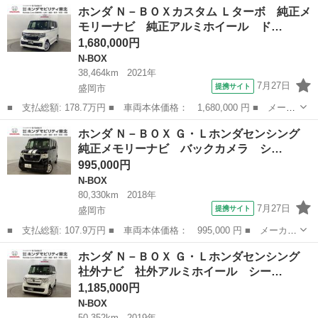
福島
郡山市
N-BOX
ホンダ Ｎ－ＢＯＸカスタム Ｌターボ 純正メ
Ｄ スマキ２個／ナビ／ＴＶ／純ＡＷ／車検２年／ＡＡＣ／ＥＴＣ
モリーナビ 純正アルミホイール ド…
■ 排気量： ...
1,680,000円
N-BOX
38,464km
2021年
7月27日
提携サイト
盛岡市
■ 支払総額: 178.7万円 ■ 車両本体価格： 1,680,000 円 ■ メーカ
ー名： ホンダ ■ 車種名： Ｎ－ＢＯＸカスタム ■ グレード
岩手
盛岡市
N-BOX
ホンダ Ｎ－ＢＯＸ Ｇ・Ｌホンダセンシング
名： Ｌターボ 純正メモリーナビ 純正アルミホイール ドライブ
純正メモリーナビ バックカメラ シ…
レコーダー ...
995,000円
N-BOX
80,330km
2018年
7月27日
提携サイト
盛岡市
■ 支払総額: 107.9万円 ■ 車両本体価格： 995,000 円 ■ メーカー
名： ホンダ ■ 車種名： Ｎ－ＢＯＸ ■ グレード名： Ｇ・Ｌホ
岩手
盛岡市
N-BOX
ホンダ Ｎ－ＢＯＸ Ｇ・Ｌホンダセンシング
ンダセンシング 純正メモリーナビ バックカメラ シートヒータ
社外ナビ 社外アルミホイール シー…
ー 片側電動...
1,185,000円
N-BOX
50,352km
2019年