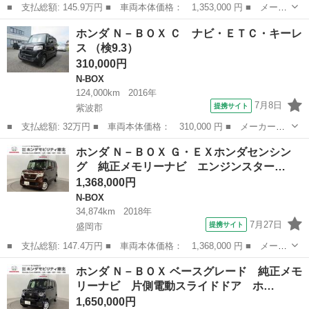
■ 支払総額: 145.9万円 ■ 車両本体価格： 1,353,000 円 ■ メーカ
ー名： ホンダ ■ 車種名： Ｎ－ＢＯＸカスタム ■ グレード
岩手
盛岡市
N-BOX
ホンダ Ｎ－ＢＯＸ Ｃ ナビ・ＥＴＣ・キーレ
名： Ｇ・Ｌホンダセンシング 純正メモリーナビ 純正アルミホイ
ス （検9.3）
ール エンジ...
310,000円
N-BOX
124,000km
2016年
7月8日
提携サイト
紫波郡
■ 支払総額: 32万円 ■ 車両本体価格： 310,000 円 ■ メーカー
名： ホンダ ■ 車種名： Ｎ－ＢＯＸ ■ グレード名： Ｃ ナ
岩手
紫波郡
N-BOX
ホンダ Ｎ－ＢＯＸ Ｇ・ＥＸホンダセンシン
ビ・ＥＴＣ・キーレス ■ 排気量： 660cc ■ ドア枚数： 5D ■ ミ
グ 純正メモリーナビ エンジンスター…
ッシ...
1,368,000円
N-BOX
34,874km
2018年
7月27日
提携サイト
盛岡市
■ 支払総額: 147.4万円 ■ 車両本体価格： 1,368,000 円 ■ メーカ
ー名： ホンダ ■ 車種名： Ｎ－ＢＯＸ ■ グレード名： Ｇ・Ｅ
岩手
盛岡市
N-BOX
ホンダ Ｎ－ＢＯＸ ベースグレード 純正メモ
Ｘホンダセンシング 純正メモリーナビ エンジンスターター 両側
リーナビ 片側電動スライドドア ホ…
電動スラ...
1,650,000円