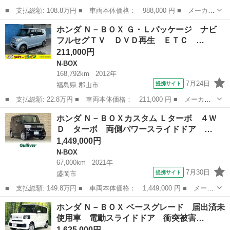
■ 支払総額: 108.8万円 ■ 車両本体価格： 988,000 円 ■ メーカー
名： ホンダ ■ 車種名： Ｎ－ＢＯＸ ■ グレード名： Ｇ・Ｌホ
岩手
盛岡市
N-BOX
ホンダ Ｎ－ＢＯＸ Ｇ・Ｌパッケージ ナビ
ンダセンシング １オーナー ４ＷＤ ホンダセンシング 社外ナ
フルセグＴＶ ＤＶＤ再生 ＥＴＣ …
ビ フルセグ...
211,000円
N-BOX
168,792km
2012年
7月24日
提携サイト
福島県 郡山市
■ 支払総額: 22.8万円 ■ 車両本体価格： 211,000 円 ■ メーカー
名： ホンダ ■ 車種名： Ｎ－ＢＯＸ ■ グレード名： Ｇ・Ｌパ
福島
郡山市
N-BOX
ホンダ Ｎ－ＢＯＸカスタム Ｌターボ ４Ｗ
ッケージ ナビ フルセグＴＶ ＤＶＤ再生 ＥＴＣ スマートキ
Ｄ ターボ 両側パワースライドドア …
ー パワースラ...
1,449,000円
N-BOX
67,000km
2021年
7月30日
提携サイト
盛岡市
■ 支払総額: 149.8万円 ■ 車両本体価格： 1,449,000 円 ■ メーカ
ー名： ホンダ ■ 車種名： Ｎ－ＢＯＸカスタム ■ グレード
岩手
盛岡市
N-BOX
ホンダ Ｎ－ＢＯＸ ベースグレード 届出済未
名： Ｌターボ ４ＷＤ ターボ 両側パワースライドドア ホンダ
使用車 電動スライドドア 衝突被害…
センシング ...
1,625,000円