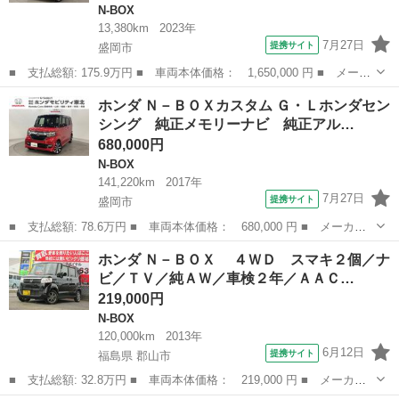
N-BOX
13,380km
2023年
7月27日
提携サイト
盛岡市
■ 支払総額: 175.9万円 ■ 車両本体価格： 1,650,000 円 ■ メーカ
ー名： ホンダ ■ 車種名： Ｎ－ＢＯＸ ■ グレード名： ベース
岩手
盛岡市
N-BOX
ホンダ Ｎ－ＢＯＸカスタム Ｇ・Ｌホンダセン
グレード 純正メモリーナビ 片側電動スライドドア ホンダセンシ
シング 純正メモリーナビ 純正アル…
ング ク...
680,000円
N-BOX
141,220km
2017年
7月27日
提携サイト
盛岡市
■ 支払総額: 78.6万円 ■ 車両本体価格： 680,000 円 ■ メーカー
名： ホンダ ■ 車種名： Ｎ－ＢＯＸカスタム ■ グレード名：
岩手
盛岡市
N-BOX
ホンダ Ｎ－ＢＯＸ ４ＷＤ スマキ２個／ナ
Ｇ・Ｌホンダセンシング 純正メモリーナビ 純正アルミホイール
ビ／ＴＶ／純ＡＷ／車検２年／ＡＡＣ…
エンジンスタ...
219,000円
N-BOX
120,000km
2013年
6月12日
提携サイト
福島県 郡山市
■ 支払総額: 32.8万円 ■ 車両本体価格： 219,000 円 ■ メーカー
名： ホンダ ■ 車種名： Ｎ－ＢＯＸ ■ グレード名： ４Ｗ