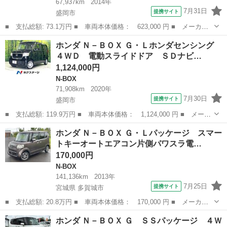
67,937km
2014年
7月31日
提携サイト
盛岡市
■ 支払総額: 73.1万円 ■ 車両本体価格： 623,000 円 ■ メーカー
名： ホンダ ■ 車種名： Ｎ－ＢＯＸ ■ グレード名： Ｇ・Ｌパ
岩手
盛岡市
N-BOX
ホンダ Ｎ－ＢＯＸ Ｇ・Ｌホンダセンシング
ッケージ 光触媒抗菌消臭施工済 ナビ エアバック付き パワーウ
４ＷＤ 電動スライドドア ＳＤナビ…
インド メデ...
1,124,000円
N-BOX
71,908km
2020年
7月30日
提携サイト
盛岡市
■ 支払総額: 119.9万円 ■ 車両本体価格： 1,124,000 円 ■ メーカ
ー名： ホンダ ■ 車種名： Ｎ－ＢＯＸ ■ グレード名： Ｇ・Ｌ
岩手
盛岡市
N-BOX
ホンダ Ｎ－ＢＯＸ Ｇ・Ｌパッケージ スマー
ホンダセンシング ４ＷＤ 電動スライドドア ＳＤナビ バックカ
トキーオートエアコン片側パワスラ電…
メラ 衝...
170,000円
N-BOX
141,136km
2013年
7月25日
提携サイト
宮城県 多賀城市
■ 支払総額: 20.8万円 ■ 車両本体価格： 170,000 円 ■ メーカー
名： ホンダ ■ 車種名： Ｎ－ＢＯＸ ■ グレード名： Ｇ・Ｌパ
宮城
多賀城市
N-BOX
ホンダ Ｎ－ＢＯＸ Ｇ ＳＳパッケージ ４Ｗ
ッケージ スマートキーオートエアコン片側パワスラ電動格納ミラー