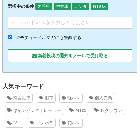
選択中の条件
岩手県
中古車
ホンダ
N-BOX
ジモティーメルマガにも登録する
新着投稿の通知をメールで受け取る
人気キーワード
軽自動車
旧車
軽バン
個人売買
キャンピングトレーラー
MT車
17クラウン
JA11
インパラ
箱バン