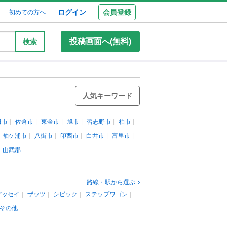
ログイン
会員登録
初めての方へ
投稿画面へ(無料)
検索
人気キーワード
田市
佐倉市
東金市
旭市
習志野市
柏市
袖ケ浦市
八街市
印西市
白井市
富里市
山武郡
路線・駅から選ぶ
デッセイ
ザッツ
シビック
ステップワゴン
その他