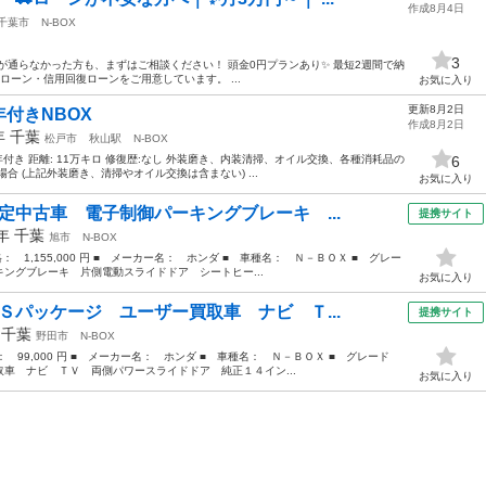
作成8月4日
千葉市
N-BOX
3
ンが通らなかった方も、まずはご相談ください！ 頭金0円プランあり✨ 最短2週間で納
ローン・信用回復ローンをご用意しています。 ...
お気に入り
更新8月2日
付きNBOX
作成8月2日
2年
千葉
松戸市
秋山駅
N-BOX
年付き 距離: 11万キロ 修復歴:なし 外装磨き、内装清掃、オイル交換、各種消耗品の
6
 (上記外装磨き、清掃やオイル交換は含まない) ...
お気に入り
定中古車 電子制御パーキングブレーキ ...
提携サイト
2年
千葉
旭市
N-BOX
格： 1,155,000 円 ■ メーカー名： ホンダ ■ 車種名： Ｎ－ＢＯＸ ■ グレー
ングブレーキ 片側電動スライドドア シートヒー...
お気に入り
Ｓパッケージ ユーザー買取車 ナビ Ｔ...
提携サイト
年
千葉
野田市
N-BOX
格： 99,000 円 ■ メーカー名： ホンダ ■ 車種名： Ｎ－ＢＯＸ ■ グレード
車 ナビ ＴＶ 両側パワースライドドア 純正１４イン...
お気に入り