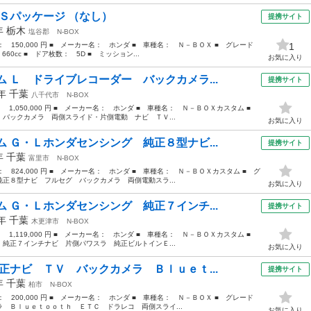
ＳＳパッケージ （なし）
提携サイト
3年
栃木
塩谷郡
N-BOX
格： 150,000 円 ■ メーカー名： ホンダ ■ 車種名： Ｎ－ＢＯＸ ■ グレード
1
0cc ■ ドア枚数： 5D ■ ミッション...
お気に入り
 Ｌ ドライブレコーダー バックカメラ...
提携サイト
1年
千葉
八千代市
N-BOX
： 1,050,000 円 ■ メーカー名： ホンダ ■ 車種名： Ｎ－ＢＯＸカスタム ■
バックカメラ 両側スライド・片側電動 ナビ ＴＶ...
お気に入り
 Ｇ・Ｌホンダセンシング 純正８型ナビ...
提携サイト
8年
千葉
富里市
N-BOX
格： 824,000 円 ■ メーカー名： ホンダ ■ 車種名： Ｎ－ＢＯＸカスタム ■ グ
正８型ナビ フルセグ バックカメラ 両側電動スラ...
お気に入り
 Ｇ・Ｌホンダセンシング 純正７インチ...
提携サイト
9年
千葉
木更津市
N-BOX
： 1,119,000 円 ■ メーカー名： ホンダ ■ 車種名： Ｎ－ＢＯＸカスタム ■
純正７インチナビ 片側パワスラ 純正ビルトインＥ...
お気に入り
正ナビ ＴＶ バックカメラ Ｂｌｕｅｔ...
提携サイト
2年
千葉
柏市
N-BOX
格： 200,000 円 ■ メーカー名： ホンダ ■ 車種名： Ｎ－ＢＯＸ ■ グレード
 Ｂｌｕｅｔｏｏｔｈ ＥＴＣ ドラレコ 両側スライ...
お気に入り