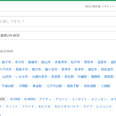
地元の掲示板 ジモティー
葉県のN-BOX
全2246件
銚子市
市川市
船橋市
館山市
木更津市
松戸市
野田市
茂原市
成
八千代市
我孫子市
鴨川市
鎌ケ谷市
君津市
富津市
浦安市
四街道市
山武市
いすみ市
大網白里市
安房郡
長生郡
印旛郡
夷隅郡
香取郡
千城台駅
川間駅
東金駅
江戸川台駅
我孫子駅
四街道駅
八積駅
BOX
N-ONE
N-WGN
アクティ
アコード
インサイト
エリシオン
オ
ス
フィット
フリード
モビリオ
モビリオスパイク
ライフ
レジェンド
人