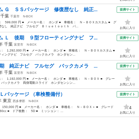
 Ｇ ＳＳパッケージ 修復歴なし 純正...
提携サイト
年
千葉
千葉市
N-BOX
格： 599,000 円 ■ メーカー名： ホンダ ■ 車種名： Ｎ－ＢＯＸカスタム ■ グ
なし 純正ナビ フルセグ Ｂｌｕｅｔｏｏｔｈ バ...
お気に入り
 Ｌ 後期 ９型フローティングナビ フ...
提携サイト
1年
千葉
富里市
N-BOX
格： 1,292,000 円 ■ メーカー名： ホンダ ■ 車種名： Ｎ－ＢＯＸカスタム ■
ングナビ フルセグ バックカメラ ホンダセン...
お気に入り
期 純正ナビ フルセグ バックカメラ ...
提携サイト
1年
千葉
富里市
N-BOX
格： 1,192,000 円 ■ メーカー名： ホンダ ■ 車種名： Ｎ－ＢＯＸ ■ グレー
バックカメラ 両側電動スライド ホンダセンシン...
お気に入り
・Ｌパッケージ （車検整備付）
提携サイト
2年
東京
西多摩郡
N-BOX
 150,000 円 ■ メーカー名： ホンダ ■ 車種名： Ｎ－ＢＯＸ＋ ■ グレード
4
cc ■ ドア枚数： 5D ■ ミッション： ...
お気に入り