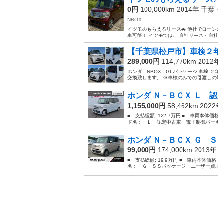
0円
100,000km 2014年
千葉
NBOX
イツモのもらえるリース🚗 他社でロー
車可能！ イツモでは、 自社リース・自社
【千葉県松戸市】車検２年
289,000円
114,770km 201
ホンダ NBOX GLパッケージ 車検:２
交換致します。 ※車検のみでの引渡しの場合
ホンダ Ｎ－ＢＯＸ Ｌ 認
1,155,000円
58,462km 202
■ 支払総額: 122.7万円 ■ 車両本体価
ド名： Ｌ 認定中古車 電子制御パーキ
ホンダ Ｎ－ＢＯＸ Ｇ Ｓ
99,000円
174,000km 2013
■ 支払総額: 19.9万円 ■ 車両本体価
名： Ｇ ＳＳパッケージ ユーザー買取