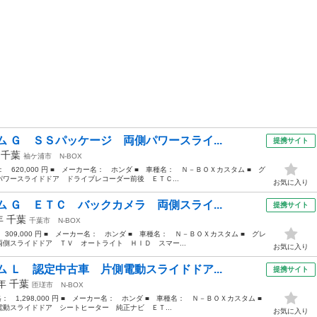
 Ｇ ＳＳパッケージ 両側パワースライ...
提携サイト
年
千葉
袖ケ浦市
N-BOX
格： 620,000 円 ■ メーカー名： ホンダ ■ 車種名： Ｎ－ＢＯＸカスタム ■ グ
ワースライドドア ドライブレコーダー前後 ＥＴＣ...
お気に入り
 Ｇ ＥＴＣ バックカメラ 両側スライ...
提携サイト
3年
千葉
千葉市
N-BOX
 309,000 円 ■ メーカー名： ホンダ ■ 車種名： Ｎ－ＢＯＸカスタム ■ グレ
側スライドドア ＴＶ オートライト ＨＩＤ スマー...
お気に入り
 Ｌ 認定中古車 片側電動スライドドア...
提携サイト
1年
千葉
匝瑳市
N-BOX
格： 1,298,000 円 ■ メーカー名： ホンダ ■ 車種名： Ｎ－ＢＯＸカスタム ■
スライドドア シートヒーター 純正ナビ ＥＴ...
お気に入り