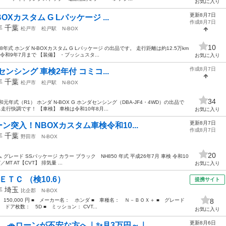
お気に入り
更新8月7日
OXカスタム G Lパッケージ ...
作成8月7日
6年
千葉
松戸市
松戸駅
N-BOX
10
式 ホンダ N-BOXカスタム G Lパッケージ の出品です。 走行距離は約12.5万km
和9年7月まで 【装備】 ・プッシュスタ...
お気に入り
作成8月7日
ダセンシング 車検2年付 コミコ...
9年
千葉
松戸市
松戸駅
N-BOX
34
年式（R1） ホンダ N-BOX G ホンダセンシング（DBA-JF4・4WD）の出品で
走行快調です！ 【車検】 車検は令和10年8月...
お気に入り
更新8月7日
ン突入！NBOXカスタム車検令和10...
作成8月7日
4年
千葉
野田市
N-BOX
20
タム グレード SSパッケージ カラー ブラック NH850 年式 平成26年7月 車検 令和10
T AT【CVT】 排気量 ...
お気に入り
ＴＣ （検10.6）
提携サイト
2年
埼玉
比企郡
N-BOX
 150,000 円 ■ メーカー名： ホンダ ■ 車種名： Ｎ－ＢＯＸ＋ ■ グレード
8
 ドア枚数： 5D ■ ミッション： CVT...
お気に入り
更新8月6日
🚗ローンが不安な方へ｜✨月3万円～｜ ...