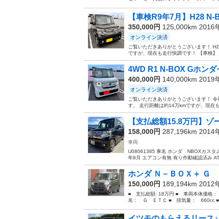
【車検R9年7月】H28 N-B
350,000円
125,000km 201
オンライン決済
ご覧いただきありがとうございます！ H28年
ですが、現在も走行快調です！ 【車検】 令
4WD R1 N-BOX Gホン
400,000円
140,000km 201
オンライン決済
ご覧いただきありがとうございます！ 令和元
す。 走行距離は約14万kmですが、現在も
【支払総額15.8万円】ゾー
158,000円
287,196km 201
車両
U08061385 車名 ホンダ NBOXカス
年8月 エアコン有無 有り作動確認済み AT／M
ホンダ Ｎ－ＢＯＸ＋ Ｇ Ｅ
150,000円
189,194km 201
■ 支払総額: 18万円 ■ 車両本体価格：
名： Ｇ ＥＴＣ ■ 排気量： 660cc ■
イツモのもらえるリース♪ 