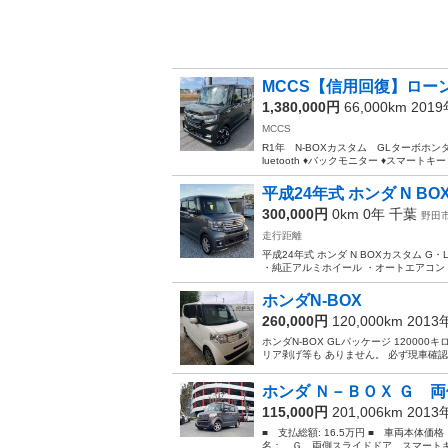
MCCS【信用回復】ローン
1,380,000円
66,000km 201
MCCS
R1年 N-BOXカスタム GLターボホンダ
luetooth ♦バックモニター ♦スマートキー
平成24年式 ホンダ N B
300,000円
0km 0年
千葉
野田
走行距離
平成24年式 ホンダ N BOXカスタム G・
・純正アルミホイール ・オートエアコン ・
ホンダN-BOX
260,000円
120,000km 201
ホンダN-BOX GLパッケージ 1200
リア剥げ等も ありません。 必ず現車確
ホンダ Ｎ－ＢＯＸ Ｇ 両
115,000円
201,006km 201
■ 支払総額: 16.5万円 ■ 車両本体価
名： Ｇ 両側スライドドア スマートキ