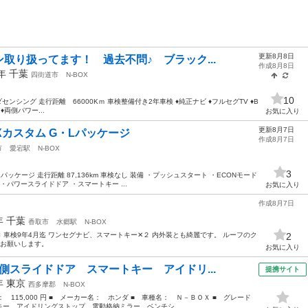
更新8月8日
取り扱ってます！ 過去不問♪ ブラック...
作成8月8日
9年
千葉
四街道市
N-BOX
10
センシング 走行距離 66000Kｍ 車検整備付き2年車検 ♦純正ナビ ♦フルセグTV ♦B
 ♦両側パワー...
お気に入り
更新8月7日
OXカスタム G・Lパッケージ
作成8月7日
市
愛宕駅
N-BOX
3
Lパッケージ 走行距離 87,136km 車検なし 装備 ・プッシュスタート ・ECONモード
パワースライドドア ・スマートキー ...
お気に入り
作成8月7日
3年
千葉
香取市
水郷駅
N-BOX
00キロ 車検9年4月迄 ワンセグナビ、スマートキー✕２ 内外装とも綺麗です。 ルーフのク
2
認お願いします。
お気に入り
側スライドドア スマートキー アイドリ...
提携サイト
3年
東京
西多摩郡
N-BOX
格： 115,000 円 ■ メーカー名： ホンダ ■ 車種名： Ｎ－ＢＯＸ ■ グレード
ー アイドリングストップ 電動格納ミラー ベンチシ...