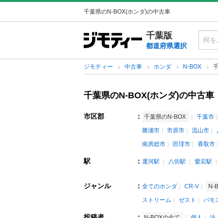
千葉県のN-BOX(ホンダ)の中古車
千葉版
都道府県選択
ジモティー
中古車
ホンダ
N-BOX
千
千葉県のN-BOX(ホンダ)の中古車
市区郡
：
千葉県のN-BOX
千葉市
勝浦市
市原市
流山市
南房総市
匝瑳市
香取市
駅
：
運河駅
八街駅
愛宕駅
ジャンル
：
全てのホンダ
CR-V
N-
ストリーム
ゼスト
バモ
投稿者
：
N-BOXの全て
個人
法