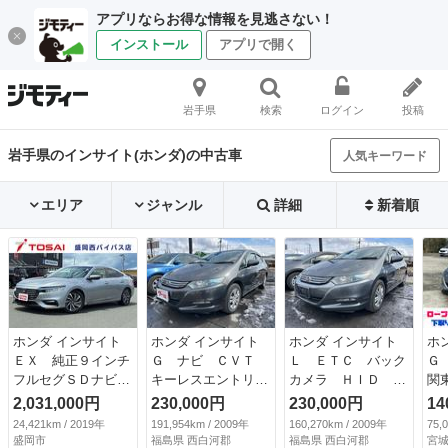
アプリならお得な情報を見逃さない！
インストール
アプリで開く
岩手県
検索
ログイン
投稿
岩手県のインサイト(ホンダ)の中古車
人気キーワード
エリア
ジャンル
詳細
新着順
ホンダ インサイト
ホンダ インサイト
ホンダ インサイト
ホ
ＥＸ 純正９インチ
Ｇ ナビ ＣＶＴ
Ｌ ＥＴＣ バック
Ｇ
フルセグＳＤナビ
キーレスエントリ
カメラ ＨＩＤ Ｃ
関
バックカメラ ホン
ー アイドリングス
ＶＴ キーレスエン
Ｅ
2,031,000円
230,000円
230,000円
14
ダセンシング レー
トップ 電動格納ミ
トリー アイドリン
ン
24,421km / 2019年
191,954km / 2009年
160,270km / 2009年
75,
ダークルーズ ＥＴ
ラー 盗難防止シス
グストップ 電動格
ラ
盛岡市
福島県 西白河郡
福島県 西白河郡
宮城