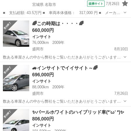
7月26日
提携サイト
宮城県 名取市
■ 支払総額: 43.5万円 ■ 車両本体価格： 317,000 円 ■ メーカー
名： ホンダ ■ 車種名： インサイト ■ グレード名： Ｌ 保証
宮城
名取市
インサイト
🌈この時期は・・・・🌈
付 車検整備付 ナビ Ｂカメラ クルーズコントロール 盗難防止
660,000円
システム Ｅ...
インサイト
76,000km
2009年
盛岡市
8月10日
数ある車屋さんの中から弊社をご覧いただきありがとうございます！
オトロン盛岡店と申します(^^♪ 東北３店舗目、オトロン最北端のお店
岩手
盛岡市
インサイト
車両
🚙インサイトでイイサイト～🌈
として、2024年4月1日に新店舗オープンとなりました🔥 盛岡ではさん
696,000円
さ祭...
インサイト
88,000km
2009年
盛岡市
7月26日
数ある車屋さんの中から弊社をご覧いただきありがとうございます！
オトロン盛岡店と申します(^^♪ 東北３店舗目、オトロン最北端のお店
岩手
盛岡市
インサイト
車両
✨パールホワイトのハイブリッド車(*‘ω‘ *)✨
として、2024年4月1日に新店舗オープンとなりました🔥 最近は岩手も
806,000円
やっ...
インサイト