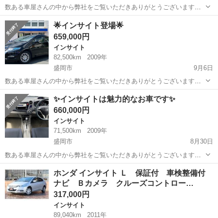
数ある車屋さんの中から弊社をご覧いただきありがとうございます！
オトロン盛岡店と申します(^^♪ 東北3店舗目、オトロン最北端のお店と
岩手
盛岡市
インサイト
車両
🌟インサイト登場🌟
して、2024年4月1日に新店舗オープンとなりました🔥 秋といえば…食
659,000円
欲...
インサイト
82,500km
2009年
盛岡市
9月6日
数ある車屋さんの中から弊社をご覧いただきありがとうございます！
オトロン盛岡店と申します(^^♪ 東北３店舗目、オトロン最北端のお店
岩手
盛岡市
インサイト
車両
✨インサイトは魅力的なお車です✨
として、2024年4月1日に新店舗オープンとなりました🔥 盛岡ではさん
660,000円
さ祭...
インサイト
71,500km
2009年
盛岡市
8月30日
数ある車屋さんの中から弊社をご覧いただきありがとうございます！
オトロン盛岡店と申します(^^♪ 東北３店舗目、オトロン最北端のお店
岩手
盛岡市
インサイト
車両
ホンダ インサイト Ｌ 保証付 車検整備付
として、2024年4月1日に新店舗オープンとなりました🔥 盛岡ではさん
ナビ Ｂカメラ クルーズコントロー…
さ祭...
317,000円
インサイト
89,040km
2011年