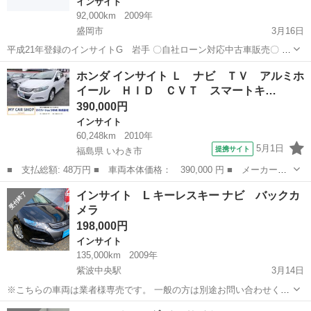
インサイト
92,000km
2009年
盛岡市
3月16日
平成21年登録のインサイトG 岩手 〇自社ローン対応中古車販売〇 ☆
どなたでもローン対応可能☆ １、勤続年数の短い方や
岩手
盛岡市
インサイト
車両
ホンダ インサイト Ｌ ナビ ＴＶ アルミホ
自営業の方 ２、パートをされる主婦の方や派遣社員の方 ３、自己破産
イール ＨＩＤ ＣＶＴ スマートキ…
等をさ...
390,000円
インサイト
60,248km
2010年
5月1日
提携サイト
福島県 いわき市
■ 支払総額: 48万円 ■ 車両本体価格： 390,000 円 ■ メーカー
名： ホンダ ■ 車種名： インサイト ■ グレード名： Ｌ ナ
福島
いわき市
インサイト
インサイト L キーレスキー ナビ バックカ
ビ ＴＶ アルミホイール ＨＩＤ ＣＶＴ スマートキー 電動格
メラ
納ミラー 盗難防止...
198,000円
インサイト
135,000km
2009年
紫波中央駅
3月14日
※こちらの車両は業者様専売です。 一般の方は別途お問い合わせくだ
さい。 平成21年式 車検令和2年12月 ボディカラー ブラック 走行距
岩手
紫波郡
紫波中央駅
インサイト
車両