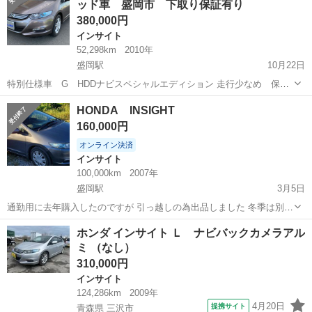
ッド車 盛岡市 下取り保証有り
380,000円
インサイト
52,298km
2010年
盛岡駅
10月22日
特別仕様車 G HDDナビスペシャルエディション 走行少なめ 保証
付き！！ 盛岡市納車登録でコミコミ501.000円 どのような状態でも下
岩手
盛岡市
盛岡駅
インサイト
令和5年
HONDA INSIGHT
取り買取可能 軽自動車最低保証 10.000円以上確定！ 普通車...
160,000円
オンライン決済
インサイト
100,000km
2007年
盛岡駅
3月5日
通勤用に去年購入したのですが 引っ越しの為出品しました 冬季は別の
車に乗る時間が多く 購入してからあまり手をかけずでしたが オイル交
岩手
盛岡市
盛岡駅
インサイト
走行距離
ホンダ インサイト Ｌ ナビバックカメラアル
換、車内清掃等はやっていました 燃費もよかったので大事に乗ってお
ミ （なし）
りました 車検は今年の...
310,000円
インサイト
124,286km
2009年
4月20日
提携サイト
青森県 三沢市