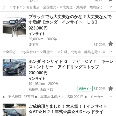
滝沢市
5月21日
☆ ♬オトロン仙台南店・全国販売♪ ※北海道・沖縄県・離島除く 金
利0％!!!(^.^)/~~~ ＼今すぐ問合せよう／ ☆インサイト ＬＳ☆
岩手
滝沢市
インサイト
オトロン
ブラックでも大丈夫なのかな？大丈夫なんで
ここをチェック ↓↓↓↓↓↓↓↓...
す🙆🌈【ホンダ インサイト ＬＳ】
923,000円
インサイト
25,000km
2009年
盛岡市
5月20日
☆全国どこでも自社ローン可能☆ ※沖縄、北海道、離島を除く 自己
破産、債務整理の経験あり… 転職したばかり…自営業… 頭金一括の準
岩手
盛岡市
インサイト
オトロン
ホンダ インサイト Ｇ ナビ ＣＶＴ キーレ
備は難しい… そんな不安はオトロンにお任せ(^^)/ 自社ローン専門
スエントリー アイドリングストップ…
店！...
230,000円
インサイト
191,954km
2009年
5月29日
提携サイト
福島県 西白河郡
■ 支払総額: 28万円 ■ 車両本体価格： 230,000 円 ■ メーカー
名： ホンダ ■ 車種名： インサイト ■ グレード名： Ｇ ナ
福島
西白河郡
インサイト
ご成約頂きました！大人気！！インサイト
ビ ＣＶＴ キーレスエントリー アイドリングストップ 電動格納
☆AT☆Ｈ２１年式☆黒☆HIDヘッドライ…
ミラー 盗難防止シ...