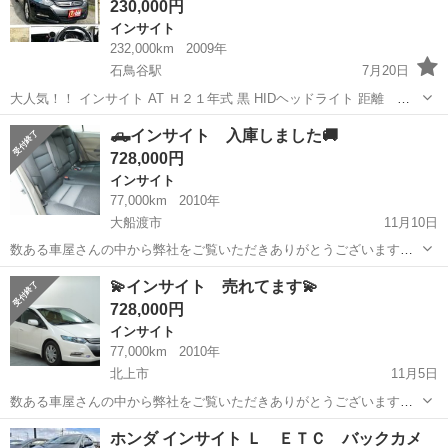
230,000円
インサイト
232,000km
2009年
石鳥谷駅
7月20日
大人気！！ インサイト AT Ｈ２１年式 黒 HIDヘッドライト 距離 ２
３２０００キロ 現状販売 ２３００００円 即決価格 ３２００００円
岩手
紫波郡
石鳥谷駅
インサイト
ヘッドライト
🛻インサイト 入庫しました🚚
リサイクル料金別途１１４６０円頂...
728,000円
インサイト
77,000km
2010年
大船渡市
11月10日
数ある車屋さんの中から弊社をご覧いただきありがとうございます！
オトロン盛岡店と申します✨ 東北3店舗目、オトロン最北端のお店とし
岩手
大船渡市
インサイト
東北
💫インサイト 売れてます💫
て、2024年4月1日にオープンしました❤️‍🔥 全国で店舗展開をしている
728,000円
大規...
インサイト
77,000km
2010年
北上市
11月5日
数ある車屋さんの中から弊社をご覧いただきありがとうございます！
オトロン盛岡店と申します✨ 東北3店舗目、オトロン最北端のお店とし
岩手
北上市
インサイト
東北
ホンダ インサイト Ｌ ＥＴＣ バックカメ
て、2024年4月1日にオープンしました❤️‍🔥 全国で店舗展開をしている