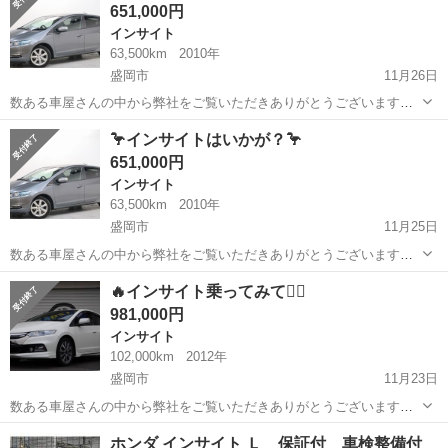
651,000円
ーバー ＥＴＣ ...
インサイト
63,500km
2010年
盛岡市
11月26日
数ある車屋さんの中から弊社をご覧いただきありがとうございます！
オトロン盛岡店と申します(^^♪🥳 東北3店舗目、オトロン最北端のお店
岩手
盛岡市
インサイト
オトロン
🦩インサイトはいかが？🦩
として、2024年4月1日に新店舗オープンとなりました🔥❤️‍🔥 冬が訪...
651,000円
インサイト
63,500km
2010年
盛岡市
11月25日
数ある車屋さんの中から弊社をご覧いただきありがとうございます！
オトロン盛岡店と申します(^^♪🥳 東北3店舗目、オトロン最北端のお店
岩手
盛岡市
インサイト
車両
🔥インサイト乗ってみて❤️‍🔥
として、2024年4月1日に新店舗オープンとなりました🔥❤️‍🔥 冬が訪...
981,000円
インサイト
102,000km
2012年
盛岡市
11月23日
数ある車屋さんの中から弊社をご覧いただきありがとうございます！
オトロン盛岡店と申します(^^♪🥳 東北3店舗目、オトロン最北端のお店
岩手
盛岡市
インサイト
車両
ホンダ インサイト Ｌ 保証付 車検整備付
として、2024年4月1日に新店舗オープンとなりました🔥❤️‍🔥 冬が訪...