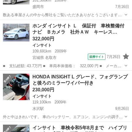
101,500km
2009年
盛岡市
7月16日
数ある車屋さんの中から弊社をご覧いただきありがとうございます！
オトロン盛岡店と申します(^^♪ 東北３店舗目、オトロン最北端のお店
岩手
盛岡市
インサイト
ハイブリッド車
ホンダ インサイト Ｌ 保証付 車検整備付
として、2024年4月1日に新店舗オープンとなりました🔥 最近は岩手も
ナビ Ｂカメラ 社外ＡＷ キーレス…
やっ...
322,000円
インサイト
109,691km
2009年
7月26日
提携サイト
宮城県 名取市
■ 支払総額: 43.7万円 ■ 車両本体価格： 322,000 円 ■ メーカー
名： ホンダ ■ 車種名： インサイト ■ グレード名： Ｌ 保証
宮城
名取市
インサイト
HONDA INSIGHT L グレード、フォグランプ
付 車検整備付 ナビ Ｂカメラ 社外ＡＷ キーレス 盗難防止シ
と後ろのミラーワイパー付き
ステム ＥＴ...
230,000円
インサイト
119,100km
2009年
水沢駅
9月26日
外と中はきれいです。 車のバッテリー、エアコン、エンジンの調子は
とても良いです。 大事に使ってた車です。 車検も2024年の12月まで
岩手
奥州市
水沢駅
インサイト
エンジン
インサイト 車検令和5年8月まで ハイブリ
あります。。