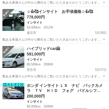
数ある車屋さんの中から弊社をご覧いただきありがとうございます！
オトロン盛岡店と申します✨ 東北3店舗目、オトロン最北端のお店とし
岩手
大船渡市
インサイト
車両
☺👍🥰インサイト お手頃価格☺👍🥰
て、2024年4月1日にオープンしました❤️‍🔥 春が過ぎ、夏が待ち遠しい
778,000円
今...
インサイト
54,500km
2012年
釜石市
5月28日
数ある車屋さんの中から弊社をご覧いただきありがとうございます！
オトロン盛岡店と申します(^^♪ 東北3店舗目、オトロン最北端のお店と
岩手
釜石市
インサイト
車両
ハイブリッドcar🤗
して、2024年4月1日にオープンし1年になります❤️‍🔥 春といえば…お
591,000円
花...
インサイト
90,500km
2009年
宮古市
5月27日
数ある車屋さんの中から弊社をご覧いただきありがとうございます！
オトロン盛岡店と申します(^^♪ 東北3店舗目、オトロン最北端のお店と
岩手
宮古市
インサイト
車両
ホンダ インサイト ＬＳ ナビ バックカメ
して、2024年4月1日にオープンし1年になります❤️‍🔥 春といえば…お
ラ ＴＶ ＨＩＤ フォグ パドルシフ…
花...
200,000円
インサイト
88,000km
2009年