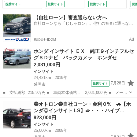
Ｃ２．０ クリアラ
テム 衝突安全ボデ
納ミラー 盗難防止
ェ
提携サイト
提携サイト
提携サイト
提
ンスソナー パワー
ィ ＡＢＳ エアコ
システム 衝突安全
付
シート ＬＥＤヘッ
ン パワーステアリ
ボディ ＡＢＳ エ
【自社ローン】審査通らない方へ
ド オートライト
ング パワーウィン
アコン パワーステ
自社ローンなら「じしゃロン」。他社の審査に通らなか
シートヒーター ハ
ドウ （車検整備
アリング パワーウ
った方も
ーフレザーシート
付）
ィンドウ （なし）
ＤＶＤ （検8.10）
Ad
株式会社IDOM
ホンダ インサイト ＥＸ 純正９インチフルセ
グＳＤナビ バックカメラ ホンダセ…
2,031,000円
インサイト
24,421km
2019年
7月28日
提携サイト
盛岡市
■ 支払総額: 215.9万円 ■ 車両本体価格： 2,031,000 円 ■ メーカ
ー名： ホンダ ■ 車種名： インサイト ■ グレード名： ＥＸ
岩手
盛岡市
インサイト
🔵オトロン🔵自社ローン・金利０% 🚗【ホ
純正９インチフルセグＳＤナビ バックカメラ ホンダセンシング
ンダ◎インサイト LS】🚙・・・ハイブ…
レーダー...
923,000円
インサイト
25,000km
2009年