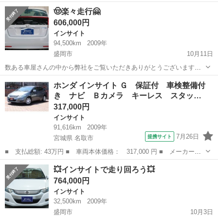
オトロン盛岡店と申します(^^♪🥳🤠🧛🕷️🐈‍⬛🍭🦇🪦⚰️ 東北3店舗目、オ
岩手
盛岡市
インサイト
車両
🤠楽々走行🤗
トロン最北端のお店として、2024年4月1日に新店舗オープンとなりま
606,000円
した...
インサイト
94,500km
2009年
盛岡市
10月11日
数ある車屋さんの中から弊社をご覧いただきありがとうございます！
オトロン盛岡店と申します(^^♪🥳🤠🤗🧛🕷️🐈‍⬛🍭🎃🦇🪦⚰️ 東北3店舗
岩手
盛岡市
インサイト
車両
ホンダ インサイト Ｇ 保証付 車検整備付
目、オトロン最北端のお店として、2024年4月1日に新店舗オープンと
き ナビ Ｂカメラ キーレス スタッ…
なりま...
317,000円
インサイト
91,616km
2009年
7月26日
提携サイト
宮城県 名取市
■ 支払総額: 43万円 ■ 車両本体価格： 317,000 円 ■ メーカー
名： ホンダ ■ 車種名： インサイト ■ グレード名： Ｇ 保証
宮城
名取市
インサイト
💥インサイトで走り回ろう💥
付 車検整備付き ナビ Ｂカメラ キーレス スタッドレスタイヤ
764,000円
■ 排気量： ...
インサイト
32,500km
2009年
盛岡市
10月3日