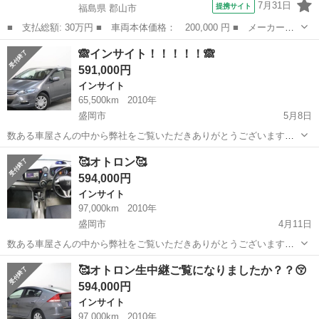
7月31日
提携サイト
福島県 郡山市
■ 支払総額: 30万円 ■ 車両本体価格： 200,000 円 ■ メーカー
名： ホンダ ■ 車種名： インサイト ■ グレード名： ＬＳ ナ
福島
郡山市
インサイト
🙈インサイト！！！！！🙈
ビ バックカメラ ＴＶ ＨＩＤ フォグ パドルシフト キーレ
591,000円
ス 純正ＡＷ オー...
インサイト
65,500km
2010年
盛岡市
5月8日
数ある車屋さんの中から弊社をご覧いただきありがとうございます！
オトロン盛岡店と申します(^^♪ 東北3店舗目、オトロン最北端のお店と
岩手
盛岡市
インサイト
車両
🥰オトロン🥰
して、2024年4月1日にオープンし1年になります❤️‍🔥 春といえば…お
594,000円
花...
インサイト
97,000km
2010年
盛岡市
4月11日
数ある車屋さんの中から弊社をご覧いただきありがとうございます！
オトロン盛岡店と申します(^^♪🥰😋 東北3店舗目、オトロン最北端のお
岩手
盛岡市
インサイト
オトロン
🥰オトロン生中継ご覧になりましたか？？😚
店として、2024年4月1日にオープンし1年になります❤️‍🔥 春といえ
594,000円
ば…...
インサイト
97,000km
2010年