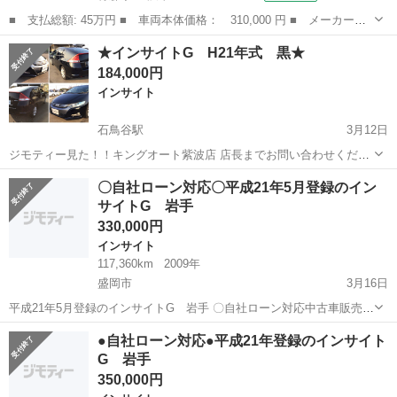
■ 支払総額: 45万円 ■ 車両本体価格： 310,000 円 ■ メーカー
名： ホンダ ■ 車種名： インサイト ■ グレード名： Ｌ ナビ
青森
三沢市
インサイト
★インサイトG H21年式 黒★
バックカメラアルミ ■ 排気量： 1300cc ■ ドア枚数： 5D ■ ミ
184,000円
ッ...
インサイト
石鳥谷駅
3月12日
ジモティー見た！！キングオート紫波店 店長までお問い合わせくださ
い☆ ★インサイトG★ ・FF ・H21年式 ・クリスタルブラックパール
岩手
紫波郡
石鳥谷駅
インサイト
価格
〇自社ローン対応〇平成21年5月登録のイン
・126000キロ ・1300cc ★アイドリングストップ 【車輌価格】 ...
サイトG 岩手
330,000円
インサイト
117,360km
2009年
盛岡市
3月16日
平成21年5月登録のインサイトG 岩手 〇自社ローン対応中古車販売〇
☆どなたでもローン対応可能☆ １、勤続年数の短い方
岩手
盛岡市
インサイト
車両
●自社ローン対応●平成21年登録のインサイト
や自営業の方 ２、パートをされる主婦の方や派遣社員の方 ３、自己破
G 岩手
産等...
350,000円