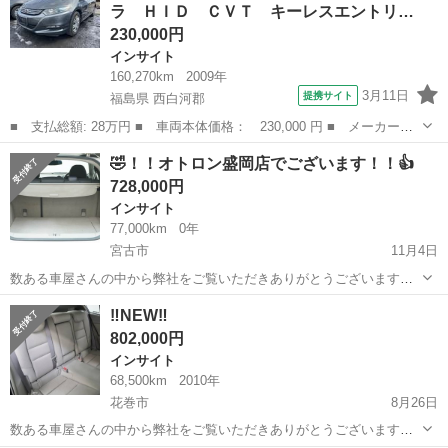
ラ ＨＩＤ ＣＶＴ キーレスエントリ…
大規...
230,000円
インサイト
160,270km
2009年
3月11日
提携サイト
福島県 西白河郡
■ 支払総額: 28万円 ■ 車両本体価格： 230,000 円 ■ メーカー
名： ホンダ ■ 車種名： インサイト ■ グレード名： Ｌ ＥＴ
福島
西白河郡
インサイト
🤣！！オトロン盛岡店でございます！！👍
Ｃ バックカメラ ＨＩＤ ＣＶＴ キーレスエントリー アイドリ
728,000円
ングストップ 電...
インサイト
77,000km
0年
宮古市
11月4日
数ある車屋さんの中から弊社をご覧いただきありがとうございます！
オトロン盛岡店と申します✨ 東北3店舗目、オトロン最北端のお店とし
岩手
宮古市
インサイト
東北
‼️NEW‼️
て、2024年4月1日にオープンしました❤️‍🔥 全国で店舗展開をしている
802,000円
大規...
インサイト
68,500km
2010年
花巻市
8月26日
数ある車屋さんの中から弊社をご覧いただきありがとうございます！