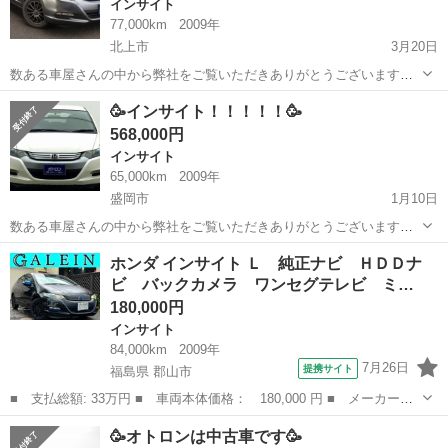
インサイト
77,000km
2009年
北上市
3月20日
数ある車屋さんの中から弊社をご覧いただきありがとうございます！
オトロン盛岡店と申します(^^♪🥰😋 東北3店舗目、オトロン最北端のお
岩手
北上市
インサイト
車両
🥳インサイト！！！！！🥳
店として、2024年4月1日にオープンし1年になります❤️‍🔥 春といえ
568,000円
ば…...
インサイト
65,000km
2009年
盛岡市
1月10日
数ある車屋さんの中から弊社をご覧いただきありがとうございます！
オトロン盛岡店と申します(^^♪🥳 東北3店舗目、オトロン最北端のお店
岩手
盛岡市
インサイト
車両
ホンダ インサイト Ｌ 純正ナビ ＨＤＤナ
として、2024年4月1日に新店舗オープンとなりました🔥❤️‍🔥 冬が訪...
ビ バックカメラ ワンセグテレビ ミ…
180,000円
インサイト
84,000km
2009年
7月26日
提携サイト
福島県 郡山市
■ 支払総額: 33万円 ■ 車両本体価格： 180,000 円 ■ メーカー
名： ホンダ ■ 車種名： インサイト ■ グレード名： Ｌ 純正
福島
郡山市
インサイト
🥳オトロンは中古車です🥳
ナビ ＨＤＤナビ バックカメラ ワンセグテレビ ミュージックサ