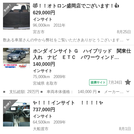
オトロン盛岡店と申します✨ 東北3店舗目、オトロン最北端のお店とし
岩手
花巻市
インサイト
車両
🤣！！オトロン盛岡店でございます！👍
て、2024年4月1日にオープンしました❤️‍🔥 春が過ぎ、夏が待ち遠し
629,000円
い...
インサイト
96,000km
2011年
宮古市
8月25日
数ある車屋さんの中から弊社をご覧いただきありがとうございます！
オトロン盛岡店と申します✨ 東北3店舗目、オトロン最北端のお店とし
岩手
宮古市
インサイト
車両
ホンダ インサイト Ｇ ハイブリッド 関東仕
て、2024年4月1日にオープンしました❤️‍🔥 春が過ぎ、夏が待ち遠し
入れ ナビ ＥＴＣ パワーウィンド…
い...
140,000円
インサイト
75,000km
2009年
7月24日
提携サイト
宮城県 名取市
■ 支払総額: 29万円 ■ 車両本体価格： 140,000 円 ■ メーカー
名： ホンダ ■ 車種名： インサイト ■ グレード名： Ｇ ハイ
宮城
名取市
インサイト
✨！！！インサイト ！！！！✨
ブリッド 関東仕入れ ナビ ＥＴＣ パワーウィンドウ 電動格納
737,000円
ミラー タイミン...
インサイト
64,500km
2009年
大船渡市
8月1日