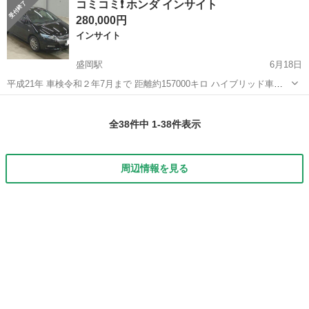
コミコミ❗ ホンダ インサイト
離135,000キロ キーレスキー ナビ バックカメラ アイドリン...
280,000円
インサイト
盛岡駅
6月18日
平成21年 車検令和２年7月まで 距離約157000キロ ハイブリッド車に
なります。(プリウス等々同じ) ETC ・エンジンスターター・ キーレス
岩手
盛岡市
盛岡駅
インサイト
エンジン
・ABS ※車庫証明は、ご自分で出来る方 岩手県内の方が、コミコミ
全38件中 1-38件表示
の...
周辺情報を見る