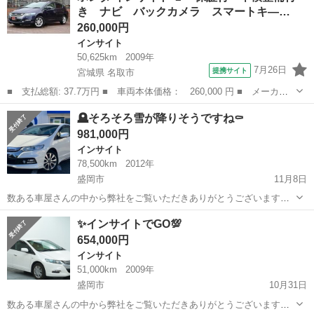
き ナビ バックカメラ スマートキ―…
260,000円
インサイト
50,625km
2009年
7月26日
提携サイト
宮城県 名取市
■ 支払総額: 37.7万円 ■ 車両本体価格： 260,000 円 ■ メーカー
名： ホンダ ■ 車種名： インサイト ■ グレード名： Ｌ 保証
宮城
名取市
インサイト
🪦そろそろ雪が降りそうですね⚰️
付 車検整備付き ナビ バックカメラ スマートキ― ＨＩＤオー
981,000円
トライト Ｅ...
インサイト
78,500km
2012年
盛岡市
11月8日
数ある車屋さんの中から弊社をご覧いただきありがとうございます！
オトロン盛岡店と申します(^^♪🥳🪦⚰️ 東北3店舗目、オトロン最北端の
岩手
盛岡市
インサイト
車両
✨インサイトでGO💯
お店として、2024年4月1日に新店舗オープンとなりました🔥❤️‍🔥 ...
654,000円
インサイト
51,000km
2009年
盛岡市
10月31日
数ある車屋さんの中から弊社をご覧いただきありがとうございます！