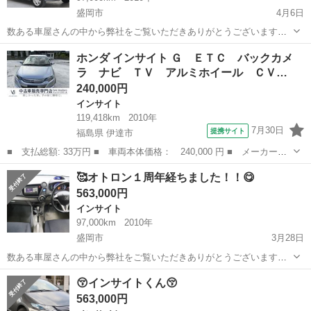
盛岡市
4月6日
数ある車屋さんの中から弊社をご覧いただきありがとうございます！
オトロン盛岡店と申します(^^♪🥰😋 東北3店舗目、オトロン最北端のお
岩手
盛岡市
インサイト
ご覧
ホンダ インサイト Ｇ ＥＴＣ バックカメ
店として、2024年4月1日にオープンし1年になります❤️‍🔥 春といえ
ラ ナビ ＴＶ アルミホイール ＣＶ…
ば…...
240,000円
インサイト
119,418km
2010年
7月30日
提携サイト
福島県 伊達市
■ 支払総額: 33万円 ■ 車両本体価格： 240,000 円 ■ メーカー
名： ホンダ ■ 車種名： インサイト ■ グレード名： Ｇ ＥＴ
福島
伊達市
インサイト
🥰オトロン１周年経ちました！！😋
Ｃ バックカメラ ナビ ＴＶ アルミホイール ＣＶＴ キーレス
563,000円
エントリー アイ...
インサイト
97,000km
2010年
盛岡市
3月28日
数ある車屋さんの中から弊社をご覧いただきありがとうございます！
オトロン盛岡店と申します(^^♪🥰😋 東北3店舗目、オトロン最北端のお
岩手
盛岡市
インサイト
オトロン
😚インサイトくん😚
店として、2024年4月1日にオープンし1年になります❤️‍🔥 春といえ
563,000円
ば…...