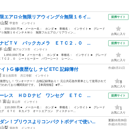
限エアロ☆無限リアウィング☆無限１６イ...
提携サイト
年
山梨
甲斐市
インサイト
格： 359,000 円 ■ メーカー名： ホンダ ■ 車種名： インサイト ■ グレード
☆無限１６インチＡＷ☆ 無限フルエアロ／リアウィン...
お気に入り
ナビＴＶ バックカメラ ＥＴＣ２．０ ...
提携サイト
1年
山梨
南アルプス市
インサイト
： 1,850,000 円 ■ メーカー名： ホンダ ■ 車種名： インサイト ■ グレード
ＴＣ２．０ シートヒーター パワーシート レーン...
お気に入り
作成6月21日
イトG 修復歴なし ナビ ETC 記録簿付
梨
富士吉田市
月江寺駅
インサイト
 G 修復歴なし！ ワンオーナー！ 点検記録簿あり！ 元公共応急作業車として使用されて
8
われており機関良好です。 【車両情報】 ■平...
お気に入り
ーレス ＨＤＤナビ ワンセグ ＥＴＣ ...
提携サイト
9年
富山
富山市
インサイト
格： 110,000 円 ■ メーカー名： ホンダ ■ 車種名： インサイト ■ グレード
1
グ ＥＴＣ Ｂカメラ オートエアコン ディスチャー...
お気に入り
更新10月26日
ダン！プリウスよりコンパクトボディで使い...
作成10月26日
年
山梨
笛吹市
インサイト