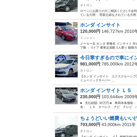
オトロン
ローンにお困りの方ご相談ください❗️ 金利０％
ている方🆗 ・専業主婦をされている方🆗
ホンダ インサイト
120,000円
146,727km 201
ミッション
メーカー名 ホンダ 車種名 インサイト 年式平成2
ア数 ： 5ドア 乗車定員数 5人乗り 駆動方式
今日寒すぎるので車にイ
981,000円
785,000km 201
オトロン
【ホンダ インサイト エクスクルーシブ】 車両詳細URL 
ミュージックサーバー ...
ホンダ インサイト ＬＳ 
230,000円
103,644km 200
■ 支払総額: 30万円 ■ 車両本体価格：
名： ＬＳ キーレス ナビ テレビ バ
ちょうどいい燃費もいい(^
703,000円
43,000km 2011年
オトロン
【ホンダ インサイト Ｇ】 車輛詳細URL ↓↓ htt