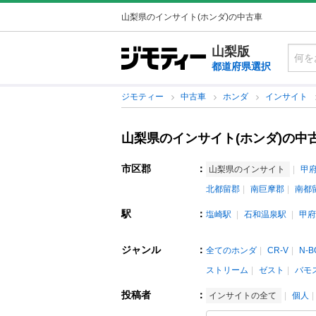
山梨県のインサイト(ホンダ)の中古車
山梨版
都道府県選択
ジモティー
中古車
ホンダ
インサイト
山梨県のインサイト(ホンダ)の中
市区郡
：
山梨県のインサイト
甲
北都留郡
南巨摩郡
南都
駅
：
塩崎駅
石和温泉駅
甲府
ジャンル
：
全てのホンダ
CR-V
N-B
ストリーム
ゼスト
バモ
投稿者
：
インサイトの全て
個人