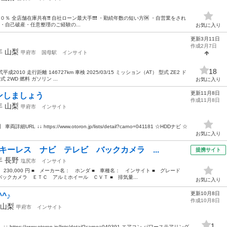
 全店舗在庫共有❗️❗️ 自社ローン最大手❗️❗️❗️ ・勤続年数の短い方🆗 ・自営業をされ
 ・自己破産・任意整理のご経験の...
お気に入り
更新3月11日
作成2月7日
0年
山梨
甲府市
国母駅
インサイト
18
010 走行距離 146727km 車検 2025/03/15 ミッション（AT） 型式 ZE2 ド
 2WD 燃料 ガソリン ...
お気に入り
更新11月8日
ンしましょう
作成11月8日
2年
山梨
甲府市
インサイト
↓↓ https://www.otoron.jp/lists/detail?carno=041181 ☆HDDナビ ☆
お気に入り
キーレス ナビ テレビ バックカメラ ...
提携サイト
9年
長野
塩尻市
インサイト
 230,000 円 ■ メーカー名： ホンダ ■ 車種名： インサイト ■ グレード
ックカメラ ＥＴＣ アルミホイール ＣＶＴ ■ 排気量...
お気に入り
更新10月8日
^♪
作成10月8日
山梨
甲府市
インサイト
1
ps://www.otoron.jp/lists/detail?carno=040391 エアコン パワーステアリング