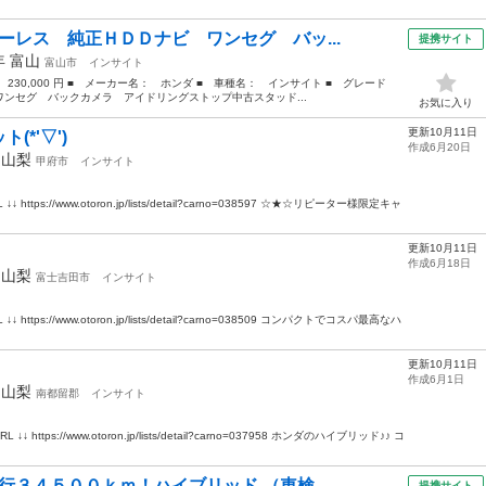
ーレス 純正ＨＤＤナビ ワンセグ バッ...
提携サイト
9年
富山
富山市
インサイト
 230,000 円 ■ メーカー名： ホンダ ■ 車種名： インサイト ■ グレード
ンセグ バックカメラ アイドリングストップ中古スタッド...
お気に入り
更新10月11日
*'▽')
作成6月20日
年
山梨
甲府市
インサイト
ps://www.otoron.jp/lists/detail?carno=038597 ☆★☆リピーター様限定キャ
更新10月11日
作成6月18日
年
山梨
富士吉田市
インサイト
ps://www.otoron.jp/lists/detail?carno=038509 コンパクトでコスパ最高なハ
更新10月11日
作成6月1日
年
山梨
南都留郡
インサイト
ps://www.otoron.jp/lists/detail?carno=037958 ホンダのハイブリッド♪♪ コ
行３４５００ｋｍ！ハイブリッド （車検...
提携サイト