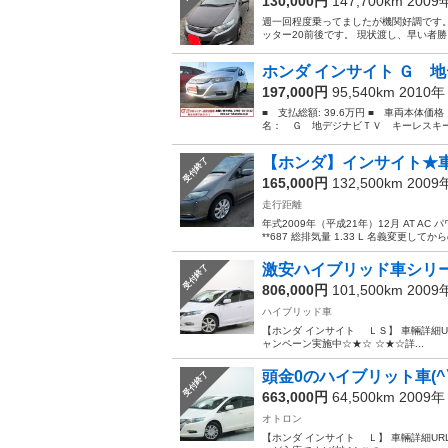
130,000円
147,700km 200
週一回程度乗ってましたが機関好調です。
ッター20前後です。 現状渡し、早い者勝
ホンダ インサイト Ｇ 地
197,000円
95,540km 2010
■ 支払総額: 39.6万円 ■ 車両本体価
名： Ｇ 地デジナビＴＶ キーレスキー
【ホンダ】インサイト★車検
受付終了
165,000円
132,500km 200
走行距離
年式2009年（平成21年）12月 AT AC 
**687 総排気量 1.33 L 名義変更して
激安ハイブリッド車シリーズ
受付終了
806,000円
101,500km 200
ハイブリッド車
【ホンダ インサイト ＬＳ】 車輛詳細URL ↓↓ ht
ャンペーン実施中☆★☆ ☆★☆詳...
頭金0のハイブリット車(^▽^
受付終了
663,000円
64,500km 2009
オトロン
【ホンダ インサイト Ｌ】 車輛詳細URL ↓↓ htt