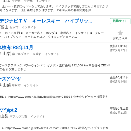
9年
山梨
甲府市
甲府駅
インサイト
 全シート皮調のカバーをしてあります。 ハイブリッドで乗り方にもよりますがリ
ちになります。 走行距離は多少伸びます。 2週間以内の名義変更をお...
デジナビＴＶ キーレスキー ハイブリッ...
提携サイト
年
富山
射水市
インサイト
格： 197,000 円 ■ メーカー名： ホンダ ■ 車種名： インサイト ■ グレード
 ハイブリッド オートエアコン タイミングチェーン...
お気に入り
更新11月16日
有:R8年11月
作成9月17日
9年
山梨
南アルプス市
塩崎駅
インサイト
パワーステアリングパワーウィンドウ ガソリン 走行距離 132,500 km 車台番号 ZE2-**
からのお引き渡しとさせ...
更新10月11日
(^▽^)/
作成7月14日
9年
山梨
甲府市
インサイト
tps://www.otoron.jp/lists/detail?carno=038964 ☆★☆リピーター様限定キ
更新10月11日
)/pt.2
作成7月11日
年
山梨
南アルプス市
インサイト
ps://www.otoron.jp/lists/detail?carno=038947 コスパ最高なハイブリッドカ