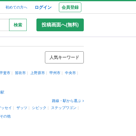
ログイン
会員登録
初めての方へ
投稿画面へ(無料)
検索
人気キーワード
甲斐市
笛吹市
上野原市
甲州市
中央市
輪駅
路線・駅から選ぶ
デッセイ
ザッツ
シビック
ステップワゴン
その他