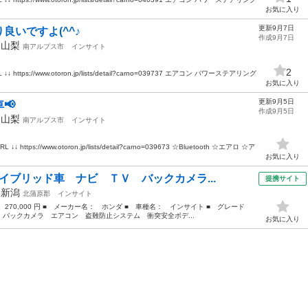
お気に入り
更新9月7日
良いですよ(^^♪
作成9月7日
年
山梨
南アルプス市
インサイト
2
ps://www.otoron.jp/lists/detail?carno=039737 エアコン パワーステアリング
お気に入り
更新9月5日
📢
作成9月5日
年
山梨
南アルプス市
インサイト
s://www.otoron.jp/lists/detail?carno=039673 ☆Bluetooth ☆エアロ ☆ア
お気に入り
イブリッド車 ナビ ＴＶ バックカメラ...
提携サイト
年
新潟
北蒲原郡
インサイト
 270,000 円 ■ メーカー名： ホンダ ■ 車種名： インサイト ■ グレード
バックカメラ エアコン 盗難防止システム 衝突安全ボデ...
お気に入り