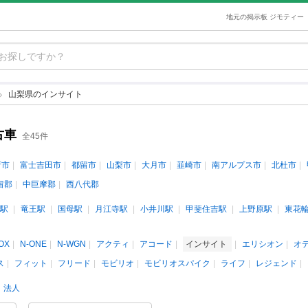
地元の掲示板 ジモティー
山梨県のインサイト
古車
全45件
府市
富士吉田市
都留市
山梨市
大月市
韮崎市
南アルプス市
北杜市
留郡
中巨摩郡
西八代郡
駅
竜王駅
国母駅
月江寺駅
小井川駅
甲斐住吉駅
上野原駅
東花
OX
N-ONE
N-WGN
アクティ
アコード
インサイト
エリシオン
オ
ス
フィット
フリード
モビリオ
モビリオスパイク
ライフ
レジェンド
法人