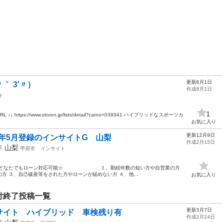
更新8月1日
 3′〃）
作成8月1日
ト
1
tps://www.otoron.jp/lists/detail?carno=039341 ハイブリッドなスポーツカ
お気に入り
更新12月9日
1年5月登録のインサイトG 山梨
作成2月15日
9年
山梨
甲府市
インサイト
梨 ☆どなたでもローン対応可能☆ １、勤続年数の短い方や自営業の方
 ３、自己破産等をされた方やローンが組めない方 ４、他...
お気に入り
付終了投稿一覧
更新3月7日
サイト ハイブリッド 車検残り有
作成2月24日