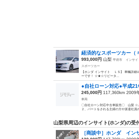
経済的なスポーツカー（〃｀
993,000円
山梨
甲府市
インサイ
スポーツカー
【ホンダ インサイト ＬＳ】 車輛詳細URL ↓↓ ht
ーです！ ☆★☆リピータ...
●自社ローン対応●平成2
245,000円
117,360km 200
車両
〇自社ローン対応中古車販売〇 山
２、パートをされる主婦の方や派遣社員の方
山梨県周辺のインサイト(ホンダ)の受
［商談中］ホンダ イン
受付終了