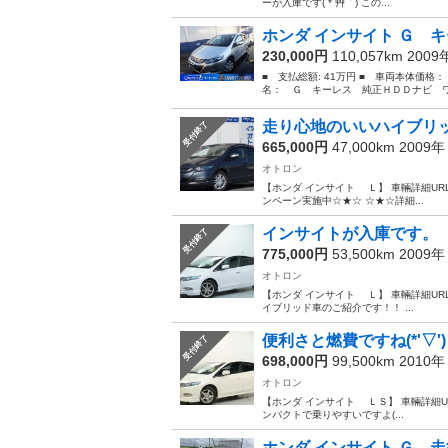
ーが入庫です( *´艸｀) この...
ホンダ インサイト Ｇ キ
230,000円
110,057km 200
■ 支払総額: 41万円 ■ 車両本体価格：
名： Ｇ キーレス 純正ＨＤＤナビ ワ
走り心地のいいハイブリット(
受付終了
665,000円
47,000km 2009
オトロン
【ホンダ インサイト Ｌ】 車輛詳細URL ↓↓ htt
ンペーン実施中☆★☆ ☆★☆詳細...
インサイトが入庫です。
受付終了
775,000円
53,500km 2009
オトロン
【ホンダ インサイト Ｌ】 車輛詳細URL ↓↓ htt
イブリッド車のご紹介です！！ ...
便利さと燃費ですね(*'▽')
受付終了
698,000円
99,500km 2010
オトロン
【ホンダ インサイト ＬＳ】 車輛詳細URL ↓↓ htt
ンパクトで乗りやすいですよ(...
ホンダ インサイト Ｇ 走