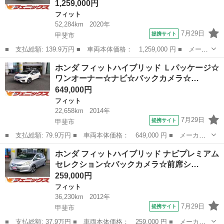
1,259,000円
フィット
52,284km
2020年
7月29日
提携サイト
甲斐市
■ 支払総額: 139.9万円 ■ 車両本体価格： 1,259,000 円 ■ メーカ
ー名： ホンダ ■ 車種名： フィット ■ グレード名： ｅ：ＨＥ
山梨
甲斐市
フィット
ホンダ フィットハイブリッド Ｌパッケージ☆
Ｖベーシック☆ホンダセンシング☆ナビ☆バックカメラ☆ ホンダセ
ワンオーナー☆ナビ☆バックカメラ☆…
ンシング...
649,000円
フィット
22,658km
2014年
7月29日
提携サイト
甲斐市
■ 支払総額: 79.9万円 ■ 車両本体価格： 649,000 円 ■ メーカー
名： ホンダ ■ 車種名： フィットハイブリッド ■ グレード
山梨
甲斐市
フィット
ホンダ フィットハイブリッド ナビプレミアム
名： Ｌパッケージ☆ワンオーナー☆ナビ☆バックカメラ☆ハーフレ
セレクション☆バックカメラ☆前席シ…
ザー ナビ☆バッ...
259,000円
フィット
36,230km
2012年
7月29日
提携サイト
甲斐市
■ 支払総額: 37.9万円 ■ 車両本体価格： 259,000 円 ■ メーカー