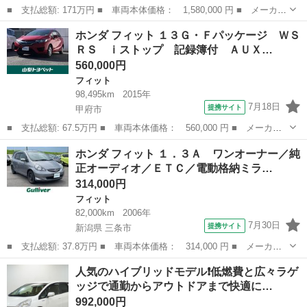
■ 支払総額: 171万円 ■ 車両本体価格： 1,580,000 円 ■ メーカー
名： ホンダ ■ 車種名： フィット ■ グレード名： ｅ：ＨＥＶ
山梨
中巨摩郡
フィット
ホンダ フィット １３Ｇ・Ｆパッケージ ＷＳ
クロスター ホンダセンシング ホンダコネクト対応ナビ Ｂｌｕｅ
ＲＳ ｉストップ 記録簿付 ＡＵＸ…
ｔｏｏｔｈ...
560,000円
フィット
98,495km
2015年
7月18日
提携サイト
甲府市
■ 支払総額: 67.5万円 ■ 車両本体価格： 560,000 円 ■ メーカー
名： ホンダ ■ 車種名： フィット ■ グレード名： １３Ｇ・Ｆ
山梨
甲府市
フィット
ホンダ フィット １．３Ａ ワンオーナー／純
パッケージ ＷＳＲＳ ｉストップ 記録簿付 ＡＵＸ接続 セキュ
正オーディオ／ＥＴＣ／電動格納ミラ…
リティー Ｅ...
314,000円
フィット
82,000km
2006年
7月30日
提携サイト
新潟県 三条市
■ 支払総額: 37.8万円 ■ 車両本体価格： 314,000 円 ■ メーカー
名： ホンダ ■ 車種名： フィット ■ グレード名： １．３Ａ
新潟
三条市
フィット
人気のハイブリッドモデル❗️低燃費と広々ラゲ
ワンオーナー／純正オーディオ／ＥＴＣ／電動格納ミラー／キーレス
ッジで通勤からアウトドアまで快適に…
エントリー／...
992,000円