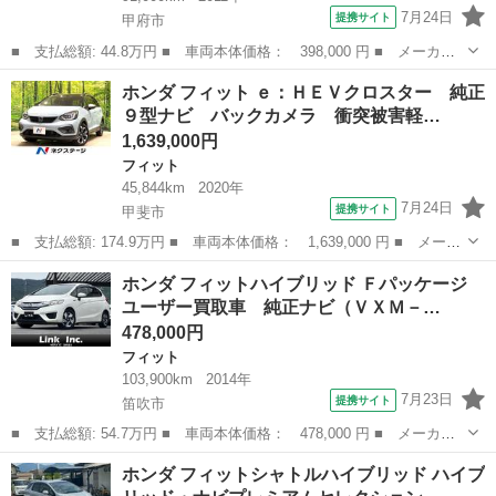
7月24日
提携サイト
甲府市
■ 支払総額: 44.8万円 ■ 車両本体価格： 398,000 円 ■ メーカー
名： ホンダ ■ 車種名： フィットハイブリッド ■ グレード
山梨
甲府市
フィット
ホンダ フィット ｅ：ＨＥＶクロスター 純正
名： スマートセレクション ハイブリッド／エアコン／キーレスエ
９型ナビ バックカメラ 衝突被害軽…
ントリー／パワー...
1,639,000円
フィット
45,844km
2020年
7月24日
提携サイト
甲斐市
■ 支払総額: 174.9万円 ■ 車両本体価格： 1,639,000 円 ■ メーカ
ー名： ホンダ ■ 車種名： フィット ■ グレード名： ｅ：ＨＥ
山梨
甲斐市
フィット
ホンダ フィットハイブリッド Ｆパッケージ
Ｖクロスター 純正９型ナビ バックカメラ 衝突被害軽減システ
ユーザー買取車 純正ナビ（ＶＸＭ－…
ム 禁煙車...
478,000円
フィット
103,900km
2014年
7月23日
提携サイト
笛吹市
■ 支払総額: 54.7万円 ■ 車両本体価格： 478,000 円 ■ メーカー
名： ホンダ ■ 車種名： フィットハイブリッド ■ グレード
山梨
笛吹市
フィット
ホンダ フィットシャトルハイブリッド ハイブ
名： Ｆパッケージ ユーザー買取車 純正ナビ（ＶＸＭ－１４５