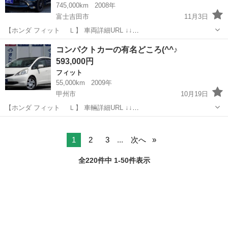
745,000km
2008年
富士吉田市
11月3日
【ホンダ フィット Ｌ】 車両詳細URL ↓↓
https://www.otoron.jp/lists/detail?carno=041054 ☆キーレス ☆アルミホ
山梨
富士吉田市
フィット
オトロン
コンパクトカーの有名どころ(^^♪
イール ☆★☆リピーター...
593,000円
フィット
55,000km
2009年
甲州市
10月19日
【ホンダ フィット Ｌ】 車輛詳細URL ↓↓
https://www.otoron.jp/lists/detail?carno=040001 エアコン パワーステア
山梨
甲州市
フィット
オトロン
リング パワーウインドウ キーレス ...
1
2
3
...
次へ
全220件中 1-50件表示