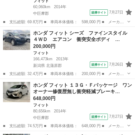
フィット
60,060km
2014年
7月27日
提携サイト
中巨摩郡
■ 支払総額: 69.8万円 ■ 車両本体価格： 598,000 円 ■ メーカー
名： ホンダ ■ 車種名： フィットハイブリッド ■ グレード
山梨
中巨摩郡
フィット
ホンダ フィット シーズ ファインスタイル
名： Ｌパッケージ プッシュスタートスマートキー Ｉストップ
４ＷＤ エアコン 衝突安全ボディ …
キーレス 安全ボ...
200,000円
フィット
166,473km
2013年
7月26日
提携サイト
新潟県 北蒲原郡
■ 支払総額: 32.4万円 ■ 車両本体価格： 200,000 円 ■ メーカー
名： ホンダ ■ 車種名： フィット ■ グレード名： シーズ フ
新潟
北蒲原郡
フィット
ホンダ フィット １３Ｇ・Ｆパッケージ ワン
ァインスタイル ４ＷＤ エアコン 衝突安全ボディ 盗難防止シス
オーナー修復歴無し衝突軽減ブレーキ…
テム ＨＩＤ...
648,000円
フィット
80,656km
2014年
7月27日
提携サイト
中巨摩郡
■ 支払総額: 74.5万円 ■ 車両本体価格： 648,000 円 ■ メーカー
名： ホンダ ■ 車種名： フィット ■ グレード名： １３Ｇ・Ｆ
山梨
中巨摩郡
フィット