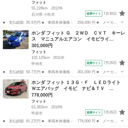
フィット
55,228km
2012年
7月30日
提携サイト
石川県 小松市
■ 支払総額: 35.9万円 ■ 車両本体価格： 259,000 円 ■ メーカー
名： ホンダ ■ 車種名： フィット ■ グレード名： Ｇ・１０ｔ
石川
小松市
フィット
ホンダ フィット Ｇ ２ＷＤ ＣＶＴ キーレ
ｈアニバーサリーＩＩ☆走行５．３万ＫＭ☆試乗ＯＫ ☆カロッツェ
ス マニュアルエアコン イモビライ…
リアナビ☆Ｄ...
301,000円
フィット
102,125km
2011年
7月26日
提携サイト
甲州市
■ 支払総額: 50.7万円 ■ 車両本体価格： 301,000 円 ■ メーカー
名： ホンダ ■ 車種名： フィット ■ グレード名： Ｇ ２Ｗ
山梨
甲州市
フィット
ホンダ フィット １３Ｇ・Ｆ ＬＥＤライト
Ｄ ＣＶＴ キーレス マニュアルエアコン イモビライザー エア
Ｗエアバッグ イモビ ナビ＆ＴＶ …
バッグ ＡＢＳ...
778,000円
フィット
63,382km
2018年
7月26日
提携サイト
甲府市
■ 支払総額: 91.2万円 ■ 車両本体価格： 778,000 円 ■ メーカー
名： ホンダ ■ 車種名： フィット ■ グレード名： １３Ｇ・