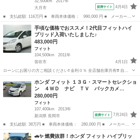
32,500km
2017年
4月4日
提携サイト
大月市
■ 支払総額: 116万円 ■ 車両本体価格： 990,000 円 ■ メーカー
名： ホンダ ■ 車種名： フィットハイブリッド ■ グレード
山梨
大月市
フィット
手頃な価格でおススメ！2代目フィットハイ
名： Ｆパッケージ イモビライザー フルフラット 助手席エアバ
ブリッド入荷いたしました♪
ッグ Ｓキー エア...
483,000円
フィット
104,500km
2011年
笛吹市
4月1日
ローンにお困りの方ご相談ください❗️ 金利０％ 全店舗在庫共有❗️❗️ 自社
ローン最大手❗️❗️❗️ ・勤続年数の短い方🆗 ・自営業をされている方🆗 ・
山梨
笛吹市
フィット
2代目
ホンダ フィット １３Ｇ・スマートセレクショ
専業主婦をされている方🆗 ・自己破産・任意整理のご経験の...
ン ４ＷＤ ナビ ＴＶ バックカメ…
280,000円
フィット
107,400km
2013年
7月24日
提携サイト
新潟県 長岡市
■ 支払総額: 38万円 ■ 車両本体価格： 280,000 円 ■ メーカー
名： ホンダ ■ 車種名： フィット ■ グレード名： １３Ｇ・ス
新潟
長岡市
フィット
🚗✨ 燃費抜群！ホンダ フィット ハイブリッ
マートセレクション ４ＷＤ ナビ ＴＶ バックカメラ ＥＴＣ