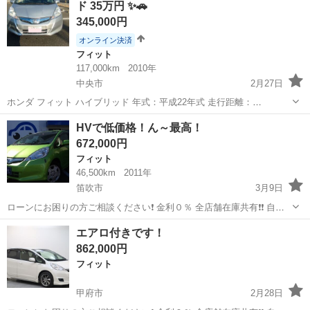
ド 35万円 ✨🚗
オートライト 車...
345,000円
オンライン決済
フィット
117,000km
2010年
中央市
2月27日
ホンダ フィット ハイブリッド 年式：平成22年式 走行距離：
117,000km 車検：令和10年2月まで（車検長いです！） 💰 価格：
山梨
中央市
フィット
ハイブリッド
HVで低価格！ん～最高！
350,000円 🔹 ハイブリッドで燃費がとても良いです 🔹 通勤・買い物
672,000円
に...
フィット
46,500km
2011年
笛吹市
3月9日
ローンにお困りの方ご相談ください❗️ 金利０％ 全店舗在庫共有❗️❗️ 自社
ローン最大手❗️❗️❗️ ・勤続年数の短い方🆗 ・自営業をされている方🆗 ・
山梨
笛吹市
フィット
オトロン
エアロ付きです！
専業主婦をされている方🆗 ・自己破産・任意整理のご経験の...
862,000円
フィット
甲府市
2月28日