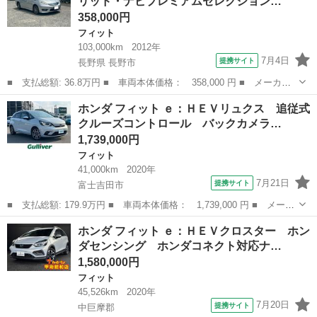
リッド・ナビプレミアムセレクション…
Ｃ） Ｂｌｕｅｔｏ...
358,000円
フィット
103,000km
2012年
7月4日
提携サイト
長野県 長野市
■ 支払総額: 36.8万円 ■ 車両本体価格： 358,000 円 ■ メーカー
名： ホンダ ■ 車種名： フィットシャトルハイブリッド ■ グレ
長野
長野市
フィット
ホンダ フィット ｅ：ＨＥＶリュクス 追従式
ード名： ハイブリッド・ナビプレミアムセレクション ナビ バッ
クルーズコントロール バックカメラ…
クカメラ Ｃ...
1,739,000円
フィット
41,000km
2020年
7月21日
提携サイト
富士吉田市
■ 支払総額: 179.9万円 ■ 車両本体価格： 1,739,000 円 ■ メーカ
ー名： ホンダ ■ 車種名： フィット ■ グレード名： ｅ：ＨＥ
山梨
富士吉田市
フィット
ホンダ フィット ｅ：ＨＥＶクロスター ホン
Ｖリュクス 追従式クルーズコントロール バックカメラ シートヒ
ダセンシング ホンダコネクト対応ナ…
ーター ...
1,580,000円
フィット
45,526km
2020年
7月20日
提携サイト
中巨摩郡