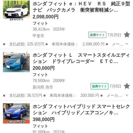
山梨
甲府市
フィット
ホンダ フィット ｅ：ＨＥＶ ＲＳ 純正９型
Ｆ ＬＥＤライト Ｗエアバッグ イモビ ナビ＆ＴＶ Ｂカメラ
ナビ バックカメラ 衝突被害軽減シ…
横滑り防止 ワ...
2,098,000円
フィット
38,413km
2023年
7月25日
提携サイト
甲斐市
■ 支払総額: 225.9万円 ■ 車両本体価格： 2,098,000 円 ■ メーカ
ー名： ホンダ ■ 車種名： フィット ■ グレード名： ｅ：ＨＥ
山梨
甲斐市
フィット
ホンダ フィット Ｌ スマートスタイルエディ
Ｖ ＲＳ 純正９型ナビ バックカメラ 衝突被害軽減システム 禁
ション ドライブレコーダー ＥＴＣ…
煙車 ハ...
200,000円
フィット
79,500km
2009年
7月8日
提携サイト
新潟県 燕市
■ 支払総額: 36.5万円 ■ 車両本体価格： 200,000 円 ■ メーカー
名： ホンダ ■ 車種名： フィット ■ グレード名： Ｌ スマー
新潟
燕市
フィット
ホンダ フィットハイブリッド スマートセレク
トスタイルエディション ドライブレコーダー ＥＴＣ バックカメ
ション ハイブリッド／エアコン／キ…
ラ ナビ Ｔ...
398,000円
フィット
91,000km
2011年