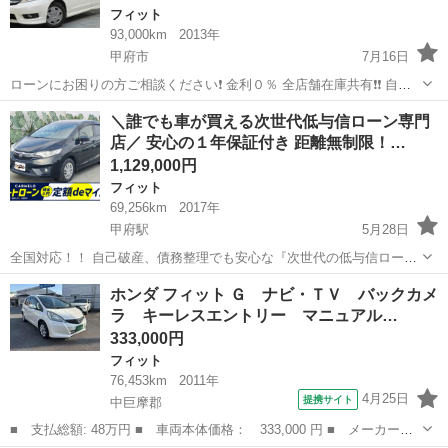
フィット
93,000km
2013年
甲府市
7月16日
ローンにお困りの方ご相談ください❗️ 金利０％ 全店舗在庫共有❗️❗️ 自社
ローン最大手❗️❗️❗️ ・勤続年数の短い方🆗 ・自営業をされている方🆗 ・
山梨
甲府市
フィット
ハイブリッド
＼誰でも車が買える次世代低与信ローン専門
専業主婦をされている方🆗 ・自己破産・任意整理のご経験の...
店／ 安心の１年保証付き 距離無制限！…
1,129,000円
フィット
69,256km
2017年
甲府駅
5月28日
全国対応！！ 自己破産、債務整理でも安心な『次世代の低与信ロー
ン』 自動車ローン審査が不安な方も、カーメル山梨店なら独自の審査
山梨
甲府市
甲府駅
フィット
車両
ホンダ フィット Ｇ ナビ・ＴＶ バックカメ
基準で中古車や未使用から新車を分割払いで購入できます。 ☑️年間１
ラ キーレスエントリー マニュアル…
万件以上の申...
333,000円
フィット
76,453km
2011年
4月25日
提携サイト
中巨摩郡
■ 支払総額: 48万円 ■ 車両本体価格： 333,000 円 ■ メーカー