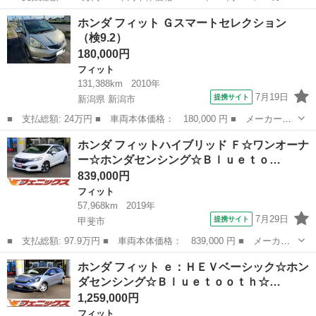
名： ホンダ ■ 車種名： フィットハイブリッド ■ グレード
山梨
甲斐市
フィット
ホンダ フィット Ｇスマートセレクション
名： ナビプレミアムセレクション☆バックカメラ☆前席シートヒー
（検9.2）
ター インターナ...
180,000円
フィット
131,388km
2010年
7月19日
提携サイト
新潟県 新潟市
■ 支払総額: 24万円 ■ 車両本体価格： 180,000 円 ■ メーカー
名： ホンダ ■ 車種名： フィット ■ グレード名： Ｇスマート
新潟
新潟市
フィット
ホンダ フィットハイブリッド Ｆ☆ワンオーナ
セレクション ■ 排気量： 1300cc ■ ドア枚数： 5D ■ ミッショ
ー☆ホンダセンシング☆Ｂｌｕｅｔｏ…
ン...
839,000円
フィット
57,968km
2019年
7月29日
提携サイト
甲斐市
■ 支払総額: 97.9万円 ■ 車両本体価格： 839,000 円 ■ メーカー
名： ホンダ ■ 車種名： フィットハイブリッド ■ グレード
山梨
甲斐市
フィット
ホンダ フィット ｅ：ＨＥＶベーシック☆ホン
名： Ｆ☆ワンオーナー☆ホンダセンシング☆Ｂｌｕｅｔｏｏｔｈ接
ダセンシング☆Ｂｌｕｅｔｏｏｔｈ☆…
続☆ ワンオーナ...
1,259,000円
フィット