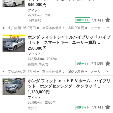
846,000円
フィット
92,935km
2013年
7月26日
提携サイト
中巨摩郡
■ 支払総額: 98.9万円 ■ 車両本体価格： 846,000 円 ■ メーカー
名： ホンダ ■ 車種名： フィットシャトルハイブリッド ■ グレ
山梨
中巨摩郡
フィット
ホンダ フィットシャトルハイブリッド ハイブ
ード名： ハイブリッド・スマートセレクション ファインライン
リッド スマートキー ユーザー買取…
オートクルー...
250,000円
フィット
142,541km
2012年
7月12日
提携サイト
長野県 佐久市
■ 支払総額: 34.4万円 ■ 車両本体価格： 250,000 円 ■ メーカー
名： ホンダ ■ 車種名： フィットシャトルハイブリッド ■ グレ
長野
佐久市
フィット
ホンダ フィット ｅ：ＨＥＶホーム ハイブリ
ード名： ハイブリッド スマートキー ユーザー買取 社外アル
ッド ホンダセンシング ケンウッド…
ミ 夏タイヤ ...
1,139,000円
フィット
58,969km
2020年
7月26日
提携サイト
甲州市