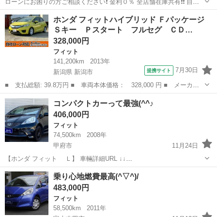
ローンにお困りの方ご相談ください❗️ 金利０％ 全店舗在庫共有❗️❗️ 自社
ローン最大手❗️❗️❗️ ・勤続年数の短い方🆗 ・自営業をされている方🆗 ・
山梨
甲府市
フィット
オトロン
ホンダ フィットハイブリッド Ｆパッケージ
専業主婦をされている方🆗 ・自己破産・任意整理のご経験の...
Ｓキー Ｐスタート フルセグ ＣＤ…
328,000円
フィット
141,200km
2013年
7月30日
提携サイト
新潟県 新潟市
■ 支払総額: 39.8万円 ■ 車両本体価格： 328,000 円 ■ メーカー
名： ホンダ ■ 車種名： フィットハイブリッド ■ グレード
新潟
新潟市
フィット
コンパクトカーって最強(^^♪
名： Ｆパッケージ Ｓキー Ｐスタート フルセグ ＣＤ Ｂｌｕ
406,000円
ｅｔｏｏｔｈ Ｂ...
フィット
74,500km
2008年
甲府市
11月24日
【ホンダ フィット Ｌ】 車輛詳細URL ↓↓
https://www.otoron.jp/lists/detail?carno=041054 ☆★☆リピーター様限
山梨
甲府市
フィット
オトロン
乗り心地燃費最高(^▽^)/
定キャンペーン実施中☆★☆ ☆★☆詳細な...
483,000円
フィット
58,500km
2011年