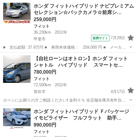
名： ホンダ ■ 車種名： フィット ■ グレード名： Ｇ ナビ・
山梨
中巨摩郡
フィット
ホンダ フィットハイブリッド ナビプレミアム
ＴＶ バックカメラ キーレスエントリー マニュアルエアコン フ
セレクション☆バックカメラ☆前席シ…
ルフラット ドア...
259,000円
フィット
36,230km
2012年
7月29日
提携サイト
甲斐市
■ 支払総額: 37.9万円 ■ 車両本体価格： 259,000 円 ■ メーカー
名： ホンダ ■ 車種名： フィットハイブリッド ■ グレード
山梨
甲斐市
フィット
【自社ローンはオトロン】ホンダ フィット
名： ナビプレミアムセレクション☆バックカメラ☆前席シートヒー
シャトル ハイブリッド スマートセ…
ター インターナ...
780,000円
フィット
72,500km
2011年
笛吹市
4月17日
ローンにお困りの方ご相談ください❗️ 金利０％ 全店舗在庫共有❗️❗️ 自社
ローン最大手❗️❗️❗️ ・勤続年数の短い方🆗 ・自営業をされている方🆗 ・
山梨
笛吹市
フィット
ローン
ホンダ フィットハイブリッド Ｆパッケージ
専業主婦をされている方🆗 ・自己破産・任意整理のご経験の...
イモビライザー フルフラット 助手…
990,000円
フィット