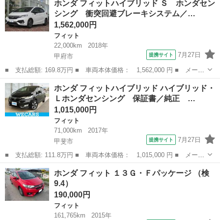
ホンダ フィットハイブリッド Ｓ ホンダセン
パッケージ ワンオーナー修復歴無し衝突軽減ブレーキＣＴＢＡ純正
シング 衝突回避ブレーキシステム／…
ナビフルセグ...
1,562,000円
フィット
22,000km
2018年
7月27日
提携サイト
甲府市
■ 支払総額: 169.8万円 ■ 車両本体価格： 1,562,000 円 ■ メーカ
ー名： ホンダ ■ 車種名： フィットハイブリッド ■ グレード
山梨
甲府市
フィット
ホンダ フィットハイブリッド ハイブリッド・
名： Ｓ ホンダセンシング 衝突回避ブレーキシステム／禁煙車／
Ｌホンダセンシング 保証書／純正 …
ナビ装着ス...
1,015,000円
フィット
71,000km
2017年
7月27日
提携サイト
甲斐市
■ 支払総額: 111.8万円 ■ 車両本体価格： 1,015,000 円 ■ メーカ
ー名： ホンダ ■ 車種名： フィットハイブリッド ■ グレード
山梨
甲斐市
フィット
ホンダ フィット １３Ｇ・Ｆパッケージ （検
名： ハイブリッド・Ｌホンダセンシング 保証書／純正 ＳＤナビ
9.4）
／シート ...
190,000円
フィット
161,765km
2015年