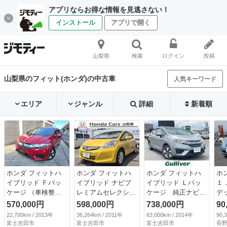
アプリならお得な情報を見逃さない！
インストール
アプリで開く
山梨県
検索
ログイン
投稿
山梨県のフィット(ホンダ)の中古車
人気キーワード
エリア
ジャンル
詳細
新着順
ホンダ フィットハ
ホンダ フィットハ
ホンダ フィットハ
ホ
イブリッド Ｆパッ
イブリッド ナビプ
イブリッド Ｌパッ
１
ケージ （車検整備
レミアムセレクショ
ケージ 純正ナビ
デ
付）
ン Ｓヒーター 助
バックカメラ ワン
純
570,000円
598,000円
738,000円
90
手席エアバック パ
セグＴＶ ＥＴＣ
ド
22,700km / 2013年
36,264km / 2011年
63,000km / 2014年
90,
ワーステアリング
Ｂｌｕｅｔｏｏｔ
和
富士吉田市
富士吉田市
富士吉田市
長野