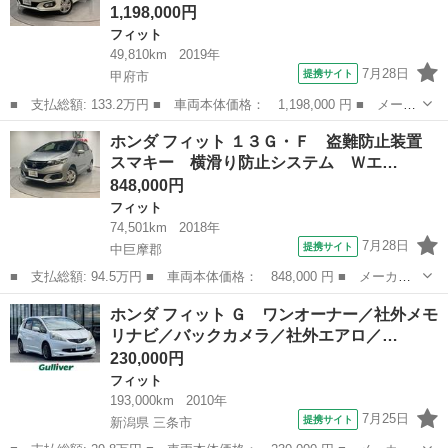
1,198,000円
フィット
49,810km
2019年
7月28日
提携サイト
甲府市
■ 支払総額: 133.2万円 ■ 車両本体価格： 1,198,000 円 ■ メーカ
ー名： ホンダ ■ 車種名： フィット ■ グレード名： １３Ｇ・
山梨
甲府市
フィット
ホンダ フィット １３Ｇ・Ｆ 盗難防止装置
Ｌホンダセンシング ＥＳＣ クルコン ＡＢＳ サイドエアバッ
スマキー 横滑り防止システム Ｗエ…
グ キーフ...
848,000円
フィット
74,501km
2018年
7月28日
提携サイト
中巨摩郡
■ 支払総額: 94.5万円 ■ 車両本体価格： 848,000 円 ■ メーカー
名： ホンダ ■ 車種名： フィット ■ グレード名： １３Ｇ・
山梨
中巨摩郡
フィット
ホンダ フィット Ｇ ワンオーナー／社外メモ
Ｆ 盗難防止装置 スマキー 横滑り防止システム Ｗエアバック
リナビ／バックカメラ／社外エアロ／…
キーフリーシス...
230,000円
フィット
193,000km
2010年
7月25日
提携サイト
新潟県 三条市