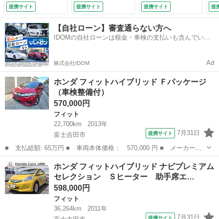
Ｂカメ スマキー
ｈ 純正フロアマッ
９
提携サイト
提携サイト
提携サイト
提
キーフリー 運転席
ト ハーフレザーシ
（検
エアバッグ ナビＴ
ート オートライ
【自社ローン】審査通らない方へ
Ｖ パワーウィンド
ト クルーズコント
IDOMの自社ローンは税金・車検の支払いも含んでいる
ウ ＨＤＤナビ 横
ロール オートエア
ので毎月の支払額は一定
滑り防止 ＤＶＤ
コン キセノンヘッ
ＥＴＣ 禁煙 （車
ドライト 盗難防止
Ad
株式会社IDOM
検整備付）
装置 （検9.4）
ホンダ フィットハイブリッド Ｆパッケージ
（車検整備付）
570,000円
フィット
22,700km
2013年
7月31日
提携サイト
富士吉田市
■ 支払総額: 65万円 ■ 車両本体価格： 570,000 円 ■ メーカー
名： ホンダ ■ 車種名： フィットハイブリッド ■ グレード
山梨
富士吉田市
フィット
ホンダ フィットハイブリッド ナビプレミアム
名： Ｆパッケージ ■ 排気量： 1500cc ■ ドア枚数： 5D ■ ミ
セレクション Ｓヒーター 助手席エ…
ッショ...
598,000円
フィット
36,264km
2011年
7月31日
提携サイト