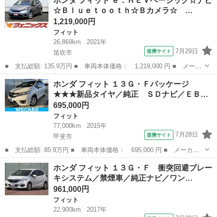
ホンダ フィット ｅ：ＨＥＶベーシック☆ナビ
名： スマートセレクション 車検整備付 アイドリングストップ
☆Ｂｌｕｅｔｏｏｔｈ☆Ｂカメラ☆ …
クルーズコントロー...
1,219,000円
フィット
26,869km
2021年
7月29日
提携サイト
笛吹市
■ 支払総額: 135.9万円 ■ 車両本体価格： 1,219,000 円 ■ メーカ
ー名： ホンダ ■ 車種名： フィット ■ グレード名： ｅ：ＨＥ
山梨
笛吹市
フィット
ホンダ フィット １３Ｇ・Ｆパッケージ
Ｖベーシック☆ナビ☆Ｂｌｕｅｔｏｏｔｈ☆Ｂカメラ☆ ☆ナビ☆Ｂ
★★★新品タイヤ／純正 ＳＤナビ／ＥＢ…
ｌｕｅｔ...
695,000円
フィット
77,000km
2015年
7月28日
提携サイト
甲斐市
■ 支払総額: 85.9万円 ■ 車両本体価格： 695,000 円 ■ メーカー
名： ホンダ ■ 車種名： フィット ■ グレード名： １３Ｇ・Ｆ
山梨
甲斐市
フィット
ホンダ フィット １３Ｇ・Ｆ 衝突回避ブレー
パッケージ ★★★新品タイヤ／純正 ＳＤナビ／ＥＢＤ付ＡＢＳ／
キシステム／禁煙車／純正ナビ／ワン…
横滑り防止装...
961,000円
フィット
22,900km
2017年