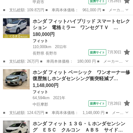
7月28日
提携サイト
甲府市
■ 支払総額: 109.8万円 ■ 車両本体価格： 961,000 円 ■ メーカー
名： ホンダ ■ 車種名： フィット ■ グレード名： １３Ｇ・
山梨
甲府市
フィット
ホンダ フィットハイブリッド スマートセレク
Ｆ 衝突回避ブレーキシステム／禁煙車／純正ナビ／ワンセグＴＶ／
ション 電格ミラー ワンセグＴＶ …
オートエアコ...
180,000円
フィット
110,000km
2011年
7月30日
提携サイト
長野県 長野市
■ 支払総額: 26万円 ■ 車両本体価格： 180,000 円 ■ メーカー
名： ホンダ ■ 車種名： フィットハイブリッド ■ グレード
長野
長野市
フィット
ホンダ フィット ベーシック ワンオーナー修
名： スマートセレクション 電格ミラー ワンセグＴＶ スマ－ト
復歴無しホンダセンシング衝突軽減ブ…
キ－ Ｗエアーバック...
1,148,000円
フィット
64,594km
2021年
7月28日
提携サイト
中巨摩郡
■ 支払総額: 124.6万円 ■ 車両本体価格： 1,148,000 円 ■ メーカ
ー名： ホンダ ■ 車種名： フィット ■ グレード名： ベーシッ
山梨
中巨摩郡
フィット
ホンダ フィット １３Ｇ・Ｌホンダセンシン
ク ワンオーナー修復歴無しホンダセンシング衝突軽減ブレーキレー
グ ＥＳＣ クルコン ＡＢＳ サイド…
ンキープ...