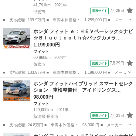
41,791km
2021年
7月29日
提携サイト
甲斐市
■ 支払総額: 139.9万円 ■ 車両本体価格： 1,259,000 円 ■ メーカ
ー名： ホンダ ■ 車種名： フィット ■ グレード名： ｅ：ＨＥ
山梨
甲斐市
フィット
ホンダ フィット ｅ：ＨＥＶベーシック☆ナビ
Ｖベーシック☆ホンダセンシング☆Ｂｌｕｅｔｏｏｔｈ☆ ホンダセ
☆Ｂｌｕｅｔｏｏｔｈ☆バックカメラ…
ンシング...
1,199,000円
フィット
60,960km
2024年
7月29日
提携サイト
笛吹市
■ 支払総額: 133.9万円 ■ 車両本体価格： 1,199,000 円 ■ メーカ
ー名： ホンダ ■ 車種名： フィット ■ グレード名： ｅ：ＨＥ
山梨
笛吹市
フィット
ホンダ フィットハイブリッド スマートセレク
Ｖベーシック☆ナビ☆Ｂｌｕｅｔｏｏｔｈ☆バックカメラ ☆ナビ☆
ション 車検整備付 アイドリングス…
Ｂｌｕｅ...
98,000円
フィット
129,000km
2011年
7月31日
提携サイト
新潟県 長岡市
■ 支払総額: 24.8万円 ■ 車両本体価格： 98,000 円 ■ メーカー
名： ホンダ ■ 車種名： フィットハイブリッド ■ グレード
新潟
長岡市
フィット