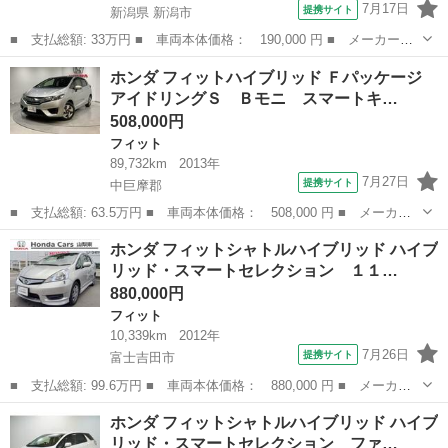
7月17日
提携サイト
新潟県 新潟市
■ 支払総額: 33万円 ■ 車両本体価格： 190,000 円 ■ メーカー
名： ホンダ ■ 車種名： フィット ■ グレード名： １３Ｇ・Ｆ
新潟
新潟市
フィット
ホンダ フィットハイブリッド Ｆパッケージ
パッケージ ■ 排気量： 1300cc ■ ドア枚数： 5D ■ ミッショ
アイドリングＳ Ｂモニ スマートキ…
ン：...
508,000円
フィット
89,732km
2013年
7月27日
提携サイト
中巨摩郡
■ 支払総額: 63.5万円 ■ 車両本体価格： 508,000 円 ■ メーカー
名： ホンダ ■ 車種名： フィットハイブリッド ■ グレード
山梨
中巨摩郡
フィット
ホンダ フィットシャトルハイブリッド ハイブ
名： Ｆパッケージ アイドリングＳ Ｂモニ スマートキープッシ
リッド・スマートセレクション １１…
ュスタート セキ...
880,000円
フィット
10,339km
2012年
7月26日
提携サイト
富士吉田市
■ 支払総額: 99.6万円 ■ 車両本体価格： 880,000 円 ■ メーカー
名： ホンダ ■ 車種名： フィットシャトルハイブリッド ■ グレ
山梨
富士吉田市
フィット
ホンダ フィットシャトルハイブリッド ハイブ
ード名： ハイブリッド・スマートセレクション １１０００Ｋｍ横
リッド・スマートセレクション ファ…
滑り防止ナビ...