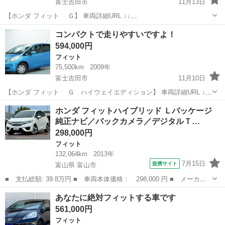
富士吉田市
11月13日
【ホンダ フィット Ｇ】 車両詳細URL ↓↓
https://www.otoron.jp/lists/detail?carno=041174 ☆★☆リピーター様限
山梨
富士吉田市
フィット
オトロン
コンパクトで走りやすいですよ！
定キャンペーン実施中☆★☆ ☆★☆詳細な...
594,000円
フィット
75,500km
2009年
富士吉田市
11月10日
【ホンダ フィット Ｇ ハイウェイエディション】 車両詳細URL ↓↓
https://www.otoron.jp/lists/detail?carno=039233 ☆ETC ☆バックカメラ
山梨
富士吉田市
フィット
オトロン
ホンダ フィットハイブリッド Ｌパッケージ
...
純正ナビ／バックカメラ／デジタルＴ…
298,000円
フィット
132,064km
2013年
7月15日
提携サイト
富山県 富山市
■ 支払総額: 39.8万円 ■ 車両本体価格： 298,000 円 ■ メーカー
名： ホンダ ■ 車種名： フィットハイブリッド ■ グレード
富山
富山市
フィット
あなたに絶対フィットする車です
名： Ｌパッケージ 純正ナビ／バックカメラ／デジタルＴＶ／クル
561,000円
ーズコントロール...
フィット