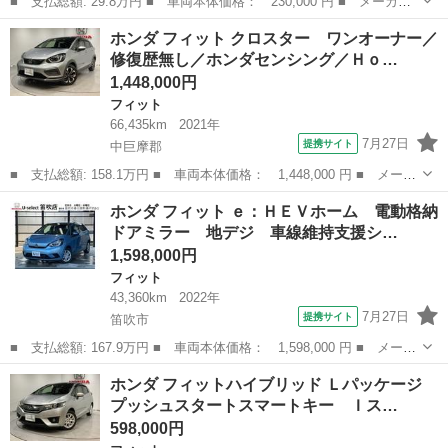
■ 支払総額: 29.8万円 ■ 車両本体価格： 230,000 円 ■ メーカー
名： ホンダ ■ 車種名： フィット ■ グレード名： Ｇ ワンオ
新潟
三条市
フィット
ホンダ フィット クロスター ワンオーナー／
ーナー／社外メモリナビ／バックカメラ／社外エアロ／ＬＥＤヘッド
修復歴無し／ホンダセンシング／Ｈｏ…
ライト／シガ...
1,448,000円
フィット
66,435km
2021年
7月27日
提携サイト
中巨摩郡
■ 支払総額: 158.1万円 ■ 車両本体価格： 1,448,000 円 ■ メーカ
ー名： ホンダ ■ 車種名： フィット ■ グレード名： クロスタ
山梨
中巨摩郡
フィット
ホンダ フィット ｅ：ＨＥＶホーム 電動格納
ー ワンオーナー／修復歴無し／ホンダセンシング／ＨｏｎｄａＣＯ
ドアミラー 地デジ 車線維持支援シ…
ＮＮＥＣ...
1,598,000円
フィット
43,360km
2022年
7月27日
提携サイト
笛吹市
■ 支払総額: 167.9万円 ■ 車両本体価格： 1,598,000 円 ■ メーカ
ー名： ホンダ ■ 車種名： フィット ■ グレード名： ｅ：ＨＥ
山梨
笛吹市
フィット
ホンダ フィットハイブリッド Ｌパッケージ
Ｖホーム 電動格納ドアミラー 地デジ 車線維持支援システム パ
プッシュスタートスマートキー Ｉス…
ーキング...
598,000円