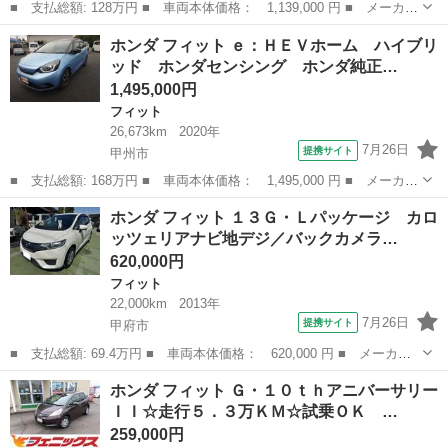
■ 支払総額: 128万円 ■ 車両本体価格： 1,139,000 円 ■ メーカー
名： ホンダ ■ 車種名： フィット ■ グレード名： ｅ：ＨＥＶ
山梨
甲州市
フィット
ホンダ フィット ｅ：ＨＥＶホーム ハイブリ
ホーム ハイブリッド ホンダセンシング ケンウッドナビ バック
ッド ホンダセンシング ホンダ純正…
モニター ...
1,495,000円
フィット
26,673km
2020年
7月26日
提携サイト
甲州市
■ 支払総額: 168万円 ■ 車両本体価格： 1,495,000 円 ■ メーカー
名： ホンダ ■ 車種名： フィット ■ グレード名： ｅ：ＨＥＶ
山梨
甲州市
フィット
ホンダ フィット １３Ｇ・Ｌパッケージ カロ
ホーム ハイブリッド ホンダセンシング ホンダ純正９インチナ
ッツェリアナビ地デジ／バックカメラ…
ビ ＥＴＣ ...
620,000円
フィット
22,000km
2013年
7月26日
提携サイト
甲府市
■ 支払総額: 69.4万円 ■ 車両本体価格： 620,000 円 ■ メーカー
名： ホンダ ■ 車種名： フィット ■ グレード名： １３Ｇ・Ｌ
山梨
甲府市
フィット
ホンダ フィット Ｇ・１０ｔｈアニバーサリー
パッケージ カロッツェリアナビ地デジ／バックカメラ／ＥＴＣ／ド
ＩＩ☆走行５．３万ＫＭ☆試乗ＯＫ …
ライブレコー...
259,000円