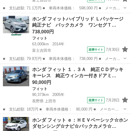
富士吉田市
■ 支払総額: 71.1万円 ■ 車両本体価格： 598,000 円 ■ メーカー
名： ホンダ ■ 車種名： フィットハイブリッド ■ グレード
山梨
富士吉田市
フィット
ホンダ フィットハイブリッド Ｌパッケージ
名： ナビプレミアムセレクション Ｓヒーター 助手席エアバッ
純正ナビ バックカメラ ワンセグＴ…
ク パワーステアリ...
738,000円
フィット
63,000km
2014年
7月30日
提携サイト
富士吉田市
■ 支払総額: 79.9万円 ■ 車両本体価格： 738,000 円 ■ メーカー
名： ホンダ ■ 車種名： フィットハイブリッド ■ グレード
山梨
富士吉田市
フィット
ホンダ フィット １．３Ａ 純正ＣＤデッキ
名： Ｌパッケージ 純正ナビ バックカメラ ワンセグＴＶ ＥＴ
キーレス 純正ウィンカー付きドアミ…
Ｃ Ｂｌｕｅｔｏ...
90,000円
フィット
90,373km
2005年
7月28日
提携サイト
長野県 上田市
■ 支払総額: 18万円 ■ 車両本体価格： 90,000 円 ■ メーカー
名： ホンダ ■ 車種名： フィット ■ グレード名： １．３Ａ
長野
上田市
フィット
ホンダ フィット ｅ：ＨＥＶベーシック☆ホン
純正ＣＤデッキ キーレス 純正ウィンカー付きドアミラー 車検令
ダセンシング☆ナビ☆バックカメラ☆…
和１０年７月 走行...