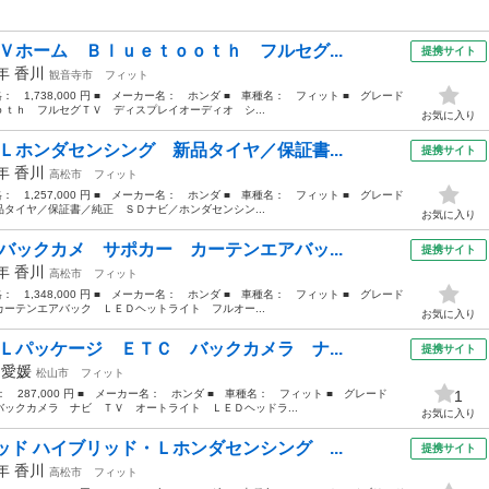
Ｖホーム Ｂｌｕｅｔｏｏｔｈ フルセグ...
提携サイト
3年
香川
観音寺市
フィット
格： 1,738,000 円 ■ メーカー名： ホンダ ■ 車種名： フィット ■ グレード
ｔｈ フルセグＴＶ ディスプレイオーディオ シ...
お気に入り
Ｌホンダセンシング 新品タイヤ／保証書...
提携サイト
0年
香川
高松市
フィット
格： 1,257,000 円 ■ メーカー名： ホンダ ■ 車種名： フィット ■ グレード
タイヤ／保証書／純正 ＳＤナビ／ホンダセンシン...
お気に入り
バックカメ サポカー カーテンエアバッ...
提携サイト
0年
香川
高松市
フィット
格： 1,348,000 円 ■ メーカー名： ホンダ ■ 車種名： フィット ■ グレード
ーテンエアバック ＬＥＤヘットライト フルオー...
お気に入り
Ｌパッケージ ＥＴＣ バックカメラ ナ...
提携サイト
年
愛媛
松山市
フィット
格： 287,000 円 ■ メーカー名： ホンダ ■ 車種名： フィット ■ グレード
1
ックカメラ ナビ ＴＶ オートライト ＬＥＤヘッドラ...
お気に入り
ド ハイブリッド・Ｌホンダセンシング ...
提携サイト
9年
香川
高松市
フィット