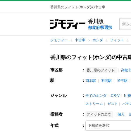
香川県のフィット(ホンダ)の中古車
香川版
都道府県選択
ジモティー
中古車
ホンダ
フィット
香川県のフィット(ホンダ)の中古
市区郡
：
香川県のフィット
高松
駅
：
岡本駅
羽間駅
琴平駅
ジャンル
：
全てのホンダ
CR-V
N-B
ストリーム
ゼスト
バモ
投稿者
：
フィットの全て
個人
年式
：