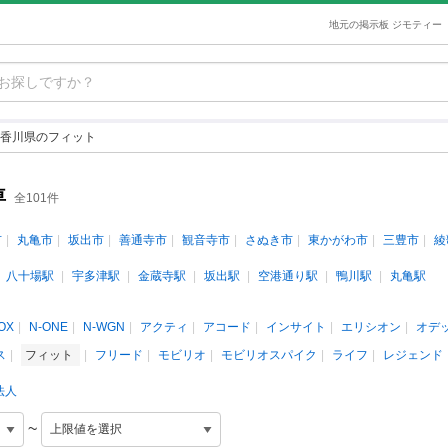
地元の掲示板 ジモティー
香川県のフィット
車
全101件
市
丸亀市
坂出市
善通寺市
観音寺市
さぬき市
東かがわ市
三豊市
綾
八十場駅
宇多津駅
金蔵寺駅
坂出駅
空港通り駅
鴨川駅
丸亀駅
OX
N-ONE
N-WGN
アクティ
アコード
インサイト
エリシオン
オデ
ス
フィット
フリード
モビリオ
モビリオスパイク
ライフ
レジェンド
法人
~