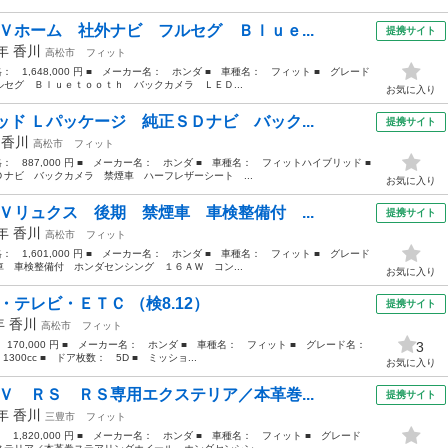
Ｖホーム 社外ナビ フルセグ Ｂｌｕｅ...
提携サイト
3年
香川
高松市
フィット
格： 1,648,000 円 ■ メーカー名： ホンダ ■ 車種名： フィット ■ グレード
セグ Ｂｌｕｅｔｏｏｔｈ バックカメラ ＬＥＤ...
お気に入り
ド Ｌパッケージ 純正ＳＤナビ バック...
提携サイト
年
香川
高松市
フィット
価格： 887,000 円 ■ メーカー名： ホンダ ■ 車種名： フィットハイブリッド ■
ビ バックカメラ 禁煙車 ハーフレザーシート ...
お気に入り
Ｖリュクス 後期 禁煙車 車検整備付 ...
提携サイト
3年
香川
高松市
フィット
格： 1,601,000 円 ■ メーカー名： ホンダ ■ 車種名： フィット ■ グレード
 車検整備付 ホンダセンシング １６ＡＷ コン...
お気に入り
・テレビ・ＥＴＣ （検8.12）
提携サイト
8年
香川
高松市
フィット
： 170,000 円 ■ メーカー名： ホンダ ■ 車種名： フィット ■ グレード名：
3
00cc ■ ドア枚数： 5D ■ ミッショ...
お気に入り
Ｖ ＲＳ ＲＳ専用エクステリア／本革巻...
提携サイト
3年
香川
三豊市
フィット
： 1,820,000 円 ■ メーカー名： ホンダ ■ 車種名： フィット ■ グレード