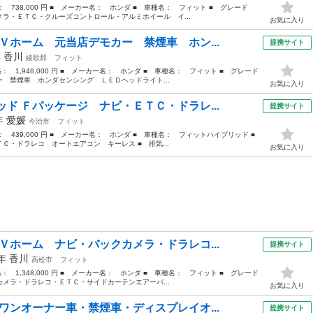
格： 738,000 円 ■ メーカー名： ホンダ ■ 車種名： フィット ■ グレード
ラ・ＥＴＣ・クルーズコントロール・アルミホイール イ...
お気に入り
Ｖホーム 元当店デモカー 禁煙車 ホン...
提携サイト
年
香川
綾歌郡
フィット
格： 1,948,000 円 ■ メーカー名： ホンダ ■ 車種名： フィット ■ グレード
 禁煙車 ホンダセンシング ＬＥＤヘッドライト...
お気に入り
ド Ｆパッケージ ナビ・ＥＴＣ・ドラレ...
提携サイト
4年
愛媛
今治市
フィット
格： 439,000 円 ■ メーカー名： ホンダ ■ 車種名： フィットハイブリッド ■
Ｃ・ドラレコ オートエアコン キーレス ■ 排気...
お気に入り
Ｖホーム ナビ・バックカメラ・ドラレコ...
提携サイト
0年
香川
高松市
フィット
格： 1,348,000 円 ■ メーカー名： ホンダ ■ 車種名： フィット ■ グレード
メラ・ドラレコ・ＥＴＣ・サイドカーテンエアーバ...
お気に入り
ワンオーナー車・禁煙車・ディスプレイオ...
提携サイト