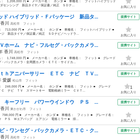
価格： 1,206,000 円 ■ メーカー名： ホンダ ■ 車種名： フィットハイブリッド
ダセンシング 新品タイヤ／保証書／純正 ＳＤナ...
お気に入り
ド ハイブリッド・Ｆパッケージ 新品タ...
提携サイト
年
香川
高松市
フィット
格： 713,000 円 ■ メーカー名： ホンダ ■ 車種名： フィットハイブリッド ■
ジ 新品タイヤ／保証書／純正 ＳＤナビ／ヘッドラ...
お気に入り
Ｖホーム ナビ・フルセグ・バックカメラ...
提携サイト
4年
香川
高松市
フィット
格： 1,748,000 円 ■ メーカー名： ホンダ ■ 車種名： フィット ■ グレード
・バックカメラ・全周囲カメラ・ＥＴＣ・サイドカ...
お気に入り
ｔｈアニバーサリー ＥＴＣ ナビ ＴＶ...
提携サイト
年
愛媛
松山市
フィット
格： 246,000 円 ■ メーカー名： ホンダ ■ 車種名： フィット ■ グレード
1
Ｃ ナビ ＴＶ スマートキー 電動格納ミラー ＣＶＴ...
お気に入り
 キーフリー パワーウインドウ ＰＳ ...
提携サイト
年
香川
東かがわ市
フィット
： 798,000 円 ■ メーカー名： ホンダ ■ 車種名： フィット ■ グレード名：
 ＰＳ Ｗエアバッグ エアコン 電格ミラー ■ 排...
お気に入り
ビ・ワンセグ・バックカメラ・ＥＴＣ・ク...
提携サイト
年
香川
高松市
フィット