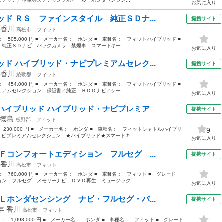
テリア／本革巻ステアリングホイール ホンダセンシン...
お気に入り
ド ＲＳ ファインスタイル 純正ＳＤナ...
提携サイト
年
香川
高松市
フィット
格： 505,000 円 ■ メーカー名： ホンダ ■ 車種名： フィットハイブリッド ■
純正ＳＤナビ バックカメラ 禁煙車 スマートキー...
お気に入り
ド ハイブリッド・ナビプレミアムセレク...
提携サイト
年
香川
綾歌郡
フィット
格： 454,000 円 ■ メーカー名： ホンダ ■ 車種名： フィットハイブリッド ■
アムセレクション 保証書／純正 ＨＤＤナビ／シー...
お気に入り
イブリッド ハイブリッド・ナビプレミア...
提携サイト
徳島
板野郡
フィット
： 230,000 円 ■ メーカー名： ホンダ ■ 車種名： フィットシャトルハイブリ
9
ナビプレミアムセレクション ★ハイブリッド★スマートキ...
お気に入り
Ｆコンフォートエディション フルセグ ...
提携サイト
年
香川
高松市
フィット
格： 760,000 円 ■ メーカー名： ホンダ ■ 車種名： フィット ■ グレード
ン フルセグ メモリーナビ ＤＶＤ再生 ミュージック...
お気に入り
Ｌホンダセンシング ナビ・フルセグ・バ...
提携サイト
8年
香川
高松市
フィット
格： 1,098,000 円 ■ メーカー名： ホンダ ■ 車種名： フィット ■ グレード