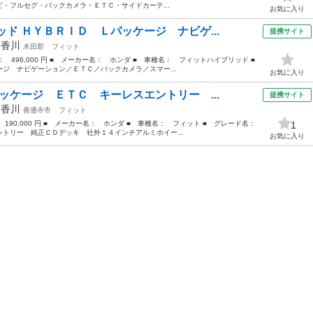
・フルセグ・バックカメラ・ＥＴＣ・サイドカーテ...
お気に入り
ド ＨＹＢＲＩＤ Ｌパッケージ ナビゲ...
提携サイト
年
香川
木田郡
フィット
格： 496,000 円 ■ メーカー名： ホンダ ■ 車種名： フィットハイブリッド ■
ジ ナビゲーション／ＥＴＣ／バックカメラ／スマー...
お気に入り
ッケージ ＥＴＣ キーレスエントリー ...
提携サイト
年
香川
善通寺市
フィット
： 190,000 円 ■ メーカー名： ホンダ ■ 車種名： フィット ■ グレード名：
1
トリー 純正ＣＤデッキ 社外１４インチアルミホイー...
お気に入り