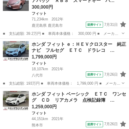
アバック ＡＢＳ スマートキー バ…
フレザー／ドライ...
300,000円
フィット
71,234km
2012年
7月31日
提携サイト
鹿児島県 鹿児島市
■ 支払総額: 39.2万円 ■ 車両本体価格： 300,000 円 ■ メーカー
名： ホンダ ■ 車種名： フィット ■ グレード名： シーズ Ｅ
鹿児島
鹿児島市
フィット
ホンダ フィット ｅ：ＨＥＶクロスター 純正
ＣＯＮ ダブルエアバック ＡＢＳ スマートキー バックカメラ
ナビ フルセグ ＥＴＣ ドラレコ …
キーレスエン...
1,799,000円
フィット
18,107km
2021年
7月26日
提携サイト
八代市
■ 支払総額: 193万円 ■ 車両本体価格： 1,799,000 円 ■ メーカー
名： ホンダ ■ 車種名： フィット ■ グレード名： ｅ：ＨＥＶ
熊本
八代市
フィット
ホンダ フィット ベーシック ＥＴＣ ワンセ
クロスター 純正ナビ フルセグ ＥＴＣ ドラレコ 前後障害物セ
グ ＣＤ リアカメラ 点検記録簿 …
ンサー ス...
1,259,000円
フィット
44,151km
2021年
7月26日
提携サイト
熊本市