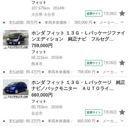
フィット
107,675km
2014年
7月28日
提携サイト
大分県 大分市
■ 支払総額: 39万円 ■ 車両本体価格： 360,000 円 ■ メーカー
名： ホンダ ■ 車種名： フィットハイブリッド ■ グレード
大分
大分市
フィット
ホンダ フィット １３Ｇ・Ｌパッケージファイ
名： Ｆパッケージ フルフラットシート イモビライザー Ｓキ
ンエディション 純正ナビ フルセグ…
ー アイドリングストッ...
759,000円
フィット
66,221km
2016年
7月26日
提携サイト
熊本市
■ 支払総額: 85.4万円 ■ 車両本体価格： 759,000 円 ■ メーカー
名： ホンダ ■ 車種名： フィット ■ グレード名： １３Ｇ・Ｌ
熊本
熊本市
フィット
ホンダ フィット １３Ｇ・Ｌパッケージ 純正
パッケージファインエディション 純正ナビ フルセグ ＥＴＣ あ
ナビ／バックモニター ＡＵＴＯライ…
んしんパッケ...
660,000円
フィット
80,783km
2016年
7月26日
提携サイト
合志市
■ 支払総額: 80.3万円 ■ 車両本体価格： 660,000 円 ■ メーカー
名： ホンダ ■ 車種名： フィット ■ グレード名： １３Ｇ・Ｌ