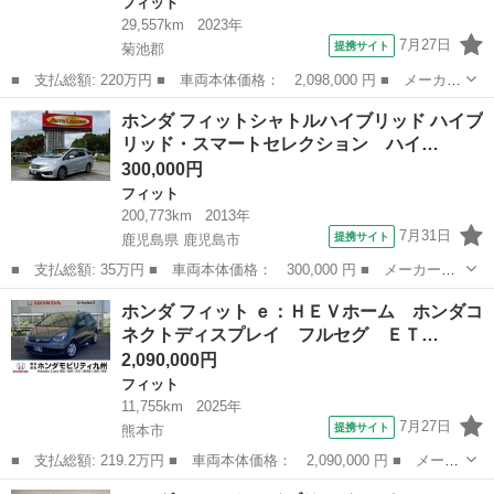
フィット
29,557km
2023年
7月27日
提携サイト
菊池郡
■ 支払総額: 220万円 ■ 車両本体価格： 2,098,000 円 ■ メーカー
名： ホンダ ■ 車種名： フィット ■ グレード名： ｅ：ＨＥＶ
熊本
菊池郡
フィット
ホンダ フィットシャトルハイブリッド ハイブ
ＲＳ ＨｏｎｄａＣＯＮＮＥＣＴディスプレイ Ｂｌｕｅｔｏｏｔｈ
リッド・スマートセレクション ハイ…
接続可 バ...
300,000円
フィット
200,773km
2013年
7月31日
提携サイト
鹿児島県 鹿児島市
■ 支払総額: 35万円 ■ 車両本体価格： 300,000 円 ■ メーカー
名： ホンダ ■ 車種名： フィットシャトルハイブリッド ■ グレ
鹿児島
鹿児島市
フィット
ホンダ フィット ｅ：ＨＥＶホーム ホンダコ
ード名： ハイブリッド・スマートセレクション ハイブリッド Ｅ
ネクトディスプレイ フルセグ ＥＴ…
ＴＣ バックカメ...
2,090,000円
フィット
11,755km
2025年
7月27日
提携サイト
熊本市
■ 支払総額: 219.2万円 ■ 車両本体価格： 2,090,000 円 ■ メーカ
ー名： ホンダ ■ 車種名： フィット ■ グレード名： ｅ：ＨＥ
熊本
熊本市
フィット