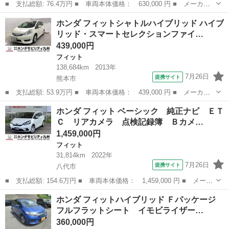
■ 支払総額: 76.4万円 ■ 車両本体価格： 630,000 円 ■ メーカー
名： ホンダ ■ 車種名： フィットハイブリッド ■ グレード
熊本
熊本市
フィット
ホンダ フィットシャトルハイブリッド ハイブ
名： Ｆパッケージ ＣＤ・ＵＳＢコンポ ＥＴＣ ＡＵＴＯエアコ
リッド・スマートセレクションファイ…
ン Ｄレコ 助手...
439,000円
フィット
138,684km
2013年
7月26日
提携サイト
熊本市
■ 支払総額: 53.9万円 ■ 車両本体価格： 439,000 円 ■ メーカー
名： ホンダ ■ 車種名： フィットシャトルハイブリッド ■ グレ
熊本
熊本市
フィット
ホンダ フィット ベーシック 純正ナビ ＥＴ
ード名： ハイブリッド・スマートセレクションファインライン 純
Ｃ リアカメラ 点検記録簿 Ｂカメ…
正ＨＤＤナビ...
1,459,000円
フィット
31,814km
2022年
7月26日
提携サイト
八代市
■ 支払総額: 154.6万円 ■ 車両本体価格： 1,459,000 円 ■ メーカ
ー名： ホンダ ■ 車種名： フィット ■ グレード名： ベーシッ
熊本
八代市
フィット
ホンダ フィットハイブリッド Ｆパッケージ
ク 純正ナビ ＥＴＣ リアカメラ 点検記録簿 Ｂカメラ 盗難防
フルフラットシート イモビライザー…
止システ...
360,000円