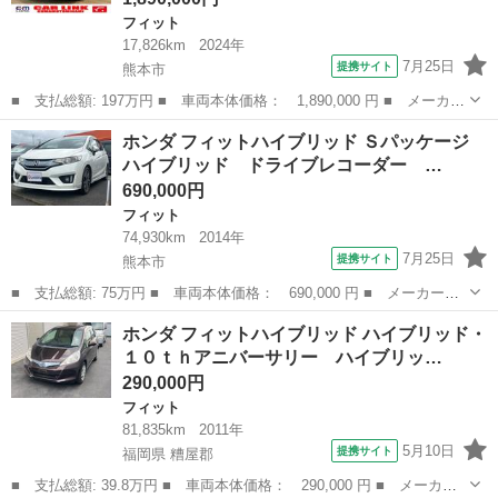
フィット
17,826km
2024年
7月25日
提携サイト
熊本市
■ 支払総額: 197万円 ■ 車両本体価格： 1,890,000 円 ■ メーカー
名： ホンダ ■ 車種名： フィット ■ グレード名： ホーム ド
熊本
熊本市
フィット
ホンダ フィットハイブリッド Ｓパッケージ
ライブレコーダー ＥＴＣ バックカメラ ナビ ＴＶ ＤＶＤ ク
ハイブリッド ドライブレコーダー …
リアランス...
690,000円
フィット
74,930km
2014年
7月25日
提携サイト
熊本市
■ 支払総額: 75万円 ■ 車両本体価格： 690,000 円 ■ メーカー
名： ホンダ ■ 車種名： フィットハイブリッド ■ グレード
熊本
熊本市
フィット
ホンダ フィットハイブリッド ハイブリッド・
名： Ｓパッケージ ハイブリッド ドライブレコーダー ＥＴＣ
１０ｔｈアニバーサリー ハイブリッ…
バックカメラ オート...
290,000円
フィット
81,835km
2011年
5月10日
提携サイト
福岡県 糟屋郡
■ 支払総額: 39.8万円 ■ 車両本体価格： 290,000 円 ■ メーカー