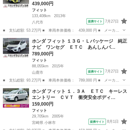
439,000円
フィット
133,408km
2013年
7月27日
提携サイト
八代市
■ 支払総額: 53.2万円 ■ 車両本体価格： 439,000 円 ■ メーカー
名： ホンダ ■ 車種名： フィット ■ グレード名： １３Ｇ・Ｆ
熊本
八代市
フィット
ホンダ フィット １３Ｇ・Ｌパッケージ 純正
パッケージ 純正ナビ ＥＴＣ バックカメラ マニュアルエアコ
ナビ ワンセグ ＥＴＣ あんしんパ…
ン 記録簿付 ...
789,000円
フィット
88,055km
2015年
7月27日
提携サイト
山鹿市
■ 支払総額: 93.2万円 ■ 車両本体価格： 789,000 円 ■ メーカー
名： ホンダ ■ 車種名： フィット ■ グレード名： １３Ｇ・Ｌ
熊本
山鹿市
フィット
ホンダ フィット １．３Ａ ＥＴＣ キーレス
パッケージ 純正ナビ ワンセグ ＥＴＣ あんしんパッケージ ス
エントリー ＣＶＴ 衝突安全ボディ…
マートキープ...
159,000円
フィット
29,705km
2005年
8月1日
提携サイト
宮崎県 小林市