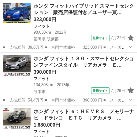
ー名： ホンダ ■ 車種名： フィット ■ グレード名： ｅ：ＨＥ
熊本
八代市
フィット
ホンダ フィットハイブリッド スマートセレク
Ｖベーシック 社外ナビ ワンセグ ＥＴＣ レーダークルコン 横
ション 販売店保証付き／ユーザー買…
滑防止 ...
323,000円
フィット
98,030km
2012年
7月27日
提携サイト
福岡県 筑紫郡
■ 支払総額: 39.8万円 ■ 車両本体価格： 323,000 円 ■ メーカー
名： ホンダ ■ 車種名： フィットハイブリッド ■ グレード
福岡
筑紫郡
フィット
ホンダ フィット １３Ｇ・スマートセレクショ
名： スマートセレクション 販売店保証付き／ユーザー買取車／純
ンファインスタイル リアカメラ Ｅ…
正ナビ・ＴＶ／バ...
390,000円
フィット
104,808km
2013年
7月26日
提携サイト
熊本市
■ 支払総額: 54.4万円 ■ 車両本体価格： 390,000 円 ■ メーカー
名： ホンダ ■ 車種名： フィット ■ グレード名： １３Ｇ・ス
熊本
熊本市
フィット
ホンダ フィット ｅ：ＨＥＶＲＳ メモリーナ
マートセレクションファインスタイル リアカメラ ＥＴＣ スマー
ビ ドラレコ ＥＴＣ リアカメラ …
トキー ＨＩ...
1,680,000円
フィット