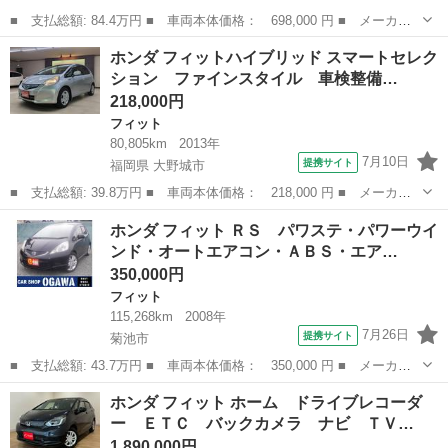
■ 支払総額: 84.4万円 ■ 車両本体価格： 698,000 円 ■ メーカー
名： ホンダ ■ 車種名： フィットハイブリッド ■ グレード
熊本
熊本市
フィット
ホンダ フィットハイブリッド スマートセレク
名： Ｌパッケージ ドライブレコーダー ＥＴＣ ナビ リアカメ
ション ファインスタイル 車検整備…
ラ ＬＥＤヘッド...
218,000円
フィット
80,805km
2013年
7月10日
提携サイト
福岡県 大野城市
■ 支払総額: 39.8万円 ■ 車両本体価格： 218,000 円 ■ メーカー
名： ホンダ ■ 車種名： フィットハイブリッド ■ グレード
福岡
大野城市
フィット
ホンダ フィット ＲＳ パワステ・パワーウイ
名： スマートセレクション ファインスタイル 車検整備付 禁
ンド・オートエアコン・ＡＢＳ・エア…
煙 ナビ クルコン...
350,000円
フィット
115,268km
2008年
7月26日
提携サイト
菊池市
■ 支払総額: 43.7万円 ■ 車両本体価格： 350,000 円 ■ メーカー
名： ホンダ ■ 車種名： フィット ■ グレード名： ＲＳ パワ
熊本
菊池市
フィット
ホンダ フィット ホーム ドライブレコーダ
ステ・パワーウインド・オートエアコン・ＡＢＳ・エアバック・純正
ー ＥＴＣ バックカメラ ナビ ＴＶ…
１６インチア...
1,890,000円