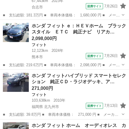
67,443km
2023年
7月26日
提携サイト
合志市
■ 支払総額: 181.3万円 ■ 車両本体価格： 1,680,000 円 ■ メーカ
ー名： ホンダ ■ 車種名： フィット ■ グレード名： ｅ：ＨＥ
熊本
合志市
フィット
ホンダ フィット ｅ：ＨＥＶホーム ブラック
ＶＲＳ メモリーナビ ドラレコ ＥＴＣ リアカメラ オートクル
スタイル ＥＴＣ 純正ナビ リアカ…
ーズ ナ...
2,098,000円
フィット
12,123km
2024年
7月26日
提携サイト
熊本市
■ 支払総額: 219.6万円 ■ 車両本体価格： 2,098,000 円 ■ メーカ
ー名： ホンダ ■ 車種名： フィット ■ グレード名： ｅ：ＨＥ
熊本
熊本市
フィット
ホンダ フィットハイブリッド スマートセレク
Ｖホーム ブラックスタイル ＥＴＣ 純正ナビ リアカメラ スマ
ション 純正ＣＤ・ラジオデッキ、ア…
ートキー...
271,000円
フィット
103,638km
2010年
7月13日
提携サイト
福岡県 北九州市
■ 支払総額: 39.8万円 ■ 車両本体価格： 271,000 円 ■ メーカー
名： ホンダ ■ 車種名： フィットハイブリッド ■ グレード
福岡
北九州市
フィット
ホンダ フィット ホーム オーディオレス カ
名： スマートセレクション 純正ＣＤ・ラジオデッキ、アイドリン