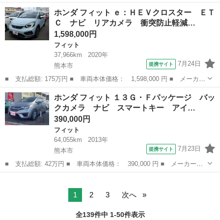
名： ホンダ ■ 車種名： フィットハイブリッド ■ グレード
福岡
糟屋郡
フィット
ホンダ フィット ｅ：ＨＥＶクロスター ＥＴ
名： ハイブリッド・１０ｔｈアニバーサリー ハイブリッド ＥＴ
Ｃ ナビ リアカメラ 衝突防止軽減…
Ｃ ナビ ＴＶ ...
1,598,000円
フィット
37,966km
2020年
7月24日
提携サイト
熊本市
■ 支払総額: 175万円 ■ 車両本体価格： 1,598,000 円 ■ メーカー
名： ホンダ ■ 車種名： フィット ■ グレード名： ｅ：ＨＥＶ
熊本
熊本市
フィット
ホンダ フィット １３Ｇ・Ｆパッケージ バッ
クロスター ＥＴＣ ナビ リアカメラ 衝突防止軽減ブレーキ Ｅ
クカメラ ナビ スマートキー アイ…
ＴＣ スマ...
390,000円
フィット
64,055km
2013年
7月23日
提携サイト
熊本市
■ 支払総額: 42万円 ■ 車両本体価格： 390,000 円 ■ メーカー
名： ホンダ ■ 車種名： フィット ■ グレード名： １３Ｇ・Ｆ
熊本
熊本市
フィット
パッケージ バックカメラ ナビ スマートキー アイドリングスト
ップ 電動格納ミ...
1
2
3
次へ
全139件中 1-50件表示