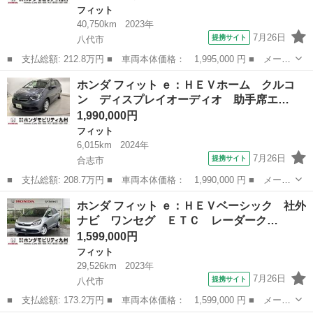
フィット
40,750km
2023年
7月26日
提携サイト
八代市
■ 支払総額: 212.8万円 ■ 車両本体価格： 1,995,000 円 ■ メーカ
ー名： ホンダ ■ 車種名： フィット ■ グレード名： ｅ：ＨＥ
熊本
八代市
フィット
ホンダ フィット ｅ：ＨＥＶホーム クルコ
ＶＲＳ ホンダコネクトディスプレイ ＥＴＣ２．０ 前後ドラレ
ン ディスプレイオーディオ 助手席エ…
コ 地デジ...
1,990,000円
フィット
6,015km
2024年
7月26日
提携サイト
合志市
■ 支払総額: 208.7万円 ■ 車両本体価格： 1,990,000 円 ■ メーカ
ー名： ホンダ ■ 車種名： フィット ■ グレード名： ｅ：ＨＥ
熊本
合志市
フィット
ホンダ フィット ｅ：ＨＥＶベーシック 社外
Ｖホーム クルコン ディスプレイオーディオ 助手席エアバック
ナビ ワンセグ ＥＴＣ レーダーク…
衝突軽減...
1,599,000円
フィット
29,526km
2023年
7月26日
提携サイト
八代市
■ 支払総額: 173.2万円 ■ 車両本体価格： 1,599,000 円 ■ メーカ