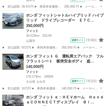
熊本市
■ 支払総額: 39.9万円 ■ 車両本体価格： 285,000 円 ■ メーカー
名： ホンダ ■ 車種名： フィット ■ グレード名： Ｇ ＥＴ
熊本
熊本市
フィット
ホンダ フィットシャトルハイブリッド ハイブ
Ｃ 電動格納ミラー ＣＶＴ 盗難防止システム 衝突安全ボディ
リッド ドライブレコーダー ＥＴＣ…
ＡＢＳ ＣＤ ...
350,000円
フィット
34,523km
2012年
7月30日
提携サイト
山鹿市
■ 支払総額: 50万円 ■ 車両本体価格： 350,000 円 ■ メーカー
名： ホンダ ■ 車種名： フィットシャトルハイブリッド ■ グレ
熊本
山鹿市
フィット
ホンダ フィット Ｇ 運転席エアバック フル
ード名： ハイブリッド ドライブレコーダー ＥＴＣ バックカメ
フラットシート 衝突安全ボディ 盗…
ラ ナビ ＴＶ ...
140,000円
フィット
170,273km
2008年
7月22日
提携サイト
大分県 大分市
■ 支払総額: 16万円 ■ 車両本体価格： 140,000 円 ■ メーカー
名： ホンダ ■ 車種名： フィット ■ グレード名： Ｇ 運転席
大分
大分市
フィット
ホンダ フィット ｅ：ＨＥＶホーム Ｈｏｎｄ
エアバック フルフラットシート 衝突安全ボディ 盗難防止システ
ａＣＯＮＮＥＣＴディスプレイ Ｂｌ…
ム パワーウィン...