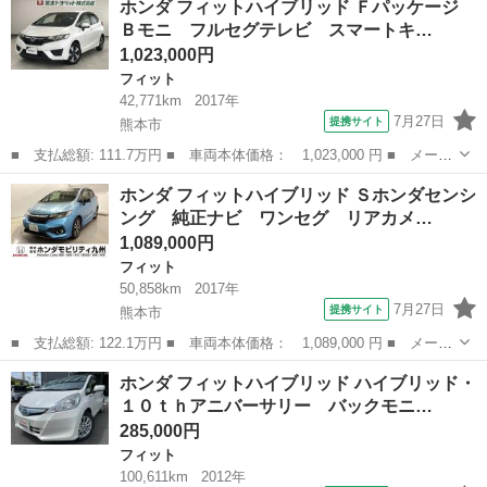
ホンダ フィットハイブリッド Ｆパッケージ
Ｖホーム ホンダコネクトディスプレイ フルセグ ＥＴＣ２．０
Ｂモニ フルセグテレビ スマートキ…
スマート...
1,023,000円
フィット
42,771km
2017年
7月27日
提携サイト
熊本市
■ 支払総額: 111.7万円 ■ 車両本体価格： 1,023,000 円 ■ メーカ
ー名： ホンダ ■ 車種名： フィットハイブリッド ■ グレード
熊本
熊本市
フィット
ホンダ フィットハイブリッド Ｓホンダセンシ
名： Ｆパッケージ Ｂモニ フルセグテレビ スマートキープッシ
ング 純正ナビ ワンセグ リアカメ…
ュスタート...
1,089,000円
フィット
50,858km
2017年
7月27日
提携サイト
熊本市
■ 支払総額: 122.1万円 ■ 車両本体価格： 1,089,000 円 ■ メーカ
ー名： ホンダ ■ 車種名： フィットハイブリッド ■ グレード
熊本
熊本市
フィット
ホンダ フィットハイブリッド ハイブリッド・
名： Ｓホンダセンシング 純正ナビ ワンセグ リアカメラ シー
１０ｔｈアニバーサリー バックモニ…
トヒーター...
285,000円
フィット
100,611km
2012年