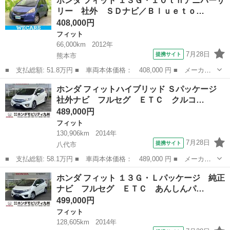
ホンダ フィット １３Ｇ・１０ｔｈアニバーサ
名： ハイブリッド・１０ｔｈアニバーサリー ＳＤナビ ワンセ
リー 社外 ＳＤナビ／Ｂｌｕｅｔｏ…
グ ＥＴＣ インナ...
408,000円
フィット
66,000km
2012年
7月28日
提携サイト
熊本市
■ 支払総額: 51.8万円 ■ 車両本体価格： 408,000 円 ■ メーカー
名： ホンダ ■ 車種名： フィット ■ グレード名： １３Ｇ・１
熊本
熊本市
フィット
ホンダ フィットハイブリッド Ｓパッケージ
０ｔｈアニバーサリー 社外 ＳＤナビ／Ｂｌｕｅｔｏｏｔｈ接続／
社外ナビ フルセグ ＥＴＣ クルコ…
ＥＴＣ／ＥＢ...
489,000円
フィット
130,906km
2014年
7月28日
提携サイト
八代市
■ 支払総額: 58.1万円 ■ 車両本体価格： 489,000 円 ■ メーカー
名： ホンダ ■ 車種名： フィットハイブリッド ■ グレード
熊本
八代市
フィット
ホンダ フィット １３Ｇ・Ｌパッケージ 純正
名： Ｓパッケージ 社外ナビ フルセグ ＥＴＣ クルコン 助手
ナビ フルセグ ＥＴＣ あんしんパ…
席エアバッグ 運...
499,000円
フィット
128,605km
2014年