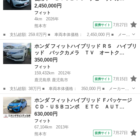
2,450,000円
フィット
4km
2026年
7月27日
提携サイト
熊本市
■ 支払総額: 259.8万円 ■ 車両本体価格： 2,450,000 円 ■ メーカ
ー名： ホンダ ■ 車種名： フィット ■ グレード名： ｅ：ＨＥ
熊本
熊本市
フィット
ホンダ フィットハイブリッド ＲＳ ハイブリ
Ｖホーム 登録済未使用車 ＥＴＣ２．０ ナビ リアカメラ スマ
ッド バックカメラ ＴＶ オートク…
ートキー...
350,000円
フィット
159,432km
2012年
7月15日
提携サイト
鹿児島県 鹿児島市
■ 支払総額: 38万円 ■ 車両本体価格： 350,000 円 ■ メーカー
名： ホンダ ■ 車種名： フィットハイブリッド ■ グレード
鹿児島
鹿児島市
フィット
ホンダ フィットハイブリッド Ｆパッケージ
名： ＲＳ ハイブリッド バックカメラ ＴＶ オートクルーズコ
ＣＤ・ＵＳＢコンポ ＥＴＣ ＡＵＴ…
ントロール ＨＩＤ ...
630,000円
フィット
67,104km
2013年
7月27日
提携サイト
熊本市