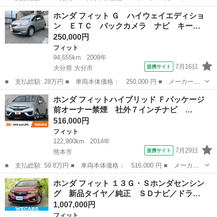
ー名： ホンダ ■ 車種名： フィット ■ グレード名： ｅＨＥＶ
熊本
熊本市
フィット
ホンダ フィット Ｇ ハイウェイエディショ
ホーム 新品タイヤ／保証書／社外 ＳＤナビ／衝突安全装置／車線
ン ＥＴＣ バックカメラ ナビ キー…
逸脱防止...
250,000円
フィット
94,655km
2009年
7月16日
提携サイト
大分県 大分市
■ 支払総額: 28万円 ■ 車両本体価格： 250,000 円 ■ メーカー
名： ホンダ ■ 車種名： フィット ■ グレード名： Ｇ ハイウ
大分
大分市
フィット
ホンダ フィットハイブリッド Ｆパッケージ
ェイエディション ＥＴＣ バックカメラ ナビ キーレスエントリ
前オーナー禁煙 社外７インチナビ …
ー 電動格納ミラ...
516,000円
フィット
122,900km
2014年
7月29日
提携サイト
熊本市
■ 支払総額: 59.8万円 ■ 車両本体価格： 516,000 円 ■ メーカー
名： ホンダ ■ 車種名： フィットハイブリッド ■ グレード
熊本
熊本市
フィット
ホンダ フィット １３Ｇ・Ｓホンダセンシン
名： Ｆパッケージ 前オーナー禁煙 社外７インチナビ 地デジ
グ 新品タイヤ／純正 ＳＤナビ／ドラ…
バックカメラ Ｅ...
1,007,000円
フィット