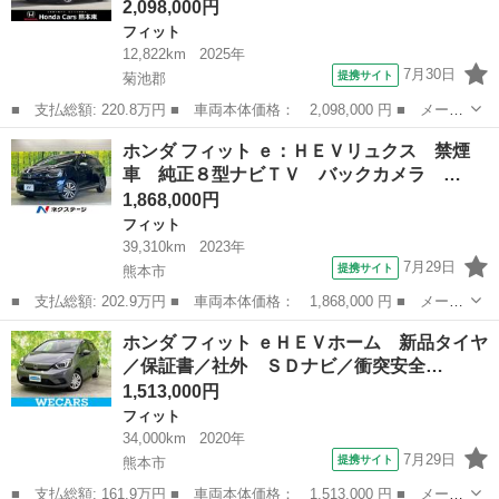
2,098,000円
フィット
12,822km
2025年
7月30日
提携サイト
菊池郡
■ 支払総額: 220.8万円 ■ 車両本体価格： 2,098,000 円 ■ メーカ
ー名： ホンダ ■ 車種名： フィット ■ グレード名： ｅ：ＨＥ
熊本
菊池郡
フィット
ホンダ フィット ｅ：ＨＥＶリュクス 禁煙
Ｖホーム ＨｏｎｄａＣＯＮＮＥＣＴディスプレイ Ｂｌｕｅｔｏｏ
車 純正８型ナビＴＶ バックカメラ …
ｔｈ接続...
1,868,000円
フィット
39,310km
2023年
7月29日
提携サイト
熊本市
■ 支払総額: 202.9万円 ■ 車両本体価格： 1,868,000 円 ■ メーカ
ー名： ホンダ ■ 車種名： フィット ■ グレード名： ｅ：ＨＥ
熊本
熊本市
フィット
ホンダ フィット ｅＨＥＶホーム 新品タイヤ
Ｖリュクス 禁煙車 純正８型ナビＴＶ バックカメラ ホンダセン
／保証書／社外 ＳＤナビ／衝突安全…
シング ...
1,513,000円
フィット
34,000km
2020年
7月29日
提携サイト
熊本市
■ 支払総額: 161.9万円 ■ 車両本体価格： 1,513,000 円 ■ メーカ