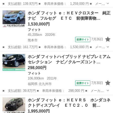
■ 支払総額: 139.9万円 ■ 車両本体価格： 1,259,000 円 ■ メーカ
ー名： ホンダ ■ 車種名： フィット ■ グレード名： ベーシッ
熊本
熊本市
フィット
ホンダ フィット ｅ：ＨＥＶクロスター 純正
ク ＥＴＣ ワンセグ ＣＤ リアカメラ 点検記録簿 Ｂカメラ
ナビ フルセグ ＥＴＣ 前後障害物…
盗難防止...
1,530,000円
フィット
45,205km
2020年
7月26日
提携サイト
熊本市
■ 支払総額: 161.7万円 ■ 車両本体価格： 1,530,000 円 ■ メーカ
ー名： ホンダ ■ 車種名： フィット ■ グレード名： ｅ：ＨＥ
熊本
熊本市
フィット
ホンダ フィットハイブリッド ナビプレミアム
Ｖクロスター 純正ナビ フルセグ ＥＴＣ 前後障害物センサー
セレクション ナビ／クルーズコント…
スマート...
298,000円
フィット
106,000km
2011年
7月30日
提携サイト
福岡県 北九州市
■ 支払総額: 39.8万円 ■ 車両本体価格： 298,000 円 ■ メーカー
名： ホンダ ■ 車種名： フィットハイブリッド ■ グレード
福岡
北九州市
フィット
ホンダ フィット ｅ：ＨＥＶＲＳ ホンダコネ
名： ナビプレミアムセレクション ナビ／クルーズコントロール／
クトディスプレイ ＥＴＣ２．０ 前…
ＥＴＣ／バックカ...
1,995,000円