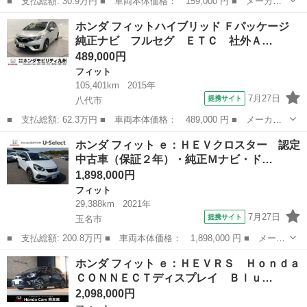
■ 支払総額: 30.9万円 ■ 車両本体価格： 159,000 円 ■ メーカー
名： ホンダ ■ 車種名： フィット ■ グレード名： １．３Ａ
宮崎
小林市
フィット
ホンダ フィットハイブリッド Ｆパッケージ
ＥＴＣ キーレスエントリー ＣＶＴ 衝突安全ボディ ＡＢＳ Ｃ
純正ナビ フルセグ ＥＴＣ 社外Ａ…
Ｄ エアコン...
489,000円
フィット
105,401km
2015年
7月27日
提携サイト
八代市
■ 支払総額: 62.3万円 ■ 車両本体価格： 489,000 円 ■ メーカー
名： ホンダ ■ 車種名： フィットハイブリッド ■ グレード
熊本
八代市
フィット
ホンダ フィット ｅ：ＨＥＶクロスター 認定
名： Ｆパッケージ 純正ナビ フルセグ ＥＴＣ 社外ＡＷ セキ
中古車（保証２年）・純正Ｍナビ・ド…
ュリティ ＬＥＤ...
1,898,000円
フィット
29,388km
2021年
7月27日
提携サイト
玉名市
■ 支払総額: 200.8万円 ■ 車両本体価格： 1,898,000 円 ■ メーカ
ー名： ホンダ ■ 車種名： フィット ■ グレード名： ｅ：ＨＥ
熊本
玉名市
フィット
ホンダ フィット ｅ：ＨＥＶＲＳ Ｈｏｎｄａ
Ｖクロスター 認定中古車（保証２年）・純正Ｍナビ・ドラレコ・Ｂ
ＣＯＮＮＥＣＴディスプレイ Ｂｌｕ…
カメラ・...
2,098,000円