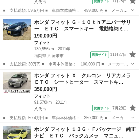
7月28日
提携サイト
八代市
■ 支払総額: 59.6万円 ■ 車両本体価格： 499,000 円 ■ メーカー
名： ホンダ ■ 車種名： フィット ■ グレード名： １３Ｇ・Ｌ
熊本
八代市
フィット
ホンダ フィット Ｇ・１０ｔｈアニバーサリ
パッケージ 純正ナビ フルセグ ＥＴＣ あんしんパッケージ 電
ー ＥＴＣ スマートキー 電動格納ミ…
動格納ドアミ...
190,000円
フィット
139,556km
2011年
11月27日
提携サイト
福岡県 久留米市
■ 支払総額: 30万円 ■ 車両本体価格： 190,000 円 ■ メーカー
名： ホンダ ■ 車種名： フィット ■ グレード名： Ｇ・１０ｔ
福岡
久留米市
フィット
ホンダ フィット Ｘ クルコン リアカメラ
ｈアニバーサリー ＥＴＣ スマートキー 電動格納ミラー ＣＶ
ＥＴＣ シートヒーター スマートキ…
Ｔ 盗難防止システ...
350,000円
フィット
91,578km
2011年
7月28日
提携サイト
八代市
■ 支払総額: 50.4万円 ■ 車両本体価格： 350,000 円 ■ メーカー
名： ホンダ ■ 車種名： フィット ■ グレード名： Ｘ クルコ
熊本
八代市
フィット
ホンダ フィット １３Ｇ・Ｆパッケージ 純正
ン リアカメラ ＥＴＣ シートヒーター スマートキーシステム
ナビ ＥＴＣ バックカメラ マニュ…
ＤＶＤ イモ...