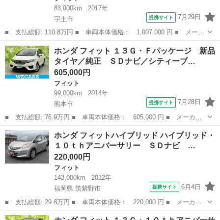
83,000km
2017年
7月29日
提携サイト
宇土市
■ 支払総額: 110.8万円 ■ 車両本体価格： 1,007,000 円 ■ メーカ
ー名： ホンダ ■ 車種名： フィット ■ グレード名： １３Ｇ・
熊本
宇土市
フィット
ホンダ フィット １３Ｇ・Ｆパッケージ 新品
Ｓホンダセンシング 新品タイヤ／純正 ＳＤナビ／ドライブレコー
タイヤ／純正 ＳＤナビ／シティーブ…
ダー 純...
605,000円
フィット
99,000km
2014年
7月28日
提携サイト
熊本市
■ 支払総額: 76.9万円 ■ 車両本体価格： 605,000 円 ■ メーカー
名： ホンダ ■ 車種名： フィット ■ グレード名： １３Ｇ・Ｆ
熊本
熊本市
フィット
ホンダ フィットハイブリッド ハイブリッド・
パッケージ 新品タイヤ／純正 ＳＤナビ／シティーブレーキアクテ
１０ｔｈアニバーサリー ＳＤナビ …
ィブシステム...
220,000円
フィット
143,000km
2012年
6月4日
提携サイト
福岡県 筑紫野市
■ 支払総額: 29.8万円 ■ 車両本体価格： 220,000 円 ■ メーカー
名： ホンダ ■ 車種名： フィットハイブリッド ■ グレード
福岡
筑紫野市
フィット