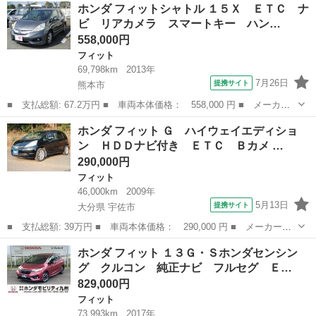
熊本
合志市
フィット
ホンダ フィットシャトル １５Ｘ ＥＴＣ ナ
パッケージ 純正ナビ／バックモニター ＡＵＴＯライト イモビラ
ビ リアカメラ スマートキー ハン…
イザー リヤ...
558,000円
フィット
69,798km
2013年
7月26日
提携サイト
熊本市
■ 支払総額: 67.2万円 ■ 車両本体価格： 558,000 円 ■ メーカー
名： ホンダ ■ 車種名： フィットシャトル ■ グレード名： １
熊本
熊本市
フィット
ホンダ フィット Ｇ ハイウェイエディショ
５Ｘ ＥＴＣ ナビ リアカメラ スマートキー ハンドルシフト
ン ＨＤＤナビ付き ＥＴＣ Ｂカメ …
クルーズコン...
290,000円
フィット
46,000km
2009年
5月13日
提携サイト
大分県 宇佐市
■ 支払総額: 39万円 ■ 車両本体価格： 290,000 円 ■ メーカー
名： ホンダ ■ 車種名： フィット ■ グレード名： Ｇ ハイウ
大分
宇佐市
フィット
ホンダ フィット １３Ｇ・Ｓホンダセンシン
ェイエディション ＨＤＤナビ付き ＥＴＣ Ｂカメ ■ 排気量：
グ クルコン 純正ナビ フルセグ Ｅ…
1300cc ...
829,000円
フィット
73,993km
2017年