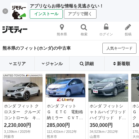
アプリならお得な情報を見逃さない！
インストール
アプリで開く
熊本県
検索
ログイン
投稿
熊本県のフィット(ホンダ)の中古車
人気キーワード
エリア
ジャンル
詳細
新着順
ホンダ フィット ク
ホンダ フィット
ホンダ フィットシ
ホ
ロスター クルーズ
Ｇ ＥＴＣ 電動格
ャトルハイブリッド
Ｇ
コントロール キー
納ミラー ＣＶＴ
ハイブリッド ドラ
ク
レス 前後誤発進抑
盗難防止システム
イブレコーダー Ｅ
ー
2,230,000円
285,000円
350,000円
14
制 アルミ ドラレ
衝突安全ボディ Ａ
ＴＣ バックカメ
ィ
3,139km / 2025年
112,431km / 2012年
34,523km / 2012年
170
コ 盗難防止システ
ＢＳ ＣＤ ミュー
ラ ナビ ＴＶ オ
ム
阿蘇市
熊本市
山鹿市
大分