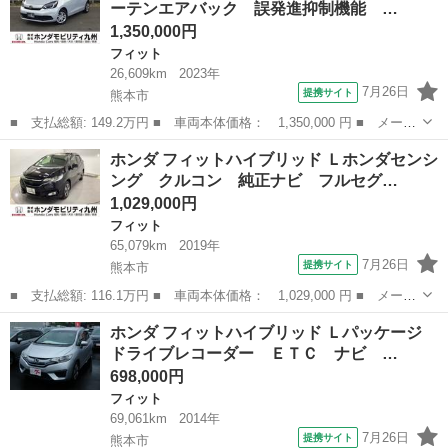
ーテンエアバック 誤発進抑制機能 …
グストップ、クル...
1,350,000円
フィット
26,609km
2023年
7月26日
提携サイト
熊本市
■ 支払総額: 149.2万円 ■ 車両本体価格： 1,350,000 円 ■ メーカ
ー名： ホンダ ■ 車種名： フィット ■ グレード名： ホーム
熊本
熊本市
フィット
ホンダ フィットハイブリッド Ｌホンダセンシ
オーディオレス カーテンエアバック 誤発進抑制機能 前後障害物
ング クルコン 純正ナビ フルセグ…
センサー...
1,029,000円
フィット
65,079km
2019年
7月26日
提携サイト
熊本市
■ 支払総額: 116.1万円 ■ 車両本体価格： 1,029,000 円 ■ メーカ
ー名： ホンダ ■ 車種名： フィットハイブリッド ■ グレード
熊本
熊本市
フィット
ホンダ フィットハイブリッド Ｌパッケージ
名： Ｌホンダセンシング クルコン 純正ナビ フルセグ ＥＴ
ドライブレコーダー ＥＴＣ ナビ …
Ｃ スマート...
698,000円
フィット
69,061km
2014年
7月26日
提携サイト
熊本市