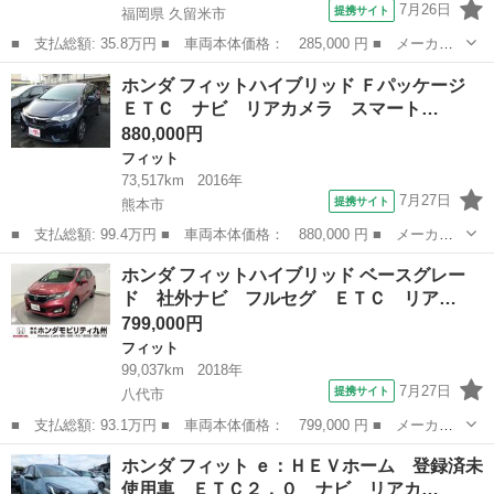
7月26日
提携サイト
福岡県 久留米市
■ 支払総額: 35.8万円 ■ 車両本体価格： 285,000 円 ■ メーカー
名： ホンダ ■ 車種名： フィットハイブリッド ■ グレード
福岡
久留米市
フィット
ホンダ フィットハイブリッド Ｆパッケージ
名： ハイブリッド・１０ｔｈアニバーサリー バックモニター ス
ＥＴＣ ナビ リアカメラ スマート…
マートキー ＥＴ...
880,000円
フィット
73,517km
2016年
7月27日
提携サイト
熊本市
■ 支払総額: 99.4万円 ■ 車両本体価格： 880,000 円 ■ メーカー
名： ホンダ ■ 車種名： フィットハイブリッド ■ グレード
熊本
熊本市
フィット
ホンダ フィットハイブリッド ベースグレー
名： Ｆパッケージ ＥＴＣ ナビ リアカメラ スマートキー プ
ド 社外ナビ フルセグ ＥＴＣ リア…
ッシュスタート ...
799,000円
フィット
99,037km
2018年
7月27日
提携サイト
八代市
■ 支払総額: 93.1万円 ■ 車両本体価格： 799,000 円 ■ メーカー
名： ホンダ ■ 車種名： フィットハイブリッド ■ グレード
熊本
八代市
フィット
ホンダ フィット ｅ：ＨＥＶホーム 登録済未
名： ベースグレード 社外ナビ フルセグ ＥＴＣ リアカメラ
使用車 ＥＴＣ２．０ ナビ リアカ…
バックモニター ...