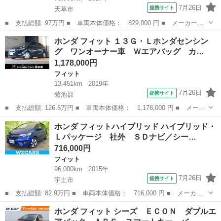
7月26日
提携サイト
天草市
■ 支払総額: 97万円 ■ 車両本体価格： 829,000 円 ■ メーカー
名： ホンダ ■ 車種名： フィット ■ グレード名： １３Ｇ・Ｓ
熊本
天草市
フィット
ホンダ フィット １３Ｇ・Ｌホンダセンシン
ホンダセンシング クルコン 純正ナビ フルセグ ＥＴＣ ＡＡ
グ ワンオーナー車 Ｗエアバッグ カ…
Ｃ 記録簿 ブルー...
1,178,000円
フィット
13,451km
2019年
7月26日
提携サイト
菊池郡
■ 支払総額: 126.6万円 ■ 車両本体価格： 1,178,000 円 ■ メーカ
ー名： ホンダ ■ 車種名： フィット ■ グレード名： １３Ｇ・
熊本
菊池郡
フィット
ホンダ フィットハイブリッド ハイブリッド・
Ｌホンダセンシング ワンオーナー車 Ｗエアバッグ カーテンエア
Ｌパッケージ 社外 ＳＤナビ／シー…
バッグ ...
716,000円
フィット
96,000km
2015年
7月26日
提携サイト
宇土市
■ 支払総額: 82.9万円 ■ 車両本体価格： 716,000 円 ■ メーカー
名： ホンダ ■ 車種名： フィットハイブリッド ■ グレード
熊本
宇土市
フィット
ホンダ フィット シーズ ＥＣＯＮ ダブルエ
名： ハイブリッド・Ｌパッケージ 社外 ＳＤナビ／シート ハー