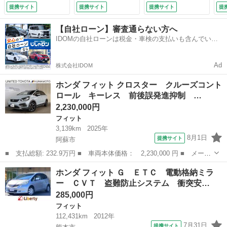
ム メモリナビ ワ
ジックプレイヤー接
ートクルーズコント
ウ
提携サイト
提携サイト
提携サイト
提
ンオーナー車 オー
続可 エアコン パ
ロール キーレスエ
ン
トエアコン ＥＴ
ワーステアリング
ントリー 電動格納
ッ
【自社ローン】審査通らない方へ
Ｃ サイドエアバッ
パワーウィンドウ
ミラー ＣＶＴ 盗
コ
IDOMの自社ローンは税金・車検の支払いも含んでいる
グ Ｒカメラ スマ
（検9.1）
難防止システム 衝
ト
ので毎月の支払額は一定
ートキー ＶＳＡ
突安全ボディ Ｃ
（検
ＡＢＳ （検10.11）
Ｄ ＤＶＤ再生 Ａ
Ad
株式会社IDOM
ＢＳ ＥＳＣ （検
9.2）
ホンダ フィット クロスター クルーズコント
ロール キーレス 前後誤発進抑制 …
2,230,000円
フィット
3,139km
2025年
8月1日
提携サイト
阿蘇市
■ 支払総額: 232.9万円 ■ 車両本体価格： 2,230,000 円 ■ メーカ
ー名： ホンダ ■ 車種名： フィット ■ グレード名： クロスタ
熊本
阿蘇市
フィット
ホンダ フィット Ｇ ＥＴＣ 電動格納ミラ
ー クルーズコントロール キーレス 前後誤発進抑制 アルミ ド
ー ＣＶＴ 盗難防止システム 衝突安…
ラレコ ...
285,000円
フィット
112,431km
2012年
7月31日
提携サイト