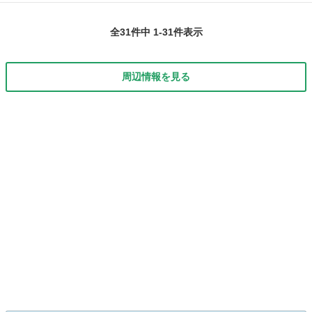
ざいます。 できるだけ早めに売却したいと思っているのでノークレー
高知
高知市
朝倉駅
フィット
車両
ムノーリターンの現状維持にご納得されるに方だけお取引を宜しくお
全31件中 1-31件表示
願い致します。 ◆◆◆◆◆◆...
周辺情報を見る