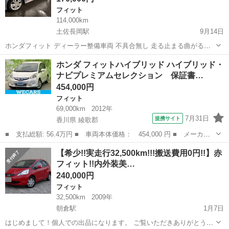
フィット
114,000km
土佐長岡駅
9月14日
ホンダフィット ディーラー整備車両 不具合無し 走る止まる曲がるに
問題ないです 車検も来年の2月まであります タイヤなどもまだまだ使
高知
南国市
土佐長岡駅
フィット
車両
ホンダ フィットハイブリッド ハイブリッド・
えます ブレーキパッド前後新品です 現車確認必ずよろしくお願いしま
ナビプレミアムセレクション 保証書…
す 購入後のキャンセル ク...
454,000円
フィット
69,000km
2012年
7月31日
提携サイト
香川県 綾歌郡
■ 支払総額: 56.4万円 ■ 車両本体価格： 454,000 円 ■ メーカー
名： ホンダ ■ 車種名： フィットハイブリッド ■ グレード
香川
綾歌郡
フィット
【希少!!実走行32,500km!!!搬送費用0円!!】赤
名： ハイブリッド・ナビプレミアムセレクション 保証書／純正
フィット!!内外装美…
ＨＤＤナビ／シー...
240,000円
フィット
32,500km
2009年
朝倉駅
1月7日
はじめまして！個人での出品になります。 ご覧いただきありがとうご