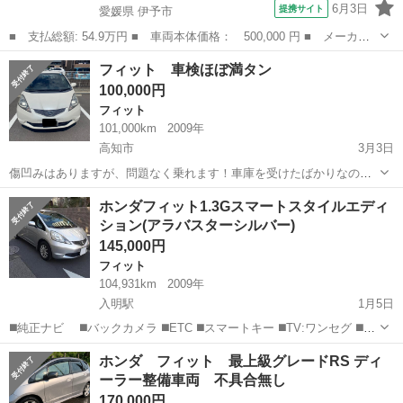
6月3日
提携サイト
愛媛県 伊予市
■ 支払総額: 54.9万円 ■ 車両本体価格： 500,000 円 ■ メーカー
名： ホンダ ■ 車種名： フィット ■ グレード名： １３Ｇ・Ｌ
愛媛
伊予市
フィット
フィット 車検ほぼ満タン
パッケージ 純正ナビ／バックカメラ／ＥＴＣ／オートエアコン／Ｌ
100,000円
ＥＤヘッドラ...
フィット
101,000km
2009年
高知市
3月3日
傷凹みはありますが、問題なく乗れます！車庫を受けたばかりなので
丸２年は乗れます。 10キロ〜30キロ走行の時にたまにノッキングがあ
高知
高知市
フィット
タダ
ホンダフィット1.3Gスマートスタイルエディ
ります。 警告ランプが付いているわけではなく、整備士いわくフィッ
ション(アラバスターシルバー)
トには多くでる正直らしく、普...
145,000円
フィット
104,931km
2009年
入明駅
1月5日
◼️純正ナビ ◼️バックカメラ ◼️ETC ◼️スマートキー ◼️TV:ワンセグ ◼️社
外アルミホイール 他のスペックについてはカタログ等を参照してくだ
高知
高知市
入明駅
フィット
シルバー
ホンダ フィット 最上級グレードRS ディ
さい。 ディーラーの下取り車として4年半前に購入。当時25,000...
ーラー整備車両 不具合無し
170,000円