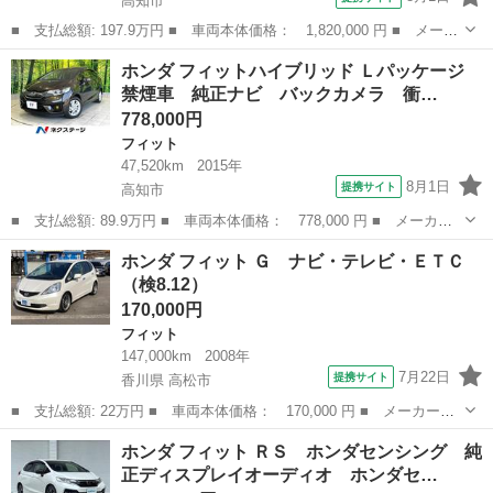
高知市
■ 支払総額: 197.9万円 ■ 車両本体価格： 1,820,000 円 ■ メーカ
ー名： ホンダ ■ 車種名： フィット ■ グレード名： ｅ：ＨＥ
高知
高知市
フィット
ホンダ フィットハイブリッド Ｌパッケージ
Ｖホーム ２０周年特別仕様車 メゾン 禁煙車 メーカー９インチ
禁煙車 純正ナビ バックカメラ 衝…
ナビ バ...
778,000円
フィット
47,520km
2015年
8月1日
提携サイト
高知市
■ 支払総額: 89.9万円 ■ 車両本体価格： 778,000 円 ■ メーカー
名： ホンダ ■ 車種名： フィットハイブリッド ■ グレード
高知
高知市
フィット
ホンダ フィット Ｇ ナビ・テレビ・ＥＴＣ
名： Ｌパッケージ 禁煙車 純正ナビ バックカメラ 衝突軽減装
（検8.12）
置 純正ＯＰ１５...
170,000円
フィット
147,000km
2008年
7月22日
提携サイト
香川県 高松市
■ 支払総額: 22万円 ■ 車両本体価格： 170,000 円 ■ メーカー
名： ホンダ ■ 車種名： フィット ■ グレード名： Ｇ ナビ・
香川
高松市
フィット
ホンダ フィット ＲＳ ホンダセンシング 純
テレビ・ＥＴＣ ■ 排気量： 1300cc ■ ドア枚数： 5D ■ ミッシ
正ディスプレイオーディオ ホンダセ…
ョ...