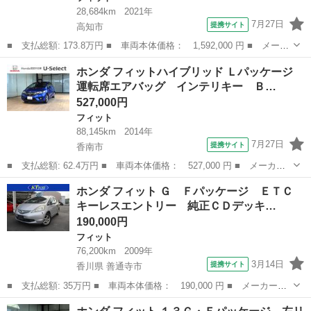
28,684km
2021年
7月27日
提携サイト
高知市
■ 支払総額: 173.8万円 ■ 車両本体価格： 1,592,000 円 ■ メーカ
ー名： ホンダ ■ 車種名： フィット ■ グレード名： ホーム２
高知
高知市
フィット
ホンダ フィットハイブリッド Ｌパッケージ
０周年特別仕様車カーサ サイドカーテンエアバック ＶＳＡ キー
運転席エアバッグ インテリキー Ｂ…
レス ■...
527,000円
フィット
88,145km
2014年
7月27日
提携サイト
香南市
■ 支払総額: 62.4万円 ■ 車両本体価格： 527,000 円 ■ メーカー
名： ホンダ ■ 車種名： フィットハイブリッド ■ グレード
高知
香南市
フィット
ホンダ フィット Ｇ Ｆパッケージ ＥＴＣ
名： Ｌパッケージ 運転席エアバッグ インテリキー Ｂｌｕｅｔ
キーレスエントリー 純正ＣＤデッキ…
ｏｏｔｈ サイド...
190,000円
フィット
76,200km
2009年
3月14日
提携サイト
香川県 善通寺市
■ 支払総額: 35万円 ■ 車両本体価格： 190,000 円 ■ メーカー
名： ホンダ ■ 車種名： フィット ■ グレード名： Ｇ Ｆパッ
香川
善通寺市
フィット