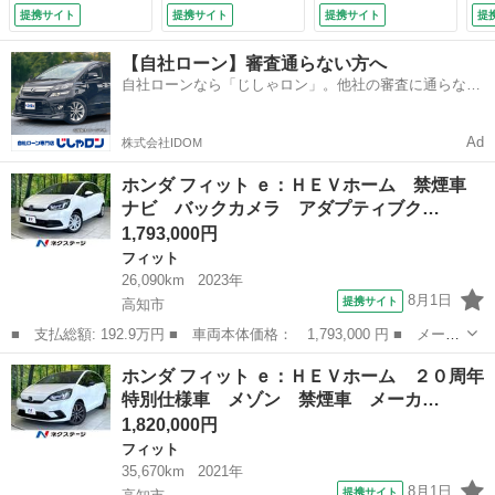
ｔｈ ドラレコ ス
ラ アダプティブク
アルミ ＬＥＤヘッ
提携サイト
提携サイト
提携サイト
提
マートキー ＬＥＤ
ルーズコントロー
ド クルコン オー
ヘッド コーナーセ
ル ホンダセンシン
トライト 革巻きス
【自社ローン】審査通らない方へ
ンサー オートマチ
グ クリアランスソ
テアリング スマー
自社ローンなら「じしゃロン」。他社の審査に通らなか
ックハイビーム 革
ナー シートヒータ
トキー Ｂｌｕｅｔ
った方も
巻きステアリング
ー ＥＴＣ ドライ
ｏｏｔｈ再生 （検
（車検整備付）
ブレコーダー スマ
10.4）
Ad
株式会社IDOM
ートキー （車検整
備付）
ホンダ フィット ｅ：ＨＥＶホーム 禁煙車
ナビ バックカメラ アダプティブク…
1,793,000円
フィット
26,090km
2023年
8月1日
提携サイト
高知市
■ 支払総額: 192.9万円 ■ 車両本体価格： 1,793,000 円 ■ メーカ
ー名： ホンダ ■ 車種名： フィット ■ グレード名： ｅ：ＨＥ
高知
高知市
フィット
ホンダ フィット ｅ：ＨＥＶホーム ２０周年
Ｖホーム 禁煙車 ナビ バックカメラ アダプティブクルーズ Ｅ
特別仕様車 メゾン 禁煙車 メーカ…
ＴＣ Ｂ...
1,820,000円
フィット
35,670km
2021年
8月1日
提携サイト