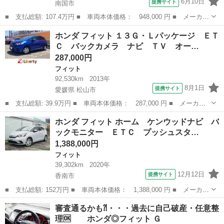
6月10日
提携サイト
南国市
■ 支払総額: 107.4万円 ■ 車両本体価格： 948,000 円 ■ メーカー
名： ホンダ ■ 車種名： フィット ■ グレード名： １３Ｇ・Ｆ
高知
南国市
フィット
ホンダ フィット １３Ｇ・Ｌパッケージ ＥＴ
パッケージ ■ 排気量： 1300cc ■ ドア枚数： 5D ■ ミッシ...
Ｃ バックカメラ ナビ ＴＶ オー…
287,000円
フィット
92,530km
2013年
8月1日
提携サイト
愛媛県 松山市
■ 支払総額: 39.9万円 ■ 車両本体価格： 287,000 円 ■ メーカー
名： ホンダ ■ 車種名： フィット ■ グレード名： １３Ｇ・Ｌ
愛媛
松山市
フィット
ホンダ フィット ホーム ケンウッドナビ バ
パッケージ ＥＴＣ バックカメラ ナビ ＴＶ オートライト Ｌ
ックモニター ＥＴＣ プッシュスタ…
ＥＤヘッドラ...
1,388,000円
フィット
39,302km
2020年
12月12日
提携サイト
香南市
■ 支払総額: 152万円 ■ 車両本体価格： 1,388,000 円 ■ メーカー
名： ホンダ ■ 車種名： フィット ■ グレード名： ホーム ケ
高知
香南市
フィット
審査通るかも⁈・・・過去に自己破産・任意整
ンウッドナビ バックモニター ＥＴＣ プッシュスタート オート
理🆗 ホンダ◎フィット Ｇ
エアコン ...