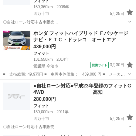
フィット
159,360km
2008年
四万十市
5月25日
〇自社ローン対応中古車販売
〇 ☆どなたでもローン対応可
高知
四万十市
フィット
車両
ホンダ フィットハイブリッド Ｆパッケージ
能☆ １、勤続年数の短い方や自営業の方 ２、パート
ナビ・ＥＴＣ・ドラレコ オートエア…
をされる主婦の方や派遣社員の方 ３...
439,000円
フィット
131,558km
2014年
3月30日
提携サイト
愛媛県 今治市
■ 支払総額: 49.9万円 ■ 車両本体価格： 439,000 円 ■ メーカー
名： ホンダ ■ 車種名： フィットハイブリッド ■ グレード
愛媛
今治市
フィット
●自社ローン対応●平成23年登録のフィットG
名： Ｆパッケージ ナビ・ＥＴＣ・ドラレコ オートエアコン キ
4WD 高知
ーレス ■ 排気...
280,000円
フィット
130,000km
2011年
四万十市
5月25日
〇自社ローン対応中古車販売
〇 ☆どなたでもローン
高知
四万十市
フィット
車両