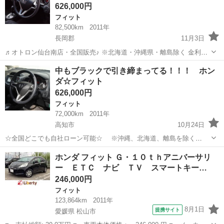
626,000円
フィット
82,500km
2011年
長岡郡
11月3日
♬オトロン仙台南店・全国販売♪ ※北海道・沖縄県・離島除く 金利
0％!!!(^.^)/~~~ ＼今すぐ問合せよう／ 👍Bluetooth👍 ☆ フィット
高知
長岡郡
フィット
オトロン
中もブラックで引き締まってる！！！ ホン
Ｇ １０ｔｈアニバーサリー...
ダ☆フィット
626,000円
フィット
72,000km
2011年
高知市
10月24日
☆全国どこでも自社ローン可能☆ ※沖縄、北海道、離島を除く
https://www.otoron.jp/lists/detail?carno=028545 ※全車両、納車時2年
高知
高知市
フィット
オトロン
ホンダ フィット Ｇ・１０ｔｈアニバーサリ
車検付き 自己破産、債務整理の...
ー ＥＴＣ ナビ ＴＶ スマートキー…
246,000円
フィット
123,864km
2011年
8月1日
提携サイト
愛媛県 松山市