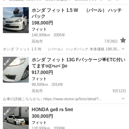
名： ホンダ ■ 車種名： フィット ■ グレード名： １．３Ａ
愛媛
四国中央市
フィット
ホンダ フィット 1.5 W （パール） ハッチ
■ 排気量： 1300cc ■ ドア枚数： 5D ■ ミッション： CVT ■...
バック
198,000円
フィット
140,000km
2005年
高知市
7月28日
ホンダ フィット 1.5 W （パール） ハッチバック 本体価格 198,000
円 年式(初度登録年):2005(H17) 走行距離:14.0万km 修復歴:なし リサイ
高知
高知市
フィット
法定
ホンダ フィット 13G Fパッケージ🌟ETC付い
クル料:リ済別 車検:車検残：無（購入時に新...
てますo((>ω< ))o
917,000円
フィット
99,500km
2014年
高知市
9月12日
お車の詳細こちらから↓ https://www.otoron.jp/lists/detail?
carno=047325 来店不要で全国対応中🗾(※沖縄/北海道/離島除く) 携帯
高知
高知市
フィット
オトロン
HONDA ge8 rs 5mt
さえあれば即日審査・契約もできちゃう✨...
300,000円
フィット
128,000km
2008年