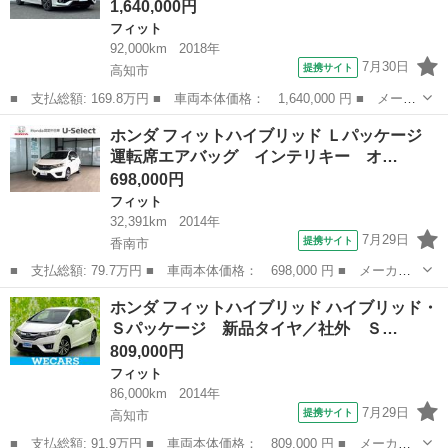
1,640,000円
フィット
92,000km
2018年
7月30日
提携サイト
高知市
■ 支払総額: 169.8万円 ■ 車両本体価格： 1,640,000 円 ■ メーカ
ー名： ホンダ ■ 車種名： フィット ■ グレード名： ＲＳ ホ
高知
高知市
フィット
ホンダ フィットハイブリッド Ｌパッケージ
ンダセンシング 純正ディスプレイオーディオ ホンダセンシング
運転席エアバッグ インテリキー オ…
バックカ...
698,000円
フィット
32,391km
2014年
7月29日
提携サイト
香南市
■ 支払総額: 79.7万円 ■ 車両本体価格： 698,000 円 ■ メーカー
名： ホンダ ■ 車種名： フィットハイブリッド ■ グレード
高知
香南市
フィット
ホンダ フィットハイブリッド ハイブリッド・
名： Ｌパッケージ 運転席エアバッグ インテリキー オートクル
Ｓパッケージ 新品タイヤ／社外 Ｓ…
ーズ サイドエア...
809,000円
フィット
86,000km
2014年
7月29日
提携サイト
高知市
■ 支払総額: 91.9万円 ■ 車両本体価格： 809,000 円 ■ メーカー