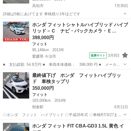
高知市
7月30日
詳細は5枚にあげてます 車検残り1年ほどです
高知
高知市
フィット
ホンダ フィットシャトルハイブリッド ハイブ
リッド－Ｃ ナビ・バックカメラ・Ｅ…
398,000円
フィット
95,146km
2013年
3月8日
提携サイト
愛媛県 今治市
■ 支払総額: 54.8万円 ■ 車両本体価格： 398,000 円 ■ メーカー
名： ホンダ ■ 車種名： フィットシャトルハイブリッド ■ グレ
愛媛
今治市
フィット
最終値下げ ホンダ フィットハイブリッ
ード名： ハイブリッド－Ｃ ナビ・バックカメラ・ＥＴＣ ■ 排気
ド 車検タップリ
量： 13...
350,000円
フィット
183,000km
2014年
朝倉駅
6月11日
◇ホンダ フィット ハイブリッド ◇平成26年式 ◇車検R7/3/27ま
で！ ◇走行距離→180000キロ台！ ◇ETC ◇ナビ・TV ◇Bluetooth ◇
高知
高知市
朝倉駅
フィット
フィットハイブリッド
ホンダ フィット FIT CBA-GD3 1.5L 黄色 イ
バックカメラ ◇前後ドライブレコーダー ◇スマートキー ◇プッ...