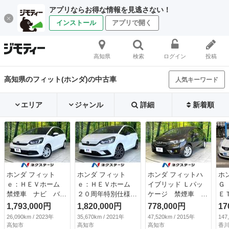
アプリならお得な情報を見逃さない！
インストール
アプリで開く
高知県
検索
ログイン
投稿
高知県のフィット(ホンダ)の中古車
人気キーワード
エリア
ジャンル
詳細
新着順
ホンダ フィット
ホンダ フィット
ホンダ フィットハ
ホ
ｅ：ＨＥＶホーム
ｅ：ＨＥＶホーム
イブリッド Ｌパッ
Ｇ
禁煙車 ナビ バッ
２０周年特別仕様
ケージ 禁煙車 純
ＥＴ
クカメラ アダプテ
車 メゾン 禁煙
正ナビ バックカメ
1,793,000円
1,820,000円
778,000円
17
ィブクルーズ ＥＴ
車 メーカー９イン
ラ 衝突軽減装置
26,090km / 2023年
35,670km / 2021年
47,520km / 2015年
147
Ｃ Ｂｌｕｅｔｏｏ
チナビ バックカメ
純正ＯＰ１５インチ
高知市
高知市
高知市
香川