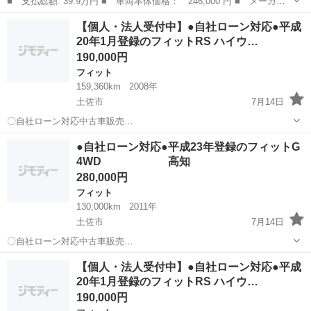
■ 支払総額: 39.9万円 ■ 車両本体価格： 246,000 円 ■ メーカー
名： ホンダ ■ 車種名： フィット ■ グレード名： Ｇ・１０ｔ
愛媛
松山市
フィット
【個人・法人受付中】●自社ローン対応●平成
ｈアニバーサリー ＥＴＣ ナビ ＴＶ スマートキー 電動格納ミ
20年1月登録のフィットRS ハイウ…
ラー ＣＶＴ...
190,000円
フィット
159,360km
2008年
土佐市
7月14日
〇自社ローン対応中古車販売
〇 ☆どなたでもロー
高知
土佐市
フィット
車両
●自社ローン対応●平成23年登録のフィットG
ン対応可能☆ １、勤続年数の短い方や自営業の方
4WD 高知
２、パートをされる主婦の方や派遣社員の方 ...
280,000円
フィット
130,000km
2011年
土佐市
7月14日
〇自社ローン対応中古車販売
〇 ☆どなたで
高知
土佐市
フィット
車両
【個人・法人受付中】●自社ローン対応●平成
もローン対応可能☆ １、勤続年数の短い方や自営業の
20年1月登録のフィットRS ハイウ…
方 ２、パートをされる主婦の方や派遣社員の方 ...
190,000円