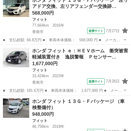
ホンダ フィット １３Ｇ・Ｆパッケージ 左リ
ケージ ＥＴＣ キーレスエントリー 純正ＣＤデッキ 社外１４イ
アドア交換、左リアフェンダー交換跡…
ンチアルミホイー...
568,000円
フィット
77,664km
2016年
7月27日
提携サイト
香南市
■ 支払総額: 66.8万円 ■ 車両本体価格： 568,000 円 ■ メーカー
名： ホンダ ■ 車種名： フィット ■ グレード名： １３Ｇ・Ｆ
高知
香南市
フィット
ホンダ フィット ｅ：ＨＥＶホーム 衝突被害
パッケージ 左リアドア交換、左リアフェンダー交換跡 ＵＳＢポー
軽減装置付き 逸脱警報 Ｐセンサー…
ト シティブ...
1,677,000円
フィット
33,424km
2023年
7月26日
提携サイト
香南市
■ 支払総額: 181.6万円 ■ 車両本体価格： 1,677,000 円 ■ メーカ
ー名： ホンダ ■ 車種名： フィット ■ グレード名： ｅ：ＨＥ
高知
香南市
フィット
ホンダ フィット １３Ｇ・Ｆパッケージ （車
Ｖホーム 衝突被害軽減装置付き 逸脱警報 Ｐセンサー アダクテ
検整備付）
ィブクル...
948,000円
フィット
46,756km
2019年