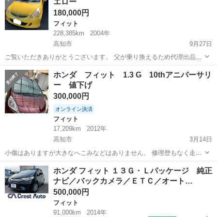
エロー
180,000円
フィット
228,385km
2004年
高知市
9月27日
ご覧いただきありがとうございます。 父が乗り換えるため代理出品と
なります。 ガソリンほぼ満タンの状態でお譲りします。 キズなどあり
高知
高知市
フィット
FIT
ホンダ フィット 1.3 G 10thアニバーサリ
ますので現車確認の上、ご検討いただければ幸いです。 またラジエー
ー 値下げ
ターの調子が悪いので修理が必...
300,000円
オンライン決済
フィット
17,209km
2012年
高知市
3月14日
小傷はありますが大きなへこみなどはありません。 修理歴もなく走行
距離は少ないです。 禁煙、ワンオーナーです。 高知市内に取りに来て
高知
高知市
フィット
走行距離
ホンダ フィット １３Ｇ・Ｌパッケージ 純正
いただける方。 気軽に問い合わせ、現車確認してみて下さい。
ナビ／バックカメラ／ＥＴＣ／オート…
500,000円
フィット
91,000km
2014年