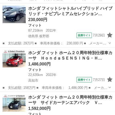
名： ホンダ ■ 車種名： フィットハイブリッド ■ グレード
高知
高知市
フィット
ホンダ フィットシャトルハイブリッド ハイブ
名： ハイブリッド・Ｓパッケージ 新品タイヤ／社外 ＳＤナビ／
リッド・ナビプレミアムセレクション…
ドライブレコーダ...
230,000円
フィット
87,216km
2011年
7月29日
提携サイト
徳島県 板野郡
■ 支払総額: 29万円 ■ 車両本体価格： 230,000 円 ■ メーカー
名： ホンダ ■ 車種名： フィットシャトルハイブリッド ■ グレ
徳島
板野郡
フィット
ホンダ フィット ホーム２０周年特別仕様車カ
ード名： ハイブリッド・ナビプレミアムセレクション ★ハイブリ
ーサ ＨｏｎｄａＳＥＮＳＩＮＧ・Ｈ…
ッド★スマートキ...
1,486,000円
フィット
22,635km
2022年
7月27日
提携サイト
高知市
■ 支払総額: 158万円 ■ 車両本体価格： 1,486,000 円 ■ メーカー
名： ホンダ ■ 車種名： フィット ■ グレード名： ホーム２０
高知
高知市
フィット
ホンダ フィット ホーム２０周年特別仕様車カ
周年特別仕様車カーサ ＨｏｎｄａＳＥＮＳＩＮＧ・Ｈｏｎｄａ純正
ーサ サイドカーテンエアバック Ｖ…
フルセグＮ...
1,592,000円
フィット