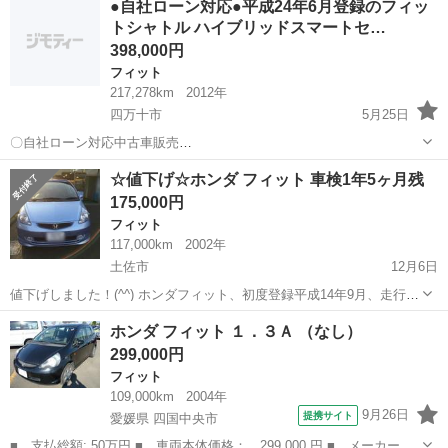
●自社ローン対応●平成24年6月登録のフィッ
対応可能☆ １、勤続年数の短い方や自営業の
トシャトル ハイブリッドスマートセ…
方 ２、パートをされる主婦の方や派遣社員
の...
398,000円
フィット
217,278km
2012年
四万十市
5月25日
〇自社ローン対応中古車販売
〇 ☆どなたでも
高知
四万十市
フィット
フィットシャトル
☆値下げ☆ホンダ フィット 車検1年5ヶ月残
ローン対応可能☆ １、勤続年数の短い方や自営業の方
175,000円
２、パートをされる主婦の方や派遣社員の方 ３、自己破産...
フィット
117,000km
2002年
土佐市
12月6日
値下げしました！(^^) ホンダフィット、初度登録平成14年9月、走行距
離11.7万キロ、修復歴なし、車検残1年5ヶ月（平成30年4月25日ま
高知
土佐市
フィット
ホンダフィット
ホンダ フィット １．３Ａ （なし）
で）、28年4月にタイヤ新調済、当方購入後は禁煙車で、においも気に
299,000円
なりません。車...
フィット
109,000km
2004年
9月26日
提携サイト
愛媛県 四国中央市
■ 支払総額: 50万円 ■ 車両本体価格： 299,000 円 ■ メーカー