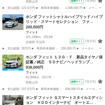
7月28日
提携サイト
和歌山市
■ 支払総額: 123.6万円 ■ 車両本体価格： 1,098,000 円 ■ メーカ
ー名： ホンダ ■ 車種名： フィットハイブリッド ■ グレード
和歌山
和歌山市
フィット
ホンダ フィットシャトルハイブリッド ハイブ
名： Ｌホンダセンシング 純正メモリーナビ ホンダセンシング
リッド・スマートセレクション ファ…
ＬＥＤヘッ...
200,000円
フィット
101,100km
2013年
7月27日
提携サイト
京都府 宇治市
■ 支払総額: 28万円 ■ 車両本体価格： 200,000 円 ■ メーカー
名： ホンダ ■ 車種名： フィットシャトルハイブリッド ■ グレ
京都
宇治市
フィット
ホンダ フィット １３Ｇ・Ｆ 新品タイヤ／保
ード名： ハイブリッド・スマートセレクション ファインライン
証書／純正 ＳＤナビ／ヘッドランプ…
■ 排気量： 1...
938,000円
フィット
60,000km
2017年
7月27日
提携サイト
和歌山市
■ 支払総額: 107.9万円 ■ 車両本体価格： 938,000 円 ■ メーカー
名： ホンダ ■ 車種名： フィット ■ グレード名： １３Ｇ・
和歌山
和歌山市
フィット
ホンダ フィット Ｇスマートスタイルエディシ
Ｆ 新品タイヤ／保証書／純正 ＳＤナビ／ヘッドランプ ＨＩＤ／
ョン ＨＤＤインターナビ オートエ…
ＵＳＢジャッ...