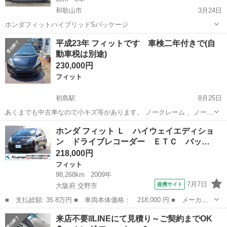
和歌山市
3月24日
ホンダフィットハイブリッドSパッケージ
和歌山
和歌山市
フィット
フィットハイブリッド
平成23年 フィットです 車検二年付きで(自
動車税は別途)
230,000円
フィット
初島駅
8月25日
あくまでも中古車なので小キズ等があります。 ノークレーム 、ノーリ
ターンでお願いします。 名義変更まで金三万を預からせてもらいま
和歌山
有田市
初島駅
フィット
ホンダ フィット Ｌ ハイウェイエディショ
す。 名義変更後に速やかに返金させてもらいます。 🟪 パワステ
ン ドライブレコーダー ＥＴＣ バッ…
🟪 エアコン 🟪 パワーウインド...
218,000円
フィット
98,268km
2009年
7月7日
提携サイト
大阪府 交野市
■ 支払総額: 35.8万円 ■ 車両本体価格： 218,000 円 ■ メーカー
名： ホンダ ■ 車種名： フィット ■ グレード名： Ｌ ハイウ
大阪
交野市
フィット
来店不要❕❕LINEにて見積り～ご契約までOK
ェイエディション ドライブレコーダー ＥＴＣ バックカメラ ナ