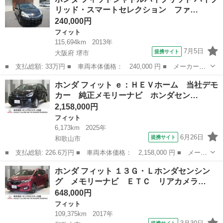
Ｖホーム 当社デモカー 純正メモリーナビ ホンダセンシング Ｌ
リッド・スマートセレクション ファ…
ＥＤヘッ...
240,000円
フィット
115,694km
2013年
7月5日
提携サイト
大阪府 堺市
■ 支払総額: 33万円 ■ 車両本体価格： 240,000 円 ■ メーカー
名： ホンダ ■ 車種名： フィットシャトルハイブリッド ■ グレ
大阪
堺市
フィット
ホンダ フィット ｅ：ＨＥＶホーム 当社デモ
ード名： ハイブリッド・スマートセレクション ファインライン
カー 純正メモリーナビ ホンダセン…
フルセグナビ Ｂ...
2,158,000円
フィット
6,173km
2025年
6月26日
提携サイト
和歌山市
■ 支払総額: 226.6万円 ■ 車両本体価格： 2,158,000 円 ■ メーカ
ー名： ホンダ ■ 車種名： フィット ■ グレード名： ｅ：ＨＥ
和歌山
和歌山市
フィット
ホンダ フィット １３Ｇ・Ｌホンダセンシン
Ｖホーム 当社デモカー 純正メモリーナビ ホンダセンシング Ｌ
グ メモリーナビ ＥＴＣ リアカメラ…
ＥＤヘッ...
648,000円
フィット
109,375km
2017年