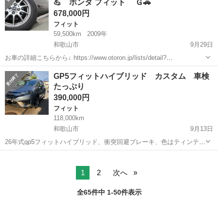
💪 ホンダ フィット Ｇ🚗
ビ ＴＶ Ｈ...
678,000円
フィット
59,500km
2009年
和歌山市
9月29日
お車の詳細こちらから↓ https://www.otoron.jp/lists/detail?
carno=036529 来店不要で全国対応中🗾(※沖縄/北海道/離島除く) 携帯
和歌山
和歌山市
フィット
オトロン
GP5フィットハイブリッド カスタム 車検
さえあれば即日審査・契約もできちゃう✨...
たっぷり
390,000円
フィット
118,000km
和歌山市
9月13日
26年式gp5フィットハイブリッド、衝突回避ブレーキ、色はティンテッ
ドシルバーで、グレードはLパッケージ、ロクサーニ16インチブラック
和歌山
和歌山市
フィット
フィットハイブリッド
ポリッシュホイール、シャークアンテナ、ブラックリアウイング、純
正ハーフレザーシート、地デジ...
1
2
次へ
全65件中 1-50件表示