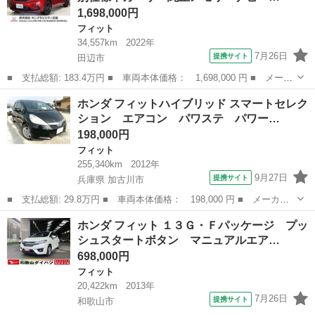
1,698,000円
フィット
34,557km
2022年
7月26日
提携サイト
田辺市
■ 支払総額: 183.4万円 ■ 車両本体価格： 1,698,000 円 ■ メーカ
ー名： ホンダ ■ 車種名： フィット ■ グレード名： ｅ：ＨＥ
和歌山
田辺市
フィット
ホンダ フィットハイブリッド スマートセレク
Ｖホーム２０周年特別仕様車カーサ 純正メモリーナビ ホンダセン
ション エアコン パワステ パワー…
シング ...
198,000円
フィット
255,340km
2012年
9月27日
提携サイト
兵庫県 加古川市
■ 支払総額: 29.8万円 ■ 車両本体価格： 198,000 円 ■ メーカー
名： ホンダ ■ 車種名： フィットハイブリッド ■ グレード
兵庫
加古川市
フィット
ホンダ フィット １３Ｇ・Ｆパッケージ プッ
名： スマートセレクション エアコン パワステ パワーウインド
シュスタートボタン マニュアルエア…
ウ エアバック ...
698,000円
フィット
20,422km
2013年
7月26日
提携サイト
和歌山市