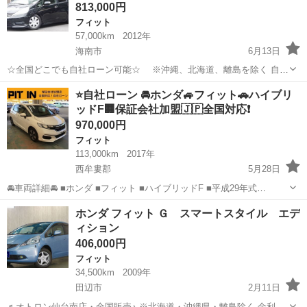
813,000円
フィット
57,000km
2012年
海南市
6月13日
☆全国どこでも自社ローン可能☆ ※沖縄、北海道、離島を除く 自己
破産、債務整理の経験あり… 転職したばかり…自営業… 頭金一括の準
和歌山
海南市
フィット
オトロン
⭐️自社ローン 🚘ホンダ🚙フィット🚗ハイブリ
備は難しい… そんな不安はオトロンにお任せ(^^)/ 自社ローン専門
ッドF🏢保証会社加盟🇯🇵全国対応❗️
店！...
970,000円
フィット
113,000km
2017年
西牟婁郡
5月28日
🚘車両詳細🚘 ■ホンダ ■フィット ■ハイブリッドF ■平成29年式
■113,000km ■車検2年付 🚙車両装備🚙 ■SDナビ ■レーダークルーズコ
和歌山
西牟婁郡
フィット
車両
ホンダ フィット Ｇ スマートスタイル エデ
ントロール ■フルセグTV ■バックカメラ ■ホンダセンシング ■E...
ィション
406,000円
フィット
34,500km
2009年
田辺市
2月11日
♬オトロン仙台南店・全国販売♪ ※北海道・沖縄県・離島除く 金利