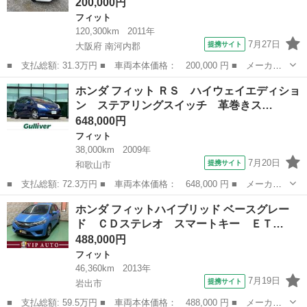
200,000円
フィット
120,300km
2011年
7月27日
提携サイト
大阪府 南河内郡
■ 支払総額: 31.3万円 ■ 車両本体価格： 200,000 円 ■ メーカー
名： ホンダ ■ 車種名： フィットハイブリッド ■ グレード
大阪
南河内郡
フィット
ホンダ フィット ＲＳ ハイウェイエディショ
名： ベースグレード ■ 排気量： 1300cc ■ ドア枚数： 5D ■
ン ステアリングスイッチ 革巻きス…
ミ...
648,000円
フィット
38,000km
2009年
7月20日
提携サイト
和歌山市
■ 支払総額: 72.3万円 ■ 車両本体価格： 648,000 円 ■ メーカー
名： ホンダ ■ 車種名： フィット ■ グレード名： ＲＳ ハイ
和歌山
和歌山市
フィット
ホンダ フィットハイブリッド ベースグレー
ウェイエディション ステアリングスイッチ 革巻きステアリング
ド ＣＤステレオ スマートキー ＥＴ…
ビルトインＥ...
488,000円
フィット
46,360km
2013年
7月19日
提携サイト
岩出市
■ 支払総額: 59.5万円 ■ 車両本体価格： 488,000 円 ■ メーカー