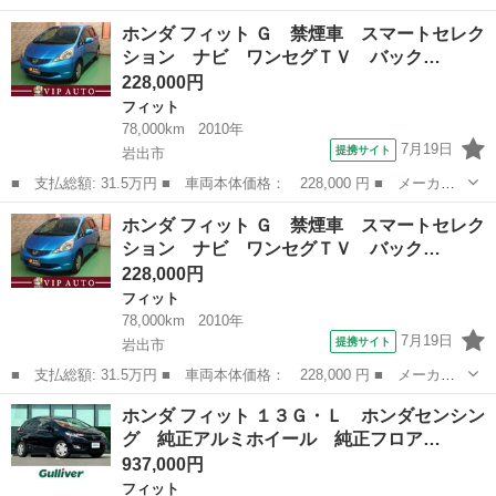
名： ホンダ ■ 車種名： フィットハイブリッド ■ グレード
和歌山
岩出市
フィット
ホンダ フィット Ｇ 禁煙車 スマートセレク
名： ベースグレード ＣＤステレオ スマートキー ＥＴＣ 電動
ション ナビ ワンセグＴＶ バック…
格納ドアミラー ...
228,000円
フィット
78,000km
2010年
7月19日
提携サイト
岩出市
■ 支払総額: 31.5万円 ■ 車両本体価格： 228,000 円 ■ メーカー
名： ホンダ ■ 車種名： フィット ■ グレード名： Ｇ 禁煙
和歌山
岩出市
フィット
ホンダ フィット Ｇ 禁煙車 スマートセレク
車 スマートセレクション ナビ ワンセグＴＶ バックカメラ ス
ション ナビ ワンセグＴＶ バック…
マートキー Ｅ...
228,000円
フィット
78,000km
2010年
7月19日
提携サイト
岩出市
■ 支払総額: 31.5万円 ■ 車両本体価格： 228,000 円 ■ メーカー
名： ホンダ ■ 車種名： フィット ■ グレード名： Ｇ 禁煙
和歌山
岩出市
フィット
ホンダ フィット １３Ｇ・Ｌ ホンダセンシン
車 スマートセレクション ナビ ワンセグＴＶ バックカメラ ス
グ 純正アルミホイール 純正フロア…
マートキー Ｅ...
937,000円
フィット