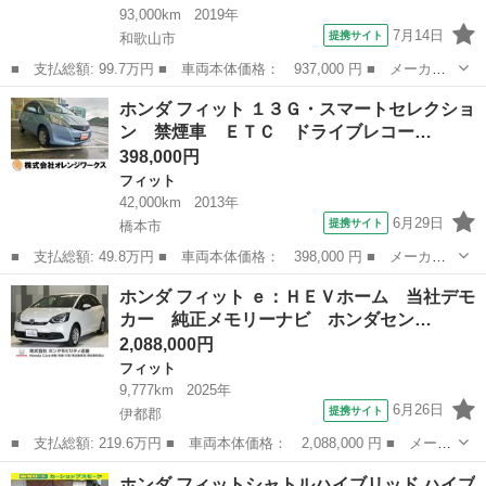
93,000km
2019年
7月14日
提携サイト
和歌山市
■ 支払総額: 99.7万円 ■ 車両本体価格： 937,000 円 ■ メーカー
名： ホンダ ■ 車種名： フィット ■ グレード名： １３Ｇ・
和歌山
和歌山市
フィット
ホンダ フィット １３Ｇ・スマートセレクショ
Ｌ ホンダセンシング 純正アルミホイール 純正フロアマット ア
ン 禁煙車 ＥＴＣ ドライブレコー…
イドリングスト...
398,000円
フィット
42,000km
2013年
6月29日
提携サイト
橋本市
■ 支払総額: 49.8万円 ■ 車両本体価格： 398,000 円 ■ メーカー
名： ホンダ ■ 車種名： フィット ■ グレード名： １３Ｇ・ス
和歌山
橋本市
フィット
ホンダ フィット ｅ：ＨＥＶホーム 当社デモ
マートセレクション 禁煙車 ＥＴＣ ドライブレコーダー パワス
カー 純正メモリーナビ ホンダセン…
テ エアコン...
2,088,000円
フィット
9,777km
2025年
6月26日
提携サイト
伊都郡
■ 支払総額: 219.6万円 ■ 車両本体価格： 2,088,000 円 ■ メーカ
ー名： ホンダ ■ 車種名： フィット ■ グレード名： ｅ：ＨＥ
和歌山
伊都郡
フィット
ホンダ フィットシャトルハイブリッド ハイブ