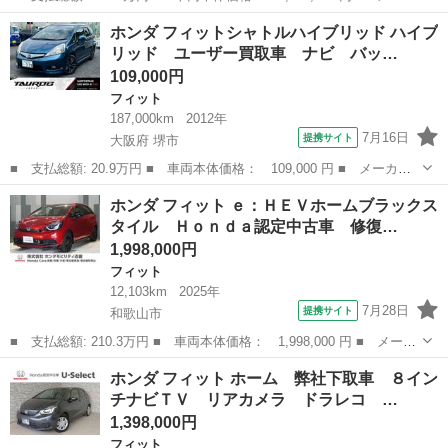
ー名： ホンダ ■ 車種名： フィット ■ グレード名： ホーム
和歌山
和歌山市
フィット
ホンダ フィットシャトルハイブリッド ハイブ
保証書／純正 ８インチ ＳＤナビ／ホンダセンシング／車線逸脱防
リッド ユーザー買取車 ナビ バッ…
止支援シ...
109,000円
フィット
187,000km
2012年
7月16日
提携サイト
大阪府 堺市
■ 支払総額: 20.9万円 ■ 車両本体価格： 109,000 円 ■ メーカー
名： ホンダ ■ 車種名： フィットシャトルハイブリッド ■ グレ
大阪
堺市
フィット
ホンダ フィット ｅ：ＨＥＶホームブラックス
ード名： ハイブリッド ユーザー買取車 ナビ バックカメラ Ｔ
タイル Ｈｏｎｄａ認定中古車 修復…
Ｖ 純正１６...
1,998,000円
フィット
12,103km
2025年
7月28日
提携サイト
和歌山市
■ 支払総額: 210.3万円 ■ 車両本体価格： 1,998,000 円 ■ メーカ
ー名： ホンダ ■ 車種名： フィット ■ グレード名： ｅ：ＨＥ
和歌山
和歌山市
フィット
ホンダ フィット ホーム 弊社下取車 ８イン
Ｖホームブラックスタイル Ｈｏｎｄａ認定中古車 修復歴なし Ｈ
チナビＴＶ リアカメラ ドラレコ …
ｏｎｄａ...
1,398,000円
フィット