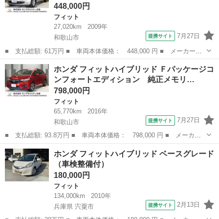
448,000円
フィット
27,020km
2009年
7月27日
提携サイト
和歌山市
■ 支払総額: 61万円 ■ 車両本体価格： 448,000 円 ■ メーカー
名： ホンダ ■ 車種名： フィット ■ グレード名： Ｇスマート
和歌山
和歌山市
フィット
ホンダ フィットハイブリッド Ｆパッケージコ
スタイルエディション ＨＤＤインターナビ オートエアコン Ｃ
ンフォートエディション 純正メモリ…
Ｄ ＤＶＤ ＥＴＣ...
798,000円
フィット
65,770km
2016年
7月27日
提携サイト
和歌山市
■ 支払総額: 93.8万円 ■ 車両本体価格： 798,000 円 ■ メーカー
名： ホンダ ■ 車種名： フィットハイブリッド ■ グレード
和歌山
和歌山市
フィット
ホンダ フィットハイブリッド ベースグレード
名： Ｆパッケージコンフォートエディション 純正メモリーナビ
（車検整備付）
リアカメラ スマ...
180,000円
フィット
134,000km
2010年
2月13日
提携サイト
兵庫県 宍粟市