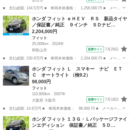
岩出市
■ 支払総額: 134.5万円 ■ 車両本体価格： 1,258,000 円 ■ メーカ
ー名： ホンダ ■ 車種名： フィット ■ グレード名： クロスタ
和歌山
岩出市
フィット
ホンダ フィット ｅＨＥＶ ＲＳ 新品タイヤ
ー １年保証 弊社下取車 ２トーン ナビＴＶ ＥＴＣ ドラレコ
／保証書／純正 ９インチ ＳＤナビ…
前後 サ...
2,204,000円
フィット
25,000km
2024年
7月29日
提携サイト
和歌山市
■ 支払総額: 230.9万円 ■ 車両本体価格： 2,204,000 円 ■ メーカ
ー名： ホンダ ■ 車種名： フィット ■ グレード名： ｅＨＥ
和歌山
和歌山市
フィット
ホンダ フィット Ｌ スマキー ナビ ＥＴ
Ｖ ＲＳ 新品タイヤ／保証書／純正 ９インチ ＳＤナビ／ホンダ
Ｃ オートライト （検9.2）
センシング...
98,000円
フィット
110,800km
2007年
7月18日
提携サイト
大阪府 大阪市
■ 支払総額: 14.8万円 ■ 車両本体価格： 98,000 円 ■ メーカー
名： ホンダ ■ 車種名： フィット ■ グレード名： Ｌ スマキ
大阪
大阪市
フィット
ホンダ フィット １３Ｇ・Ｌパッケージファイ
ー ナビ ＥＴＣ オートライト ■ 排気量： 1300cc ■ ドア枚
ンエディション 保証書／純正 ＳＤ…
数： ...