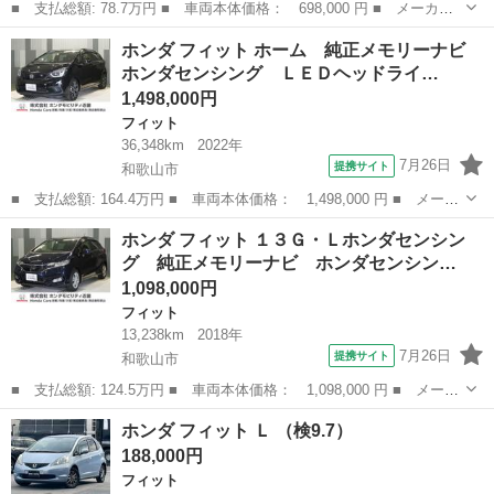
■ 支払総額: 78.7万円 ■ 車両本体価格： 698,000 円 ■ メーカー
名： ホンダ ■ 車種名： フィット ■ グレード名： １３Ｇ・Ｆ
和歌山
和歌山市
フィット
ホンダ フィット ホーム 純正メモリーナビ
パッケージ プッシュスタートボタン マニュアルエアコン 純正ナ
ホンダセンシング ＬＥＤヘッドライ…
ビ バックモ...
1,498,000円
フィット
36,348km
2022年
7月26日
提携サイト
和歌山市
■ 支払総額: 164.4万円 ■ 車両本体価格： 1,498,000 円 ■ メーカ
ー名： ホンダ ■ 車種名： フィット ■ グレード名： ホーム
和歌山
和歌山市
フィット
ホンダ フィット １３Ｇ・Ｌホンダセンシン
純正メモリーナビ ホンダセンシング ＬＥＤヘッドライト ＥＴ
グ 純正メモリーナビ ホンダセンシン…
Ｃ クルー...
1,098,000円
フィット
13,238km
2018年
7月26日
提携サイト
和歌山市
■ 支払総額: 124.5万円 ■ 車両本体価格： 1,098,000 円 ■ メーカ
ー名： ホンダ ■ 車種名： フィット ■ グレード名： １３Ｇ・
和歌山
和歌山市
フィット
ホンダ フィット Ｌ （検9.7）
Ｌホンダセンシング 純正メモリーナビ ホンダセンシング ＬＥＤ
188,000円
ヘッドラ...
フィット