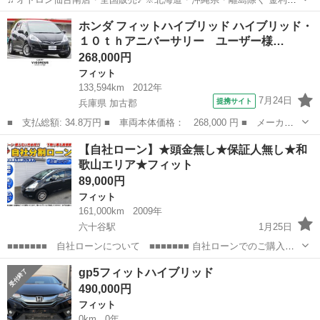
0％!!!(^.^)/~~~ ＼今すぐ問合せよう／ ここをチェック
和歌山
田辺市
フィット
オトロン
ホンダ フィットハイブリッド ハイブリッド・
↓↓↓↓↓↓↓↓↓↓↓↓↓↓↓↓↓↓↓↓↓ ...
１０ｔｈアニバーサリー ユーザー様…
268,000円
フィット
133,594km
2012年
7月24日
提携サイト
兵庫県 加古郡
■ 支払総額: 34.8万円 ■ 車両本体価格： 268,000 円 ■ メーカー
名： ホンダ ■ 車種名： フィットハイブリッド ■ グレード
兵庫
加古郡
フィット
【自社ローン】★頭金無し★保証人無し★和
名： ハイブリッド・１０ｔｈアニバーサリー ユーザー様買取車
歌山エリア★フィット
１５ＡＷ ナビ ...
89,000円
フィット
161,000km
2009年
六十谷駅
1月25日
■■■■■■■ 自社ローンについて ■■■■■■■ 自社ローンでのご購入の
方は、絶対に入札、落札せずに 直接ご連絡のやり取りでの販売となり
和歌山
和歌山市
六十谷駅
フィット
gp5フィットハイブリッド
ますのでご注意下さい。 ■■■自社ローン仮審査■■■ 下記のURLから...
490,000円
フィット
0km
0年