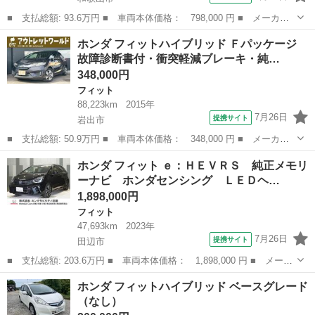
■ 支払総額: 93.6万円 ■ 車両本体価格： 798,000 円 ■ メーカー
名： ホンダ ■ 車種名： フィットハイブリッド ■ グレード
和歌山
和歌山市
フィット
ホンダ フィットハイブリッド Ｆパッケージ
名： Ｓホンダセンシング 純正メモリーナビ フルセグ ＤＶＤ
故障診断書付・衝突軽減ブレーキ・純…
Ｂｌｕｅｔｏｏｔ...
348,000円
フィット
88,223km
2015年
7月26日
提携サイト
岩出市
■ 支払総額: 50.9万円 ■ 車両本体価格： 348,000 円 ■ メーカー
名： ホンダ ■ 車種名： フィットハイブリッド ■ グレード
和歌山
岩出市
フィット
ホンダ フィット ｅ：ＨＥＶＲＳ 純正メモリ
名： Ｆパッケージ 故障診断書付・衝突軽減ブレーキ・純正ナビ・
ーナビ ホンダセンシング ＬＥＤヘ…
バックカメラ・Ｂ...
1,898,000円
フィット
47,693km
2023年
7月26日
提携サイト
田辺市
■ 支払総額: 203.6万円 ■ 車両本体価格： 1,898,000 円 ■ メーカ
ー名： ホンダ ■ 車種名： フィット ■ グレード名： ｅ：ＨＥ
和歌山
田辺市
フィット
ホンダ フィットハイブリッド ベースグレード
ＶＲＳ 純正メモリーナビ ホンダセンシング ＬＥＤヘッドライ
（なし）
ト ＥＴＣ...