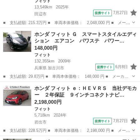
フィット
13,549km
2025年
7月27日
提携サイト
田辺市
■ 支払総額: 215.3万円 ■ 車両本体価格： 2,048,000 円 ■ メーカ
ー名： ホンダ ■ 車種名： フィット ■ グレード名： ｅ：ＨＥ
和歌山
田辺市
フィット
ホンダ フィット Ｇ スマートスタイルエディ
Ｖホームブラックスタイル Ｈｏｎｄａ認定中古車 修復歴なし Ｈ
ション エアコン パワステ パワー…
ｏｎｄａ...
148,000円
フィット
132,355km
2009年
6月8日
提携サイト
兵庫県 加古川市
■ 支払総額: 29.8万円 ■ 車両本体価格： 148,000 円 ■ メーカー
名： ホンダ ■ 車種名： フィット ■ グレード名： Ｇ スマー
兵庫
加古川市
フィット
ホンダ フィット ｅ：ＨＥＶＲＳ 当社デモカ
トスタイルエディション エアコン パワステ パワーウインドウ
ー ２年保証 ９インチコネクトナビ…
スマートキー...
2,198,000円
フィット
5,718km
2024年
7月27日
提携サイト
岩出市
■ 支払総額: 228.5万円 ■ 車両本体価格： 2,198,000 円 ■ メーカ
ー名： ホンダ ■ 車種名： フィット ■ グレード名： ｅ：ＨＥ
和歌山
岩出市
フィット