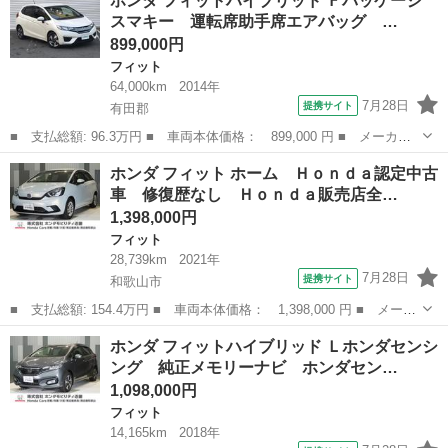
ホンダ フィットハイブリッド Ｆパッケージ
ェイエディション ユーザー買取車 ナビ ＴＶ バックカメラ エ
スマキー 運転席助手席エアバッグ …
アコン ＥＴ...
899,000円
フィット
64,000km
2014年
7月28日
提携サイト
有田郡
■ 支払総額: 96.3万円 ■ 車両本体価格： 899,000 円 ■ メーカー
名： ホンダ ■ 車種名： フィットハイブリッド ■ グレード
和歌山
有田郡
フィット
ホンダ フィット ホーム Ｈｏｎｄａ認定中古
名： Ｆパッケージ スマキー 運転席助手席エアバッグ １オー
車 修復歴なし Ｈｏｎｄａ販売店全…
ナ ＥＣＯＮモード...
1,398,000円
フィット
28,739km
2021年
7月28日
提携サイト
和歌山市
■ 支払総額: 154.4万円 ■ 車両本体価格： 1,398,000 円 ■ メーカ
ー名： ホンダ ■ 車種名： フィット ■ グレード名： ホーム
和歌山
和歌山市
フィット
ホンダ フィットハイブリッド Ｌホンダセンシ
Ｈｏｎｄａ認定中古車 修復歴なし Ｈｏｎｄａ販売店全国保証２
ング 純正メモリーナビ ホンダセン…
年 ワンオ...
1,098,000円
フィット
14,165km
2018年