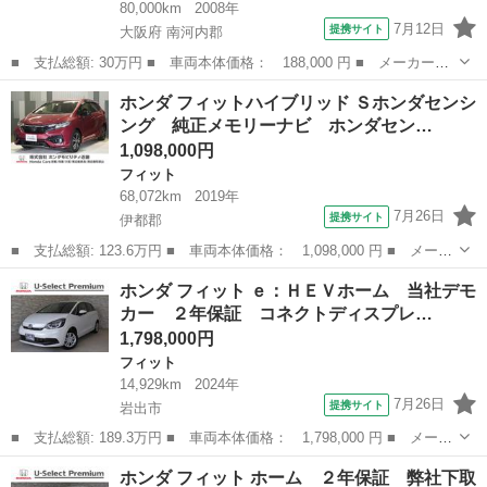
80,000km
2008年
7月12日
提携サイト
大阪府 南河内郡
■ 支払総額: 30万円 ■ 車両本体価格： 188,000 円 ■ メーカー
名： ホンダ ■ 車種名： フィット ■ グレード名： Ｌ ■ 排気
大阪
南河内郡
フィット
ホンダ フィットハイブリッド Ｓホンダセンシ
量： 1300cc ■ ドア枚数： 5D ■ ミッション： CVT ■ 店舗...
ング 純正メモリーナビ ホンダセン…
1,098,000円
フィット
68,072km
2019年
7月26日
提携サイト
伊都郡
■ 支払総額: 123.6万円 ■ 車両本体価格： 1,098,000 円 ■ メーカ
ー名： ホンダ ■ 車種名： フィットハイブリッド ■ グレード
和歌山
伊都郡
フィット
ホンダ フィット ｅ：ＨＥＶホーム 当社デモ
名： Ｓホンダセンシング 純正メモリーナビ ホンダセンシング
カー ２年保証 コネクトディスプレ…
ＬＥＤヘッ...
1,798,000円
フィット
14,929km
2024年
7月26日
提携サイト
岩出市
■ 支払総額: 189.3万円 ■ 車両本体価格： 1,798,000 円 ■ メーカ
ー名： ホンダ ■ 車種名： フィット ■ グレード名： ｅ：ＨＥ
和歌山
岩出市
フィット
ホンダ フィット ホーム ２年保証 弊社下取
Ｖホーム 当社デモカー ２年保証 コネクトディスプレー ＥＴ