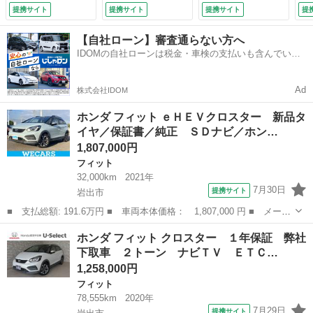
ステム／ヘッドラン
グ ＬＥＤヘッドラ
支援システム／シー
提携サイト
提携サイト
提携サイト
提
プ ＬＥＤ／Ｂｌｕ
イト オートエアコ
ト ハーフレザー／
ｅｔｏｏｔｈ接続／
ン スマートキー
ドライブレコーダ
【自社ローン】審査通らない方へ
ＥＴＣ／ＥＢＤ付Ａ
キーフリー Ｐセン
ー 前後／ヘッドラ
IDOMの自社ローンは税金・車検の支払いも含んでいる
ＢＳ／横滑り防止装
サー ＬＥＤヘッド
ンプ ＬＥＤ／ＵＳ
ので毎月の支払額は一定
置／アイドリングス
ランプ 衝突被害軽
Ｂジャック （検
トップ （検10.1）
減装置 Ｒカメ
9.2）
Ad
株式会社IDOM
（検9.5）
ホンダ フィット ｅＨＥＶクロスター 新品タ
イヤ／保証書／純正 ＳＤナビ／ホン…
1,807,000円
フィット
32,000km
2021年
7月30日
提携サイト
岩出市
■ 支払総額: 191.6万円 ■ 車両本体価格： 1,807,000 円 ■ メーカ
ー名： ホンダ ■ 車種名： フィット ■ グレード名： ｅＨＥＶ
和歌山
岩出市
フィット
ホンダ フィット クロスター １年保証 弊社
クロスター 新品タイヤ／保証書／純正 ＳＤナビ／ホンダセンシン
下取車 ２トーン ナビＴＶ ＥＴＣ…
グ／車線...
1,258,000円
フィット
78,555km
2020年
7月29日
提携サイト