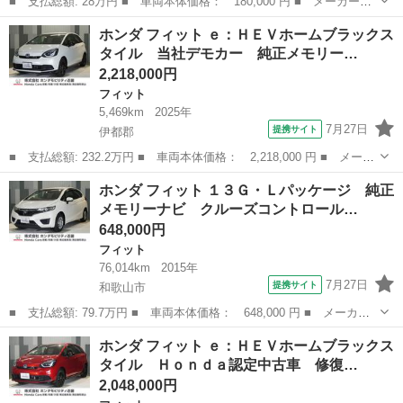
■ 支払総額: 28万円 ■ 車両本体価格： 180,000 円 ■ メーカー
名： ホンダ ■ 車種名： フィットハイブリッド ■ グレード
兵庫
宍粟市
フィット
ホンダ フィット ｅ：ＨＥＶホームブラックス
名： ベースグレード ■ 排気量： 1300cc ■ ドア枚数： 5D ■
タイル 当社デモカー 純正メモリー…
ミッシ...
2,218,000円
フィット
5,469km
2025年
7月27日
提携サイト
伊都郡
■ 支払総額: 232.2万円 ■ 車両本体価格： 2,218,000 円 ■ メーカ
ー名： ホンダ ■ 車種名： フィット ■ グレード名： ｅ：ＨＥ
和歌山
伊都郡
フィット
ホンダ フィット １３Ｇ・Ｌパッケージ 純正
Ｖホームブラックスタイル 当社デモカー 純正メモリーナビ ホン
メモリーナビ クルーズコントロール…
ダセンシ...
648,000円
フィット
76,014km
2015年
7月27日
提携サイト
和歌山市
■ 支払総額: 79.7万円 ■ 車両本体価格： 648,000 円 ■ メーカー
名： ホンダ ■ 車種名： フィット ■ グレード名： １３Ｇ・Ｌ
和歌山
和歌山市
フィット
ホンダ フィット ｅ：ＨＥＶホームブラックス
パッケージ 純正メモリーナビ クルーズコントロール ＬＥＤヘッ
タイル Ｈｏｎｄａ認定中古車 修復…
ドライト Ｅ...
2,048,000円