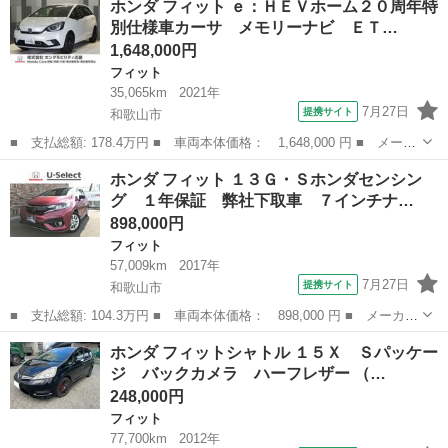
ホンダ フィット ｅ：ＨＥＶホーム２０周年特
ＶＲＳ 当社デモカー ２年保証 ９インチコネクトナビ ＥＴＣ
別仕様車カーサ メモリーナビ ＥＴ…
サイドエ...
1,648,000円
フィット
35,065km
2021年
7月27日
提携サイト
和歌山市
■ 支払総額: 178.4万円 ■ 車両本体価格： 1,648,000 円 ■ メーカ
ー名： ホンダ ■ 車種名： フィット ■ グレード名： ｅ：ＨＥ
和歌山
和歌山市
フィット
ホンダ フィット １３Ｇ・Ｓホンダセンシン
Ｖホーム２０周年特別仕様車カーサ メモリーナビ ＥＴＣ リアカ
グ １年保証 弊社下取車 ７インチナ…
メラ ド...
898,000円
フィット
57,009km
2017年
7月27日
提携サイト
和歌山市
■ 支払総額: 104.3万円 ■ 車両本体価格： 898,000 円 ■ メーカー
名： ホンダ ■ 車種名： フィット ■ グレード名： １３Ｇ・Ｓ
和歌山
和歌山市
フィット
ホンダ フィットシャトル １５Ｘ Ｓパッケー
ホンダセンシング １年保証 弊社下取車 ７インチナビＴＶ ドラ
ジ バックカメラ ハーフレザー （…
レコ ＥＴ...
248,000円
フィット
77,700km
2012年