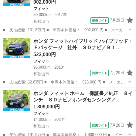
902,000円
フィット
80,000km
2017年
7月29日
提携サイト
和歌山市
■ 支払総額: 101.8万円 ■ 車両本体価格： 902,000 円 ■ メーカー
名： ホンダ ■ 車種名： フィット ■ グレード名： １３Ｇ・Ｌ
和歌山
和歌山市
フィット
ホンダ フィットハイブリッド ハイブリッド・
パッケージファインエディション 保証書／純正 ＳＤナビ／シティ
Ｆパッケージ 社外 ＳＤナビ／Ｂｌ…
ーブレーキ...
523,000円
フィット
95,000km
2013年
7月29日
提携サイト
和歌山市
■ 支払総額: 62.8万円 ■ 車両本体価格： 523,000 円 ■ メーカー
名： ホンダ ■ 車種名： フィットハイブリッド ■ グレード
和歌山
和歌山市
フィット
ホンダ フィット ホーム 保証書／純正 ８イ
名： ハイブリッド・Ｆパッケージ 社外 ＳＤナビ／Ｂｌｕｅｔｏ
ンチ ＳＤナビ／ホンダセンシング／…
ｏｔｈ接続／ＥＴ...
1,809,000円
フィット
14,000km
2024年
7月28日
提携サイト
和歌山市
■ 支払総額: 191.8万円 ■ 車両本体価格： 1,809,000 円 ■ メーカ