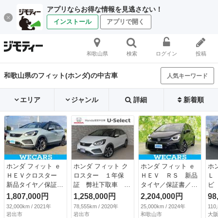
アプリならお得な情報を見逃さない！
インストール
アプリで開く
和歌山県
検索
ログイン
投稿
和歌山県のフィット(ホンダ)の中古車
人気キーワード
エリア
ジャンル
詳細
新着順
ホンダ フィット ｅ
ホンダ フィット ク
ホンダ フィット ｅ
ホ
ＨＥＶクロスター
ロスター １年保
ＨＥＶ ＲＳ 新品
Ｌ
新品タイヤ／保証書
証 弊社下取車 ２
タイヤ／保証書／純
ビ
／純正 ＳＤナビ／
トーン ナビＴＶ
正 ９インチ ＳＤ
ライ
1,807,000円
1,258,000円
2,204,000円
98
ホンダセンシング／
ＥＴＣ ドラレコ前
ナビ／ホンダセンシ
32,000km / 2021年
78,555km / 2020年
25,000km / 2024年
110
車線逸脱防止支援シ
後 サイドエアバッ
ング／車線逸脱防止
岩出市
岩出市
和歌山市
大阪