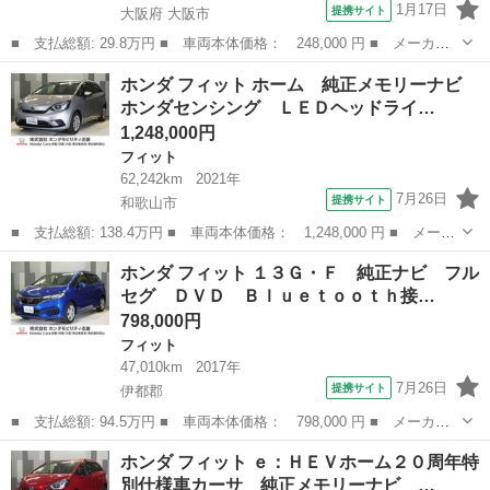
1月17日
提携サイト
大阪府 大阪市
■ 支払総額: 29.8万円 ■ 車両本体価格： 248,000 円 ■ メーカー
名： ホンダ ■ 車種名： フィットシャトル ■ グレード名： １
大阪
大阪市
フィット
ホンダ フィット ホーム 純正メモリーナビ
５Ｘ Ｓパッケージ バックカメラ ハーフレザー ■ 排気量：
ホンダセンシング ＬＥＤヘッドライ…
1500cc...
1,248,000円
フィット
62,242km
2021年
7月26日
提携サイト
和歌山市
■ 支払総額: 138.4万円 ■ 車両本体価格： 1,248,000 円 ■ メーカ
ー名： ホンダ ■ 車種名： フィット ■ グレード名： ホーム
和歌山
和歌山市
フィット
ホンダ フィット １３Ｇ・Ｆ 純正ナビ フル
純正メモリーナビ ホンダセンシング ＬＥＤヘッドライト ＥＴ
セグ ＤＶＤ Ｂｌｕｅｔｏｏｔｈ接…
Ｃ ドライ...
798,000円
フィット
47,010km
2017年
7月26日
提携サイト
伊都郡
■ 支払総額: 94.5万円 ■ 車両本体価格： 798,000 円 ■ メーカー
名： ホンダ ■ 車種名： フィット ■ グレード名： １３Ｇ・
和歌山
伊都郡
フィット
ホンダ フィット ｅ：ＨＥＶホーム２０周年特
Ｆ 純正ナビ フルセグ ＤＶＤ Ｂｌｕｅｔｏｏｔｈ接続 ホンダ
別仕様車カーサ 純正メモリーナビ …
センシング Ｅ...