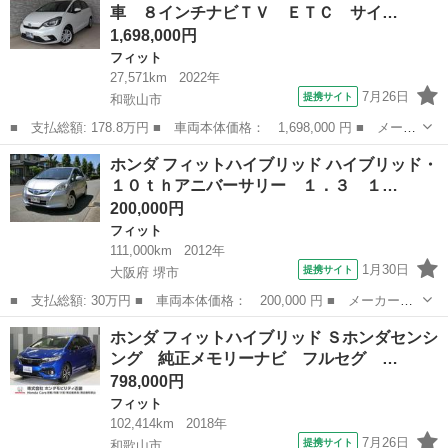
車 ８インチナビＴＶ ＥＴＣ サイ…
Ｃ サイド...
1,698,000円
フィット
27,571km
2022年
7月26日
提携サイト
和歌山市
■ 支払総額: 178.8万円 ■ 車両本体価格： 1,698,000 円 ■ メーカ
ー名： ホンダ ■ 車種名： フィット ■ グレード名： ホーム
和歌山
和歌山市
フィット
ホンダ フィットハイブリッド ハイブリッド・
２年保証 弊社下取車 ８インチナビＴＶ ＥＴＣ サイドエアバッ
１０ｔｈアニバーサリー １．３ １…
グ ドラ...
200,000円
フィット
111,000km
2012年
1月30日
提携サイト
大阪府 堺市
■ 支払総額: 30万円 ■ 車両本体価格： 200,000 円 ■ メーカー
名： ホンダ ■ 車種名： フィットハイブリッド ■ グレード
大阪
堺市
フィット
ホンダ フィットハイブリッド Ｓホンダセンシ
名： ハイブリッド・１０ｔｈアニバーサリー １．３ １０ｔｈア
ング 純正メモリーナビ フルセグ …
ニバーサリ ■ 排気...
798,000円
フィット
102,414km
2018年
7月26日
提携サイト
和歌山市