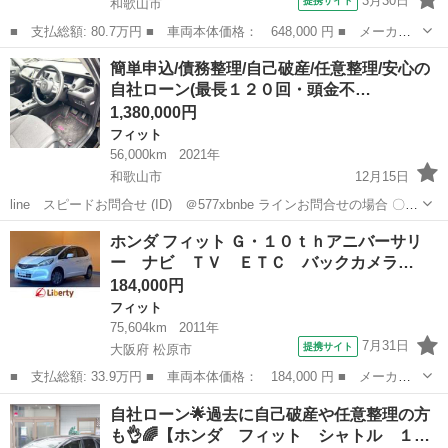
3月30日
提携サイト
和歌山市
■ 支払総額: 80.7万円 ■ 車両本体価格： 648,000 円 ■ メーカー
名： ホンダ ■ 車種名： フィット ■ グレード名： １３Ｇ・Ｌ
和歌山
和歌山市
フィット
簡単申込/債務整理/自己破産/任意整理/安心の
ホンダセンシング メモリーナビ ＥＴＣ リアカメラ ホンダセン
自社ローン(最長１２０回・頭金不…
シング ＬＥ...
1,380,000円
フィット
56,000km
2021年
和歌山市
12月15日
line スピードお問合せ (ID) ＠577xbnbe ラインお問合せの場合 〇お
名前 お電話番号 在庫番号 スピード審査希望とメッセージをいた
和歌山
和歌山市
フィット
自社
ホンダ フィット Ｇ・１０ｔｈアニバーサリ
だけますとスムーズにご対応おこなえます。 ご希望のお車...
ー ナビ ＴＶ ＥＴＣ バックカメラ…
184,000円
フィット
75,604km
2011年
7月31日
提携サイト
大阪府 松原市
■ 支払総額: 33.9万円 ■ 車両本体価格： 184,000 円 ■ メーカー
名： ホンダ ■ 車種名： フィット ■ グレード名： Ｇ・１０ｔ
大阪
松原市
フィット
自社ローン🌟過去に自己破産や任意整理の方
ｈアニバーサリー ナビ ＴＶ ＥＴＣ バックカメラ スマートキ
も👌🌈【ホンダ フィット シャトル １…
ー 電動格納...