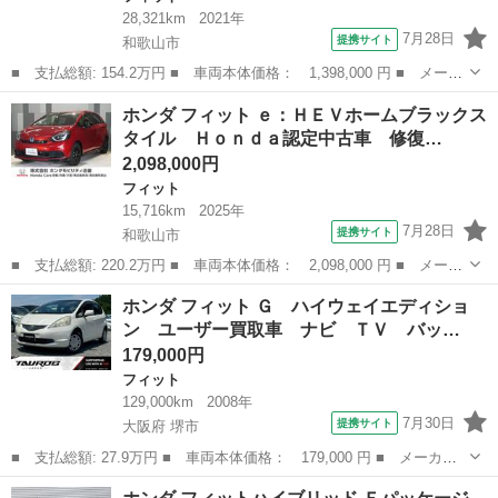
28,321km
2021年
7月28日
提携サイト
和歌山市
■ 支払総額: 154.2万円 ■ 車両本体価格： 1,398,000 円 ■ メーカ
ー名： ホンダ ■ 車種名： フィット ■ グレード名： ホーム
和歌山
和歌山市
フィット
ホンダ フィット ｅ：ＨＥＶホームブラックス
弊社下取車 ８インチナビＴＶ リアカメラ ドラレコ ＥＴＣ Ｌ
タイル Ｈｏｎｄａ認定中古車 修復…
ＥＤヘッ...
2,098,000円
フィット
15,716km
2025年
7月28日
提携サイト
和歌山市
■ 支払総額: 220.2万円 ■ 車両本体価格： 2,098,000 円 ■ メーカ
ー名： ホンダ ■ 車種名： フィット ■ グレード名： ｅ：ＨＥ
和歌山
和歌山市
フィット
ホンダ フィット Ｇ ハイウェイエディショ
Ｖホームブラックスタイル Ｈｏｎｄａ認定中古車 修復歴なし Ｈ
ン ユーザー買取車 ナビ ＴＶ バッ…
ｏｎｄａ...
179,000円
フィット
129,000km
2008年
7月30日
提携サイト
大阪府 堺市
■ 支払総額: 27.9万円 ■ 車両本体価格： 179,000 円 ■ メーカー
名： ホンダ ■ 車種名： フィット ■ グレード名： Ｇ ハイウ
大阪
堺市
フィット