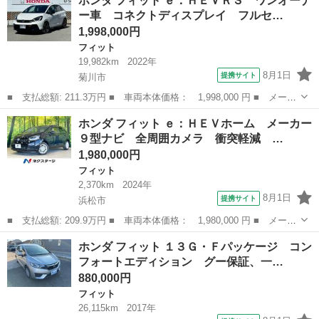
ホンダ フィット ｅ：ＨＥＶＲＳ ワンオーナ
名： シーズ ファインスタイル ハイブリッド ＥＴＣ バックカ
ー車 コネクトディスプレイ フルセ…
メラ ナビ ＴＶ...
1,998,000円
フィット
19,982km
2022年
8月1日
提携サイト
菊川市
■ 支払総額: 211.3万円 ■ 車両本体価格： 1,998,000 円 ■ メーカ
ー名： ホンダ ■ 車種名： フィット ■ グレード名： ｅ：ＨＥ
静岡
菊川市
フィット
ホンダ フィット ｅ：ＨＥＶホーム メーカー
ＶＲＳ ワンオーナー車 コネクトディスプレイ フルセグテレビ
９型ナビ 全周囲カメラ 衝突軽減 …
バックカ...
1,980,000円
フィット
2,370km
2024年
8月1日
提携サイト
浜松市
■ 支払総額: 209.9万円 ■ 車両本体価格： 1,980,000 円 ■ メーカ
ー名： ホンダ ■ 車種名： フィット ■ グレード名： ｅ：ＨＥ
静岡
浜松市
フィット
ホンダ フィット １３Ｇ・Ｆパッケージ コン
Ｖホーム メーカー９型ナビ 全周囲カメラ 衝突軽減 禁煙車 Ｂ
フォートエディション グー保証、一…
ｌｕｅｔ...
880,000円
フィット
26,115km
2017年