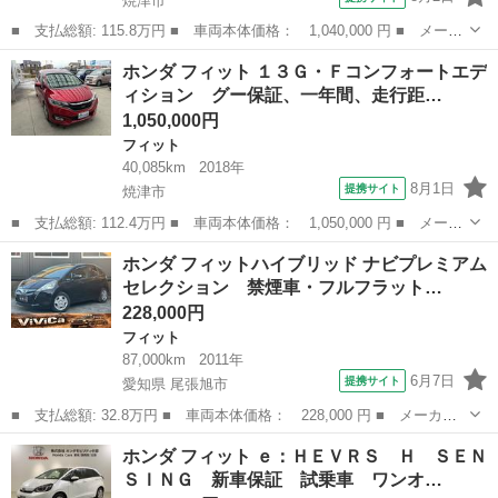
焼津市
■ 支払総額: 115.8万円 ■ 車両本体価格： 1,040,000 円 ■ メーカ
ー名： ホンダ ■ 車種名： フィット ■ グレード名： １３Ｇ・
静岡
焼津市
フィット
ホンダ フィット １３Ｇ・Ｆコンフォートエデ
Ｌ ホンダセンシング グー保証、一年間、走行距離無制限付、グー
ィション グー保証、一年間、走行距…
故障診断...
1,050,000円
フィット
40,085km
2018年
8月1日
提携サイト
焼津市
■ 支払総額: 112.4万円 ■ 車両本体価格： 1,050,000 円 ■ メーカ
ー名： ホンダ ■ 車種名： フィット ■ グレード名： １３Ｇ・
静岡
焼津市
フィット
ホンダ フィットハイブリッド ナビプレミアム
Ｆコンフォートエディション グー保証、一年間、走行距離無制限
セレクション 禁煙車・フルフラット…
付、グー故...
228,000円
フィット
87,000km
2011年
6月7日
提携サイト
愛知県 尾張旭市
■ 支払総額: 32.8万円 ■ 車両本体価格： 228,000 円 ■ メーカー
名： ホンダ ■ 車種名： フィットハイブリッド ■ グレード
愛知
尾張旭市
フィット
ホンダ フィット ｅ：ＨＥＶＲＳ Ｈ ＳＥＮ
名： ナビプレミアムセレクション 禁煙車・フルフラット・クルー
ＳＩＮＧ 新車保証 試乗車 ワンオ…
ズコントロール・...