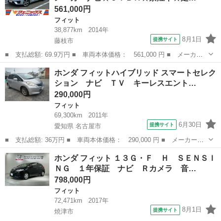
561,000円
フィット
38,877km
2014年
8月1日
提携サイト
藤枝市
■ 支払総額: 69.9万円 ■ 車両本体価格： 561,000 円 ■ メーカー
名： ホンダ ■ 車種名： フィットハイブリッド ■ グレード
静岡
藤枝市
フィット
ホンダ フィットハイブリッド スマートセレク
名： Ｆパッケージ☆メーカーナビ☆ＣＴＢＡ☆禁煙車☆走行３万Ｋ
ション ナビ ＴＶ キーレスエント…
ｍ台 メーカーメ...
290,000円
フィット
69,300km
2011年
6月30日
提携サイト
愛知県 名古屋市
■ 支払総額: 36万円 ■ 車両本体価格： 290,000 円 ■ メーカー
名： ホンダ ■ 車種名： フィットハイブリッド ■ グレード
愛知
名古屋市
フィット
ホンダ フィット １３Ｇ・Ｆ Ｈ ＳＥＮＳＩ
名： スマートセレクション ナビ ＴＶ キーレスエントリー ス
ＮＧ １年保証 ナビ Ｒカメラ 音…
マートキー 盗難防止...
798,000円
フィット
72,471km
2017年
8月1日
提携サイト
焼津市