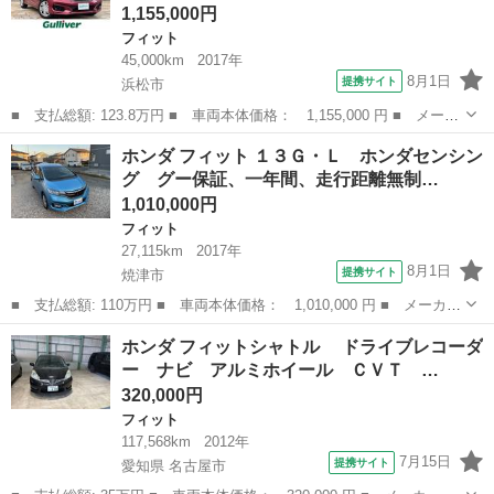
1,155,000円
フィット
45,000km
2017年
8月1日
提携サイト
浜松市
■ 支払総額: 123.8万円 ■ 車両本体価格： 1,155,000 円 ■ メーカ
ー名： ホンダ ■ 車種名： フィット ■ グレード名： １３Ｇ・
静岡
浜松市
フィット
ホンダ フィット １３Ｇ・Ｌ ホンダセンシン
Ｆ 純正ナビ レーダークルコン ホンダセンシング バックカメ
グ グー保証、一年間、走行距離無制…
ラ レーン...
1,010,000円
フィット
27,115km
2017年
8月1日
提携サイト
焼津市
■ 支払総額: 110万円 ■ 車両本体価格： 1,010,000 円 ■ メーカー
名： ホンダ ■ 車種名： フィット ■ グレード名： １３Ｇ・
静岡
焼津市
フィット
ホンダ フィットシャトル ドライブレコーダ
Ｌ ホンダセンシング グー保証、一年間、走行距離無制限付、グー
ー ナビ アルミホイール ＣＶＴ …
故障診断付き...
320,000円
フィット
117,568km
2012年
7月15日
提携サイト
愛知県 名古屋市