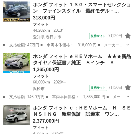
静岡
藤枝市
フィット
ホンダ フィット １３Ｇ・スマートセレクショ
Ｖホーム 禁煙車 Ｈ ＳＥＮＳＩＮＧ 新車保証 試乗車 ワンオ
ン ファインスタイル 最終モデル・…
－ナ－ ...
318,000円
フィット
44,202km
2013年
7月29日
提携サイト
愛知県 春日井市
■ 支払総額: 42万円 ■ 車両本体価格： 318,000 円 ■ メーカー
名： ホンダ ■ 車種名： フィット ■ グレード名： １３Ｇ・ス
愛知
春日井市
フィット
ホンダ フィット ｅＨＥＶホーム ★★★新品
マートセレクション ファインスタイル 最終モデル・ＯＢＤ診断異
タイヤ／保証書／純正 ８インチ Ｓ…
常無し・ＥＣＯモ...
1,365,000円
フィット
60,000km
2020年
7月30日
提携サイト
浜松市
■ 支払総額: 146.9万円 ■ 車両本体価格： 1,365,000 円 ■ メーカ
ー名： ホンダ ■ 車種名： フィット ■ グレード名： ｅＨＥＶ
静岡
浜松市
フィット
ホンダ フィット ｅ：ＨＥＶホーム Ｈ ＳＥ
ホーム ★★★新品タイヤ／保証書／純正 ８インチ ＳＤナビ／ホ
ＮＳＩＮＧ 新車保証 試乗車 ワン…
ンダセン...
2,377,000円
フィット
4,739km
2025年