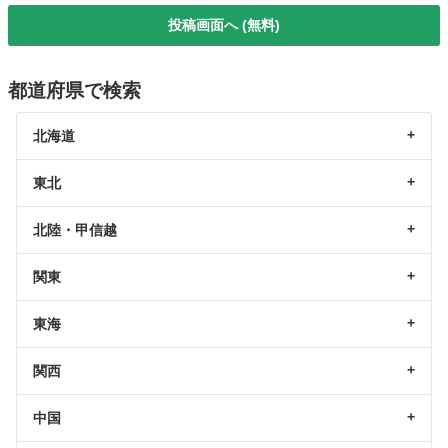
投稿画面へ (無料)
都道府県で検索
北海道
東北
北陸・甲信越
関東
東海
関西
中国