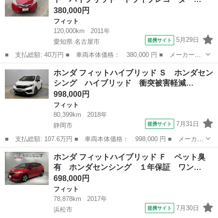
380,000円
フィット
120,000km
2011年
5月29日
提携サイト
愛知県 名古屋市
■ 支払総額: 40万円 ■ 車両本体価格： 380,000 円 ■ メーカー
名： ホンダ ■ 車種名： フィットハイブリッド ■ グレード
愛知
名古屋市
フィット
ホンダ フィットハイブリッド Ｓ ホンダセン
名： ベースグレード ハイブリッド ドライブレコーダー ナビ
シング ハイブリッド 衝突被害軽減…
オートクルーズコント...
998,000円
フィット
80,399km
2018年
7月31日
提携サイト
静岡市
■ 支払総額: 107.6万円 ■ 車両本体価格： 998,000 円 ■ メーカー
名： ホンダ ■ 車種名： フィットハイブリッド ■ グレード
静岡
静岡市
フィット
ホンダ フィットハイブリッド Ｆ ペット臭
名： Ｓ ホンダセンシング ハイブリッド 衝突被害軽減システ
有 ホンダセンシング １年保証 ワン…
ム オートクルー...
698,000円
フィット
78,878km
2017年
7月30日
提携サイト
浜松市