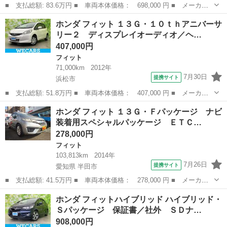
■ 支払総額: 83.6万円 ■ 車両本体価格： 698,000 円 ■ メーカー
名： ホンダ ■ 車種名： フィットハイブリッド ■ グレード
静岡
浜松市
フィット
ホンダ フィット １３Ｇ・１０ｔｈアニバーサ
名： Ｆ ペット臭有 ホンダセンシング １年保証 ワンオ－ナ
リー２ ディスプレイオーディオ／ヘ…
－ 純正７インチナ...
407,000円
フィット
71,000km
2012年
7月30日
提携サイト
浜松市
■ 支払総額: 51.8万円 ■ 車両本体価格： 407,000 円 ■ メーカー
名： ホンダ ■ 車種名： フィット ■ グレード名： １３Ｇ・１
静岡
浜松市
フィット
ホンダ フィット １３Ｇ・Ｆパッケージ ナビ
０ｔｈアニバーサリー２ ディスプレイオーディオ／ヘッドランプ
装着用スペシャルパッケージ ＥＴＣ…
ＨＩＤ／ＵＳ...
278,000円
フィット
103,813km
2014年
7月26日
提携サイト
愛知県 半田市
■ 支払総額: 41.5万円 ■ 車両本体価格： 278,000 円 ■ メーカー
名： ホンダ ■ 車種名： フィット ■ グレード名： １３Ｇ・Ｆ
愛知
半田市
フィット
ホンダ フィットハイブリッド ハイブリッド・
パッケージ ナビ装着用スペシャルパッケージ ＥＴＣ スマートキ
Ｓパッケージ 保証書／社外 ＳＤナ…
ー ■ 排気...
908,000円