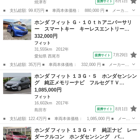
8月1日
提携サイト
焼津市
■ 支払総額: 99.8万円 ■ 車両本体価格： 880,000 円 ■ メーカー
名： ホンダ ■ 車種名： フィット ■ グレード名： １３Ｇ・Ｆ
静岡
焼津市
フィット
ホンダ フィット Ｇ・１０ｔｈアニバーサリ
パッケージ コンフォートエディション グー保証、一年間、走行距
ー スマートキー キーレスエントリー…
離無制限付、...
332,000円
フィット
31,555km
2012年
7月29日
提携サイト
愛知県 西尾市
■ 支払総額: 35万円 ■ 車両本体価格： 332,000 円 ■ メーカー
名： ホンダ ■ 車種名： フィット ■ グレード名： Ｇ・１０ｔ
愛知
西尾市
フィット
ホンダ フィット １３Ｇ・Ｓ ホンダセンシン
ｈアニバーサリー スマートキー キーレスエントリー ＥＣＯＮ
グ 純正メモリーナビ フルセグＴＶ…
ＥＴＣ ナビ ド...
1,085,000円
フィット
16,602km
2017年
8月1日
提携サイト
島田市
■ 支払総額: 122.4万円 ■ 車両本体価格： 1,085,000 円 ■ メーカ
ー名： ホンダ ■ 車種名： フィット ■ グレード名： １３Ｇ・
静岡
島田市
フィット
ホンダ フィット １３Ｇ・Ｆ 純正ナビ レー
Ｓ ホンダセンシング 純正メモリーナビ フルセグＴＶ Ｂｌｕｅ
ダークルコン ホンダセンシング バ…
ｔｏｏｔ...