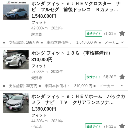
静岡
菊川市
フィット
ホンダ フィット ｅ：ＨＥＶクロスター ナ
名： Ｆパッケージ ワンオーナー車 社外メモリーナビ フルセグ
ビ フルセグ 前後ドラレコ Ｒカメラ…
テレビ ＥＴＣ車...
1,548,000円
フィット
42,000km
2021年
7月31日
提携サイト
駿東郡
■ 支払総額: 166万円 ■ 車両本体価格： 1,548,000 円 ■ メーカー
名： ホンダ ■ 車種名： フィット ■ グレード名： ｅ：ＨＥＶ
静岡
駿東郡
フィット
ホンダ フィット １３Ｇ （車検整備付）
クロスター ナビ フルセグ 前後ドラレコ Ｒカメラ ＥＴＣ Ｌ
310,000円
ＥＤ ＡＷ...
フィット
97,000km
2013年
6月26日
提携サイト
焼津市
■ 支払総額: 38万円 ■ 車両本体価格： 310,000 円 ■ メーカー
名： ホンダ ■ 車種名： フィット ■ グレード名： １３Ｇ ■
静岡
焼津市
フィット
ホンダ フィット ｅ：ＨＥＶホーム バックカ
排気量： 1300cc ■ ドア枚数： 5D ■ ミッション： CVT ■ ...
メラ ナビ ＴＶ クリアランスソナ…
1,390,000円
フィット
44,808km
2021年
7月31日
提携サイト
浜松市