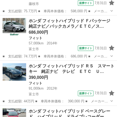
7月31日
提携サイト
藤枝市
■ 支払総額: 75.7万円 ■ 車両本体価格： 598,000 円 ■ メーカー
名： ホンダ ■ 車種名： フィット ■ グレード名： １３Ｇ・Ｆ
静岡
藤枝市
フィット
ホンダ フィットハイブリッド Ｆパッケージ
パッケージ あんしんＰＫＧ １年保証 ナビＴＶ ＤＶＤ ＥＴ
純正ナビ／バックカメラ／ＥＴＣ／ス…
Ｃ ＶＳＡ ス...
686,000円
フィット
57,000km
2014年
7月31日
提携サイト
富士市
■ 支払総額: 74.7万円 ■ 車両本体価格： 686,000 円 ■ メーカー
名： ホンダ ■ 車種名： フィットハイブリッド ■ グレード
静岡
富士市
フィット
ホンダ フィットハイブリッド ＲＳ スマート
名： Ｆパッケージ 純正ナビ／バックカメラ／ＥＴＣ／スペアキー
キー 純正ナビ テレビ ＥＴＣ Ｕ…
／フルセグＴＶ／...
390,000円
フィット
91,000km
2012年
7月31日
提携サイト
富士市
■ 支払総額: 44万円 ■ 車両本体価格： 390,000 円 ■ メーカー
名： ホンダ ■ 車種名： フィットハイブリッド ■ グレード
静岡
富士市
フィット
ホンダ フィットハイブリッド ベースグレー
名： ＲＳ スマートキー 純正ナビ テレビ ＥＴＣ ＵＳＢ ク
ド ハイブリッド ドライブレコーダー…
ルーズコントロール ...