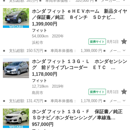
■ 支払総額: 35万円 ■ 車両本体価格： 320,000 円 ■ メーカー
名： ホンダ ■ 車種名： フィットシャトル ■ グレード名：
愛知
名古屋市
フィット
ホンダ フィット ｅＨＥＶホーム 新品タイヤ
ドライブレコーダー ナビ アルミホイール ＣＶＴ ＡＢＳ エア
／保証書／純正 ８インチ ＳＤナビ…
コン パワーステ...
1,399,000円
フィット
54,000km
2020年
8月1日
提携サイト
浜松市
■ 支払総額: 150.5万円 ■ 車両本体価格： 1,399,000 円 ■ メーカ
ー名： ホンダ ■ 車種名： フィット ■ グレード名： ｅＨＥＶ
静岡
浜松市
フィット
ホンダ フィット １３Ｇ・Ｌ ホンダセンシン
ホーム 新品タイヤ／保証書／純正 ８インチ ＳＤナビ／ホンダセ
グ 前ドライブレコーダー ＥＴＣ …
ンシング...
1,178,000円
フィット
12,718km
2019年
8月1日
提携サイト
島田市
■ 支払総額: 131.4万円 ■ 車両本体価格： 1,178,000 円 ■ メーカ
ー名： ホンダ ■ 車種名： フィット ■ グレード名： １３Ｇ・
静岡
島田市
フィット
ホンダ フィット １３Ｇ・Ｆ 保証書／純正
Ｌ ホンダセンシング 前ドライブレコーダー ＥＴＣ 社外メモリ
ＳＤナビ／ホンダセンシング／車線逸…
ーナビ ...
957,000円