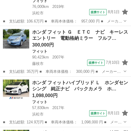
フィット
76,000km
2019年
8月1日
提携サイト
浜松市
■ 支払総額: 106.6万円 ■ 車両本体価格： 957,000 円 ■ メーカー
名： ホンダ ■ 車種名： フィット ■ グレード名： １３Ｇ・
静岡
浜松市
フィット
ホンダ フィット Ｇ ＥＴＣ ナビ キーレス
Ｆ 保証書／純正 ＳＤナビ／ホンダセンシング／車線逸脱防止支援
エントリー 電動格納ミラー フルフ…
システム／ド...
300,000円
フィット
90,423km
2007年
7月10日
提携サイト
藤枝市
■ 支払総額: 35万円 ■ 車両本体価格： 300,000 円 ■ メーカー
名： ホンダ ■ 車種名： フィット ■ グレード名： Ｇ ＥＴ
静岡
藤枝市
フィット
ホンダ フィットハイブリッド Ｌ ホンダセン
Ｃ ナビ キーレスエントリー 電動格納ミラー フルフラット Ｃ
シング 純正ナビ バックカメラ ホ…
ＶＴ 盗難防止シス...
1,098,000円
フィット
57,830km
2017年
8月1日
提携サイト
浜松市
■ 支払総額: 124.9万円 ■ 車両本体価格： 1,098,000 円 ■ メーカ
ー名： ホンダ ■ 車種名： フィットハイブリッド ■ グレード
静岡
浜松市
フィット