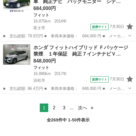
車 純正ナビ バックモニター シテ…
ートキー 電動格...
684,000円
フィット
16,875km
2014年
7月30日
提携サイト
富士市
■ 支払総額: 79.9万円 ■ 車両本体価格： 684,000 円 ■ メーカー
名： ホンダ ■ 車種名： フィット ■ グレード名： １３Ｇ・Ｆ
静岡
富士市
フィット
ホンダ フィットハイブリッド Ｆパッケージ
パッケージ 禁煙車 純正ナビ バックモニター シティブレーキ
禁煙 １年保証 純正７インチナビＶ…
ＥＴＣ スマ...
848,000円
フィット
16,890km
2017年
7月30日
提携サイト
浜松市
■ 支払総額: 96.4万円 ■ 車両本体価格： 848,000 円 ■ メーカー
名： ホンダ ■ 車種名： フィットハイブリッド ■ グレード
静岡
浜松市
フィット
名： Ｆパッケージ 禁煙 １年保証 純正７インチナビＶＸＭ－１
７４ＶＦＸｉ Ｔ...
1
2
3
...
次へ
全269件中 1-50件表示