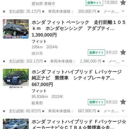
7月28日
提携サイト
愛知県 豊橋市
■ 支払総額: 35.1万円 ■ 車両本体価格： 250,000 円 ■ メーカー
名： ホンダ ■ 車種名： フィット ■ グレード名： Ｇ 運転席
愛知
豊橋市
フィット
ホンダ フィット ベーシック 走行距離１０５
エアバック 衝突安全ボディ パワーウィンドウ パワーステアリン
ｋｍ ホンダセンシング アダプティ…
グ 助手席エ...
1,390,000円
フィット
105km
2024年
8月1日
提携サイト
掛川市
■ 支払総額: 152.1万円 ■ 車両本体価格： 1,390,000 円 ■ メーカ
ー名： ホンダ ■ 車種名： フィット ■ グレード名： ベーシッ
静岡
掛川市
フィット
ホンダ フィットハイブリッド Ｌパッケージ
ク 走行距離１０５ｋｍ ホンダセンシング アダプティブクルーズ
純正ナビ 禁煙車 シティブレーキア…
コントロ...
667,000円
フィット
95,834km
2015年
8月1日
提携サイト
駿東郡
■ 支払総額: 82.9万円 ■ 車両本体価格： 667,000 円 ■ メーカー
名： ホンダ ■ 車種名： フィットハイブリッド ■ グレード
静岡
駿東郡
フィット
ホンダ フィットハイブリッド Ｆパッケージ☆
名： Ｌパッケージ 純正ナビ 禁煙車 シティブレーキアクティブ
メーカーナビ☆ＣＴＢＡ☆禁煙車☆走…
システム バック...