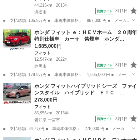
44,215km
2015年
8月1日
提携サイト
浜松市
■ 支払総額: 105.9万円 ■ 車両本体価格： 897,000 円 ■ メーカー
名： ホンダ ■ 車種名： フィットハイブリッド ■ グレード
静岡
浜松市
フィット
ホンダ フィット ｅ：ＨＥＶホーム ２０周年
名： Ｓパッケージ 純正ＳＤナビ バックカメラ 衝突被害軽減シ
特別仕様車 カーサ 禁煙車 ホンダ…
ステム 禁煙車...
1,685,000円
フィット
12,547km
2022年
8月1日
提携サイト
静岡市
■ 支払総額: 179.9万円 ■ 車両本体価格： 1,685,000 円 ■ メーカ
ー名： ホンダ ■ 車種名： フィット ■ グレード名： ｅ：ＨＥ
静岡
静岡市
フィット
ホンダ フィットハイブリッド シーズ ファイ
Ｖホーム ２０周年特別仕様車 カーサ 禁煙車 ホンダセンシン
ンスタイル ハイブリッド ＥＴＣ …
グ 純正ナ...
278,000円
フィット
86,956km
2013年
8月1日
提携サイト
愛知県 一宮市
■ 支払総額: 34.7万円 ■ 車両本体価格： 278,000 円 ■ メーカー
名： ホンダ ■ 車種名： フィットハイブリッド ■ グレード
愛知
一宮市
フィット