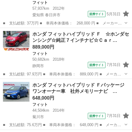
フィット
57,937km
2012年
5月31日
提携サイト
愛知県 春日井市
■ 支払総額: 37万円 ■ 車両本体価格： 268,000 円 ■ メーカー
名： ホンダ ■ 車種名： フィット ■ グレード名： Ｇ・１０ｔ
愛知
春日井市
フィット
ホンダ フィットハイブリッド Ｆ ☆ホンダセ
ｈアニバーサリー ＯＢＤ診断異常ナシ・走行５７９３７キロ・ナ
ンシング☆純正７インチナビ☆Ｃａｒ…
ビ・地デジ・ＣＤ・...
889,000円
フィット
50,682km
2018年
7月31日
提携サイト
静岡市
■ 支払総額: 97.9万円 ■ 車両本体価格： 889,000 円 ■ メーカー
名： ホンダ ■ 車種名： フィットハイブリッド ■ グレード
静岡
静岡市
フィット
ホンダ フィットハイブリッド Ｆパッケージ
名： Ｆ ☆ホンダセンシング☆純正７インチナビ☆Ｃａｒｐｌａｙ
ワンオーナー車 社外メモリーナビ …
☆Ｂｌｕｅｔｏｏ...
648,000円
フィット
44,504km
2014年
7月31日
提携サイト
菊川市
■ 支払総額: 75.6万円 ■ 車両本体価格： 648,000 円 ■ メーカー
名： ホンダ ■ 車種名： フィットハイブリッド ■ グレード