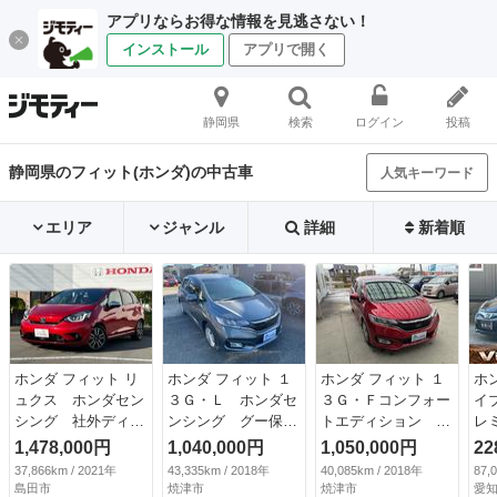
アプリならお得な情報を見逃さない！
インストール
アプリで開く
静岡県
検索
ログイン
投稿
静岡県のフィット(ホンダ)の中古車
人気キーワード
エリア
ジャンル
詳細
新着順
ホンダ フィット リ
ホンダ フィット １
ホンダ フィット １
ホ
ュクス ホンダセン
３Ｇ・Ｌ ホンダセ
３Ｇ・Ｆコンフォー
イ
シング 社外ディス
ンシング グー保
トエディション グ
レ
プレイオーディオ
証、一年間、走行距
ー保証、一年間、走
ン
1,478,000円
1,040,000円
1,050,000円
22
ＡｐｐｌｅＣａｒＰ
離無制限付、グー故
行距離無制限付、グ
ラ
37,866km / 2021年
43,335km / 2018年
40,085km / 2018年
87,
ｌａｙ Ａｎｄｒｏ
障診断付き、衝突軽
ー故障診断付き、衝
ン
島田市
焼津市
焼津市
愛知