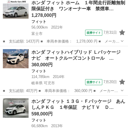
ホンダ フィット ホーム １年間走行距離無制
バーサリー 排気量：1300cc 年式：2012年5月 車検満了日：2027年3
限保証付き ワンオーナー車 禁煙車…
月...
1,278,000円
フィット
56,000km
2021年
7月31日
提携サイト
富士市
■ 支払総額: 143万円 ■ 車両本体価格： 1,278,000 円 ■ メーカー
名： ホンダ ■ 車種名： フィット ■ グレード名： ホーム １
静岡
富士市
フィット
ホンダ フィットハイブリッド Ｌパッケージ
年間走行距離無制限保証付き ワンオーナー車 禁煙車 前後ドラレ
ナビ オートクルーズコントロール …
コ コネク...
360,000円
フィット
114,785km
2014年
7月20日
提携サイト
岐阜県 可児市
■ 支払総額: 40万円 ■ 車両本体価格： 360,000 円 ■ メーカー
名： ホンダ ■ 車種名： フィットハイブリッド ■ グレード
岐阜
可児市
フィット
ホンダ フィット １３Ｇ・Ｆパッケージ あん
名： Ｌパッケージ ナビ オートクルーズコントロール ＬＥＤヘ
しんＰＫＧ １年保証 ナビＴＶ Ｄ…
ッドランプ スマート...
598,000円
フィット
66,680km
2013年