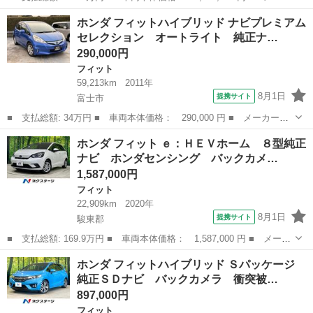
ー名： ホンダ ■ 車種名： フィット ■ グレード名： ｅ：ＨＥ
静岡
藤枝市
フィット
ホンダ フィットハイブリッド ナビプレミアム
Ｖ ＲＳ☆フルエアロ☆ワンオーナー☆修復無☆禁煙車☆ スマフォ
セレクション オートライト 純正ナ…
連携ナビ...
290,000円
フィット
59,213km
2011年
8月1日
提携サイト
富士市
■ 支払総額: 34万円 ■ 車両本体価格： 290,000 円 ■ メーカー
名： ホンダ ■ 車種名： フィットハイブリッド ■ グレード
静岡
富士市
フィット
ホンダ フィット ｅ：ＨＥＶホーム ８型純正
名： ナビプレミアムセレクション オートライト 純正ナビ バッ
ナビ ホンダセンシング バックカメ…
クカメラ ＥＴＣ ク...
1,587,000円
フィット
22,909km
2020年
8月1日
提携サイト
駿東郡
■ 支払総額: 169.9万円 ■ 車両本体価格： 1,587,000 円 ■ メーカ
ー名： ホンダ ■ 車種名： フィット ■ グレード名： ｅ：ＨＥ
静岡
駿東郡
フィット
ホンダ フィットハイブリッド Ｓパッケージ
Ｖホーム ８型純正ナビ ホンダセンシング バックカメラ ドラレ
純正ＳＤナビ バックカメラ 衝突被…
コ ＥＴ...
897,000円
フィット