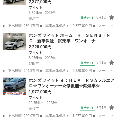
2,377,000円
フィット
3,591km
2025年
8月1日
提携サイト
焼津市
■ 支払総額: 250.1万円 ■ 車両本体価格： 2,377,000 円 ■ メーカ
ー名： ホンダ ■ 車種名： フィット ■ グレード名： ｅ：ＨＥ
静岡
焼津市
フィット
ホンダ フィット ホーム Ｈ ＳＥＮＳＩＮ
ＶＲＳ Ｈ ＳＥＮＳＩＮＧ 新車保証 試乗車 ワンオ－ナ－ 純
Ｇ 新車保証 試乗車 ワンオ－ナ－ …
正ナビ ...
2,320,000円
フィット
3,266km
2025年
8月1日
提携サイト
磐田市
■ 支払総額: 244.3万円 ■ 車両本体価格： 2,320,000 円 ■ メーカ
ー名： ホンダ ■ 車種名： フィット ■ グレード名： ホーム
静岡
磐田市
フィット
ホンダ フィット ｅ：ＨＥＶ ＲＳ☆フルエア
Ｈ ＳＥＮＳＩＮＧ 新車保証 試乗車 ワンオ－ナ－ ナビＬＸＭ
ロ☆ワンオーナー☆修復無☆禁煙車☆…
－２４２...
1,977,000円
フィット
20,754km
2023年
8月1日
提携サイト
藤枝市
■ 支払総額: 209.9万円 ■ 車両本体価格： 1,977,000 円 ■ メーカ