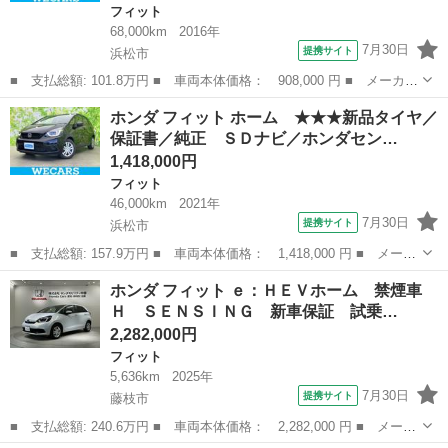
フィット
68,000km
2016年
7月30日
提携サイト
浜松市
■ 支払総額: 101.8万円 ■ 車両本体価格： 908,000 円 ■ メーカー
名： ホンダ ■ 車種名： フィットハイブリッド ■ グレード
静岡
浜松市
フィット
ホンダ フィット ホーム ★★★新品タイヤ／
名： ハイブリッド・Ｓパッケージ 保証書／社外 ＳＤナビ／ドラ
保証書／純正 ＳＤナビ／ホンダセン…
イブレコーダー...
1,418,000円
フィット
46,000km
2021年
7月30日
提携サイト
浜松市
■ 支払総額: 157.9万円 ■ 車両本体価格： 1,418,000 円 ■ メーカ
ー名： ホンダ ■ 車種名： フィット ■ グレード名： ホーム
静岡
浜松市
フィット
ホンダ フィット ｅ：ＨＥＶホーム 禁煙車
★★★新品タイヤ／保証書／純正 ＳＤナビ／ホンダセンシング／車
Ｈ ＳＥＮＳＩＮＧ 新車保証 試乗…
線逸脱防...
2,282,000円
フィット
5,636km
2025年
7月30日
提携サイト
藤枝市
■ 支払総額: 240.6万円 ■ 車両本体価格： 2,282,000 円 ■ メーカ
ー名： ホンダ ■ 車種名： フィット ■ グレード名： ｅ：ＨＥ