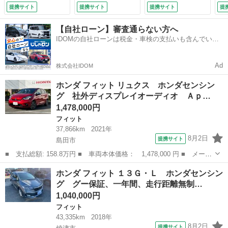
ｉｄＡｕｔｏ Ｂｌ
減装置付き、純正ナ
突被害軽減装置付
Ｃ
提携サイト
提携サイト
提携サイト
提
ｕｅｔｏｏｔｈ Ｈ
ビ、ＴＶ、バックカ
き、純正ナビ、Ｔ
ー
ＤＭＩ 前ドラレ
メラ、ＥＴＣ、スマ
Ｖ、ＥＴＣ、バック
プ
【自社ローン】審査通らない方へ
コ ＥＴＣ シート
ートキー、バッテリ
カメラ、シートヒー
煙
IDOMの自社ローンは税金・車検の支払いも含んでいる
ヒーター １６イン
ー新品交換付 （車
ター、スマートキ
ト
ので毎月の支払額は一定
チＡＷ ＬＥＤオー
検整備付）
ー、新品バッテリー
ロ
トライト （検10.1）
付き （検9.8）
動
Ad
株式会社IDOM
ザ
シー
ホンダ フィット リュクス ホンダセンシン
グ 社外ディスプレイオーディオ Ａｐ…
1,478,000円
フィット
37,866km
2021年
8月2日
提携サイト
島田市
■ 支払総額: 158.8万円 ■ 車両本体価格： 1,478,000 円 ■ メーカ
ー名： ホンダ ■ 車種名： フィット ■ グレード名： リュク
静岡
島田市
フィット
ホンダ フィット １３Ｇ・Ｌ ホンダセンシン
ス ホンダセンシング 社外ディスプレイオーディオ ＡｐｐｌｅＣ
グ グー保証、一年間、走行距離無制…
ａｒＰｌａ...
1,040,000円
フィット
43,335km
2018年
8月2日
提携サイト