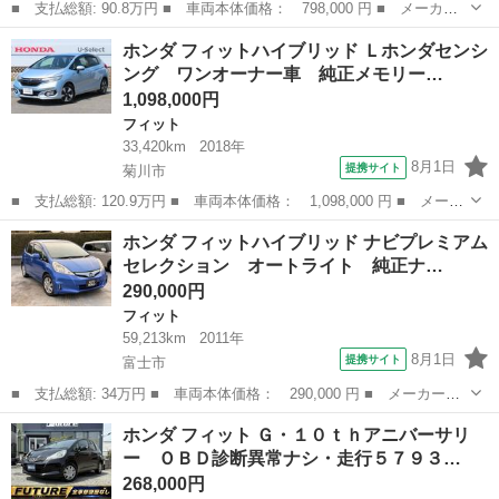
■ 支払総額: 90.8万円 ■ 車両本体価格： 798,000 円 ■ メーカー
名： ホンダ ■ 車種名： フィット ■ グレード名： １３Ｇ・
静岡
焼津市
フィット
ホンダ フィットハイブリッド Ｌホンダセンシ
Ｆ Ｈ ＳＥＮＳＩＮＧ １年保証 ナビ Ｒカメラ 音楽機器接
ング ワンオーナー車 純正メモリー…
続 ＥＴＣ ＶＳ...
1,098,000円
フィット
33,420km
2018年
8月1日
提携サイト
菊川市
■ 支払総額: 120.9万円 ■ 車両本体価格： 1,098,000 円 ■ メーカ
ー名： ホンダ ■ 車種名： フィットハイブリッド ■ グレード
静岡
菊川市
フィット
ホンダ フィットハイブリッド ナビプレミアム
名： Ｌホンダセンシング ワンオーナー車 純正メモリーナビ フ
セレクション オートライト 純正ナ…
ルセグテレ...
290,000円
フィット
59,213km
2011年
8月1日
提携サイト
富士市
■ 支払総額: 34万円 ■ 車両本体価格： 290,000 円 ■ メーカー
名： ホンダ ■ 車種名： フィットハイブリッド ■ グレード
静岡
富士市
フィット
ホンダ フィット Ｇ・１０ｔｈアニバーサリ
名： ナビプレミアムセレクション オートライト 純正ナビ バッ
ー ＯＢＤ診断異常ナシ・走行５７９３…
クカメラ ＥＴＣ ク...
268,000円