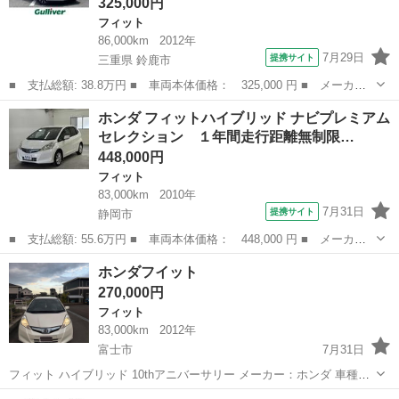
325,000円
フィット
86,000km
2012年
7月29日
提携サイト
三重県 鈴鹿市
■ 支払総額: 38.8万円 ■ 車両本体価格： 325,000 円 ■ メーカー
名： ホンダ ■ 車種名： フィットハイブリッド ■ グレード
三重
鈴鹿市
フィット
ホンダ フィットハイブリッド ナビプレミアム
名： ハイブリッド・１０ｔｈアニバーサリー 禁煙車／内外装簡易
セレクション １年間走行距離無制限…
清掃済／社外ナビ...
448,000円
フィット
83,000km
2010年
7月31日
提携サイト
静岡市
■ 支払総額: 55.6万円 ■ 車両本体価格： 448,000 円 ■ メーカー
名： ホンダ ■ 車種名： フィットハイブリッド ■ グレード
静岡
静岡市
フィット
ホンダフイット
名： ナビプレミアムセレクション １年間走行距離無制限保証付
270,000円
き ＨＤＤナビ ワ...
フィット
83,000km
2012年
富士市
7月31日
フィット ハイブリッド 10thアニバーサリー メーカー：ホンダ 車種：
フィット ハイブリッド エンジン：ハイブリッド グレード：10thアニ
静岡
富士市
フィット