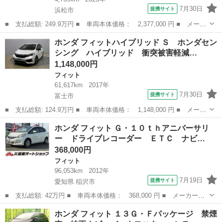
7月30日
提携サイト
浜松市
■ 支払総額: 249.9万円 ■ 車両本体価格： 2,377,000 円 ■ メーカ
ー名： ホンダ ■ 車種名： フィット ■ グレード名： ｅ：ＨＥ
静岡
浜松市
フィット
ホンダ フィットハイブリッド Ｓ ホンダセン
Ｖホーム Ｈ ＳＥＮＳＩＮＧ 新車保証 試乗車 ワンオーナー
シング ハイブリッド 衝突被害軽減…
純正ナビ...
1,148,000円
フィット
61,617km
2017年
7月30日
提携サイト
富士市
■ 支払総額: 124.9万円 ■ 車両本体価格： 1,148,000 円 ■ メーカ
ー名： ホンダ ■ 車種名： フィットハイブリッド ■ グレード
静岡
富士市
フィット
ホンダ フィット Ｇ・１０ｔｈアニバーサリ
名： Ｓ ホンダセンシング ハイブリッド 衝突被害軽減システ
ー ドライブレコーダー ＥＴＣ ナビ…
ム オートク...
368,000円
フィット
96,053km
2012年
7月19日
提携サイト
愛知県 稲沢市
■ 支払総額: 42万円 ■ 車両本体価格： 368,000 円 ■ メーカー
名： ホンダ ■ 車種名： フィット ■ グレード名： Ｇ・１０ｔ
愛知
稲沢市
フィット
ホンダ フィット １３Ｇ・Ｆパッケージ 禁煙
ｈアニバーサリー ドライブレコーダー ＥＴＣ ナビ ＴＶ スマ