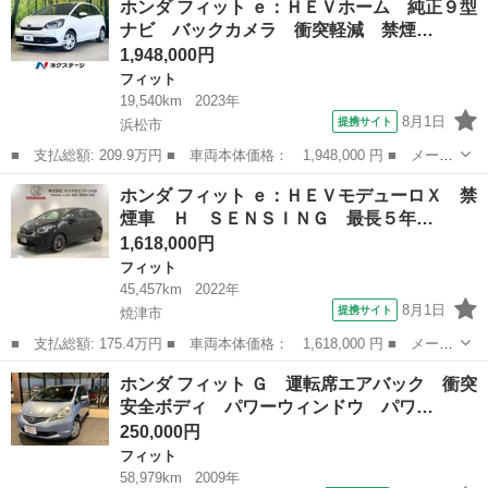
ホンダ フィット ｅ：ＨＥＶホーム 純正９型
名： Ｌ ホンダセンシング 純正ナビ バックカメラ ホンダセン
ナビ バックカメラ 衝突軽減 禁煙…
シング レ...
1,948,000円
フィット
19,540km
2023年
8月1日
提携サイト
浜松市
■ 支払総額: 209.9万円 ■ 車両本体価格： 1,948,000 円 ■ メーカ
ー名： ホンダ ■ 車種名： フィット ■ グレード名： ｅ：ＨＥ
静岡
浜松市
フィット
ホンダ フィット ｅ：ＨＥＶモデューロＸ 禁
Ｖホーム 純正９型ナビ バックカメラ 衝突軽減 禁煙車 ハーフ
煙車 Ｈ ＳＥＮＳＩＮＧ 最長５年…
レザーシ...
1,618,000円
フィット
45,457km
2022年
8月1日
提携サイト
焼津市
■ 支払総額: 175.4万円 ■ 車両本体価格： 1,618,000 円 ■ メーカ
ー名： ホンダ ■ 車種名： フィット ■ グレード名： ｅ：ＨＥ
静岡
焼津市
フィット
ホンダ フィット Ｇ 運転席エアバック 衝突
ＶモデューロＸ 禁煙車 Ｈ ＳＥＮＳＩＮＧ 最長５年保証 ナビ
安全ボディ パワーウィンドウ パワ…
ＶＸＵ－...
250,000円
フィット
58,979km
2009年