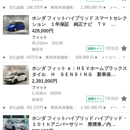
■ 支払総額: 148.3万円 ■ 車両本体価格： 1,390,000 円 ■ メーカ
ー名： ホンダ ■ 車種名： フィット ■ グレード名： ｅ：ＨＥ
静岡
浜松市
フィット
ホンダ フィットハイブリッド スマートセレク
Ｖホーム バックカメラ ナビ ＴＶ クリアランスソナー オート
ション １年保証 純正ナビ ＴＶ …
クルーズ...
428,000円
フィット
45,011km
2012年
7月31日
提携サイト
磐田市
■ 支払総額: 54万円 ■ 車両本体価格： 428,000 円 ■ メーカー
名： ホンダ ■ 車種名： フィットハイブリッド ■ グレード
静岡
磐田市
フィット
ホンダ フィット ｅ：ＨＥＶホームブラックス
名： スマートセレクション １年保証 純正ナビ ＴＶ Ｒカメ
タイル Ｈ ＳＥＮＳＩＮＧ 新車保…
ラ ＣＤ録音 ＤＶＤ ...
2,391,000円
フィット
5,423km
2025年
7月31日
提携サイト
焼津市
■ 支払総額: 251.5万円 ■ 車両本体価格： 2,391,000 円 ■ メーカ
ー名： ホンダ ■ 車種名： フィット ■ グレード名： ｅ：ＨＥ
静岡
焼津市
フィット
ホンダ フィットハイブリッド ハイブリッド・
Ｖホームブラックスタイル Ｈ ＳＥＮＳＩＮＧ 新車保証 試乗
１０ｔｈアニバーサリー 禁煙車／内…
車 ワンオ...