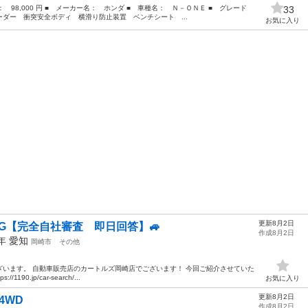
格： 98,000 円 ■ メーカー名： ホンダ ■ 車種名： Ｎ－ＯＮＥ ■ グレード
33
ダー 衝突安全ボディ 横滑り防止装置 ベンチシート ...
お気に入り
更新8月2日
N G【完全自社審査 即日回答】🚙
作成8月2日
3年
愛知
岡崎市
その他
います。 自動車販売店のカートルズ岡崎店でございます！ 今回ご紹介させていた
90.jp/car-search/...
お気に入り
更新8月2日
4WD
作成8月2日