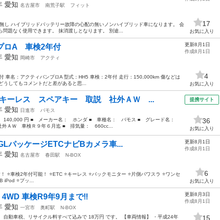
2年
愛知
名古屋市
南荒子駅
フィット
17
km 修復歴無し ハイブリッドバッテリー故障の心配の無いノンハイブリッド車になります。 会
問題なく使用できます。 抹消渡しとなります。 別途...
お気に入り
更新8月1日
プロA 車検2年付
作成8月1日
4年
愛知
岡崎市
アクティ
4
車名：アクティバンプロA 型式：HH5 車検：2年付 走行：150,000km 傷などは
うしてもコメントだと差があると思...
お気に入り
キーレス スペアキー 取説 社外ＡＷ ...
提携サイト
4年
愛知
日進市
バモス
： 140,000 円 ■ メーカー名： ホンダ ■ 車種名： バモス ■ グレード名：
36
Ｗ 車検Ｒ９年６月迄 ■ 排気量： 660cc...
お気に入り
更新8月1日
ムGLパッケージETCナビBカメラ車...
作成8月1日
6年
愛知
名古屋市
春田駅
N-BOX
6
️車検2年付可能！ ⭐️ETC ⭐️キーレス ⭐️バックモニター ⭐️片側パワスラ ⭐️ワンセ
 iPod ⭐️プッ...
お気に入り
更新8月3日
X 4WD 車検R9年9月まで‼️
作成8月1日
2年
愛知
一宮市
奥町駅
N-BOX
自動車税、リサイクル料すべて込みで 18万円 です。 【車両情報】 ・平成24年
15