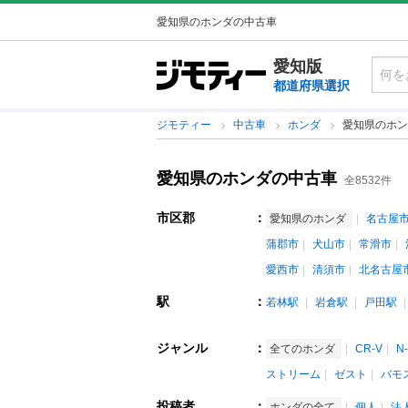
愛知県のホンダの中古車
愛知版
都道府県選択
ジモティー
中古車
ホンダ
愛知県のホン
愛知県のホンダの中古車
全8532件
市区郡
：
愛知県のホンダ
名古屋
蒲郡市
犬山市
常滑市
愛西市
清須市
北名古屋
駅
：
若林駅
岩倉駅
戸田駅
ジャンル
：
全てのホンダ
CR-V
N
ストリーム
ゼスト
バモ
投稿者
：
ホンダの全て
個人
法