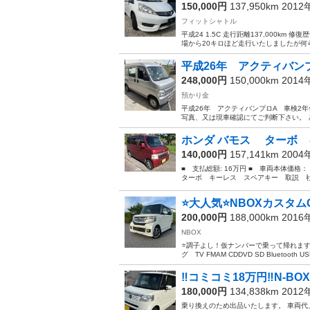
150,000円
137,950km 201
フィットシャトル
平成24 1.5C 走行距離137,000
場から20キロほど走行いたしましたが何ら
平成26年 アクティバン
248,000円
150,000km 201
預かり金
平成26年 アクティバンプロA 車検2年付 
写真、又は現車確認にてご判断下さい。 ど
ホンダ バモス ターボ 
140,000円
157,141km 200
■ 支払総額: 16万円 ■ 車両本体価格
ターボ キーレス スペアキー 取説 社外Ａ
⭐️大人気⭐️NBOXカスタ
200,000円
188,000km 201
NBOX
⭐️調子よし！仮ナンバーで乗って帰れます！ ⭐
グ TV FMAM CDDVD SD Bluetooth USB
‼️コミコミ18万円‼️N-BO
180,000円
134,838km 201
乗り換えのため出品いたします。 車両代、