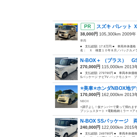
スズキ パレット 
38,000円
105,300km 2009
車両
■ 支払総額: 17.8万円 ■ 車両本体価
名： Ｘ 検査１０年８月／バックカメラ
N-BOX＋ （プラス） 
270,000円
115,000km 201
■ 支払総額: 279790円 ■ 車両本体価
Sパッケージ ナビTV バックモニター 
⭐️美車⭐️ホンダNBOX地
170,000円
162,000km 201
NBOX
⭐️調子よし！仮ナンバーで乗って帰れます！ ⭐️
プッシュスタート ⭐️電動格納ミラー ⭐️アイ
N-BOX SSパッケー
240,000円
122,000km 201
■ 支払総額: 249790円 ■ 車両本体価