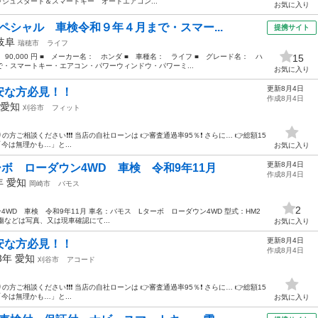
シュスタート＆スマートキー オートエアコン...
お気に入り
ペシャル 車検令和９年４月まで・スマー...
提携サイト
岐阜
瑞穂市
ライフ
 90,000 円 ■ メーカー名： ホンダ ■ 車種名： ライフ ■ グレード名： ハ
15
・スマートキー・エアコン・パワーウィンドウ・パワーミ...
お気に入り
更新8月4日
安な方必見！！
作成8月4日
愛知
刈谷市
フィット
方ご相談ください❗️❗️❗️ 当店の自社ローンは 👉審査通過率95％❗️ さらに… 👉総額15
今は無理かも…」と...
お気に入り
更新8月4日
ーボ ローダウン4WD 車検 令和9年11月
作成8月4日
7年
愛知
岡崎市
バモス
2
4WD 車検 令和9年11月 車名：バモス Lターボ ローダウン4WD 型式：HM2
m 傷などは写真、又は現車確認にて...
お気に入り
更新8月4日
安な方必見！！
作成8月4日
13年
愛知
刈谷市
アコード
方ご相談ください❗️❗️❗️ 当店の自社ローンは 👉審査通過率95％❗️ さらに… 👉総額15
今は無理かも…」と...
お気に入り