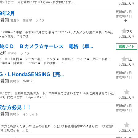
月9日まで ・走行距離：約13.4万km（多少伸びます）...
お気に入り
更新8月7日
9年2月
作成8月1日
年
愛知
岩倉市
岩倉駅
ライフ
25
,000km * 車検：令和9年2月まで 装備 * ETC * バックカメラ 状態 * 内装・外装と
ン良好。 * そのま...
お気に入り
純ＣＤ Ｂカメラ☆キーレス 電格 （車...
提携サイト
愛知
常滑市
ライフ
格： 90,000 円 ■ メーカー名： ホンダ ■ 車種名： ライフ ■ グレード名：
14
 ■ 排気量： 660cc ■ ドア枚数： 5...
お気に入り
更新8月1日
L HondaSENSING【完...
作成8月1日
年
愛知
岡崎市
N-BOX
います。 自動車販売店のカートルズ岡崎店でございます！ 今回ご紹介させていた
】になります！ https://1190...
お気に入り
更新8月1日
安な方必見！！
作成8月1日
年
愛知
岡崎市
インサイト
方ご相談ください❗️❗️❗️ 当店の自社ローンは 👉審査通過率95％❗️ さらに… 👉総額15
今は無理かも…」と...
お気に入り