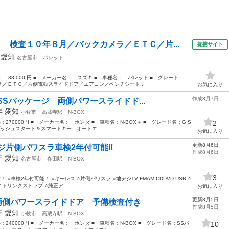
Ｘ 検査１０年８月／バックカメラ／ＥＴＣ／片...
提携サイト
年
愛知
名古屋市
パレット
格： 38,000 円 ■ メーカー名： スズキ ■ 車種名： パレット ■ グレード
／ＥＴＣ／片側電動スライドドア／エアコン／ベンチシート...
お気に入り
作成8月7日
GSSパッケージ 両側パワースライドド...
3年
愛知
小牧市
高蔵寺駅
N-BOX
格：270000円 ■ メーカー名： ホンダ ■ 車種名：N-BOX＋ ■ グレード名：G S
2
プッシュスタート＆スマートキー オートエ...
お気に入り
更新8月6日
デジ片側パワスラ車検2年付可能‼️
作成8月6日
3年
愛知
名古屋市
春田駅
N-BOX
3
車検2年付可能！ ⭐️キーレス ⭐️片側パワスラ ⭐️地デジTV FMAM CDDVD USB ⭐️
ドリングストップ ⭐️純正ア...
お気に入り
更新8月5日
ジ 両側パワースライドドア 予備検査付き
作成8月5日
5年
愛知
小牧市
高蔵寺駅
N-BOX
格：240000円 ■ メーカー名： ホンダ ■ 車種名：N-BOX ■ グレード名：SSパ
10