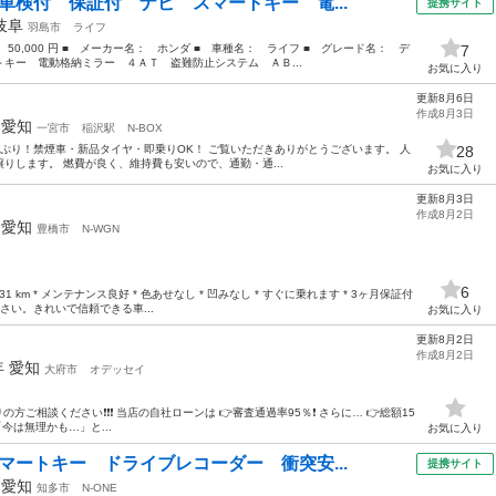
車検付 保証付 ナビ スマートキー 電...
提携サイト
岐阜
羽島市
ライフ
 50,000 円 ■ メーカー名： ホンダ ■ 車種名： ライフ ■ グレード名： デ
7
キー 電動格納ミラー ４ＡＴ 盗難防止システム ＡＢ...
お気に入り
更新8月6日
作成8月3日
年
愛知
一宮市
稲沢駅
N-BOX
検たっぷり！禁煙車・新品タイヤ・即乗りOK！ ご覧いただきありがとうございます。 人
28
をお譲りします。 燃費が良く、維持費も安いので、通勤・通...
お気に入り
更新8月3日
作成8月2日
年
愛知
豊橋市
N-WGN
6
231 km * メンテナンス良好 * 色あせなし * 凹みなし * すぐに乗れます * 3ヶ月保証付
さい。きれいで信頼できる車...
お気に入り
更新8月2日
作成8月2日
年
愛知
大府市
オデッセイ
方ご相談ください❗️❗️❗️ 当店の自社ローンは 👉審査通過率95％❗️ さらに… 👉総額15
今は無理かも…」と...
お気に入り
マートキー ドライブレコーダー 衝突安...
提携サイト
年
愛知
知多市
N-ONE