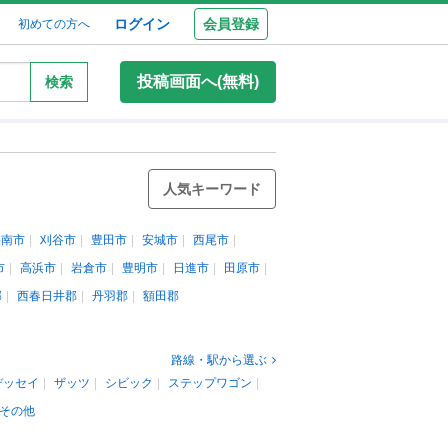
ログイン
会員登録
初めての方へ
投稿画面へ(無料)
検索
人気キーワード
碧南市
刈谷市
豊田市
安城市
西尾市
市
高浜市
岩倉市
豊明市
日進市
田原市
郡
西春日井郡
丹羽郡
額田郡
路線・駅から選ぶ
デッセイ
ザッツ
シビック
ステップワゴン
その他