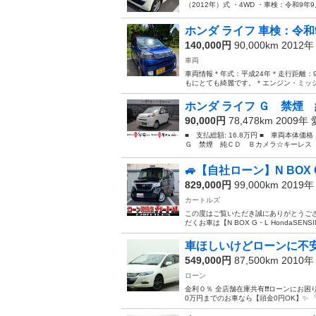
（2012年）式 ・4WD ・車検：令和9年9
ホンダ ライフ 車検：令和
140,000円
90,000km 2012
車両
車両情報 * 年式：平成24年 * 走行距離：90
もにとても綺麗です。 * エンジン・ミッショ
ホンダ ライフ Ｇ 禁煙 
90,000円
78,478km 2009年
■ 支払総額: 16.8万円 ■ 車両本体価
Ｇ 禁煙 純ＣＤ Ｂカメラ☆キーレス 電格
🚙【自社ローン】N BOX G・
829,000円
99,000km 2019
カートルズ
この度はご覧いただき誠にありがとうござ
だくお車は【N BOX G・L HondaSENSING
車ほしいけどローンに不
549,000円
87,500km 2010
ローン
金利０％ 全店舗在庫共有❗️❗️ローンにお困りの
0万円までのお車なら【頭金0円OK】✨ 「