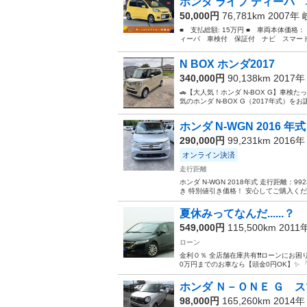
ホンダ ライフ ディーバ 
50,000円
76,781km 2007年
■ 支払総額: 15万円 ■ 車両本体価格：
ィーバ 車検付 保証付 ナビ スマート
N BOX ホンダ2017
340,000円
90,138km 2017
🚗【大人気！ホンダ N-BOX G】車
気のホンダ N-BOX G（2017年式）
ホンダ N-WGN 2016 年式
290,000円
99,231km 2016
オンライン決済
走行距離
ホンダ N-WGN 2018年式 走行距離：99
き 特別値引き価格！ 安心してご購入くだ
夏休みってなんだ......？
549,000円
115,500km 2011
ローン
金利０％ 全店舗在庫共有❗️❗️ローンにお困りの
0万円までのお車なら【頭金0円OK】✨ 「
ホンダ Ｎ－ＯＮＥ Ｇ ス
98,000円
165,260km 2014