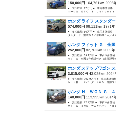
150,000円
104,761km 200
■ 支払総額: 17万円 ■ 車両本体価格：
ポーツＧ ＥＴＣ Ｂｌｕｅｔｏｏｔｈ 
ホンダ ライフ スタンダー
574,000円
98,111km 1971
■ 支払総額: 60万円 ■ 車両本体価格：
タンダード 型式ＳＡ／原動機ＥＡ／４Ｍ
ホンダ フィット Ｇ 全国
252,000円
82,762km 2009
■ 支払総額: 39.9万円 ■ 車両本体価
名： Ｇ 全国１年保証付き（走行距離無
ホンダ ステップワゴン ス
3,815,000円
43,025km 202
■ 支払総額: 392.9万円 ■ 車両本体価
レード名： スパーダ ４ＷＤ 無限フル
ホンダ Ｎ－ＷＧＮ Ｇ ４
148,000円
113,999km 201
■ 支払総額: 17.8万円 ■ 車両本体価
名： Ｇ ４ＷＤ Ｗエアバック ＡＢＳ