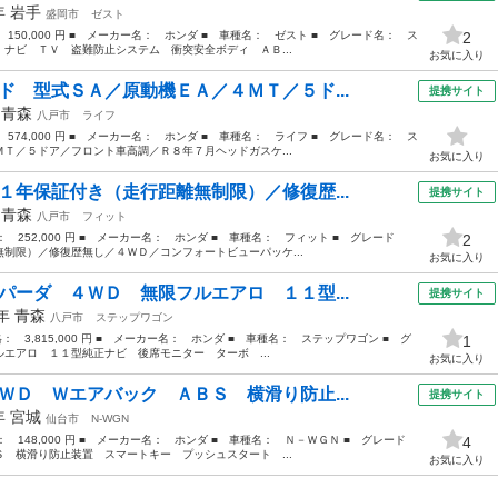
8年
岩手
盛岡市
ゼスト
 150,000 円 ■ メーカー名： ホンダ ■ 車種名： ゼスト ■ グレード名： ス
2
ナビ ＴＶ 盗難防止システム 衝突安全ボディ ＡＢ...
お気に入り
ド 型式ＳＡ／原動機ＥＡ／４ＭＴ／５ド...
提携サイト
年
青森
八戸市
ライフ
 574,000 円 ■ メーカー名： ホンダ ■ 車種名： ライフ ■ グレード名： ス
Ｔ／５ドア／フロント車高調／Ｒ８年７月ヘッドガスケ...
お気に入り
１年保証付き（走行距離無制限）／修復歴...
提携サイト
年
青森
八戸市
フィット
格： 252,000 円 ■ メーカー名： ホンダ ■ 車種名： フィット ■ グレード
2
制限）／修復歴無し／４ＷＤ／コンフォートビューパッケ...
お気に入り
パーダ ４ＷＤ 無限フルエアロ １１型...
提携サイト
4年
青森
八戸市
ステップワゴン
格： 3,815,000 円 ■ メーカー名： ホンダ ■ 車種名： ステップワゴン ■ グ
1
エアロ １１型純正ナビ 後席モニター ターボ ...
お気に入り
ＷＤ Ｗエアバック ＡＢＳ 横滑り防止...
提携サイト
4年
宮城
仙台市
N-WGN
格： 148,000 円 ■ メーカー名： ホンダ ■ 車種名： Ｎ－ＷＧＮ ■ グレード
4
 横滑り防止装置 スマートキー プッシュスタート ...
お気に入り