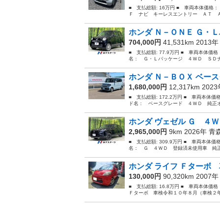
■ 支払総額: 16万円 ■ 車両本体価格
Ｆ ナビ キーレスエントリー ＡＴ Ａ
ホンダ Ｎ－ＯＮＥ Ｇ・Ｌ
704,000円
41,531km 2013
■ 支払総額: 77.9万円 ■ 車両本体価
名： Ｇ・Ｌパッケージ ４ＷＤ ＳＤナ
ホンダ Ｎ－ＢＯＸ ベース
1,680,000円
12,317km 202
■ 支払総額: 172.2万円 ■ 車両本体価
ド名： ベースグレード ４ＷＤ 純正オ
ホンダ ヴェゼル Ｇ ４Ｗ
2,965,000円
9km 2026年
青
■ 支払総額: 309.9万円 ■ 車両本体価
名： Ｇ ４ＷＤ 登録済未使用車 純正
ホンダ ライフ Ｆターボ 
130,000円
90,320km 2007
■ 支払総額: 16.8万円 ■ 車両本体価
Ｆターボ 車検令和１０年８月（車検２年