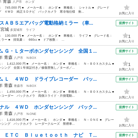
8年
青森
八戸市
ホンダ
格： 745,000 円 ■ メーカー名： ホンダ ■ 車種名： シャトル ■ グレード
 ４ＷＤ 純正ＳＤナビ バックカメラ 寒冷地仕様 衝...
お気に入り
スＡＢＳエアバッグ電動格納ミラー （車...
提携サイト
年
宮城
多賀城市
ライフ
格： 130,000 円 ■ メーカー名： ホンダ ■ 車種名： ライフ ■ グレード名：
1
 ■ 排気量： 660cc ■ ドア枚数： ...
お気に入り
 Ｇ・Ｌターボホンダセンシング 全国１...
提携サイト
7年
青森
八戸市
N-BOX
格： 1,412,000 円 ■ メーカー名： ホンダ ■ 車種名： Ｎ－ＢＯＸカスタム ■
1
ング 全国１年保証付き／修復歴無し／ターボ／...
お気に入り
 Ｌ ４ＷＤ ドライブレコーダー バッ...
提携サイト
1年
青森
青森市
N-BOX
格： 1,450,000 円 ■ メーカー名： ホンダ ■ 車種名： Ｎ－ＢＯＸカスタム ■
ーダー バックカメラ 両側スライド・片側電動...
お気に入り
ナル ４ＷＤ ホンダセンシング バック...
提携サイト
2年
青森
八戸市
N-ONE
格： 1,416,000 円 ■ メーカー名： ホンダ ■ 車種名： Ｎ－ＯＮＥ ■ グレー
シング バックカメラ レーダークルーズ 禁煙車...
お気に入り
 ＥＴＣ Ｂｌｕｅｔｏｏｔｈ ナビ Ｔ...
提携サイト