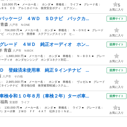
： 110,000 円 ■ メーカー名： ホンダ ■ 車種名： ライフ ■ グレード名：
5
ＢＳ ＣＤ アルミホイール 衝突安全ボディ エアコン...
お気に入り
パッケージ ４ＷＤ ＳＤナビ バックカ...
提携サイト
年
青森
八戸市
N-ONE
格： 704,000 円 ■ メーカー名： ホンダ ■ 車種名： Ｎ－ＯＮＥ ■ グレード
ビ バックカメラ 禁煙車 ステアリングスイッチ ヒ...
お気に入り
グレード ４ＷＤ 純正オーディオ ホン...
提携サイト
3年
青森
八戸市
N-BOX
格： 1,680,000 円 ■ メーカー名： ホンダ ■ 車種名： Ｎ－ＢＯＸ ■ グレー
ーディオ ホンダセンシング ホンダコネクト対応...
お気に入り
Ｄ 登録済未使用車 純正９インチナビ ...
提携サイト
森
八戸市
その他
格： 2,965,000 円 ■ メーカー名： ホンダ ■ 車種名： ヴェゼル ■ グレード
９インチナビ 寒冷地仕様 衝突被害軽減システム...
お気に入り
車検令和１０年８月（車検２年）ターボ車...
提携サイト
年
福島
安達郡
ライフ
格： 130,000 円 ■ メーカー名： ホンダ ■ 車種名： ライフ ■ グレード名：
1
）ターボ車 ２ＷＤ ＦＦ ４ＡＴ 社外２ＤＩＮオ...
お気に入り