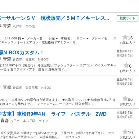
パーサルーンＳＶ 現状販売／５ＭＴ／キーレス...
提携サイト
1年
青森
八戸市
その他
16
格： 149,000 円 ■ メーカー名： 日産 ■ 車種名： サニー ■ グレード名： ス
キーレス／オートエアコン／電動格納ドアミラー／リ...
お気に入り
更新8月6日
N-BOXカスタム！
作成8月5日
5年
青森
青森市
青森駅
N-BOX
 走行158,897キロ（実走行） 修復歴無し プッシュスタート エアコン OK スペアキー
6
ー切れ 右スライドドア下 腐食大 運転席側ド...
お気に入り
更新8月5日
作成8月5日
2年
青森
青森市
矢田前駅
N-BOX
96
いので、車検満タンの場合は別途頂きます。 ★お取引について★ 納車は直接の引き
はローンを組めません。 ノークレームノーリターン 購入金額＝ ...
お気に入り
更新8月7日
【中古車】車検R9年4月 ライフ パステル 2WD
作成8月4日
年
青森
八戸市
本八戸駅
ライフ
10
号 青森県公安委員会 ※最後までお読みいただき、了承の上、お問い合わせ下さい。 ☆ジ
合わせのみで既読スルー・未読返信無し。 ※ブロック...
お気に入り