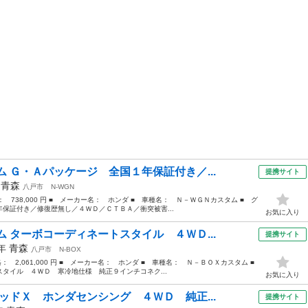
 Ｇ・Ａパッケージ 全国１年保証付き／...
提携サイト
年
青森
八戸市
N-WGN
格： 738,000 円 ■ メーカー名： ホンダ ■ 車種名： Ｎ－ＷＧＮカスタム ■ グ
保証付き／修復歴無し／４ＷＤ／ＣＴＢＡ／衝突被害...
お気に入り
 ターボコーディネートスタイル ４ＷＤ...
提携サイト
4年
青森
八戸市
N-BOX
格： 2,061,000 円 ■ メーカー名： ホンダ ■ 車種名： Ｎ－ＢＯＸカスタム ■
イル ４ＷＤ 寒冷地仕様 純正９インチコネク...
お気に入り
ッドＸ ホンダセンシング ４ＷＤ 純正...
提携サイト