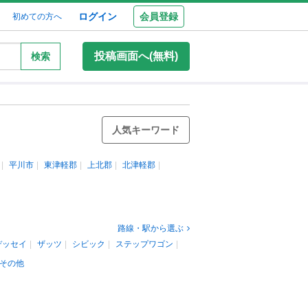
ログイン
会員登録
初めての方へ
投稿画面へ(無料)
検索
人気キーワード
平川市
東津軽郡
上北郡
北津軽郡
路線・駅から選ぶ
デッセイ
ザッツ
シビック
ステップワゴン
その他