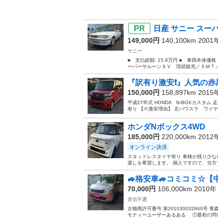
日産 サニー スー
149,000円
140,100km 200
サニー
■ 支払総額: 15.9万円 ■ 車両本体価
ーパーサルーンＳＶ 現状販売／５ＭＴ／
『訳有り激安❗』人気の赤黒
150,000円
158,897km 201
平成27年式 HONDA N-BOXカスタム
有り 【※激安理由】 左パワスラ ワイヤ
ホンダNボックス4WD
185,000円
220,000km 201
オンライン決済
スタッドレスタイヤ有り 車検が残り少な
渡しを希望します。 個人ですので、当方で
🚙格安車🚙コミコミ☆
70,000円
106,000km 2010
音信不通
古物商許可番号 第201030032840
モティーユーザーあるある ①最初の問い