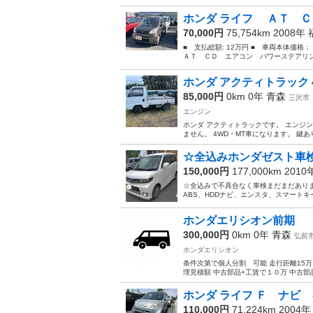
ホンダ ライフ ＡＴ Ｃ
70,000円
75,754km 2008年
■ 支払総額: 12万円 ■ 車両本体価格
ＡＴ ＣＤ エアコン パワーステアリング 
ホンダ アクティトラック 4
85,000円
0km 0年
青森
三沢市
エンジン
ホンダ アクティトラックです。 エンジ
ません。 4WD・MT車になります。 鍵
☆全込みホンダゼスト車検
150,000円
177,000km 201
☆全込みで不具合なく車検まだまだありま
ABS、HDDナビ、エンスタ、スマートキー
ホンダエリシオン前期
300,000円
0km 0年
青森
弘前
ホンダエリシオン
条件次第で個人分割 可能 走行距離15万
理見積額 中古部品+工賃で１０万 中古部
ホンダ ライフ Ｆ ナビ 
110,000円
71,224km 2004