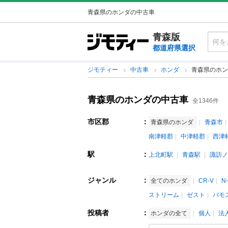
青森県のホンダの中古車
青森版
都道府県選択
ジモティー
中古車
ホンダ
青森県のホン
青森県のホンダの中古車
全1346件
市区郡
：
青森県のホンダ
青森市
南津軽郡
中津軽郡
西津
駅
：
上北町駅
青森駅
諏訪ノ
ジャンル
：
全てのホンダ
CR-V
N
ストリーム
ゼスト
バモ
投稿者
：
ホンダの全て
個人
法