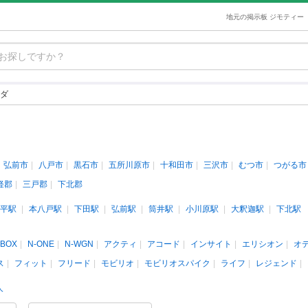
地元の掲示板 ジモティー
ダ
弘前市
八戸市
黒石市
五所川原市
十和田市
三沢市
むつ市
つがる市
軽郡
三戸郡
下北郡
平駅
本八戸駅
下田駅
弘前駅
筒井駅
小川原駅
大釈迦駅
下北駅
-BOX
N-ONE
N-WGN
アクティ
アコード
インサイト
エリシオン
オ
ス
フィット
フリード
モビリオ
モビリオスパイク
ライフ
レジェンド
人