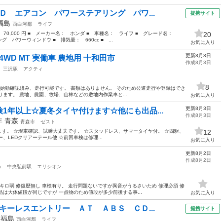
Ｄ エアコン パワーステアリング パワ...
提携サイト
福島
西白河郡
ライフ
： 70,000 円 ■ メーカー名： ホンダ ■ 車種名： ライフ ■ グレード名：
20
パワーウィンドウ ■ 排気量： 660cc ■ ...
お気に入り
更新8月3日
WD MT 実働車 農地用 十和田市
作成8月3日
三沢駅
アクティ
8
ン始動確認済み、走行可能です。 書類はありません。 そのため公道走行や登録はでき
あります。 農地、農園、牧場、山林などの敷地内作業車と...
お気に入り
更新8月3日
1年以上☆夏冬タイヤ付けます☆他にも出品...
作成8月3日
0年
青森
青森市
ゼスト
す。 ☆現車確認、試乗大丈夫です。 ☆スタッドレス、サマータイヤ付。 ☆四駆、
12
、LEDクリアーテール他 ☆前回車検は修理...
お気に入り
更新8月2日
作成8月2日
市
中央弘前駅
エリシオン
キロ弱 修復歴無し 車検有り。 走行問題ないですが異音がうるさいため 修理必須 修
品は大体値段が同じですが 一点物のため値段が多少前後する事...
お気に入り
キーレスエントリー ＡＴ ＡＢＳ ＣＤ...
提携サイト
年
福島
西白河郡
ライフ