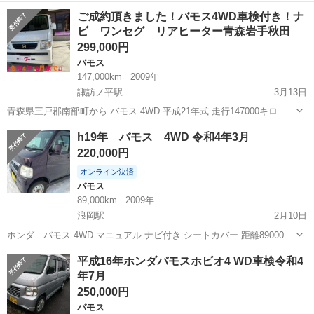
名： ホンダ ■ 車種名： バモス ■ グレード名： Ｇ ６６０
福島
郡山市
バモス
ご成約頂きました！バモス4WD車検付き！ナ
Ｇ ４ＷＤ／走行３１０００ｋｍ／キーレス／リアヒータ／中古ＳＴ
ビ ワンセグ リアヒーター青森岩手秋田
＆ホイール４本...
299,000円
バモス
147,000km
2009年
諏訪ノ平駅
3月13日
青森県三戸郡南部町から バモス 4WD 平成21年式 走行147000キロ 車
検令和4年10月まで
青森
三戸郡
諏訪ノ平駅
バモス
4WD
h19年 バモス 4WD 令和4年3月
220,000円
オンライン決済
バモス
89,000km
2009年
浪岡駅
2月10日
ホンダ バモス 4WD マニュアル ナビ付き シートカバー 距離89000キ
ロ 車検付き 綺麗な方だと思ってます 傷など多少あります リサイクル
青森
青森市
浪岡駅
バモス
4WD
平成16年ホンダバモスホビオ4 WD車検令和4
別
年7月
250,000円
バモス