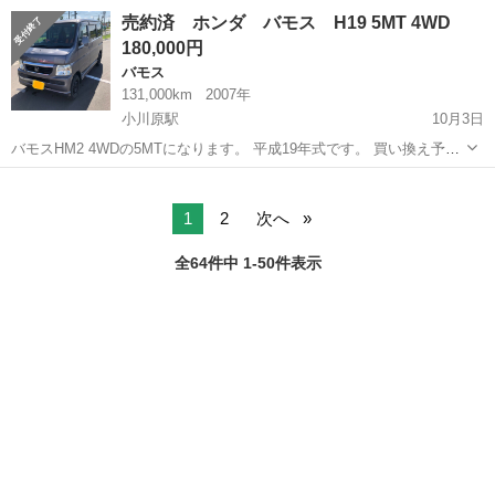
ピザやクレープなどで 営業してた車です シンク2個 タンク3個 冷蔵庫
青森
青森市
浪岡駅
バモス
キッチンカー
売約済 ホンダ バモス H19 5MT 4WD
消火器 照明 換気扇 ピザ作る機械 クレープ作る機械 看板 旗 などす...
180,000円
バモス
131,000km
2007年
小川原駅
10月3日
バモスHM2 4WDの5MTになります。 平成19年式です。 買い換え予定
のため投稿します。 走行距離約13.1万キロ、タイベル交換済
青森
十和田市
小川原駅
バモス
走行距離
（110.000km）、傷、凹み、錆、腐食は年式相応にあり。 オーディオ
レス、スタッ...
1
2
次へ
全64件中 1-50件表示