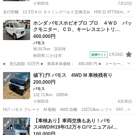
十和田市
7月22日
走行距離 13.3万キロ タイミングベルト交換済み H30.11 97731km時
つい先日プラグ関係交換しました。 ほか不具合はわかってる所でファ
青森
十和田市
バモス
走行距離
ホンダ バモスホビオプロ プロ ４ＷＤ バッ
ンベルト、エアコンガスかなって感じです。 外装キズヘコミは少ない
クモニター、ＣＤ、キーレスエントリ…
で...
400,000円
バモス
90,917km
2015年
2月24日
提携サイト
秋田県 にかほ市
■ 支払総額: 53万円 ■ 車両本体価格： 400,000 円 ■ メーカー
名： ホンダ ■ 車種名： バモスホビオプロ ■ グレード名： プ
秋田
にかほ市
バモス
値下げ‼️ バモス 4WD M 車検残有り
ロ ４ＷＤ バックモニター、ＣＤ、キーレスエントリー ■ 排気
200,000円
量： 660cc...
バモス
132,713km
2005年
十和田市
6月26日
H17 バモス グレード M 駆動 4WD 距離 132713km シフト FAT
内装 座席タバココゲ穴有り、タバコ臭有り、天張ひ黄ばみ 外装 サ
青森
十和田市
バモス
有り
【車検あり】車両交換もあり！バモ
ビ、下廻りサビ有り タイミングベルト交換済み ステッカー有り...
ス/4WD/H19年/12万キロ/マニュアル/…
100,000円