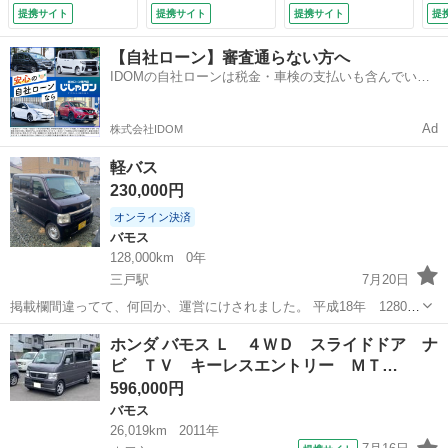
ｌｕｅｔｏｏｔｈ
ング パワーウィン
提携サイト
提携サイト
提携サイト
提
アルミホイール 衝
ドウ 運転席エアバ
突安全ボディ エア
ッグ 助手席エアバ
【自社ローン】審査通らない方へ
コン パワーステア
ッグ （車検整備
IDOMの自社ローンは税金・車検の支払いも含んでいる
リング パワーウィ
付）
ので毎月の支払額は一定
ンドウ （検9.5）
Ad
株式会社IDOM
軽バス
230,000円
オンライン決済
バモス
128,000km
0年
三戸駅
7月20日
掲載欄間違ってて、何回か、運営にけされました。 平成18年 128000
キロ 使用中で、距離伸びます 紫 夏タイヤ新古品交換済み ライト
青森
三戸郡
三戸駅
バモス
キャリア
ホンダ バモス Ｌ ４ＷＤ スライドドア ナ
LED ノブ 社外 ブレーキパッド、キャリパー、パッド、ローター6が
ビ ＴＶ キーレスエントリー ＭＴ…
つすべて整備済み、...
596,000円
バモス
26,019km
2011年