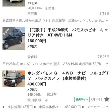
バモス
90,000km
その他
三沢市
8月6日
青森県三沢市八幡から出品です！ 現車確認、試乗いつでも大丈夫で
す！ 車検があるので、お支払い頂ければ、その日に乗って帰れます！
青森
三沢市
バモス
車両
【商談中】平成26年式 バモスホビオ キャ
税金、リサイクル料金、合計コミコミ価格！ ※車両情報※ ●車種：バ
リア付き AT 4WD HM4
モス ●年式：...
160,000円
バモス
青森駅
7月26日
平成26年式 ホンダ バモスホビオ 型式 ABA-HM4 走行距離 82,787
キロ エアコン良く冷えてます。 リサイクル預託金(10320円)は別途頂
青森
青森市
青森駅
バモス
バモスホビオ
ホンダ バモス Ｇ ４ＷＤ ナビ フルセグＴ
戴します。 外装は悪いので気にしない方向けです。 (バックドア凹
Ｖ バックカメラ （車検整備付）
み...
430,000円
バモス
149,086km
2015年
7月21日
提携サイト
秋田県 秋田市
■ 支払総額: 45万円 ■ 車両本体価格： 430,000 円 ■ メーカー
名： ホンダ ■ 車種名： バモス ■ グレード名： Ｇ ４ＷＤ