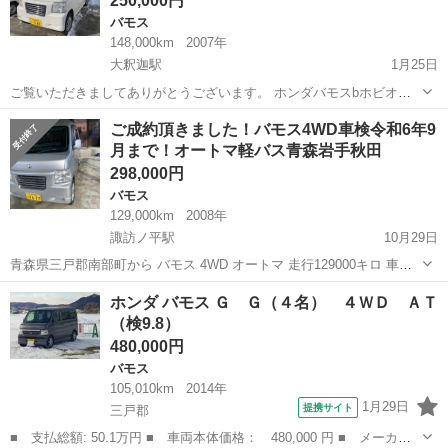
250,000円
バモス
148,000km
2007年
大釈迦駅
1月25日
ご覧いただきましてありがとうございます。 ホンダバモスbホビオの
出品です❕ 変更届け済みの2名乗車のバンです♪♪ 初年度平成19年 走行
青森
青森市
大釈迦駅
バモス
バモスホビオ
ご成約頂きました！バモス4WD車検令和6年9
148000キロ 5MT 車検 令和6年9月 燃費は乗り方にもよりますが、15...
月まで！オートマ軽バス青森岩手秋田
298,000円
バモス
129,000km
2008年
諏訪ノ平駅
10月29日
青森県三戸郡南部町から バモス 4WD オートマ 走行129000キロ 車検
令和6年9月まで！ 平成20年式 スタッドレスタイヤ ワンセグテレビ付
青森
三戸郡
諏訪ノ平駅
バモス
オートマ
ホンダ バモス Ｇ Ｇ（４名） ４ＷＤ ＡＴ
き★ サビやキズ等ありますが車検たっぷりです！ とりあえず乗れれば
（検9.8）
良いという...
480,000円
バモス
105,010km
2014年
1月29日
提携サイト
三戸郡
■ 支払総額: 50.1万円 ■ 車両本体価格： 480,000 円 ■ メーカー