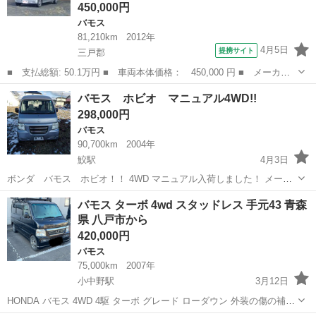
450,000円
バモス
81,210km
2012年
4月5日
提携サイト
三戸郡
■ 支払総額: 50.1万円 ■ 車両本体価格： 450,000 円 ■ メーカー
名： ホンダ ■ 車種名： バモスホビオ ■ グレード名： Ｇ ４
青森
三戸郡
バモス
バモス ホビオ マニュアル4WD!!
ＷＤ ５Ｆ ■ 排気量： 660cc ■ ドア枚数： 5D ■ ミッション...
298,000円
バモス
90,700km
2004年
鮫駅
4月3日
ボンダ バモス ホビオ！！ 4WD マニュアル入荷しました！ メーカ
ー名： ホンダ ■ 車種名： バモスホビオ ■ 排気量： 650cc ■
青森
八戸市
鮫駅
バモス
ホビオ
バモス ターボ 4wd スタッドレス 手元43 青森
ドア枚数： 5D ■ ミッション： 5F ■ 修復歴有無：不明 ■ 年
県 八戸市から
式 ...
420,000円
バモス
75,000km
2007年
小中野駅
3月12日
HONDA バモス 4WD 4駆 ターボ グレード ローダウン 外装の傷の補修
等はあります。自分はパッと見あまり気になりませんが、見た目重視