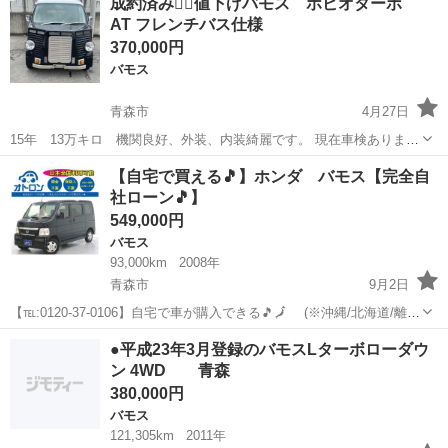
成約済み🏄‍♂️値下げバモス ホビオターボ
Ｄ 両側スライドドア ＡＴ ＣＤ エアコン パワーステアリン
AT フレンチバス仕様
グ パワーウィンド...
370,000円
バモス
青森市
4月27日
15年 13万キロ 機関良好、外装、内装綺麗です。 現在車検ありませ
ん。
青森
青森市
バモス
ホビオターボ
【自宅で買える🎵】ホンダ バモス【完全自
社ローン🎵】
549,000円
バモス
93,000km
2008年
青森市
9月2日
【℡:0120-37-0106】自宅で車が購入できる🎵🗾 (※沖縄/北海道/離島
除く) 今回のお車の詳細はこちらから↓仮審査も◎
青森
青森市
バモス
オトロン
●平成23年3月登録のバモスLターボローダウ
https://otoron.jp/lists/detail/?carno=032...
ン 4WD 青森
380,000円
バモス
121,305km
2011年