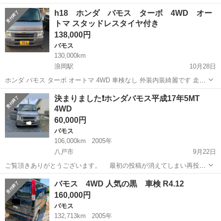
名： ホンダ ■ 車種名： バモス ■ グレード名： Ｇ Ｇ（４
青森
三戸郡
バモス
h18 ホンダ バモス ターボ 4WD オー
名） ４ＷＤ ＡＴ ■ 排気量： 660cc ■ ドア枚数： 5D ■ ミ
トマ スタッドレスタイヤ付き
ッ...
138,000円
バモス
130,000km
浪岡駅
10月28日
ホンダ バモス ターボ オートマ 4WD 車検なし 外装内装綺麗です 走る
止まる曲がるなど不具合はないですが 排気漏れあり O2センター交換
青森
青森市
浪岡駅
バモス
オートマ
決まりました❗️ホンダバモス平成17年5MT
しなければならない その為安く売ります。 現車確認できます 試乗で
4WD
きます リサイクル...
60,000円
バモス
106,000km
2005年
八戸市
9月22日
ご覧頂きありがとうございます。 最初の投稿が消えてしまい再投稿
です。 山菜採りで大活躍した車です。 エンジン始動、走る、曲がる、
青森
八戸市
バモス
ホンダバモス
バモス 4WD 人気の黒 車検 R4.12
止まる問題ありません。 走行距離約106,000キロ。パワーウィンドウ
160,000円
作動良好タイミングベルト...
バモス
132,713km
2005年