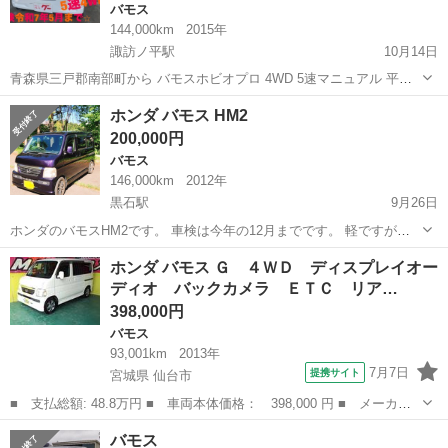
バモス
144,000km
2015年
諏訪ノ平駅
10月14日
青森県三戸郡南部町から バモスホビオプロ 4WD 5速マニュアル 平成
27年式 走行144000キロ 車検令和7年5月まで！ 中古車検索サイトgoo
青森
三戸郡
諏訪ノ平駅
バモス
バモスホビオ
ホンダ バモス HM2
ネットへも連載中！ 下取りも大歓迎です！ ヌマハタファクトリー 090
200,000円
...
バモス
146,000km
2012年
黒石駅
9月26日
ホンダのバモスHM2です。 車検は今年の12月までです。 軽ですが荷
台が広く荷物がかなり入ります。画像はキャンプ時に荷物を積んだ時
青森
黒石市
黒石駅
バモス
車両
ホンダ バモス Ｇ ４ＷＤ ディスプレイオー
の物になります。 夏冬タイヤホイール付きです。溝は確認お願いしま
ディオ バックカメラ ＥＴＣ リア…
す。 助手席用テーブル付き、カ...
398,000円
バモス
93,001km
2013年
7月7日
提携サイト
宮城県 仙台市
■ 支払総額: 48.8万円 ■ 車両本体価格： 398,000 円 ■ メーカー
名： ホンダ ■ 車種名： バモス ■ グレード名： Ｇ ４ＷＤ
宮城
仙台市
バモス
バモス
ディスプレイオーディオ バックカメラ ＥＴＣ リアヒーター 両