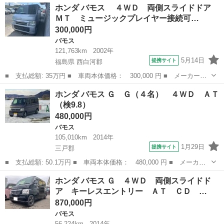
青森
八戸市
小中野駅
バモス
走行距離
ホンダ バモス ４ＷＤ 両側スライドドア
の方は御遠慮ください。 4wdですので雪道も安心です。 この前の2026
ＭＴ ミュージックプレイヤー接続可…
年3月に車...
300,000円
バモス
121,763km
2002年
5月14日
提携サイト
福島県 西白河郡
■ 支払総額: 35万円 ■ 車両本体価格： 300,000 円 ■ メーカー
名： ホンダ ■ 車種名： バモス ■ グレード名： ４ＷＤ 両
福島
西白河郡
バモス
ホンダ バモス Ｇ Ｇ（４名） ４ＷＤ ＡＴ
側スライドドア ＭＴ ミュージックプレイヤー接続可 カセット
（検9.8）
エアコン パワー...
480,000円
バモス
105,010km
2014年
1月29日
提携サイト
三戸郡
■ 支払総額: 50.1万円 ■ 車両本体価格： 480,000 円 ■ メーカー
名： ホンダ ■ 車種名： バモス ■ グレード名： Ｇ Ｇ（４
青森
三戸郡
バモス
ホンダ バモス Ｇ ４ＷＤ 両側スライドド
名） ４ＷＤ ＡＴ ■ 排気量： 660cc ■ ドア枚数： 5D ■ ミ
ア キーレスエントリー ＡＴ ＣＤ …
ッ...
870,000円
バモス
56,224km
2014年