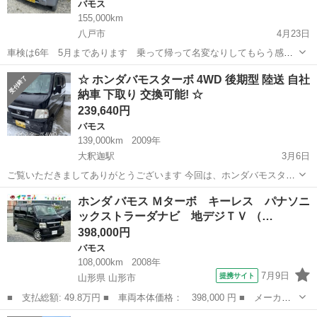
バモス
155,000km
八戸市
4月23日
車検は6年 5月まであります 乗って帰って名変なりしてもらう感じ
です。 現状販売。まだ詳しくは見てません 試乗も可能なので不具
青森
八戸市
バモス
TYPE
☆ ホンダバモスターボ 4WD 後期型 陸送 自社
合や程度はご自身で判断ください。 HH6 TYPE SDX バモス タイベ
納車 下取り 交換可能! ☆
ル R3年2月2...
239,640円
バモス
139,000km
2009年
大釈迦駅
3月6日
ご覧いただきましてありがとうございます 今回は、ホンダバモスター
ボ4WDです ターボなのでキビキビ走るのでオススメです(^^♪ 初年度
青森
青森市
大釈迦駅
バモス
ホンダバモス
ホンダ バモス Ｍターボ キーレス パナソニ
平成21年式 型式 ABA-HM2 カラー ブラック 車検 令和...
ックストラーダナビ 地デジＴＶ （…
398,000円
バモス
108,000km
2008年
7月9日
提携サイト
山形県 山形市
■ 支払総額: 49.8万円 ■ 車両本体価格： 398,000 円 ■ メーカー
名： ホンダ ■ 車種名： バモス ■ グレード名： Ｍターボ キ
山形
山形市
バモス