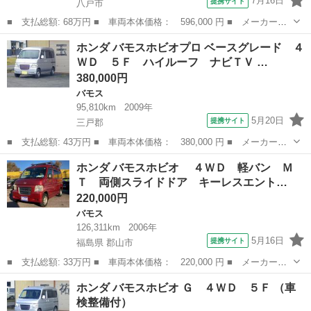
7月16日
提携サイト
八戸市
■ 支払総額: 68万円 ■ 車両本体価格： 596,000 円 ■ メーカー
名： ホンダ ■ 車種名： バモス ■ グレード名： Ｌ ４ＷＤ
青森
八戸市
バモス
ホンダ バモスホビオプロ ベースグレード ４
スライドドア ナビ ＴＶ キーレスエントリー ＭＴ ＡＢＳ Ｃ
ＷＤ ５Ｆ ハイルーフ ナビＴＶ …
Ｄ ＤＶＤ再生 ...
380,000円
バモス
95,810km
2009年
5月20日
提携サイト
三戸郡
■ 支払総額: 43万円 ■ 車両本体価格： 380,000 円 ■ メーカー
名： ホンダ ■ 車種名： バモスホビオプロ ■ グレード名： ベ
青森
三戸郡
バモス
ホンダ バモスホビオ ４ＷＤ 軽バン Ｍ
ースグレード ４ＷＤ ５Ｆ ハイルーフ ナビＴＶ ■ 排気量：
Ｔ 両側スライドドア キーレスエント…
660cc ■...
220,000円
バモス
126,311km
2006年
5月16日
提携サイト
福島県 郡山市
■ 支払総額: 33万円 ■ 車両本体価格： 220,000 円 ■ メーカー
名： ホンダ ■ 車種名： バモスホビオ ■ グレード名： ４Ｗ
福島
郡山市
バモス
ホンダ バモスホビオ Ｇ ４ＷＤ ５Ｆ （車
Ｄ 軽バン ＭＴ 両側スライドドア キーレスエントリー エアコ
検整備付）
ン パワーステア...