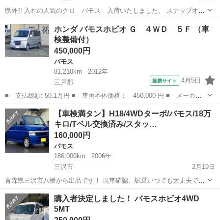
県外仕入れの人気のクロ バモス 入荷いたしました。 スナップオン
MTG5000スキャンテスター にて車輌全自己診断フルスキャン済 現在
青森
上北郡
バモス
走行距離
ホンダ バモスホビオ Ｇ ４ＷＤ ５Ｆ （車
故障コードなし H20年式 ホンダ バモス フルタイム4WD 4速AT キ
検整備付）
ーレス ...
450,000円
バモス
81,210km
2012年
4月5日
提携サイト
三戸郡
■ 支払総額: 50.1万円 ■ 車両本体価格： 450,000 円 ■ メーカー
名： ホンダ ■ 車種名： バモスホビオ ■ グレード名： Ｇ ４
青森
三戸郡
バモス
【車検満タン】H18/4WDターボ/バモス/18万
ＷＤ ５Ｆ ■ 排気量： 660cc ■ ドア枚数： 5D ■ ミッション...
キロ/Tベル交換済み/スタッ…
160,000円
バモス
186,000km
2006年
三沢市
2月19日
青森県三沢市八幡から出品です！ 現車確認、試乗いつでも大丈夫で
す！ 車検があるので、お支払い頂ければ、その日に乗って帰れます！
青森
三沢市
バモス
購入者決定しました！ バモスホビオ4WD
令和４年度分税金、リサイクル、諸費用、合計コミコミ価格！ ※車両
5MT
情報※ ●車種：ホ...