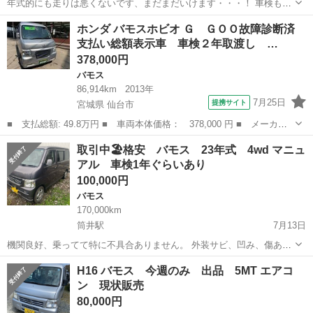
年式的にも走りは悪くないです、まだまだいけます・・・！ 車検も２
０２５年３月まであります。 宅配等を新規事業で検討している方・・
青森
弘前市
弘前駅
バモス
バモスホビオ
ホンダ バモスホビオ Ｇ ＧＯＯ故障診断済
活躍しますよ。。 バモスホビオプロ ４WD EBD-HJ2 ◆ 支払総
支払い総額表示車 車検２年取渡し …
額:１...
378,000円
バモス
86,914km
2013年
7月25日
提携サイト
宮城県 仙台市
■ 支払総額: 49.8万円 ■ 車両本体価格： 378,000 円 ■ メーカー
名： ホンダ ■ 車種名： バモスホビオ ■ グレード名： Ｇ Ｇ
宮城
仙台市
バモス
取引中🏖️格安 バモス 23年式 4wd マニュ
ＯＯ故障診断済 支払い総額表示車 車検２年取渡し ４ＷＤ ハイ
アル 車検1年ぐらいあり
ルーフ ４速...
100,000円
バモス
170,000km
筒井駅
7月13日
機関良好、乗ってて特に不具合ありません。 外装サビ、凹み、傷あり
格安車なのでそれなりです。 車検など詳細が正確にわかりません。分
青森
青森市
筒井駅
バモス
4wd
H16 バモス 今週のみ 出品 5MT エアコ
かり次第記載いたします。
ン 現状販売
80,000円