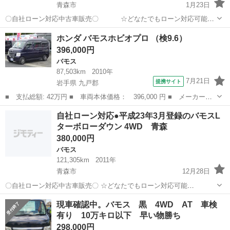
青森市
1月23日
〇自社ローン対応中古車販売〇 ☆どなたでもローン対応可能
☆ １、勤続年数の短い方や自営業の方 ２、パートを
青森
青森市
バモス
車両
ホンダ バモスホビオプロ （検9.6）
される主婦の方や派遣社員の方 ３、自己破産等をされた方やローンが
396,000円
組めない方 ４、他...
バモス
87,503km
2010年
7月21日
提携サイト
岩手県 九戸郡
■ 支払総額: 42万円 ■ 車両本体価格： 396,000 円 ■ メーカー
名： ホンダ ■ 車種名： バモスホビオプロ ■ グレード名：
岩手
九戸郡
バモス
自社ローン対応●平成23年3月登録のバモスL
■ 排気量： 660cc ■ ドア枚数： 5D ■ ミッション： MT5速 ■...
ターボローダウン 4WD 青森
380,000円
バモス
121,305km
2011年
青森市
12月28日
〇自社ローン対応中古車販売〇 ☆どなたでもローン対応可能
☆ １、勤続年数の短い方や自営業の方 ２、パートを
青森
青森市
バモス
車両
現車確認中。バモス 黒 4WD AT 車検
される主婦の方や派遣社員の方 ３、自己破産等をされた方やローンが
有り 10万キロ以下 早い物勝ち
組めない方 ４、他社様で...
298,000円