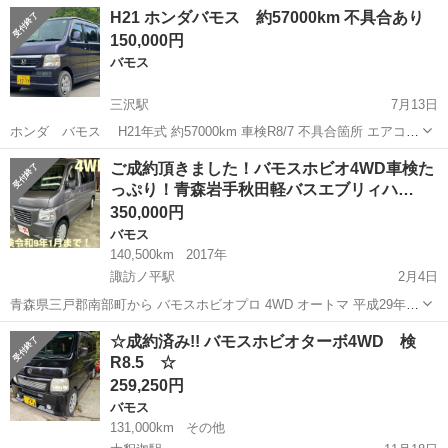
秋田
秋田市
バモス
H21 ホンダバモス 約57000km 不具合あり
ナビ フルセグＴＶ バックカメラ ■ 排気量： 660cc ■ ドア枚
150,000円
数： 5...
バモス
三沢駅
7月13日
ホンダ バモス H21年式 約57000km 車検R8/7 不具合箇所 エアコン
の効きが悪いです。 コンプレッサー作動音、ファンは回るのでガスが
青森
三沢市
三沢駅
バモス
ホンダバモス
ご成約頂きました！バモスホビオ4WD車検た
少ないと思われます。 たまにベルト鳴きがします。 恐らくベルトの劣
っぷり！青森岩手秋田軽バスエブリィハ…
化だと...
350,000円
バモス
140,500km
2017年
諏訪ノ平駅
2月4日
青森県三戸郡南部町から バモスホビオプロ 4WD オートマ 平成29年式
走行140500キロ 車検令和9年1月まで ブリヂストン、バリ溝スタッド
青森
三戸郡
諏訪ノ平駅
バモス
バモスホビオ
☆成約済み!! バモスホビオターボ4WD 検
レスタイヤ装着済み！ キーレス CDデッキ付き 中古車検索サイトgoo
R8.5 ☆
ネット...
259,250円
バモス
131,000km
その他