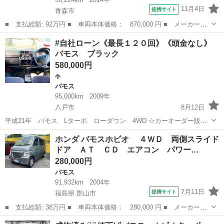
11月4日
提携サイト
青森市
■ 支払総額: 92万円 ■ 車両本体価格： 870,000 円 ■ メーカー
名： ホンダ ■ 車種名： バモス ■ グレード名： Ｇ ４ＷＤ
青森
青森市
バモス
#自社ローン《最長１２０回》《頭金なし》
両側スライドドア キーレスエントリー ＡＴ ＣＤ ＭＤ ミュー
バモス ブラック
ジックプレイヤー...
580,000円
バモス
95,000km
2009年
八戸市
8月12日
平成21年 バモス Lターボ ローダウン 4WD ☆カーオーダー販売
サイト☆（理想のお車をお探し致します！！）
青森
八戸市
バモス
自社
ホンダ バモスホビオ ４ＷＤ 両側スライド
https://neocarorder.com/ ご希望のお車をお探しも可能になります！！
ドア ＡＴ ＣＤ エアコン パワー…
...
280,000円
バモス
91,932km
2004年
7月11日
提携サイト
福島県 郡山市
■ 支払総額: 38万円 ■ 車両本体価格： 280,000 円 ■ メーカー
名： ホンダ ■ 車種名： バモスホビオ ■ グレード名： ４Ｗ
福島
郡山市
バモス