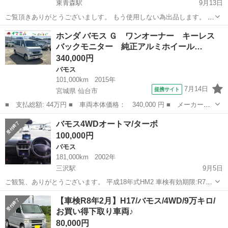
東青森駅
9月13日
ご覧頂きありがとうございましす。 もう使用しない為出品します。 車
検は来年6月、走行距離136000キロ タイミングベルトは9万キロで交換
青森
青森市
東青森駅
バモス
バモスホビオ
ホンダ バモス Ｇ ワンオーナー キーレス
しております。ボディは傷、へこみ若干錆びあります。 リヤヒーター
バックモニター 純正アルミホイール…
付き、エアコンも冷えて...
340,000円
バモス
101,000km
2015年
7月14日
提携サイト
宮城県 仙台市
■ 支払総額: 44万円 ■ 車両本体価格： 340,000 円 ■ メーカー
名： ホンダ ■ 車種名： バモス ■ グレード名： Ｇ ワンオー
宮城
仙台市
バモス
バモス4WDオートマ/ターボ
ナー キーレス バックモニター 純正アルミホイール装着 ２０２
100,000円
５年製ノーマルタ...
バモス
181,000km
2002年
三沢駅
9月5日
ご観覧、ありがとうございます。 平成18年式HM2 車検有効期限:R7年
11月17日 走行距離181000 普段使いしておりますので距離は延びま
青森
三沢市
三沢駅
バモス
車両
【車検R8年2月】H17/バモス/4WD/9万キロ/
す。 関西から青森県に仕事で来ており冬の対策で今年の7月に4WDの
お買い得下取り車両♪
車両を用意しま...
80,000円