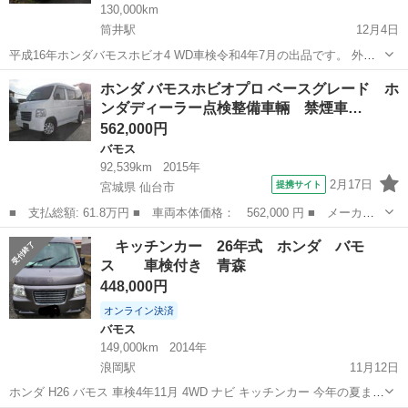
130,000km
筒井駅
12月4日
平成16年ホンダバモスホビオ4 WD車検令和4年7月の出品です。 外装
もサビなどなく綺麗な状態です スタッドレスタイヤ夏タイヤ付き 走行
青森
青森市
筒井駅
バモス
走行距離
ホンダ バモスホビオプロ ベースグレード ホ
距離13万 km マニュアル4 WD 車検令和4年7月 軽バスお探しの方いか
ンダディーラー点検整備車輛 禁煙車…
がですか 燃...
562,000円
バモス
92,539km
2015年
2月17日
提携サイト
宮城県 仙台市
■ 支払総額: 61.8万円 ■ 車両本体価格： 562,000 円 ■ メーカー
名： ホンダ ■ 車種名： バモスホビオプロ ■ グレード名： ベ
宮城
仙台市
バモス
キッチンカー 26年式 ホンダ バモ
ースグレード ホンダディーラー点検整備車輛 禁煙車 ４速オート
ス 車検付き 青森
マ ４ＷＤ ...
448,000円
オンライン決済
バモス
149,000km
2014年
浪岡駅
11月12日
ホンダ H26 バモス 車検4年11月 4WD ナビ キッチンカー 今年の夏まで