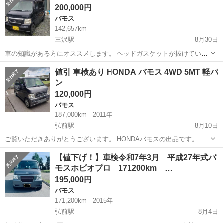
200,000円
側スライドド...
バモス
142,657km
三沢駅
8月30日
車の知識がある方にオススメします。 ヘッドガスケットが抜けている
為、修理してから乗ってください 近場の移動でしたら問題なく走りま
青森
三沢市
三沢駅
バモス
ヘッドガスケット
値引 車検あり HONDA バモス 4WD 5MT 軽バ
す。 エアコンも効きます 車体はお支払いと名義変更が完了してからの
ン
お渡しとなります。 ノーク...
120,000円
バモス
187,000km
2011年
弘前駅
8月10日
ご覧いただきありがとうございます。 HONDAバモスの出品です。 仕
事に使うため購入しましたが、必要なくなった為、売却したいと思い
青森
弘前市
弘前駅
バモス
車両
【値下げ！】車検令和7年3月 平成27年式バ
ます。 先日、イエローハットでエアコンの調整をしてもらい、簡単な
モスホビオプロ 171200km …
点検をしてもらいましたが...
195,000円
バモス
171,200km
2015年
弘前駅
8月4日