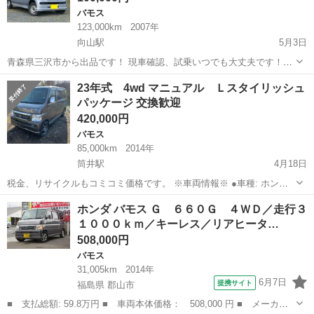
バモス
123,000km
2007年
向山駅
5月3日
青森県三沢市から出品です！ 現車確認、試乗いつでも大丈夫です！お
支払い頂ければ、その日に乗って帰れます！ 今年度分の税金だけ、別
青森
三沢市
向山駅
バモス
車両
23年式 4wd マニュアル Ｌスタイリッシュ
途お支払いお願いします。 ※予約いただければ、十和田でも現車確認
パッケージ 交換歓迎
大丈夫です。 ...
420,000円
バモス
85,000km
2014年
筒井駅
4月18日
税金、リサイクルもコミコミ価格です。 ※車両情報※ ●車種: ホン
ダ バモス ●年式：平成23年 ●グレード：リアルタイム4WD ●カラー:
青森
青森市
筒井駅
バモス
4wd
ホンダ バモス Ｇ ６６０Ｇ ４ＷＤ／走行３
ガンメタ ●距離：85000km ●車検：今年2月取得 外装は年式相応...
１０００ｋｍ／キーレス／リアヒータ…
508,000円
バモス
31,005km
2014年
6月7日
提携サイト
福島県 郡山市
■ 支払総額: 59.8万円 ■ 車両本体価格： 508,000 円 ■ メーカー