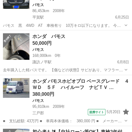
バモス
86,453km
2008年
平賀駅
6月25日
バモス 黒 4WD AT 車検有り 10万キロ以下になります。 今は
30万以下でなかなかない軽バスになります。 レジャーやキャンプ、釣
青森
平川市
平賀駅
バモス
ホンダ バモス
り等に最適です。 下回りもまだまだ大丈夫です。 次の車検もOKで
50,000円
す。 H20 HM2 ...
バモス
168,000km
0年
諏訪ノ平駅
6月8日
去年購入した軽バスです。 【傷などの状態】サビがあり、マフラーを
補修しています。 車検は後１年あります。 2人乗りで後ろはフルフラ
青森
三戸郡
諏訪ノ平駅
バモス
ホンダ バモスホビオプロ ベースグレード ４
ットになってます。 エアコンは使えません。 マフラーの関係で異音も
ＷＤ ５Ｆ ハイルーフ ナビＴＶ …
あり匂いもあります。...
380,000円
バモス
95,810km
2009年
5月20日
提携サイト
三戸郡
■ 支払総額: 43万円 ■ 車両本体価格： 380,000 円 ■ メーカー
名： ホンダ ■ 車種名： バモスホビオプロ ■ グレード名： ベ
青森
三戸郡
バモス
初心者も🔰【自社ローン等OK】車検2年付