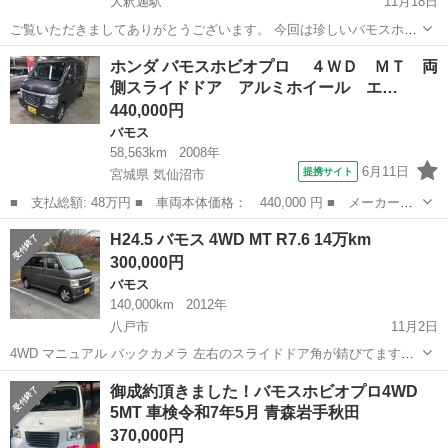
大釈迦駅
11月18日
ご覧いただきましてありがとうございます。 今回は珍しいバモスホビ
オATターボの出品です！ ホビオなのでハイルーフなので荷室も十分広
青森
青森市
大釈迦駅
バモス
バモスホビオ
ホンダ バモスホビオプロ ４ＷＤ ＭＴ 両
いです。 現在、字光式ナンバーです。 初年度登録 平成17年2月 車...
側スライドドア アルミホイール エ…
440,000円
バモス
58,563km
2008年
6月11日
提携サイト
宮城県 気仙沼市
■ 支払総額: 48万円 ■ 車両本体価格： 440,000 円 ■ メーカー
名： ホンダ ■ 車種名： バモスホビオプロ ■ グレード名：
宮城
気仙沼市
バモス
H24.5 バモス 4WD MT R7.6 14万km
４ＷＤ ＭＴ 両側スライドドア アルミホイール エアコン パワ
300,000円
ーウィンドウ 運...
バモス
140,000km
2012年
八戸市
11月2日
4WD マニュアル バックカメラ 左右のスライドドア角が錆びてます。
下廻りは綺麗な方です。 約14万km タイベル済み 現車確認お願い致し
青森
八戸市
バモス
スライドドア
御成約頂きました！バモスホビオプロ4WD
ます。 八戸ナンバーの方のみ名義変更込み 即渡し可能です。 現在2名
5MT 車検令和7年5月 青森岩手秋田
検討中 最終値下げ
370,000円