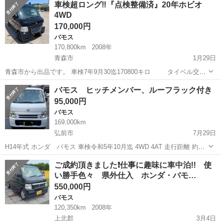
車検超ロング‼️『点検整備済』20年ホビオ
ーレス パナソニックストラーダナビ 地デジＴＶ ■ 排気量：
4WD
660cc ...
170,000円
バモス
170,800km
2008年
青森市
1月29日
青森市から出品です。 車検7年9月30迄170800キロ タイベル交換
済 エンジンスターター付 NA 4AT この車両は当方の自家用で使
青森
青森市
バモス
車両
バモス ヒッチメンバー、ルーフラック付き
用しております。置き場の関係の為出品します。 車検取得にあたり足
95,000円
回り消耗部...
バモス
169,000km
弘前市
7月29日
H14年式 ホンダ バモス 車検令和5年10月迄 4WD 4AT 走行距離 約
169000km 走行距離延びます。(現在使用中の為) 現在、各機関良好で
青森
弘前市
バモス
令和5年
ご成約頂きました❗仕事に趣味に車中泊!! 使
す。使用中ですが特に問題ないように感じます。 付属品 ・CARM...
い勝手色々 県外仕入 ホンダ・バモ…
550,000円
バモス
120,350km
2008年
上北郡
3月4日