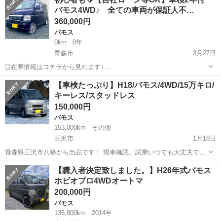
ースグレード ４ＷＤ ５Ｆ ハイルーフ ナビＴＶ ■ 排気量：
バモス4WD♪ 全ての車両が保証人不…
660cc ■...
360,000円
バモス
0km
0年
青森市
3月27日
❏在庫情報はコチラから見れます↓
https://ristaoshuiwate.wixsite.com/my-site ❏月額のご質問・頭金のご
青森
青森市
バモス
車両
【車検たっぷり】H18/バモス/4WD/15万キロ/
相談等は コチラからできます😉 https://form.run/@...
キーレス/スタッドレス
150,000円
バモス
153,000km
その他
三沢市
1月18日
青森県三沢市八幡から出品です！ 現車確認、試乗いつでも大丈夫で
す！ 税金、リサイクル料金、合計コミコミ価格！ ※車両情報※ ●車
青森
三沢市
バモス
車両
【購入者決定致しました。】H26年式バモス
種：バモス ●年式：平成18年 ●グレード：M 4WD ●カラー:ガ...
ホビオプロ4WDオートマ
200,000円
バモス
135,800km
2014年