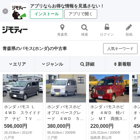
アプリならお得な情報を見逃さない！
インストール
アプリで開く
青森県
検索
ログイン
投稿
青森県のバモス(ホンダ)の中古車
人気キーワード
エリア
ジャンル
詳細
新着順
ホンダ バモス Ｌ
ホンダ バモスホビ
ホンダ バモスホビ
ホ
４ＷＤ スライドド
オプロ ベースグレ
オ ４ＷＤ 軽バ
オ
ア ナビ ＴＶ キ
ード ４ＷＤ ５
ン ＭＴ 両側スラ
Ｆ
ーレスエントリー
Ｆ ハイルーフ ナ
イドドア キーレス
596,000円
380,000円
220,000円
45
ＭＴ ＡＢＳ Ｃ
ビＴＶ （車検整備
エントリー エアコ
26,019km / 2011年
95,810km / 2009年
126,311km / 2006年
81,
Ｄ ＤＶＤ再生 Ｂ
付）
ン パワーステアリ
八戸市
三戸郡
福島県 郡山市
三