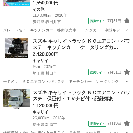
1,550,000円
その他
110,000km
2016年
7月31日
提携サイト
愛知県 春日井市
グレード名：
キッチンカー
移動販売車 … ングカー 中型
キッチ
ンカー
中型移動販売…
愛知
春日井市
その他
スズキ キャリイトラック ＫＣエアコン・パワ
ステ キッチンカー ケータリングカ…
2,420,000円
キャリイ
9km
2025年
7月31日
提携サイト
埼玉県 川口市
ード名： ＫＣエアコン・パワステ
キッチンカー
ケータリングカ
ー フードトラック…
埼玉
川口市
キャリイ
スズキ キャリイトラック ＫＣエアコン・パワ
ステ 保証付・ＴＶナビ付・記録簿あ…
1,120,000円
キャリイ
26,000km
2013年
7月19日
提携サイト
埼玉県 朝霞市
検整備付・新規
キッチンカー
ＢＯＸ 埼玉県… ＃中古車 ＃
キッチ