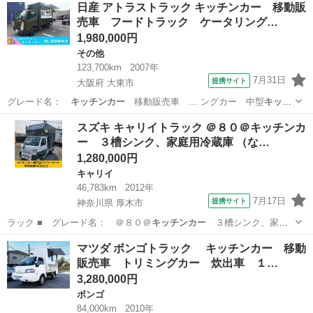
日産 アトラストラック キッチンカー 移動販
売車 フードトラック ケータリング…
1,980,000円
その他
123,700km
2007年
7月31日
提携サイト
大阪府 大東市
グレード名：
キッチンカー
移動販売車 … ングカー 中型
キッチ
ンカー
中型移動販売…
大阪
大東市
その他
スズキ キャリイトラック ＠８０＠キッチンカ
ー ３槽シンク、家庭用冷蔵庫 （な…
1,280,000円
キャリイ
46,783km
2012年
7月17日
提携サイト
神奈川県 厚木市
ラック ■ グレード名： ＠８０＠
キッチンカー
３槽シンク、家庭
用冷蔵庫 ■ 排…
神奈川
厚木市
キャリイ
マツダ ボンゴトラック キッチンカー 移動
販売車 トリミングカー 炊出車 １…
3,280,000円
ボンゴ
84,000km
2010年