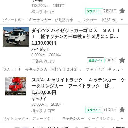
112,300km
1993年
7月31日
提携サイト
栃木県 小山市
グレード名：
キッチンカー
移動販売車 … ングカー 中型
キッチ
ンカー
中型移動販売…
栃木
小山市
その他
ダイハツ ハイゼットカーゴ ＤＸ ＳＡＩＩ
Ｉ 軽キッチンカー車検９年３月２１日…
1,130,000円
ハイゼット
8,000km
2021年
6月7日
提携サイト
千葉県 流山市
ＳＡＩＩＩ 軽
キッチンカー
車検９年３月２… ーフキャリア
キッチ
ンカー
仕様 ＤＩＹ … フキャリア
キッチンカー
仕様 オー
千葉
流山市
ハイゼット
スズキ キャリイトラック キッチンカー ケ
ト…
ータリングカー フードトラック 移…
1,210,000円
キャリイ
55,300km
2010年
7月31日
提携サイト
埼玉県 川口市
リイトラック ■ グレード名：
キッチンカー
ケータリングカ
ー フードトラック…
埼玉
川口市
キャリイ