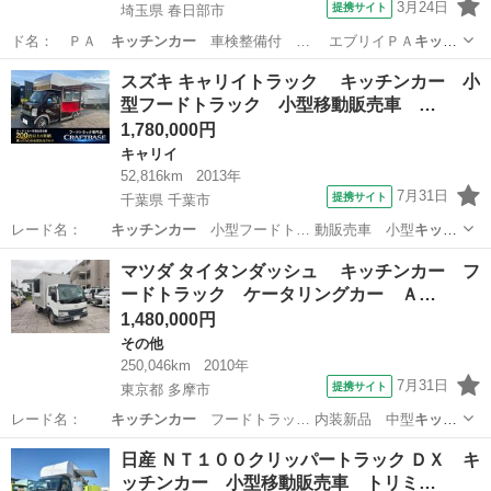
3月24日
提携サイト
埼玉県 春日部市
ド名： ＰＡ
キッチンカー
車検整備付 … エブリイＰＡ
キッチ
ンカー
入庫しました！…
埼玉
春日部市
エブリイ
スズキ キャリイトラック キッチンカー 小
型フードトラック 小型移動販売車 …
1,780,000円
キャリイ
52,816km
2013年
7月31日
提携サイト
千葉県 千葉市
レード名：
キッチンカー
小型フードト… 動販売車 小型
キッチ
ンカー
フードトラッ…
千葉
千葉市
キャリイ
マツダ タイタンダッシュ キッチンカー フ
ードトラック ケータリングカー Ａ…
1,480,000円
その他
250,046km
2010年
7月31日
提携サイト
東京都 多摩市
レード名：
キッチンカー
フードトラッ… 内装新品 中型
キッチ
ンカー
シンク 給排…
東京
多摩市
その他
日産 ＮＴ１００クリッパートラック ＤＸ キ
ッチンカー 小型移動販売車 トリミ…