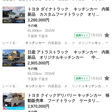
ンカー
スズキキャリ…
埼玉
朝霞市
キャリイ
トヨタ ダイナトラック キッチンカー 内装
新品 カスタムフードトラック オリ…
3,280,000円
その他
65,000km
2015年
7月31日
提携サイト
千葉県 千葉市
レード名：
キッチンカー
内装新品 カ… ク オリジナル
キッチ
ンカー
中型フードト… ラック 中型
キッチンカー
移動販売車 …
千葉
千葉市
その他
日産 アトラストラック キッチンカー 内装
カスタム
キッチンカー
カスタム移動…
新品 オリジナルキッチンカー 中…
2,905,000円
その他
94,216km
2015年
7月31日
提携サイト
千葉県 千葉市
レード名：
キッチンカー
内装新品 オ… リジナル
キッチンカ
ー
中型フード… カー カスタム
キッチンカー
中型キッチン…
千葉
千葉市
その他
トヨタ クイックデリバリー キッチンカー 移
動販売車 フードトラック ケータリ…
3,970,000円
その他