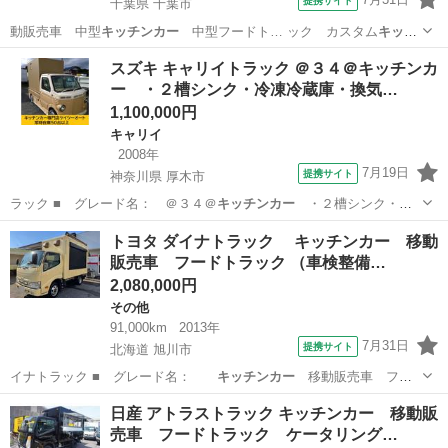
提携サイト
千葉県 千葉市
動販売車 中型
キッチンカー
中型フードト… ック カスタム
キッチ
ンカー
車 オリジナル
キッチンカー
フードトラッ…
千葉
千葉市
その他
スズキ キャリイトラック ＠３４＠キッチンカ
ー ・２槽シンク・冷凍冷蔵庫・換気…
1,100,000円
キャリイ
2008年
7月19日
提携サイト
神奈川県 厚木市
ラック ■ グレード名： ＠３４＠
キッチンカー
・２槽シンク・冷
凍冷蔵庫・換気扇…
神奈川
厚木市
キャリイ
トヨタ ダイナトラック キッチンカー 移動
販売車 フードトラック （車検整備…
2,080,000円
その他
91,000km
2013年
7月31日
提携サイト
北海道 旭川市
イナトラック ■ グレード名：
キッチンカー
移動販売車 フー
ドトラック ■ …
北海道
旭川市
その他
日産 アトラストラック キッチンカー 移動販
売車 フードトラック ケータリング…