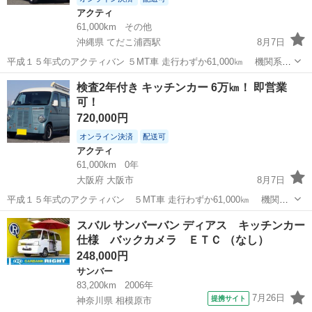
アクティ
61,000km
その他
沖縄県 てだこ浦西駅
8月7日
平成１５年式のアクティバン ５MT車 走行わずか61,000㎞ 機関系は
もちろん、下廻りも含めダメージはほとんどなく綺麗です。 年式から
沖縄
中頭郡
てだこ浦西駅
アクティ
検査2年付き キッチンカー 6万㎞！ 即営業
すれば程度は極上と言えるかもしれません 車検は新たに2年車...
可！
720,000円
オンライン決済
配送可
アクティ
61,000km
0年
大阪府 大阪市
8月7日
平成１５年式のアクティバン ５MT車 走行わずか61,000㎞ 機関系
はもちろん、下廻りも含めダメージはほとんどなく綺麗です。 年式か
大阪
大阪市
アクティ
キッチンカー
スバル サンバーバン ディアス キッチンカー
らすれば程度は極上と言えるかもしれません 車検は新たに2年車検
仕様 バックカメラ ＥＴＣ （なし）
受...
248,000円
サンバー
83,200km
2006年
7月26日
提携サイト
神奈川県 相模原市