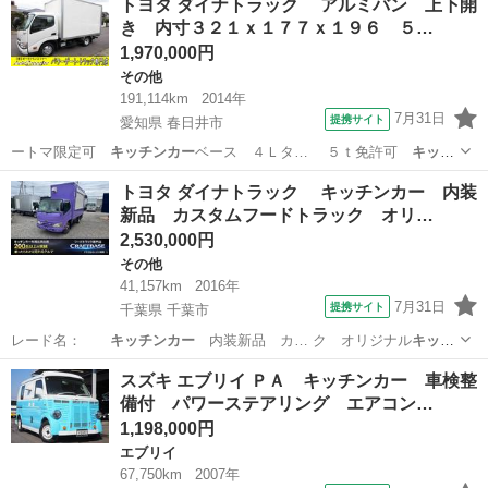
トヨタ ダイナトラック アルミバン 上下開
き 内寸３２１ｘ１７７ｘ１９６ ５…
1,970,000円
その他
191,114km
2014年
7月31日
提携サイト
愛知県 春日井市
ートマ限定可
キッチンカー
ベース ４Ｌタ… ５ｔ免許可
キッチ
ンカー
ベース ■ 修…
愛知
春日井市
その他
トヨタ ダイナトラック キッチンカー 内装
新品 カスタムフードトラック オリ…
2,530,000円
その他
41,157km
2016年
7月31日
提携サイト
千葉県 千葉市
レード名：
キッチンカー
内装新品 カ… ク オリジナル
キッチ
ンカー
中型フードト… ラック 中型
キッチンカー
カスタム移動…
千葉
千葉市
その他
スズキ エブリイ ＰＡ キッチンカー 車検整
売車 カスタム
キッチンカー
移動販売車 …
備付 パワーステアリング エアコン…
1,198,000円
エブリイ
67,750km
2007年