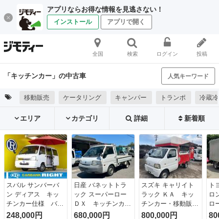
アプリならお得な情報を見逃さない！
インストール
アプリで開く
全国
検索
ログイン
投稿
「キッチンカー」の中古車
人気キーワード
移動販売
ケータリング
キャンパー
トランポ
冷蔵冷
エリア
カテゴリ
詳細
新着順
スバル サンバーバ
日産 バネットトラ
スズキ キャリイト
ト
ン ディアス キッ
ック スーパーロー
ラック ＫＡ キッ
ロ
チンカー仕様 バッ
ＤＸ キッチンカー
チンカー・移動販売
ロ
クカメラ ＥＴＣ
ベース車 ＥＴＣ付
車・外部電源取り込
バ
248,000円
680,000円
800,000円
80