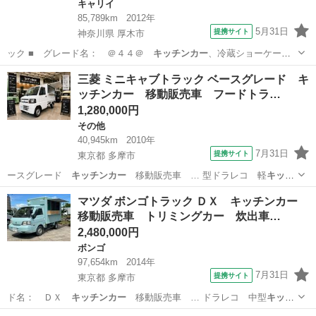
キャリイ
85,789km
2012年
5月31日
提携サイト
神奈川県 厚木市
ック ■ グレード名： ＠４４＠
キッチンカー
、冷蔵ショーケー
ス、２槽シンク、１…
神奈川
厚木市
キャリイ
三菱 ミニキャブトラック ベースグレード キ
ッチンカー 移動販売車 フードトラ…
1,280,000円
その他
40,945km
2010年
7月31日
提携サイト
東京都 多摩市
ースグレード
キッチンカー
移動販売車 … 型ドラレコ 軽
キッチ
ンカー
小型移動販売…
東京
多摩市
その他
マツダ ボンゴトラック ＤＸ キッチンカー
移動販売車 トリミングカー 炊出車…
2,480,000円
ボンゴ
97,654km
2014年
7月31日
提携サイト
東京都 多摩市
ド名： ＤＸ
キッチンカー
移動販売車 … ドラレコ 中型
キッチ
ンカー
新塗装 ■ …
東京
多摩市
ボンゴ