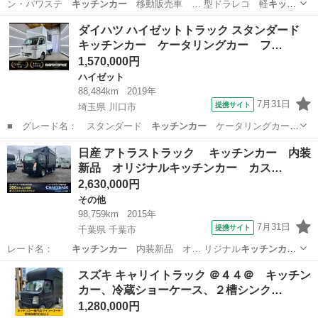
ン・パワステ
キッチンカー
移動販売車 … 型ドラレコ 軽
キッチ
ンカー
■ 排気量：…
東京
多摩市
キャリイ
ダイハツ ハイゼットトラック スタンダード
キッチンカー ケータリングカー フ…
1,570,000円
ハイゼット
88,484km
2019年
7月31日
提携サイト
埼玉県 川口市
■ グレード名： スタンダード
キッチンカー
ケータリングカー
フードトラック…
埼玉
川口市
ハイゼット
日産 アトラストラック キッチンカー 内装
新品 オリジナルキッチンカー カス…
2,630,000円
その他
98,759km
2015年
7月31日
提携サイト
千葉県 千葉市
レード名：
キッチンカー
内装新品 オ… リジナル
キッチンカ
ー
カスタム移動… ック カスタム
キッチンカー
中型フードト…
千葉
千葉市
その他
スズキ キャリイトラック ＠４４＠ キッチン
カー、冷蔵ショーケース、２槽シンク…
1,280,000円