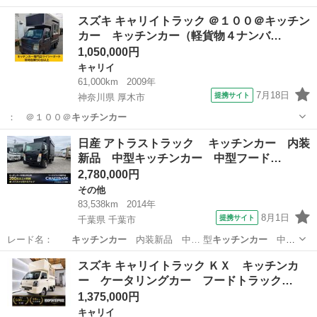
ンカー
バックモニタ…
東京
多摩市
キャリイ
スズキ キャリイトラック ＠１００＠キッチン
カー キッチンカー（軽貨物４ナンバ…
1,050,000円
キャリイ
61,000km
2009年
7月18日
提携サイト
神奈川県 厚木市
： ＠１００＠
キッチンカー
神奈川
厚木市
キャリイ
日産 アトラストラック キッチンカー 内装
新品 中型キッチンカー 中型フード…
2,780,000円
その他
83,538km
2014年
8月1日
提携サイト
千葉県 千葉市
レード名：
キッチンカー
内装新品 中… 型
キッチンカー
中型
フードト… カー カスタム
キッチンカー
オリジナルキ…
千葉
千葉市
その他
スズキ キャリイトラック ＫＸ キッチンカ
ー ケータリングカー フードトラック…
1,375,000円
キャリイ