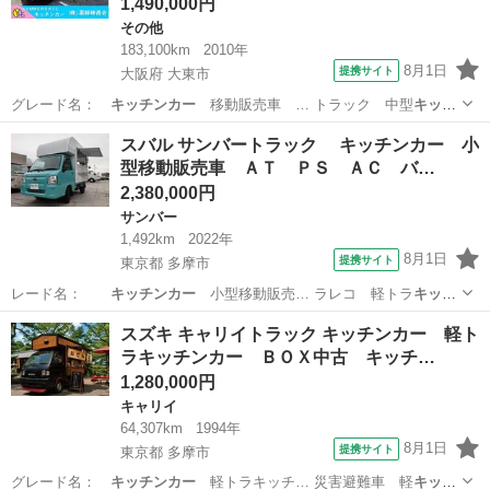
1,490,000円
その他
183,100km
2010年
8月1日
提携サイト
大阪府 大東市
グレード名：
キッチンカー
移動販売車 … トラック 中型
キッチ
ンカー
中型移動販売…
大阪
大東市
その他
スバル サンバートラック キッチンカー 小
型移動販売車 ＡＴ ＰＳ ＡＣ バ…
2,380,000円
サンバー
1,492km
2022年
8月1日
提携サイト
東京都 多摩市
レード名：
キッチンカー
小型移動販売… ラレコ 軽トラ
キッチ
ンカー
ＢＯＸ新品 … 作業台 軽
キッチンカー
■ 排気量：…
東京
多摩市
サンバー
スズキ キャリイトラック キッチンカー 軽ト
ラキッチンカー ＢＯＸ中古 キッチ…
1,280,000円
キャリイ
64,307km
1994年
8月1日
提携サイト
東京都 多摩市
グレード名：
キッチンカー
軽トラキッチ… 災害避難車 軽
キッチ