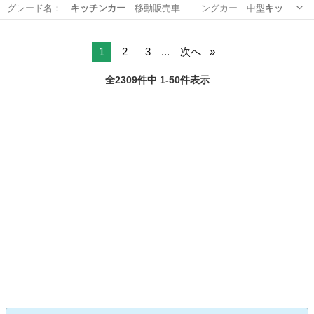
グレード名：
キッチンカー
移動販売車 … ングカー 中型
キッチ
ンカー
中型移動販売…
栃木
小山市
その他
1
2
3
...
次へ
全2309件中 1-50件表示