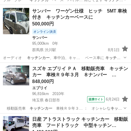
ー
をやりたい方は… 確保されるので
キッチンカー
ベースにも最適…
群馬
渋川市
渋川駅
アクティ
ホンダアクティ
サンバー ワーゲン仕様 ヒッチ 5MT 車検
付き キッチンカーベースに
500,000円
オンライン決済
サンバー
95,000km
0年
群馬県 渋川駅
8月1日
オーディオ
キッチンカー
、車中泊、キャ… ベース車に
キッチン
カー
として使いたい…
群馬
渋川市
渋川駅
サンバー
スズキ エブリイ ＰＡ 移動販売車 キッチン
カー 車検Ｒ９年３月 ８ナンバー …
848,000円
エブリイ
96,816km
2010年
6月24日
提携サイト
埼玉県 春日部市
移動販売車
キッチンカー
車検Ｒ９年３… ： オシャレな
キッチ
ンカー
入庫しました！…
埼玉
春日部市
エブリイ
日産 アトラストラック キッチンカー 移動販
売車 フードトラック 中型キッチン…