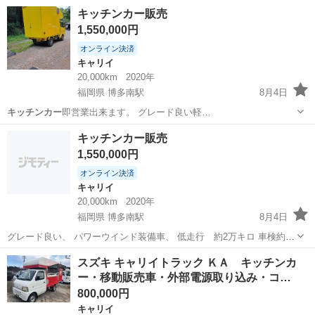
ー
として改装すれ…
京都
亀岡市
亀岡駅
その他
アトラス
キッチンカー販売
1,550,000円
オンライン決済
キャリイ
20,000km
2020年
福岡県 博多南駅
8月4日
キッチンカー
即営業出来ます。 グレード良い軽…
福岡
那珂川市
博多南駅
キャリイ
キッチンカー
キッチンカー販売
1,550,000円
オンライン決済
キャリイ
20,000km
2020年
福岡県 博多南駅
8月4日
グレード良い、 パワーウインド装備車、 低走行 約2万キロ 車検約2
年付き オートマ、エアコン装備車、 ボックスの長さを25センチ伸ば
福岡
那珂川市
博多南駅
キャリイ
キッチンカー
スズキ キャリイトラック ＫＡ キッチンカ
してますので 室内が広く、余裕の空間です。 秋冬。年末年始で大活
ー・移動販売車・外部電源取り込み・コ…
躍、 現車確...
800,000円
キャリイ