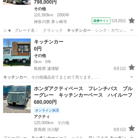
798,000円
その他
110,393km
2000年
5月20日
提携サイト
神奈川県 茅ヶ崎市
ン ■ グレード名： クラシック
キッチンカー
・シンク・カウンタ
ー・ナビ・ＴＶ・…
神奈川
茅ヶ崎市
その他
キッチンカー
0円
その他
0km
0年
島根県 遙堪駅
8月1日
キッチンカー
、その他備品全てまとめて売ります。…
島根
出雲市
遙堪駅
その他
ホンダアクティベース フレンチバス ブル
ーグレー キッチンカーベース ハイルーフ
680,000円
オンライン決済
アクティ
120,000km
その他
群馬県 渋川駅
8月1日
ブルーグレー
キッチンカー
ベース ハイル… 用してます
キッチンカ