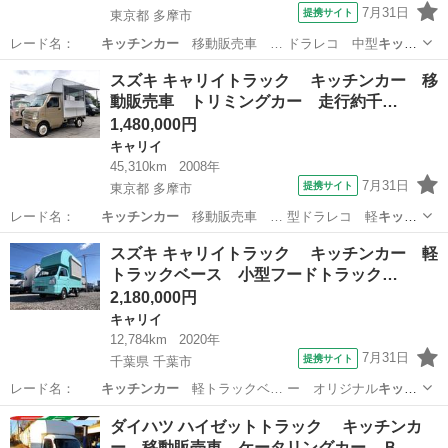
7月31日
提携サイト
東京都 多摩市
レード名：
キッチンカー
移動販売車 … ドラレコ 中型
キッチ
ンカー
■ 排気量：…
東京
多摩市
ボンゴ
スズキ キャリイトラック キッチンカー 移
動販売車 トリミングカー 走行約千…
1,480,000円
キャリイ
45,310km
2008年
7月31日
提携サイト
東京都 多摩市
レード名：
キッチンカー
移動販売車 … 型ドラレコ 軽
キッチ
ンカー
■ 排気量：…
東京
多摩市
キャリイ
スズキ キャリイトラック キッチンカー 軽
トラックベース 小型フードトラック…
2,180,000円
キャリイ
12,784km
2020年
7月31日
提携サイト
千葉県 千葉市
レード名：
キッチンカー
軽トラックベ… ー オリジナル
キッチ
ンカー
小型移動販売… ック カスタム
キッチンカー
移動販売車
千葉
千葉市
キャリイ
ダイハツ ハイゼットトラック キッチンカ
… 小型
キッチンカー
フードトラッ…
ー 移動販売車 ケータリングカー Ｂ…