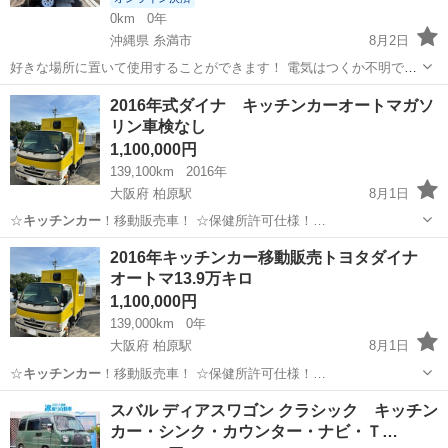
0km
0年
沖縄県 糸満市
8月2日
好きな場所に置いて使用することができます！ 電気はつくか不明で
す、電源取るところはあります！ ナンバプレートないので牽引できま
沖縄
糸満市
その他
キッチンカー
2016年式ダイナ キッチンカーオートマガソ
せん 現状販売 気になる方現物見たい方、本部町ハナサキマルシェにご
リン車検なし
ざいます。
1,100,000円
139,100km
2016年
大阪府 柏原駅
8月1日
☆
キッチンカー
！移動販売車！ ☆保健所許可仕様！…
大阪
八尾市
柏原駅
トヨタ
ダイナ
2016年キッチンカー移動販売トヨタダイナ
オートマ13.9万キロ
1,100,000円
139,000km
0年
大阪府 柏原駅
8月1日
☆
キッチンカー
！移動販売車！ ☆保健所許可仕様！…
大阪
柏原市
柏原駅
トヨタ
キッチンカー
スバル ディアスワゴン クラシック キッチン
カー・シンク・カウンター・ナビ・Ｔ…