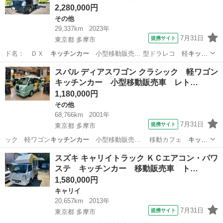
2,280,000円
その他
29,337km
2023年
7月31日
提携サイト
東京都 多摩市
ド名： ＤＸ
キッチンカー
小型移動販売… 型ドラレコ 軽
キッチ
ンカー
■ 排気量：…
東京
多摩市
その他
スバル ディアスワゴン クラシック 軽ワゴン
キッチンカー 小型移動販売車 レト…
1,180,000円
その他
68,766km
2001年
7月31日
提携サイト
東京都 多摩市
ック 軽ワゴン
キッチンカー
小型移動販売… 移動カフェ
キッチ
ンカー
移動販売車 … 軽
キッチンカー
■ 排気量：…
東京
多摩市
その他
スズキ キャリイトラック ＫＣエアコン・パワ
ステ キッチンカー 移動販売車 ト…
1,580,000円
キャリイ
20,657km
2013年
7月31日
提携サイト
東京都 多摩市