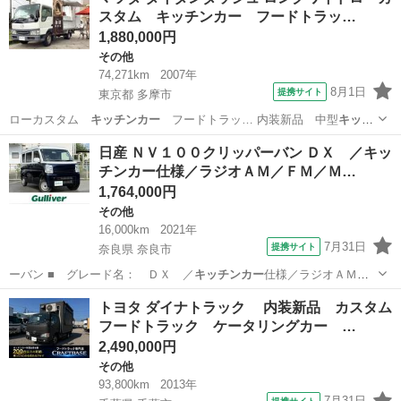
スタム キッチンカー フードトラッ…
1,880,000円
その他
74,271km
2007年
8月1日
提携サイト
東京都 多摩市
ローカスタム
キッチンカー
フードトラッ… 内装新品 中型
キッチ
ンカー
中型移動販売…
東京
多摩市
その他
日産 ＮＶ１００クリッパーバン ＤＸ ／キッ
チンカー仕様／ラジオＡＭ／ＦＭ／Ｍ…
1,764,000円
その他
16,000km
2021年
7月31日
提携サイト
奈良県 奈良市
ーバン ■ グレード名： ＤＸ ／
キッチンカー
仕様／ラジオＡＭ／
ＦＭ／ＭＴモード…
奈良
奈良市
その他
トヨタ ダイナトラック 内装新品 カスタム
フードトラック ケータリングカー …
2,490,000円
その他
93,800km
2013年
7月31日