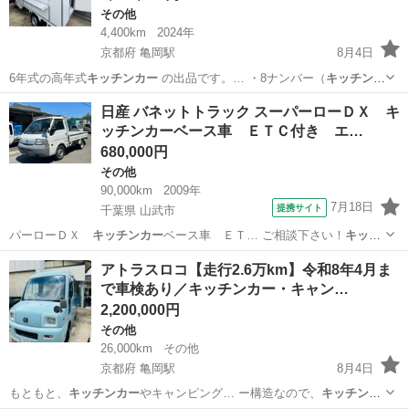
その他
4,400km
2024年
京都府 亀岡駅
8月4日
6年式の高年式
キッチンカー
の出品です。… ・8ナンバー（
キッチンカ
ー
登録済） … すでに
キッチンカー
営業をされてい… ✔ 店舗＋
キッチ
京都
亀岡市
亀岡駅
その他
キッチンカー
日産 バネットトラック スーパーローＤＸ キ
ンカー
の営業拡大をし…
ッチンカーベース車 ＥＴＣ付き エ…
680,000円
その他
90,000km
2009年
7月18日
提携サイト
千葉県 山武市
パーローＤＸ
キッチンカー
ベース車 ＥＴ… ご相談下さい！
キッチ
ンカー
ベースに！ ■…
千葉
山武市
その他
アトラスロコ【走行2.6万km】令和8年4月ま
で車検あり／キッチンカー・キャン…
2,200,000円
その他
26,000km
その他
京都府 亀岡駅
8月4日
もともと、
キッチンカー
やキャンピング… ー構造なので、
キッチンカ