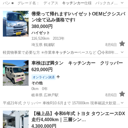
バン ■ グレード名： ディアス
キッチンカー
仕様 バックカメ
ラ ＥＴＣ ■ 排…
神奈川
相模原市
サンバー
🉐乗って帰れます❕️ハイゼットOEMピクシスバ
ン❕️全て込み価格です❕️
380,000円
ハイゼット
116,526km
2013年
埼玉県 鶴瀬駅
8月6日
️軽貨物事業で必要な方 ✳️作業車
キッチンカー
ベースなど ⭕令和8年度
軽自動…
埼玉
さいたま市
鶴瀬駅
ハイゼット
ピクシスバン
車検ほぼ満タン キッチンカー クリッパー
620,000円
オンライン決済
その他
0km
0年
岐阜県 広神戸駅
8月6日
平成21年式 クリッパー 車検R10.6月まで 157000km 現車確認大歓迎で
す！ 引き渡し後はNC NRでお願い致します。 陸送も手配できます。
岐阜
本巣市
広神戸駅
その他
【極上品】令和6年式 トヨタ タウンエースDX
ジモティー オンライン決済で支払いされる方はジモティー 手数料5...
走行4,400km｜三層シン…
4,300,000円