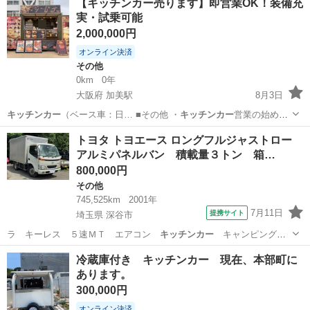
【キッチンカー売ります】即営業OK！装備充
給水200L 排水200L ...
実・試乗可能
2,000,000円
オンライン決済
その他
0km
0年
大阪府 加美駅
8月3日
キッチンカー
（ベース車：日… ■その他 ・
キッチンカー
営業の始め方
…
大阪
大阪市
加美駅
その他
トヨタ トヨエース ロングフルジャストロー
アルミパネルバン 積載量３トン 箱…
800,000円
その他
745,525km
2001年
7月11日
提携サイト
埼玉県 深谷市
ラ キーレス ５速ＭＴ エアコン
キッチンカー
キャンピングカ
ー 車中泊 ■ 排…
埼玉
深谷市
その他
冷蔵庫付き キッチンカー 現在、本部町に
あります。
300,000円
オンライン決済