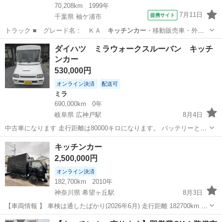
70,208km
1999年
7月11日
提携サイト
千葉県 袖ケ浦市
トラック ■ グレード名： ＫＡ
キッチンカー
・移動販売車・外部
電源取り込み・コ…
千葉
袖ケ浦市
キャリイ
ダイハツ ミラウォークスルーバン キッチ
ンカー
530,000円
オンライン決済
配送可
ミラ
690,000km
0年
岐阜県 広神戸駅
8月4日
中古車になります 走行距離は80000キロになります。 バッテリーとタ
イヤは新品にして渡します HID搭載 横のダンパーが悪くなっていて、
岐阜
揖斐郡
広神戸駅
ミラ
ウォークスルーバン
キッチンカー
閉じてしまいます。 中古車なので現車確認お願いいたします 詳しいこ
2,500,000円
とはメッセージにてお...
オンライン決済
182,700km
2010年
神奈川県 希望ヶ丘駅
8月3日
【車両情報 】 車検は通したばかり(2026年6月) 走行距離 182700km 普
通車 2t トラック ISUZU 長さ493cm 幅182cm 高さ304cm 貯水タンク :
神奈川
横浜市
希望ヶ丘駅
その他
冷凍庫