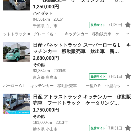
1,250,000円
ハイゼット
84,361km
2015年
7月30日
提携サイト
千葉県 白井市
ットトラック ■ グレード名：
キッチンカー
移動販売車 ケー
タリングカー Ｂ…
千葉
白井市
ハイゼット
日産 バネットトラック スーパーローＧＬ キ
ッチンカー 移動販売車 炊出車 新…
2,680,000円
その他
93,354km
2009年
7月31日
提携サイト
東京都 多摩市
パーローＧＬ
キッチンカー
移動販売車 … ー型ＤＲ 中型
キッチ
ンカー
■ 排気量：…
東京
多摩市
その他
日産 アトラストラック キッチンカー 移動販
売車 フードトラック ケータリング…
1,750,000円
その他
181,000km
2013年
7月31日
提携サイト
栃木県 小山市