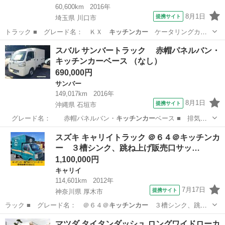
60,600km
2016年
8月1日
提携サイト
埼玉県 川口市
トラック ■ グレード名： ＫＸ
キッチンカー
ケータリングカ
ー フードトラック…
埼玉
川口市
キャリイ
スバル サンバートラック 赤帽パネルバン・
キッチンカーベース （なし）
690,000円
サンバー
149,017km
2016年
8月1日
提携サイト
沖縄県 石垣市
グレード名： 赤帽パネルバン・
キッチンカー
ベース ■ 排気
量： 660cc …
沖縄
石垣市
サンバー
スズキ キャリイトラック ＠６４＠キッチンカ
ー ３槽シンク、跳ね上げ販売口サッ…
1,100,000円
キャリイ
114,601km
2012年
7月17日
提携サイト
神奈川県 厚木市
ラック ■ グレード名： ＠６４＠
キッチンカー
３槽シンク、跳ね
上げ販売口サッシ…
神奈川
厚木市
キャリイ
マツダ タイタンダッシュ ロングワイドローカ