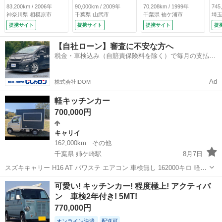
（なし）
き エアコン パワ
み・コンセント２箇
ン
83,200km / 2006年
90,000km / 2009年
70,208km / 1999年
745
ステ パワーウィン
所・荷台一体型・マ
Ｏ
神奈川県 相模原市
千葉県 山武市
千葉県 袖ケ浦市
埼玉
ドウ リアダブルタ
ニュアル５速・軽ト
国
提携サイト
提携サイト
提携サイト
提
イヤ 低床 ３方
ラック・ＤＡ５２
Ｃ
開 エアバッグ 積
Ｔ・５ＭＴ （な
キ
【自社ローン】審査に不安な方へ
載量８５０ｋｇ
し）
Ｔ
税金・車検込み（自賠責保険料を除く）で毎月の支払額
（車検整備付）
チ
は一定の自社ローン🚗
ン
（検
Ad
株式会社IDOM
軽キッチンカー
700,000円
キャリイ
162,000km
その他
千葉県 姉ケ崎駅
8月7日
スズキキャリー H16 AT パワステ エアコン 車検無し 162000キロ 軽量
設計 室内灯LED照明 ポータブル電源2000whの出力 ポータブル電源は
千葉
市原市
姉ケ崎駅
キャリイ
可愛い! キッチンカー! 程度極上! アクティバ
p3200ですのである程度の電気は使えます バ...
ン 車検2年付き! 5MT!
770,000円
オンライン決済
配送可