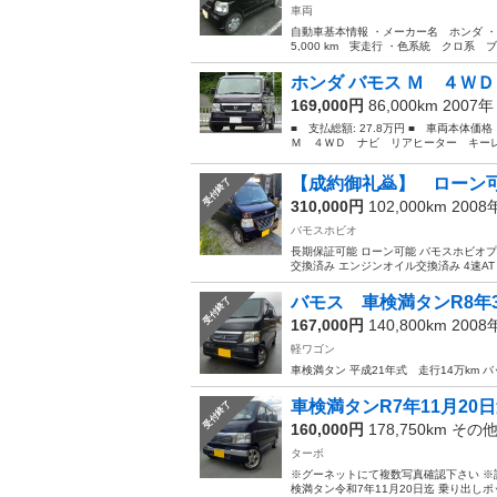
車両
自動車基本情報 ・メーカー名 ホンダ ・車種
5,000 km 実走行 ・色系統 クロ系 ブ
ホンダ バモス Ｍ ４Ｗ
169,000円
86,000km 2007
■ 支払総額: 27.8万円 ■ 車両本体価
Ｍ ４ＷＤ ナビ リアヒーター キーレス 
【成約御礼🙇】 ローン可
受付終了
310,000円
102,000km 200
バモスホビオ
長期保証可能 ローン可能 バモスホビオプ
交換済み エンジンオイル交換済み 4速AT オ
バモス 車検満タンR8年
受付終了
167,000円
140,800km 200
軽ワゴン
車検満タン 平成21年式 走行14万km
車検満タンR7年11月20
受付終了
160,000円
178,750km その
ターボ
※グーネットにて複数写真確認下さい ※
検満タン令和7年11月20日迄 乗り出しポ