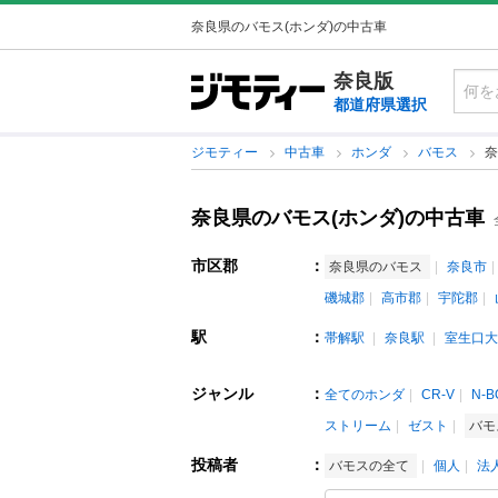
奈良県のバモス(ホンダ)の中古車
奈良版
都道府県選択
ジモティー
中古車
ホンダ
バモス
奈
奈良県のバモス(ホンダ)の中古車
市区郡
：
奈良県のバモス
奈良市
磯城郡
高市郡
宇陀郡
駅
：
帯解駅
奈良駅
室生口大
ジャンル
：
全てのホンダ
CR-V
N-B
ストリーム
ゼスト
バモ
投稿者
：
バモスの全て
個人
法