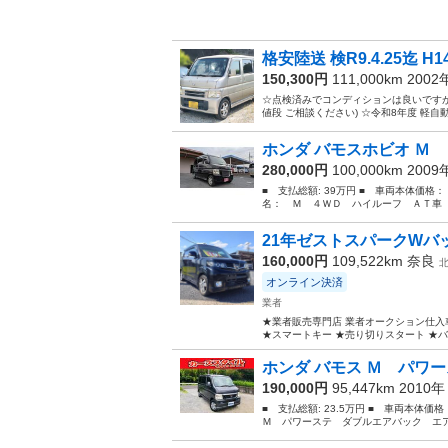
格安陸送 検R9.4.25迄 H
150,300円
111,000km 200
☆点検済みでコンディションは良いですが、
値段 ご相談ください) ☆令和8年度 軽自動車
ホンダ バモスホビオ Ｍ 
280,000円
100,000km 200
■ 支払総額: 39万円 ■ 車両本体価格：
名： Ｍ ４ＷＤ ハイルーフ ＡＴ車 
21年ゼストスパークWバ
160,000円
109,522km
奈良
オンライン決済
業者
★業者販売専門店 業者オークション仕入
★スマートキー ★売り切りスタート ★バック
ホンダ バモス Ｍ パワー
190,000円
95,447km 2010
■ 支払総額: 23.5万円 ■ 車両本体価
Ｍ パワーステ ダブルエアバック エア