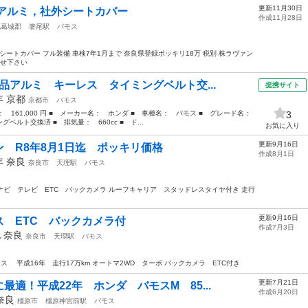
更新11月30日
アルミ，社外シートカバー
作成11月28日
北葛城郡
箸尾駅
バモス
シートカバー フル装備 車検7年1月まで 奈良県登録ポッキリ18万 税別 株ラヴァン
わせ下さい
品アルミ キーレス タイミングベルト交...
提携サイト
5年
京都
京都市
バモス
格： 161,000 円 ■ メーカー名： ホンダ ■ 車種名： バモス ■ グレード名：
3
ルト交換済 ■ 排気量： 660cc ■ ド...
お気に入り
更新9月16日
 R8年8月1日迄 ポッキリ価格
作成8月1日
3年
奈良
奈良市
天理駅
バモス
ナビ テレビ ETC バックカメラ ルーフキャリア スタッドレスタイヤ付き 走行
更新9月16日
 ETC バックカメラ付
作成7月3日
他
奈良
奈良市
天理駅
バモス
ス 平成16年 走行17万km オートマ2WD ターボ バックカメラ ETC付き
更新7月21日
適！平成22年 ホンダ バモスM 85...
作成6月20日
奈良
橿原市
橿原神宮前駅
バモス