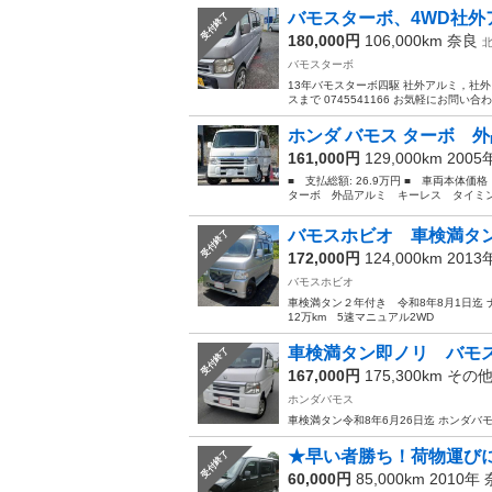
バモスターボ、4WD社外
受付終了
180,000円
106,000km
奈良
バモスターボ
13年バモスターボ四駆 社外アルミ，社外
スまで 0745541166 お気軽にお問い合
ホンダ バモス ターボ 外
161,000円
129,000km 200
■ 支払総額: 26.9万円 ■ 車両本体価
ターボ 外品アルミ キーレス タイミングベ
バモスホビオ 車検満タン
受付終了
172,000円
124,000km 201
バモスホビオ
車検満タン２年付き 令和8年8月1日迄 
12万km 5速マニュアル2WD
車検満タン即ノリ バモス
受付終了
167,000円
175,300km その
ホンダバモス
車検満タン令和8年6月26日迄 ホンダバモ
★早い者勝ち！荷物運びに最
受付終了
60,000円
85,000km 2010年