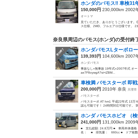
ホンダのバモス‼️ 車検3
150,000円
230,000km 200
オートマ
見ていただき、ありがとうございます。
ス仕様、2WD、フルエアロ仕様です。 2
奈良県周辺のバモス(ホンダ)の受付終
ホンダバモスLターボローダ
受付終了
139,393円
104,600km 200
ホンダバモス
事故なし⭐︎無事故 19年式⭐︎2007年式 オートマ⭐︎A
ae7F8oywgA?si=iZBM...
車検満 バモスターボ 即戦
受付終了
200,000円
2010年
奈良
天理市
バモスターボ
バモスターボ AT hm1 平成22年式 
認も可能です！ 24時間対応可能です。 気
ホンダ バモスホビオ （検9
241,000円
131,000km 200
■ 支払総額: 24.8万円 ■ 車両本体価
名： ■ 排気量： 660cc ■ ドア枚数：