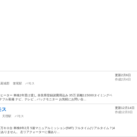
更新2月6日
作成2月4日
北葛城郡
箸尾駅
バモス
ヒーター 車検2年受け渡し 奈良県登録諸費用込み 35万 距離115000タイミングベ
フル装備 ナビ、テレビ，バックモニター お気軽にお問い合...
更新12月14日
モス
作成12月3日
天理駅
バモス
7.9万キロ台 車検8年2月 5速マニュアルミッション(5MT) フルタイム(リアルタイム？)4
ありません。 左リアクォーターに傷あり...