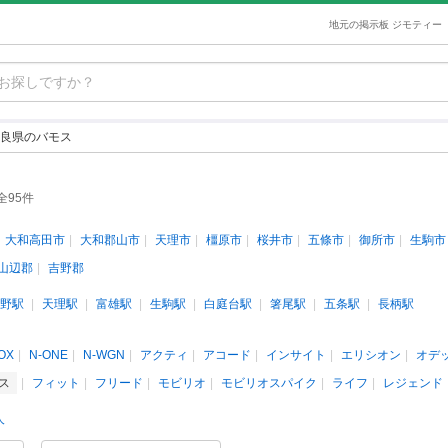
地元の掲示板 ジモティー
良県のバモス
全95件
大和高田市
大和郡山市
天理市
橿原市
桜井市
五條市
御所市
生駒市
山辺郡
吉野郡
野駅
天理駅
富雄駅
生駒駅
白庭台駅
箸尾駅
五条駅
長柄駅
OX
N-ONE
N-WGN
アクティ
アコード
インサイト
エリシオン
オデ
ス
フィット
フリード
モビリオ
モビリオスパイク
ライフ
レジェンド
人