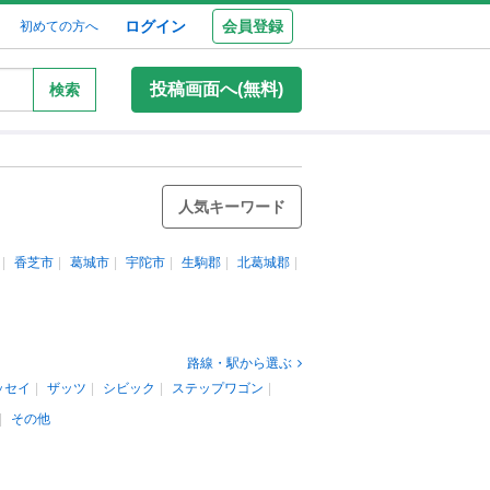
ログイン
会員登録
初めての方へ
投稿画面へ(無料)
検索
人気キーワード
香芝市
葛城市
宇陀市
生駒郡
北葛城郡
路線・駅から選ぶ
ッセイ
ザッツ
シビック
ステップワゴン
その他