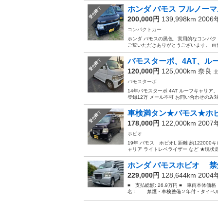
ホンダ バモス フルノーマ
受付終了
200,000円
139,998km 200
コンパクトカー
ホンダ バモスの黒色、実用的なコンパクトカー。 
ご覧いただきありがとうございます。 画像
バモスターボ、4AT、ル
受付終了
120,000円
125,000km
奈良
バモスターボ
14年バモスターボ 4AT ルーフキャリア
登録12万 メール不可 お問い合わせのみ対応 
車検満タン★バモス★ホビ
受付終了
178,000円
122,000km 200
ホビオ
19年 バモス ホビオL 距離 約1220
ャリア ライトレベライザー など ★現状
ホンダ バモスホビオ 禁
229,000円
128,644km 200
■ 支払総額: 26.9万円 ■ 車両本体価
名： 禁煙・車検整備２年付・タイベル交