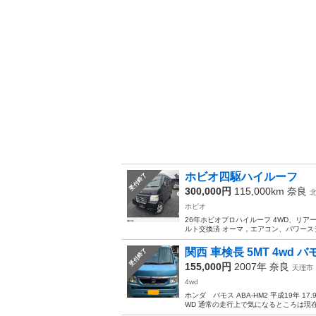
ホビオ四駆ハイルーフ
受付終了
300,000円
115,000km
奈良
ホビオ
26年ホビオプロハイルーフ 4WD、リアー
ルト交換済 オーマ，エアコン、パワーステ
関西 車検長 5MT 4wd バ
受付終了
155,000円
2007年
奈良
天理市
4wd
ホンダ バモス ABA-HM2 平成19年 1
WD 通常の走行上で気になるところは現在