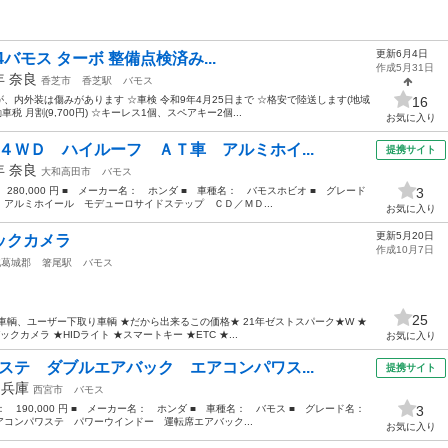
更新6月4日
14バモス ターボ 整備点検済み...
作成5月31日
2年
奈良
香芝市
香芝駅
バモス
内外装は傷みがあります ☆車検 令和9年4月25日まで ☆格安で陸送します(地域
16
税 月割(9,700円) ☆キーレス1個、スペアキー2個...
お気に入り
４ＷＤ ハイルーフ ＡＴ車 アルミホイ...
提携サイト
9年
奈良
大和高田市
バモス
 280,000 円 ■ メーカー名： ホンダ ■ 車種名： バモスホビオ ■ グレード
3
アルミホイール モデューロサイドステップ ＣＤ／ＭＤ...
お気に入り
更新5月20日
ックカメラ
作成10月7日
北葛城郡
箸尾駅
バモス
25
車輌、ユーザー下取り車輌 ★だから出来るこの価格★ 21年ゼストスパーク★W ★
カメラ ★HIDライト ★スマートキー ★ETC ★...
お気に入り
ステ ダブルエアバック エアコンパワス...
提携サイト
年
兵庫
西宮市
バモス
格： 190,000 円 ■ メーカー名： ホンダ ■ 車種名： バモス ■ グレード名：
3
コンパワステ パワーウインドー 運転席エアバック...
お気に入り