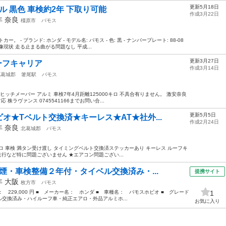
更新5月18日
ル 黒色 車検約2年 下取り可能
作成3月22日
6年
奈良
橿原市
バモス
- ブランド: ホンダ - モデル名: バモス - 色: 黒 - ナンバープレート: 88-08
現状 走る止まる曲がる問題なし 平成...
更新3月27日
ーフキャリア
作成3月14日
北葛城郡
箸尾駅
バモス
、ヒッチメーバー アルミ 車検7年4月距離125000キロ 不具合有りません。 激安奈良
株ラヴァンス 0745541166までお問い合...
更新5月5日
オ★Tベルト交換済★キーレス★AT★社外...
作成2月24日
7年
奈良
北葛城郡
バモス
00キロ 車検 満タン受け渡し タイミングベルト交換済ステッカーあり キーレス ルーフキ
走行など特に問題ございません ★エアコン問題ござい...
煙・車検整備２年付・タイベル交換済み・...
提携サイト
4年
大阪
枚方市
バモス
格： 229,000 円 ■ メーカー名： ホンダ ■ 車種名： バモスホビオ ■ グレード
1
換済み・ハイルーフ車・純正エアロ・外品アルミホ...
お気に入り