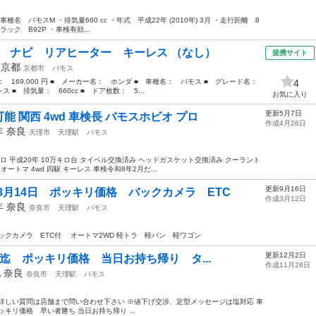
名 バモスM ・排気量660 cc ・年式 平成22年 (2010年) 3月 ・走行距離 8
ラック B92P ・車検有効...
Ｄ ナビ リアヒーター キーレス （なし）
提携サイト
年
京都
京都市
バモス
格： 169,000 円 ■ メーカー名： ホンダ ■ 車種名： バモス ■ グレード名：
4
■ 排気量： 660cc ■ ドア枚数： 5...
お気に入り
更新5月7日
能 関西 4wd 車検長 バモスホビオ プロ
作成4月26日
8年
奈良
天理市
天理駅
バモス
ロ 平成20年 10万キロ台 タイベル交換済み ヘッドガスケット交換済み クーラント
ートマ 4wd 四駆 キーレス 車検令和8年2月だ...
更新9月16日
3月14日 ポッキリ価格 バックカメラ ETC
作成3月12日
8年
奈良
奈良市
天理駅
バモス
 バックカメラ ETC付 オートマ2WD 軽トラ 軽バン 軽ワゴン
更新12月2日
日迄 ポッキリ価格 当日お持ち帰り タ...
作成11月28日
他
奈良
奈良市
天理駅
バモス
詳しい質問は店舗まで問い合わせ下さい ※値下げ交渉、定型メッセージは塩対応 車
ッキリ価格 早い者勝ち 当日お持ち帰り ...