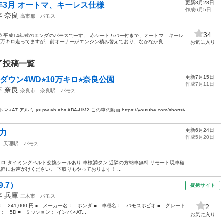
更新8月28日
1年3月 オートマ、キーレス仕様
作成6月5日
2年
奈良
高市郡
バモス
34
 平成14年式のホンダのバモスでーす。 赤シートカバー付きで、オートマ、キーレ
3万キロ走ってますが、前オーナーがエンジン積み替えており、なかなか良...
お気に入り
了投稿一覧
更新7月15日
ウン4WD⭐︎10万キロ⭐︎奈良公園
作成7月11日
7年
奈良
奈良市
奈良駅
バモス
T アルミ ps pw ab abs ABA-HM2 この車の動画 https://youtube.com/shorts/-
更新6月24日
力
作成5月20日
天理駅
バモス
13万キロ タイミングベルト交換シールあり 車検満タン 近隣の方納車無料 リモート現車確
軽にお声がけください。 下取りもやっております！ ...
.7）
提携サイト
9年
兵庫
三木市
バモス
格： 241,000 円 ■ メーカー名： ホンダ ■ 車種名： バモスホビオ ■ グレード
2
 5D ■ ミッション： インパネAT...
お気に入り