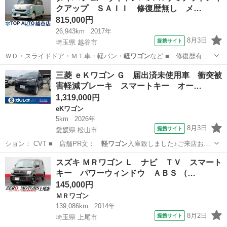
クアップ ＳＡＩＩ 修復歴無し メ…
815,000円
26,943km
2017年
8月3日
提携サイト
埼玉県 越谷市
ＷＤ・スライドドア・ＭＴ車・軽バン・
軽ワゴン
など ■ 修復歴有
無： なし ■ 年…
埼玉
越谷市
ダイハツ
三菱 ｅＫワゴン Ｇ 届出済未使用車 衝突被
害軽減ブレーキ スマートキー オー…
1,319,000円
eKワゴン
5km
2026年
8月3日
提携サイト
愛媛県 松山市
ション： CVT ■ 店舗PR文：
軽ワゴン
入庫致しました♪ご来店お待
ちしており…
愛媛
松山市
eKワゴン
スズキ ＭＲワゴン Ｌ ナビ ＴＶ スマート
キー パワーウィンドウ ＡＢＳ （…
145,000円
ＭＲワゴン
139,086km
2014年
8月2日
提携サイト
埼玉県 上尾市