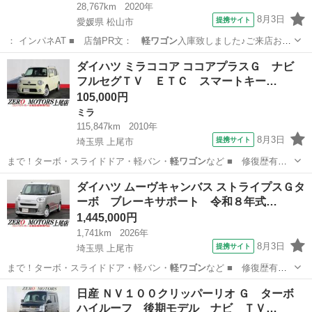
28,767km
2020年
8月3日
提携サイト
愛媛県 松山市
： インパネAT ■ 店舗PR文：
軽ワゴン
入庫致しました♪ご来店お待
ちしており…
愛媛
松山市
キャスト
ダイハツ ミラココア ココアプラスＧ ナビ
フルセグＴＶ ＥＴＣ スマートキー…
105,000円
ミラ
115,847km
2010年
8月3日
提携サイト
埼玉県 上尾市
まで！ターボ・スライドドア・軽バン・
軽ワゴン
など ■ 修復歴有
無： なし ■ 年…
埼玉
上尾市
ミラ
ダイハツ ムーヴキャンバス ストライプスＧタ
ーボ ブレーキサポート 令和８年式…
1,445,000円
1,741km
2026年
8月3日
提携サイト
埼玉県 上尾市
まで！ターボ・スライドドア・軽バン・
軽ワゴン
など ■ 修復歴有
無： あり ■ 年…
埼玉
上尾市
ダイハツ
日産 ＮＶ１００クリッパーリオ Ｇ ターボ
ハイルーフ 後期モデル ナビ ＴＶ…