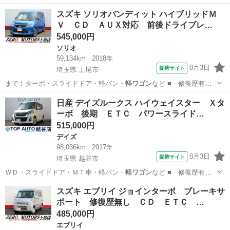
無： あり ■ 年…
埼玉
上尾市
eKワゴン
スズキ ソリオバンディット ハイブリッドＭ
Ｖ ＣＤ ＡＵＸ対応 前後ドライブレ…
545,000円
ソリオ
59,134km
2018年
8月3日
提携サイト
埼玉県 上尾市
まで！ターボ・スライドドア・軽バン・
軽ワゴン
など ■ 修復歴有
無： あり ■ 年…
埼玉
上尾市
ソリオ
日産 デイズルークス ハイウェイスター Ｘタ
ーボ 後期 ＥＴＣ パワースライド…
515,000円
デイズ
98,036km
2017年
8月3日
提携サイト
埼玉県 越谷市
ＷＤ・スライドドア・ＭＴ車・軽バン・
軽ワゴン
など ■ 修復歴有
無： あり ■ 年…
埼玉
越谷市
デイズ
スズキ エブリイ ジョインターボ ブレーキサ
ポート 修復歴無し ＣＤ ＥＴＣ …
485,000円
エブリイ