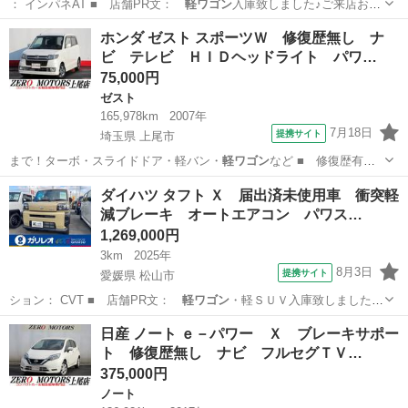
： インパネAT ■ 店舗PR文：
軽ワゴン
入庫致しました♪ご来店お待
ちしており…
愛媛
松山市
デイズ
ホンダ ゼスト スポーツＷ 修復歴無し ナ
ビ テレビ ＨＩＤヘッドライト パワ…
75,000円
ゼスト
165,978km
2007年
7月18日
提携サイト
埼玉県 上尾市
まで！ターボ・スライドドア・軽バン・
軽ワゴン
など ■ 修復歴有
無： なし ■ 年…
埼玉
上尾市
ゼスト
ダイハツ タフト Ｘ 届出済未使用車 衝突軽
減ブレーキ オートエアコン パワス…
1,269,000円
3km
2025年
8月3日
提携サイト
愛媛県 松山市
ション： CVT ■ 店舗PR文：
軽ワゴン
・軽ＳＵＶ入庫致しました♪
ご来店お待…
愛媛
松山市
ダイハツ
日産 ノート ｅ－パワー Ｘ ブレーキサポー
ト 修復歴無し ナビ フルセグＴＶ…
375,000円
ノート