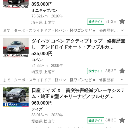
895,000円
ミニキャブバン
75,321km
2016年
8月3日
提携サイト
埼玉県 上尾市
まで！ターボ・スライドドア・軽バン・
軽ワゴン
など ■ 修復歴有
無： なし ■ 年…
埼玉
上尾市
ミニキャブバン
ダイハツ コペン アクティブトップ 修復歴無
し アンドロイドオート・アップルカ…
535,000円
コペン
84,839km
2009年
8月3日
提携サイト
埼玉県 上尾市
まで！ターボ・スライドドア・軽バン・
軽ワゴン
など ■ 修復歴有
無： なし ■ 年…
埼玉
上尾市
コペン
日産 デイズ Ｘ 衝突被害軽減ブレーキシステ
ム・純正９型メモリーナビ／フルセグ…
969,000円
デイズ
38,018km
2022年
8月3日
提携サイト
愛媛県 松山市