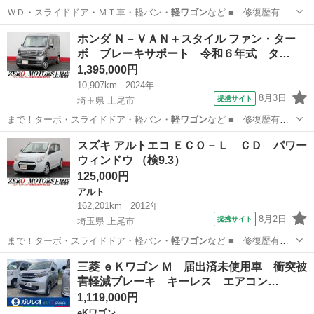
ＷＤ・スライドドア・ＭＴ車・軽バン・
軽ワゴン
など ■ 修復歴有
無： なし ■ 年…
埼玉
越谷市
タント
ホンダ Ｎ－ＶＡＮ＋スタイル ファン・ター
ボ ブレーキサポート 令和６年式 タ…
1,395,000円
10,907km
2024年
8月3日
提携サイト
埼玉県 上尾市
まで！ターボ・スライドドア・軽バン・
軽ワゴン
など ■ 修復歴有
無： あり ■ 年…
埼玉
上尾市
ホンダ
スズキ アルトエコ ＥＣＯ－Ｌ ＣＤ パワー
ウィンドウ （検9.3）
125,000円
アルト
162,201km
2012年
8月2日
提携サイト
埼玉県 上尾市
まで！ターボ・スライドドア・軽バン・
軽ワゴン
など ■ 修復歴有
無： あり ■ 年…
埼玉
上尾市
アルト
三菱 ｅＫワゴン Ｍ 届出済未使用車 衝突被
害軽減ブレーキ キーレス エアコン…
1,119,000円
eKワゴン