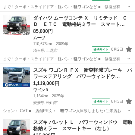
まで！ターボ・スライドドア・軽バン・
軽ワゴン
など ■ 修復歴有
無： あり ■ 年…
埼玉
上尾市
アトレーワゴン
ダイハツ ムーヴコンテ Ｘ リミテッド Ｃ
Ｄ ＥＴＣ 電動格納ミラー スマート…
85,000円
ムーヴ
110,673km
2009年
8月2日
提携サイト
埼玉県 上尾市
まで！ターボ・スライドドア・軽バン・
軽ワゴン
など ■ 修復歴有
無： あり ■ 年…
埼玉
上尾市
ムーヴ
スズキ ワゴンＲ ＦＸ 衝突軽減ブレーキ パ
ワーステアリング パワーウィンドウ…
1,119,000円
ワゴンＲ
1,164km
2025年
8月3日
提携サイト
愛媛県 松山市
ション： CVT ■ 店舗PR文：
軽ワゴン
入庫致しました♪ご来店お待
ちしており…
愛媛
松山市
ワゴンＲ
スズキ パレット Ｌ パワーウィンドウ 電動
格納ミラー スマートキー （なし）