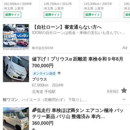
ー 電動格納ミラ
前後ドライブレコー
ワーウィンドウ 電
（
182,956km / 2008年
149,769km / 2012年
143,306km / 2007年
190
ー ＨＩＤ （検
ダー スマートキ
動格納ミラー キー
埼玉県 上尾市
埼玉県 上尾市
埼玉県 上尾市
埼玉
10.2）
ー 電動格納ミラ
レスキー ＤＶＤ再
提携サイト
提携サイト
提携サイト
提
ー ＨＩＤ （検
生 （なし）
9.2）
【自社ローン】審査通らない方へ
IDOMの自社ローンは税金・車検の支払いも含んでいる
ので毎月の支払額は一定
Ad
株式会社IDOM
値下げ！プリウスα 距離若 車検令和９年8月
700,000円
オンライン決済
プリウス
67,000km
2014年
北海道 手稲駅
8月9日
軽ワゴン
、ハイエース（距離問わず） 下取りし…
北海道
石狩市
手稲駅
プリウス
プリウスα
🌈低走行 車検ほぼ満タン エアコン極冷 バッ
テリー新品 バリ山 整備済み 車内…
360,000円