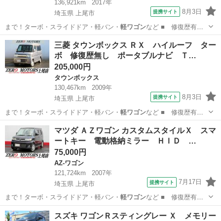
136,921km
2017年
8月3日
提携サイト
埼玉県 上尾市
まで！ターボ・スライドドア・軽バン・
軽ワゴン
など ■ 修復歴有
無： なし ■ 年…
埼玉
上尾市
ノート
三菱 タウンボックス ＲＸ ハイルーフ ター
ボ 修復歴無し ポータブルナビ Ｔ…
205,000円
タウンボックス
130,467km
2009年
8月3日
提携サイト
埼玉県 上尾市
まで！ターボ・スライドドア・軽バン・
軽ワゴン
など ■ 修復歴有
無： なし ■ 年…
埼玉
上尾市
タウンボックス
マツダ ＡＺワゴン カスタムスタイルＸ スマ
ートキー 電動格納ミラー ＨＩＤ …
75,000円
AZ-ワゴン
121,724km
2007年
7月17日
提携サイト
埼玉県 上尾市
まで！ターボ・スライドドア・軽バン・
軽ワゴン
など ■ 修復歴有
無： あり ■ 年…
埼玉
上尾市
AZ-ワゴン
スズキ ワゴンＲスティングレー Ｘ メモリー