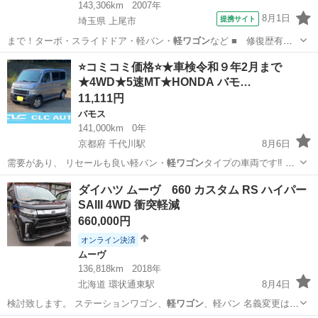
143,306km
2007年
8月1日
提携サイト
埼玉県 上尾市
まで！ターボ・スライドドア・軽バン・
軽ワゴン
など ■ 修復歴有
無： あり ■ 年…
埼玉
上尾市
ムーヴ
⭐️コミコミ価格⭐️★車検令和９年2月まで
★4WD★5速MT★HONDA バモ…
11,111円
バモス
141,000km
0年
京都府 千代川駅
8月6日
需要があり、 リセールも良い軽バン・
軽ワゴン
タイプの車両です‼️ 気
付けば高回…
京都
亀岡市
千代川駅
バモス
車両
ダイハツ ムーヴ 660 カスタム RS ハイパー
SAIII 4WD 衝突軽減
660,000円
オンライン決済
ムーヴ
136,818km
2018年
北海道 環状通東駅
8月4日
検討致します。 ステーションワゴン、
軽ワゴン
、軽バン 名義変更はご
相談ください…