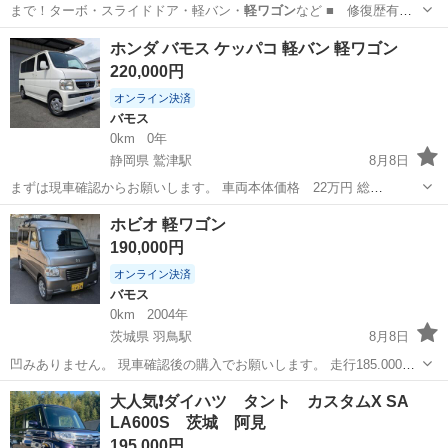
まで！ターボ・スライドドア・軽バン・
軽ワゴン
など ■ 修復歴有
無： あり ■ 年…
埼玉
上尾市
パレット
ホンダ バモス ケッパコ 軽バン 軽ワゴン
220,000円
オンライン決済
バモス
0km
0年
静岡県 鷲津駅
8月8日
まずは現車確認からお願いします。 車両本体価格 22万円 総
額 22万円 ホンダ バモス 【メーカー】ホンダ 【車名】 バ
静岡
磐田市
鷲津駅
バモス
ホビオ 軽ワゴン
モス 【型式 】 ABA-HM1 【年式】 H19/2 【カラー】...
190,000円
オンライン決済
バモス
0km
2004年
茨城県 羽鳥駅
8月8日
凹みありません。 現車確認後の購入でお願いします。 走行185.000キ
ロ AT.AC.P.S 5ナンバーワゴンです。 弱点のヘッドガスケット14万キ
茨城
小美玉市
羽鳥駅
バモス
ホビオ
大人気❗ダイハツ タント カスタムX SA
ロで交換しています。 アルミタイヤ14インチ、ルーフキャリア、ヘッ
LA600S 茨城 阿見
ド...
195,000円