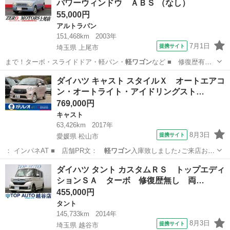
パワーウィンドウ ＡＢＳ （なし）
55,000円
アルトラパン
151,468km
2003年
7月1日
提携サイト
埼玉県 上尾市
まで！ターボ・スライドドア・軽バン・
軽ワゴン
など ■ 修復歴有
無： あり ■ 年…
埼玉
上尾市
アルトラパン
ダイハツ キャスト スタイルＸ オートエアコ
ン・オートライト・アイドリングスト…
769,000円
キャスト
63,426km
2017年
8月3日
提携サイト
愛媛県 松山市
： インパネAT ■ 店舗PR文：
軽ワゴン
入庫致しました♪ご来店お待
ちしており…
愛媛
松山市
キャスト
ダイハツ タント カスタムＲＳ トップエディ
ションＳＡ ターボ 修復歴無し 両…
455,000円
タント
145,733km
2014年
8月3日
提携サイト
埼玉県 越谷市