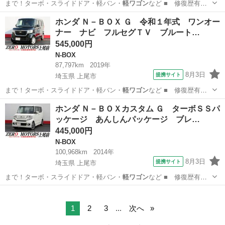
まで！ターボ・スライドドア・軽バン・
軽ワゴン
など ■ 修復歴有
無： あり ■ 年…
埼玉
上尾市
タント
ホンダ Ｎ－ＢＯＸ Ｇ 令和１年式 ワンオー
ナー ナビ フルセグＴＶ ブルート…
545,000円
N-BOX
87,797km
2019年
8月3日
提携サイト
埼玉県 上尾市
まで！ターボ・スライドドア・軽バン・
軽ワゴン
など ■ 修復歴有
無： あり ■ 年…
埼玉
上尾市
N-BOX
ホンダ Ｎ－ＢＯＸカスタム Ｇ ターボＳＳパ
ッケージ あんしんパッケージ ブレ…
445,000円
N-BOX
100,968km
2014年
8月3日
提携サイト
埼玉県 上尾市
まで！ターボ・スライドドア・軽バン・
軽ワゴン
など ■ 修復歴有
無： あり ■ 年…
埼玉
上尾市
N-BOX
1
2
3
...
次へ