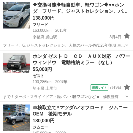
北海道
札幌市
環状通東駅
ムーヴ
エンジン
🔶交換可能🔶軽自動車、軽ワゴン🔶♥♥ホン
ダ フリード、ジャストセレクション、パ…
138,000円
フリード
163,000km
2013年
京都府 嵐山駅
8月4日
フリード、G.ジャストセレクション、人気のパール4WD25年後期 車検
を受けて乗るつもりでしたが、条件に、あわず別車にのる事にしまし
京都
京都市
嵐山駅
フリード
ホンダ ゼスト Ｄ ＣＤ ＡＵＸ対応 パワー
たので不要になり格安出品します。 今からの説明文はしっかり理解し
ウィンドウ 電動格納ミラー （なし）
てもらい購入されたいならご...
55,000円
ゼスト
190,286km
2007年
7月9日
提携サイト
埼玉県 上尾市
まで！ターボ・スライドドア・軽バン・
軽ワゴン
など ■ 修復歴有
無： あり ■ 年…
埼玉
上尾市
ゼスト
車検取立て!!マツダAZオフロード ジムニー
OEM 後期モデル
180,000円
ジムニー