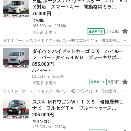
日産 ルークス ハイウェイスター ＣＤ ＡＵ
Ｘ対応 スマートキー 電動格納ミラ…
75,000円
その他
168,599km
2011年
7月20日
提携サイト
埼玉県 上尾市
まで！ターボ・スライドドア・軽バン・
軽ワゴン
など ■ 修復歴有
無： あり ■ 年…
埼玉
上尾市
その他
ダイハツ ハイゼットカーゴ ＤＸ ハイルー
フ パートタイム４ＷＤ ブレーキサポ…
855,000円
ハイゼット
51,521km
2022年
8月3日
提携サイト
埼玉県 上尾市
まで！ターボ・スライドドア・軽バン・
軽ワゴン
など ■ 修復歴有
無： あり ■ 年…
埼玉
上尾市
ハイゼット
スズキ ＭＲワゴンＷｉｔ ＸＳ 修復歴無し
ナビ フルセグＴＶ ブルートゥース…
205,000円
ＭＲワゴン
127,591km
2013年