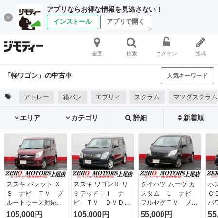
アプリならお得な情報を見逃さない！
インストール
アプリで開く
全国
検索
ログイン
投稿
「軽ワゴン」の中古車
人気キーワード
アトレー
箱バン
エブリィ
スクラム
マツダスクラム
エリア
カテゴリ
詳細
新着順
スズキ パレット Ｘ
スズキ ワゴンＲ リ
ダイハツ ムーヴ カ
ホ
Ｓ ナビ ＴＶ ブ
ミテッドＩＩ ナ
スタム Ｌ ナビ
Ｃ
ルートゥース対応
ビ ＴＶ ＤＶＤ再
フルセグＴＶ ブル
パ
ＥＴＣ スマートキ
生 バックカメラ
ートゥース対応 パ
電
105,000円
105,000円
55,000円
55