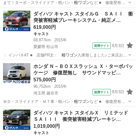
まで！ターボ・スライドドア・軽バン・
軽ワゴン
など ■ 修復歴有
無： あり ■ 年…
埼玉
上尾市
ＭＲワゴン
ダイハツ キャスト スタイルＧ ＳＡＩＩ 衝
突被害軽減ブレーキシステム・純正メ…
619,000円
キャスト
68,877km
2015年
8月3日
提携サイト
愛媛県 松山市
： インパネAT ■ 店舗PR文：
軽ワゴン
入庫致しました♪ご来店お待
ちしており…
愛媛
松山市
キャスト
ホンダ Ｎ－ＢＯＸスラッシュ Ｘ・ターボパッ
ケージ 修復歴無し サウンドマッピ…
575,000円
96,752km
2015年
8月3日
提携サイト
埼玉県 越谷市
ＷＤ・スライドドア・ＭＴ車・軽バン・
軽ワゴン
など ■ 修復歴有
無： なし ■ 年…
埼玉
越谷市
ホンダ
ダイハツ キャスト スタイルＸ リミテッド
ＳＡＩＩＩ 衝突被害軽減ブレーキシ…
1,019,000円
キャスト