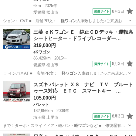
6km
2025年
8月3日
提携サイト
愛媛県 松山市
ション： CVT ■ 店舗PR文：
軽ワゴン
入庫致しました♪ご来店お待
ちしており…
愛媛
松山市
eKワゴン
三菱 ｅＫワゴン Ｅ 純正ＣＤデッキ・運転席
シートヒーター・ドライブレコーダー…
319,000円
eKワゴン
86,429km
2015年
8月3日
提携サイト
愛媛県 松山市
： インパネAT ■ 店舗PR文：
軽ワゴン
入庫致しました♪ご来店お待
ちしており…
愛媛
松山市
eKワゴン
スズキ パレット ＸＳ ナビ ＴＶ ブルート
ゥース対応 ＥＴＣ スマートキー …
105,000円
パレット
182,956km
2008年
8月3日
提携サイト
埼玉県 上尾市
まで！ターボ・スライドドア・軽バン・
軽ワゴン
など ■ 修復歴有
無： あり ■ 年…
埼玉
上尾市
パレット