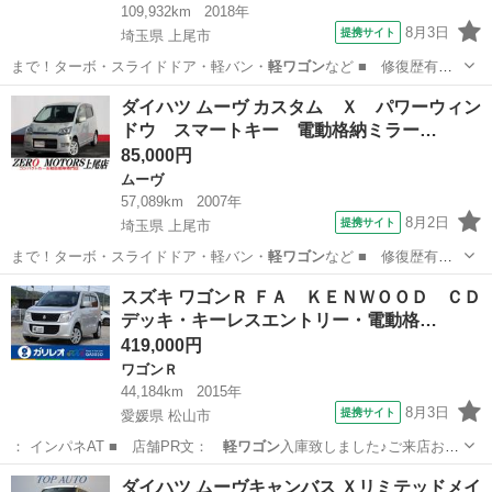
109,932km
2018年
8月3日
提携サイト
埼玉県 上尾市
まで！ターボ・スライドドア・軽バン・
軽ワゴン
など ■ 修復歴有
無： なし ■ 年…
埼玉
上尾市
エブリイ
ダイハツ ムーヴ カスタム Ｘ パワーウィン
ドウ スマートキー 電動格納ミラー…
85,000円
ムーヴ
57,089km
2007年
8月2日
提携サイト
埼玉県 上尾市
まで！ターボ・スライドドア・軽バン・
軽ワゴン
など ■ 修復歴有
無： あり ■ 年…
埼玉
上尾市
ムーヴ
スズキ ワゴンＲ ＦＡ ＫＥＮＷＯＯＤ ＣＤ
デッキ・キーレスエントリー・電動格…
419,000円
ワゴンＲ
44,184km
2015年
8月3日
提携サイト
愛媛県 松山市
： インパネAT ■ 店舗PR文：
軽ワゴン
入庫致しました♪ご来店お待
ちしており…
愛媛
松山市
ワゴンＲ
ダイハツ ムーヴキャンバス Ｘリミテッドメイ