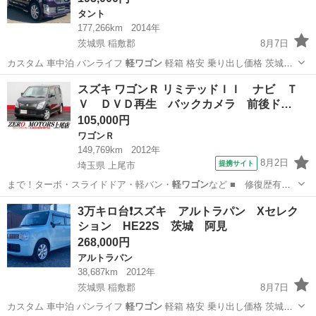
タント
177,266km
2014年
茨城県 稲敷郡
8月7日
カスタム 車中泊 バンライフ
軽ワゴン
軽箱 格安 乗り出し価格 茨城
土…
茨城
稲敷郡
タント
ワゴンR
スズキ ワゴンＲ リミテッドＩＩ ナビ Ｔ
Ｖ ＤＶＤ再生 バックカメラ 前後ド…
105,000円
ワゴンＲ
149,769km
2012年
8月2日
提携サイト
埼玉県 上尾市
まで！ターボ・スライドドア・軽バン・
軽ワゴン
など ■ 修復歴有
無： あり ■ 年…
埼玉
上尾市
ワゴンＲ
3万キロ台❗スズキ アルトラパン Xセレク
ション HE22S 茨城 阿見
268,000円
アルトラパン
38,687km
2012年
茨城県 稲敷郡
8月7日
カスタム 車中泊 バンライフ
軽ワゴン
軽箱 格安 乗り出し価格 茨城