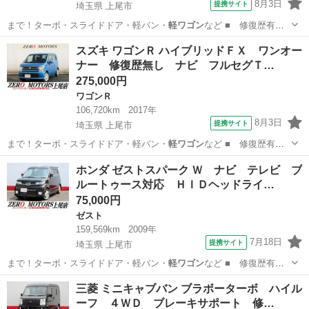
8月3日
提携サイト
埼玉県 上尾市
まで！ターボ・スライドドア・軽バン・
軽ワゴン
など ■ 修復歴有
無： なし ■ 年…
埼玉
上尾市
ＭＲワゴン
スズキ ワゴンＲ ハイブリッドＦＸ ワンオー
ナー 修復歴無し ナビ フルセグＴ…
275,000円
ワゴンＲ
106,720km
2017年
8月3日
提携サイト
埼玉県 上尾市
まで！ターボ・スライドドア・軽バン・
軽ワゴン
など ■ 修復歴有
無： なし ■ 年…
埼玉
上尾市
ワゴンＲ
ホンダ ゼストスパーク Ｗ ナビ テレビ ブ
ルートゥース対応 ＨＩＤヘッドライ…
75,000円
ゼスト
159,569km
2009年
7月18日
提携サイト
埼玉県 上尾市
まで！ターボ・スライドドア・軽バン・
軽ワゴン
など ■ 修復歴有
無： あり ■ 年…
埼玉
上尾市
ゼスト
三菱 ミニキャブバン ブラボーターボ ハイル
ーフ ４ＷＤ ブレーキサポート 修…