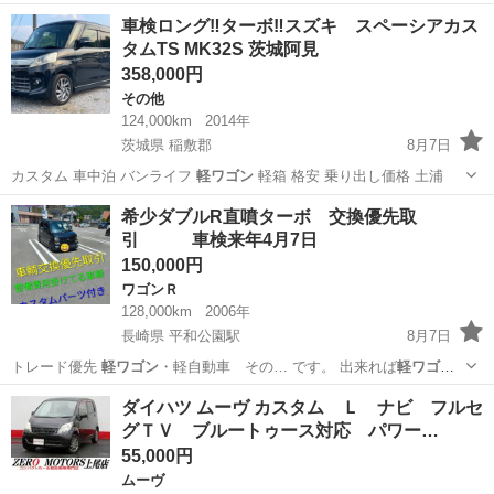
土…
茨城
稲敷郡
アルトラパン
ワゴンR
車検ロング‼️ターボ‼️スズキ スペーシアカス
タムTS MK32S 茨城阿見
358,000円
その他
124,000km
2014年
茨城県 稲敷郡
8月7日
カスタム 車中泊 バンライフ
軽ワゴン
軽箱 格安 乗り出し価格 土浦
茨城
稲敷郡
その他
スペーシア
希少ダブルR直噴ターボ 交換優先取
引 車検来年4月7日
150,000円
ワゴンＲ
128,000km
2006年
長崎県 平和公園駅
8月7日
トレード優先
軽ワゴン
・軽自動車 その… です。 出来れば
軽ワゴン
が助かります。 …
長崎
長崎市
平和公園駅
ワゴンＲ
ダイハツ ムーヴ カスタム Ｌ ナビ フルセ
グＴＶ ブルートゥース対応 パワー…
インテークチャンバー
55,000円
ムーヴ