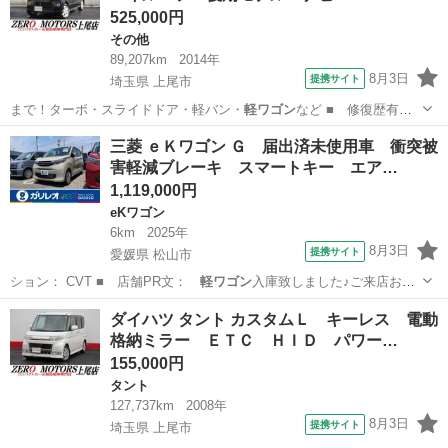
525,000円
その他
89,207km
2014年
8月3日
提携サイト
埼玉県 上尾市
まで！ターボ・スライドドア・軽バン・
軽ワゴン
など ■ 修復歴有
無： あり ■ 年…
埼玉
上尾市
その他
三菱 ｅＫワゴン Ｇ 届出済未使用車 衝突被
害軽減ブレーキ スマートキー エア…
1,119,000円
eKワゴン
6km
2025年
8月3日
提携サイト
愛媛県 松山市
ション： CVT ■ 店舗PR文：
軽ワゴン
入庫致しました♪ご来店お待
ちしており…
愛媛
松山市
eKワゴン
ダイハツ タント カスタムＬ キーレス 電動
格納ミラー ＥＴＣ ＨＩＤ パワー…
155,000円
タント
127,737km
2008年
8月3日
提携サイト
埼玉県 上尾市