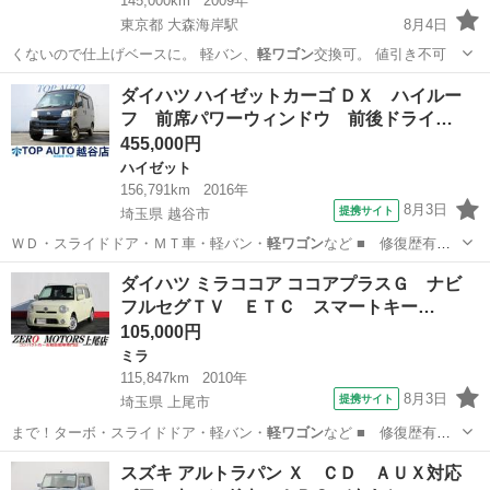
145,000km
2009年
東京都 大森海岸駅
8月4日
くないので仕上げベースに。 軽バン、
軽ワゴン
交換可。 値引き不可
東京
大田区
大森海岸駅
ジムニー
オフロード
ダイハツ ハイゼットカーゴ ＤＸ ハイルー
フ 前席パワーウィンドウ 前後ドライ…
455,000円
ハイゼット
156,791km
2016年
8月3日
提携サイト
埼玉県 越谷市
ＷＤ・スライドドア・ＭＴ車・軽バン・
軽ワゴン
など ■ 修復歴有
無： あり ■ 年…
埼玉
越谷市
ハイゼット
ダイハツ ミラココア ココアプラスＧ ナビ
フルセグＴＶ ＥＴＣ スマートキー…
105,000円
ミラ
115,847km
2010年
8月3日
提携サイト
埼玉県 上尾市
まで！ターボ・スライドドア・軽バン・
軽ワゴン
など ■ 修復歴有
無： なし ■ 年…
埼玉
上尾市
ミラ
スズキ アルトラパン Ｘ ＣＤ ＡＵＸ対応