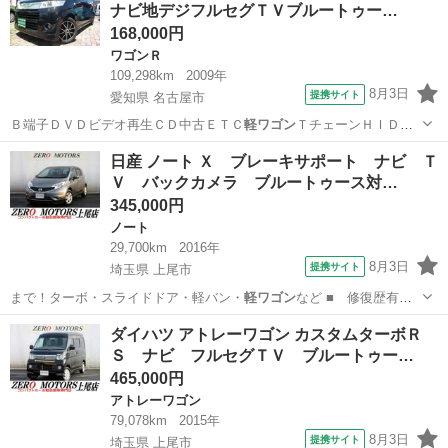
ナビ地デジフルセグＴＶブルートゥー…
168,000円
ワゴンＲ
109,298km
2009年
8月3日
提携サイト
愛知県 名古屋市
Ｂ端子ＤＶＤビデオ再生ＣＤ中古ＥＴＣ
軽ワゴン
ＴチェーンＨＩＤエ
アロＦランプ１４ｉ…
愛知
名古屋市
ワゴンＲ
日産 ノート Ｘ ブレーキサポート ナビ Ｔ
Ｖ バックカメラ ブルートゥース対…
345,000円
ノート
29,700km
2016年
8月3日
提携サイト
埼玉県 上尾市
まで！ターボ・スライドドア・軽バン・
軽ワゴン
など ■ 修復歴有
無： あり ■ 年…
埼玉
上尾市
ノート
ダイハツ アトレーワゴン カスタムターボＲ
Ｓ ナビ フルセグＴＶ ブルートゥー…
465,000円
アトレーワゴン
79,078km
2015年
8月3日
提携サイト
埼玉県 上尾市