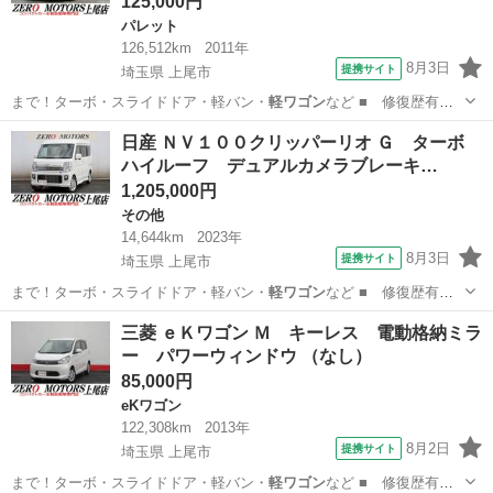
125,000円
パレット
126,512km
2011年
8月3日
提携サイト
埼玉県 上尾市
まで！ターボ・スライドドア・軽バン・
軽ワゴン
など ■ 修復歴有
無： あり ■ 年…
埼玉
上尾市
パレット
日産 ＮＶ１００クリッパーリオ Ｇ ターボ
ハイルーフ デュアルカメラブレーキ…
1,205,000円
その他
14,644km
2023年
8月3日
提携サイト
埼玉県 上尾市
まで！ターボ・スライドドア・軽バン・
軽ワゴン
など ■ 修復歴有
無： あり ■ 年…
埼玉
上尾市
その他
三菱 ｅＫワゴン Ｍ キーレス 電動格納ミラ
ー パワーウィンドウ （なし）
85,000円
eKワゴン
122,308km
2013年
8月2日
提携サイト
埼玉県 上尾市
まで！ターボ・スライドドア・軽バン・
軽ワゴン
など ■ 修復歴有