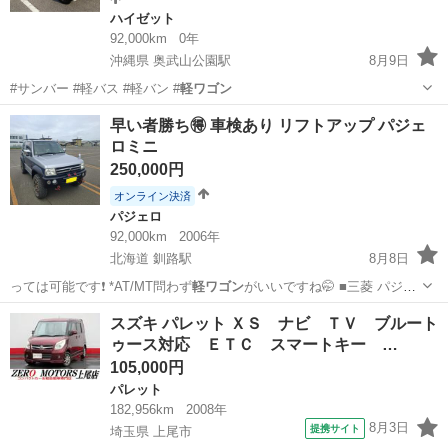
ハイゼット
92,000km
0年
沖縄県 奥武山公園駅
8月9日
#サンバー #軽バス #軽バン #
軽ワゴン
沖縄
豊見城市
奥武山公園駅
ハイゼット
早い者勝ち🉐 車検あり リフトアップ パジェ
ロミニ
250,000円
オンライン決済
パジェロ
92,000km
2006年
北海道 釧路駅
8月8日
っては可能です❗ *AT/MT問わず
軽ワゴン
がいいですね🤭 ■三菱 パジェ
ロミ…
北海道
釧路市
釧路駅
パジェロ
スズキ パレット ＸＳ ナビ ＴＶ ブルート
ゥース対応 ＥＴＣ スマートキー …
105,000円
パレット
182,956km
2008年
8月3日
提携サイト
埼玉県 上尾市