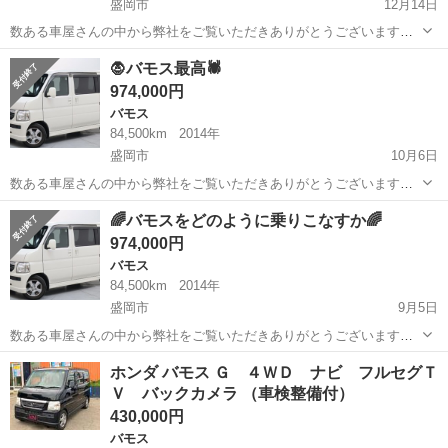
盛岡市
12月14日
数ある車屋さんの中から弊社をご覧いただきありがとうございます！
オトロン盛岡店と申します(^^♪🥳 東北3店舗目、オトロン最北端のお店
岩手
盛岡市
バモス
車両
🧛バモス最高🕷️
として、2024年4月1日に新店舗オープンとなりました🔥❤️‍🔥 冬が訪...
974,000円
バモス
84,500km
2014年
盛岡市
10月6日
数ある車屋さんの中から弊社をご覧いただきありがとうございます！
オトロン盛岡店と申します(^^♪🥳🤠🤗🧛🕷️🐈‍⬛🍭🎃🦇🪦⚰️ 東北3店舗
岩手
盛岡市
バモス
車両
🌈バモスをどのように乗りこなすか🌈
目、オトロン最北端のお店として、2024年4月1日に新店舗オープンと
974,000円
なりま...
バモス
84,500km
2014年
盛岡市
9月5日
数ある車屋さんの中から弊社をご覧いただきありがとうございます！
オトロン盛岡店と申します(^^♪ 東北３店舗目、オトロン最北端のお店
岩手
盛岡市
バモス
車両
ホンダ バモス Ｇ ４ＷＤ ナビ フルセグＴ
として、2024年4月1日に新店舗オープンとなりました🔥 盛岡ではさん
Ｖ バックカメラ （車検整備付）
さ祭...
430,000円
バモス