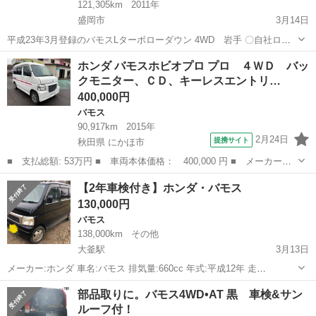
121,305km
2011年
盛岡市
3月14日
平成23年3月登録のバモスLターボローダウン 4WD 岩手 〇自社ロー
ン対応中古車販売〇 ☆どなたでもローン対応可能☆
岩手
盛岡市
バモス
車両
ホンダ バモスホビオプロ プロ ４ＷＤ バッ
１、勤続年数の短い方や自営業の方 ２、パートをされる主婦の方や派
クモニター、ＣＤ、キーレスエントリ…
遣社員の...
400,000円
バモス
90,917km
2015年
2月24日
提携サイト
秋田県 にかほ市
■ 支払総額: 53万円 ■ 車両本体価格： 400,000 円 ■ メーカー
名： ホンダ ■ 車種名： バモスホビオプロ ■ グレード名： プ
秋田
にかほ市
バモス
【2年車検付き】ホンダ・バモス
ロ ４ＷＤ バックモニター、ＣＤ、キーレスエントリー ■ 排気
130,000円
量： 660cc...
バモス
138,000km
その他
大釜駅
3月13日
メーカー:ホンダ 車名:バモス 排気量:660cc 年式:平成12年 走
行:138000km 色: ブラック 車検:4年3月 型式: GF-HM2 ドア数:5ドア 定
岩手
滝沢市
大釜駅
バモス
部品取りに。バモス4WD•AT 黒 車検&サン
員:4人乗り 駆動:4WD 燃料:ガソリン車 ハンドル:...
ルーフ付！