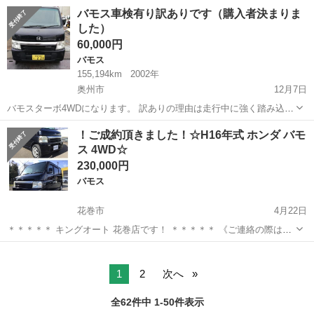
名： ホンダ ■ 車種名： バモスホビオプロ ■ グレード名： ベ
宮城
仙台市
バモス
バモス車検有り訳ありです（購入者決まりま
ースグレード ホンダディーラー点検整備車輛 禁煙車 ４速オート
した）
マ ４ＷＤ ...
60,000円
バモス
155,194km
2002年
奥州市
12月7日
バモスターボ4WDになります。 訳ありの理由は走行中に強く踏み込む
とノッキングの症状が出ますので調べたらアクチュエータが壊れてま
岩手
奥州市
バモス
エンジン
！ご成約頂きました！☆H16年式 ホンダ バモ
すのでアクチュエータ交換で直ると思います。 普通に走る分には問題
ス 4WD☆
ありません。 当方最近購入し...
230,000円
バモス
花巻市
4月22日
＊＊＊＊＊ キングオート 花巻店です！ ＊＊＊＊＊ 《ご連絡の際は、
ジモティーを見て…とお伝えください☆》
岩手
花巻市
バモス
4WD
★★★★★★★★★★★★★★★★★★★★★★★★★★ ！ホンダ バ
モス ！ ☆☆☆☆☆☆☆☆☆☆☆☆☆...
1
2
次へ
全62件中 1-50件表示