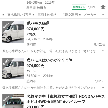
149,086km
2015年
7月21日
提携サイト
秋田県 秋田市
■ 支払総額: 45万円 ■ 車両本体価格： 430,000 円 ■ メーカー
名： ホンダ ■ 車種名： バモス ■ グレード名： Ｇ ４ＷＤ
秋田
秋田市
バモス
🌈バモスG🌈
ナビ フルセグＴＶ バックカメラ ■ 排気量： 660cc ■ ドア枚
974,000円
数： 5...
バモス
84,500km
2014年
盛岡市
8月20日
数ある車屋さんの中から弊社をご覧いただきありがとうございます！
オトロン盛岡店と申します(^^♪ 東北３店舗目、オトロン最北端のお店
岩手
盛岡市
バモス
車両
🐣バモスはいかが？？？🌟
として、2024年4月1日に新店舗オープンとなりました🔥 盛岡ではさん
974,000円
さ祭...
バモス
84,500km
2014年
盛岡市
7月25日
数ある車屋さんの中から弊社をご覧いただきありがとうございます！
オトロン盛岡店と申します(^^♪ 東北３店舗目、オトロン最北端のお店
岩手
盛岡市
バモス
車両
名義変更中【車検取立て4駆】HONDAバモス
として、2024年4月1日に新店舗オープンとなりました🔥 最近は岩手も
ホビオ4WD★5速MT★ハイルーフ
やっ...
283,000円