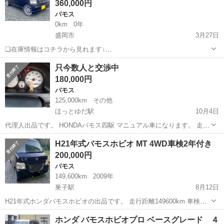
360,000円
バモス
0km
0年
盛岡市
3月27日
❏在庫情報はコチラから見れます↓
https://ristaoshuiwate.wixsite.com/my-site ❏月額のご質問・頭金のご
岩手
盛岡市
バモス
車両
只今数人と交渉中
相談等は コチラからできます😉 https://form.run/@...
180,000円
バモス
125,000km
その他
ほっとゆだ駅
10月4日
代理人出品です。 HONDAバモス四駆 マニュアル車になります。 走行
距離１２万㌔ぐらい １８年式色パープル 内装キレイ外装多少タッチペ
岩手
和賀郡
ほっとゆだ駅
バモス
マニュアル車
H21年式バモスホビオ MT 4WD車検2年付き
ンの跡あり 車検令和８年９月まであります 車内ナビ付，シフトノブ社
200,000円
外品，サ...
バモス
149,600km
2009年
巣子駅
8月12日
H21年式ホンダバモスホビオの出品です。 走行距離149600km 車検二
年付きです。 5速マニュアル 現状、問題なく乗っておりました。 4WD
岩手
滝沢市
巣子駅
バモス
バモスホビオ
ホンダ バモスホビオプロ ベースグレード ４
ですので、雪道も安心です。 トラブル防止の為、必ず現車確認お願い