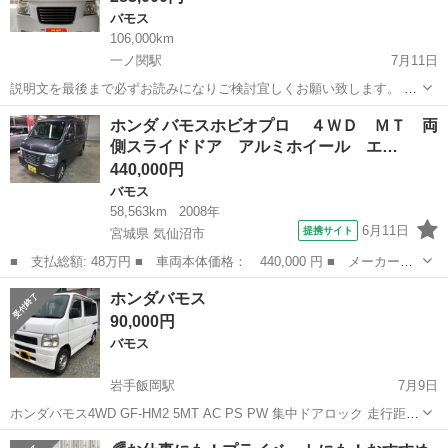
バモス
106,000km
一ノ関駅
7月11日
説明文を最後まで必ずお読みになりご検討宜しくお願い致します。 ★
整備済み！車検取立てなので不具合なし♪ ⭐️その場で乗って帰る場合は
岩手
一関市
一ノ関駅
バモス
車両
ホンダ バモスホビオプロ ４ＷＤ ＭＴ 両
「住民票」をお持ち下さい。他県であってもナンバー変更なしで所有
側スライドドア アルミホイール エ…
者変更します。後日、車検証...
440,000円
バモス
58,563km
2008年
6月11日
提携サイト
宮城県 気仙沼市
■ 支払総額: 48万円 ■ 車両本体価格： 440,000 円 ■ メーカー
名： ホンダ ■ 車種名： バモスホビオプロ ■ グレード名：
宮城
気仙沼市
バモス
ホンダバモス
４ＷＤ ＭＴ 両側スライドドア アルミホイール エアコン パワ
90,000円
ーウィンドウ 運...
バモス
岩手飯岡駅
7月9日
ホンダバモス4WD GF-HM2 5MT AC PS PW 集中ドアロック 走行距
離 143188キロ 駆動式···4WD 初年度登録平成13年 車検無し 腐れ多
岩手
盛岡市
岩手飯岡駅
バモス
ホンダバモス