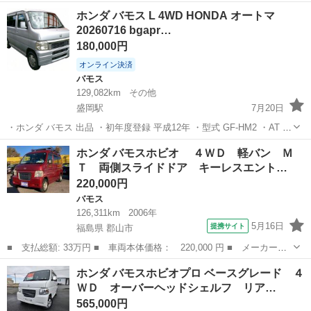
名： ホンダ ■ 車種名： バモスホビオプロ ■ グレード名：
岩手
九戸郡
バモス
ホンダ バモス L 4WD HONDA オートマ
■ 排気量： 660cc ■ ドア枚数： 5D ■ ミッション： MT5速 ■...
20260716 bgapr…
180,000円
オンライン決済
バモス
129,082km
その他
盛岡駅
7月20日
・ホンダ バモス 出品 ・初年度登録 平成12年 ・型式 GF-HM2 ・AT ・
走行129082K ・燃料 ガソリン ・エアコン ・修復歴 なし ・陸送代別
岩手
盛岡市
盛岡駅
バモス
ホンダ バモスホビオ ４ＷＤ 軽バン Ｍ
途頂きます。（依頼...
Ｔ 両側スライドドア キーレスエント…
220,000円
バモス
126,311km
2006年
5月16日
提携サイト
福島県 郡山市
■ 支払総額: 33万円 ■ 車両本体価格： 220,000 円 ■ メーカー
名： ホンダ ■ 車種名： バモスホビオ ■ グレード名： ４Ｗ
福島
郡山市
バモス
ホンダ バモスホビオプロ ベースグレード ４
Ｄ 軽バン ＭＴ 両側スライドドア キーレスエントリー エアコ
ＷＤ オーバーヘッドシェルフ リア…
ン パワーステア...
565,000円