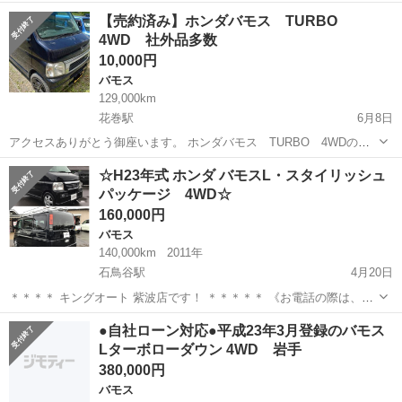
名： ホンダ ■ 車種名： バモス ■ グレード名： Ｇ Ｇ（４
青森
三戸郡
バモス
【売約済み】ホンダバモス TURBO
名） ４ＷＤ ＡＴ ■ 排気量： 660cc ■ ドア枚数： 5D ■ ミ
4WD 社外品多数
ッ...
10,000円
バモス
129,000km
花巻駅
6月8日
アクセスありがとう御座います。 ホンダバモス TURBO 4WDの出
品です。 四駆のターボなので坂道も早いです。 初期費用や税金等コミ
岩手
花巻市
花巻駅
バモス
ホンダバモス
☆H23年式 ホンダ バモスL・スタイリッシュ
コミの値段になります。 テーブル等そのまま全て付けます。 マ...
パッケージ 4WD☆
160,000円
バモス
140,000km
2011年
石鳥谷駅
4月20日
＊＊＊＊ キングオート 紫波店です！ ＊＊＊＊＊ 《お電話の際は、ジ
モティーを見て…とお伝えください☆》
岩手
紫波郡
石鳥谷駅
バモス
4WD
●自社ローン対応●平成23年3月登録のバモス
★★★★★★★★★★★★★★★★★★★★★★★ ！ホンダ バモス
Lターボローダウン 4WD 岩手
L・スタイリッシュパッケージ！ ☆☆☆...
380,000円
バモス