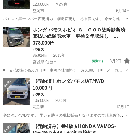
128,000km
その他
盛岡市
6月14日
バモスの黒ナンバー変更済み、構造変更してる車両です。 今から軽貨
物やろうとしてる方、フーデリをやろうとしてる方名義変更だけすれ
岩手
盛岡市
バモス
車両
ホンダ バモスホビオ Ｇ ＧＯＯ故障診断済
ばすぐに始めれます。 車検はあと一年ちょっと来年の八月が車検で
支払い総額表示車 車検２年取渡し …
す。 4WDのオートマ車です。 ...
378,000円
バモス
86,914km
2013年
8月2日
提携サイト
宮城県 仙台市
■ 支払総額: 49.8万円 ■ 車両本体価格： 378,000 円 ■ メーカー
名： ホンダ ■ 車種名： バモスホビオ ■ グレード名： Ｇ Ｇ
宮城
仙台市
バモス
【売約済】ホンダバモス/AT/4WD
ＯＯ故障診断済 支払い総額表示車 車検２年取渡し ４ＷＤ ハイ
10,000円
ルーフ ４速...
バモス
105,000km
2003年
花巻駅
12月1日
冬に強い4WDです。 早い者勝ちの現状販売となりますので現車確認よ
ろしくお願いします。 車検切れていますが2年つけての販売も可能で
岩手
花巻市
花巻駅
バモス
ホンダバモス
【売約済み】🔵4駆★HONDA VAMOS-
すのでご相談よろしくお願いします。 こちらで車検する場合は10万キ
M★4WD★4AT★2年車検付き