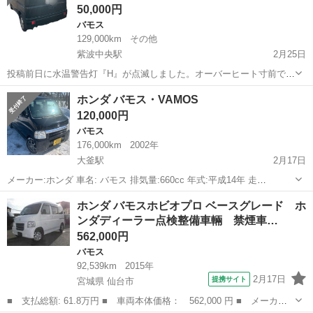
50,000円
バモス
129,000km
その他
紫波中央駅
2月25日
投稿前日に水温警告灯『H』が点滅しました。オーバーヒート寸前で
す。。。 ガスケットが抜けていると思われますが、修理を断念し乗り
岩手
紫波郡
紫波中央駅
バモス
部品取り
ホンダ バモス・VAMOS
換えのため手放します。直して乗るも良し、部品取りにするも良しで
120,000円
す。 上記の理由から、自走は不能とお...
バモス
176,000km
2002年
大釜駅
2月17日
メーカー:ホンダ 車名: バモス 排気量:660cc 年式:平成14年 走
行:176000km 色: ブラック 車検:4年2月 型式: LAーHM2 ドア数:5ドア
岩手
滝沢市
大釜駅
バモス
スタッドレス
ホンダ バモスホビオプロ ベースグレード ホ
定員:4人乗り 駆動:4WD 燃料:ガソリン車 ハンドル...
ンダディーラー点検整備車輛 禁煙車…
562,000円
バモス
92,539km
2015年
2月17日
提携サイト
宮城県 仙台市
■ 支払総額: 61.8万円 ■ 車両本体価格： 562,000 円 ■ メーカー