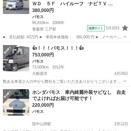
ＷＤ ５Ｆ ハイルーフ ナビＴＶ …
いたします。 名...
380,000円
バモス
95,810km
2009年
5月20日
提携サイト
青森県 三戸郡
■ 支払総額: 43万円 ■ 車両本体価格： 380,000 円 ■ メーカー
名： ホンダ ■ 車種名： バモスホビオプロ ■ グレード名： ベ
青森
三戸郡
バモス
👍！！！バモス！！！👍
ースグレード ４ＷＤ ５Ｆ ハイルーフ ナビＴＶ ■ 排気量：
753,000円
660cc ■...
バモス
73,500km
2012年
大船渡市
4月29日
数ある車屋さんの中から弊社をご覧いただきありがとうございます！
オトロン盛岡店と申します(^^♪ 東北3店舗目、オトロン最北端のお店と
岩手
大船渡市
バモス
車両
ホンダバモス 車内綺麗外装サビなし 自走
して、2024年4月1日にオープンし1年になります❤️‍🔥 春といえば…お
でよければお届け可能です！
花...
220,000円
バモス
陸中山田駅
2月12日