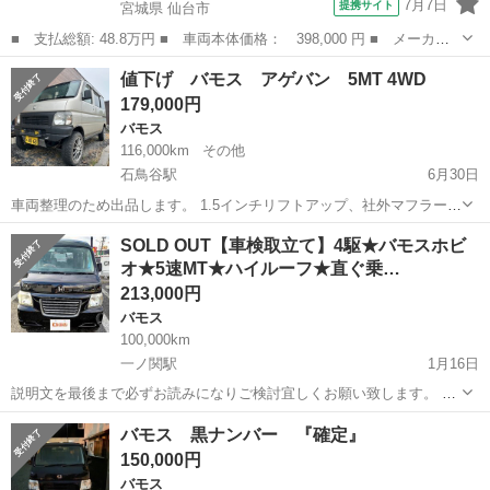
7月7日
提携サイト
宮城県 仙台市
■ 支払総額: 48.8万円 ■ 車両本体価格： 398,000 円 ■ メーカー
名： ホンダ ■ 車種名： バモス ■ グレード名： Ｇ ４ＷＤ
宮城
仙台市
バモス
値下げ バモス アゲバン 5MT 4WD
ディスプレイオーディオ バックカメラ ＥＴＣ リアヒーター 両
179,000円
側スライドド...
バモス
116,000km
その他
石鳥谷駅
6月30日
車両整理のため出品します。 1.5インチリフトアップ、社外マフラー、
14インチアルミ、M/Tタイヤ、運転席セミバケ 外装は年式相応で腐食
岩手
花巻市
石鳥谷駅
バモス
アゲバン
SOLD OUT【車検取立て】4駆★バモスホビ
や傷があります。しかし、エンジンは良好なので、まだまだ現役の車
オ★5速MT★ハイルーフ★直ぐ乗…
です。 前回車検時にタイミ...
213,000円
バモス
100,000km
一ノ関駅
1月16日
説明文を最後まで必ずお読みになりご検討宜しくお願い致します。 ★
車検取立てなので不具合なし♪ ⭐直ぐ乗れます♪乗って帰れます♪ ⭐️その
岩手
一関市
一ノ関駅
バモス
車両
バモス 黒ナンバー 『確定』
場で乗って帰る場合は「住民票」をお持ち下さい。他県であってもナ
150,000円
ンバー変更なしで所有...
バモス