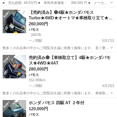
■ 支払総額: 49.8万円 ■ 車両本体価格： 398,000 円 ■ メーカー
名： ホンダ ■ 車種名： バモス ■ グレード名： Ｍターボ キ
山形
山形市
バモス
【売約済み】🔵4駆★ホンダバモス
ーレス パナソニックストラーダナビ 地デジＴＶ ■ 排気量：
Turbo★4WD★オートマ★車検取り立て★
660cc ...
全…
260,000円
バモス
2007年
一ノ関駅
5月17日
数多くの出品車の中からご閲覧頂き誠に有難う御座います。 直ぐ乗れ
ます❗乗って帰れます❗ ■□□車両情報□□■ ■メーカー ホンダ ■型式
岩手
一関市
一ノ関駅
バモス
車両
売約済み🔵【車検取立て】4駆★ホンダバモ
ABA-HM2 ■車種名 バモス ■グレード ...
ス★4WD★4AT
280,000円
バモス
152,000km
一ノ関駅
4月23日
数多くの出品車の中からご閲覧頂き誠に有難う御座います。 車検取り
立て‼️ 直ぐ乗れます❗乗って帰れます❗ ■□□車両情報□□■ ■メーカー ホ
岩手
一関市
一ノ関駅
バモス
車両
ホンダ バモス 四駆 AT ２年付
ンダ ■型式 ABA-HM2 ■車種名 ...
120,000円
バモス