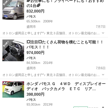
🌈お仕事にも！プライベートにも！おすすめ
し、凹み有り、ステップに穴有り 前後バンパーに割れ有り。 ...
の1台🌈
832,000円
バモス
65,500km
2008年
盛岡市
7月7日
オトロン盛岡店と申します(^^♪ 東北３店舗目、オトロン最北端のお店
として、2024年4月1日に新店舗オープンとなりました🔥 最近は岩手も
岩手
盛岡市
バモス
車両
💥注目💥たくさん荷物を積むことも可能！！
やっと夏に向けてかなり暖かくなってきましたね🔥 しかし、梅雨な時
バモス！！！
期もあっ...
974,000円
バモス
84,500km
2014年
盛岡市
7月6日
オトロン盛岡店と申します(^^♪ 東北３店舗目、オトロン最北端のお店
として、2024年4月1日に新店舗オープンとなりました🔥 最近は岩手も
岩手
盛岡市
バモス
車両
ホンダ バモス Ｇ ４ＷＤ ディスプレイオー
やっと夏に向けてかなり暖かくなってきましたね🔥 しかし、梅雨な時
ディオ バックカメラ ＥＴＣ リア…
期もあっ...
398,000円
バモス
93,001km
2013年