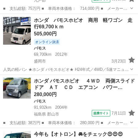
九戸郡
■ 支払総額: 75万円 ■ 車両本体価格： 714,000 円 ■ メーカー
名： ホンダ ■ 車種名： バモス ■ グレード名： Ｇ Ｇ（４
岩手
九戸郡
バモス
ホンダ バモスホビオ 商用 軽ワゴン 走
名） ５速マニュアル 両側スライドドア ドラレコ ＥＴＣ ナ
行69,700ｋｍ
ビ ＴＶ ４ＷＤ ■...
505,000円
オンライン決済
バモス
69,700km
2012年
盛岡市
3月23日
人気の軽バン ★ホンダ バモスホビオ★ H24年式／4WD／5速マニュア
ル さらに 走行69,427kmの低走行車！ 雪道や悪路でも安心の4WDに加
岩手
盛岡市
バモス
バモスホビオ
ホンダ バモスホビオ ４ＷＤ 両側スライド
え MTならではのしっかりした走りも楽しめます！ ■車両情...
ドア ＡＴ ＣＤ エアコン パワー…
280,000円
バモス
91,932km
2004年
7月11日
提携サイト
福島県 郡山市
■ 支払総額: 38万円 ■ 車両本体価格： 280,000 円 ■ メーカー
名： ホンダ ■ 車種名： バモスホビオ ■ グレード名： ４Ｗ
福島
郡山市
バモス
今年も【オトロン】🚘をチェック😍😍😍
Ｄ 両側スライドドア ＡＴ ＣＤ エアコン パワーステアリン