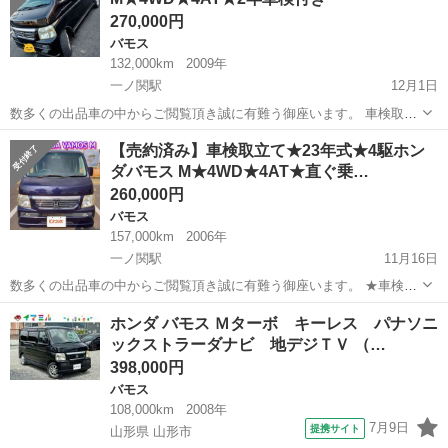
ロ超えたのでタイミング...
270,000円
バモス
132,000km
2009年
一ノ関駅
12月1日
数多くの出品車の中からご閲覧頂き誠に有難う御座います。 車検取り
立て。不具合なし！ 直ぐ乗れます。乗って帰れます！ ⭐️その場で乗っ
岩手
一関市
一ノ関駅
バモス
エンジン
【売約済み】車検取立て★23年式★4駆ホン
て帰る場合は「住民票」をお持ち下さい。他県であってもナンバー変
ダバモス M★4WD★4AT★直ぐ乗…
更なしで所有...
260,000円
バモス
157,000km
2006年
一ノ関駅
11月16日
数多くの出品車の中からご閲覧頂き誠に有難う御座います。 ★車検取
り立て。不具合なし。 ★直ぐ乗れます！乗って帰れます！ ★目立つ凹
岩手
一関市
一ノ関駅
バモス
車両
ホンダ バモス Ｍターボ キーレス パナソニ
み、キス、錆びの少ない綺麗な車輌です。 ⭐️その場で乗って帰る場合
ックストラーダナビ 地デジＴＶ （…
は「住民票」をお持ち...
398,000円
バモス
108,000km
2008年
7月9日
提携サイト
山形県 山形市