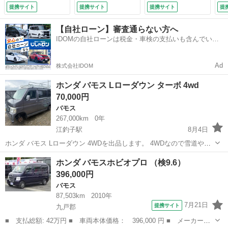
ング パワーウィン
備付）
備
提携サイト
提携サイト
提携サイト
提
ドウ 運転席エアバ
ッグ 助手席エアバ
【自社ローン】審査通らない方へ
ッグ （車検整備
IDOMの自社ローンは税金・車検の支払いも含んでいる
付）
ので毎月の支払額は一定
Ad
株式会社IDOM
ホンダ バモス Lローダウン ターボ 4wd
70,000円
バモス
267,000km
0年
江釣子駅
8月4日
ホンダ バモス Lローダウン 4WDを出品します。 4WDなので雪道や悪
路でも安心して走行でき、冬場の通勤や買い物にもおすすめです。ア
岩手
北上市
江釣子駅
バモス
ホンダ バモスホビオプロ （検9.6）
ウトドアやキャンプ、釣り、車中泊などにも活躍する一台です。ター
396,000円
ボ車ですので坂道や山道高速...
バモス
87,503km
2010年
7月21日
提携サイト
九戸郡
■ 支払総額: 42万円 ■ 車両本体価格： 396,000 円 ■ メーカー