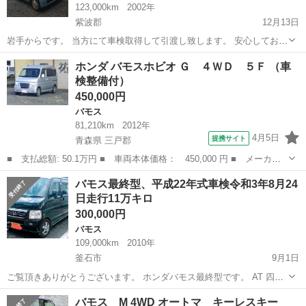
123,000km
2002年
紫波郡
12月13日
岩手からです。 当方にて車検取得して引渡し致します。 安心してお乗
り頂くため通すだけの車検では無く点検整備して下回塗装、エンジ
岩手
紫波郡
バモス
車両
ホンダ バモスホビオ Ｇ ４ＷＤ ５Ｆ （車
ン、ブレーキオイル交換して車検取得致します。 車検整備費用６～８
検整備付）
万程度別途頂きます。 ２月中旬～下...
450,000円
バモス
81,210km
2012年
4月5日
提携サイト
青森県 三戸郡
■ 支払総額: 50.1万円 ■ 車両本体価格： 450,000 円 ■ メーカー
名： ホンダ ■ 車種名： バモスホビオ ■ グレード名： Ｇ ４
青森
三戸郡
バモス
バモス最終型、平成22年式車検令和3年8月24
ＷＤ ５Ｆ ■ 排気量： 660cc ■ ドア枚数： 5D ■ ミッション...
日走行11万キロ
300,000円
バモス
109,000km
2010年
釜石市
9月1日
ご覧頂きありがとうございます。 ホンダバモス最終型です。 AT 四駆
(4WD) ターボ サイバーナビ ヘッドライトはLED(社外) 純正シートカバ
岩手
釜石市
バモス
ホンダバモス
バモス M 4WD オートマ キーレスキー
ー(新車時から) 走行11万キロ(まだ行ってませんが…...