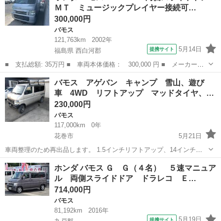
ＭＴ ミュージックプレイヤー接続可…
速...
300,000円
バモス
121,763km
2002年
5月14日
提携サイト
福島県 西白河郡
■ 支払総額: 35万円 ■ 車両本体価格： 300,000 円 ■ メーカー
名： ホンダ ■ 車種名： バモス ■ グレード名： ４ＷＤ 両
福島
西白河郡
バモス
バモス アゲバン キャンプ 雪山、遊び
側スライドドア ＭＴ ミュージックプレイヤー接続可 カセット
車 4WD リフトアップ マッドタイヤ、…
エアコン パワー...
230,000円
バモス
117,000km
0年
花巻市
5月21日
車両整理のため再出品します。 1.5インチリフトアップ、14インチア
ルミ、M/Tタイヤ、運転席セミバケLEDヘッドライト、スモールラン
岩手
花巻市
バモス
車両
ホンダ バモス Ｇ Ｇ（４名） ５速マニュア
プ、今、ミラー型ドライブレコーダー、社外ホーン等色々付いてま
ル 両側スライドドア ドラレコ Ｅ…
す。 外装は年式相応で...
714,000円
バモス
81,192km
2016年
5月19日
提携サイト