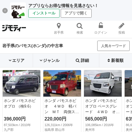
アプリならお得な情報を見逃さない！
インストール
アプリで開く
岩手県
検索
ログイン
投稿
岩手県のバモス(ホンダ)の中古車
人気キーワード
エリア
ジャンル
詳細
新着順
ホンダ バモスホビ
ホンダ バモスホビ
ホンダ バモスホビ
ホ
オプロ （検9.6）
オ ４ＷＤ 軽バ
オプロ ベースグレ
オ
ン ＭＴ 両側スラ
ード ４ＷＤ オー
ー
イドドア キーレス
バーヘッドシェル
ヒ
396,000円
220,000円
565,000円
63
エントリー エアコ
フ リアヒーター
ス
87,503km / 2010年
126,311km / 2006年
106,085km / 2016年
86,
ン パワーステアリ
ステレオ （車検整
シ
九戸郡
福島県 郡山市
奥州市
奥