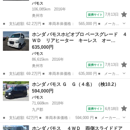
バモス
106,085km
2016年
7月13日
提携サイト
奥州市
■ 支払総額: 62.2万円 ■ 車両本体価格： 565,000 円 ■ メーカー
名： ホンダ ■ 車種名： バモスホビオプロ ■ グレード名： ベ
岩手
奥州市
バモス
ホンダ バモスホビオプロ ベースグレード ４
ースグレード ４ＷＤ オーバーヘッドシェルフ リアヒーター ス
ＷＤ リアヒーター キーレス オー…
テレオ ■ ...
635,000円
バモス
86,615km
2016年
7月13日
提携サイト
奥州市
■ 支払総額: 69.2万円 ■ 車両本体価格： 635,000 円 ■ メーカー
名： ホンダ ■ 車種名： バモスホビオプロ ■ グレード名： ベ
岩手
奥州市
バモス
ホンダ バモス Ｇ Ｇ（４名） （検10.2）
ースグレード ４ＷＤ リアヒーター キーレス オーバーヘッドシ
594,000円
ェルフ ■ ...
バモス
71,668km
2018年
6月18日
提携サイト
九戸郡
■ 支払総額: 62万円 ■ 車両本体価格： 594,000 円 ■ メーカー
名： ホンダ ■ 車種名： バモス ■ グレード名： Ｇ Ｇ（４
岩手
九戸郡
バモス
ホンダ バモス ４ＷＤ 両側スライドドア
名） ■ 排気量： 660cc ■ ドア枚数： 5D ■ ミッション： MT5