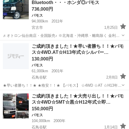
Bluetooth・・・ホンダ◎バモス
グ パワーウィンド...
736,000円
バモス
94,000km
2011年
宮古市
1月25日
♬オトロン仙台南店・全国販売♪ ※北海道・沖縄県・離島除く 金利
0％!!!(^.^)/~~~ ＼今すぐ問合せよう／ ☆ バモス Ｌ スタイリッ
岩手
宮古市
バモス
オトロン
ご成約頂きました！★早い者勝ち！！★バモ
シュパッケージ☆ ここをチェック ...
ス☆4WD.AT☆H13年式☆シルバー…
130,000円
バモス
61,000km
2001年
石鳥谷駅
2月8日
★早い者勝ち！！★ ★格安！！★ 【バモス】 ☆4WD ☆AT ☆H13年式
☆サテンシルバーメタリック ☆距離 61000キロ ☆即決2年車検
岩手
紫波郡
石鳥谷駅
バモス
4WD
ご成約頂きました！★大売り出し！！★バモ
付！！ 【現状での販売】1...
ス☆4WD☆5MT☆黒☆H12年式☆即…
150,000円
バモス
104,000km
2000年
石鳥谷駅
1月14日