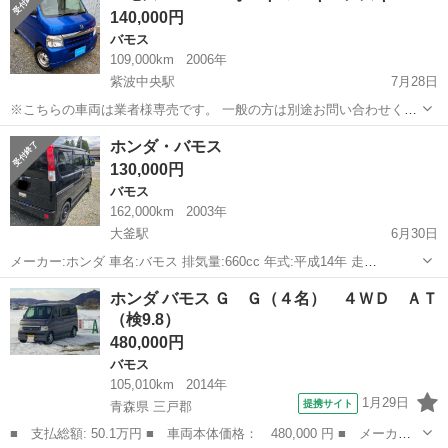
140,000円
バモス
109,000km
2006年
紫波中央駅
7月28日
※こちらの車両は業者様専売です。 一般の方は別途お問い合わせくだ
さい。 平成18年式 車検令和3年2月 ボディカラー ブルー 走行距離
岩手
紫波郡
紫波中央駅
バモス
オートマ
ホンダ・バモス
109,000キロ 4WD オートマ キーレスキー 前席パワーウィ...
130,000円
バモス
162,000km
2003年
大釜駅
6月30日
メーカー:ホンダ 車名:バモス 排気量:660cc 年式:平成14年 走
行:162000km 色: ブラック 車検:4年6月 型式: LA-HM2 ドア数:5ドア 定
岩手
滝沢市
大釜駅
バモス
ドア
ホンダ バモス Ｇ Ｇ（４名） ４ＷＤ ＡＴ
員:4人乗り 駆動:4WD 燃料:ガソリン車 ハンドル:右
（検9.8）
480,000円
バモス
105,010km
2014年
1月29日
提携サイト
青森県 三戸郡
■ 支払総額: 50.1万円 ■ 車両本体価格： 480,000 円 ■ メーカー