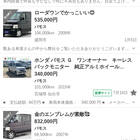
車内綺麗で外装もサビなしで特に不具合もありません。自走でよけれ
ばお届け可能です！ 問い合わせお待ちしております
岩手
下閉伊郡
陸中山田駅
バモス
ホンダバモス
ローダウンでかっこいい😊
535,000円
バモス
106,000km
2008年
盛岡市
1月5日
数ある車屋さんの中から弊社をご覧いただきありがとうございます！
オトロン盛岡店と申します(^^♪🥳 東北3店舗目、オトロン最北端のお店
岩手
盛岡市
バモス
車両
ホンダ バモス Ｇ ワンオーナー キーレス
として、2024年4月1日に新店舗オープンとなりました🔥❤️‍🔥 冬が訪...
バックモニター 純正アルミホイール…
340,000円
バモス
101,000km
2015年
7月14日
提携サイト
宮城県 仙台市
■ 支払総額: 44万円 ■ 車両本体価格： 340,000 円 ■ メーカー
名： ホンダ ■ 車種名： バモス ■ グレード名： Ｇ ワンオー
宮城
仙台市
バモス
金のエンブレムが素敵🥰
ナー キーレス バックモニター 純正アルミホイール装着 ２０２
832,000円
５年製ノーマルタ...
バモス
68,500km
2007年