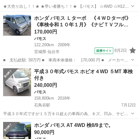
★大売り出し！！★ ★早い者勝ち！！★ 【バモス】 ☆4WD ☆H12年
式 ☆5MT ☆スターライトブラック ☆距離 104000キロ ☆即決2年車
岩手
紫波郡
石鳥谷駅
バモス
4WD
ホンダ バモス Ｌターボ 《４ＷＤターボ》
検付！！ 【現状での販...
《車検令和１０年１月》《ナビＴＶフル…
170,000円
バモス
122,200km
2009年
8月2日
提携サイト
宮城県 仙台市
■ 支払総額: 39万円 ■ 車両本体価格： 170,000 円 ■ メーカー
名： ホンダ ■ 車種名： バモス ■ グレード名： Ｌターボ
宮城
仙台市
バモス
平成３０年式バモス ホビオ４WD ５MT 車検
《４ＷＤターボ》《車検令和１０年１月》《ナビＴＶフルセグ》両側
付き
スライドドア／ＥＴ...
240,000円
バモス
158,800km
2018年
石鳥谷駅
7月12日
平成３０年式ですが１５万キロ超えの車両の為、キズ、凹み、サビは
それなりに有ります。 荷室もキズ有ります。 足回りも多少のガタはあ
岩手
花巻市
石鳥谷駅
バモス
ホンダ バモス AT 4WD 検8/9まで。
りますが走る、曲がる、止まるは問題有りませんエアコンも効きま
90,000円
す。 距離１５８８００㌔ですが普通に...