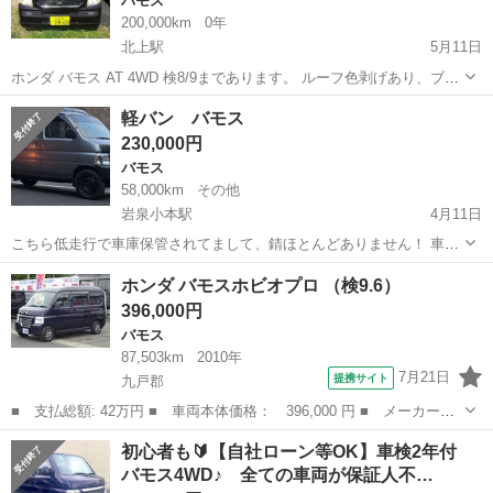
バモス
200,000km
0年
北上駅
5月11日
ホンダ バモス AT 4WD 検8/9まであります。 ルーフ色剥げあり、ブロ
アモーター不調あり。 検付きですのでご自身で名義変更される場合預
岩手
北上市
北上駅
バモス
預かり金
軽バン バモス
かり金3万円お願いいたします。 変更後お返し致します。振り込みの
230,000円
場合手数料はご...
バモス
58,000km
その他
岩泉小本駅
4月11日
こちら低走行で車庫保管されてまして、錆ほとんどありません！ 車検
R9年2月4日まで走行距離は58000キロ台から通勤などでたまに乗るの
岩手
下閉伊郡
岩泉小本駅
バモス
走行距離
ホンダ バモスホビオプロ （検9.6）
で伸びます。 値下げも可能です質問等お待ちしております！
396,000円
バモス
87,503km
2010年
7月21日
提携サイト
九戸郡
■ 支払総額: 42万円 ■ 車両本体価格： 396,000 円 ■ メーカー
名： ホンダ ■ 車種名： バモスホビオプロ ■ グレード名：
岩手
九戸郡
バモス
初心者も🔰【自社ローン等OK】車検2年付
■ 排気量： 660cc ■ ドア枚数： 5D ■ ミッション： MT5速 ■...
バモス4WD♪ 全ての車両が保証人不…