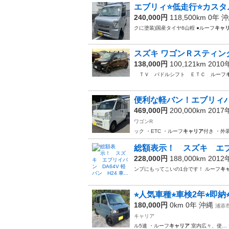
エブリィ⭐️低走行⭐️カス
240,000円
118,500km 0年
沖
クに塗装)国産タイヤ6山程 ●ルーフ
キャ
スズキ ワゴンＲスティング
138,000円
100,121km 201
ＴＶ パドルシフト ＥＴＣ ルーフ
便利な軽バン！エブリィ
469,000円
200,000km 201
ワゴンR
ック ・ETC ・ルーフ
キャリア
付き ・外
総額表示！ スズキ エブリイ
228,000円
188,000km 201
ンプにもってこいの1台です！ ルーフ
キ
⭐︎人気車種⭐︎車検2年⭐︎即納
180,000円
0km 0年
沖縄
浦添
キャリア
ル5速 ・ルーフ
キャリア
室内広々、使… 