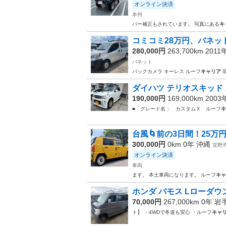
オンライン決済
本州
バー補正もされています。 写真にある
キ
コミコミ28万円、バネット
280,000円
263,700km 2011
バネット
バックカメラ キーレス ルーフ
キャリア
ダイハツ テリオスキッド 
190,000円
169,000km 200
■ グレード名： カスタムＸ ルーフ
キ
台風🌀前の3日間！25万
300,000円
0km 0年
沖縄
宜野
オンライン決済
車両
ます。 本土車両になります。 ルーフ
キャ
ホンダ バモス Lローダウン
70,000円
267,000km 0年
岩
ト】 ・4WDで冬道も安心 ・ルーフ
キャ