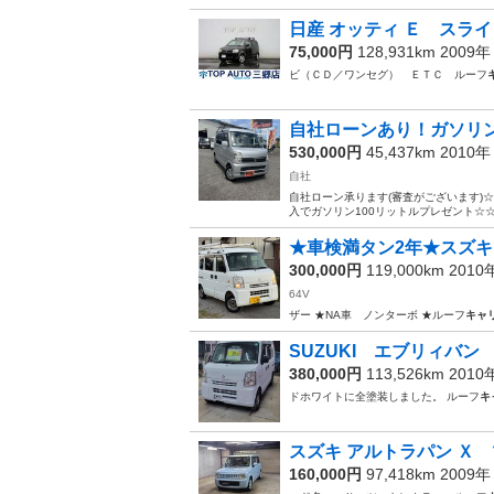
日産 オッティ Ｅ スライ
75,000円
128,931km 2009
ビ（ＣＤ／ワンセグ） ＥＴＣ ルーフ
自社ローンあり！ガソリン1
530,000円
45,437km 2010
自社
自社ローン承ります(審査がございます)
入でガソリン100リットルプレゼント☆☆
★車検満タン2年★スズキ エ
300,000円
119,000km 201
64V
ザー ★NA車 ノンターボ ★ルーフ
キャ
SUZUKI エブリィバン 
380,000円
113,526km 201
ドホワイトに全塗装しました。 ルーフ
キ
スズキ アルトラパン Ｘ 
160,000円
97,418km 2009