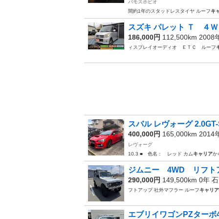
バモスホビオ
間約1年のスタッドレスタイヤ ルーフ
キ
スズキ パレット Ｔ ４Ｗ
186,000円
112,500km 200
ィスプレイオーディオ ＥＴＣ ルーフ
スバル レヴォーグ 2.0GT
400,000円
165,000km 201
レヴォーグ
10.3 ■ 色名： レッド カム
キャリア
か
ジムニー 4WD リフト
290,000円
149,500km 0年
石
フトアップ 社外マフラー ルーフ
キャリア
エブリイワゴンPZターボ4