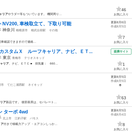
46
ャリア
やラダー等もついています。 機関周り…
お気に入り
更新8月6日
NV200, 車検取立て、下取り可能
作成8月5日
年
神奈川
相模原市
相武台前駅
その他
7
現車確認できますので連絡…
お気に入り
カスタムＸ ルーフキャリア、ナビ、ＥＴ...
提携サイト
3年
東京
青梅市
テリオスキッド
ャリア
、ナビ、ＥＴＣ ■ 排気量： 660…
1
お気に入り
更新8月5日
円
作成8月5日
湾市
てだこ浦西駅
ネイキッド
63
リア
新品です。 後部座席は、セパレート…
お気に入り
更新8月5日
 ターボ 4wd
作成8月4日
手
北上市
江釣子駅
バモス
リア
付きで積載力アップ ・エアコンしっか…
8
お気に入り