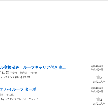
更新8月6日
ベル交換済み ルーフキャリア付き 車...
作成8月6日
2年
山梨
甲斐市
新府駅
その他
 メンテナンス履歴 令和8年1…
3
お気に入り
更新8月6日
オ ハイルーフ ターボ
作成8月6日
崎市
その他
9インチディスプレイオーディオ ミ…
4
お気に入り