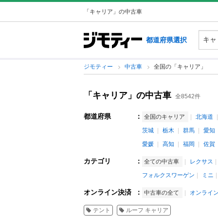
「キャリア」の中古車
都道府県選択
ジモティー
中古車
全国の「キャリア」
「キャリア」の中古車
全8542件
都道府県
：
全国のキャリア
北海道
茨城
栃木
群馬
愛知
愛媛
高知
福岡
佐賀
カテゴリ
：
全ての中古車
レクサス
フォルクスワーゲン
ミニ
オンライン決済
：
中古車の全て
オンライ
テント
ルーフ キャリア