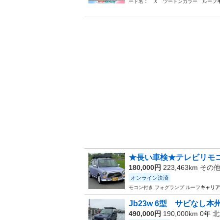
ード名： Ｘ ツートンカラー ルーフ
★長い車検★テレビリモコン
180,000円
223,463km その
オンライン決済
モコン付き フォグランプ ルーフ
キャリア
Jb23w 6型 サビなし本
490,000円
190,000km 0年
北