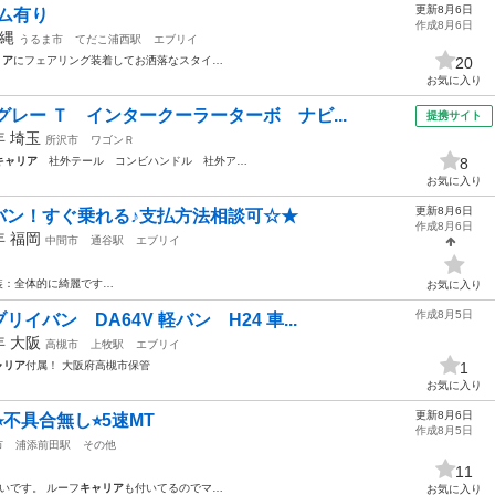
更新8月6日
タム有り
作成8月6日
縄
うるま市
てだこ浦西駅
エブリイ
リア
にフェアリング装着してお洒落なスタイ…
20
お気に入り
レー Ｔ インタークーラーターボ ナビ...
提携サイト
0年
埼玉
所沢市
ワゴンＲ
キャリア
社外テール コンビハンドル 社外ア…
8
お気に入り
更新8月6日
バン！すぐ乗れる♪支払方法相談可☆★
作成8月6日
7年
福岡
中間市
通谷駅
エブリイ
装：全体的に綺麗です…
お気に入り
作成8月5日
バン DA64V 軽バン H24 車...
2年
大阪
高槻市
上牧駅
エブリイ
ャリア
付属！ 大阪府高槻市保管
1
お気に入り
更新8月6日
⭐︎不具合無し⭐︎5速MT
作成8月5日
市
浦添前田駅
その他
11
いです。 ルーフ
キャリア
も付いてるのでマ…
お気に入り