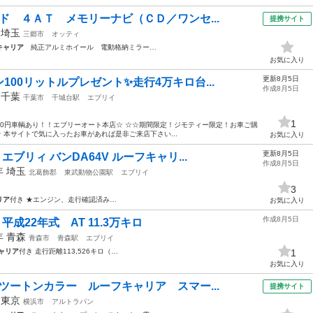
ド ４ＡＴ メモリーナビ（ＣＤ／ワンセ...
提携サイト
年
埼玉
三郷市
オッティ
キャリア
純正アルミホイール 電動格納ミラー…
お気に入り
更新8月5日
00リットルプレゼント✨走行4万キロ台...
作成8月5日
年
千葉
千葉市
千城台駅
エブリイ
1
☆0円車輌あり！！エブリーオート本店☆ ☆☆期間限定！ジモティー限定！お車ご購
 本サイトで気に入ったお車があれば是非ご来店下さい...
お気に入り
更新8月5日
ブリィ バンDA64V ルーフキャリ...
作成8月5日
0年
埼玉
北葛飾郡
東武動物公園駅
エブリイ
3
リア
付き ★エンジン、走行確認済み…
お気に入り
作成8月5日
平成22年式 AT 11.3万キロ
0年
青森
青森市
青森駅
エブリイ
ャリア
付き 走行距離113,526キロ（…
1
お気に入り
ツートンカラー ルーフキャリア スマー...
提携サイト
年
東京
横浜市
アルトラパン