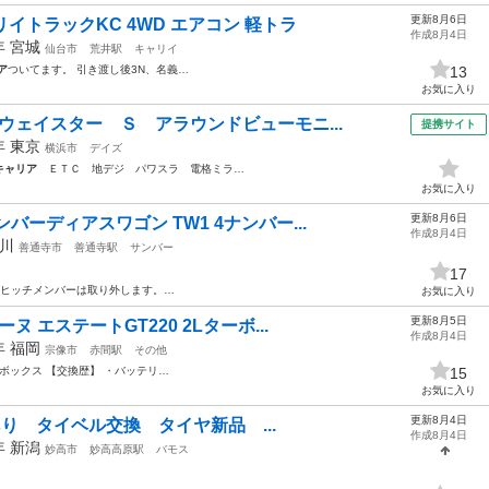
更新8月6日
リイトラックKC 4WD エアコン 軽トラ
作成8月4日
2年
宮城
仙台市
荒井駅
キャリイ
ア
ついてます。 引き渡し後3N、名義…
13
お気に入り
ウェイスター Ｓ アラウンドビューモニ...
提携サイト
5年
東京
横浜市
デイズ
キャリア
ＥＴＣ 地デジ パワスラ 電格ミラ…
お気に入り
更新8月6日
バーディアスワゴン TW1 4ナンバー...
作成8月4日
川
善通寺市
善通寺駅
サンバー
17
 ヒッチメンバーは取り外します。…
お気に入り
更新8月5日
 エステートGT220 2Lターボ...
作成8月4日
3年
福岡
宗像市
赤間駅
その他
ボックス 【交換歴】 ・バッテリ…
15
お気に入り
更新8月4日
車検あり タイベル交換 タイヤ新品 ...
作成8月4日
6年
新潟
妙高市
妙高高原駅
バモス