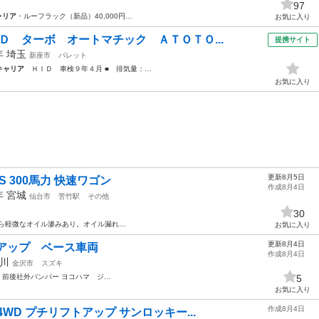
97
ャリア
・ルーフラック（新品）40,000円…
お気に入り
Ｄ ターボ オートマチック ＡＴＯＴＯ...
提携サイト
8年
埼玉
新座市
パレット
キャリア
ＨＩＤ 車検９年４月 ■ 排気量：…
お気に入り
更新8月5日
-S 300馬力 快速ワゴン
作成8月4日
4年
宮城
仙台市
苦竹駅
その他
30
ら軽微なオイル滲みあり。オイル漏れ…
お気に入り
更新8月4日
アップ ベース車両
作成8月4日
川
金沢市
スズキ
前後社外バンパー ヨコハマ ジ…
5
お気に入り
作成8月4日
WD プチリフトアップ サンロッキー...