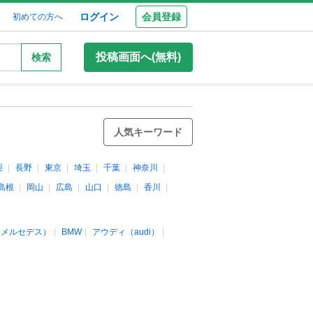
ログイン
会員登録
初めての方へ
投稿画面へ(無料)
検索
人気キーワード
梨
長野
東京
埼玉
千葉
神奈川
島根
岡山
広島
山口
徳島
香川
（メルセデス）
BMW
アウディ（audi）