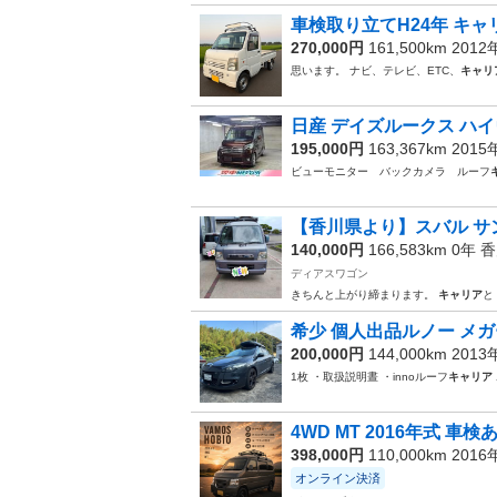
車検取り立てH24年 キャ
270,000円
161,500km 201
思います。 ナビ、テレビ、ETC、
キャリ
日産 デイズルークス ハイ
195,000円
163,367km 201
ビューモニター バックカメラ ルーフ
【香川県より】スバル サン
140,000円
166,583km 0年
香
ディアスワゴン
きちんと上がり締まります。
キャリア
と
希少 個人出品ルノー メガーヌ
200,000円
144,000km 201
1枚 ・取扱説明晝 ・innoルーフ
キャリア
4WD MT 2016年式 
398,000円
110,000km 201
オンライン決済