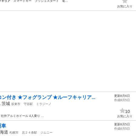
キャリア
スマートキー プッシュスタート 電…
お気に入り
更新8月6日
付き ★フォグランプ ★ルーフキャリア...
作成8月5日
他
茨城
坂東市
守谷駅
ミラジーノ
10
社外アルミホイール 4人乗り …
お気に入り
更新8月5日
州車
作成8月5日
海道
札幌市
北２４条駅
ジムニー