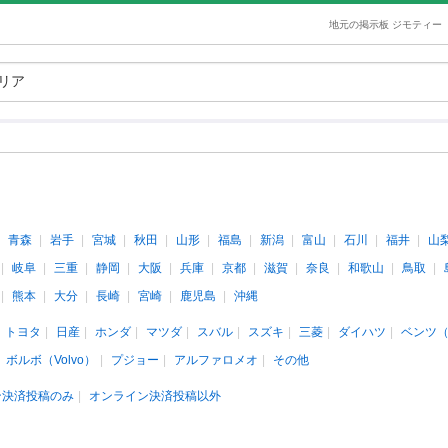
地元の掲示板 ジモティー
青森
岩手
宮城
秋田
山形
福島
新潟
富山
石川
福井
山
岐阜
三重
静岡
大阪
兵庫
京都
滋賀
奈良
和歌山
鳥取
熊本
大分
長崎
宮崎
鹿児島
沖縄
トヨタ
日産
ホンダ
マツダ
スバル
スズキ
三菱
ダイハツ
ベンツ
ボルボ（Volvo）
プジョー
アルファロメオ
その他
ン決済投稿のみ
オンライン決済投稿以外