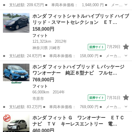
■ 支払総額: 209.6万円 ■ 車両本体価格： 1,948,000 円 ■ メーカ
ー名： ホンダ ■ 車種名： フィット ■ グレード名： ｅ：ＨＥ
千葉
千葉市
フィット
ホンダ フィットシャトルハイブリッド ハイブ
ＶＲＳ 認定中古車 ２年保証付 ワンオーナー ナビ Ｂカメラ
リッド・スマートセレクション ＥＴ…
ＥＴＣ ...
158,000円
フィット
121,321km
2012年
7月29日
提携サイト
神奈川県 川崎市
■ 支払総額: 24.8万円 ■ 車両本体価格： 158,000 円 ■ メーカー
名： ホンダ ■ 車種名： フィットシャトルハイブリッド ■ グレ
神奈川
川崎市
フィット
ホンダ フィットハイブリッド Ｌパッケージ
ード名： ハイブリッド・スマートセレクション ＥＴＣ バックカ
ワンオーナー 純正８型ナビ フルセ…
メラ ナビ ...
769,000円
フィット
66,000km
2014年
7月31日
提携サイト
市原市
■ 支払総額: 83.2万円 ■ 車両本体価格： 769,000 円 ■ メーカー
名： ホンダ ■ 車種名： フィットハイブリッド ■ グレード
千葉
市原市
フィット
ホンダ フィット Ｇ ワンオーナー ＥＴＣ
名： Ｌパッケージ ワンオーナー 純正８型ナビ フルセグＴＶ
ナビ ＴＶ キーレスエントリー 電…
Ｂｌｕｅｔｏｏｔ...
460,000円