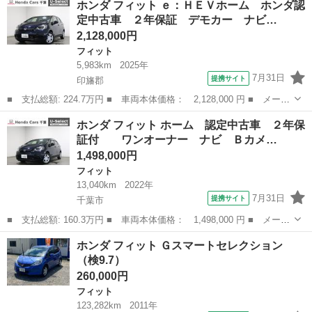
ホンダ フィット ｅ：ＨＥＶホーム ホンダ認
名： Ｌパッケージ 修復歴なし ナビ ブルートゥース バックカ
定中古車 ２年保証 デモカー ナビ…
メラ スマートキ...
2,128,000円
フィット
5,983km
2025年
7月31日
提携サイト
印旛郡
■ 支払総額: 224.7万円 ■ 車両本体価格： 2,128,000 円 ■ メーカ
ー名： ホンダ ■ 車種名： フィット ■ グレード名： ｅ：ＨＥ
千葉
印旛郡
フィット
ホンダ フィット ホーム 認定中古車 ２年保
Ｖホーム ホンダ認定中古車 ２年保証 デモカー ナビ バックカ
証付 ワンオーナー ナビ Ｂカメ…
メラ 衝...
1,498,000円
フィット
13,040km
2022年
7月31日
提携サイト
千葉市
■ 支払総額: 160.3万円 ■ 車両本体価格： 1,498,000 円 ■ メーカ
ー名： ホンダ ■ 車種名： フィット ■ グレード名： ホーム
千葉
千葉市
フィット
ホンダ フィット Ｇスマートセレクション
認定中古車 ２年保証付 ワンオーナー ナビ Ｂカメラ ＥＴ
（検9.7）
Ｃ 運転支...
260,000円
フィット
123,282km
2011年