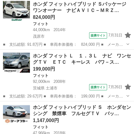
千葉
野田市
フィット
ホンダ フィットハイブリッド Ｓパッケージ
名： Ｌパッケージ メモリーナビ フルセグＴＶ リアカメラ ス
ワンオーナー ナビＡＶＩＣ－ＭＲＺ…
マートキー ＬＥ...
824,000円
フィット
44,000km
2014年
7月31日
提携サイト
茂原市
■ 支払総額: 91.8万円 ■ 車両本体価格： 824,000 円 ■ メーカー
名： ホンダ ■ 車種名： フィットハイブリッド ■ グレード
千葉
茂原市
フィット
ホンダ フィット Ｌ １．３Ｌ ナビ ワンセ
名： Ｓパッケージ ワンオーナー ナビＡＶＩＣ－ＭＲＺ０９９
グＴＶ ＥＴＣ キーレス パワ－ス…
フルセグＴＶ Ｂ...
199,000円
フィット
92,000km
2008年
7月26日
提携サイト
茨城県 土浦市
■ 支払総額: 29.6万円 ■ 車両本体価格： 199,000 円 ■ メーカー
名： ホンダ ■ 車種名： フィット ■ グレード名： Ｌ １．３
茨城
土浦市
フィット
ホンダ フィットハイブリッド Ｓ ホンダセン
Ｌ ナビ ワンセグＴＶ ＥＴＣ キーレス パワ－ステアリング
シング 禁煙車 フルセグＴＶ バッ…
パワーウイン...
1,147,000円
フィット
47,966km
2018年