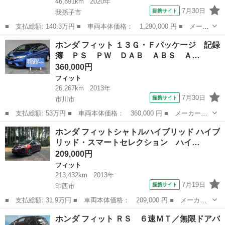
46,891km
2020年
7月30日
提携サイト
我孫子市
■ 支払総額: 140.3万円 ■ 車両本体価格： 1,290,000 円 ■ メーカ
ー名： ホンダ ■ 車種名： フィット ■ グレード名： ｅ：ＨＥ
千葉
我孫子市
フィット
ホンダ フィット １３Ｇ・Ｆパッケージ 記録
Ｖホーム ワンオーナー 禁煙車 リヤカメラ付純正９インチナビ
簿 ＰＳ ＰＷ ＤＡＢ ＡＢＳ Ａ…
ホンダセ...
360,000円
フィット
26,267km
2013年
7月30日
提携サイト
市川市
■ 支払総額: 53万円 ■ 車両本体価格： 360,000 円 ■ メーカー
名： ホンダ ■ 車種名： フィット ■ グレード名： １３Ｇ・Ｆ
千葉
市川市
フィット
ホンダ フィットシャトルハイブリッド ハイブ
パッケージ 記録簿 ＰＳ ＰＷ ＤＡＢ ＡＢＳ ＡＣ ＩＳＯ－
リッド・スマートセレクション ハイ…
ＦＩＸアンカー ...
209,000円
フィット
213,432km
2013年
7月19日
提携サイト
印西市
■ 支払総額: 31.9万円 ■ 車両本体価格： 209,000 円 ■ メーカー
名： ホンダ ■ 車種名： フィットシャトルハイブリッド ■ グレ
千葉
印西市
フィット
ホンダ フィット ＲＳ ６速ＭＴ／無限ドアバ
ード名： ハイブリッド・スマートセレクション ハイブリッド Ｅ