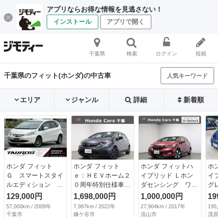
アプリならお得な情報を見逃さない！
インストール
アプリで開く
千葉県
検索
ログイン
投稿
千葉県のフィット(ホンダ)の中古車
人気キーワード
エリア
ジャンル
詳細
新着順
ホンダ フィット
ホンダ フィット
ホンダ フィットハ
ホ
Ｇ スマートスタイ
ｅ：ＨＥＶホーム２
イブリッド Ｌホン
イ
ルエディション ユ
０周年特別仕様車カ
ダセンシング ワン
グ
ーザー買取車／クラ
ーサ ワンオーナ
オーナー／ナビ／Ｂ
ッ
129,000円
1,698,000円
1,000,000円
19
リオン製ＨＤＤナビ
ー ナビ リヤカメ
ｌｕｅｔｏｏｔｈ／
ト
57,000km / 2009年
7,987km / 2022年
27,904km / 2017年
195
／ミュージックサー
ラ ＥＴＣ 運転支
バックカメラ／ＣＤ
ー
千葉市
鎌ケ谷市
流山市
茂