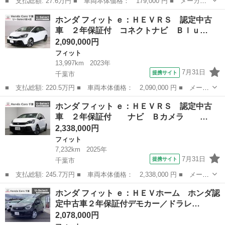
■ 支払総額: 27.6万円 ■ 車両本体価格： 179,000 円 ■ メーカー
名： ホンダ ■ 車種名： フィット ■ グレード名： Ｇ ユーザ
埼玉
さいたま市
フィット
ホンダ フィット ｅ：ＨＥＶＲＳ 認定中古
ー買取車／ナビ／バックモニター／Ｂｌｕｅｔｏｏｔｈ／ＥＴＣ／オ
車 ２年保証付 コネクトナビ Ｂｌｕ…
ートエアコン...
2,090,000円
フィット
13,997km
2023年
7月31日
提携サイト
千葉市
■ 支払総額: 220.5万円 ■ 車両本体価格： 2,090,000 円 ■ メーカ
ー名： ホンダ ■ 車種名： フィット ■ グレード名： ｅ：ＨＥ
千葉
千葉市
フィット
ホンダ フィット ｅ：ＨＥＶＲＳ 認定中古
ＶＲＳ 認定中古車 ２年保証付 コネクトナビ Ｂｌｕｅｔｏｏｔ
車 ２年保証付 ナビ Ｂカメラ …
ｈ バッ...
2,338,000円
フィット
7,232km
2025年
7月31日
提携サイト
千葉市
■ 支払総額: 245.7万円 ■ 車両本体価格： 2,338,000 円 ■ メーカ
ー名： ホンダ ■ 車種名： フィット ■ グレード名： ｅ：ＨＥ
千葉
千葉市
フィット
ホンダ フィット ｅ：ＨＥＶホーム ホンダ認
ＶＲＳ 認定中古車 ２年保証付 ナビ Ｂカメラ ＥＴＣ 運
定中古車２年保証付デモカー／ドラレ…
転支援 ...
2,078,000円