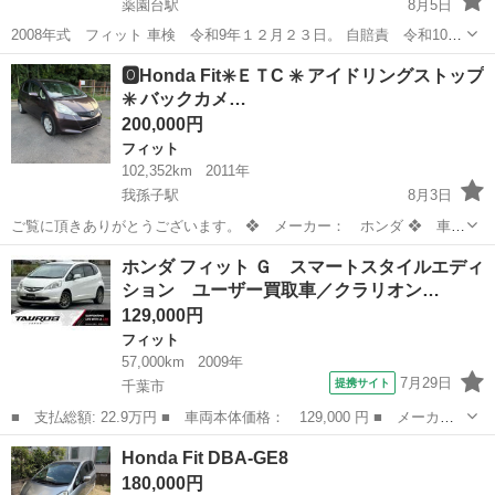
薬園台駅
8月5日
2008年式 フィット 車検 令和9年１２月２３日。 自賠責 令和10年
１月２４日 この車はホンダのディーラーが安く提供してたものを整備
千葉
船橋市
薬園台駅
フィット
🅾️Honda Fit✳️ＥＴC ✳️ アイドリングストップ
士資格を持っているものが引き取り、それを私が購入したものとなり
✳️ バックカメ…
ます。そのせいか私が...
200,000円
フィット
102,352km
2011年
我孫子駅
8月3日
ご覧に頂きありがとうございます。 ❖ メーカー： ホンダ ❖ 車
種： フィット ❖ 排気量： 1300cc ❖ ドア枚数： 5D ❖ ミッ
千葉
柏市
我孫子駅
フィット
ホンダ フィット Ｇ スマートスタイルエディ
ション： AT ❖ 燃料：ガソリン ❖ 年式（年）： 2011年 ❖ 走
ション ユーザー買取車／クラリオン…
行...
129,000円
フィット
57,000km
2009年
7月29日
提携サイト
千葉市
■ 支払総額: 22.9万円 ■ 車両本体価格： 129,000 円 ■ メーカー
名： ホンダ ■ 車種名： フィット ■ グレード名： Ｇ スマー
千葉
千葉市
フィット
Honda Fit DBA-GE8
トスタイルエディション ユーザー買取車／クラリオン製ＨＤＤナビ
180,000円
／ミュージッ...