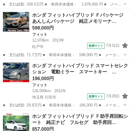
■ 支払総額: 209.5万円 ■ 車両本体価格： 1,978,000 円 ■ メーカ
ー名： ホンダ ■ 車種名： フィット ■ グレード名： ＲＳ ホ
千葉
千葉市
フィット
ホンダ フィットハイブリッド Ｆパッケージ
ンダ認定中古車２年保証付きデモカー／Ｂｌｕｅｔｏｏｈ／ＵＳＢポ
あんしんパッケージ 純正メモリーナ…
ート／地...
598,000円
フィット
12,978km
2013年
7月31日
提携サイト
松戸市
■ 支払総額: 71.7万円 ■ 車両本体価格： 598,000 円 ■ メーカー
名： ホンダ ■ 車種名： フィットハイブリッド ■ グレード
千葉
松戸市
フィット
ホンダ フィットハイブリッド スマートセレク
名： Ｆパッケージ あんしんパッケージ 純正メモリーナビ Ｂカ
ション 電動ミラー スマートキー …
メラ ＬＥＤヘッ...
196,000円
フィット
126,000km
2011年
7月28日
提携サイト
埼玉県 行田市
■ 支払総額: 29.8万円 ■ 車両本体価格： 196,000 円 ■ メーカー
名： ホンダ ■ 車種名： フィットハイブリッド ■ グレード
埼玉
行田市
フィット
ホンダ フィットハイブリッド Ｆ助手席回転シ
名： スマートセレクション 電動ミラー スマートキー オートク
ート 純正ナビ フルセグ 助手席回…
ルーズコントロー...
857,000円