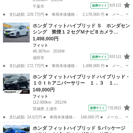
8月1日
提携サイト
千葉市
■ 支払総額: 229.7万円 ■ 車両本体価格： 2,178,000 円 ■ メーカ
ー名： ホンダ ■ 車種名： フィット ■ グレード名： ｅ：ＨＥ
千葉
千葉市
フィット
ホンダ フィットハイブリッド Ｓ ホンダセン
Ｖホーム 認定中古車 ２年保証付 ナビ Ｂカメラ ＥＴＣ
シング 禁煙１２セグＭナビＢカメラ…
運転支援...
1,498,000円
フィット
48,387km
2019年
8月1日
提携サイト
成田市
■ 支払総額: 172.7万円 ■ 車両本体価格： 1,498,000 円 ■ メーカ
ー名： ホンダ ■ 車種名： フィットハイブリッド ■ グレード
千葉
成田市
フィット
ホンダ フィットハイブリッド ハイブリッド・
名： Ｓ ホンダセンシング 禁煙１２セグＭナビＢカメラＬＥＤラ
１０ｔｈアニバーサリー １．３ １…
イトＥＴＣ...
149,000円
フィット
112,000km
2012年
7月26日
提携サイト
茨城県 土浦市
■ 支払総額: 24.6万円 ■ 車両本体価格： 149,000 円 ■ メーカー
名： ホンダ ■ 車種名： フィットハイブリッド ■ グレード
茨城
土浦市
フィット
ホンダ フィットハイブリッド Ｓパッケージ
名： ハイブリッド・１０ｔｈアニバーサリー １．３ １０ｔｈア