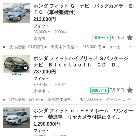
名： ホンダ ■ 車種名： フィット ■ グレード名： ｅ：ＨＥＶ
千葉
八千代市
フィット
ホンダ フィット Ｇ ナビ バックカメラ Ｅ
ネス ＥＴＣ 純正ナビ フルセグＴＶ Ｂｌｕｅｔｏｏｔｈ バッ
ＴＣ （車検整備付）
クカメラ プッ...
213,000円
フィット
53,000km
2009年
6月8日
提携サイト
印西市
■ 支払総額: 29.8万円 ■ 車両本体価格： 213,000 円 ■ メーカー
名： ホンダ ■ 車種名： フィット ■ グレード名： Ｇ ナビ
千葉
印西市
フィット
ホンダ フィットハイブリッド Ｓパッケージ
バックカメラ ＥＴＣ ■ 排気量： 1300cc ■ ドア枚数： 5D ■...
ナビ Ｂｌｕｅｔｏｏｔｈ ＣＤ Ｄ…
787,000円
フィット
70,414km
2014年
7月30日
提携サイト
木更津市
■ 支払総額: 85万円 ■ 車両本体価格： 787,000 円 ■ メーカー
名： ホンダ ■ 車種名： フィットハイブリッド ■ グレード
千葉
木更津市
フィット
ホンダ フィット ｅ：ＨＥＶホーム ワンオー
名： Ｓパッケージ ナビ Ｂｌｕｅｔｏｏｔｈ ＣＤ ＤＶＤ Ｕ
ナー 禁煙車 リヤカメラ付純正９イ…
ＳＢ ＨＤＭＩ バッ...
1,290,000円
フィット