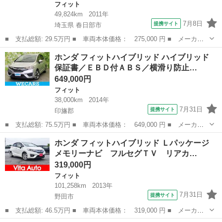
フィット
49,824km
2011年
7月8日
提携サイト
埼玉県 春日部市
■ 支払総額: 29.5万円 ■ 車両本体価格： 275,000 円 ■ メーカー
名： ホンダ ■ 車種名： フィット ■ グレード名： Ｇ パワー
埼玉
春日部市
フィット
ホンダ フィットハイブリッド ハイブリッド
ステアリング パワーウィンドウ エアバッグ エアコン キーレ
保証書／ＥＢＤ付ＡＢＳ／横滑り防止…
ス ＣＤ ＦＭ...
649,000円
フィット
38,000km
2014年
7月31日
提携サイト
印旛郡
■ 支払総額: 75.5万円 ■ 車両本体価格： 649,000 円 ■ メーカー
名： ホンダ ■ 車種名： フィットハイブリッド ■ グレード
千葉
印旛郡
フィット
ホンダ フィットハイブリッド Ｌパッケージ
名： ハイブリッド 保証書／ＥＢＤ付ＡＢＳ／横滑り防止装置／ア
メモリーナビ フルセグＴＶ リアカ…
イドリングストッ...
319,000円
フィット
101,258km
2013年
7月31日
提携サイト
野田市
■ 支払総額: 46.5万円 ■ 車両本体価格： 319,000 円 ■ メーカー
名： ホンダ ■ 車種名： フィットハイブリッド ■ グレード