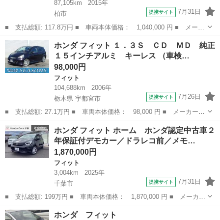
87,105km
2015年
7月31日
提携サイト
柏市
■ 支払総額: 117.8万円 ■ 車両本体価格： 1,040,000 円 ■ メーカ
ー名： ホンダ ■ 車種名： フィット ■ グレード名： ＲＳ 純
千葉
柏市
フィット
ホンダ フィット １．３Ｓ ＣＤ ＭＤ 純正
正フルセグナビ Ｂｌｕｅｔｏｏｔｈ ＥＴＣ バックカメラ スマ
１５インチアルミ キーレス （車検…
ートキー...
98,000円
フィット
104,688km
2006年
7月26日
提携サイト
栃木県 宇都宮市
■ 支払総額: 27.1万円 ■ 車両本体価格： 98,000 円 ■ メーカー
名： ホンダ ■ 車種名： フィット ■ グレード名： １．３Ｓ
栃木
宇都宮市
フィット
ホンダ フィット ホーム ホンダ認定中古車２
ＣＤ ＭＤ 純正１５インチアルミ キーレス ■ 排気量： 1300cc
年保証付デモカー／ドラレコ前／メモ…
■ ...
1,870,000円
フィット
3,004km
2025年
7月31日
提携サイト
千葉市
■ 支払総額: 199万円 ■ 車両本体価格： 1,870,000 円 ■ メーカー
名： ホンダ ■ 車種名： フィット ■ グレード名： ホーム ホ
千葉
千葉市
フィット
ホンダ フィット
ンダ認定中古車２年保証付デモカー／ドラレコ前／メモリーナビ／Ｂ