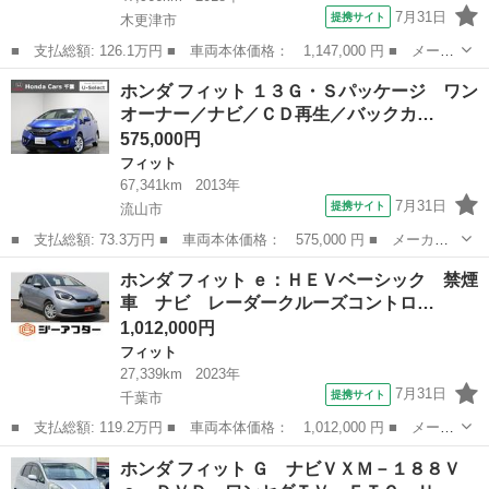
7月31日
提携サイト
木更津市
■ 支払総額: 126.1万円 ■ 車両本体価格： 1,147,000 円 ■ メーカ
ー名： ホンダ ■ 車種名： フィットハイブリッド ■ グレード
千葉
木更津市
フィット
ホンダ フィット １３Ｇ・Ｓパッケージ ワン
名： Ｓ ホンダセンシング 禁煙車 フルセグＴＶ バックカメ
オーナー／ナビ／ＣＤ再生／バックカ…
ラ レーダー...
575,000円
フィット
67,341km
2013年
7月31日
提携サイト
流山市
■ 支払総額: 73.3万円 ■ 車両本体価格： 575,000 円 ■ メーカー
名： ホンダ ■ 車種名： フィット ■ グレード名： １３Ｇ・Ｓ
千葉
流山市
フィット
ホンダ フィット ｅ：ＨＥＶベーシック 禁煙
パッケージ ワンオーナー／ナビ／ＣＤ再生／バックカメラ／衝突軽
車 ナビ レーダークルーズコントロ…
減ブレーキ／...
1,012,000円
フィット
27,339km
2023年
7月31日
提携サイト
千葉市
■ 支払総額: 119.2万円 ■ 車両本体価格： 1,012,000 円 ■ メーカ
ー名： ホンダ ■ 車種名： フィット ■ グレード名： ｅ：ＨＥ
千葉
千葉市
フィット
ホンダ フィット Ｇ ナビＶＸＭ－１８８Ｖ
Ｖベーシック 禁煙車 ナビ レーダークルーズコントロール 衝突