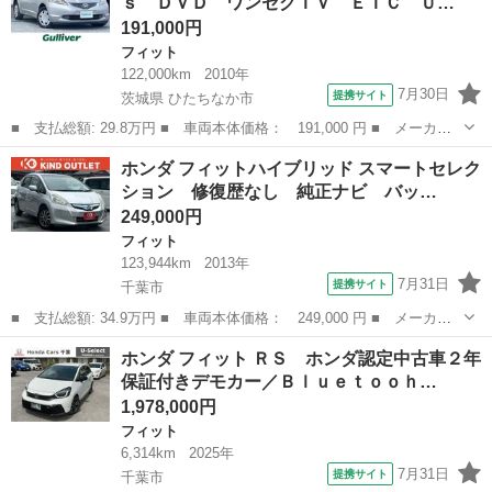
ｓ ＤＶＤ ワンセグＴＶ ＥＴＣ Ｕ…
軽減ブレ...
191,000円
フィット
122,000km
2010年
7月30日
提携サイト
茨城県 ひたちなか市
■ 支払総額: 29.8万円 ■ 車両本体価格： 191,000 円 ■ メーカー
名： ホンダ ■ 車種名： フィット ■ グレード名： Ｇ ナビＶ
茨城
ひたちなか市
フィット
ホンダ フィットハイブリッド スマートセレク
ＸＭ－１８８Ｖｓ ＤＶＤ ワンセグＴＶ ＥＴＣ ＵＳＢ リアプ
ション 修復歴なし 純正ナビ バッ…
ライバシーガ...
249,000円
フィット
123,944km
2013年
7月31日
提携サイト
千葉市
■ 支払総額: 34.9万円 ■ 車両本体価格： 249,000 円 ■ メーカー
名： ホンダ ■ 車種名： フィットハイブリッド ■ グレード
千葉
千葉市
フィット
ホンダ フィット ＲＳ ホンダ認定中古車２年
名： スマートセレクション 修復歴なし 純正ナビ バックカメ
保証付きデモカー／Ｂｌｕｅｔｏｏｈ…
ラ スマートキー ...
1,978,000円
フィット
6,314km
2025年
7月31日
提携サイト
千葉市