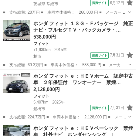
6月12日
提携サイト
茨城県 常総市
■ 支払総額: 28万円 ■ 車両本体価格： 260,000 円 ■ メーカー
名： ホンダ ■ 車種名： フィット ■ グレード名： Ｇスマート
茨城
常総市
フィット
ホンダ フィット １３Ｇ・Ｆパッケージ 純正
セレクション ■ 排気量： 1300cc ■ ドア枚数： 5D ■ ミッショ
ナビ・フルセグＴＶ・バックカメラ・…
ン...
538,000円
フィット
71,930km
2015年
7月31日
提携サイト
柏市
■ 支払総額: 69.3万円 ■ 車両本体価格： 538,000 円 ■ メーカー
名： ホンダ ■ 車種名： フィット ■ グレード名： １３Ｇ・Ｆ
千葉
柏市
フィット
ホンダ フィット ｅ：ＨＥＶホーム 認定中古
パッケージ 純正ナビ・フルセグＴＶ・バックカメラ・Ｂｌｕｅｔｏ
車 ２年保証付 ワンオーナー 禁煙…
ｏｔｈ・ＥＴ...
2,128,000円
フィット
5,407km
2025年
7月31日
提携サイト
船橋市
■ 支払総額: 224.7万円 ■ 車両本体価格： 2,128,000 円 ■ メーカ
ー名： ホンダ ■ 車種名： フィット ■ グレード名： ｅ：ＨＥ
千葉
船橋市
フィット
ホンダ フィット ｅ：ＨＥＶベーシック 禁煙
Ｖホーム 認定中古車 ２年保証付 ワンオーナー 禁煙車 ナビ
車 社外ナビ ホンダセンシング Ｌ…
バックカ...