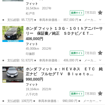
フィット
16,543km
2017年
7月31日
提携サイト
松戸市
■ 支払総額: 95.7万円 ■ 車両本体価格： 857,000 円 ■ メーカー
名： ホンダ ■ 車種名： フィットハイブリッド ■ グレード
千葉
松戸市
フィット
ホンダ フィット １３Ｇ・１０ｔｈアニバーサ
名： Ｆ助手席回転シート 純正ナビ フルセグ 助手席回転シー
リー 保証書／純正 ＳＤナビ／ＥＴ…
ト 衝突軽減 バッ...
406,000円
フィット
45,000km
2012年
7月31日
提携サイト
印旛郡
■ 支払総額: 51.9万円 ■ 車両本体価格： 406,000 円 ■ メーカー
名： ホンダ ■ 車種名： フィット ■ グレード名： １３Ｇ・１
千葉
印旛郡
フィット
ホンダ フィット ｅ：ＨＥＶネス ＥＴＣ 純
０ｔｈアニバーサリー 保証書／純正 ＳＤナビ／ＥＴＣ／ＥＢＤ付
正ナビ フルセグＴＶ Ｂｌｕｅｔｏ…
ＡＢＳ／バッ...
990,000円
フィット
19,164km
2021年
7月30日
提携サイト
八千代市
■ 支払総額: 109万円 ■ 車両本体価格： 990,000 円 ■ メーカー