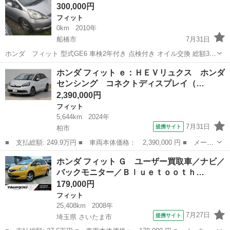
300,000円
ｌｕｅｔｏ...
フィット
0km
2010年
船橋市
7月31日
ホンダ フィット 型式GE6 車検2年付き 点検付き オイル交換 総額30
万円 （本体、諸費用、リ券、R8年度自税） 名義変更等はご相談承り
千葉
船橋市
フィット
ホンダ フィット ｅ：ＨＥＶリュクス ホンダ
ます 名義変更未完での引取の場合、5万円保証金になります。 金額は
センシング コネクトディスプレイ（…
法定費用のみ差...
2,390,000円
フィット
5,644km
2024年
7月31日
提携サイト
柏市
■ 支払総額: 249.9万円 ■ 車両本体価格： 2,390,000 円 ■ メーカ
ー名： ホンダ ■ 車種名： フィット ■ グレード名： ｅ：ＨＥ
千葉
柏市
フィット
ホンダ フィット Ｇ ユーザー買取車／ナビ／
Ｖリュクス ホンダセンシング コネクトディスプレイ（ナビゲーシ
バックモニター／Ｂｌｕｅｔｏｏｔｈ…
ョン・地...
179,000円
フィット
25,408km
2008年
7月27日
提携サイト
埼玉県 さいたま市