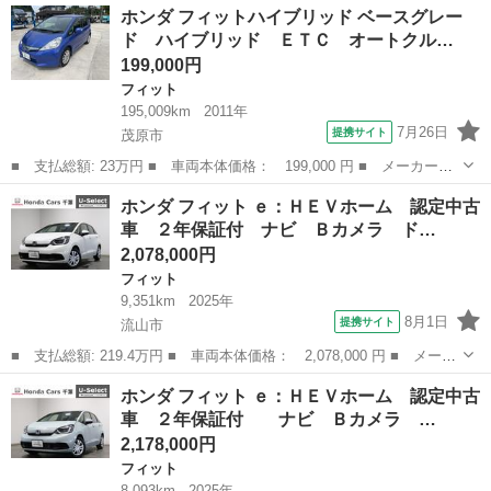
千葉
流山市
フィット
ホンダ フィットハイブリッド ベースグレー
名： Ｌホンダセンシング ワンオーナー／ナビ／Ｂｌｕｅｔｏｏｔ
ド ハイブリッド ＥＴＣ オートクル…
ｈ／バック...
199,000円
フィット
195,009km
2011年
7月26日
提携サイト
茂原市
■ 支払総額: 23万円 ■ 車両本体価格： 199,000 円 ■ メーカー
名： ホンダ ■ 車種名： フィットハイブリッド ■ グレード
千葉
茂原市
フィット
ホンダ フィット ｅ：ＨＥＶホーム 認定中古
名： ベースグレード ハイブリッド ＥＴＣ オートクルーズコン
車 ２年保証付 ナビ Ｂカメラ ド…
トロール キーレスエ...
2,078,000円
フィット
9,351km
2025年
8月1日
提携サイト
流山市
■ 支払総額: 219.4万円 ■ 車両本体価格： 2,078,000 円 ■ メーカ
ー名： ホンダ ■ 車種名： フィット ■ グレード名： ｅ：ＨＥ
千葉
流山市
フィット
ホンダ フィット ｅ：ＨＥＶホーム 認定中古
Ｖホーム 認定中古車 ２年保証付 ナビ Ｂカメラ ドラレコ Ｅ
車 ２年保証付 ナビ Ｂカメラ …
ＴＣ 運...
2,178,000円
フィット
8,093km
2025年