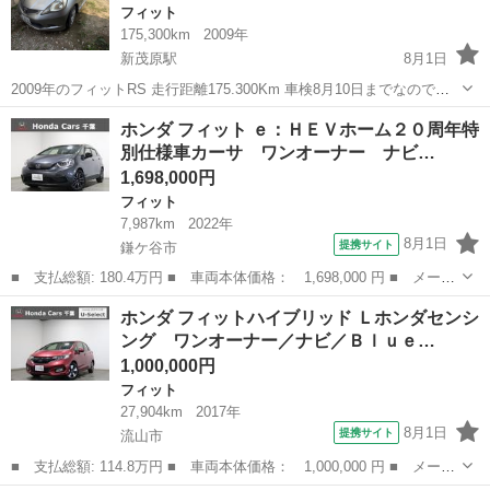
フィット
175,300km
2009年
新茂原駅
8月1日
2009年のフィットRS 走行距離175.300Km 車検8月10日までなので早
めに買う人に優先 20日間以内名義変更する約束した上で乗って帰れま
千葉
茂原市
新茂原駅
フィット
ホンダ フィット ｅ：ＨＥＶホーム２０周年特
すが免許証のコピー貰えます。 中古車なので ノークレーム ノーリ
別仕様車カーサ ワンオーナー ナビ…
ターン宜しくお...
1,698,000円
フィット
7,987km
2022年
8月1日
提携サイト
鎌ケ谷市
■ 支払総額: 180.4万円 ■ 車両本体価格： 1,698,000 円 ■ メーカ
ー名： ホンダ ■ 車種名： フィット ■ グレード名： ｅ：ＨＥ
千葉
鎌ケ谷市
フィット
ホンダ フィットハイブリッド Ｌホンダセンシ
Ｖホーム２０周年特別仕様車カーサ ワンオーナー ナビ リヤカメ
ング ワンオーナー／ナビ／Ｂｌｕｅ…
ラ ＥＴ...
1,000,000円
フィット
27,904km
2017年
8月1日
提携サイト
流山市
■ 支払総額: 114.8万円 ■ 車両本体価格： 1,000,000 円 ■ メーカ
ー名： ホンダ ■ 車種名： フィットハイブリッド ■ グレード