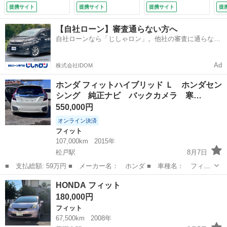
バー／ＥＴＣ車載器
援 前後障害物セン
再生ＤＶＤ再生／Ｅ
ト
提携サイト
提携サイト
提携サイト
提
／フルフラット／キ
サー シートヒー
ＴＣ／電動格納ミラ
グ
ーレスエントリー／
タ フルセグ ＡＢ
ー／ＬＥＤヘッドラ
納
【自社ローン】審査通らない方へ
スマートキー／チッ
Ｓ スマートキー
イト／ＵＳＢ入力端
盗
自社ローンなら「じしゃロン」。他社の審査に通らなか
プアップシート／ド
Ｂｌｕｅｔｏｏｔ
子／スマートキー／
衝
った方も
アバイザー／電動格
ｈ ＵＳＢ接続 オ
ホンダ認定中古車１
ル
納ミラー／パワーウ
ートライト ＤＶ
年付 衝突安全ボデ
Ｄ
Ad
株式会社IDOM
ィンドウ （検8.11）
Ｄ 純正アルミ コ
ィ リヤカメラ
ン 
ンビシート 禁煙
（車検整備付）
ホンダ フィットハイブリッド Ｌ ホンダセン
（検9.8）
シング 純正ナビ バックカメラ 寒…
550,000円
オンライン決済
フィット
107,000km
2015年
松戸駅
8月7日
■ 支払総額: 59万円 ■ メーカー名： ホンダ ■ 車種名： フィッ
トハイブリッド ■ グレード名：ＨＹＢＲＩＤ Ｌパッケージ ■ 排
千葉
松戸市
松戸駅
フィット
HONDA フィット
気量： 1500cc ■ ドア枚数： 5D ■ ミッション： インパネAT
180,000円
■ 店舗P...
フィット
67,500km
2008年