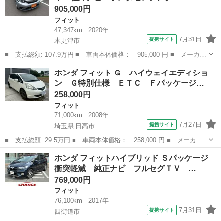
905,000円
フィット
47,347km
2020年
7月31日
提携サイト
木更津市
■ 支払総額: 107.9万円 ■ 車両本体価格： 905,000 円 ■ メーカー
名： ホンダ ■ 車種名： フィット ■ グレード名： ｅ：ＨＥＶ
千葉
木更津市
フィット
ホンダ フィット Ｇ ハイウェイエディショ
ベーシック 禁煙車 社外ナビ ホンダセンシング ＬＥＤヘッドラ
ン Ｇ特別仕様 ＥＴＣ Ｆパッケージ…
イト ＥＴ...
258,000円
フィット
71,000km
2008年
7月27日
提携サイト
埼玉県 日高市
■ 支払総額: 29.5万円 ■ 車両本体価格： 258,000 円 ■ メーカー
名： ホンダ ■ 車種名： フィット ■ グレード名： Ｇ ハイウ
埼玉
日高市
フィット
ホンダ フィットハイブリッド Ｓパッケージ
ェイエディション Ｇ特別仕様 ＥＴＣ Ｆパッケージ ■ 排気
衝突軽減 純正ナビ フルセグＴＶ …
量： 1300...
769,000円
フィット
76,100km
2017年
7月31日
提携サイト
四街道市