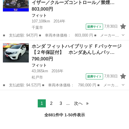
イザー／クルーズコントロール／禁煙…
ＴＣ オート...
803,000円
フィット
107,108km
2014年
7月30日
提携サイト
千葉市
■ 支払総額: 94万円 ■ 車両本体価格： 803,000 円 ■ メーカー
名： ホンダ ■ 車種名： フィット ■ グレード名： ＲＳ ６速
千葉
千葉市
フィット
ホンダ フィットハイブリッド Ｆパッケージ
ＭＴ／無限ドアバイザー／クルーズコントロール／禁煙／純正ナビ／
【２年保証付】 ホンダあんしんパッ…
バックカメラ／フ...
790,000円
フィット
43,065km
2016年
7月30日
提携サイト
松戸市
■ 支払総額: 94.5万円 ■ 車両本体価格： 790,000 円 ■ メーカー
名： ホンダ ■ 車種名： フィットハイブリッド ■ グレード
千葉
松戸市
フィット
名： Ｆパッケージ 【２年保証付】 ホンダあんしんパッケージ
ナビ バックカメ...
1
2
3
...
次へ
全881件中 1-50件表示