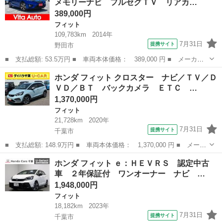
メモリーナビ フルセグＴＶ リアカ…
ニバーサリー Ｃ...
389,000円
フィット
109,783km
2014年
7月31日
提携サイト
野田市
■ 支払総額: 53.5万円 ■ 車両本体価格： 389,000 円 ■ メーカー
名： ホンダ ■ 車種名： フィットハイブリッド ■ グレード
千葉
野田市
フィット
ホンダ フィット クロスター ナビ／ＴＶ／Ｄ
名： Ｓパッケージ メモリーナビ フルセグＴＶ リアカメラ ス
ＶＤ／ＢＴ バックカメラ ＥＴＣ …
マートキー ＬＥ...
1,370,000円
フィット
21,728km
2020年
7月31日
提携サイト
千葉市
■ 支払総額: 148.9万円 ■ 車両本体価格： 1,370,000 円 ■ メーカ
ー名： ホンダ ■ 車種名： フィット ■ グレード名： クロスタ
千葉
千葉市
フィット
ホンダ フィット ｅ：ＨＥＶＲＳ 認定中古
ー ナビ／ＴＶ／ＤＶＤ／ＢＴ バックカメラ ＥＴＣ ＬＥＤヘッ
車 ２年保証付 ワンオーナー ナビ …
ドライト...
1,948,000円
フィット
18,182km
2023年
7月31日
提携サイト
千葉市