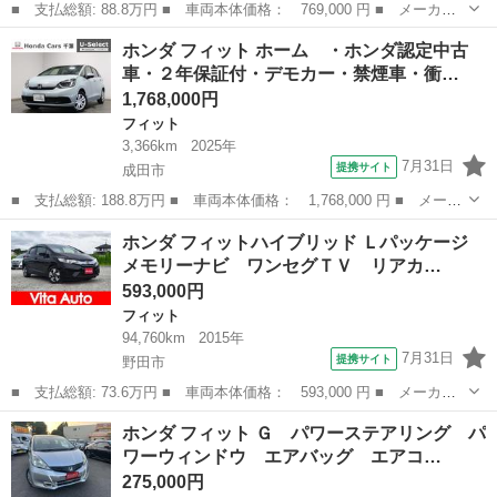
■ 支払総額: 88.8万円 ■ 車両本体価格： 769,000 円 ■ メーカー
名： ホンダ ■ 車種名： フィットハイブリッド ■ グレード
千葉
四街道市
フィット
ホンダ フィット ホーム ・ホンダ認定中古
名： Ｓパッケージ 衝突軽減 純正ナビ フルセグＴＶ ＣＤ Ｄ
車・２年保証付・デモカー・禁煙車・衝…
ＶＤ バックカメ...
1,768,000円
フィット
3,366km
2025年
7月31日
提携サイト
成田市
■ 支払総額: 188.8万円 ■ 車両本体価格： 1,768,000 円 ■ メーカ
ー名： ホンダ ■ 車種名： フィット ■ グレード名： ホー
千葉
成田市
フィット
ホンダ フィットハイブリッド Ｌパッケージ
ム ・ホンダ認定中古車・２年保証付・デモカー・禁煙車・衝突軽減
メモリーナビ ワンセグＴＶ リアカ…
ブレーキ・渋...
593,000円
フィット
94,760km
2015年
7月31日
提携サイト
野田市
■ 支払総額: 73.6万円 ■ 車両本体価格： 593,000 円 ■ メーカー
名： ホンダ ■ 車種名： フィットハイブリッド ■ グレード
千葉
野田市
フィット
ホンダ フィット Ｇ パワーステアリング パ
名： Ｌパッケージ メモリーナビ ワンセグＴＶ リアカメラ ス
ワーウィンドウ エアバッグ エアコ…
マートキー ＬＥ...
275,000円