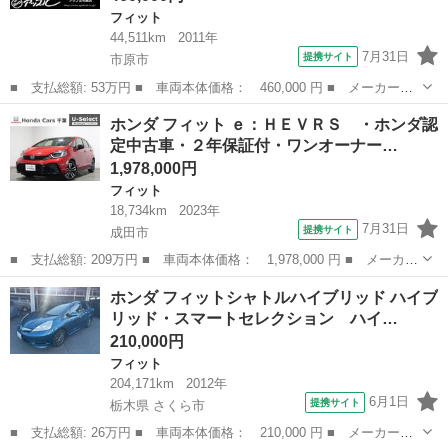
フィット
44,511km
2011年
7月31日
提携サイト
市原市
■ 支払総額: 53万円 ■ 車両本体価格： 460,000 円 ■ メーカー
名： ホンダ ■ 車種名： フィット ■ グレード名： Ｇ ワンオ
千葉
市原市
フィット
ホンダ フィット ｅ：ＨＥＶＲＳ ・ホンダ認
ーナー ＥＴＣ ナビ ＴＶ キーレスエントリー 電動格納ミラ
定中古車・２年保証付・ワンオーナー…
ー ＣＶＴ 盗難防...
1,978,000円
フィット
18,734km
2023年
7月31日
提携サイト
成田市
■ 支払総額: 209万円 ■ 車両本体価格： 1,978,000 円 ■ メーカー
名： ホンダ ■ 車種名： フィット ■ グレード名： ｅ：ＨＥＶ
千葉
成田市
フィット
ホンダ フィットシャトルハイブリッド ハイブ
ＲＳ ・ホンダ認定中古車・２年保証付・ワンオーナー・衝突軽減ブ
リッド・スマートセレクション ハイ…
レーキ・渋...
210,000円
フィット
204,171km
2012年
6月1日
提携サイト
栃木県 さくら市
■ 支払総額: 26万円 ■ 車両本体価格： 210,000 円 ■ メーカー