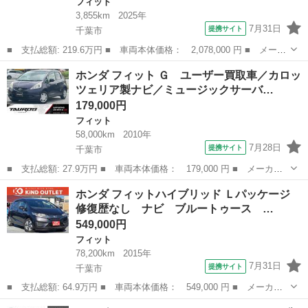
フィット
3,855km
2025年
7月31日
提携サイト
千葉市
■ 支払総額: 219.6万円 ■ 車両本体価格： 2,078,000 円 ■ メーカ
ー名： ホンダ ■ 車種名： フィット ■ グレード名： ｅ：ＨＥ
千葉
千葉市
フィット
ホンダ フィット Ｇ ユーザー買取車／カロッ
Ｖホーム ホンダ認定中古車２年保証付デモカー／ドラレコ前／メモ
ツェリア製ナビ／ミュージックサーバ…
リーナビ...
179,000円
フィット
58,000km
2010年
7月28日
提携サイト
千葉市
■ 支払総額: 27.9万円 ■ 車両本体価格： 179,000 円 ■ メーカー
名： ホンダ ■ 車種名： フィット ■ グレード名： Ｇ ユーザ
千葉
千葉市
フィット
ホンダ フィットハイブリッド Ｌパッケージ
ー買取車／カロッツェリア製ナビ／ミュージックサーバー／ＥＴＣ車
修復歴なし ナビ ブルートゥース …
載器／フルフ...
549,000円
フィット
78,200km
2015年
7月31日
提携サイト
千葉市
■ 支払総額: 64.9万円 ■ 車両本体価格： 549,000 円 ■ メーカー
名： ホンダ ■ 車種名： フィットハイブリッド ■ グレード
千葉
千葉市
フィット