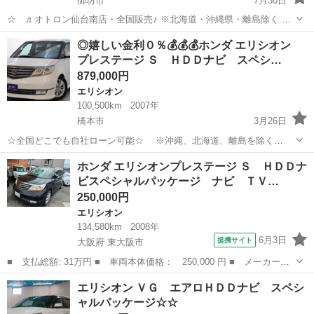
御坊市
7月30日
☆ ♬オトロン仙台南店・全国販売♪ ※北海道・沖縄県・離島除く 金
利0％!!!(^.^)/~~~ ＼今すぐ問合せよう／ ☆エリシオン Ｘ☆
和歌山
御坊市
エリシオン
オトロン
◎嬉しい金利０％💰💰💰ホンダ エリシオン
ここをチェック ↓↓↓↓↓↓↓↓↓...
プレステージ Ｓ ＨＤＤナビ スペシ…
879,000円
エリシオン
100,500km
2007年
橋本市
3月26日
☆全国どこでも自社ローン可能☆ ※沖縄、北海道、離島を除く
https://www.otoron.jp/lists/detail?carno=029728 ※全車両2年車検付き
和歌山
橋本市
エリシオン
プレステージ
ホンダ エリシオンプレステージ Ｓ ＨＤＤナ
自己破産、債務整理の経験...
ビスペシャルパッケージ ナビ ＴＶ…
250,000円
エリシオン
134,580km
2008年
6月3日
提携サイト
大阪府 東大阪市
■ 支払総額: 31万円 ■ 車両本体価格： 250,000 円 ■ メーカー
名： ホンダ ■ 車種名： エリシオンプレステージ ■ グレード
大阪
東大阪市
エリシオン
エリシオン ＶＧ エアロＨＤＤナビ スペシ
名： Ｓ ＨＤＤナビスペシャルパッケージ ナビ ＴＶ 両側電動
ャルパッケージ☆☆
スライドドア エア...