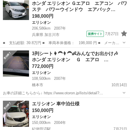
和歌山
和歌山市
エリシオン
後期
ホンダ エリシオン Ｇエアロ エアコン パワ
良く気に入っていたのですが車庫を空けるために出品致します。 装
ステ パワーウインドウ エアバック…
備...
198,000円
エリシオン
206,586km
2007年
7月27日
提携サイト
兵庫県 加古川市
■ 支払総額: 39.8万円 ■ 車両本体価格： 198,000 円 ■ メーカー
名： ホンダ ■ 車種名： エリシオン ■ グレード名： Ｇエア
兵庫
加古川市
エリシオン
3列シート👩‍🦰👨‍🦰👶みんなでお出かけ🎶
ロ エアコン パワステ パワーウインドウ エアバック ＡＢＳ
ホンダ エリシオン Ｇ エアロ …
両側電動スライ...
772,000円
エリシオン
108,500km
2007年
橋本市
10月14日
お車の詳細こちらから↓ https://www.otoron.jp/lists/detail?
carno=038381 来店不要で全国対応中🗾(※沖縄/北海道/離島除く) 携帯
和歌山
橋本市
エリシオン
オトロン
エリシオン 車中泊仕様
さえあれば即日審査・契約もできちゃう✨...
150,000円
エリシオン
150,000km
2004年
紀伊田辺駅
7月21日