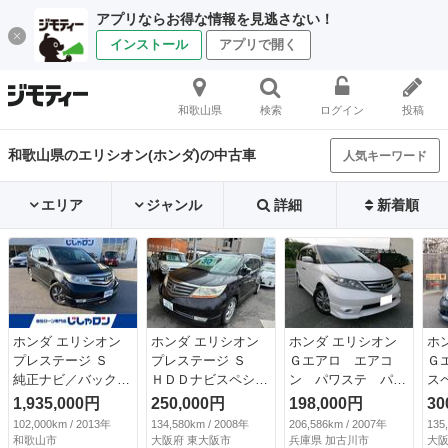
アプリならお得な情報を見逃さない！
インストール
アプリで開く
和歌山県
検索
ログイン
投稿
和歌山県のエリシオン(ホンダ)の中古車
人気キーワード
エリア
ジャンル
詳細
新着順
ホンダ エリシオン
ホンダ エリシオン
ホンダ エリシオン
ホ
プレステージ Ｓ
プレステージ Ｓ
Ｇエアロ エアコ
Ｇ
純正ナビ／バックカ
ＨＤＤナビスペシャ
ン パワステ パワ
ス
メラ／シートヒータ
ルパッケージ ナ
ーウインドウ エア
ジ
1,935,000円
250,000円
198,000円
30
ー／電動ミラー／Ｗ
ビ ＴＶ 両側電動
バック ＡＢＳ 両
カ
102,000km / 2013年
134,580km / 2008年
206,586km / 2007年
135
ＡＣ／ＥＴＣ （な
スライドドア エア
側電動スライドド
電
和歌山市
大阪府 東大阪市
兵庫県 加古川市
大阪