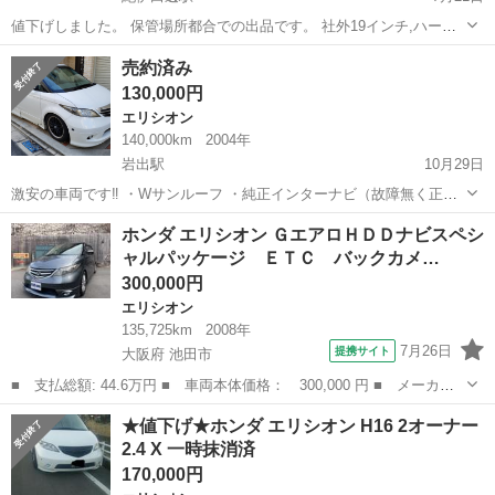
値下げしました。 保管場所都合での出品です。 社外19インチ,ハーフ
エアロ, アルパインフリップダウンモニター 走行中DVD&地デジ見れま
和歌山
田辺市
紀伊田辺駅
エリシオン
車中泊
売約済み
す。 フロントウィンドウ ウルトラビジョン施工 フロントサイド ス
130,000円
パッタゴールド80...
エリシオン
140,000km
2004年
岩出駅
10月29日
激安の車両です‼️ ・Wサンルーフ ・純正インターナビ（故障無く正常
に機能しています。） ・ウッドコンビステアリング ・社外18インチア
和歌山
岩出市
岩出駅
エリシオン
車両
ホンダ エリシオン ＧエアロＨＤＤナビスペシ
ルミホイール1本パンク状態 ・車高調（メーカー不明） ・無限エアロ
ャルパッケージ ＥＴＣ バックカメ…
（傷、割れ多少あり）...
300,000円
エリシオン
135,725km
2008年
7月26日
提携サイト
大阪府 池田市
■ 支払総額: 44.6万円 ■ 車両本体価格： 300,000 円 ■ メーカー
名： ホンダ ■ 車種名： エリシオン ■ グレード名： Ｇエアロ
大阪
池田市
エリシオン
★値下げ★ホンダ エリシオン H16 2オーナー
ＨＤＤナビスペシャルパッケージ ＥＴＣ バックカメラ ナビ 両
2.4 X 一時抹消済
側電動スライ...
170,000円