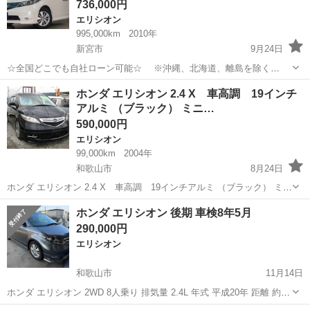
736,000円
エリシオン
995,000km
2010年
新宮市
9月24日
☆全国どこでも自社ローン可能☆ ※沖縄、北海道、離島を除く
https://www.otoron.jp/lists/detail?carno=028675 ※全車両2年車検付き
和歌山
新宮市
エリシオン
オトロン
ホンダ エリシオン 2.4 X 車高調 19インチ
自己破産、債務整理の経験...
アルミ （ブラック） ミニ…
590,000円
エリシオン
99,000km
2004年
和歌山市
8月24日
ホンダ エリシオン 2.4 X 車高調 19インチアルミ （ブラック） ミニ
バン 本体価格 590,000円 支払総額 750,000円 年式(初度登録
和歌山
和歌山市
エリシオン
ミニバン
ホンダ エリシオン 後期 車検8年5月
年):2004(H16) 走行距離:9.9万km 修復歴:なし リ...
290,000円
エリシオン
和歌山市
11月14日
ホンダ エリシオン 2WD 8人乗り 排気量 2.4L 年式 平成20年 距離 約
8.6万キロ 車検 R8年5月 チェックランプ等無し。 大きくて使い勝手が