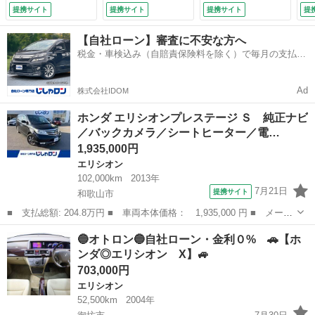
し）
コン （検9.9）
ア バックカメラ
Ｈ
提携サイト
提携サイト
提携サイト
提
キーレス スペアキ
ン
ー シートカバー
ミ
【自社ローン】審査に不安な方へ
フリップダウンモニ
ト
税金・車検込み（自賠責保険料を除く）で毎月の支払額
ター シートカバー
ー
は一定の自社ローン🚗
（検10.8）
ホ
Ｖ
Ad
株式会社IDOM
シ
ボ
ホンダ エリシオンプレステージ Ｓ 純正ナビ
付
／バックカメラ／シートヒーター／電…
1,935,000円
エリシオン
102,000km
2013年
7月21日
提携サイト
和歌山市
■ 支払総額: 204.8万円 ■ 車両本体価格： 1,935,000 円 ■ メーカ
ー名： ホンダ ■ 車種名： エリシオンプレステージ ■ グレード
和歌山
和歌山市
エリシオン
🔵オトロン🔵自社ローン・金利０% 🚗【ホ
名： Ｓ 純正ナビ／バックカメラ／シートヒーター／電動ミラー／
ンダ◎エリシオン X】🚙
ＷＡＣ／...
703,000円
エリシオン
52,500km
2004年