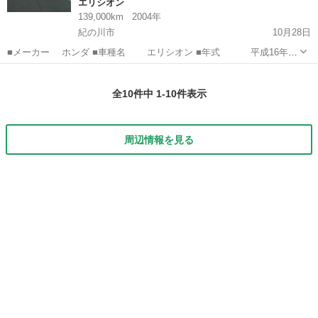
エリシオン
139,000km
2004年
紀の川市
10月28日
■メーカー ホンダ ■車種名 エリシオン ■年式 平成16年7
月 ■走行 139000km ■グレード X ■排気量 2400cc ■ミッション
和歌山
紀の川市
エリシオン
セルモーター
5速AT ■駆動方式 FF ...
全10件中 1-10件表示
周辺情報を見る