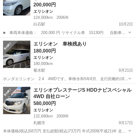
200,000円
エリシオン
124,000km
2006年
白石駅
10月2日
■ 車両本体価格： 200,000 円 リサイクル券 15130円 自動車税5
カ月分 21540円 ■ メーカー名： ホンダ ■ 車種名： エリシオン
北海道
札幌市
白石駅
エリシオン
冬タイヤ
エリシオン 車検残あり
■ 排気量： 2400cc ■ 年...
180,000円
エリシオン
180,000km
菊水駅
9月21日
ホンダエリシオン 2.4 4WDです。車検令和5年8月、走行距離約18万
Kです。前回車検でエアコン修理しました。よく壊れるモニターとナビ
北海道
札幌市
菊水駅
エリシオン
令和5年
エリシオプレステージS HDDナビスペシャル
ユニットは対策品に交換しました。8人乗りですが現在二列目シート外
4WD 自社ローン
してます。シート、レール...
580,000円
エリシオン
132,690km
2009年
札幌市
9月17日
本体価格(税込)58万円 支払総額(税込)73万円 年式2009(平成21)年 走行