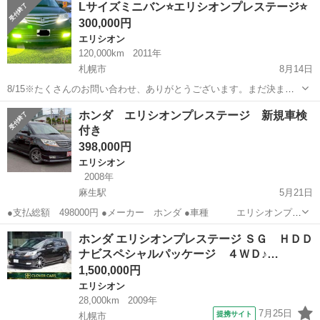
Lサイズミニバン⭐️エリシオンプレステージ⭐️
方！！ ★勤続年数が短い方、転職をしたばかりの方！！ ★現在パー
300,000円
ト、アルバイトなど...
エリシオン
120,000km
2011年
札幌市
8月14日
8/15※たくさんのお問い合わせ、ありがとうございます。まだ決まっ
たわけではございませんが、一旦締め切らせていただきます。 8/14※
北海道
札幌市
エリシオン
プレステージ
ホンダ エリシオンプレステージ 新規車検
悩んだ結果、金額を大幅に見直しました。色々カスタムした上で、か
付き
なり安いとは思いますので、...
398,000円
エリシオン
2008年
麻生駅
5月21日
●支払総額 498000円 ●メーカー ホンダ ●車種 エリシオンプレ
ステージ ●グレード Ｓ ●色 ブラック ●排気量 ２４００
北海道
石狩市
麻生駅
エリシオン
プレステージ
ホンダ エリシオンプレステージ ＳＧ ＨＤＤ
㏄ ●走行距離 11.5万キロ 車検満タンでのお渡しになります。...
ナビスペシャルパッケージ ４ＷＤ♪…
1,500,000円
エリシオン
28,000km
2009年
7月25日
提携サイト
札幌市