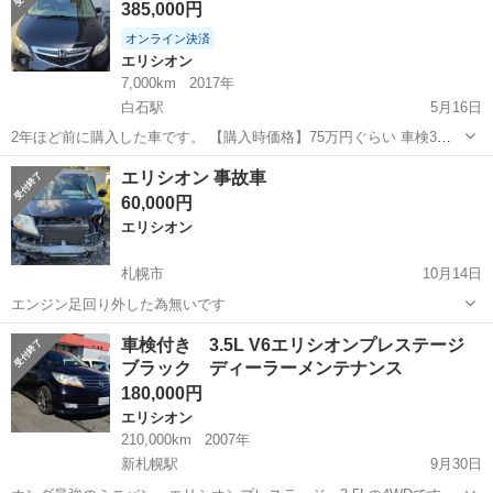
385,000円
型 車検...
オンライン決済
エリシオン
7,000km
2017年
白石駅
5月16日
2年ほど前に購入した車です。 【購入時価格】75万円ぐらい 車検3月
で切れてます。 【傷などの状態】傷は、多少あります。 【アピールポ
北海道
札幌市
白石駅
エリシオン
走行距離
エリシオン 事故車
イント】走行距離は、７万ぐらいなので状態はいいのでまだまだ乗れ
60,000円
ます。ナビ交換してます。 ...
エリシオン
札幌市
10月14日
エンジン足回り外した為無いです
北海道
札幌市
エリシオン
エンジン
車検付き 3.5L V6エリシオンプレステージ
ブラック ディーラーメンテナンス
180,000円
エリシオン
210,000km
2007年
新札幌駅
9月30日