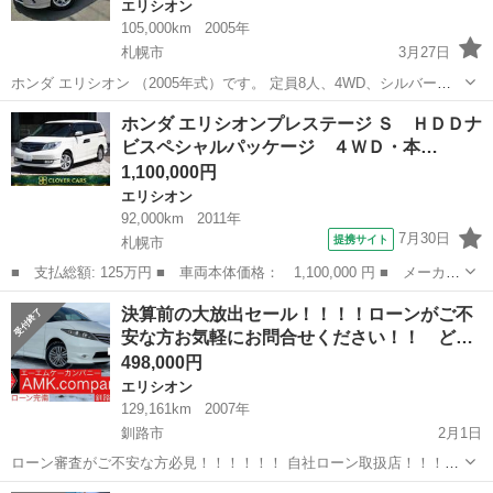
エリシオン
105,000km
2005年
札幌市
3月27日
ホンダ エリシオン （2005年式）です。 定員8人、4WD、シルバー、
AT5速の車です。 ＥＴＣ、キーレスなど付きです。 純正ＨＤＤナビ、
北海道
札幌市
エリシオン
スライドドア
ホンダ エリシオンプレステージ Ｓ ＨＤＤナ
後席モニター、バックカメラ、両側パワースライドドアなどもポイン
ビスペシャルパッケージ ４ＷＤ・本…
トです。 おもとめやす...
1,100,000円
エリシオン
92,000km
2011年
7月30日
提携サイト
札幌市
■ 支払総額: 125万円 ■ 車両本体価格： 1,100,000 円 ■ メーカー
名： ホンダ ■ 車種名： エリシオンプレステージ ■ グレード
北海道
札幌市
エリシオン
決算前の大放出セール！！！！ローンがご不
名： Ｓ ＨＤＤナビスペシャルパッケージ ４ＷＤ・本州車両・禁
安な方お気軽にお問合せください！！ ど…
煙車・黒本革...
498,000円
エリシオン
129,161km
2007年
釧路市
2月1日
ローン審査がご不安な方必見！！！！！！ 自社ローン取扱店！！！ど
んな方でもローン審査可能！！ ★過去にローンを滞納してしまった
北海道
釧路市
エリシオン
走行距離