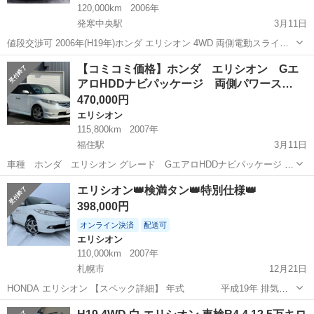
120,000km
2006年
発寒中央駅
3月11日
値段交渉可 2006年(H19年)ホンダ エリシオン 4WD 両側電動スライド
です 2400cc Gエアロ 純正メーカーナビ バックモニター WAAC ルー
北海道
札幌市
発寒中央駅
エリシオン
事故
【コミコミ価格】ホンダ エリシオン Gエ
ムランプとナンバー灯をLEDに変えています HI...
アロHDDナビパッケージ 両側パワース…
470,000円
エリシオン
115,800km
2007年
福住駅
3月11日
車種 ホンダ エリシオン グレード GエアロHDDナビパッケージ 年
式 平成19年式 駆動 4ＷＤ 車検満日 令和6年3月 定員 8名 排気
北海道
札幌市
福住駅
エリシオン
ステアリング
エリシオン👑検満タン👑特別仕様👑
量 2.400cc ★両側パワースライド ステアリングスイッ...
398,000円
オンライン決済
配送可
エリシオン
110,000km
2007年
札幌市
12月21日
HONDA エリシオン 【スペック詳細】 年式 平成19年 排気
量 2400CC 駆動 4WD 走行距離 11万km 車
北海道
札幌市
エリシオン
エンジン