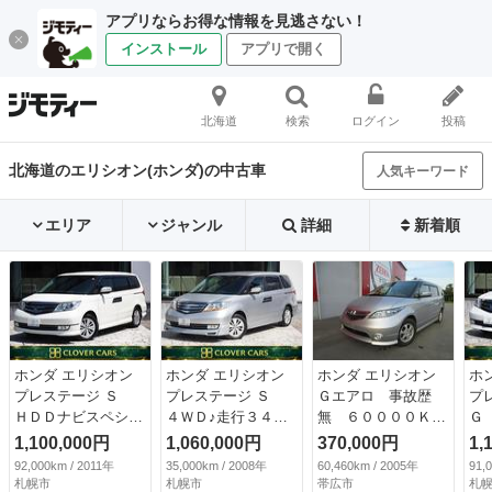
アプリならお得な情報を見逃さない！
インストール
アプリで開く
北海道
検索
ログイン
投稿
北海道のエリシオン(ホンダ)の中古車
人気キーワード
エリア
ジャンル
詳細
新着順
ホンダ エリシオン
ホンダ エリシオン
ホンダ エリシオン
ホ
プレステージ Ｓ
プレステージ Ｓ
Ｇエアロ 事故歴
プ
ＨＤＤナビスペシャ
４ＷＤ♪走行３４３
無 ６００００Ｋ
Ｇ
ルパッケージ ４Ｗ
００Ｋｍ♪純正ＨＤ
ｍ ８人乗 パワー
終
1,100,000円
1,060,000円
370,000円
1,
Ｄ・本州車両・禁煙
Ｄ♪Ｂカメラ♪Ｆエア
スライドドア ナ
本
92,000km / 2011年
35,000km / 2008年
60,460km / 2005年
91,
車・黒本革・電動シ
ロ♪ＥＴＣ♪両側パワ
ビ バックカメラ
ー
札幌市
札幌市
帯広市
札