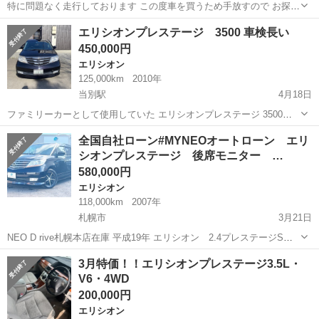
特に問題なく走行しております この度車を買うため手放すので お探し
の方✨ 走行距離 12万㌔ バックモニター 両側パワスラ 天井モニター
北海道
帯広市
帯広駅
エリシオン
走行距離
エリシオンプレステージ 3500 車検長い
付 車体 細かな傷ございます 運転席後ろタイヤの上のあたり 少々
450,000円
サ...
エリシオン
125,000km
2010年
当別駅
4月18日
ファミリーカーとして使用していた エリシオンプレステージ 3500
4wd 7人乗りです 距離は125000キロ 車検はR6 11.3です 初度登録年は
北海道
石狩郡
当別駅
エリシオン
プレステージ
全国自社ローン#MYNEOオートローン エリ
23年3月 乗り換えの為手放します 不具合はありま...
シオンプレステージ 後席モニター …
580,000円
エリシオン
118,000km
2007年
札幌市
3月21日
NEO D rive札幌本店在庫 平成19年 エリシオン 2.4プレステージS
HDDナビスペシャルPK 4WD 7人乗り 全国自社ローン‼︎
北海道
札幌市
エリシオン
自社
3月特価！！エリシオンプレステージ3.5L・
ローンに自身のないお客様必見‼︎ ☆MY NEOオートローン...
V6・4WD
200,000円
エリシオン