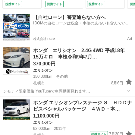
ートヒーター付・純
スラ♪エンスタ♪夏冬
１オーナー ＥＴ
グ
提携サイト
提携サイト
提携サイト
提
正ナビ・後席モニタ
タイヤＡＷ付♪Ｄ整
Ｃ 車検（２年）付
ワ
ー・フルセグ・バッ
備記録簿７枚有♪
（なし）
後
【自社ローン】審査通らない方へ
クカメラ・両側パワ
（検9.10）
コ
IDOMの自社ローンは税金・車検の支払いも含んでいる
スラ・ＥＴＣ・ＨＩ
ト
ので毎月の支払額は一定
Ｄ・キーレス・新品
ヤ
夏タイヤ・ＳＵＮＴ
9.
Ad
株式会社IDOM
ＲＥＸヒッチメンバ
ー・１年保証付
ホンダ エリシオン 2.4G 4WD 平成18年
（車検整備付）
15万キロ 車検令和9年7月…
370,000円
エリシオン
150,000km
その他
札幌市
8月6日
ジモティ限定価格 YouTubeで車両動画見れます
https://youtu.be/5NuXV0m4N-4?si=2YOkln0NzxLyXsff カーセンサーで
北海道
札幌市
エリシオン
ホンダ エリシオンプレステージ Ｓ ＨＤＤナ
車両情報見れます https://www.carsens...
ビスペシャルパッケージ ４ＷＤ・本…
1,100,000円
エリシオン
92,000km
2011年
7月30日
提携サイト