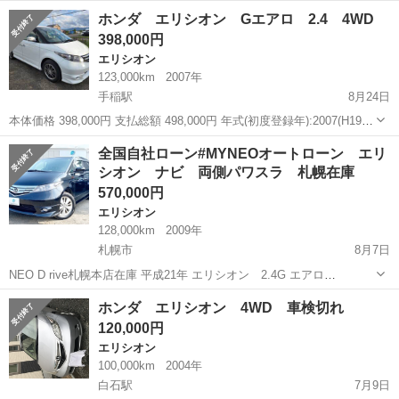
距離13.3万km 車検車検整備付 修復歴なし 車体色パールホワイト Ｓ
北海道
札幌市
エリシオン
走行距離
ホンダ エリシオン Gエアロ 2.4 4WD
ＨＤＤナビスペシャ...
398,000円
エリシオン
123,000km
2007年
手稲駅
8月24日
本体価格 398,000円 支払総額 498,000円 年式(初度登録年):2007(H19)
走行距離:12.3万km 修復歴:なし 定期点検記録簿:○ 車検:2年付 新規で
北海道
札幌市
手稲駅
エリシオン
エンジン
全国自社ローン#MYNEOオートローン エリ
車検取得してお渡しいたしま...
シオン ナビ 両側パワスラ 札幌在庫
570,000円
エリシオン
128,000km
2009年
札幌市
8月7日
NEO D rive札幌本店在庫 平成21年 エリシオン 2.4G エアロ
HDDナビスペシャル 4WD 全国自社ローン‼︎ローン
北海道
札幌市
エリシオン
オートローン
ホンダ エリシオン 4WD 車検切れ
に自身のないお客様必見‼︎ ☆MY NEOオートローン☆ https...
120,000円
エリシオン
100,000km
2004年
白石駅
7月9日