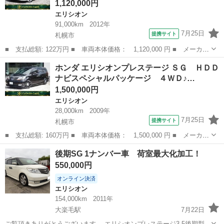
1,120,000円
エリシオン
91,000km
2012年
7月25日
提携サイト
札幌市
■ 支払総額: 122万円 ■ 車両本体価格： 1,120,000 円 ■ メーカー
名： ホンダ ■ 車種名： エリシオンプレステージ ■ グレード
北海道
札幌市
エリシオン
ホンダ エリシオンプレステージ ＳＧ ＨＤＤ
名： ＳＧ ４ＷＤ最終♪最終後期型♪禁煙車♪黒本革♪シートヒーター♪
ナビスペシャルパッケージ ４ＷＤ♪…
純正ナ...
1,500,000円
エリシオン
28,000km
2009年
7月25日
提携サイト
札幌市
■ 支払総額: 160万円 ■ 車両本体価格： 1,500,000 円 ■ メーカー
名： ホンダ ■ 車種名： エリシオンプレステージ ■ グレード
北海道
札幌市
エリシオン
後期SG 1ナンバー車 荷室最大化加工！
名： ＳＧ ＨＤＤナビスペシャルパッケージ ４ＷＤ♪仕入れ時評価
550,000円
点４．５点...
オンライン決済
エリシオン
154,000km
2011年
大楽毛駅
7月22日
ご覧頂きありがとうございます。 エリシオンプレステージ3.5後期型