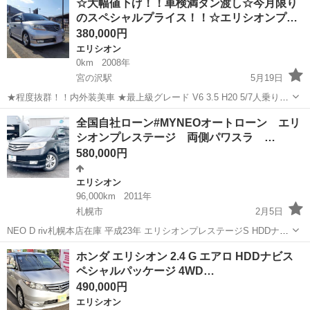
☆大幅値下げ！！車検満タン渡し☆今月限り
名： Ｓ 黒半革シート 純正ＨＤＤナビ 純正フリップダウンモニ
のスペシャルプライス！！☆エリシオンプ…
ター バックカ...
380,000円
エリシオン
0km
2008年
宮の沢駅
5月19日
★程度抜群！！内外装美車 ★最上級グレード V6 3.5 H20 5/7人乗り
AT 4WD ボディカラー/シルバー 修復、事故歴無し ★貨物登録の為、
北海道
札幌市
宮の沢駅
エリシオン
エンジン
全国自社ローン#MYNEOオートローン エリ
年車検ですが税金格安です！ご希望でしたら取り外した...
シオンプレステージ 両側パワスラ …
580,000円
エリシオン
96,000km
2011年
札幌市
2月5日
NEO D riv札幌本店在庫 平成23年 エリシオンプレステージS HDDナビ
スペシャルパッケージ 4WD ☆ネオカーオーダー
北海道
札幌市
エリシオン
自社
ホンダ エリシオン 2.4 G エアロ HDDナビス
販売サイト☆（理想のお車をお探し致します！！） http...
ペシャルパッケージ 4WD…
490,000円
エリシオン