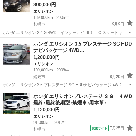
390,000円
エリシオン
139,000km
2005年
札幌市
9月9日
ホンダ エリシオン 2.4 G 4WD インターナビ HID ETC スマートキ
ー （ブラック） ミニバン 本体価格 390,000円 支払総額 510,000円 年
北海道
札幌市
エリシオン
ミニバン
ホンダ エリシオン 3.5 プレステージ SG HDD
式(初度登録年):2005(H17) 走行距離:13...
ナビパッケージ 4WD…
1,200,000円
エリシオン
109,000km
2008年
網走市
6月29日
ホンダ エリシオン 3.5 プレステージ SG HDDナビパッケージ 4WD
（シルバーパール） ミニバン 本体価格 1,200,000円 支払総額
北海道
網走市
エリシオン
プレステージ
ホンダ エリシオンプレステージ ＳＧ ４ＷＤ
1,300,000円 年式(初度登録年):2008(H20) ワン...
最終♪最終後期型♪禁煙車♪黒本革♪…
1,120,000円
エリシオン
91,000km
2012年
7月25日
提携サイト
札幌市