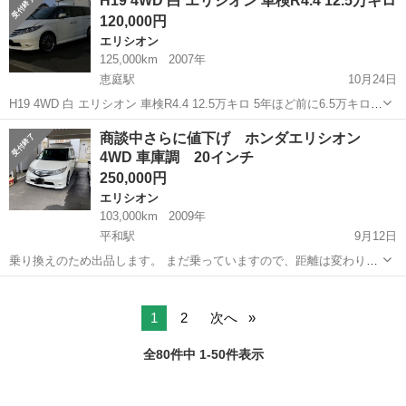
H19 4WD 白 エリシオン 車検R4.4 12.5万キロ
歴 ワンオーナー 修復有無 修復歴無し ...
120,000円
エリシオン
125,000km
2007年
恵庭駅
10月24日
H19 4WD 白 エリシオン 車検R4.4 12.5万キロ 5年ほど前に6.5万キロほ
どで購入しました。 私で2オーナーです。 装備は純正ナビ、純正
北海道
恵庭市
恵庭駅
エリシオン
4WD
商談中さらに値下げ ホンダエリシオン
ETC、純正オプションリアルームランプ、ユピテルエンジンスタータ
4WD 車庫調 20インチ
ー（ア...
250,000円
エリシオン
103,000km
2009年
平和駅
9月12日
乗り換えのため出品します。 まだ乗っていますので、距離は変わりま
す。 今年度分の自動車税込みです。 ラルグス車高調 約2万キロ使用
北海道
札幌市
平和駅
エリシオン
ホンダエリシオン
20インチ社外アルミ ガリキズあり タイヤは今年買いましたが、片減
りあります。 純正フリッ...
1
2
次へ
全80件中 1-50件表示