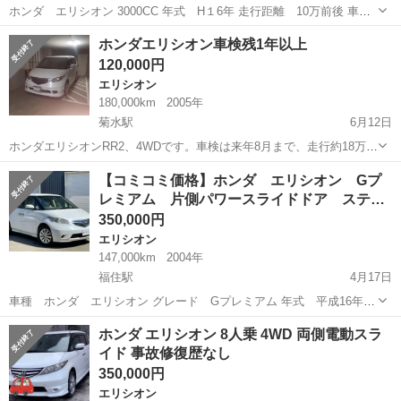
ホンダ エリシオン 3000CC 年式 H１6年 走行距離 10万前後 車
検 H３２年３月１６日 純正HDDナビ バックカメラ ETC 片側オート
北海道
札幌市
白石駅
エリシオン
コミコミ
ホンダエリシオン車検残1年以上
スライドドア 4WD 現在冬タイヤ装着 札幌からです...
120,000円
エリシオン
180,000km
2005年
菊水駅
6月12日
ホンダエリシオンRR2、4WDです。車検は来年8月まで、走行約18万キ
ロです。前回車検のとき、エアコンの修理しました。夏19インチと17
北海道
札幌市
菊水駅
エリシオン
ホンダエリシオン
【コミコミ価格】ホンダ エリシオン Gプ
インチアルミ付きスタッドレスお付けします。現在二列目シート取り
レミアム 片側パワースライドドア ステ…
外していますが部品はすべて...
350,000円
エリシオン
147,000km
2004年
福住駅
4月17日
車種 ホンダ エリシオン グレード Gプレミアム 年式 平成16年式
駆動 4ＷＤ 車検満日 令和6年1月 定員 8名 排気量 2400cc ★片側
北海道
札幌市
福住駅
エリシオン
ステアリング
ホンダ エリシオン 8人乗 4WD 両側電動スラ
パワースライドドア♪ ★ステアリングスイッチ♪ ★キー...
イド 事故修復歴なし
350,000円
エリシオン