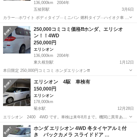
136,000km
2004年
五稜郭駅
3月6日
カラー···ホワイト ボディタイプ···ミニバン 燃料タイプ···ハイオク車 年
式···平成19年式 走行距離···10万 〜 14.9万km 車検は令和6年6月まで
北海道
函館市
五稜郭駅
エリシオン
走行距離
250,000コミコミ価格❗❗ホンダ、エリシオ
エリシオンのプレステージになります。 3.5LのV6エ...
ン！！4WD
250,000円
エリシオン
136,000km
2004年
東久根別駅
1月12日
本日限定 250,000円コミコミ ホンダエリシオン❗❗
北海道
北斗市
東久根別駅
エリシオン
コミコミ
エリシオン 4駆 車検有
150,000円
エリシオン
178,000km
菊水駅
12月28日
エリシオン 2400 4WD です。車検は来年8月まで。機関に異常あり
ませんが運転席ドアミラーが電動格納しません。よく壊れるモニタ
北海道
札幌市
菊水駅
エリシオン
部品
ホンダ エリシオン 4WD 冬タイヤアルミ付
ー、HDDユニットは対策品に交換してあります。フロント車高調、リ
き バックカメラ スライドドア …
アダウンサスです。画像はリアも...