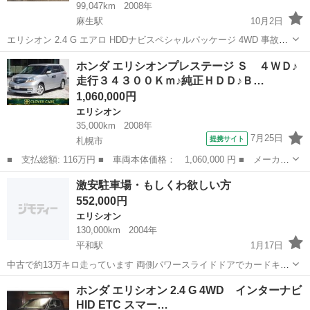
99,047km
2008年
麻生駅
10月2日
エリシオン 2.4 G エアロ HDDナビスペシャルパッケージ 4WD 事故無
4WD 両側パワスラ HDDナビ コミコミ車輌☆ 車屋さんだから安心
北海道
札幌市
麻生駅
エリシオン
事故
ホンダ エリシオンプレステージ Ｓ ４ＷＤ♪
できると嬉しいお言葉を頂いてます。 ==============...
走行３４３００Ｋｍ♪純正ＨＤＤ♪Ｂ…
1,060,000円
エリシオン
35,000km
2008年
7月25日
提携サイト
札幌市
■ 支払総額: 116万円 ■ 車両本体価格： 1,060,000 円 ■ メーカー
名： ホンダ ■ 車種名： エリシオンプレステージ ■ グレード
北海道
札幌市
エリシオン
激安駐車場・もしくわ欲しい方
名： Ｓ ４ＷＤ♪走行３４３００Ｋｍ♪純正ＨＤＤ♪Ｂカメラ♪Ｆエア
552,000円
ロ♪ＥＴ...
エリシオン
130,000km
2004年
平和駅
1月17日
中古で約13万キロ走っています 両側パワースライドドアでカードキー
エンジンスターターDVDモニターやCDの録音昨日もあります！！ 車
北海道
札幌市
平和駅
エリシオン
スライドドア
ホンダ エリシオン 2.4 G 4WD インターナビ
検は切れてます ぶつけられたり擦られたりしてるので傷や凹みありま
HID ETC スマー…
す 中は禁煙車だった...