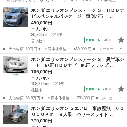
SG 2WDです。 珍しい300馬力の1ナンバー貨物車です！ 定員は5名で
北海道
釧路市
大楽毛駅
エリシオン
ホンダ エリシオンプレステージ Ｓ ＨＤＤナ
す。 車検取りたて27年7月迄です。 排気量が大きいので維持費の節約
ビスペシャルパッケージ 両側パワー…
になると思...
450,000円
エリシオン
89,599km
2010年
6月12日
提携サイト
苫小牧市
■ 支払総額: 60万円 ■ 車両本体価格： 450,000 円 ■ メーカー
名： ホンダ ■ 車種名： エリシオンプレステージ ■ グレード
北海道
苫小牧市
エリシオン
ホンダ エリシオンプレステージ Ｓ 黒半革シ
名： Ｓ ＨＤＤナビスペシャルパッケージ 両側パワースライドド
ート 純正ＨＤＤナビ 純正フリップ…
ア・２列目キャプテ...
786,000円
エリシオン
108,312km
2011年
7月18日
提携サイト
札幌市
■ 支払総額: 88.8万円 ■ 車両本体価格： 786,000 円 ■ メーカー
名： ホンダ ■ 車種名： エリシオンプレステージ ■ グレード
北海道
札幌市
エリシオン
ホンダ エリシオン Ｇエアロ 事故歴無 ６０
名： Ｓ 黒半革シート 純正ＨＤＤナビ 純正フリップダウンモニ
０００Ｋｍ ８人乗 パワースライド…
ター バックカ...
370,000円