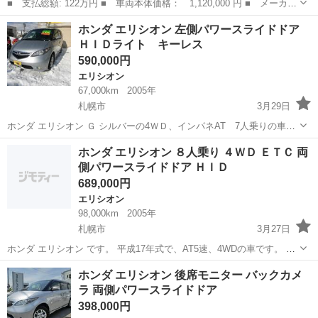
■ 支払総額: 122万円 ■ 車両本体価格： 1,120,000 円 ■ メーカー
名： ホンダ ■ 車種名： エリシオンプレステージ ■ グレード
北海道
札幌市
エリシオン
ホンダ エリシオン 左側パワースライドドア
名： ＳＧ ４ＷＤ最終♪最終後期型♪禁煙車♪黒本革♪シートヒーター♪
ＨＩＤライト キーレス
純正ナ...
590,000円
エリシオン
67,000km
2005年
札幌市
3月29日
ホンダ エリシオン Ｇ シルバーの4ＷＤ、インパネAT 7人乗りの車で
す。 運転席エアバッグ、ＣＤオーディオ、キーレス、ＨＩＤライト等
北海道
札幌市
エリシオン
シルバー
ホンダ エリシオン ８人乗り ４ＷＤ ＥＴＣ 両
装備付です。 片側パワースライドドアも注目です。 お求めやすい価格
側パワースライドドア ＨＩＤ
59万円でご用意してます...
689,000円
エリシオン
98,000km
2005年
札幌市
3月27日
ホンダ エリシオン です。 平成17年式で、AT5速、4WDの車です。 ８
人乗り、４ＷＤ、ＥＴＣ、ＨＩＤ、両側パワースライドドアなど付き
北海道
札幌市
エリシオン
走行距離
ホンダ エリシオン 後席モニター バックカメ
です。 整備済み、スタッドレス装着済みもポイントです。 お買い得な
ラ 両側パワースライドドア
価格68.9万円でご用...
398,000円