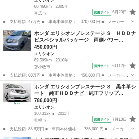
エリシオン
60,460km
2005年
6月29日
提携サイト
帯広市
■ 支払総額: 47万円 ■ 車両本体価格： 370,000 円 ■ メーカー
名： ホンダ ■ 車種名： エリシオン ■ グレード名： Ｇエア
北海道
帯広市
エリシオン
ホンダ エリシオンプレステージ Ｓ ＨＤＤナ
ロ 事故歴無 ６００００Ｋｍ ８人乗 パワースライドドア ナ
ビスペシャルパッケージ 両側パワー…
ビ バックカメラ １...
450,000円
エリシオン
89,599km
2010年
6月12日
提携サイト
苫小牧市
■ 支払総額: 60万円 ■ 車両本体価格： 450,000 円 ■ メーカー
名： ホンダ ■ 車種名： エリシオンプレステージ ■ グレード
北海道
苫小牧市
エリシオン
ホンダ エリシオンプレステージ Ｓ 黒半革シ
名： Ｓ ＨＤＤナビスペシャルパッケージ 両側パワースライドド
ート 純正ＨＤＤナビ 純正フリップ…
ア・２列目キャプテ...
786,000円
エリシオン
108,312km
2011年
7月18日
提携サイト
札幌市
■ 支払総額: 88.8万円 ■ 車両本体価格： 786,000 円 ■ メーカー
名： ホンダ ■ 車種名： エリシオンプレステージ ■ グレード
北海道
札幌市
エリシオン