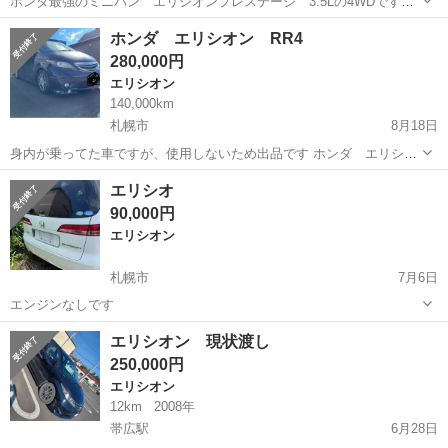
ホンダ最強のミニバン エリシオンプレステージ 3.5Lの4WDです。
グレードはSGで4WDでは最上位グレードです。 279馬力と2ｔを超え
北海道
札幌市
新札幌駅
エリシオン
プレステージ
ホンダ エリシオン RR4
る重量で冬でも滑らず安定して走れます。 内装は本革ではなくハーフ
280,000円
レザー...
エリシオン
140,000km
札幌市
8月18日
身内が乗ってた車ですが、使用しないため出品です ホンダ エリシオ
ン RR4 排気量3000cc 走行距離は146000万キロ行ってないくらいで
北海道
札幌市
エリシオン
ミッション
エリシオ
す エンジン良好 10万キロの頃にミッション載せ替えしてます 5000
90,000円
キ...
エリシオン
札幌市
7月6日
エンジンなしです
北海道
札幌市
エリシオン
エンジン
エリシオン 現状渡し
250,000円
エリシオン
12km
2008年
帯広駅
6月28日