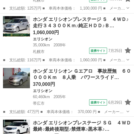
札幌市
■ 支払総額: 125万円 ■ 車両本体価格： 1,100,000 円 ■ メーカー
名： ホンダ ■ 車種名： エリシオンプレステージ ■ グレード
北海道
札幌市
エリシオン
ホンダ エリシオンプレステージ Ｓ ４ＷＤ♪
名： Ｓ ＨＤＤナビスペシャルパッケージ ４ＷＤ・本州車両・禁
走行３４３００Ｋｍ♪純正ＨＤＤ♪Ｂ…
煙車・黒本革...
1,060,000円
エリシオン
35,000km
2008年
7月25日
提携サイト
札幌市
■ 支払総額: 116万円 ■ 車両本体価格： 1,060,000 円 ■ メーカー
名： ホンダ ■ 車種名： エリシオンプレステージ ■ グレード
北海道
札幌市
エリシオン
ホンダ エリシオン Ｇエアロ 事故歴無 ６０
名： Ｓ ４ＷＤ♪走行３４３００Ｋｍ♪純正ＨＤＤ♪Ｂカメラ♪Ｆエア
０００Ｋｍ ８人乗 パワースライド…
ロ♪ＥＴ...
370,000円
エリシオン
60,460km
2005年
6月29日
提携サイト
帯広市
■ 支払総額: 47万円 ■ 車両本体価格： 370,000 円 ■ メーカー
名： ホンダ ■ 車種名： エリシオン ■ グレード名： Ｇエア
北海道
帯広市
エリシオン
ホンダ エリシオンプレステージ ＳＧ ４ＷＤ
ロ 事故歴無 ６００００Ｋｍ ８人乗 パワースライドドア ナ
最終♪最終後期型♪禁煙車♪黒本革♪…
ビ バックカメラ １...