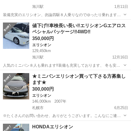
旭川駅
1月11日
装備充実のエリシオン、勿論四駆８人乗りなのでゆったり乗れますね‼️
装備も色々オススメの一台‼️ 年式 18年車 距離 88000 車検 7年1月
北海道
旭川市
旭川駅
エリシオン
距離
値下げ‼️車検長い長い‼️エリシオンGエアロス
22日 ナビ、TV、バックカメラ、両側パワースライド、 黒マルスタッ
ペシャルパッケージ‼️4WD‼️
ドレスタイヤ...
350,000円
エリシオン
129,450km
旭川駅
12月16日
人気のミニバン８人も乗れます‼️装備も充実しております、 冬も安心
の4WD車‼️とにかく車検長くてとってもお得‼️ 年式 22年車 車検 R8
北海道
旭川市
旭川駅
エリシオン
4WD
★ミニバンエリシオン買って下さる方募集し
年7月 距離 129450 装備 ナビ、ツイーター、ETC.ドラレコ、レ...
ます★
300,000円
エリシオン
146,000km
2007年
札幌市
6月25日
※たくさんのお問い合わせ、ありがとうございます。こんなにご連絡
いただけるとは思っておりませんでした。 排気量、燃費、冬タイヤの
北海道
札幌市
エリシオン
ミニバン
HONDAエリシオン
件、追記させていただきます。 ●エリシオン● 年式〜2007年式 後期