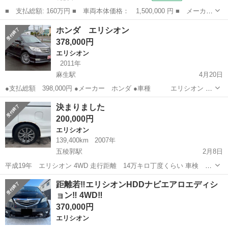
■ 支払総額: 160万円 ■ 車両本体価格： 1,500,000 円 ■ メーカー
名： ホンダ ■ 車種名： エリシオンプレステージ ■ グレード
北海道
札幌市
エリシオン
ホンダ エリシオン
名： ＳＧ ＨＤＤナビスペシャルパッケージ ４ＷＤ♪仕入れ時評価
378,000円
点４．５点...
エリシオン
2011年
麻生駅
4月20日
●支払総額 398,000円 ●メーカー ホンダ ●車種 エリシオン ●
グレード S HDDナビスペシャルパッケージ ●色 ブラック ●
北海道
石狩市
麻生駅
エリシオン
走行距離
決まりました
排気量 ２４００ｃｃ ●走行距離 11.7万キロ ●車検 ...
200,000円
エリシオン
139,400km
2007年
五稜郭駅
2月8日
平成19年 エリシオン 4WD 走行距離 14万キロ丁度くらい 車検
R8.3 3/2引渡し予定。 両側ミラーに小傷あり 後ろ側タイヤ周りサビ両
北海道
函館市
五稜郭駅
エリシオン
エンジン
距離若‼️エリシオンHDDナビエアロエディシ
側あり(特に左側) 後ろ側キズ写真あり
ョン‼️ 4WD‼️
370,000円
エリシオン