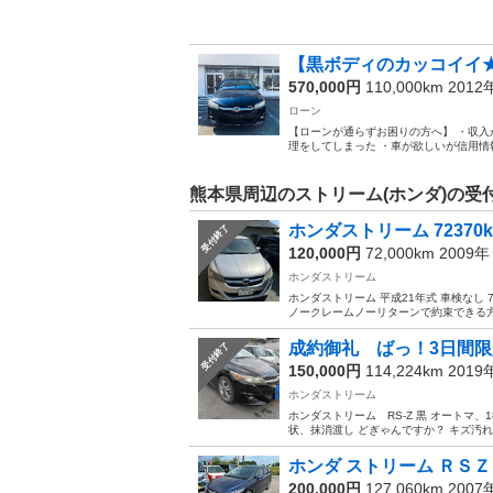
【黒ボディのカッコイイ★
570,000円
110,000km 201
ローン
【ローンが通らずお困りの方へ】 ・収入
理をしてしまった ・車が欲しいが信用情報
熊本県周辺のストリーム(ホンダ)の受
ホンダストリーム 72370
受付終了
120,000円
72,000km 2009
ホンダストリーム
ホンダストリーム 平成21年式 車検なし 
ノークレームノーリターンで約束できる方
成約御礼 ばっ！3日間限
受付終了
150,000円
114,224km 201
ホンダストリーム
ホンダストリーム RS-Z 黒 オートマ、18
状、抹消渡し どぎゃんですか？ キズ汚
ホンダ ストリーム ＲＳＺ
200,000円
127,060km 200