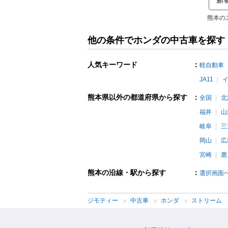
新
熊本の
他の条件でホンダの中古車を探す
人気キーワード
：
軽自動車
JA11
熊本県以外の都道府県から探す
：
全国
北
福井
山
岐阜
三
岡山
広
宮崎
鹿
熊本の沿線・駅から探す
：
選択画面
ジモティー
中古車
ホンダ
ストリーム