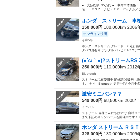
■ 支払総額: 35万円 ■ 車両本体価格：
名： ＲＳＺ ナビ・ＴＶ・バックカメラ
ホンダ ストリーム 車
受付終了
150,000円
188,000km 200
オンライン決済
令和5年
ホンダ ストリーム グレード X 走行距離
タバコ臭有り デジタルテレビ ETC エア
(●´ω｀●)?ストリームRS
受付終了
250,000円
110,000km 201
Bluetooth
ストリーム現在使用中 絶好調 冷暖房も快
す。 ナビ Bluetooth 走行中TV 今
激安ミニバン？？
受付終了
549,000円
68,500km 2008
ミニバン
ストリーム 皆様こんにちは!(^^)! 自
まで下記のキャンペーンを開催中です！ ①
ホンダ ストリーム ＲＳＴ
328,000円
130,000km 200