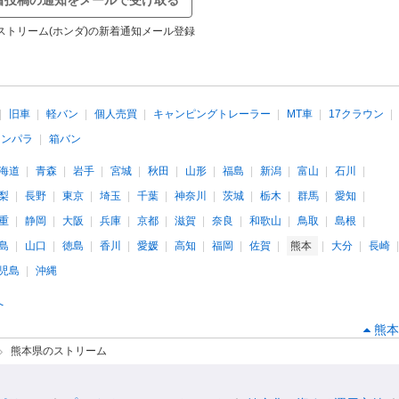
着投稿の通知をメールで受け取る
ストリーム(ホンダ)の新着通知メール登録
旧車
軽バン
個人売買
キャンピングトレーラー
MT車
17クラウン
インパラ
箱バン
海道
青森
岩手
宮城
秋田
山形
福島
新潟
富山
石川
梨
長野
東京
埼玉
千葉
神奈川
茨城
栃木
群馬
愛知
重
静岡
大阪
兵庫
京都
滋賀
奈良
和歌山
鳥取
島根
島
山口
徳島
香川
愛媛
高知
福岡
佐賀
熊本
大分
長崎
児島
沖縄
へ
熊本
熊本県のストリーム