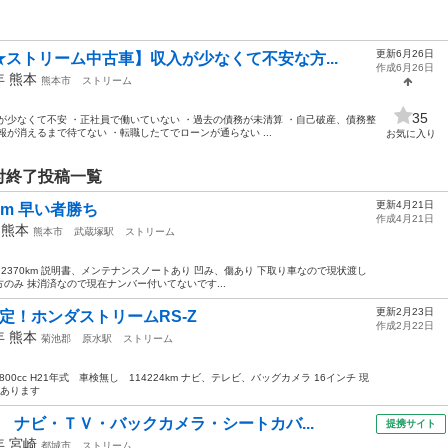
更新6月26日
ストリーム中古車】収入が少なくて不安な方...
作成6月26日
2年
熊本
熊本市
ストリーム
35
が少なくて不安 ・正社員で働いていない ・過去の債務が未清算 ・自己破産、債務整
が消えるまで待てない ・転職したてでローンが通らない ...
お気に入り
付終了投稿一覧
更新4月21日
km 早い者勝ち
作成4月21日
年
熊本
熊本市
武蔵塚駅
ストリーム
72370km 説明書、メンテナンスノートあり 凹み、傷あり 下取り車なので現状渡し
のみ 抹消済なので現在ナンバー付いてないです...
更新2月23日
定！ホンダストリームRS-Z
作成2月22日
9年
熊本
菊池郡
原水駅
ストリーム
00cc H21年式 車検無し 114224km ナビ、テレビ、バッグカメラ 16インチ 現
れあります
 ナビ・ＴＶ・バックカメラ・シートカバ...
提携サイト
7年
宮崎
都城市
ストリーム