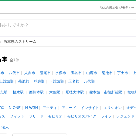
地元の掲示板 ジモティー
熊本県のストリーム
古車
全7件
本市
八代市
人吉市
荒尾市
水俣市
玉名市
山鹿市
菊池市
宇土市
上益城郡
菊池郡
球磨郡
下益城郡
玉名郡
八代郡
志駅
植木駅
西熊本駅
木葉駅
肥後大津駅
熊本城・市役所前駅
松橋
OX
N-ONE
N-WGN
アクティ
アコード
インサイト
エリシオン
オデ
モス
フィット
フリード
モビリオ
モビリオスパイク
ライフ
レジェンド
法人