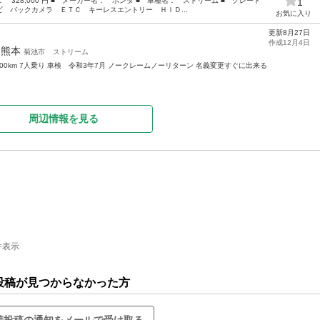
格： 328,000 円 ■ メーカー名： ホンダ ■ 車種名： ストリーム ■ グレード
1
 バックカメラ ＥＴＣ キーレスエントリー ＨＩＤ...
お気に入り
更新8月27日
作成12月4日
年
熊本
菊池市
ストリーム
,000km 7人乗り 車検 令和3年7月 ノークレームノーリターン 名義変更すぐに出来る
周辺情報を見る
件表示
投稿が見つからなかった方