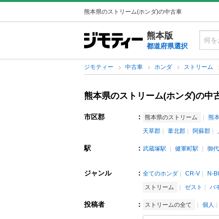
熊本県のストリーム(ホンダ)の中古車
熊本版
都道府県選択
ジモティー
中古車
ホンダ
ストリーム
熊本県のストリーム(ホンダ)の中
市区郡
：
熊本県のストリーム
熊
天草郡
葦北郡
阿蘇郡
駅
：
武蔵塚駅
健軍町駅
御代
ジャンル
：
全てのホンダ
CR-V
N-B
ストリーム
ゼスト
バ
投稿者
：
ストリームの全て
個人