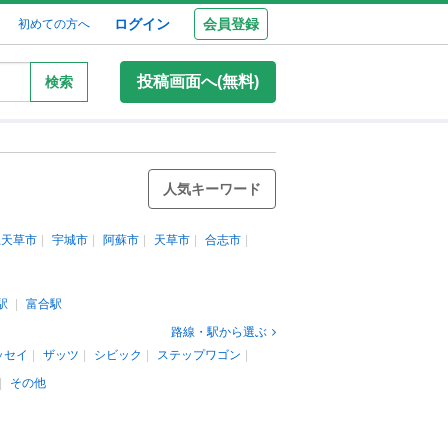
ログイン
会員登録
初めての方へ
投稿画面へ(無料)
検索
人気キーワード
上天草市
宇城市
阿蘇市
天草市
合志市
駅
富合駅
路線・駅から選ぶ
ッセイ
ザッツ
シビック
ステップワゴン
その他