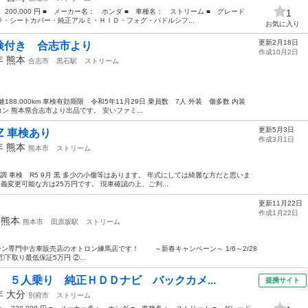
 200,000 円 ■ メーカー名： ホンダ ■ 車種名： ストリーム ■ グレード
1
・シートカバー・純正アルミ・ＨＩＤ・フォグ・パドルシフ...
お気に入り
更新2月18日
検付き 合志市より
作成10月2日
6年
熊本
合志市
黒石駅
ストリーム
188.000km 車検有効期限 令和5年11月29日 乗員数 7人 外装 傷多数 内装
コン 熊本県合志市より出品です。 安いファミ...
更新5月3日
 Z 車検あり
作成3月1日
2年
熊本
熊本市
ストリーム
調 車検 R5 9月 黒 多少の小傷等はあります。 年式にしては綺麗な方だと思いま
月中名義変更可能な方は25万円です。 現車確認の上、ご判...
更新11月22日
作成1月22日
年
熊本
熊本市
田原坂駅
ストリーム
社ローン専門中古車販売店のオトロン練馬店です！ ～新春キャンペーン～ 1/6～2/28
下取り最低保証5万円 ②...
 ５人乗り 純正ＨＤＤナビ バックカメ...
提携サイト
9年
大分
別府市
ストリーム