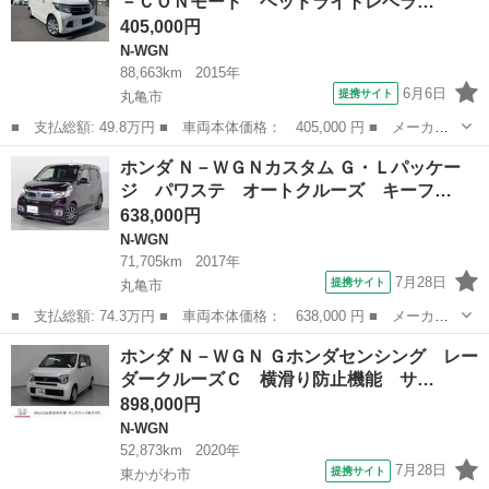
－ＣＯＮモード ヘッドライトレベラ…
センシング／...
405,000円
N-WGN
88,663km
2015年
6月6日
提携サイト
丸亀市
■ 支払総額: 49.8万円 ■ 車両本体価格： 405,000 円 ■ メーカー
名： ホンダ ■ 車種名： Ｎ－ＷＧＮ ■ グレード名： Ｇ 保証
香川
丸亀市
N-WGN
ホンダ Ｎ－ＷＧＮカスタム Ｇ・Ｌパッケー
付 修復歴無 Ｅ－ＣＯＮモード ヘッドライトレベライザー スマ
ジ パワステ オートクルーズ キーフ…
ートキー プ...
638,000円
N-WGN
71,705km
2017年
7月28日
提携サイト
丸亀市
■ 支払総額: 74.3万円 ■ 車両本体価格： 638,000 円 ■ メーカー
名： ホンダ ■ 車種名： Ｎ－ＷＧＮカスタム ■ グレード名：
香川
丸亀市
N-WGN
ホンダ Ｎ－ＷＧＮ Ｇホンダセンシング レー
Ｇ・Ｌパッケージ パワステ オートクルーズ キーフリー Ｂカメ
ダークルーズＣ 横滑り防止機能 サ…
ラ 衝突軽減...
898,000円
N-WGN
52,873km
2020年
7月28日
提携サイト
東かがわ市