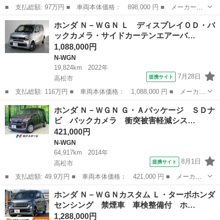
■ 支払総額: 97万円 ■ 車両本体価格： 898,000 円 ■ メーカー
名： ホンダ ■ 車種名： Ｎ－ＷＧＮ ■ グレード名： Ｇホンダ
香川
東かがわ市
N-WGN
ホンダ Ｎ－ＷＧＮ Ｌ ディスプレイＯＤ・バ
センシング レーダークルーズＣ 横滑り防止機能 サイドカーテン
ックカメラ・サイドカーテンエアーバ…
エアバック レー...
1,088,000円
N-WGN
19,824km
2022年
7月28日
提携サイト
高松市
■ 支払総額: 116万円 ■ 車両本体価格： 1,088,000 円 ■ メーカー
名： ホンダ ■ 車種名： Ｎ－ＷＧＮ ■ グレード名： Ｌ ディ
香川
高松市
N-WGN
ホンダ Ｎ－ＷＧＮ Ｇ・Ａパッケージ ＳＤナ
スプレイＯＤ・バックカメラ・サイドカーテンエアーバッグ・オート
ビ バックカメラ 衝突被害軽減シス…
クルーズ・...
421,000円
N-WGN
64,917km
2014年
8月1日
提携サイト
高松市
■ 支払総額: 49.9万円 ■ 車両本体価格： 421,000 円 ■ メーカー
名： ホンダ ■ 車種名： Ｎ－ＷＧＮ ■ グレード名： Ｇ・Ａパ
香川
高松市
N-WGN
ホンダ Ｎ－ＷＧＮカスタム Ｌ・ターボホンダ
ッケージ ＳＤナビ バックカメラ 衝突被害軽減システム 禁煙
センシング 禁煙車 車検整備付 ホ…
車 スマートキ...
1,288,000円