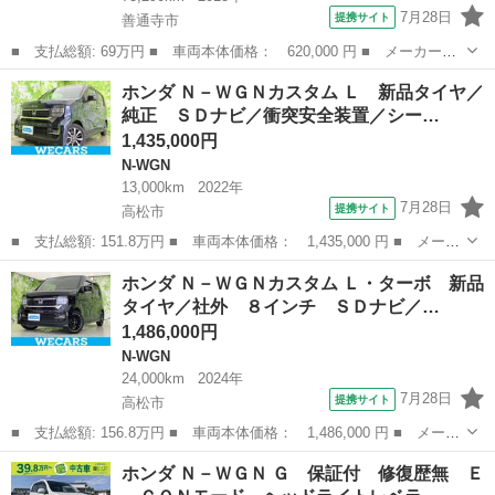
7月28日
提携サイト
善通寺市
■ 支払総額: 69万円 ■ 車両本体価格： 620,000 円 ■ メーカー
名： ホンダ ■ 車種名： Ｎ－ＷＧＮカスタム ■ グレード名：
香川
善通寺市
N-WGN
ホンダ Ｎ－ＷＧＮカスタム Ｌ 新品タイヤ／
Ｇ・Ｌパッケージ あんしんパッケージ スマートキー プッシュス
純正 ＳＤナビ／衝突安全装置／シー…
タート 電動格納...
1,435,000円
N-WGN
13,000km
2022年
7月28日
提携サイト
高松市
■ 支払総額: 151.8万円 ■ 車両本体価格： 1,435,000 円 ■ メーカ
ー名： ホンダ ■ 車種名： Ｎ－ＷＧＮカスタム ■ グレード
香川
高松市
N-WGN
ホンダ Ｎ－ＷＧＮカスタム Ｌ・ターボ 新品
名： Ｌ 新品タイヤ／純正 ＳＤナビ／衝突安全装置／シートヒー
タイヤ／社外 ８インチ ＳＤナビ／…
ター 前席／...
1,486,000円
N-WGN
24,000km
2024年
7月28日
提携サイト
高松市
■ 支払総額: 156.8万円 ■ 車両本体価格： 1,486,000 円 ■ メーカ
ー名： ホンダ ■ 車種名： Ｎ－ＷＧＮカスタム ■ グレード
香川
高松市
N-WGN
ホンダ Ｎ－ＷＧＮ Ｇ 保証付 修復歴無 Ｅ
名： Ｌ・ターボ 新品タイヤ／社外 ８インチ ＳＤナビ／ホンダ