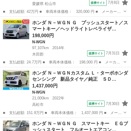
7月8日
提携サイト
愛媛県 松山市
■ 支払総額: 42万円 ■ 車両本体価格： 320,000 円 ■ メーカー
名： ホンダ ■ 車種名： Ｎ－ＷＧＮ ■ グレード名： Ｃ 全国
愛媛
松山市
N-WGN
ホンダ Ｎ－ＷＧＮ Ｇ プッシュスタート／ス
対応１年保証 車検整備付 禁煙車 純正ディスプレイオーディオバ
マートキー／ヘッドライトレベライザ…
ックカメラ ＥＴ...
198,000円
N-WGN
97,107km
2014年
7月31日
提携サイト
木田郡
■ 支払総額: 24.7万円 ■ 車両本体価格： 198,000 円 ■ メーカー
名： ホンダ ■ 車種名： Ｎ－ＷＧＮ ■ グレード名： Ｇ プッ
香川
木田郡
N-WGN
ホンダ Ｎ－ＷＧＮカスタム Ｌ・ターボホンダ
シュスタート／スマートキー／ヘッドライトレベライザー／電動ミラ
センシング 新品タイヤ／純正 ＳＤ…
ー／横滑り防...
1,437,000円
N-WGN
21,000km
2022年
7月30日
提携サイト
高松市
■ 支払総額: 151.9万円 ■ 車両本体価格： 1,437,000 円 ■ メーカ
ー名： ホンダ ■ 車種名： Ｎ－ＷＧＮカスタム ■ グレード
香川
高松市
N-WGN
ホンダ Ｎ－ＷＧＮ Ｇ スマートキー ＥＧプ
名： Ｌ・ターボホンダセンシング 新品タイヤ／純正 ＳＤナビ／
ッシュスタート フルオートエアコン…
衝突安全装置...