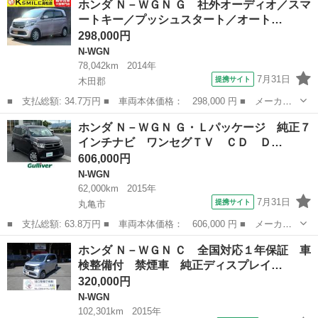
ホンダ Ｎ－ＷＧＮ Ｇ 社外オーディオ／スマ
ゲーション／ドライブレコーダー／スマートキー／プッシュスタート
ートキー／プッシュスタート／オート…
／オートエア...
298,000円
N-WGN
78,042km
2014年
7月31日
提携サイト
木田郡
■ 支払総額: 34.7万円 ■ 車両本体価格： 298,000 円 ■ メーカー
名： ホンダ ■ 車種名： Ｎ－ＷＧＮ ■ グレード名： Ｇ 社外
香川
木田郡
N-WGN
ホンダ Ｎ－ＷＧＮ Ｇ・Ｌパッケージ 純正７
オーディオ／スマートキー／プッシュスタート／オートエアコン／社
インチナビ ワンセグＴＶ ＣＤ Ｄ…
外アルミホイ...
606,000円
N-WGN
62,000km
2015年
7月31日
提携サイト
丸亀市
■ 支払総額: 63.8万円 ■ 車両本体価格： 606,000 円 ■ メーカー
名： ホンダ ■ 車種名： Ｎ－ＷＧＮ ■ グレード名： Ｇ・Ｌパ
香川
丸亀市
N-WGN
ホンダ Ｎ－ＷＧＮ Ｃ 全国対応１年保証 車
ッケージ 純正７インチナビ ワンセグＴＶ ＣＤ ＤＶＤ ＢＴ
検整備付 禁煙車 純正ディスプレイ…
バックカメラ...
320,000円
N-WGN
102,301km
2015年