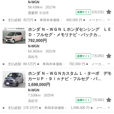
N-WGN
59,438km
2017年
6月23日
提携サイト
愛媛県 今治市
■ 支払総額: 45万円 ■ 車両本体価格： 400,000 円 ■ メーカー
名： ホンダ ■ 車種名： Ｎ－ＷＧＮ ■ グレード名： Ｇ ＳＳ
愛媛
今治市
N-WGN
ホンダ Ｎ－ＷＧＮ Ｌホンダセンシング ＬＥ
パッケージ ■ 排気量： 660cc ■ ドア枚数： 5D ■ ミッション：
Ｄ・フルセグ・メモリナビ・バックカ…
...
792,000円
N-WGN
64,362km
2021年
7月28日
提携サイト
高松市
■ 支払総額: 89.5万円 ■ 車両本体価格： 792,000 円 ■ メーカー
名： ホンダ ■ 車種名： Ｎ－ＷＧＮ ■ グレード名： Ｌホンダ
香川
高松市
N-WGN
ホンダ Ｎ－ＷＧＮカスタム Ｌ・ターボ デモ
センシング ＬＥＤ・フルセグ・メモリナビ・バックカメラ・シート
カーＵＰ・９ｉｎナビ・フルセグ・バ…
ヒーター・Ｕ...
1,698,000円
N-WGN
7,530km
2025年
7月28日
提携サイト
高松市
■ 支払総額: 178.3万円 ■ 車両本体価格： 1,698,000 円 ■ メーカ
ー名： ホンダ ■ 車種名： Ｎ－ＷＧＮカスタム ■ グレード