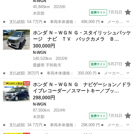
N-WGN
45,845km
2015年
7月31日
提携サイト
木田郡
■ 支払総額: 54.7万円 ■ 車両本体価格： 498,000 円 ■ メーカー
名： ホンダ ■ 車種名： Ｎ－ＷＧＮ ■ グレード名： コンフォ
香川
木田郡
N-WGN
ホンダ Ｎ－ＷＧＮ Ｇ・スタイリッシュパッケ
ートパッケージ ナビゲーション／ドライブレコーダー／バックカメ
ージ ナビ ＴＶ バックカメラ Ｂ…
ラ／スマート...
300,000円
N-WGN
140,520km
2015年
6月27日
提携サイト
愛媛県 宇和島市
■ 支払総額: 38万円 ■ 車両本体価格： 300,000 円 ■ メーカー
名： ホンダ ■ 車種名： Ｎ－ＷＧＮ ■ グレード名： Ｇ・スタ
愛媛
宇和島市
N-WGN
ホンダ Ｎ－ＷＧＮ Ｇ ナビゲーション／ドラ
イリッシュパッケージ ナビ ＴＶ バックカメラ Ｂｌｕｅｔｏｏ
イブレコーダー／スマートキー／プッ…
ｔｈ 前後ドライ...
298,000円
N-WGN
87,550km
2014年
7月31日
提携サイト
木田郡
■ 支払総額: 34.7万円 ■ 車両本体価格： 298,000 円 ■ メーカー
名： ホンダ ■ 車種名： Ｎ－ＷＧＮ ■ グレード名： Ｇ ナビ
香川
木田郡
N-WGN