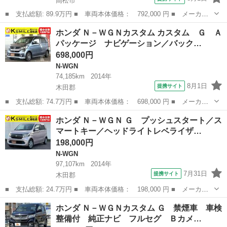
高松市
■ 支払総額: 89.9万円 ■ 車両本体価格： 792,000 円 ■ メーカー
名： ホンダ ■ 車種名： Ｎ－ＷＧＮカスタム ■ グレード名：
香川
高松市
N-WGN
ホンダ Ｎ－ＷＧＮカスタム カスタム Ｇ Ａ
Ｇ・Ｌパッケージ ＳＤナビ バックカメラ 禁煙車 ハーフレザー
パッケージ ナビゲーション／バック…
シート ドラ...
698,000円
N-WGN
74,185km
2014年
8月1日
提携サイト
木田郡
■ 支払総額: 74.7万円 ■ 車両本体価格： 698,000 円 ■ メーカー
名： ホンダ ■ 車種名： Ｎ－ＷＧＮカスタム ■ グレード名：
香川
木田郡
N-WGN
ホンダ Ｎ－ＷＧＮ Ｇ プッシュスタート／ス
カスタム Ｇ Ａパッケージ ナビゲーション／バックカメラ／ドラ
マートキー／ヘッドライトレベライザ…
イブレコーダ...
198,000円
N-WGN
97,107km
2014年
7月31日
提携サイト
木田郡
■ 支払総額: 24.7万円 ■ 車両本体価格： 198,000 円 ■ メーカー
名： ホンダ ■ 車種名： Ｎ－ＷＧＮ ■ グレード名： Ｇ プッ
香川
木田郡
N-WGN
ホンダ Ｎ－ＷＧＮカスタム Ｇ 禁煙車 車検
シュスタート／スマートキー／ヘッドライトレベライザー／電動ミラ
整備付 純正ナビ フルセグ Ｂカメ…
ー／横滑り防...