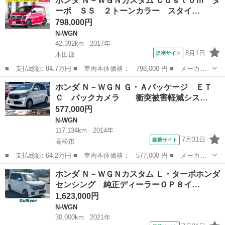
ホンダ Ｎ－ＷＧＮカスタム Ｃｕｓｔｏｍ タ
ッケージ タイベルチェーン ＡＢＳ ＣＶＴ Ａストップ スマー
ーボ ＳＳ ２トーンカラー スタイ…
トキー プッ...
798,000円
N-WGN
42,392km
2017年
8月1日
提携サイト
木田郡
■ 支払総額: 84.7万円 ■ 車両本体価格： 798,000 円 ■ メーカー
名： ホンダ ■ 車種名： Ｎ－ＷＧＮカスタム ■ グレード名：
香川
木田郡
N-WGN
ホンダ Ｎ－ＷＧＮ Ｇ・Ａパッケージ ＥＴ
Ｃｕｓｔｏｍ ターボ ＳＳ ２トーンカラー スタイルパッケー
Ｃ バックカメラ 衝突被害軽減シス…
ナビゲーショ...
577,000円
N-WGN
117,134km
2014年
7月31日
提携サイト
高松市
■ 支払総額: 64.2万円 ■ 車両本体価格： 577,000 円 ■ メーカー
名： ホンダ ■ 車種名： Ｎ－ＷＧＮ ■ グレード名： Ｇ・Ａパ
香川
高松市
N-WGN
ホンダ Ｎ－ＷＧＮカスタム Ｌ・ターボホンダ
ッケージ ＥＴＣ バックカメラ 衝突被害軽減システム オート
センシング 純正ディーラーＯＰ８イ…
ライト ＨＩ...
1,623,000円
N-WGN
30,000km
2021年