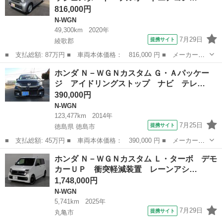
816,000円
N-WGN
49,300km
2020年
7月29日
提携サイト
綾歌郡
■ 支払総額: 87万円 ■ 車両本体価格： 816,000 円 ■ メーカー
名： ホンダ ■ 車種名： Ｎ－ＷＧＮ ■ グレード名： Ｇ スマ
香川
綾歌郡
N-WGN
ホンダ Ｎ－ＷＧＮカスタム Ｇ・Ａパッケー
ートキー ＥＧプッシュスタート フルオートエアコン サイドエア
ジ アイドリングストップ ナビ テレ…
バック サイドカ...
390,000円
N-WGN
123,477km
2014年
7月25日
提携サイト
徳島県 徳島市
■ 支払総額: 45万円 ■ 車両本体価格： 390,000 円 ■ メーカー
名： ホンダ ■ 車種名： Ｎ－ＷＧＮカスタム ■ グレード名：
徳島
徳島市
N-WGN
ホンダ Ｎ－ＷＧＮカスタム Ｌ・ターボ デモ
Ｇ・Ａパッケージ アイドリングストップ ナビ テレビ ＤＶＤ
カーＵＰ 衝突軽減装置 レーンアシ…
バックカメラ Ｅ...
1,748,000円
N-WGN
5,741km
2025年
7月29日
提携サイト
丸亀市