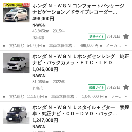
名： ホンダ ■ 車種名： Ｎ－ＷＧＮ ■ グレード名： Ｌホンダ
香川
丸亀市
N-WGN
ホンダ Ｎ－ＷＧＮ コンフォートパッケージ
センシング ワンオーナー 禁煙車 純正ナビ バックモニター Ｅ
ナビゲーション／ドライブレコーダー…
ＴＣホンダセ...
498,000円
N-WGN
45,845km
2015年
7月31日
提携サイト
木田郡
■ 支払総額: 54.7万円 ■ 車両本体価格： 498,000 円 ■ メーカー
名： ホンダ ■ 車種名： Ｎ－ＷＧＮ ■ グレード名： コンフォ
香川
木田郡
N-WGN
ホンダ Ｎ－ＷＧＮ Ｌホンダセンシング 純正
ートパッケージ ナビゲーション／ドライブレコーダー／バックカメ
ナビ・バックカメラ・ＥＴＣ・ＬＥＤ…
ラ／スマート...
1,046,000円
N-WGN
31,065km
2022年
7月27日
提携サイト
丸亀市
■ 支払総額: 111.5万円 ■ 車両本体価格： 1,046,000 円 ■ メーカ
ー名： ホンダ ■ 車種名： Ｎ－ＷＧＮ ■ グレード名： Ｌホン
香川
丸亀市
N-WGN
ホンダ Ｎ－ＷＧＮ Ｌスタイル＋ビター 禁煙
ダセンシング 純正ナビ・バックカメラ・ＥＴＣ・ＬＥＤヘッドライ
車・純正ナビ・ＣＤ－ＤＶＤ・バック…
ト クル...
1,247,000円
N-WGN