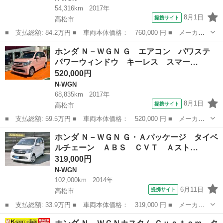
54,316km
2017年
8月1日
提携サイト
高松市
■ 支払総額: 84.2万円 ■ 車両本体価格： 760,000 円 ■ メーカー
名： ホンダ ■ 車種名： Ｎ－ＷＧＮカスタム ■ グレード名：
香川
高松市
N-WGN
ホンダ Ｎ－ＷＧＮ Ｇ エアコン パワステ
Ｇ ＳＳパッケージ フルセグ メモリーナビ ＤＶＤ再生 ミュー
パワーウィンドウ キーレス スマー…
ジックプレイ...
520,000円
N-WGN
68,835km
2017年
8月1日
提携サイト
高松市
■ 支払総額: 59.5万円 ■ 車両本体価格： 520,000 円 ■ メーカー
名： ホンダ ■ 車種名： Ｎ－ＷＧＮ ■ グレード名： Ｇ エア
香川
高松市
N-WGN
ホンダ Ｎ－ＷＧＮ Ｇ・Ａパッケージ タイベ
コン パワステ パワーウィンドウ キーレス スマートキー ベン
ルチェーン ＡＢＳ ＣＶＴ Ａスト…
チシート バ...
319,000円
N-WGN
102,000km
2014年
6月11日
提携サイト
高松市
■ 支払総額: 33.9万円 ■ 車両本体価格： 319,000 円 ■ メーカー
名： ホンダ ■ 車種名： Ｎ－ＷＧＮ ■ グレード名： Ｇ・Ａパ
香川
高松市
N-WGN