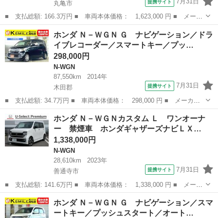
7月31日
提携サイト
丸亀市
■ 支払総額: 166.3万円 ■ 車両本体価格： 1,623,000 円 ■ メーカ
ー名： ホンダ ■ 車種名： Ｎ－ＷＧＮカスタム ■ グレード
香川
丸亀市
N-WGN
ホンダ Ｎ－ＷＧＮ Ｇ ナビゲーション／ドラ
名： Ｌ・ターボホンダセンシング 純正ディーラーＯＰ８インチナ
イブレコーダー／スマートキー／プッ…
ビ フルセグ...
298,000円
N-WGN
87,550km
2014年
7月31日
提携サイト
木田郡
■ 支払総額: 34.7万円 ■ 車両本体価格： 298,000 円 ■ メーカー
名： ホンダ ■ 車種名： Ｎ－ＷＧＮ ■ グレード名： Ｇ ナビ
香川
木田郡
N-WGN
ホンダ Ｎ－ＷＧＮカスタム Ｌ ワンオーナ
ゲーション／ドライブレコーダー／スマートキー／プッシュスタート
ー 禁煙車 ホンダギャザーズナビＬＸ…
／オートエア...
1,338,000円
N-WGN
28,610km
2023年
7月31日
提携サイト
善通寺市
■ 支払総額: 141.6万円 ■ 車両本体価格： 1,338,000 円 ■ メーカ
ー名： ホンダ ■ 車種名： Ｎ－ＷＧＮカスタム ■ グレード
香川
善通寺市
N-WGN
ホンダ Ｎ－ＷＧＮ Ｇ ナビゲーション／スマ
名： Ｌ ワンオーナー 禁煙車 ホンダギャザーズナビＬＸＵ２３
ートキー／プッシュスタート／オート…
７ＮＢｉ Ｔ...