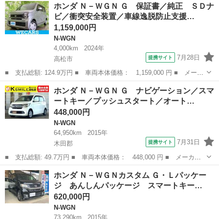
香川
高松市
N-WGN
ホンダ Ｎ－ＷＧＮ Ｇ 保証書／純正 ＳＤナ
名： Ｌ・ターボ デモカーＵＰ・９ｉｎナビ・フルセグ・バックカ
ビ／衝突安全装置／車線逸脱防止支援…
メラ・ＥＴＣ...
1,159,000円
N-WGN
4,000km
2024年
7月28日
提携サイト
高松市
■ 支払総額: 124.9万円 ■ 車両本体価格： 1,159,000 円 ■ メーカ
ー名： ホンダ ■ 車種名： Ｎ－ＷＧＮ ■ グレード名： Ｇ 保
香川
高松市
N-WGN
ホンダ Ｎ－ＷＧＮ Ｇ ナビゲーション／スマ
証書／純正 ＳＤナビ／衝突安全装置／車線逸脱防止支援システム／
ートキー／プッシュスタート／オート…
ＵＳＢジ...
448,000円
N-WGN
64,950km
2015年
7月31日
提携サイト
木田郡
■ 支払総額: 49.7万円 ■ 車両本体価格： 448,000 円 ■ メーカー
名： ホンダ ■ 車種名： Ｎ－ＷＧＮ ■ グレード名： Ｇ ナビ
香川
木田郡
N-WGN
ホンダ Ｎ－ＷＧＮカスタム Ｇ・Ｌパッケー
ゲーション／スマートキー／プッシュスタート／オートエアコン／電
ジ あんしんパッケージ スマートキー…
動格納ミラー...
620,000円
N-WGN
73,290km
2015年