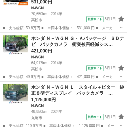
531,000円
N-WGN
70,650km
2014年
8月1日
提携サイト
高松市
■ 支払総額: 59.8万円 ■ 車両本体価格： 531,000 円 ■ メーカー
名： ホンダ ■ 車種名： Ｎ－ＷＧＮカスタム ■ グレード名：
香川
高松市
N-WGN
ホンダ Ｎ－ＷＧＮ Ｇ・Ａパッケージ ＳＤナ
Ｇ 禁煙車 車検整備付 純正ナビ フルセグ Ｂカメラ ＢＴ Ｈ
ビ バックカメラ 衝突被害軽減シス…
ＩＤヘッドラ...
421,000円
N-WGN
64,917km
2014年
8月1日
提携サイト
高松市
■ 支払総額: 49.9万円 ■ 車両本体価格： 421,000 円 ■ メーカー
名： ホンダ ■ 車種名： Ｎ－ＷＧＮ ■ グレード名： Ｇ・Ａパ
香川
高松市
N-WGN
ホンダ Ｎ－ＷＧＮ Ｌ スタイル＋ビター 純
ッケージ ＳＤナビ バックカメラ 衝突被害軽減システム 禁煙
正８型ディスプレイ バックカメラ …
車 スマートキ...
1,125,000円
N-WGN
49,950km
2024年
8月1日
提携サイト
丸亀市
■ 支払総額: 119.9万円 ■ 車両本体価格： 1,125,000 円 ■ メーカ