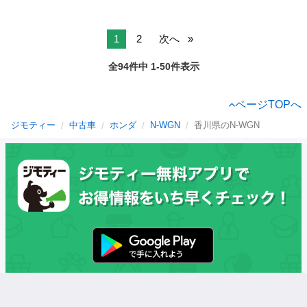
1
2
次へ
全94件中 1-50件表示
ページTOPへ
ジモティー
中古車
ホンダ
N-WGN
香川県のN-WGN