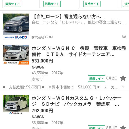
Ｄナビ 地デジ Ｂ
コ スマートキー
スマートキー／プッ
ム
提携サイト
提携サイト
提携サイト
提
Ｔ キーレス ＥＴ
ＨＩＤヘッド ビル
シュスタート／クル
Ｅ
Ｃ 電格ミラー 横
トインＥＴＣ クル
ーズコントロール／
ハ
【自社ローン】審査通らない方へ
滑り防止 ヘッドラ
コン 純正１４イン
衝突被害軽減システ
ト
自社ローンなら「じしゃロン」。他社の審査に通らなか
イトレベライザー
チアルミ オートラ
ム／アイドリングス
った方も
ベンチシート Ｐガ
イト オートエアコ
トップ／純正アルミ
ラス （車検整備
ン Ｂｌｕｅｔｏｏ
ホイール／オートラ
Ad
株式会社IDOM
付）
ｔｈ ＣＤ （車検
イト／オートエアコ
整備付）
ン （検9.6）
ホンダ Ｎ－ＷＧＮ Ｃ 後期 禁煙車 車検整
備付 ＣＴＢＡ サイドカーテンエア…
531,000円
N-WGN
46,550km
2017年
8月2日
提携サイト
高松市
■ 支払総額: 59.8万円 ■ 車両本体価格： 531,000 円 ■ メーカー
名： ホンダ ■ 車種名： Ｎ－ＷＧＮ ■ グレード名： Ｃ 後
香川
高松市
N-WGN
ホンダ Ｎ－ＷＧＮカスタム Ｇ・Ｌパッケー
期 禁煙車 車検整備付 ＣＴＢＡ サイドカーテンエアＢ アイド
ジ ＳＤナビ バックカメラ 禁煙車 …
リングストップ...
792,000円
N-WGN
36,660km
2017年
8月1日
提携サイト