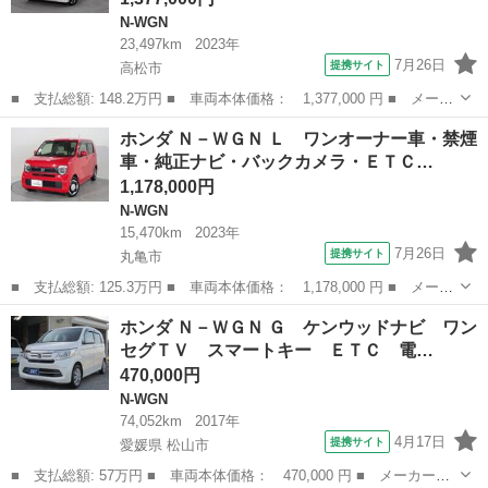
N-WGN
23,497km
2023年
7月26日
提携サイト
高松市
■ 支払総額: 148.2万円 ■ 車両本体価格： 1,377,000 円 ■ メーカ
ー名： ホンダ ■ 車種名： Ｎ－ＷＧＮカスタム ■ グレード
香川
高松市
N-WGN
ホンダ Ｎ－ＷＧＮ Ｌ ワンオーナー車・禁煙
名： Ｌ センシング・ＣＤ／ラジオ・バックカメラ・ＥＴＣ・サイ
車・純正ナビ・バックカメラ・ＥＴＣ…
ドカーテンエ...
1,178,000円
N-WGN
15,470km
2023年
7月26日
提携サイト
丸亀市
■ 支払総額: 125.3万円 ■ 車両本体価格： 1,178,000 円 ■ メーカ
ー名： ホンダ ■ 車種名： Ｎ－ＷＧＮ ■ グレード名： Ｌ ワ
香川
丸亀市
N-WGN
ホンダ Ｎ－ＷＧＮ Ｇ ケンウッドナビ ワン
ンオーナー車・禁煙車・純正ナビ・バックカメラ・ＥＴＣ・シートヒ
セグＴＶ スマートキー ＥＴＣ 電…
ーター ...
470,000円
N-WGN
74,052km
2017年
4月17日
提携サイト
愛媛県 松山市
■ 支払総額: 57万円 ■ 車両本体価格： 470,000 円 ■ メーカー