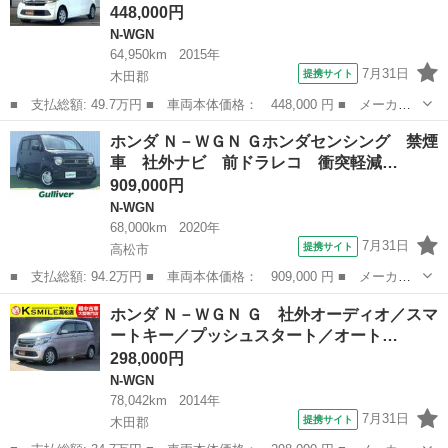
448,000円
N-WGN
64,950km
2015年
7月31日
提携サイト
木田郡
■ 支払総額: 49.7万円 ■ 車両本体価格： 448,000 円 ■ メーカー
名： ホンダ ■ 車種名： Ｎ－ＷＧＮ ■ グレード名： Ｇ ナビ
香川
木田郡
N-WGN
ホンダ Ｎ－ＷＧＮ Ｇホンダセンシング 禁煙
ゲーション／スマートキー／プッシュスタート／オートエアコン／電
車 社外ナビ 前ドラレコ 衝突軽減…
動格納ミラー...
909,000円
N-WGN
68,000km
2020年
7月31日
提携サイト
高松市
■ 支払総額: 94.2万円 ■ 車両本体価格： 909,000 円 ■ メーカー
名： ホンダ ■ 車種名： Ｎ－ＷＧＮ ■ グレード名： Ｇホンダ
香川
高松市
N-WGN
ホンダ Ｎ－ＷＧＮ Ｇ 社外オーディオ／スマ
センシング 禁煙車 社外ナビ 前ドラレコ 衝突軽減 クルコン
ートキー／プッシュスタート／オート…
レーンキープ...
298,000円
N-WGN
78,042km
2014年
7月31日
提携サイト
木田郡