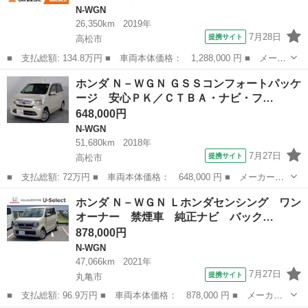
N-WGN
26,350km
2019年
7月28日
提携サイト
高松市
■ 支払総額: 134.8万円 ■ 車両本体価格： 1,288,000 円 ■ メーカ
ー名： ホンダ ■ 車種名： Ｎ－ＷＧＮカスタム ■ グレード
香川
高松市
N-WGN
ホンダ Ｎ－ＷＧＮ ＧＳＳコンフォートパッケ
名： Ｌ・ターボホンダセンシング 禁煙車 車検整備付 ホンダセ
ージ 安心ＰＫ／ＣＴＢＡ・ナビ・フ…
ンシング 純...
648,000円
N-WGN
51,680km
2018年
7月27日
提携サイト
高松市
■ 支払総額: 72万円 ■ 車両本体価格： 648,000 円 ■ メーカー
名： ホンダ ■ 車種名： Ｎ－ＷＧＮ ■ グレード名： ＧＳＳコ
香川
高松市
N-WGN
ホンダ Ｎ－ＷＧＮ Ｌホンダセンシング ワン
ンフォートパッケージ 安心ＰＫ／ＣＴＢＡ・ナビ・フルセグ・ドラ
オーナー 禁煙車 純正ナビ バック…
レコ・バックカメ...
878,000円
N-WGN
47,066km
2021年
7月27日
提携サイト
丸亀市
■ 支払総額: 96.9万円 ■ 車両本体価格： 878,000 円 ■ メーカー