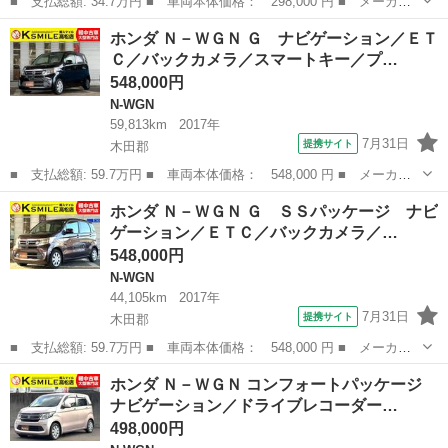
■ 支払総額: 34.7万円 ■ 車両本体価格： 298,000 円 ■ メーカー
名： ホンダ ■ 車種名： Ｎ－ＷＧＮ ■ グレード名： Ｇ 社外
香川
木田郡
N-WGN
ホンダ Ｎ－ＷＧＮ Ｇ ナビゲーション／ＥＴ
オーディオ／スマートキー／プッシュスタート／オートエアコン／社
Ｃ／バックカメラ／スマートキー／プ…
外アルミホイ...
548,000円
N-WGN
59,813km
2017年
7月31日
提携サイト
木田郡
■ 支払総額: 59.7万円 ■ 車両本体価格： 548,000 円 ■ メーカー
名： ホンダ ■ 車種名： Ｎ－ＷＧＮ ■ グレード名： Ｇ ナビ
香川
木田郡
N-WGN
ホンダ Ｎ－ＷＧＮ Ｇ ＳＳパッケージ ナビ
ゲーション／ＥＴＣ／バックカメラ／スマートキー／プッシュスター
ゲーション／ＥＴＣ／バックカメラ／…
ト／オートエ...
548,000円
N-WGN
44,105km
2017年
7月31日
提携サイト
木田郡
■ 支払総額: 59.7万円 ■ 車両本体価格： 548,000 円 ■ メーカー
名： ホンダ ■ 車種名： Ｎ－ＷＧＮ ■ グレード名： Ｇ ＳＳ
香川
木田郡
N-WGN
ホンダ Ｎ－ＷＧＮ コンフォートパッケージ
パッケージ ナビゲーション／ＥＴＣ／バックカメラ／スマートキー
ナビゲーション／ドライブレコーダー…
／プッシュス...
498,000円