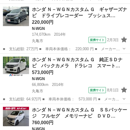
ー名： ホンダ ■ 車種名： Ｎ－ＷＧＮ ■ グレード名： Ｌ ス
香川
丸亀市
N-WGN
ホンダ Ｎ－ＷＧＮカスタム Ｇ ギャザーズナ
タイル＋ビター 純正８型ディスプレイ バックカメラ 衝突被害軽
ビ ドライブレコーダー プッシュス…
減装置 ...
220,000円
N-WGN
174,070km
2014年
2月3日
提携サイト
丸亀市
■ 支払総額: 27万円 ■ 車両本体価格： 220,000 円 ■ メーカー
名： ホンダ ■ 車種名： Ｎ－ＷＧＮカスタム ■ グレード名：
香川
丸亀市
N-WGN
ホンダ Ｎ－ＷＧＮカスタム Ｇ 純正ＳＤナ
Ｇ ギャザーズナビ ドライブレコーダー プッシュスタート スマ
ビ バックカメラ ドラレコ スマート…
ートキー オート...
573,000円
N-WGN
66,800km
2014年
8月1日
提携サイト
丸亀市
■ 支払総額: 64.9万円 ■ 車両本体価格： 573,000 円 ■ メーカー
名： ホンダ ■ 車種名： Ｎ－ＷＧＮカスタム ■ グレード名：
香川
丸亀市
N-WGN
ホンダ Ｎ－ＷＧＮカスタム Ｇ ＳＳパッケー
Ｇ 純正ＳＤナビ バックカメラ ドラレコ スマートキー ＨＩＤ
ジ フルセグ メモリーナビ ＤＶＤ…
ヘッド ＥＴ...
760,000円
N-WGN