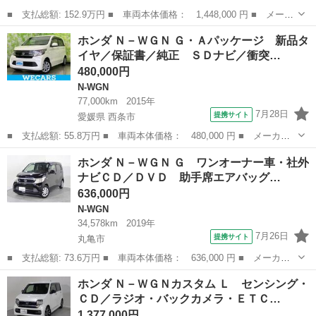
■ 支払総額: 152.9万円 ■ 車両本体価格： 1,448,000 円 ■ メーカ
ー名： ホンダ ■ 車種名： Ｎ－ＷＧＮカスタム ■ グレード
香川
東かがわ市
N-WGN
ホンダ Ｎ－ＷＧＮ Ｇ・Ａパッケージ 新品タ
名： Ｌ・ターボ 追従クルコン ターボエンジン 衝突軽減Ｂ 横
イヤ／保証書／純正 ＳＤナビ／衝突…
滑り防止装置...
480,000円
N-WGN
77,000km
2015年
7月28日
提携サイト
愛媛県 西条市
■ 支払総額: 55.8万円 ■ 車両本体価格： 480,000 円 ■ メーカー
名： ホンダ ■ 車種名： Ｎ－ＷＧＮ ■ グレード名： Ｇ・Ａパ
愛媛
西条市
N-WGN
ホンダ Ｎ－ＷＧＮ Ｇ ワンオーナー車・社外
ッケージ 新品タイヤ／保証書／純正 ＳＤナビ／衝突安全装置／ド
ナビＣＤ／ＤＶＤ 助手席エアバッグ…
ライブレコー...
636,000円
N-WGN
34,578km
2019年
7月26日
提携サイト
丸亀市
■ 支払総額: 73.6万円 ■ 車両本体価格： 636,000 円 ■ メーカー
名： ホンダ ■ 車種名： Ｎ－ＷＧＮ ■ グレード名： Ｇ ワン
香川
丸亀市
N-WGN
ホンダ Ｎ－ＷＧＮカスタム Ｌ センシング・
オーナー車・社外ナビＣＤ／ＤＶＤ 助手席エアバッグ Ｓキー １
ＣＤ／ラジオ・バックカメラ・ＥＴＣ…
オーナー 横...
1,377,000円