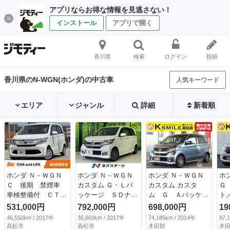
アプリならお得な情報を見逃さない！
インストール
アプリで開く
香川県
検索
ログイン
投稿
香川県のN-WGN(ホンダ)の中古車
人気キーワード
エリア
ジャンル
詳細
新着順
ホンダ Ｎ－ＷＧＮ
ホンダ Ｎ－ＷＧＮ
ホンダ Ｎ－ＷＧＮ
ホ
Ｃ 後期 禁煙車
カスタム Ｇ・Ｌパ
カスタム カスタ
Ｇ
車検整備付 ＣＴＢ
ッケージ ＳＤナ
ム Ｇ Ａパッケー
ト
Ａ サイドカーテン
ビ バックカメラ
ジ ナビゲーション
ヘ
531,000円
792,000円
698,000円
19
エアＢ アイドリン
禁煙車 ハーフレザ
／バックカメラ／ド
イ
46,550km / 2017年
36,660km / 2017年
74,185km / 2014年
97,
グストップ 純正Ｓ
ーシート ドラレ
ライブレコーダー／
／
高松市
高松市
木田郡
木