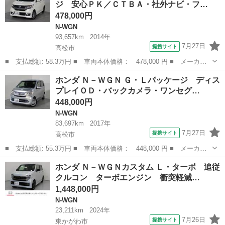
ジ 安心ＰＫ／ＣＴＢＡ・社外ナビ・フ…
外ＡＷ・ＨＩ...
478,000円
N-WGN
93,657km
2014年
7月27日
提携サイト
高松市
■ 支払総額: 58.3万円 ■ 車両本体価格： 478,000 円 ■ メーカー
名： ホンダ ■ 車種名： Ｎ－ＷＧＮカスタム ■ グレード名：
香川
高松市
N-WGN
ホンダ Ｎ－ＷＧＮ Ｇ・Ｌパッケージ ディス
Ｇ・Ａパッケージ 安心ＰＫ／ＣＴＢＡ・社外ナビ・フルセグ・バッ
プレイＯＤ・バックカメラ・ワンセグ…
クカメラ・Ｅ...
448,000円
N-WGN
83,697km
2017年
7月27日
提携サイト
高松市
■ 支払総額: 55.3万円 ■ 車両本体価格： 448,000 円 ■ メーカー
名： ホンダ ■ 車種名： Ｎ－ＷＧＮ ■ グレード名： Ｇ・Ｌパ
香川
高松市
N-WGN
ホンダ Ｎ－ＷＧＮカスタム Ｌ・ターボ 追従
ッケージ ディスプレイＯＤ・バックカメラ・ワンセグ・ＥＴＣ・社
クルコン ターボエンジン 衝突軽減…
外ＡＷ・ＨＩ...
1,448,000円
N-WGN
23,211km
2024年
7月26日
提携サイト
東かがわ市