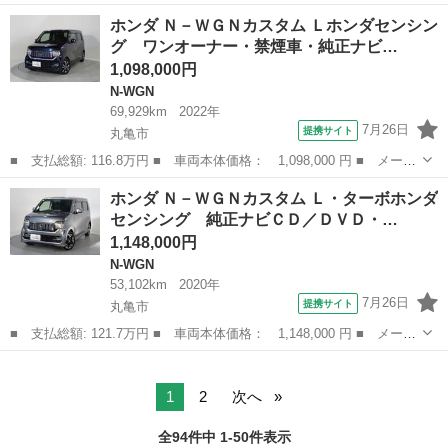
名： ホンダ ■ 車種名： Ｎ－ＷＧＮ ■ グレード名： Ｇ ケン
愛媛
松山市
N-WGN
ホンダ Ｎ－ＷＧＮカスタム Ｌホンダセンシン
ウッドナビ ワンセグＴＶ スマートキー ＥＴＣ 電動格納ミラ
グ ワンオーナー・禁煙車・純正ナビ…
ー 衝突低減ブレー...
1,098,000円
N-WGN
69,929km
2022年
7月26日
提携サイト
丸亀市
■ 支払総額: 116.8万円 ■ 車両本体価格： 1,098,000 円 ■ メーカ
ー名： ホンダ ■ 車種名： Ｎ－ＷＧＮカスタム ■ グレード
香川
丸亀市
N-WGN
ホンダ Ｎ－ＷＧＮカスタム Ｌ・ターボホンダ
名： Ｌホンダセンシング ワンオーナー・禁煙車・純正ナビ・ホン
センシング 純正ナビＣＤ／ＤＶＤ・…
ダセンシング...
1,148,000円
N-WGN
53,102km
2020年
7月26日
提携サイト
丸亀市
■ 支払総額: 121.7万円 ■ 車両本体価格： 1,148,000 円 ■ メーカ
ー名： ホンダ ■ 車種名： Ｎ－ＷＧＮカスタム ■ グレード
香川
丸亀市
N-WGN
名： Ｌ・ターボホンダセンシング 純正ナビＣＤ／ＤＶＤ・バック
カメラ・ＥＴ...
1
2
次へ
全94件中 1-50件表示