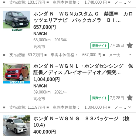
■ 支払総額: 183.3万円 ■ 車両本体価格： 1,748,000 円 ■ メーカ
ー名： ホンダ ■ 車種名： Ｎ－ＷＧＮカスタム ■ グレード
香川
丸亀市
N-WGN
ホンダ Ｎ－ＷＧＮカスタム Ｇ 禁煙車 カロ
名： Ｌ・ターボ デモカーＵＰ 衝突軽減装置 レーンアシスト
ッツェリアナビ バックカメラ Ｂｌ…
シートヒータ...
657,000円
N-WGN
58,000km
2016年
7月29日
提携サイト
高松市
■ 支払総額: 69.2万円 ■ 車両本体価格： 657,000 円 ■ メーカー
名： ホンダ ■ 車種名： Ｎ－ＷＧＮカスタム ■ グレード名：
香川
高松市
N-WGN
ホンダ Ｎ－ＷＧＮ Ｌ・ホンダセンシング 保
Ｇ 禁煙車 カロッツェリアナビ バックカメラ Ｂｌｕｅｔｏｏｔ
証書／ディスプレイオーディオ／衝突…
ｈ接続 アイ...
1,004,000円
N-WGN
39,000km
2021年
7月28日
提携サイト
高松市
■ 支払総額: 111.9万円 ■ 車両本体価格： 1,004,000 円 ■ メーカ
ー名： ホンダ ■ 車種名： Ｎ－ＷＧＮ ■ グレード名： Ｌ・ホ
香川
高松市
N-WGN
ホンダ Ｎ－ＷＧＮ Ｇ ＳＳパッケージ （検
ンダセンシング 保証書／ディスプレイオーディオ／衝突安全装置／
10.4）
シートヒ...
400,000円