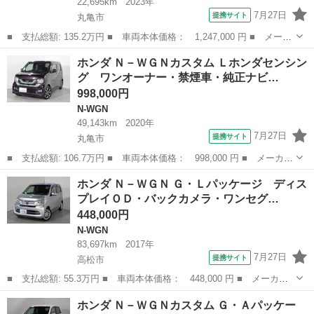
22,695km
2023年
7月27日
提携サイト
丸亀市
■ 支払総額: 135.2万円 ■ 車両本体価格： 1,247,000 円 ■ メーカ
ー名： ホンダ ■ 車種名： Ｎ－ＷＧＮ ■ グレード名： Ｌスタ
香川
丸亀市
N-WGN
ホンダ Ｎ－ＷＧＮカスタム Ｌホンダセンシン
イル＋ビター 禁煙車・純正ナビ・ＣＤ－ＤＶＤ・バックカメラ・Ｅ
グ ワンオーナー・禁煙車・純正ナビ…
ＴＣ・シ...
998,000円
N-WGN
49,143km
2020年
7月27日
提携サイト
丸亀市
■ 支払総額: 106.7万円 ■ 車両本体価格： 998,000 円 ■ メーカー
名： ホンダ ■ 車種名： Ｎ－ＷＧＮカスタム ■ グレード名：
香川
丸亀市
N-WGN
ホンダ Ｎ－ＷＧＮ Ｇ・Ｌパッケージ ディス
Ｌホンダセンシング ワンオーナー・禁煙車・純正ナビ・シートヒー
プレイＯＤ・バックカメラ・ワンセグ…
ター・ドラ...
448,000円
N-WGN
83,697km
2017年
7月27日
提携サイト
高松市
■ 支払総額: 55.3万円 ■ 車両本体価格： 448,000 円 ■ メーカー
名： ホンダ ■ 車種名： Ｎ－ＷＧＮ ■ グレード名： Ｇ・Ｌパ
香川
高松市
N-WGN
ホンダ Ｎ－ＷＧＮカスタム Ｇ・Ａパッケー
ッケージ ディスプレイＯＤ・バックカメラ・ワンセグ・ＥＴＣ・社