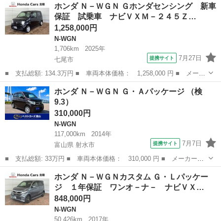
石川
金沢市
N-WGN
ホンダ Ｎ－ＷＧＮ Ｇホンダセンシング 新車
ッケージ 最長５年保証 ナビＶＸＭ－１９４ＶＦｉ ＴＶ Ｒカメ
保証 試乗車 ナビＶＸＭ－２４５Ｚ…
ラ ＢＴオ－...
1,258,000円
N-WGN
1,706km
2025年
7月27日
提携サイト
七尾市
■ 支払総額: 134.3万円 ■ 車両本体価格： 1,258,000 円 ■ メーカ
ー名： ホンダ ■ 車種名： Ｎ－ＷＧＮ ■ グレード名： Ｇホン
石川
七尾市
N-WGN
ホンダ Ｎ－ＷＧＮ Ｇ・Ａパッケージ （検
ダセンシング 新車保証 試乗車 ナビＶＸＭ－２４５ＺＦＥｉ Ｔ
9.3）
Ｖ ＢＴ...
310,000円
N-WGN
117,000km
2014年
7月7日
提携サイト
富山県 射水市
■ 支払総額: 33万円 ■ 車両本体価格： 310,000 円 ■ メーカー
名： ホンダ ■ 車種名： Ｎ－ＷＧＮ ■ グレード名： Ｇ・Ａパ
富山
射水市
N-WGN
ホンダ Ｎ－ＷＧＮカスタム Ｇ・Ｌパッケー
ッケージ ■ 排気量： 660cc ■ ドア枚数： 5D ■ ミッション：
ジ １年保証 ワンオ－ナ－ ナビＶＸ…
C...
848,000円
N-WGN
50,426km
2017年