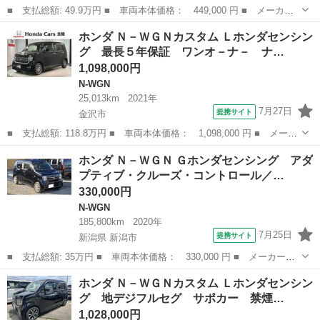
■ 支払総額: 49.9万円 ■ 車両本体価格： 449,000 円 ■ メーカー
名： ホンダ ■ 車種名： Ｎ－ＷＧＮカスタム ■ グレード名：
石川
金沢市
N-WGN
ホンダ Ｎ－ＷＧＮカスタム Ｌホンダセンシン
Ｇ ４ＷＤ 純正ディスプレイオーディオ ワンセグ バックカメ
グ 最長５年保証 ワンオ－ナ－ ナ…
ラ ＥＴＣ シ...
1,098,000円
N-WGN
25,013km
2021年
7月27日
提携サイト
金沢市
■ 支払総額: 118.8万円 ■ 車両本体価格： 1,098,000 円 ■ メーカ
ー名： ホンダ ■ 車種名： Ｎ－ＷＧＮカスタム ■ グレード
石川
金沢市
N-WGN
ホンダ Ｎ－ＷＧＮ Ｇホンダセンシング アダ
名： Ｌホンダセンシング 最長５年保証 ワンオ－ナ－ ナビＶＸ
プティブ・クルーズ・コントロール／…
Ｍ－２１５Ｃ...
330,000円
N-WGN
185,800km
2020年
7月25日
提携サイト
新潟県 新潟市
■ 支払総額: 35万円 ■ 車両本体価格： 330,000 円 ■ メーカー
名： ホンダ ■ 車種名： Ｎ－ＷＧＮ ■ グレード名： Ｇホンダ
新潟
新潟市
N-WGN
ホンダ Ｎ－ＷＧＮカスタム Ｌホンダセンシン
センシング アダプティブ・クルーズ・コントロール／衝突軽減ブレ
グ 地デジフルセグ サポカー 禁煙…
ーキ／急アクセル...
1,028,000円