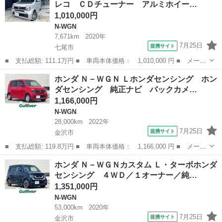
レコ ＣＤチューナー アルミホイー…
■ 排気量： ...
1,010,000円
N-WGN
7,671km
2020年
7月25日
提携サイト
七尾市
■ 支払総額: 111.1万円 ■ 車両本体価格： 1,010,000 円 ■ メーカ
ー名： ホンダ ■ 車種名： Ｎ－ＷＧＮ ■ グレード名： Ｇホン
石川
七尾市
N-WGN
ホンダ Ｎ－ＷＧＮ Ｌホンダセンシング ホン
ダセンシング ドラレコ ＣＤチューナー アルミホイール フロア
ダセンシング 純正ナビ バックカメ…
マット ...
1,166,000円
N-WGN
28,000km
2022年
7月25日
提携サイト
金沢市
■ 支払総額: 119.8万円 ■ 車両本体価格： 1,166,000 円 ■ メーカ
ー名： ホンダ ■ 車種名： Ｎ－ＷＧＮ ■ グレード名： Ｌホン
石川
金沢市
N-WGN
ホンダ Ｎ－ＷＧＮカスタム Ｌ・ターボホンダ
ダセンシング ホンダセンシング 純正ナビ バックカメラ アダプ
センシング ４ＷＤ／１オーナー／純…
ティブク...
1,351,000円
N-WGN
53,000km
2020年
7月25日
提携サイト
金沢市