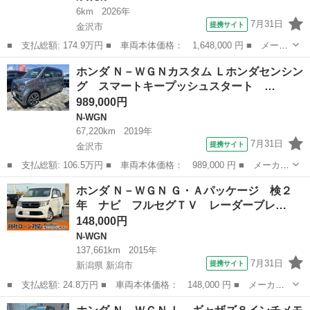
6km
2026年
7月31日
提携サイト
金沢市
■ 支払総額: 174.9万円 ■ 車両本体価格： 1,648,000 円 ■ メーカ
ー名： ホンダ ■ 車種名： Ｎ－ＷＧＮ ■ グレード名： クリ
石川
金沢市
N-WGN
ホンダ Ｎ－ＷＧＮカスタム Ｌホンダセンシン
アランスソナー オートクルーズコントロール レーンアシスト オ
グ スマートキープッシュスタート …
ートライ...
989,000円
N-WGN
67,220km
2019年
7月31日
提携サイト
金沢市
■ 支払総額: 106.5万円 ■ 車両本体価格： 989,000 円 ■ メーカー
名： ホンダ ■ 車種名： Ｎ－ＷＧＮカスタム ■ グレード名：
石川
金沢市
N-WGN
ホンダ Ｎ－ＷＧＮ Ｇ・Ａパッケージ 検２
Ｌホンダセンシング スマートキープッシュスタート フルセグ地デ
年 ナビ フルセグＴＶ レーダーブレ…
ジ 軽減ブ...
148,000円
N-WGN
137,661km
2015年
7月31日
提携サイト
新潟県 新潟市
■ 支払総額: 24.8万円 ■ 車両本体価格： 148,000 円 ■ メーカー
名： ホンダ ■ 車種名： Ｎ－ＷＧＮ ■ グレード名： Ｇ・Ａパ
新潟
新潟市
N-WGN