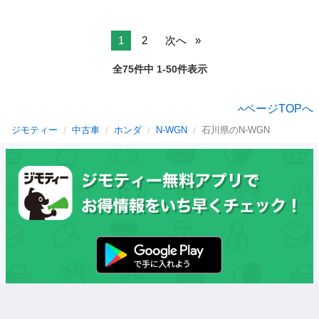
1
2
次へ
全75件中 1-50件表示
ページTOPへ
ジモティー
中古車
ホンダ
N-WGN
石川県のN-WGN