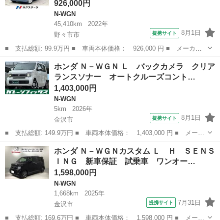
926,000円
N-WGN
45,410km
2022年
8月1日
提携サイト
野々市市
■ 支払総額: 99.9万円 ■ 車両本体価格： 926,000 円 ■ メーカー
名： ホンダ ■ 車種名： Ｎ－ＷＧＮ ■ グレード名： Ｌホンダ
石川
野々市市
N-WGN
ホンダ Ｎ－ＷＧＮ Ｌ バックカメラ クリア
センシング 純正ＳＤナビ バックカメラ 衝突被害軽減システム
ランスソナー オートクルーズコント…
レーダークル...
1,403,000円
N-WGN
5km
2026年
8月1日
提携サイト
金沢市
■ 支払総額: 149.9万円 ■ 車両本体価格： 1,403,000 円 ■ メーカ
ー名： ホンダ ■ 車種名： Ｎ－ＷＧＮ ■ グレード名： Ｌ バ
石川
金沢市
N-WGN
ホンダ Ｎ－ＷＧＮカスタム Ｌ Ｈ ＳＥＮＳ
ックカメラ クリアランスソナー オートクルーズコントロール レ
ＩＮＧ 新車保証 試乗車 ワンオー…
ーンアシ...
1,598,000円
N-WGN
1,668km
2025年
7月31日
提携サイト
金沢市
■ 支払総額: 169.6万円 ■ 車両本体価格： 1,598,000 円 ■ メーカ