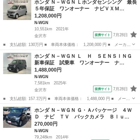
ホンダ Ｎ－ＷＧＮ Ｌホンダセンシング 最長
ＧＳＳパッケージ あんしんＰＫＧ １年保証 ナビＶＸＭ－１７４
５年保証 ワンオーナー ナビＶＸＭ…
ＶＦＸｉ Ｔ...
1,208,000円
N-WGN
10,551km
2021年
7月28日
提携サイト
金沢市
■ 支払総額: 130万円 ■ 車両本体価格： 1,208,000 円 ■ メーカー
名： ホンダ ■ 車種名： Ｎ－ＷＧＮ ■ グレード名： Ｌホンダ
石川
金沢市
N-WGN
ホンダ Ｎ－ＷＧＮ Ｌ Ｈ ＳＥＮＳＩＮＧ
センシング 最長５年保証 ワンオーナー ナビＶＸＭ－２１４ＶＦ
新車保証 試乗車 ワンオーナー ナ…
ｉ ＴＶ ...
1,488,000円
N-WGN
7,581km
2025年
7月28日
提携サイト
金沢市
■ 支払総額: 157.3万円 ■ 車両本体価格： 1,488,000 円 ■ メーカ
ー名： ホンダ ■ 車種名： Ｎ－ＷＧＮ ■ グレード名： Ｌ
石川
金沢市
N-WGN
ホンダ Ｎ－ＷＧＮ Ｇ・Ａパッケージ ４Ｗ
Ｈ ＳＥＮＳＩＮＧ 新車保証 試乗車 ワンオーナー ナビＶＸＭ
Ｄ ナビ ＴＶ バックカメラ Ｂｌｕ…
－２４５Ｚ...
270,000円
N-WGN
79,248km
2014年