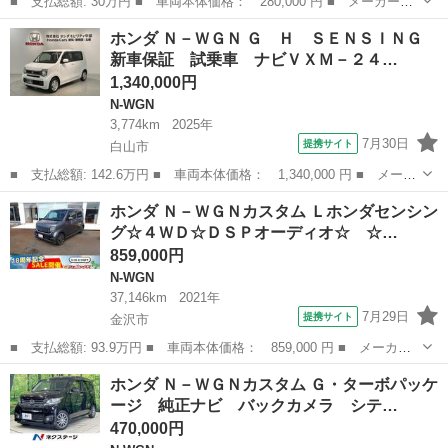
■ 支払総額: 30万円 ■ 車両本体価格： 280,000 円 ■ メーカー
名： ホンダ ■ 車種名： Ｎ－ＷＧＮ ■ グレード名： Ｇホンダ
新潟
新潟市
N-WGN
ホンダ Ｎ－ＷＧＮ Ｇ Ｈ ＳＥＮＳＩＮＧ
センシング アダプティブクルーズコントロール／衝突軽減ブレーキ
新車保証 試乗車 ナビＶＸＭ－２４…
／電子パーキング...
1,340,000円
N-WGN
3,774km
2025年
7月30日
提携サイト
白山市
■ 支払総額: 142.6万円 ■ 車両本体価格： 1,340,000 円 ■ メーカ
ー名： ホンダ ■ 車種名： Ｎ－ＷＧＮ ■ グレード名： Ｇ
石川
白山市
N-WGN
ホンダ Ｎ－ＷＧＮカスタム Ｌホンダセンシン
Ｈ ＳＥＮＳＩＮＧ 新車保証 試乗車 ナビＶＸＭ－２４５ＺＦＥ
グ☆４ＷＤ☆ＤＳＰオーディオ☆ ☆…
ｉ ＴＶ ...
859,000円
N-WGN
37,146km
2021年
7月29日
提携サイト
金沢市
■ 支払総額: 93.9万円 ■ 車両本体価格： 859,000 円 ■ メーカー
名： ホンダ ■ 車種名： Ｎ－ＷＧＮカスタム ■ グレード名：
石川
金沢市
N-WGN
ホンダ Ｎ－ＷＧＮカスタム Ｇ・ターボパッケ
Ｌホンダセンシング☆４ＷＤ☆ＤＳＰオーディオ☆ ☆ＤＳＰオーデ
ージ 純正ナビ バックカメラ シテ…
ィオ☆地デジ...
470,000円