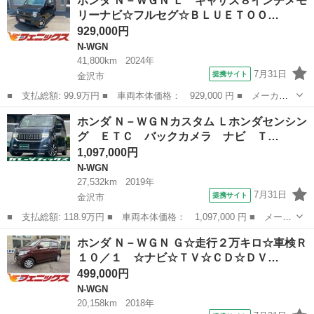
ホンダ Ｎ－ＷＧＮ Ｌ ギャザズ８インチメモ
ッケージ 検２年 ナビ フルセグＴＶ レーダーブレーキサポー
リーナビ☆フルセグ☆ＢＬＵＥＴＯＯ…
ト スマートキ...
929,000円
N-WGN
41,800km
2024年
7月31日
提携サイト
金沢市
■ 支払総額: 99.9万円 ■ 車両本体価格： 929,000 円 ■ メーカー
名： ホンダ ■ 車種名： Ｎ－ＷＧＮ ■ グレード名： Ｌ ギャ
石川
金沢市
N-WGN
ホンダ Ｎ－ＷＧＮカスタム Ｌホンダセンシン
ザズ８インチメモリーナビ☆フルセグ☆ＢＬＵＥＴＯＯＴＨ☆バック
グ ＥＴＣ バックカメラ ナビ Ｔ…
カメラ☆スマ...
1,097,000円
N-WGN
27,532km
2019年
7月31日
提携サイト
金沢市
■ 支払総額: 118.9万円 ■ 車両本体価格： 1,097,000 円 ■ メーカ
ー名： ホンダ ■ 車種名： Ｎ－ＷＧＮカスタム ■ グレード
石川
金沢市
N-WGN
ホンダ Ｎ－ＷＧＮ Ｇ☆走行２万キロ☆車検Ｒ
名： Ｌホンダセンシング ＥＴＣ バックカメラ ナビ ＴＶ ク
１０／１ ☆ナビ☆ＴＶ☆ＣＤ☆ＤＶ…
リアランスソ...
499,000円
N-WGN
20,158km
2018年