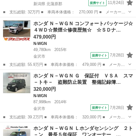
11月24日
提携サイト
新潟県 北蒲原郡
■ 支払総額: 32万円 ■ 車両本体価格： 270,000 円 ■ メーカー
名： ホンダ ■ 車種名： Ｎ－ＷＧＮ ■ グレード名： Ｇ・Ａパ
新潟
北蒲原郡
N-WGN
ホンダ Ｎ－ＷＧＮ コンフォートパッケージ☆
ッケージ ４ＷＤ ナビ ＴＶ バックカメラ Ｂｌｕｅｔｏｏｔｈ
４ＷＤ☆禁煙☆修復歴無☆ ☆ＳＤナ…
■ 排気量： ...
479,000円
N-WGN
49,780km
2015年
7月28日
提携サイト
金沢市
■ 支払総額: 55.9万円 ■ 車両本体価格： 479,000 円 ■ メーカー
名： ホンダ ■ 車種名： Ｎ－ＷＧＮ ■ グレード名： コンフォ
石川
金沢市
N-WGN
ホンダ Ｎ－ＷＧＮ Ｇ 保証付 ＶＳＡ スマ
ートパッケージ☆４ＷＤ☆禁煙☆修復歴無☆ ☆ＳＤナビ☆フルセグ
－トキ－ 盗難防止装置 整備記録簿…
ＴＶ☆Ｂｌｕ...
320,000円
N-WGN
87,998km
2014年
7月28日
提携サイト
金沢市
■ 支払総額: 39.2万円 ■ 車両本体価格： 320,000 円 ■ メーカー
名： ホンダ ■ 車種名： Ｎ－ＷＧＮ ■ グレード名： Ｇ 保証
石川
金沢市
N-WGN
ホンダ Ｎ－ＷＧＮ Ｌホンダセンシング ２ト
付 ＶＳＡ スマ－トキ－ 盗難防止装置 整備記録簿 ＡＡＣ ス
－ン 最長５年保証 ワンオーナー …
ペアキ－ ド...