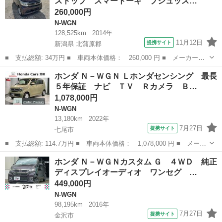
ストップ スマートーキ プシュッス…
Ａ クルコン ス...
260,000円
N-WGN
128,525km
2014年
11月12日
提携サイト
新潟県 北蒲原郡
■ 支払総額: 34万円 ■ 車両本体価格： 260,000 円 ■ メーカー
名： ホンダ ■ 車種名： Ｎ－ＷＧＮ ■ グレード名： Ｇ ４Ｗ
新潟
北蒲原郡
N-WGN
ホンダ Ｎ－ＷＧＮ Ｌホンダセンシング 最長
Ｄ アイドリングストップ スマートーキ プシュッスタート 盗難
５年保証 ナビ ＴＶ Ｒカメラ Ｂ…
防止システム パ...
1,078,000円
N-WGN
13,180km
2022年
7月27日
提携サイト
七尾市
■ 支払総額: 114.7万円 ■ 車両本体価格： 1,078,000 円 ■ メーカ
ー名： ホンダ ■ 車種名： Ｎ－ＷＧＮ ■ グレード名： Ｌホン
石川
七尾市
N-WGN
ホンダ Ｎ－ＷＧＮカスタム Ｇ ４ＷＤ 純正
ダセンシング 最長５年保証 ナビ ＴＶ Ｒカメラ ＢＴオ－ディ
ディスプレイオーディオ ワンセグ …
オ ドラ...
449,000円
N-WGN
98,195km
2016年
7月27日
提携サイト
金沢市