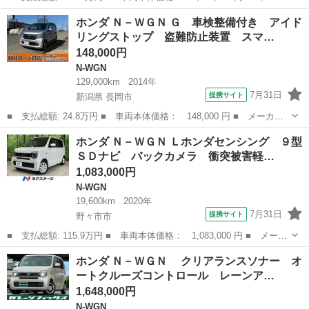
ー名： ホンダ ■ 車種名： Ｎ－ＷＧＮカスタム ■ グレード
石川
金沢市
N-WGN
ホンダ Ｎ－ＷＧＮ Ｇ 車検整備付き アイド
名： Ｌ Ｈ ＳＥＮＳＩＮＧ 新車保証 試乗車 ワンオーナー
リングストップ 盗難防止装置 スマ…
ナビＬＸＵ－...
148,000円
N-WGN
129,000km
2014年
7月31日
提携サイト
新潟県 長岡市
■ 支払総額: 24.8万円 ■ 車両本体価格： 148,000 円 ■ メーカー
名： ホンダ ■ 車種名： Ｎ－ＷＧＮ ■ グレード名： Ｇ 車検
新潟
長岡市
N-WGN
ホンダ Ｎ－ＷＧＮ Ｌホンダセンシング ９型
整備付き アイドリングストップ 盗難防止装置 スマートキー キ
ＳＤナビ バックカメラ 衝突被害軽…
ーレス ■ ...
1,083,000円
N-WGN
19,600km
2020年
7月31日
提携サイト
野々市市
■ 支払総額: 115.9万円 ■ 車両本体価格： 1,083,000 円 ■ メーカ
ー名： ホンダ ■ 車種名： Ｎ－ＷＧＮ ■ グレード名： Ｌホン
石川
野々市市
N-WGN
ホンダ Ｎ－ＷＧＮ クリアランスソナー オ
ダセンシング ９型ＳＤナビ バックカメラ 衝突被害軽減システ
ートクルーズコントロール レーンア…
ム レーダ...
1,648,000円
N-WGN