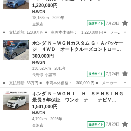
1,220,000円
N-WGN
18,153km
2020年
7月28日
提携サイト
金沢市
■ 支払総額: 128.9万円 ■ 車両本体価格： 1,220,000 円 ■ メーカ
ー名： ホンダ ■ 車種名： Ｎ－ＷＧＮ ■ グレード名： Ｌホン
石川
金沢市
N-WGN
ホンダ Ｎ－ＷＧＮカスタム Ｇ・Ａパッケー
ダセンシング ２ト－ン 最長５年保証 ワンオーナー ナビＶＸＵ
ジ ４ＷＤ オートクルーズコントロー…
－２０７...
300,000円
N-WGN
138,523km
2015年
7月24日
提携サイト
長野県 小諸市
■ 支払総額: 33万円 ■ 車両本体価格： 300,000 円 ■ メーカー
名： ホンダ ■ 車種名： Ｎ－ＷＧＮカスタム ■ グレード名：
長野
小諸市
N-WGN
ホンダ Ｎ－ＷＧＮ Ｌ Ｈ ＳＥＮＳＩＮＧ
Ｇ・Ａパッケージ ４ＷＤ オートクルーズコントロール 衝突被害
最長５年保証 ワンオ－ナ－ ナビＶ…
軽減システム オ...
1,501,000円
N-WGN
4,792km
2025年
7月28日
提携サイト
金沢市