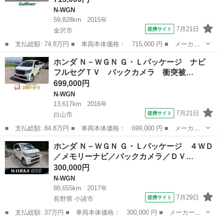
N-WGN
59,828km
2015年
7月21日
提携サイト
金沢市
■ 支払総額: 74.8万円 ■ 車両本体価格： 715,000 円 ■ メーカー
名： ホンダ ■ 車種名： Ｎ－ＷＧＮ ■ グレード名： Ｇ・スタ
石川
金沢市
N-WGN
ホンダ Ｎ－ＷＧＮ Ｇ・Ｌパッケージ ナビ
イリッシュパッケージ 純正ナビ バックカメラ ハーフレザーシー
フルセグＴＶ バックカメラ 衝突被…
ト ＨＩＤヘ...
699,000円
N-WGN
13,617km
2016年
7月21日
提携サイト
白山市
■ 支払総額: 84.8万円 ■ 車両本体価格： 699,000 円 ■ メーカー
名： ホンダ ■ 車種名： Ｎ－ＷＧＮ ■ グレード名： Ｇ・Ｌパ
石川
白山市
N-WGN
ホンダ Ｎ－ＷＧＮ Ｇ・Ｌパッケージ ４ＷＤ
ッケージ ナビ フルセグＴＶ バックカメラ 衝突被害軽減ブレー
／メモリーナビ／バックカメラ／ＤＶ…
キ アイドリ...
300,000円
N-WGN
88,655km
2017年
7月29日
提携サイト
長野県 小諸市
■ 支払総額: 37万円 ■ 車両本体価格： 300,000 円 ■ メーカー