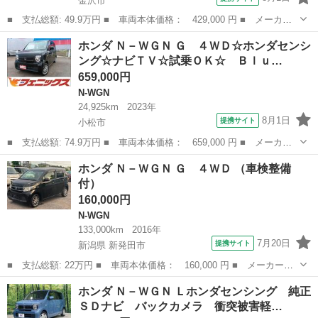
金沢市
■ 支払総額: 49.9万円 ■ 車両本体価格： 429,000 円 ■ メーカー
名： ホンダ ■ 車種名： Ｎ－ＷＧＮ ■ グレード名： Ｇ ＳＳ
石川
金沢市
N-WGN
ホンダ Ｎ－ＷＧＮ Ｇ ４ＷＤ☆ホンダセンシ
パッケージＲ８／１２車検有☆走行４千キロ☆試乗ＯＫ Ｒ８／１２
ング☆ナビＴＶ☆試乗ＯＫ☆ Ｂｌｕ…
車検有☆走行...
659,000円
N-WGN
24,925km
2023年
8月1日
提携サイト
小松市
■ 支払総額: 74.9万円 ■ 車両本体価格： 659,000 円 ■ メーカー
名： ホンダ ■ 車種名： Ｎ－ＷＧＮ ■ グレード名： Ｇ ４Ｗ
石川
小松市
N-WGN
ホンダ Ｎ－ＷＧＮ Ｇ ４ＷＤ （車検整備
Ｄ☆ホンダセンシング☆ナビＴＶ☆試乗ＯＫ☆ Ｂｌｕｅｔｏｏｔｈ
付）
☆スマートキ...
160,000円
N-WGN
133,000km
2016年
7月20日
提携サイト
新潟県 新発田市
■ 支払総額: 22万円 ■ 車両本体価格： 160,000 円 ■ メーカー
名： ホンダ ■ 車種名： Ｎ－ＷＧＮ ■ グレード名： Ｇ ４Ｗ
新潟
新発田市
N-WGN
ホンダ Ｎ－ＷＧＮ Ｌホンダセンシング 純正
Ｄ ■ 排気量： 660cc ■ ドア枚数： 5D ■ ミッション： CVT ...
ＳＤナビ バックカメラ 衝突被害軽…