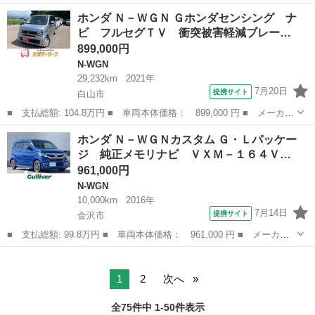
名： ホンダ ■ 車種名： Ｎ－ＷＧＮ ■ グレード名： Ｇ・Ｌパ
長野
小諸市
N-WGN
ホンダ Ｎ－ＷＧＮ Ｇホンダセンシング ナ
ッケージ ４ＷＤ／メモリーナビ／バックカメラ／ＤＶＤ再生／ＳＤ
ビ フルセグＴＶ 衝突被害軽減ブレー…
再生／ＥＴＣ車載...
899,000円
N-WGN
29,232km
2021年
7月20日
提携サイト
白山市
■ 支払総額: 104.8万円 ■ 車両本体価格： 899,000 円 ■ メーカー
名： ホンダ ■ 車種名： Ｎ－ＷＧＮ ■ グレード名： Ｇホンダ
石川
白山市
N-WGN
ホンダ Ｎ－ＷＧＮカスタム Ｇ・Ｌパッケー
センシング ナビ フルセグＴＶ 衝突被害軽減ブレーキ アイドリ
ジ 純正メモリナビ ＶＸＭ－１６４Ｖ…
ングストッ...
961,000円
N-WGN
10,000km
2016年
7月14日
提携サイト
金沢市
■ 支払総額: 99.8万円 ■ 車両本体価格： 961,000 円 ■ メーカー
名： ホンダ ■ 車種名： Ｎ－ＷＧＮカスタム ■ グレード名：
石川
金沢市
N-WGN
Ｇ・Ｌパッケージ 純正メモリナビ ＶＸＭ－１６４ＶＦＸｉ 地デ
ジＴＶ ＣＤ...
1
2
次へ
全75件中 1-50件表示