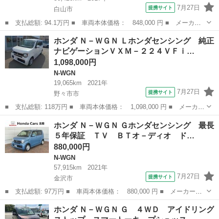
7月27日
提携サイト
白山市
■ 支払総額: 94.1万円 ■ 車両本体価格： 848,000 円 ■ メーカー
名： ホンダ ■ 車種名： Ｎ－ＷＧＮカスタム ■ グレード名：
石川
白山市
N-WGN
ホンダ Ｎ－ＷＧＮ Ｌホンダセンシング 純正
Ｇ・Ｌパッケージ １年保証 ワンオ－ナ－ ナビＶＸＭ－１８４Ｖ
ナビゲーションＶＸＭ－２２４ＶＦｉ…
Ｆｉ ＴＶ ...
1,098,000円
N-WGN
19,065km
2021年
7月27日
提携サイト
野々市市
■ 支払総額: 118万円 ■ 車両本体価格： 1,098,000 円 ■ メーカー
名： ホンダ ■ 車種名： Ｎ－ＷＧＮ ■ グレード名： Ｌホンダ
石川
野々市市
N-WGN
ホンダ Ｎ－ＷＧＮ Ｇホンダセンシング 最長
センシング 純正ナビゲーションＶＸＭ－２２４ＶＦｉ／バックカメ
５年保証 ＴＶ ＢＴオ－ディオ ド…
ラ／ＥＴＣ...
880,000円
N-WGN
57,915km
2021年
7月27日
提携サイト
金沢市
■ 支払総額: 97万円 ■ 車両本体価格： 880,000 円 ■ メーカー
名： ホンダ ■ 車種名： Ｎ－ＷＧＮ ■ グレード名： Ｇホンダ
石川
金沢市
N-WGN
ホンダ Ｎ－ＷＧＮ Ｇ ４ＷＤ アイドリング
センシング 最長５年保証 ＴＶ ＢＴオ－ディオ ドラレコ ＶＳ