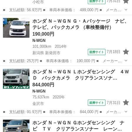
7月31日
提携サイト
小松市
■ 支払総額: 56.9万円 ■ 車両本体価格： 499,000 円 ■ メーカー
名： ホンダ ■ 車種名： Ｎ－ＷＧＮ ■ グレード名： Ｇ☆走行
石川
小松市
N-WGN
ホンダ Ｎ－ＷＧＮ Ｇ・Ａパッケージ ナビ、
２万キロ☆車検Ｒ１０／１ ☆ナビ☆ＴＶ☆ＣＤ☆ＤＶＤ☆Ｂｌｕｅ
テレビ、バックカメラ （車検整備付）
ｔｏｏｔｈ☆...
190,000円
N-WGN
101,000km
2014年
7月18日
提携サイト
新潟県 新発田市
■ 支払総額: 25万円 ■ 車両本体価格： 190,000 円 ■ メーカー
名： ホンダ ■ 車種名： Ｎ－ＷＧＮ ■ グレード名： Ｇ・Ａパ
新潟
新発田市
N-WGN
ホンダ Ｎ－ＷＧＮ Ｌホンダセンシング ４Ｗ
ッケージ ナビ、テレビ、バックカメラ ■ 排気量： 660cc ■ ドア
Ｄ バックカメラ クリアランスソナ…
枚数：...
844,000円
N-WGN
75,637km
2020年
7月31日
提携サイト
金沢市
■ 支払総額: 91.9万円 ■ 車両本体価格： 844,000 円 ■ メーカー
名： ホンダ ■ 車種名： Ｎ－ＷＧＮ ■ グレード名： Ｌホンダ
石川
金沢市
N-WGN
ホンダ Ｎ－ＷＧＮ Ｇホンダセンシング ナ
センシング ４ＷＤ バックカメラ クリアランスソナー オートク
ビ ＴＶ クリアランスソナー レーン…
ルーズコント...