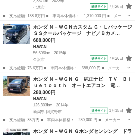
2,837km
2023年
7月26日
提携サイト
七尾市
■ 支払総額: 138.8万円 ■ 車両本体価格： 1,310,000 円 ■ メーカ
ー名： ホンダ ■ 車種名： Ｎ－ＷＧＮ ■ グレード名： Ｌ ワ
石川
七尾市
N-WGN
ホンダ Ｎ－ＷＧＮカスタム Ｇ・Ｌパッケージ
ンセグディスプレイオーディオシートヒーターＵＳＢ入力端子、フロ
ＳＳクールパッケージ ナビ／Ｂカメ…
アマット...
688,000円
N-WGN
56,596km
2015年
7月26日
提携サイト
金沢市
■ 支払総額: 76.6万円 ■ 車両本体価格： 688,000 円 ■ メーカー
名： ホンダ ■ 車種名： Ｎ－ＷＧＮカスタム ■ グレード名：
石川
金沢市
N-WGN
ホンダ Ｎ－ＷＧＮ Ｇ 純正ナビ ＴＶ Ｂｌ
Ｇ・ＬパッケージＳＳクールパッケージ ナビ／Ｂカメラ／ドラレコ
ｕｅｔｏｏｔｈ オートエアコン 電…
前後 ワンオ...
280,000円
N-WGN
126,303km
2014年
1月15日
提携サイト
新潟県 阿賀野市
■ 支払総額: 35万円 ■ 車両本体価格： 280,000 円 ■ メーカー
名： ホンダ ■ 車種名： Ｎ－ＷＧＮ ■ グレード名： Ｇ 純正
新潟
阿賀野市
N-WGN
ホンダ Ｎ－ＷＧＮ Ｇホンダセンシング ドラ
ナビ ＴＶ Ｂｌｕｅｔｏｏｔｈ オートエアコン 電動格納ミラー