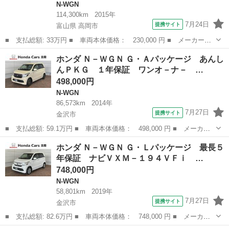
N-WGN
114,300km
2015年
7月24日
提携サイト
富山県 高岡市
■ 支払総額: 33万円 ■ 車両本体価格： 230,000 円 ■ メーカー
名： ホンダ ■ 車種名： Ｎ－ＷＧＮ ■ グレード名： Ｃ 横滑
富山
高岡市
N-WGN
ホンダ Ｎ－ＷＧＮ Ｇ・Ａパッケージ あんし
り防止機能 キーレス 内装クリーニング済み ■ 排気量： 660cc
んＰＫＧ １年保証 ワンオ－ナ－ …
■ ドア...
498,000円
N-WGN
86,573km
2014年
7月27日
提携サイト
金沢市
■ 支払総額: 59.1万円 ■ 車両本体価格： 498,000 円 ■ メーカー
名： ホンダ ■ 車種名： Ｎ－ＷＧＮ ■ グレード名： Ｇ・Ａパ
石川
金沢市
N-WGN
ホンダ Ｎ－ＷＧＮ Ｇ・Ｌパッケージ 最長５
ッケージ あんしんＰＫＧ １年保証 ワンオ－ナ－ ナビＶＸＭ－
年保証 ナビＶＸＭ－１９４ＶＦｉ …
１４５ＶＳｉ...
748,000円
N-WGN
58,801km
2019年
7月27日
提携サイト
金沢市
■ 支払総額: 82.6万円 ■ 車両本体価格： 748,000 円 ■ メーカー
名： ホンダ ■ 車種名： Ｎ－ＷＧＮ ■ グレード名： Ｇ・Ｌパ