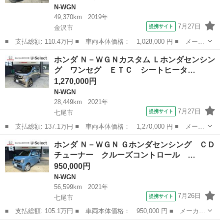
N-WGN
49,370km
2019年
7月27日
提携サイト
金沢市
■ 支払総額: 110.4万円 ■ 車両本体価格： 1,028,000 円 ■ メーカ
ー名： ホンダ ■ 車種名： Ｎ－ＷＧＮカスタム ■ グレード
石川
金沢市
N-WGN
ホンダ Ｎ－ＷＧＮカスタム Ｌホンダセンシン
名： Ｌホンダセンシング 地デジフルセグ サポカー 禁煙 １オ
グ ワンセグ ＥＴＣ シートヒータ…
ーナ レーン...
1,270,000円
N-WGN
28,449km
2021年
7月27日
提携サイト
七尾市
■ 支払総額: 137.1万円 ■ 車両本体価格： 1,270,000 円 ■ メーカ
ー名： ホンダ ■ 車種名： Ｎ－ＷＧＮカスタム ■ グレード
石川
七尾市
N-WGN
ホンダ Ｎ－ＷＧＮ Ｇホンダセンシング ＣＤ
名： Ｌホンダセンシング ワンセグ ＥＴＣ シートヒーター Ｕ
チューナー クルーズコントロール …
ＳＢジャック...
950,000円
N-WGN
56,599km
2021年
7月26日
提携サイト
七尾市
■ 支払総額: 105.1万円 ■ 車両本体価格： 950,000 円 ■ メーカー