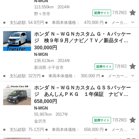
N-WGN
113,550km
2014年
7月29日
提携サイト
野々市市
■ 支払総額: 54.9万円 ■ 車両本体価格： 470,000 円 ■ メーカー
名： ホンダ ■ 車種名： Ｎ－ＷＧＮカスタム ■ グレード名：
石川
野々市市
N-WGN
ホンダ Ｎ－ＷＧＮカスタム Ｇ・Ａパッケー
Ｇ・ターボパッケージ 純正ナビ バックカメラ シティブレーキ
ジ 検９年９月／ナビ／ＴＶ／新品タイ…
ドライブレコ...
300,000円
N-WGN
138,613km
2014年
7月9日
提携サイト
新潟県 小千谷市
■ 支払総額: 32万円 ■ 車両本体価格： 300,000 円 ■ メーカー
名： ホンダ ■ 車種名： Ｎ－ＷＧＮカスタム ■ グレード名：
新潟
小千谷市
N-WGN
ホンダ Ｎ－ＷＧＮカスタム ＧＳＳパッケー
Ｇ・Ａパッケージ 検９年９月／ナビ／ＴＶ／新品タイヤ／バックカ
ジ あんしんＰＫＧ １年保証 ナビＶ…
メラ／Ｂｌｕｅｔ...
658,000円
N-WGN
55,907km
2017年
7月29日
提携サイト
金沢市
■ 支払総額: 75.1万円 ■ 車両本体価格： 658,000 円 ■ メーカー
名： ホンダ ■ 車種名： Ｎ－ＷＧＮカスタム ■ グレード名：
石川
金沢市
N-WGN