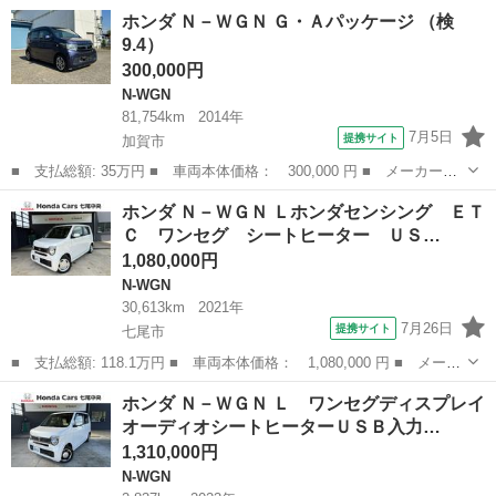
名： ホンダ ■ 車種名： Ｎ－ＷＧＮ ■ グレード名： Ｇホンダ
石川
七尾市
N-WGN
ホンダ Ｎ－ＷＧＮ Ｇ・Ａパッケージ （検
センシング ＣＤチューナー クルーズコントロール レーンキープ
9.4）
アシスト ...
300,000円
N-WGN
81,754km
2014年
7月5日
提携サイト
加賀市
■ 支払総額: 35万円 ■ 車両本体価格： 300,000 円 ■ メーカー
名： ホンダ ■ 車種名： Ｎ－ＷＧＮ ■ グレード名： Ｇ・Ａパ
石川
加賀市
N-WGN
ホンダ Ｎ－ＷＧＮ Ｌホンダセンシング ＥＴ
ッケージ ■ 排気量： 660cc ■ ドア枚数： 5D ■ ミッション：
Ｃ ワンセグ シートヒーター ＵＳ…
C...
1,080,000円
N-WGN
30,613km
2021年
7月26日
提携サイト
七尾市
■ 支払総額: 118.1万円 ■ 車両本体価格： 1,080,000 円 ■ メーカ
ー名： ホンダ ■ 車種名： Ｎ－ＷＧＮ ■ グレード名： Ｌホン
石川
七尾市
N-WGN
ホンダ Ｎ－ＷＧＮ Ｌ ワンセグディスプレイ
ダセンシング ＥＴＣ ワンセグ シートヒーター ＵＳＢジャッ
オーディオシートヒーターＵＳＢ入力…
ク フロア...
1,310,000円
N-WGN