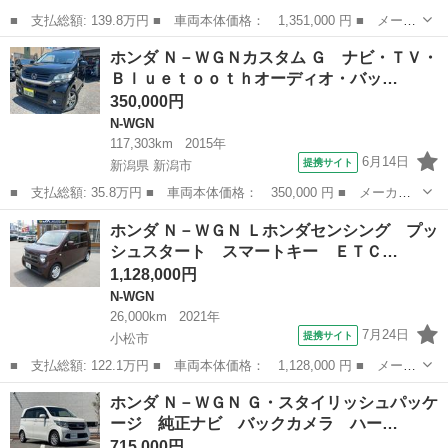
■ 支払総額: 139.8万円 ■ 車両本体価格： 1,351,000 円 ■ メーカ
ー名： ホンダ ■ 車種名： Ｎ－ＷＧＮカスタム ■ グレード
石川
金沢市
N-WGN
ホンダ Ｎ－ＷＧＮカスタム Ｇ ナビ・ＴＶ・
名： Ｌ・ターボホンダセンシング ４ＷＤ／１オーナー／純正９イ
Ｂｌｕｅｔｏｏｔｈオーディオ・バッ…
ンチナビ／フ...
350,000円
N-WGN
117,303km
2015年
6月14日
提携サイト
新潟県 新潟市
■ 支払総額: 35.8万円 ■ 車両本体価格： 350,000 円 ■ メーカー
名： ホンダ ■ 車種名： Ｎ－ＷＧＮカスタム ■ グレード名：
新潟
新潟市
N-WGN
ホンダ Ｎ－ＷＧＮ Ｌホンダセンシング プッ
Ｇ ナビ・ＴＶ・Ｂｌｕｅｔｏｏｔｈオーディオ・バックカメラ・横
シュスタート スマートキー ＥＴＣ…
滑り防止 ■...
1,128,000円
N-WGN
26,000km
2021年
7月24日
提携サイト
小松市
■ 支払総額: 122.1万円 ■ 車両本体価格： 1,128,000 円 ■ メーカ
ー名： ホンダ ■ 車種名： Ｎ－ＷＧＮ ■ グレード名： Ｌホン
石川
小松市
N-WGN
ホンダ Ｎ－ＷＧＮ Ｇ・スタイリッシュパッケ
ダセンシング プッシュスタート スマートキー ＥＴＣ 衝突被害
ージ 純正ナビ バックカメラ ハー…
軽減シス...
715,000円