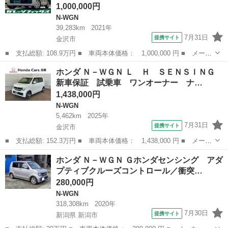
1,000,000円
N-WGN
39,283km
2021年
7月31日
提携サイト
金沢市
■ 支払総額: 108.9万円 ■ 車両本体価格： 1,000,000 円 ■ メーカ
ー名： ホンダ ■ 車種名： Ｎ－ＷＧＮ ■ グレード名： Ｇホン
石川
金沢市
N-WGN
ホンダ Ｎ－ＷＧＮ Ｌ Ｈ ＳＥＮＳＩＮＧ
ダセンシング ナビ ＴＶ クリアランスソナー レーンアシスト
新車保証 試乗車 ワンオーナー ナ…
衝突被害...
1,438,000円
N-WGN
5,462km
2025年
7月31日
提携サイト
金沢市
■ 支払総額: 152.3万円 ■ 車両本体価格： 1,438,000 円 ■ メーカ
ー名： ホンダ ■ 車種名： Ｎ－ＷＧＮ ■ グレード名： Ｌ
石川
金沢市
N-WGN
ホンダ Ｎ－ＷＧＮ Ｇホンダセンシング アダ
Ｈ ＳＥＮＳＩＮＧ 新車保証 試乗車 ワンオーナー ナビＶＸＭ
プティブクルーズコントロール／衝突…
－２４５Ｚ...
280,000円
N-WGN
318,308km
2020年
7月30日
提携サイト
新潟県 新潟市