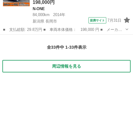
198,000円
N-ONE
84,000km
2014年
7月31日
提携サイト
新潟県 長岡市
■ 支払総額: 29.8万円 ■ 車両本体価格： 198,000 円 ■ メーカー
名： ホンダ ■ 車種名： Ｎ－ＯＮＥ ■ グレード名： Ｇ・Ｌパ
新潟
長岡市
N-ONE
ッケージ 車検整備付き アイドリングストップ 運転席エアバッ
全33件中 1-33件表示
ク 助手席エア...
周辺情報を見る