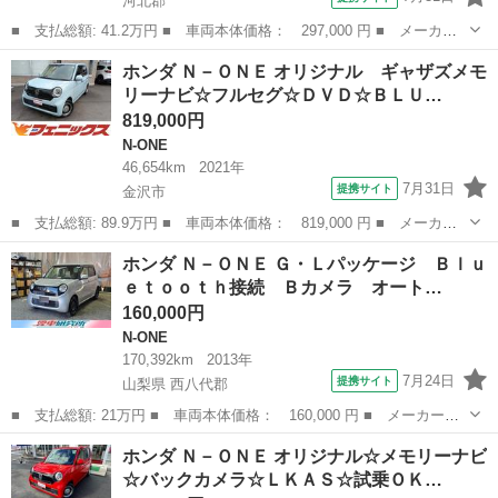
河北郡
■ 支払総額: 41.2万円 ■ 車両本体価格： 297,000 円 ■ メーカー
名： ホンダ ■ 車種名： Ｎ－ＯＮＥ ■ グレード名： Ｇ スマ
石川
河北郡
N-ONE
ホンダ Ｎ－ＯＮＥ オリジナル ギャザズメモ
ートキー プッシュスタート バックカメラ オートエアコン ■ 排
リーナビ☆フルセグ☆ＤＶＤ☆ＢＬＵ…
気量： 6...
819,000円
N-ONE
46,654km
2021年
7月31日
提携サイト
金沢市
■ 支払総額: 89.9万円 ■ 車両本体価格： 819,000 円 ■ メーカー
名： ホンダ ■ 車種名： Ｎ－ＯＮＥ ■ グレード名： オリジナ
石川
金沢市
N-ONE
ホンダ Ｎ－ＯＮＥ Ｇ・Ｌパッケージ Ｂｌｕ
ル ギャザズメモリーナビ☆フルセグ☆ＤＶＤ☆ＢＬＵＥＴＯＯＴＨ
ｅｔｏｏｔｈ接続 Ｂカメラ オート…
☆ＥＴＣ☆ク...
160,000円
N-ONE
170,392km
2013年
7月24日
提携サイト
山梨県 西八代郡
■ 支払総額: 21万円 ■ 車両本体価格： 160,000 円 ■ メーカー
名： ホンダ ■ 車種名： Ｎ－ＯＮＥ ■ グレード名： Ｇ・Ｌパ
山梨
西八代郡
N-ONE
ホンダ Ｎ－ＯＮＥ オリジナル☆メモリーナビ
ッケージ Ｂｌｕｅｔｏｏｔｈ接続 Ｂカメラ オートライト スマ
☆バックカメラ☆ＬＫＡＳ☆試乗ＯＫ…
ートキー２個 純...