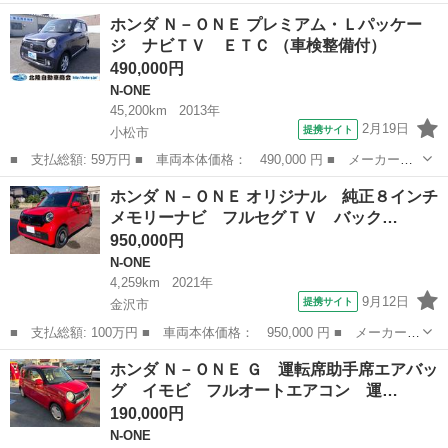
名： ホンダ ■ 車種名： Ｎ－ＯＮＥ ■ グレード名： Ｇ・Ｌパ
石川
金沢市
N-ONE
ホンダ Ｎ－ＯＮＥ プレミアム・Ｌパッケー
ッケージ メモリーナビ フルセグＴＶ バックカメラ ＥＴＣ ス
ジ ナビＴＶ ＥＴＣ （車検整備付）
マートキー プッ...
490,000円
N-ONE
45,200km
2013年
2月19日
提携サイト
小松市
■ 支払総額: 59万円 ■ 車両本体価格： 490,000 円 ■ メーカー
名： ホンダ ■ 車種名： Ｎ－ＯＮＥ ■ グレード名： プレミア
石川
小松市
N-ONE
ホンダ Ｎ－ＯＮＥ オリジナル 純正８インチ
ム・Ｌパッケージ ナビＴＶ ＥＴＣ ■ 排気量： 660cc ■ ドア枚
メモリーナビ フルセグＴＶ バック…
数： ...
950,000円
N-ONE
4,259km
2021年
9月12日
提携サイト
金沢市
■ 支払総額: 100万円 ■ 車両本体価格： 950,000 円 ■ メーカー
名： ホンダ ■ 車種名： Ｎ－ＯＮＥ ■ グレード名： オリジナ
石川
金沢市
N-ONE
ホンダ Ｎ－ＯＮＥ Ｇ 運転席助手席エアバッ
ル 純正８インチメモリーナビ フルセグＴＶ バックカメラ Ｂｌ
グ イモビ フルオートエアコン 運…
ｕｅｔｏｏｔｈ...
190,000円
N-ONE