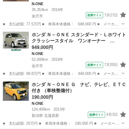
N-ONE
35,353km
2014年
7月27日
提携サイト
金沢市
■ 支払総額: 77.5万円 ■ 車両本体価格： 698,000 円 ■ メーカー
名： ホンダ ■ 車種名： Ｎ－ＯＮＥ ■ グレード名： プレミア
石川
金沢市
N-ONE
ホンダ Ｎ－ＯＮＥ スタンダード・Ｌホワイト
ムツアラー あんしんＰＫＧ ２ト－ン １年保証 ワンオ－ナ－
クラッシースタイル ワンオーナー …
ナビＶＸＭ－...
949,000円
N-ONE
52,000km
2019年
7月20日
提携サイト
金沢市
■ 支払総額: 99.8万円 ■ 車両本体価格： 949,000 円 ■ メーカー
名： ホンダ ■ 車種名： Ｎ－ＯＮＥ ■ グレード名： スタンダ
石川
金沢市
N-ONE
ホンダ Ｎ－ＯＮＥ Ｇ ナビ、テレビ、ＥＴＣ
ード・Ｌホワイトクラッシースタイル ワンオーナー 純正ナビ Ｂ
付き （車検整備付）
ｌｕｅｔｏｏ...
190,000円
N-ONE
124,400km
2013年
4月3日
提携サイト
新潟県 北蒲原郡
■ 支払総額: 25万円 ■ 車両本体価格： 190,000 円 ■ メーカー