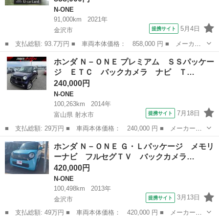
N-ONE
91,000km
2021年
5月4日
提携サイト
金沢市
■ 支払総額: 93.7万円 ■ 車両本体価格： 858,000 円 ■ メーカー
名： ホンダ ■ 車種名： Ｎ－ＯＮＥ ■ グレード名： ６６０
石川
金沢市
N-ONE
ホンダ Ｎ－ＯＮＥ プレミアム ＳＳパッケー
オリジナル ヘッドライトレベリング付 リアビューカメラ スマー
ジ ＥＴＣ バックカメラ ナビ Ｔ…
トＫＥＹ ワ...
240,000円
N-ONE
100,263km
2014年
7月18日
提携サイト
富山県 射水市
■ 支払総額: 29万円 ■ 車両本体価格： 240,000 円 ■ メーカー
名： ホンダ ■ 車種名： Ｎ－ＯＮＥ ■ グレード名： プレミア
富山
射水市
N-ONE
ホンダ Ｎ－ＯＮＥ Ｇ・Ｌパッケージ メモリ
ム ＳＳパッケージ ＥＴＣ バックカメラ ナビ ＴＶ 衝突被害
ーナビ フルセグＴＶ バックカメラ…
軽減システム オ...
420,000円
N-ONE
100,498km
2013年
3月13日
提携サイト
金沢市
■ 支払総額: 49万円 ■ 車両本体価格： 420,000 円 ■ メーカー