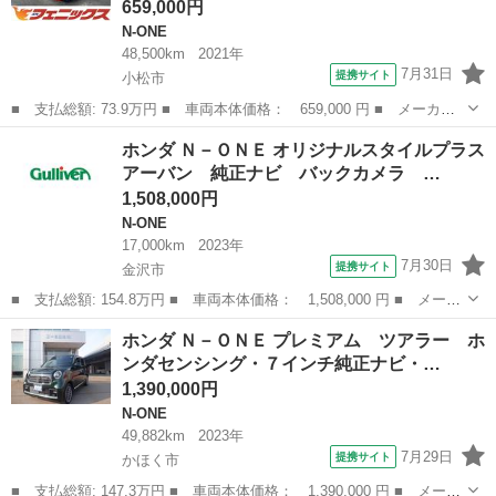
659,000円
N-ONE
48,500km
2021年
7月31日
提携サイト
小松市
■ 支払総額: 73.9万円 ■ 車両本体価格： 659,000 円 ■ メーカー
名： ホンダ ■ 車種名： Ｎ－ＯＮＥ ■ グレード名： オリジナ
石川
小松市
N-ONE
ホンダ Ｎ－ＯＮＥ オリジナルスタイルプラス
ル☆メモリーナビ☆バックカメラ☆ＬＫＡＳ☆試乗ＯＫ☆ 純正８イ
アーバン 純正ナビ バックカメラ …
ンチメモリー...
1,508,000円
N-ONE
17,000km
2023年
7月30日
提携サイト
金沢市
■ 支払総額: 154.8万円 ■ 車両本体価格： 1,508,000 円 ■ メーカ
ー名： ホンダ ■ 車種名： Ｎ－ＯＮＥ ■ グレード名： オリジ
石川
金沢市
N-ONE
ホンダ Ｎ－ＯＮＥ プレミアム ツアラー ホ
ナルスタイルプラスアーバン 純正ナビ バックカメラ オートライ
ンダセンシング・７インチ純正ナビ・…
ト 純正...
1,390,000円
N-ONE
49,882km
2023年
7月29日
提携サイト
かほく市
■ 支払総額: 147.3万円 ■ 車両本体価格： 1,390,000 円 ■ メーカ