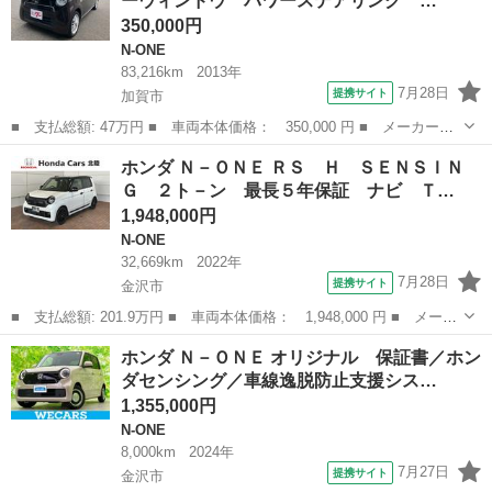
ーウィンドウ パワーステアリング …
350,000円
N-ONE
83,216km
2013年
7月28日
提携サイト
加賀市
■ 支払総額: 47万円 ■ 車両本体価格： 350,000 円 ■ メーカー
名： ホンダ ■ 車種名： Ｎ－ＯＮＥ ■ グレード名： Ｇ オー
石川
加賀市
N-ONE
ホンダ Ｎ－ＯＮＥ ＲＳ Ｈ ＳＥＮＳＩＮ
トエアコン パワーウィンドウ パワーステアリング ＥＳＣ ＡＢ
Ｇ ２ト－ン 最長５年保証 ナビ Ｔ…
Ｓ スマートキー...
1,948,000円
N-ONE
32,669km
2022年
7月28日
提携サイト
金沢市
■ 支払総額: 201.9万円 ■ 車両本体価格： 1,948,000 円 ■ メーカ
ー名： ホンダ ■ 車種名： Ｎ－ＯＮＥ ■ グレード名： ＲＳ
石川
金沢市
N-ONE
ホンダ Ｎ－ＯＮＥ オリジナル 保証書／ホン
Ｈ ＳＥＮＳＩＮＧ ２ト－ン 最長５年保証 ナビ ＴＶ Ｒカメ
ダセンシング／車線逸脱防止支援シス…
ラ ＢＴ...
1,355,000円
N-ONE
8,000km
2024年
7月27日
提携サイト
金沢市