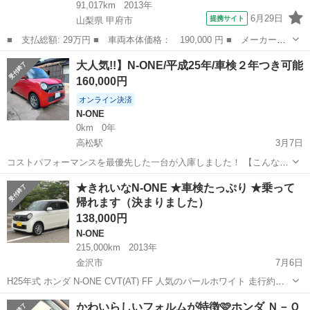
91,017km
2013年
6月29日
提携サイト
山梨県 甲府市
■ 支払総額: 29万円 ■ 車両本体価格： 190,000 円 ■ メーカー
名： ホンダ ■ 車種名： Ｎ－ＯＮＥ ■ グレード名： Ｇ 運転
山梨
甲府市
N-ONE
大人気!!】N-ONE/平成25年/車検２年つき可能
席助手席エアバッグ イモビ フルオートエアコン 運転席エアバッ
160,000円
ク パワステ Ａ...
オンライン決済
N-ONE
0km
0年
高松駅
3月7日
コストパフォーマンスを最優先した一台が入庫しました！ 【こんな方
にオススメ】 ★免許とりたての初心者の方 ★春から社会人、大学生に
石川
かほく市
高松駅
N-ONE
走行距離
★きれいなN-ONE ★車検たっぷり ★乗って
なる方 ★すぐに乗りたい方 【HONDA】 【N-ONE】 ■平成25年式 ■走
帰れます（決まりました）
行距離...
138,000円
N-ONE
215,000km
2013年
金沢市
7月6日
H25年式 ホンダ N-ONE CVT(AT) FF 人気のパールホワイト 走行約
215,000㎞ 普段乗っているので距離は増えます 車検はたっぷりR8年8
石川
金沢市
N-ONE
車両
かわいらしいフォルムが特徴🩷ホンダ Ｎ－Ｏ
月まで ※過走行車につき限界まで値下げしました 月内に限...