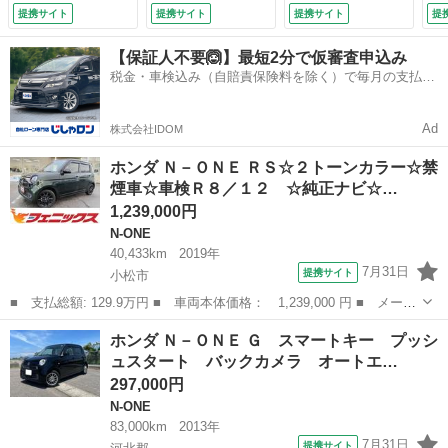
カメラ☆ＨＩＤヘッ
リアソナー☆バック
ィ
提携サイト
提携サイト
提携サイト
提
ドライト☆ＬＥＤフ
カメラ☆ＬＥＤラン
オ
ォグ☆ＥＴＣ☆合皮
プ☆スマートキー☆
ト
【保証人不要🙆】最短2分で仮審査申込み
コンビシート☆パド
プッシュスタート☆
ト
税金・車検込み（自賠責保険料を除く）で毎月の支払額
ルシフト☆クルーズ
ホンダセンシング☆
ー
は一定の自社ローン🚗
コントロール☆あん
ハーフ革シート☆ウ
ー
しんパッケージ☆１
インカーミラー
室
Ad
株式会社IDOM
５インチ純正ホイー
（なし）
み
ル☆試乗ＯＫ （検
ホンダ Ｎ－ＯＮＥ ＲＳ☆２トーンカラー☆禁
8.12）
煙車☆車検Ｒ８／１２ ☆純正ナビ☆…
1,239,000円
N-ONE
40,433km
2019年
7月31日
提携サイト
小松市
■ 支払総額: 129.9万円 ■ 車両本体価格： 1,239,000 円 ■ メーカ
ー名： ホンダ ■ 車種名： Ｎ－ＯＮＥ ■ グレード名： ＲＳ☆
石川
小松市
N-ONE
ホンダ Ｎ－ＯＮＥ Ｇ スマートキー プッシ
２トーンカラー☆禁煙車☆車検Ｒ８／１２ ☆純正ナビ☆ＴＶ☆Ｂｌ
ュスタート バックカメラ オートエ…
ｕｅｔｏ...
297,000円
N-ONE
83,000km
2013年
7月31日
提携サイト