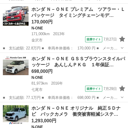
ー名： ホンダ ■ 車種名： Ｎ－ＯＮＥ ■ グレード名： プレミ
石川
かほく市
N-ONE
ホンダ Ｎ－ＯＮＥ プレミアム ツアラー・Ｌ
アム ツアラー ホンダセンシング・７インチ純正ナビ・ＴＶ・Ｂｌ
パッケージ タイミングチェーンモデ…
ｕｅｔｏ...
170,000円
N-ONE
171,000km
2013年
7月27日
提携サイト
金沢市
■ 支払総額: 22.8万円 ■ 車両本体価格： 170,000 円 ■ メーカー
名： ホンダ ■ 車種名： Ｎ－ＯＮＥ ■ グレード名： プレミア
石川
金沢市
N-ONE
ホンダ Ｎ－ＯＮＥ ＧＳＳブラウンスタイルパ
ム ツアラー・Ｌパッケージ タイミングチェーンモデル ナビ 地
ッケージ あんしんＰＫＧ １年保証…
デジ ＣＤ／...
698,000円
N-ONE
81,973km
2016年
7月29日
提携サイト
七尾市
■ 支払総額: 77.1万円 ■ 車両本体価格： 698,000 円 ■ メーカー
名： ホンダ ■ 車種名： Ｎ－ＯＮＥ ■ グレード名： ＧＳＳブ
石川
七尾市
N-ONE
ホンダ Ｎ－ＯＮＥ オリジナル 純正ＳＤナ
ラウンスタイルパッケージ あんしんＰＫＧ １年保証 ワンオ－ナ
ビ バックカメラ 衝突被害軽減システ…
－ ＴＶ Ｒ...
1,293,000円
N-ONE