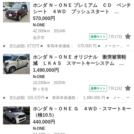
名： ホンダ ■ 車種名： Ｎ－ＯＮＥ ■ グレード名： Ｇ ナ
新潟
北蒲原郡
N-ONE
ホンダ Ｎ－ＯＮＥ プレミアム ＣＤ ベンチ
ビ、テレビ、ＥＴＣ付き ■ 排気量： 660cc ■ ドア枚数： 5D ■
シート ４ＷＤ プッシュスタート …
ミッ...
570,000円
N-ONE
42,000km
2014年
7月17日
提携サイト
金沢市
■ 支払総額: 67万円 ■ 車両本体価格： 570,000 円 ■ メーカー
名： ホンダ ■ 車種名： Ｎ－ＯＮＥ ■ グレード名： プレミア
石川
金沢市
N-ONE
ホンダ Ｎ－ＯＮＥ オリジナル 衝突被害軽
ム ＣＤ ベンチシート ４ＷＤ プッシュスタート スマートキ
減 ＬＫＡＳ スマートキーシステム …
ー エアコン パワ...
1,490,000円
N-ONE
10,030km
2025年
7月12日
提携サイト
野々市市
■ 支払総額: 155.5万円 ■ 車両本体価格： 1,490,000 円 ■ メーカ
ー名： ホンダ ■ 車種名： Ｎ－ＯＮＥ ■ グレード名： オリジ
石川
野々市市
N-ONE
ホンダ Ｎ－ＯＮＥ Ｇ ４ＷＤ・スマートキー
ナル 衝突被害軽減 ＬＫＡＳ スマートキーシステム 禁煙 バッ
（検10.5）
クモニタ...
440,000円
N-ONE