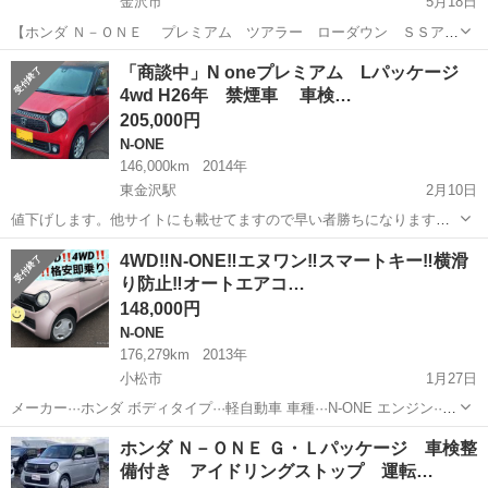
金沢市
5月18日
【ホンダ Ｎ－ＯＮＥ プレミアム ツアラー ローダウン ＳＳアー
バンブラックパッケージ】 自社ローンだから審査通過率は95％！ 来店
石川
金沢市
N-ONE
ツアラー
「商談中」N oneプレミアム Lパッケージ
不要で全国対応中🗾 (※沖縄/北海道/離島除く) 即日審査・契約もで
4wd H26年 禁煙車 車検…
きちゃう...
205,000円
N-ONE
146,000km
2014年
東金沢駅
2月10日
値下げします。他サイトにも載せてますので早い者勝ちになります。
過度な値引き転売目的の業者の方のコメントはスルーします。 ノン
石川
金沢市
東金沢駅
N-ONE
走行距離
4WD‼️N-ONE‼️エヌワン‼️スマートキー‼️横滑
ターボ4wd 車検2025年10月 リサイクル料金別途9540円 走行距離
り防止‼️オートエアコ…
146000弱 通勤に使...
148,000円
N-ONE
176,279km
2013年
小松市
1月27日
メーカー···ホンダ ボディタイプ···軽自動車 車種···N-ONE エンジン···
ガソリン 駆動式···4WD H25年 ホンダ N-ONE G 4WD 176279km←
石川
小松市
N-ONE
エヌワン
ホンダ Ｎ－ＯＮＥ Ｇ・Ｌパッケージ 車検整
多少増えます ...
備付き アイドリングストップ 運転…