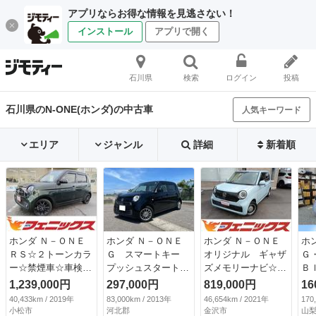
アプリならお得な情報を見逃さない！
インストール
アプリで開く
石川県
検索
ログイン
投稿
石川県のN-ONE(ホンダ)の中古車
人気キーワード
エリア
ジャンル
詳細
新着順
ホンダ Ｎ－ＯＮＥ
ホンダ Ｎ－ＯＮＥ
ホンダ Ｎ－ＯＮＥ
ホ
ＲＳ☆２トーンカラ
Ｇ スマートキー
オリジナル ギャザ
Ｇ
ー☆禁煙車☆車検Ｒ
プッシュスタート
ズメモリーナビ☆フ
Ｂ
８／１２ ☆純正ナ
バックカメラ オー
ルセグ☆ＤＶＤ☆Ｂ
接
1,239,000円
297,000円
819,000円
16
ビ☆ＴＶ☆Ｂｌｕｅ
トエアコン （検
ＬＵＥＴＯＯＴＨ☆
ー
40,433km / 2019年
83,000km / 2013年
46,654km / 2021年
170
ｔｏｏｔｈ☆バック
8.12）
ＥＴＣ☆クルコン☆
ト
小松市
河北郡
金沢市
山梨