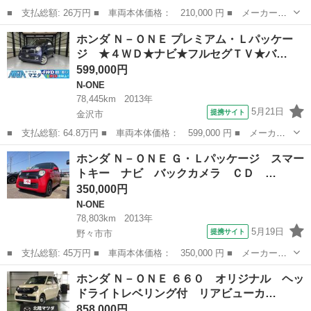
■ 支払総額: 26万円 ■ 車両本体価格： 210,000 円 ■ メーカー
名： ホンダ ■ 車種名： Ｎ－ＯＮＥ ■ グレード名： Ｇ Ｂｌ
山梨
西八代郡
N-ONE
ホンダ Ｎ－ＯＮＥ プレミアム・Ｌパッケー
ｕｅｔｏｏｔｈオーディオ ＥＴＣ スマートキー プッシュスター
ジ ★４ＷＤ★ナビ★フルセグＴＶ★バ…
ト ＣＤ ＤＶＤ...
599,000円
N-ONE
78,445km
2013年
5月21日
提携サイト
金沢市
■ 支払総額: 64.8万円 ■ 車両本体価格： 599,000 円 ■ メーカー
名： ホンダ ■ 車種名： Ｎ－ＯＮＥ ■ グレード名： プレミア
石川
金沢市
N-ONE
ホンダ Ｎ－ＯＮＥ Ｇ・Ｌパッケージ スマー
ム・Ｌパッケージ ★４ＷＤ★ナビ★フルセグＴＶ★バックカメラ★
トキー ナビ バックカメラ ＣＤ …
Ｂｌｕｅｔｏ...
350,000円
N-ONE
78,803km
2013年
5月19日
提携サイト
野々市市
■ 支払総額: 45万円 ■ 車両本体価格： 350,000 円 ■ メーカー
名： ホンダ ■ 車種名： Ｎ－ＯＮＥ ■ グレード名： Ｇ・Ｌパ
石川
野々市市
N-ONE
ホンダ Ｎ－ＯＮＥ ６６０ オリジナル ヘッ
ッケージ スマートキー ナビ バックカメラ ＣＤ ＤＶＤ Ｔ
ドライトレベリング付 リアビューカ…
Ｖ ＨＩＤヘッドラ...
858,000円