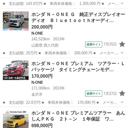
■ 支払総額: 143.9万円 ■ 車両本体価格： 1,355,000 円 ■ メーカ
ー名： ホンダ ■ 車種名： Ｎ－ＯＮＥ ■ グレード名： オリジ
石川
金沢市
N-ONE
ホンダ Ｎ－ＯＮＥ Ｇ 純正ディスプレイオー
ナル 保証書／ホンダセンシング／車線逸脱防止支援システム／シー
ディオ Ｂｌｕｅｔｏｏｔｈオーディ…
ト ハー...
200,000円
N-ONE
142,523km
2013年
7月25日
提携サイト
山梨県 西八代郡
■ 支払総額: 25万円 ■ 車両本体価格： 200,000 円 ■ メーカー
名： ホンダ ■ 車種名： Ｎ－ＯＮＥ ■ グレード名： Ｇ 純正
山梨
西八代郡
N-ONE
ホンダ Ｎ－ＯＮＥ プレミアム ツアラー・Ｌ
ディスプレイオーディオ Ｂｌｕｅｔｏｏｔｈオーディオ バックモ
パッケージ タイミングチェーンモデ…
ニター ＥＴＣ ...
170,000円
N-ONE
171,000km
2013年
7月27日
提携サイト
金沢市
■ 支払総額: 22.8万円 ■ 車両本体価格： 170,000 円 ■ メーカー
名： ホンダ ■ 車種名： Ｎ－ＯＮＥ ■ グレード名： プレミア
石川
金沢市
N-ONE
ホンダ Ｎ－ＯＮＥ プレミアムツアラー あん
ム ツアラー・Ｌパッケージ タイミングチェーンモデル ナビ 地
しんＰＫＧ ２ト－ン １年保証 ワ…
デジ ＣＤ／...
698,000円