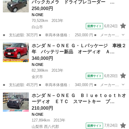
バックカメラ ドライブレコーダー …
ア...
250,000円
N-ONE
70,520km
2013年
6月24日
提携サイト
白山市
■ 支払総額: 30万円 ■ 車両本体価格： 250,000 円 ■ メーカー
名： ホンダ ■ 車種名： Ｎ－ＯＮＥ ■ グレード名： Ｇ・Ｌパ
石川
白山市
N-ONE
ホンダ Ｎ－ＯＮＥ Ｇ・Ｌパッケージ 車検２
ッケージ ナビ バックカメラ ドライブレコーダー ＥＴＣ プッ
年 バッテリー新品 オーディオ Ａ…
シュスタート ス...
340,000円
N-ONE
82,399km
2013年
6月20日
提携サイト
金沢市
■ 支払総額: 45万円 ■ 車両本体価格： 340,000 円 ■ メーカー
名： ホンダ ■ 車種名： Ｎ－ＯＮＥ ■ グレード名： Ｇ・Ｌパ
石川
金沢市
N-ONE
ホンダ Ｎ－ＯＮＥ Ｇ Ｂｌｕｅｔｏｏｔｈオ
ッケージ 車検２年 バッテリー新品 オーディオ ＡＭ ＦＭ Ｃ
ーディオ ＥＴＣ スマートキー プ…
Ｄ ＵＳＢ スマ...
210,000円
N-ONE
127,894km
2013年
7月24日
提携サイト
山梨県 西八代郡