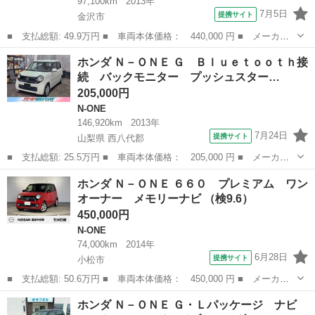
97,100km
2013年
7月5日
提携サイト
金沢市
■ 支払総額: 49.9万円 ■ 車両本体価格： 440,000 円 ■ メーカー
名： ホンダ ■ 車種名： Ｎ－ＯＮＥ ■ グレード名： Ｇ ４Ｗ
石川
金沢市
N-ONE
ホンダ Ｎ－ＯＮＥ Ｇ Ｂｌｕｅｔｏｏｔｈ接
Ｄ・スマートキー ■ 排気量： 660cc ■ ドア枚数： 5D ■ ミッ...
続 バックモニター プッシュスター…
205,000円
N-ONE
146,920km
2013年
7月24日
提携サイト
山梨県 西八代郡
■ 支払総額: 25.5万円 ■ 車両本体価格： 205,000 円 ■ メーカー
名： ホンダ ■ 車種名： Ｎ－ＯＮＥ ■ グレード名： Ｇ Ｂｌ
山梨
西八代郡
N-ONE
ホンダ Ｎ－ＯＮＥ ６６０ プレミアム ワン
ｕｅｔｏｏｔｈ接続 バックモニター プッシュスタート 電格ミラ
オーナー メモリーナビ （検9.6）
ー ＣＤ オ...
450,000円
N-ONE
74,000km
2014年
6月28日
提携サイト
小松市
■ 支払総額: 50.6万円 ■ 車両本体価格： 450,000 円 ■ メーカー
名： ホンダ ■ 車種名： Ｎ－ＯＮＥ ■ グレード名： ６６０
石川
小松市
N-ONE
ホンダ Ｎ－ＯＮＥ Ｇ・Ｌパッケージ ナビ
プレミアム ワンオーナー メモリーナビ ■ 排気量： 660cc ■ ド