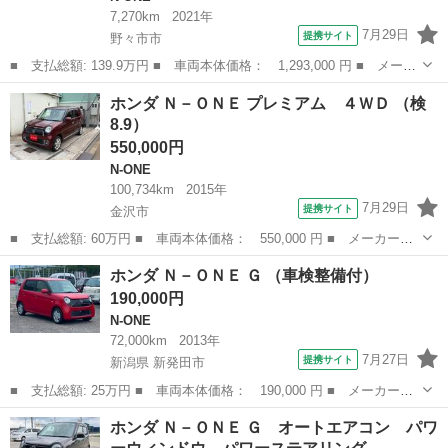
7,270km
2021年
7月29日
提携サイト
野々市市
■ 支払総額: 139.9万円 ■ 車両本体価格： 1,293,000 円 ■ メーカ
ー名： ホンダ ■ 車種名： Ｎ－ＯＮＥ ■ グレード名： オリジ
石川
野々市市
N-ONE
ホンダ Ｎ－ＯＮＥ プレミアム ４ＷＤ （検
ナル 純正ＳＤナビ バックカメラ 衝突被害軽減システム レーダ
8.9）
ークルー...
550,000円
N-ONE
100,734km
2015年
7月29日
提携サイト
金沢市
■ 支払総額: 60万円 ■ 車両本体価格： 550,000 円 ■ メーカー
名： ホンダ ■ 車種名： Ｎ－ＯＮＥ ■ グレード名： プレミア
石川
金沢市
N-ONE
ホンダ Ｎ－ＯＮＥ Ｇ （車検整備付）
ム ４ＷＤ ■ 排気量： 660cc ■ ドア枚数： 5D ■ ミッション：
190,000円
...
N-ONE
72,000km
2013年
7月27日
提携サイト
新潟県 新発田市
■ 支払総額: 25万円 ■ 車両本体価格： 190,000 円 ■ メーカー
名： ホンダ ■ 車種名： Ｎ－ＯＮＥ ■ グレード名： Ｇ ■ 排
新潟
新発田市
N-ONE
ホンダ Ｎ－ＯＮＥ Ｇ オートエアコン パワ
気量： 660cc ■ ドア枚数： 5D ■ ミッション： CVT ■ 店舗...