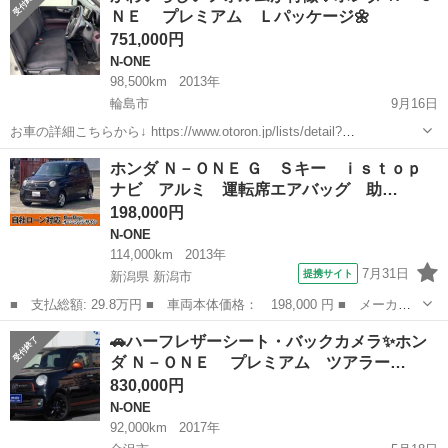
ＮＥ プレミアム Ｌパッケージ🌼
751,000円
N-ONE
98,500km
2013年
輪島市
9月16日
お車の詳細こちらから↓ https://www.otoron.jp/lists/detail?
carno=039814 来店不要で全国対応中🗾(※沖縄/北海道/離島除く) 携帯
石川
輪島市
N-ONE
オトロン
ホンダ Ｎ－ＯＮＥ Ｇ Ｓキー ｉｓｔｏｐ
さえあれば即日審査・契約もできちゃう✨...
ナビ アルミ 運転席エアバッグ 助…
198,000円
N-ONE
114,000km
2013年
7月31日
提携サイト
新潟県 新潟市
■ 支払総額: 29.8万円 ■ 車両本体価格： 198,000 円 ■ メーカー
名： ホンダ ■ 車種名： Ｎ－ＯＮＥ ■ グレード名： Ｇ Ｓキ
新潟
新潟市
N-ONE
🚗ハーフレザーシート・バックカメラ✨ホン
ー ｉｓｔｏｐ ナビ アルミ 運転席エアバッグ 助手席エアバ
ダ Ｎ－ＯＮＥ プレミアム ツアラー…
ッ ＡＢＳ Ｅ...
830,000円
N-ONE
92,000km
2017年