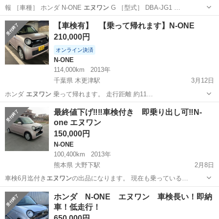
報 ［車種］ ホンダ N-ONE
エヌワン
G ［型式］ DBA-JG1 …
宮城
仙台市
N-ONE
エヌワン
【車検有】⠀【乗って帰れます】N-ONE
210,000円
オンライン決済
N-ONE
114,000km
2013年
千葉県 木更津駅
3月12日
ホンダ
エヌワン
乗って帰れます。 走行距離 約11…
千葉
木更津市
木更津駅
N-ONE
ワゴンR
最終値下げ‼️‼️車検付き 即乗り出し可‼️N-
one エヌワン
150,000円
N-ONE
100,400km
2013年
熊本県 大野下駅
2月8日
車検6月迄付き
エヌワン
の出品になります。 現在も乗っている…
熊本
玉名市
大野下駅
N-ONE
エヌワン
ホンダ N-ONE エヌワン 車検長い！即納
車！低走行！
650,000円