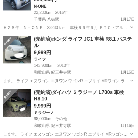
N-ONE
23,230km
2016年
千葉県 八街駅
1月17日
Ｈ２８年 Ｎ－ＯＮＥ 23230ｋｍ 車検Ｒ９年９月 ＥＴＣ・アルミ
ホイール・ワンセグナビ・Bluetooth
千葉
八街市
八街駅
N-ONE
エヌワン
(売約済)ホンダ ライフ JC1 車検 R8.1 パステ
ル
9,999円
ライフ
143,900km
2010年
和歌山県 紀三井寺駅
1月16日
ます。 ライフ エヌワゴン
エヌワン
ワゴンR エブリイ MRワゴン ラ…
和歌山
和歌山市
紀三井寺駅
ライフ
預かり金
(売約済)ダイハツ ミラジーノ L700s 車検
R8.10
9,999円
ミラジーノ
98,000km
その他
和歌山県 紀三井寺駅
1月16日
します。 ライフ エヌワゴン
エヌワン
ワゴンR エブリイ MRワゴン