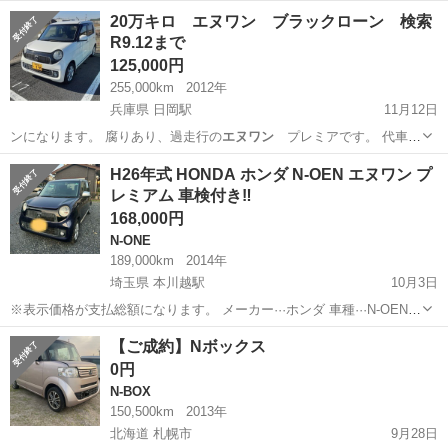
市から
埼玉
狭山市
狭山市駅
N-ONE
エヌワン
20万キロ エヌワン ブラックローン 検索
R9.12まで
125,000円
255,000km
2012年
兵庫県 日岡駅
11月12日
ンになります。 腐りあり、過走行の
エヌワン
プレミアです。 代車号
で活躍中 左…
兵庫
加古川市
日岡駅
ホンダ
エヌワン
H26年式 HONDA ホンダ N-OEN エヌワン プ
レミアム 車検付き‼️
168,000円
N-ONE
189,000km
2014年
埼玉県 本川越駅
10月3日
※表示価格が支払総額になります。 メーカー···ホンダ 車種···N-OEN
グレード…Lパッケージ 年式 平成26年式(2014年式) 走行距離 18.9万
埼玉
川越市
本川越駅
N-ONE
エヌワン
【ご成約】Nボックス
km(若干変動あり) カラー 紺/銀(ツートーンカラー...
0円
N-BOX
150,500km
2013年
北海道 札幌市
9月28日