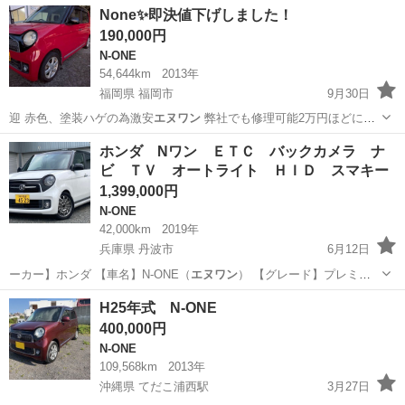
埼玉
三郷市
三郷駅
N-ONE
仕入れ
None✨即決値下げしました！
190,000円
N-ONE
54,644km
2013年
福岡県 福岡市
9月30日
迎 赤色、塗装ハゲの為激安
エヌワン
弊社でも修理可能2万円ほどにな
り…
福岡
福岡市
N-ONE
エヌワン
ホンダ Nワン ＥＴＣ バックカメラ ナ
ビ ＴＶ オートライト ＨＩＤ スマキー
1,399,000円
N-ONE
42,000km
2019年
兵庫県 丹波市
6月12日
ーカー】ホンダ 【車名】N-ONE（
エヌワン
） 【グレード】プレミア
ムツアラー …
兵庫
丹波市
N-ONE
エレメント
H25年式 N-ONE
400,000円
N-ONE
109,568km
2013年
沖縄県 てだこ浦西駅
3月27日