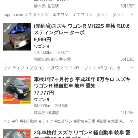
栃木県 雀宮駅
5月15日
-wgn n-own エヌボックス
エヌワン
エヌワゴン タント タントカ
スタム…
栃木
河内郡
雀宮駅
N-BOX
車両
(売約済)スズキ ワゴンR MH22S 車検 R10.6
スティングレー ターボ
9,999円
ワゴンＲ
170,000km
2007年
和歌山県 紀三井寺駅
5月13日
です ライフ エヌワゴン
エヌワン
ワゴンR エブリイ MRワゴン ラ…
和歌山
和歌山市
紀三井寺駅
ワゴンＲ
ワゴンR
車検1年7ヶ月付き 平成28年 8万キロ スズキ
ワゴンR 軽自動車 岐阜 愛知
77,777円
ワゴンＲ
84,000km
2016年
岐阜県 柳津駅
4月24日
パン #軽 #軽自動車 #ライフ #
エヌワン
#愛知 #三重 #滋賀 #大阪 #…
岐阜
岐阜市
柳津駅
ワゴンＲ
ワゴンR
2年車検付 スズキ ワゴンR 軽自動車 岐阜 愛