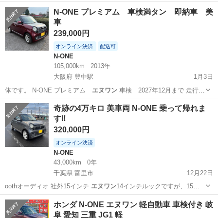
ラ…
和歌山
和歌山市
紀三井寺駅
ミラジーノ
L700
N-ONE プレミアム 車検満タン 即納車 美
車
239,000円
オンライン決済
配送可
N-ONE
105,000km
2013年
大阪府 豊中駅
1月3日
体です。 N-ONE プレミアム
エヌワン
車検 2027年12月まで 走行
距…
大阪
豊中市
豊中駅
N-ONE
ワゴンR
奇跡の4万キロ 美車両 N-ONE 乗って帰れま
す‼️
320,000円
オンライン決済
N-ONE
43,000km
0年
千葉県 富里市
12月22日
oothオーディオ 社外15インチ
エヌワン
14インチルックですが、15イ
ンチに…
千葉
富里市
N-ONE
車両
ホンダ N-ONE エヌワン 軽自動車 車検付き 岐
阜 愛知 三重 JG1 軽