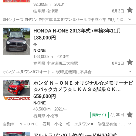
92,305km
2010年
岐阜県 柳津駅
8月3日
#Nシリーズ #Nワン #中古車 #
エヌワン
#パール #平成22年 #9万キロ…
岐阜
岐阜市
柳津駅
ゼスト
パール
HONDA N-ONE 2013年式 •車検8年11月
188,000円
N-ONE
133,000km
2013年
福岡県 小波瀬西工大前駅
8月1日
ホンダ
エヌワン
JG1オートマ 現時点機関に不具合…
福岡
京都郡
小波瀬西工大前駅
N-ONE
ホンダ Ｎ－ＯＮＥ オリジナル☆メモリーナビ
☆バックカメラ☆ＬＫＡＳ☆試乗ＯＫ…
659,000円
N-ONE
48,500km
2021年
7月30日
提携サイト
石川県 小松市
自動車 Ｎ－ＯＮＥ 石川 小松 軽
エヌワン
■ 修復歴有無：
あり ■ 年式（…
石川
小松市
N-ONE
アルトラパンX(上位グレード)H30年式