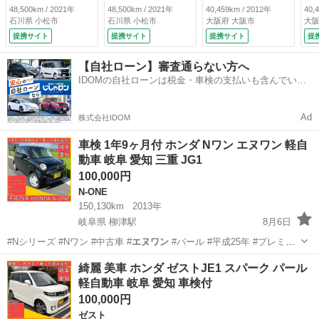
ＯＫ☆ 純正８イン
ＯＫ☆ 純正８イン
シュスタート・オー
シ
48,500km / 2021年
48,500km / 2021年
40,459km / 2012年
40,
チメモリーナビ☆バ
チメモリーナビ☆バ
トエアコン・外品１
ト
石川県 小松市
石川県 小松市
大阪府 大阪市
大阪
ックカメラ☆ＬＥＤ
ックカメラ☆ＬＥＤ
４インチアルミホイ
４
提携サイト
提携サイト
提携サイト
提
ライト☆スマートキ
ライト☆スマートキ
ル・バックモニター
ル
ー☆ハーフレザーシ
ー☆ハーフレザーシ
禁煙車・ＥＴＣ・ド
禁
【自社ローン】審査通らない方へ
ート☆オートエアコ
ート☆オートエアコ
ラレコ・エアバッ
ラ
IDOMの自社ローンは税金・車検の支払いも含んでいる
ン☆前後ドラレコ☆
ン☆前後ドラレコ☆
グ・パワーウィンド
グ
ので毎月の支払額は一定
ＥＴＣ☆ホンダセン
ＥＴＣ☆ホンダセン
ウ・パワーステアリ
ウ
シング☆ＬＫＡＳ☆
シング☆ＬＫＡＳ☆
ング （車検整備
ン
Ad
株式会社IDOM
アダプティブクルー
アダプティブクルー
付）
付
ズコントロール☆試
ズコントロール☆試
車検 1年9ヶ月付 ホンダ Nワン エヌワン 軽自
乗ＯＫ （車検整備
乗ＯＫ （車検整備
動車 岐阜 愛知 三重 JG1
付）
付）
100,000円
N-ONE
150,130km
2013年
岐阜県 柳津駅
8月6日
#Nシリーズ #Nワン #中古車 #
エヌワン
#パール #平成25年 #プレミ
ア…
岐阜
岐阜市
柳津駅
N-ONE
エヌワン
綺麗 美車 ホンダ ゼストJE1 スパーク パール
軽自動車 岐阜 愛知 車検付
100,000円
ゼスト