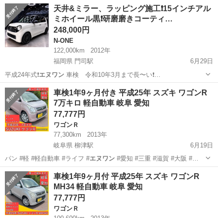
大阪
枚方市
藤阪駅
N-ONE
天井&ミラー、ラッピング施工❗️15インチアル
ミホイール黒❗️研磨磨きコーティ…
248,000円
N-ONE
122,000km
2012年
福岡県 門司駅
6月29日
平成24年式❗️
エヌワン
車検 令和10年3月まで長〜い❗…
福岡
北九州市
門司駅
N-ONE
車検1年9ヶ月付き 平成25年 スズキ ワゴンR
7万キロ 軽自動車 岐阜 愛知
77,777円
ワゴンＲ
77,300km
2013年
岐阜県 柳津駅
6月19日
パン #軽 #軽自動車 #ライフ #
エヌワン
#愛知 #三重 #滋賀 #大阪 #…
岐阜
岐阜市
柳津駅
ワゴンＲ
ワゴンR
車検1年9ヶ月付 平成25年 スズキ ワゴンR
MH34 軽自動車 岐阜 愛知
77,777円
ワゴンＲ