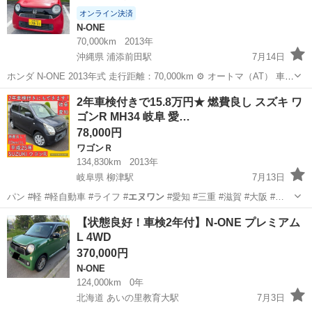
オンライン決済
N-ONE
70,000km
2013年
沖縄県 浦添前田駅
7月14日
ホンダ N-ONE 2013年式 走行距離：70,000km ⚙️ オートマ（AT） 車
検 2028年2月まで 🎨 カラー：レッド 🚘 軽自動車（4人乗り） 低走行
沖縄
浦添市
浦添前田駅
N-ONE
エヌワン
2年車検付きで15.8万円★ 燃費良し スズキ ワ
でコンディション良好！すぐに乗れます。 ✅ エアコン...
ゴンR MH34 岐阜 愛…
78,000円
ワゴンＲ
134,830km
2013年
岐阜県 柳津駅
7月13日
パン #軽 #軽自動車 #ライフ #
エヌワン
#愛知 #三重 #滋賀 #大阪 #…
岐阜
岐阜市
柳津駅
ワゴンＲ
ワゴンR
【状態良好！車検2年付】N-ONE プレミアム
L 4WD
370,000円
N-ONE
124,000km
0年
北海道 あいの里教育大駅
7月3日