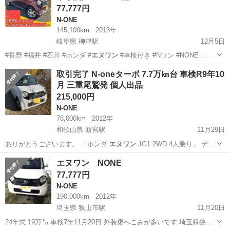
77,777円
N-ONE
145,100km
2013年
岐阜県 柳津駅
12月5日
#長野 #福井 #石川 #ホンダ #
エヌワン
#車検付き #Nワン #NONE …
岐阜
岐阜市
柳津駅
N-ONE
エヌワン
取引完了 N-oneターボ 7.7万㎞台 車検R9年10
月 三重尾鷲発 個人出品
215,000円
N-ONE
78,000km
2012年
和歌山県 新宮駅
11月29日
ありがとうございます。 「ホンダ
エヌワン
JG1 2WD 4人乗り」 デ
ィ…
和歌山
新宮市
新宮駅
N-ONE
エヌワン
エヌワン NONE
77,777円
N-ONE
190,000km
2012年
埼玉県 狭山市駅
11月20日
24年式 19万㌔ 車検7年11月20日 外装傷へこみが多いです 埼玉県狭山