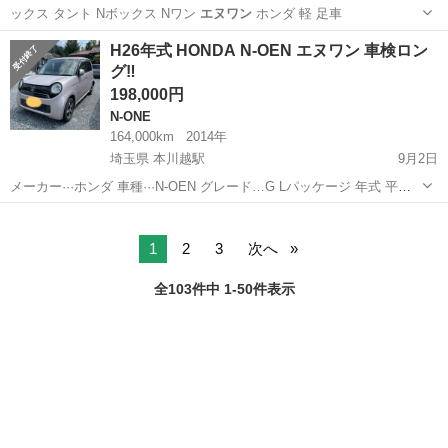
ックス タント Nボックス Nワン
エヌワン
ホンダ 軽 足車
北海道
札幌市
N-BOX
車両
H26年式 HONDA N-OEN エヌワン 車検ロン
グ‼️
198,000円
N-ONE
164,000km
2014年
埼玉県 本川越駅
9月2日
メーカー···ホンダ 車種···N-OEN グレード…G Lパッケージ 年式 平成
26年式(2014年式) 走行距離 16.4万km(若干変動あり) カラー ピンク 車
埼玉
川越市
本川越駅
N-ONE
エヌワン
検 2027/1月まで 修復歴 なし 不...
1
2
3
次へ
全103件中 1-50件表示