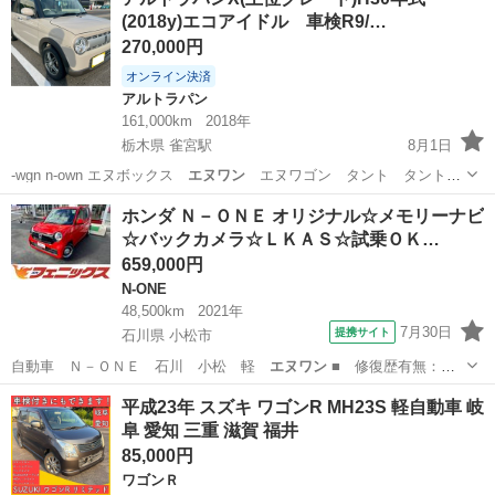
(2018y)エコアイドル 車検R9/…
270,000円
オンライン決済
アルトラパン
161,000km
2018年
栃木県 雀宮駅
8月1日
-wgn n-own エヌボックス
エヌワン
エヌワゴン タント タントカ
スタム…
栃木
河内郡
雀宮駅
アルトラパン
ホンダ Ｎ－ＯＮＥ オリジナル☆メモリーナビ
☆バックカメラ☆ＬＫＡＳ☆試乗ＯＫ…
659,000円
N-ONE
48,500km
2021年
7月30日
提携サイト
石川県 小松市
自動車 Ｎ－ＯＮＥ 石川 小松 軽
エヌワン
■ 修復歴有無：
あり ■ 年式（…
石川
小松市
N-ONE
平成23年 スズキ ワゴンR MH23S 軽自動車 岐
阜 愛知 三重 滋賀 福井
85,000円
ワゴンＲ