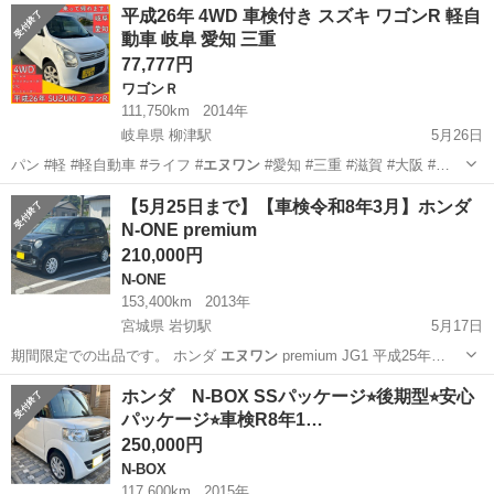
栃木
河内郡
雀宮駅
その他
平成26年 4WD 車検付き スズキ ワゴンR 軽自
動車 岐阜 愛知 三重
77,777円
ワゴンＲ
111,750km
2014年
岐阜県 柳津駅
5月26日
パン #軽 #軽自動車 #ライフ #
エヌワン
#愛知 #三重 #滋賀 #大阪 #…
岐阜
岐阜市
柳津駅
ワゴンＲ
ワゴンR
【5月25日まで】【車検令和8年3月】ホンダ
N-ONE premium
210,000円
N-ONE
153,400km
2013年
宮城県 岩切駅
5月17日
期間限定での出品です。 ホンダ
エヌワン
premium JG1 平成25年…
宮城
仙台市
岩切駅
N-ONE
ボンネット
ホンダ N-BOX SSパッケージ⭐︎後期型⭐︎安心
パッケージ⭐︎車検R8年1…
250,000円
N-BOX
117,600km
2015年