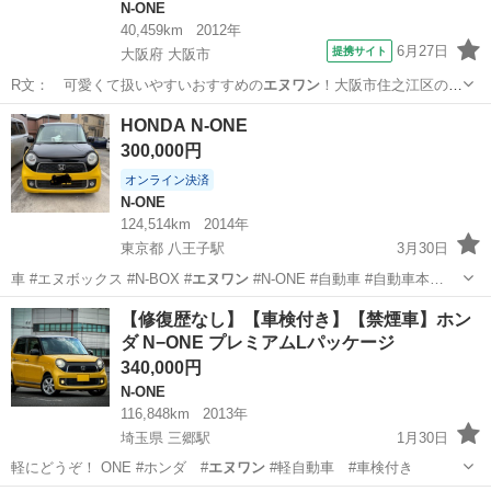
N-ONE
40,459km
2012年
6月27日
提携サイト
大阪府 大阪市
R文： 可愛くて扱いやすいおすすめの
エヌワン
！大阪市住之江区のオ
カベオートまで！…
大阪
大阪市
N-ONE
HONDA N-ONE
300,000円
オンライン決済
N-ONE
124,514km
2014年
東京都 八王子駅
3月30日
車 #エヌボックス #N-BOX #
エヌワン
#N-ONE #自動車 #自動車本…
東京
八王子市
八王子駅
N-ONE
走行距離
【修復歴なし】【車検付き】【禁煙車】ホン
ダ N−ONE プレミアムLパッケージ
340,000円
N-ONE
116,848km
2013年
埼玉県 三郷駅
1月30日
軽にどうぞ！ ONE #ホンダ #
エヌワン
#軽自動車 #車検付き