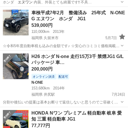
ホンダ
エヌワン
内装、外装とても綺麗です❗️ 不具…
沖縄
うるま市
てだこ浦西駅
N-ONE
エヌワン
車検平成7年2月 整備済み 25年式 N-ONE
G エヌワン ホンダ JG1
539,000円
110,000km
2013年
福岡県 久留米市
5月7日
☆令和5年度自動車税も込みの金額です♪ ☆安心のコミコミ価格掲載で
す♪ ※第三者検査機関鑑定済み車輛です。鑑定書もございますので安
福岡
久留米市
ホンダ
エヌワン
H26 ホンダ N-one 走行15万3千 禁煙JG1 G/L
心して乗っていただけます♪ （修復歴なし、実走行） ○車種：ホン
パッケージ 車…
ダ N-O...
200,000円
オンライン決済
配送可
N-ONE
153,680km
2014年
福岡県 井尻駅
7月24日
分割や後払いの提案は基本お断りで返信しないと思うのでご容赦くだ
さい。 禁煙車 程度によりますが初代か現行ミライース、もしくは前型
福岡
春日市
井尻駅
N-ONE
HONDA Nワン プレミアム 軽自動車 岐阜 愛
のアルトの黒なら交換もしくは追金検討中です。 ※黒以外は🆖なので
知 三重 軽自動車 JG1
白ならありますが…といった類...
77,777円