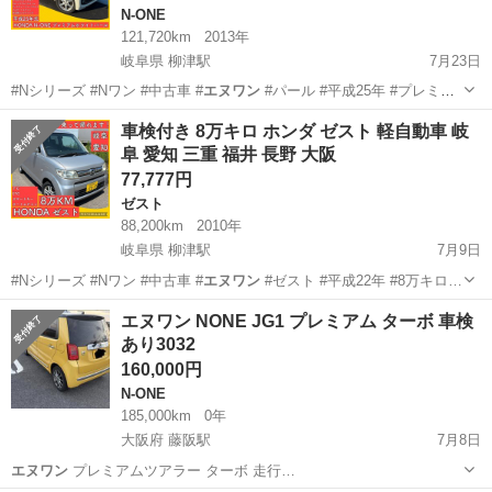
N-ONE
121,720km
2013年
岐阜県 柳津駅
7月23日
#Nシリーズ #Nワン #中古車 #
エヌワン
#パール #平成25年 #プレミ
ア…
岐阜
岐阜市
柳津駅
N-ONE
軽自動車
車検付き 8万キロ ホンダ ゼスト 軽自動車 岐
阜 愛知 三重 福井 長野 大阪
77,777円
ゼスト
88,200km
2010年
岐阜県 柳津駅
7月9日
#Nシリーズ #Nワン #中古車 #
エヌワン
#ゼスト #平成22年 #8万キロ…
岐阜
岐阜市
柳津駅
ゼスト
SUZUKI
エヌワン NONE JG1 プレミアム ターボ 車検
あり3032
160,000円
N-ONE
185,000km
0年
大阪府 藤阪駅
7月8日
エヌワン
プレミアムツアラー ターボ 走行…