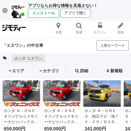
アプリならお得な情報を見逃さない！
インストール
アプリで開く
全国
検索
ログイン
投稿
「エヌワン」の中古車
人気キーワード
ホンダ エヌワン
エリア
カテゴリ
詳細
新着順
ホンダ Ｎ－ＯＮＥ
ホンダ Ｎ－ＯＮＥ
ホンダ Ｎ－ＯＮＥ
ホ
オリジナル☆メモリ
オリジナル☆メモリ
Ｇ 純正ナビ・地Ｔ
Ｇ
ーナビ☆バックカメ
ーナビ☆バックカメ
Ｖ・ＣＤ／ＤＶＤ・
Ｖ
ラ☆ＬＫＡＳ☆試乗
ラ☆ＬＫＡＳ☆試乗
スマートキー・プッ
ス
659,000円
659,000円
341,000円
34