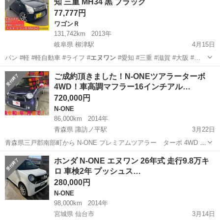
知 三重 MH34 黒 ブラック
77,777円
ワゴンＲ
131,742km
2013年
岐阜県 柳津駅
4月15日
パン #軽 #軽自動車 #ライフ #
エヌワン
#愛知 #三重 #滋賀 #大阪 #…
岐阜
岐阜市
柳津駅
ワゴンＲ
ワゴンR
ご成約頂きました！N-ONEツアラーターボ
4WD！車高調マフラー16インチアル…
720,000円
N-ONE
86,000km
2014年
青森県 諏訪ノ平駅
3月22日
青森県三戸郡南部町から N-ONE プレミアムツアラー ターボ 4WD 平
成26年式 走行86000キロ 車検令和9年6月まで！ テイン車高調 社外マ
青森
三戸郡
諏訪ノ平駅
N-ONE
エヌワン
ホンダ N-ONE エヌワン 26年式 走行9.8万キ
フラー 新品バッテリー 新品ディスプレイオーディオ 16インチアルミ
ロ 車検2年 プッシュス…
ホイ...
280,000円
N-ONE
98,000km
2014年
宮城県 仙台市
3月14日