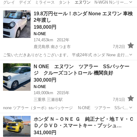
グレイ デイズ ミライース タント
エヌワン
N-WGN Nシリー
ズ NBOX …
北海道
札幌市
あいの里教育大駅
N-ONE
19.8万円セール！ホンダ None エヌワン 車検
2年渡し
198,000円
N-ONE
174,453km
2012年
鹿児島県 南さつま市
7月2日
ご覧いただきありがとうございます。 平成24年式 ホンダ None 走行距
離 174453km 現在不具合なく調子いいです。 車検2年付けてのお渡し
鹿児島
南さつま市
N-ONE
エヌワン
N ONE エヌワン ツアラー SSパッケー
です。 ローンやカード決済も可能ですのでお気軽にお問い合わせ下さ
ジ クルーズコントロール 機関良好
いm(...
300,000円
N-ONE
149,000km
2015年
三重県 三瀬谷駅
7月1日
none ツアラー（ターボ）ssパッケージ N-ONE ツアラー SSパッ
ケージ クルーズコントロール パドルシフト 年式 2015 車検 R10年4
三重
多気郡
三瀬谷駅
N-ONE
ツアラー
ホンダ Ｎ－ＯＮＥ Ｇ 純正ナビ・地ＴＶ・Ｃ
月 走行距離 14....
Ｄ／ＤＶＤ・スマートキー・プッシュ…
341,000円