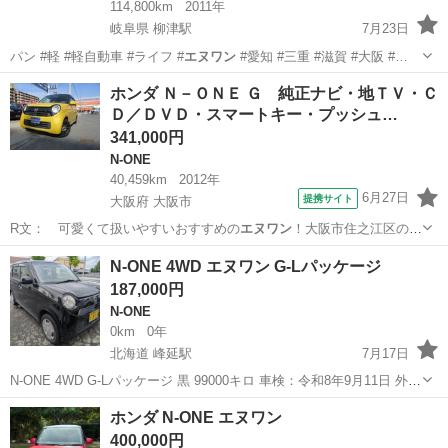
114,800km
2011年
岐阜県 柳津駅
7月23日
パン #軽 #軽自動車 #ライフ #
エヌワン
#愛知 #三重 #滋賀 #大阪 #…
岐阜
岐阜市
柳津駅
ワゴンＲ
ワゴンR
ホンダ Ｎ－ＯＮＥ Ｇ 純正ナビ・地ＴＶ・Ｃ
Ｄ／ＤＶＤ・スマートキー・プッシュ…
341,000円
N-ONE
40,459km
2012年
6月27日
提携サイト
大阪府 大阪市
R文： 可愛くて扱いやすいおすすめの
エヌワン
！大阪市住之江区のオ
カベオートまで！…
大阪
大阪市
N-ONE
N-ONE 4WD エヌワン G-Lパッケージ
187,000円
N-ONE
0km
0年
北海道 峰延駅
7月17日
N-ONE 4WD G-Lパッケージ 黒 99000キロ 車検：令和8年9月11日 外
装、各部サビあり エアコンOK ナビ、ETCついています。 保証なし、
北海道
美唄市
峰延駅
N-ONE
ホンダ N-ONE エヌワン
現状渡しです。 名義変更後、ご入金後のお渡しになります。
400,000円