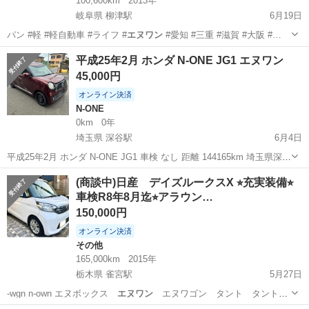
100,600km
2013年
岐阜県 柳津駅
6月19日
パン #軽 #軽自動車 #ライフ #
エヌワン
#愛知 #三重 #滋賀 #大阪 #…
岐阜
岐阜市
柳津駅
ワゴンＲ
ワゴンR
平成25年2月 ホンダ N-ONE JG1 エヌワン
45,000円
オンライン決済
N-ONE
0km
0年
埼玉県 深谷駅
6月4日
平成25年2月 ホンダ N-ONE JG1 車検 なし 距離 144165km 埼玉県深谷
市です！ 軽自動車ナンバー付きの車両の取り引きはトラブル防止の
埼玉
深谷市
深谷駅
N-ONE
(商談中)日産 デイズルークスX ⭐︎充実装備⭐︎
為、名義変更後の引き渡しになりますのでご理解下さい。 ※必ず免許
車検R8年8月迄⭐︎アラウン…
証写...
150,000円
オンライン決済
その他
165,000km
2015年
栃木県 雀宮駅
5月27日
-wgn n-own エヌボックス
エヌワン
エヌワゴン タント タントカ
スタム…