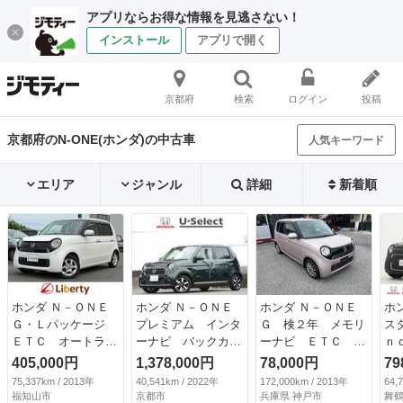
アプリならお得な情報を見逃さない！
インストール
アプリで開く
京都府
検索
ログイン
投稿
京都府のN-ONE(ホンダ)の中古車
人気キーワード
エリア
ジャンル
詳細
新着順
ホンダ Ｎ－ＯＮＥ
ホンダ Ｎ－ＯＮＥ
ホンダ Ｎ－ＯＮＥ
ホ
Ｇ・Ｌパッケージ
プレミアム インタ
Ｇ 検２年 メモリ
ス
ＥＴＣ オートライ
ーナビ バックカメ
ーナビ ＥＴＣ ワ
ｎ
ト スマートキー
ラ ホンダセンシン
ンセグスマートキ
Ｈ
405,000円
1,378,000円
78,000円
79
アイドリングストッ
グ ＬＥＤヘッドラ
ー ベンチシート
国
75,337km / 2013年
40,541km / 2022年
172,000km / 2013年
64,
プ 電動格納ミラ
イト オートハイビ
電格ミラー メモリ
車
福知山市
京都市
兵庫県 神戸市
舞