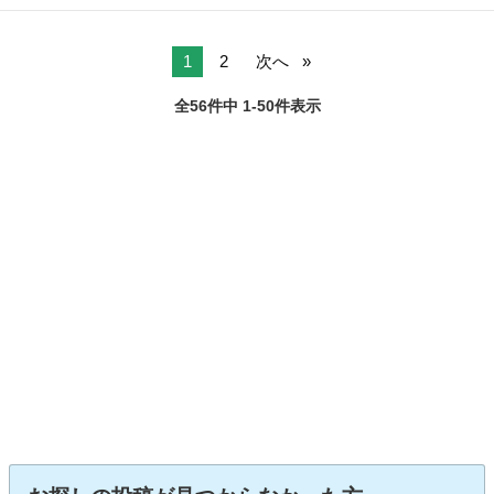
レミアムツアラー 車検 令和6年7月まで 走行距離 174200km 車体
京都
亀岡市
馬堀駅
N-ONE
車両
色 プレミアムブルームーンパール ミッション CVT オート...
1
2
次へ
全56件中 1-50件表示