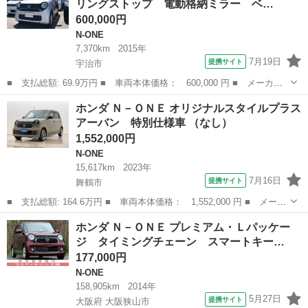
リングストップ 電動格納ミラー ベ…
ラー ベンチ...
600,000円
N-ONE
7,370km
2015年
7月19日
提携サイト
宇治市
■ 支払総額: 69.9万円 ■ 車両本体価格： 600,000 円 ■ メーカー
名： ホンダ ■ 車種名： Ｎ－ＯＮＥ ■ グレード名： Ｇ スマ
京都
宇治市
N-ONE
ホンダ Ｎ－ＯＮＥ オリジナルスタイルプラス
ートキー アイドリングストップ 電動格納ミラー ベンチシート
アーバン 特別仕様車 （なし）
ＣＶＴ 盗難...
1,552,000円
N-ONE
15,617km
2023年
7月16日
提携サイト
舞鶴市
■ 支払総額: 164.6万円 ■ 車両本体価格： 1,552,000 円 ■ メーカ
ー名： ホンダ ■ 車種名： Ｎ－ＯＮＥ ■ グレード名： オリジ
京都
舞鶴市
N-ONE
ホンダ Ｎ－ＯＮＥ プレミアム・Ｌパッケー
ナルスタイルプラスアーバン 特別仕様車 ■ 排気量： 660cc ■ ...
ジ タイミングチェーン スマートキー…
177,000円
N-ONE
158,905km
2014年
5月27日
提携サイト
大阪府 大阪狭山市