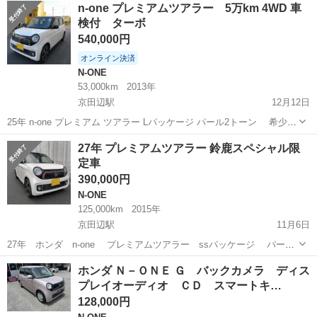
京都
亀岡市
千代川駅
N-ONE
車両
n-one プレミアムツアラー 5万km 4WD 車
車体色 ブラック ミッション CVT オートマ ...
検付 ターボ
540,000円
オンライン決済
N-ONE
53,000km
2013年
京田辺駅
12月12日
25年 n-one プレミアム ツアラー Lパッケージ パール2トーン 希少
4WD 前オーナー福岡 走行距離 53000km 車検8年6月 修復歴なし
京都
京田辺市
京田辺駅
N-ONE
走行距離
27年 プレミアムツアラー 鈴鹿スペシャル限
メンテナンス状況も程度も良好 不具合なし 下回り塗装済 数少ない...
定車
390,000円
N-ONE
125,000km
2015年
京田辺駅
11月6日
27年 ホンダ n-one プレミアムツアラー ssパッケージ パール
2トーン かなり希少な一台お探しの方是非 鈴鹿スペシャル 3500台
京都
京田辺市
京田辺駅
N-ONE
エンジン
ホンダ Ｎ－ＯＮＥ Ｇ バックカメラ ディス
限定車 車検8年1月 125000km ss専用左右シートヒーター ss専用
プレイオーディオ ＣＤ スマートキ…
4...
128,000円