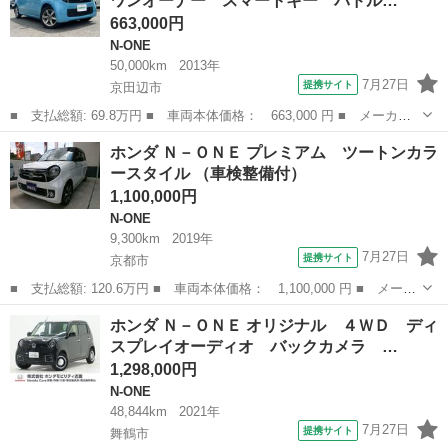
ワンオーナー スマートキー パドル…
ＩＤ スマート...
663,000円
N-ONE
50,000km
2013年
7月27日
提携サイト
京田辺市
■ 支払総額: 69.8万円 ■ 車両本体価格： 663,000 円 ■ メーカー
名： ホンダ ■ 車種名： Ｎ－ＯＮＥ ■ グレード名： ツアラ
京都
京田辺市
N-ONE
ホンダ Ｎ－ＯＮＥ プレミアム ツートンカラ
ー・Ｌパッケージ ワンオーナー スマートキー パドルシフト 社
ースタイル （車検整備付）
外ツイーター ...
1,100,000円
N-ONE
9,300km
2019年
7月27日
提携サイト
京都市
■ 支払総額: 120.6万円 ■ 車両本体価格： 1,100,000 円 ■ メーカ
ー名： ホンダ ■ 車種名： Ｎ－ＯＮＥ ■ グレード名： プレミ
京都
京都市
N-ONE
ホンダ Ｎ－ＯＮＥ オリジナル ４ＷＤ ディ
アム ツートンカラースタイル ■ 排気量： 660cc ■ ドア枚数：...
スプレイオーディオ バックカメラ …
1,298,000円
N-ONE
48,844km
2021年
7月27日
提携サイト
舞鶴市