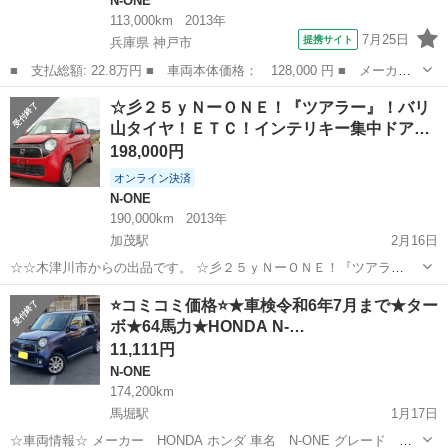
N-ONE
113,000km
2013年
7月25日
提携サイト
兵庫県 神戸市
■ 支払総額: 22.8万円 ■ 車両本体価格： 128,000 円 ■ メーカー
名： ホンダ ■ 車種名： Ｎ－ＯＮＥ ■ グレード名： Ｇ バッ
兵庫
神戸市
N-ONE
☆彡２５ｙＮーＯＮＥ！『ツアラー』！バリ
クカメラ ディスプレイオーディオ ＣＤ スマートキー ■ 排気
山タイヤ！ＥＴＣ！インテリキー集中ドア…
量： 660...
198,000円
オンライン決済
N-ONE
190,000km
2013年
加茂駅
2月16日
☆☆木津川市からの出品です。 ☆彡２５ｙＮーＯＮＥ！『ツアラ
ー』！バリ山タイヤ！ＥＴＣ！インテリキー集中ドア！プッシュスタ
京都
木津川市
加茂駅
N-ONE
ツアラー
⭐️コミコミ価格⭐️★車検令和6年7月まで★ター
ート実検令和８年４月！ ＠２５ｙＮーＯＮＥ！『ツアラー』です。エ
ボ★64馬力★HONDA N-…
アコンは良く効き集中ドアですので便...
11,111円
N-ONE
174,200km
馬堀駅
1月17日
☆車両情報☆ メーカー HONDA ホンダ 車名 N-ONE グレード プ