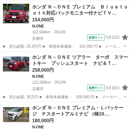
名： ホンダ ■ 車種名： Ｎ－ＯＮＥ ■ グレード名： ツアラ
京都
京都市
N-ONE
ホンダ Ｎ－ＯＮＥ プレミアム Ｂｌｕｅｔｏ
ー・Ａパッケージ ターボ ＣＴＢＡ バックモニター付ナビ ＥＴ
ｏｔｈ対応バックモニター付ナビＴＶ…
Ｃ キセノン ...
154,000円
N-ONE
112,554km
2013年
5月22日
提携サイト
京都市
■ 支払総額: 25.9万円 ■ 車両本体価格： 154,000 円 ■ メーカー
名： ホンダ ■ 車種名： Ｎ－ＯＮＥ ■ グレード名： プレミア
京都
京都市
N-ONE
ホンダ Ｎ－ＯＮＥ ツアラー ターボ スマー
ム Ｂｌｕｅｔｏｏｔｈ対応バックモニター付ナビＴＶ ＥＴＣ キ
トキー プッシュスタート ナビ＆Ｔ…
セノン 外品...
258,000円
N-ONE
122,000km
2013年
5月16日
提携サイト
京都市
■ 支払総額: 35万円 ■ 車両本体価格： 258,000 円 ■ メーカー
名： ホンダ ■ 車種名： Ｎ－ＯＮＥ ■ グレード名： ツアラ
京都
京都市
N-ONE
ホンダ Ｎ－ＯＮＥ プレミアム・Ｌパッケー
ー ターボ スマートキー プッシュスタート ナビ＆ＴＶ＆ＣＤ＆
ジ Ｐスタートアルミナビ （検10.…
Ｂｌｕｅｔｏｏｔｈ...
180,000円
N-ONE