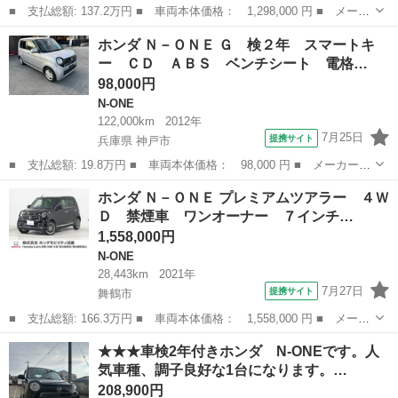
■ 支払総額: 137.2万円 ■ 車両本体価格： 1,298,000 円 ■ メーカ
ー名： ホンダ ■ 車種名： Ｎ－ＯＮＥ ■ グレード名： オリジ
京都
舞鶴市
N-ONE
ホンダ Ｎ－ＯＮＥ Ｇ 検２年 スマートキ
ナル ４ＷＤ ディスプレイオーディオ バックカメラ 渋滞追従機
ー ＣＤ ＡＢＳ ベンチシート 電格…
能付アダ...
98,000円
N-ONE
122,000km
2012年
7月25日
提携サイト
兵庫県 神戸市
■ 支払総額: 19.8万円 ■ 車両本体価格： 98,000 円 ■ メーカー
名： ホンダ ■ 車種名： Ｎ－ＯＮＥ ■ グレード名： Ｇ 検２
兵庫
神戸市
N-ONE
ホンダ Ｎ－ＯＮＥ プレミアムツアラー ４Ｗ
年 スマートキー ＣＤ ＡＢＳ ベンチシート 電格ミラー スマ
Ｄ 禁煙車 ワンオーナー ７インチ…
ートキー ＣＤ...
1,558,000円
N-ONE
28,443km
2021年
7月27日
提携サイト
舞鶴市
■ 支払総額: 166.3万円 ■ 車両本体価格： 1,558,000 円 ■ メーカ
ー名： ホンダ ■ 車種名： Ｎ－ＯＮＥ ■ グレード名： プレミ
京都
舞鶴市
N-ONE
★★★車検2年付きホンダ N-ONEです。人
アムツアラー ４ＷＤ 禁煙車 ワンオーナー ７インチナビ バッ
気車種、調子良好な1台になります。…
クカメラ...
208,900円