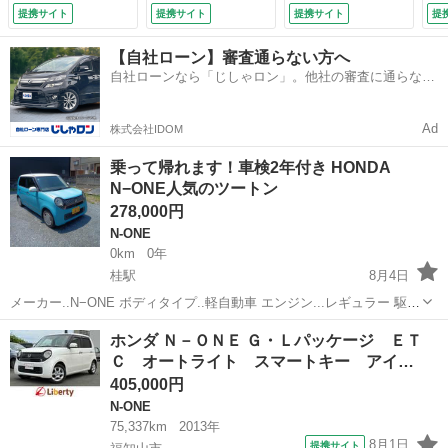
ー ベンチシート
ーム 電子パーキン
ーナビ ＥＴＣ ワ
ナ
提携サイト
提携サイト
提携サイト
提
ＣＶＴ ＥＳＣ Ｃ
グブレーキ ブレー
ンセグ アルミスマ
セ
Ｄ ＤＶＤ再生 ミ
キホールド シート
ートキー ベンチシ
ｔ
【自社ローン】審査通らない方へ
ュージックプレイヤ
ヒーター エアバッ
ート 電格ミラー
Ｄ
自社ローンなら「じしゃロン」。他社の審査に通らなか
ー接続可 チップア
グ 盗難防止装置
（検10.8）
個
った方も
ップシート アルミ
リアカメラ レーン
滑
ホイール エアコン
キープアシスト
ド
Ad
株式会社IDOM
（車検整備付）
（車検整備付）
（
乗って帰れます！車検2年付き HONDA
N−ONE人気のツートン
278,000円
N-ONE
0km
0年
桂駅
8月4日
メーカー..N−ONE ボディタイプ..軽自動車 エンジン...レギュラー 駆動
式...2WD ご覧頂きありがとうございます。 入庫後に内装外装リフレッ
京都
京都市
桂駅
N-ONE
車両
ホンダ Ｎ－ＯＮＥ Ｇ・Ｌパッケージ ＥＴ
シュ✨ お手頃かつ程度重視でお探しの方には是非オススメの一...
Ｃ オートライト スマートキー アイ…
405,000円
N-ONE
75,337km
2013年
8月1日
提携サイト