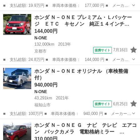
■ 支払総額: 19.9万円 ■ 車両本体価格： 177,000 円 ■ メーカー
名： ホンダ ■ 車種名： Ｎ－ＯＮＥ ■ グレード名： プレミア
大阪
大阪狭山市
N-ONE
ホンダ Ｎ－ＯＮＥ プレミアム・Ｌパッケー
ム・Ｌパッケージ タイミングチェーン スマートキー プッシュス
ジ ＥＴＣ キセノン 純正１４インチ…
タート ベン...
144,000円
N-ONE
132,000km
2013年
7月16日
提携サイト
京都市
■ 支払総額: 24.8万円 ■ 車両本体価格： 144,000 円 ■ メーカー
名： ホンダ ■ 車種名： Ｎ－ＯＮＥ ■ グレード名： プレミア
京都
京都市
N-ONE
ホンダ Ｎ－ＯＮＥ オリジナル （車検整備
ム・Ｌパッケージ ＥＴＣ キセノン 純正１４インチアルミ タイ
付）
ミングチェー...
940,000円
N-ONE
43,291km
2021年
6月25日
提携サイト
福知山市
■ 支払総額: 100万円 ■ 車両本体価格： 940,000 円 ■ メーカー
名： ホンダ ■ 車種名： Ｎ－ＯＮＥ ■ グレード名： オリジナ
京都
福知山市
N-ONE
ホンダ Ｎ－ＯＮＥ Ｇ ナビ テレビ エアコ
ル ■ 排気量： 660cc ■ ドア枚数： 5D ■ ミッション： CVT...
ン バックカメラ 電動格納ミラー …
310,000円