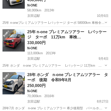
N-ONE
58,000km
2013年
京田辺駅
10月6日
25年 n-oneプレミアムツアラー Lパッケージ ターボ 58000km 車検令和
8年9月 パールホワイト 修復歴なし ワンオーナー女性 ホンダデ
京都
京田辺市
京田辺駅
N-ONE
bluetooth
25年 n-one プレミアムツアラー Lパッケー
ィーラー下取り車 ホンダディーラー車検、点検 管理車 bluetooth...
ジ ターボ 11万km 車検…
330,000円
N-ONE
113,000km
2013年
京田辺駅
9月4日
25年 ホンダ n-one プレミアムツアラー Lパッケージ 11万km 車
検令和8年5月 レッドブラック2トーン 修復なし 3.5点 内装評価B ホ
京都
京田辺市
京田辺駅
N-ONE
車両
28年 ホンダ n-one プレミアムツアラー タ
ンダオートオークション仕入れ車両 無限フロアマット パドルシフト
ーボ 後期 令和9年8月
...
250,000円
N-ONE
70,000km
2016年
京田辺駅
8月27日
28年7月 ホンダ n-one プレミアムツアラー 希少後期型 パールホワ