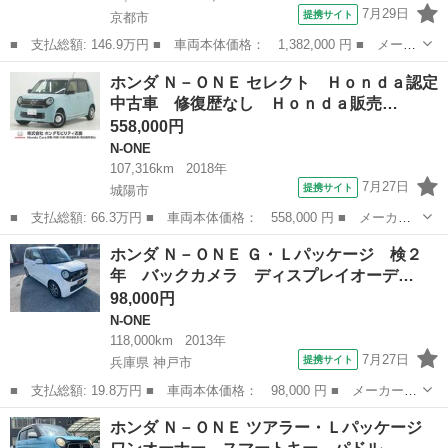
7月29日
提携サイト
京都市
■ 支払総額: 146.9万円 ■ 車両本体価格： 1,382,000 円 ■ メーカ
ー名： ホンダ ■ 車種名： Ｎ－ＯＮＥ ■ グレード名： オリジ
京都
京都市
N-ONE
ホンダ Ｎ－ＯＮＥ セレクト Ｈｏｎｄａ認定
ナル 新品タイヤ／保証書／純正 ８インチ ＳＤナビ／ホンダセン
中古車 修復歴なし Ｈｏｎｄａ販売…
シング／...
558,000円
N-ONE
107,316km
2018年
7月27日
提携サイト
城陽市
■ 支払総額: 66.3万円 ■ 車両本体価格： 558,000 円 ■ メーカー
名： ホンダ ■ 車種名： Ｎ－ＯＮＥ ■ グレード名： セレク
京都
城陽市
N-ONE
ホンダ Ｎ－ＯＮＥ Ｇ・Ｌパッケージ 検２
ト Ｈｏｎｄａ認定中古車 修復歴なし Ｈｏｎｄａ販売店全国保証
年 バックカメラ ディスプレイオーデ…
１年 ワンオー...
98,000円
N-ONE
118,000km
2013年
7月27日
提携サイト
兵庫県 神戸市
■ 支払総額: 19.8万円 ■ 車両本体価格： 98,000 円 ■ メーカー
名： ホンダ ■ 車種名： Ｎ－ＯＮＥ ■ グレード名： Ｇ・Ｌパ
兵庫
神戸市
N-ONE
ホンダ Ｎ－ＯＮＥ ツアラー・Ｌパッケージ
ッケージ 検２年 バックカメラ ディスプレイオーディ ＣＤ Ｈ