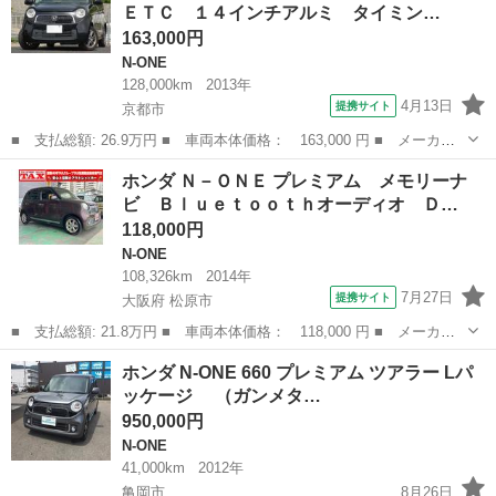
ＥＴＣ １４インチアルミ タイミン…
ルミ タイミン...
163,000円
N-ONE
128,000km
2013年
4月13日
提携サイト
京都市
■ 支払総額: 26.9万円 ■ 車両本体価格： 163,000 円 ■ メーカー
名： ホンダ ■ 車種名： Ｎ－ＯＮＥ ■ グレード名： ツアラ
京都
京都市
N-ONE
ホンダ Ｎ－ＯＮＥ プレミアム メモリーナ
ー ターボ ナビ ＥＴＣ １４インチアルミ タイミングチェーン
ビ Ｂｌｕｅｔｏｏｔｈオーディオ Ｄ…
■ 排気量：...
118,000円
N-ONE
108,326km
2014年
7月27日
提携サイト
大阪府 松原市
■ 支払総額: 21.8万円 ■ 車両本体価格： 118,000 円 ■ メーカー
名： ホンダ ■ 車種名： Ｎ－ＯＮＥ ■ グレード名： プレミア
大阪
松原市
N-ONE
ホンダ N-ONE 660 プレミアム ツアラー Lパ
ム メモリーナビ Ｂｌｕｅｔｏｏｔｈオーディオ ＤＶＤ フルセ
ッケージ （ガンメタ…
グ バックカ...
950,000円
N-ONE
41,000km
2012年
亀岡市
8月26日