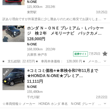
N-ONE
115,900km
2013年
東野駅
3月25日
訳あり理由ですが外装塗装に少し難ありのために格安でお譲りしま
す。 弊社引き取り後まだ名義変更を済ませていませんので、必要な書
京都
京都市
東野駅
N-ONE
車両
ホンダ Ｎ－ＯＮＥ プレミアム・Ｌパッケー
類が届き次第に弊社に名義変更をしてからのお引き渡しになります。
ジ 検２年 メモリーナビ バックカメ…
現車確認、試乗は可能ですので...
128,000円
N-ONE
168,000km
2013年
7月25日
提携サイト
兵庫県 神戸市
■ 支払総額: 22.8万円 ■ 車両本体価格： 128,000 円 ■ メーカー
名： ホンダ ■ 車種名： Ｎ－ＯＮＥ ■ グレード名： プレミア
兵庫
神戸市
N-ONE
⭐️コミコミ価格⭐️★車検令和7年11月まで
ム・Ｌパッケージ 検２年 メモリーナビ バックカメラ ＥＴＣ
★HONDA N-ONE★プレミア…
ワンセグ ス...
11,111円
N-ONE
155,480km
千代川駅
2月22日
☆車両情報☆ メーカー HONDA ホンダ 車名 N-ONE グレード
Premium Lパッケージ 車検 令和7年11月まで 走行距離 155480km