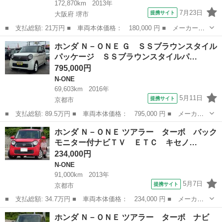
172,870km
2013年
7月23日
提携サイト
大阪府 堺市
■ 支払総額: 21万円 ■ 車両本体価格： 180,000 円 ■ メーカー
名： ホンダ ■ 車種名： Ｎ－ＯＮＥ ■ グレード名： プレミア
大阪
堺市
N-ONE
ホンダ Ｎ－ＯＮＥ Ｇ ＳＳブラウンスタイル
ム・Ｌパッケージ Ｐスタートアルミナビ ■ 排気量： 660cc ■ ド
パッケージ ＳＳブラウンスタイルパ…
ア枚数...
795,000円
N-ONE
69,603km
2016年
5月11日
提携サイト
京都市
■ 支払総額: 89.5万円 ■ 車両本体価格： 795,000 円 ■ メーカー
名： ホンダ ■ 車種名： Ｎ－ＯＮＥ ■ グレード名： Ｇ ＳＳ
京都
京都市
N-ONE
ホンダ Ｎ－ＯＮＥ ツアラー ターボ バック
ブラウンスタイルパッケージ ＳＳブラウンスタイルパッケージ特別
モニター付ナビＴＶ ＥＴＣ キセノ…
仕様車 木目...
234,000円
N-ONE
91,000km
2013年
5月7日
提携サイト
京都市
■ 支払総額: 34.7万円 ■ 車両本体価格： 234,000 円 ■ メーカー
名： ホンダ ■ 車種名： Ｎ－ＯＮＥ ■ グレード名： ツアラ
京都
京都市
N-ONE
ホンダ Ｎ－ＯＮＥ ツアラー ターボ ナビ
ー ターボ バックモニター付ナビＴＶ ＥＴＣ キセノン 外品ア