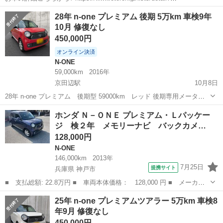
carno=048031 来店不要で全国対応中🗾(※沖縄/北海道/離島除く) 携帯
京都
福知山市
N-ONE
オトロン
28年 n-one プレミアム 後期 5万km 車検9年
さえあれば即日審査・契約もできちゃう✨...
10月 修復なし
450,000円
オンライン決済
N-ONE
59,000km
2016年
京田辺駅
10月8日
28年 n-one プレミアム 後期型 59000km レッド 後期専用メーター
後期専用テールランプ 後期専用LEDフォグ 後期専用ハーフレザーシー
京都
京田辺市
京田辺駅
N-ONE
後期
ホンダ Ｎ－ＯＮＥ プレミアム・Ｌパッケー
ト 燃費のよいNA アイドリングストップ スマートキー2個 車検令和9年
ジ 検２年 メモリーナビ バックカメ…
1...
128,000円
N-ONE
146,000km
2013年
7月25日
提携サイト
兵庫県 神戸市
■ 支払総額: 22.8万円 ■ 車両本体価格： 128,000 円 ■ メーカー
名： ホンダ ■ 車種名： Ｎ－ＯＮＥ ■ グレード名： プレミア
兵庫
神戸市
N-ONE
25年 n-one プレミアムツアラー 5万km 車検8
ム・Ｌパッケージ 検２年 メモリーナビ バックカメラ ＥＴＣ
年9月 修復なし
地デジ アル...
450,000円