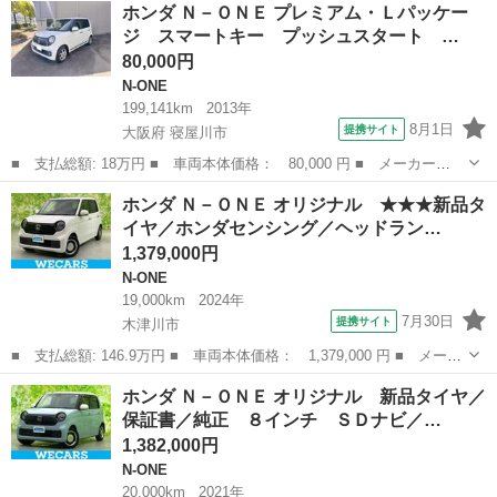
京都
京都市
N-ONE
ホンダ Ｎ－ＯＮＥ プレミアム・Ｌパッケー
量： 660cc ■ ドア枚数： 5D ■ ミッション： CVT ■ 店...
ジ スマートキー プッシュスタート …
80,000円
N-ONE
199,141km
2013年
8月1日
提携サイト
大阪府 寝屋川市
■ 支払総額: 18万円 ■ 車両本体価格： 80,000 円 ■ メーカー
名： ホンダ ■ 車種名： Ｎ－ＯＮＥ ■ グレード名： プレミア
大阪
寝屋川市
N-ONE
ホンダ Ｎ－ＯＮＥ オリジナル ★★★新品タ
ム・Ｌパッケージ スマートキー プッシュスタート ナビＴＶ オ
イヤ／ホンダセンシング／ヘッドラン…
ートエアコン バッ...
1,379,000円
N-ONE
19,000km
2024年
7月30日
提携サイト
木津川市
■ 支払総額: 146.9万円 ■ 車両本体価格： 1,379,000 円 ■ メーカ
ー名： ホンダ ■ 車種名： Ｎ－ＯＮＥ ■ グレード名： オリジ
京都
木津川市
N-ONE
ホンダ Ｎ－ＯＮＥ オリジナル 新品タイヤ／
ナル ★★★新品タイヤ／ホンダセンシング／ヘッドランプ ＬＥＤ
保証書／純正 ８インチ ＳＤナビ／…
／禁煙車...
1,382,000円
N-ONE
20,000km
2021年