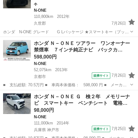
N-ONE
110,800km
2012年
久世郡
7月26日
ホンダ N-ONE グレード G Lパッケージ ★スマートキー（プッシ
ュスタート） ★Bluetooth搭載（オーディオ） ★電格ミラー ★バック
京都
久世郡
N-ONE
車種
ホンダ Ｎ－ＯＮＥ ツアラー ワンオーナー
カメラ ★純正ホイルキャップ ...
禁煙車 ７インチ純正ナビ バックカ…
598,000円
N-ONE
52,075km
2013年
7月26日
提携サイト
京都市
■ 支払総額: 70.5万円 ■ 車両本体価格： 598,000 円 ■ メーカー
名： ホンダ ■ 車種名： Ｎ－ＯＮＥ ■ グレード名： ツアラ
京都
京都市
N-ONE
ホンダ Ｎ－ＯＮＥ Ｇ 検２年 メモリーナ
ー ワンオーナー 禁煙車 ７インチ純正ナビ バックカメラ ＥＴ
ビ スマートキー ベンチシート 電格…
Ｃ ターボ ワ...
98,000円
N-ONE
111,000km
2014年
7月25日
提携サイト
兵庫県 神戸市