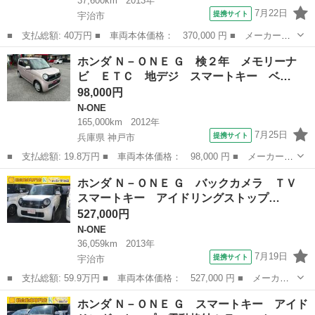
37,600km
2013年
7月22日
提携サイト
宇治市
■ 支払総額: 40万円 ■ 車両本体価格： 370,000 円 ■ メーカー
名： ホンダ ■ 車種名： Ｎ－ＯＮＥ ■ グレード名： Ｇ ■ 排
京都
宇治市
N-ONE
ホンダ Ｎ－ＯＮＥ Ｇ 検２年 メモリーナ
気量： 660cc ■ ドア枚数： 5D ■ ミッション： インパネAT ■...
ビ ＥＴＣ 地デジ スマートキー ベ…
98,000円
N-ONE
165,000km
2012年
7月25日
提携サイト
兵庫県 神戸市
■ 支払総額: 19.8万円 ■ 車両本体価格： 98,000 円 ■ メーカー
名： ホンダ ■ 車種名： Ｎ－ＯＮＥ ■ グレード名： Ｇ 検２
兵庫
神戸市
N-ONE
ホンダ Ｎ－ＯＮＥ Ｇ バックカメラ ＴＶ
年 メモリーナビ ＥＴＣ 地デジ スマートキー ベンチシート
スマートキー アイドリングストップ…
メモリーナビ ...
527,000円
N-ONE
36,059km
2013年
7月19日
提携サイト
宇治市
■ 支払総額: 59.9万円 ■ 車両本体価格： 527,000 円 ■ メーカー
名： ホンダ ■ 車種名： Ｎ－ＯＮＥ ■ グレード名： Ｇ バッ
京都
宇治市
N-ONE
ホンダ Ｎ－ＯＮＥ Ｇ スマートキー アイド
クカメラ ＴＶ スマートキー アイドリングストップ 電動格納ミ