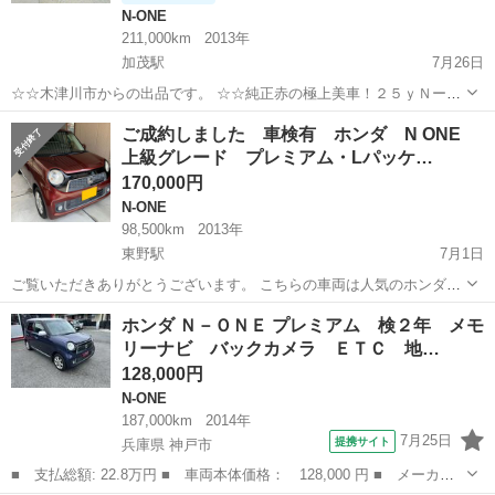
N-ONE
211,000km
2013年
加茂駅
7月26日
☆☆木津川市からの出品です。 ☆☆純正赤の極上美車！２５ｙＮーＯ
ＮＥ！ＪＧ１！『ツアラー』プッシュスタート！ＥＴＣ！スマキー二
京都
木津川市
加茂駅
N-ONE
ツアラー
ご成約しました 車検有 ホンダ N ONE
個！実検ワイド令和８年２月末迄！ ＠塗装が抜群に綺麗な純正の赤で
上級グレード プレミアム・Lパッケ…
す。エアコンも良く効き、全...
170,000円
N-ONE
98,500km
2013年
東野駅
7月1日
ご覧いただきありがとうございます。 こちらの車両は人気のホンダN
ONEで上位グレードのプレミアムLパッケージになります。 現車確
京都
京都市
東野駅
N-ONE
車両
ホンダ Ｎ－ＯＮＥ プレミアム 検２年 メモ
認、試乗は可能ですのでお問い合わせの方、よろしくお願いいたしま
リーナビ バックカメラ ＥＴＣ 地…
す。 内外装洗...
128,000円
N-ONE
187,000km
2014年
7月25日
提携サイト
兵庫県 神戸市
■ 支払総額: 22.8万円 ■ 車両本体価格： 128,000 円 ■ メーカー