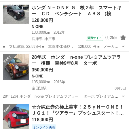
イト 70500km 中古メーター交換歴あり 車検令和9年8月まで
京都
京田辺市
京田辺駅
N-ONE
後期
ホンダ Ｎ－ＯＮＥ Ｇ 検２年 スマートキ
vxm165vfi ナビ フルセグtv bluetooth ステアリングリモコン...
ー ＣＤ ベンチシート ＡＢＳ （検…
128,000円
N-ONE
133,000km
2012年
7月25日
提携サイト
兵庫県 神戸市
■ 支払総額: 22.8万円 ■ 車両本体価格： 128,000 円 ■ メーカー
名： ホンダ ■ 車種名： Ｎ－ＯＮＥ ■ グレード名： Ｇ 検２
兵庫
神戸市
N-ONE
28年式 ホンダ n-one プレミアムツアラ
年 スマートキー ＣＤ ベンチシート ＡＢＳ ■ 排気量： 660cc
ー 後期 車検9年8月 ターボ
■...
350,000円
N-ONE
105,000km
2016年
京田辺駅
8月5日
28年12月 ホンダ n-one プレミアムツアラー ターボ プレミアムデ
ィープロッソパール 希少 ブラウン 車検令和9年8月 105000km スマ
京都
京田辺市
京田辺駅
N-ONE
後期
☆☆純正赤の極上美車！２５ｙＮーＯＮＥ！
ートキー2個 vxm-175vfi フルセグ tv bluetoot...
ＪＧ１！『ツアラー』プッシュスタート！…
118,000円
オンライン決済