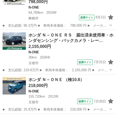
798,000円
N-ONE
64,789km
2019年
8月1日
提携サイト
舞鶴市
■ 支払総額: 90.3万円 ■ 車両本体価格： 798,000 円 ■ メーカー
名： ホンダ ■ 車種名： Ｎ－ＯＮＥ ■ グレード名： スタンダ
京都
舞鶴市
N-ONE
ホンダ Ｎ－ＯＮＥ ＲＳ 届出済未使用車・ホ
ード Ｈｏｎｄａ認定中古車 Ｈｏｎｄａ販売店全国保証１年 禁煙
ンダセンシング・バックカメラ・レー…
車 ７インチ...
2,155,000円
N-ONE
30km
2026年
7月31日
提携サイト
京都市
■ 支払総額: 219.8万円 ■ 車両本体価格： 2,155,000 円 ■ メーカ
ー名： ホンダ ■ 車種名： Ｎ－ＯＮＥ ■ グレード名： ＲＳ
京都
京都市
N-ONE
ホンダ Ｎ－ＯＮＥ （検10.8）
届出済未使用車・ホンダセンシング・バックカメラ・レーダークルー
218,000円
ズコント...
N-ONE
155,720km
2013年
7月30日
提携サイト
京都市
■ 支払総額: 25.8万円 ■ 車両本体価格： 218,000 円 ■ メーカー
名： ホンダ ■ 車種名： Ｎ－ＯＮＥ ■ グレード名： ■ 排気