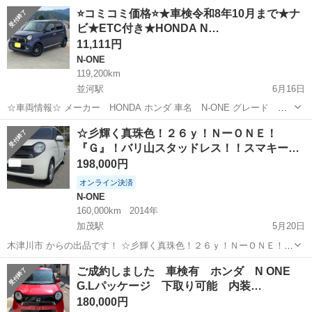
名： ホンダ ■ 車種名： Ｎ－ＯＮＥ ■ グレード名： プレミア
兵庫
神戸市
N-ONE
⭐️コミコミ価格⭐️★車検令和8年10月まで★ナ
ム 検２年 メモリーナビ バックカメラ ＥＴＣ 地デジ アルミ
ビ★ETC付き★HONDA N…
■ 排気量...
11,111円
N-ONE
119,200km
並河駅
6月16日
☆車両情報☆ メーカー HONDA ホンダ 車名 N-ONE グレード
Premium Lパッケージ 車検 令和8年10月まで 走行距離 119200km
京都
亀岡市
並河駅
N-ONE
車両
☆彡輝く真珠色！２６ｙ！ＮーＯＮＥ！
車体色 ダークブルー ミッション CVT オートマ...
『Ｇ』！バリ山スタッドレス！！スマキー２
個…
198,000円
オンライン決済
N-ONE
160,000km
2014年
加茂駅
5月20日
木津川市 からの出品です！ ☆彡輝く真珠色！２６ｙ！ＮーＯＮＥ！
『Ｇ』！バリ山スタッドレス！！スマキー２個・高級ＣＤオーディ
京都
木津川市
加茂駅
N-ONE
スタッドレス
ご成約しました 車検有 ホンダ N ONE
オ！ＥＴＣ！実検査９年７月！ エアコンが寒いほど良く効き、全く問
G.Lパッケージ 下取り可能 内装…
題無く快調です！５０キロ程度テ...
180,000円