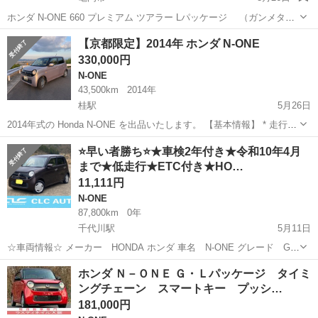
ホンダ N-ONE 660 プレミアム ツアラー Lパッケージ （ガンメタリ
ック） ハッチバック 軽自動車 本体価格 950,000円 支払総額
京都
亀岡市
N-ONE
ツアラー
【京都限定】2014年 ホンダ N-ONE
1,050,000円 年式(初度登録年):2012(H24) 走行距離...
330,000円
N-ONE
43,500km
2014年
桂駅
5月26日
2014年式の Honda N-ONE を出品いたします。 【基本情報】 * 走行距
離：43,500km * 車検：令和10年4月まで * カラー：ピンク * 禁煙車
京都
京都市
桂駅
N-ONE
走行距離
⭐️早い者勝ち⭐️★車検2年付き★令和10年4月
【装備】 * バックカメラ * ナビ * CD ...
まで★低走行★ETC付き★HO…
11,111円
N-ONE
87,800km
0年
千代川駅
5月11日
☆車両情報☆ メーカー HONDA ホンダ 車名 N-ONE グレード G・
Ｌパッケージ 車検 令和10年4月まで‼️ 走行距離 87800km 車体色 ブ
京都
亀岡市
千代川駅
N-ONE
ホンダ Ｎ－ＯＮＥ Ｇ・Ｌパッケージ タイミ
ラウン系 ミッション CVT オートマ ★...
ングチェーン スマートキー プッシ…
181,000円