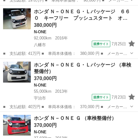
■ 支払総額: 19.8万円 ■ 車両本体価格： 98,000 円 ■ メーカー
名： ホンダ ■ 車種名： Ｎ－ＯＮＥ ■ グレード名： Ｇ 検２
兵庫
神戸市
N-ONE
ホンダ Ｎ－ＯＮＥ Ｇ・Ｌパッケージ ６６
年 メモリーナビ スマートキー ベンチシート 電格ミラー メモ
０ キーフリー プッシュスタート オ…
リーナビ スマ...
380,000円
N-ONE
92,000km
2016年
7月25日
提携サイト
八幡市
■ 支払総額: 41万円 ■ 車両本体価格： 380,000 円 ■ メーカー
名： ホンダ ■ 車種名： Ｎ－ＯＮＥ ■ グレード名： Ｇ・Ｌパ
京都
八幡市
N-ONE
ホンダ Ｎ－ＯＮＥ Ｇ・Ｌパッケージ （車検
ッケージ ６６０ キーフリー プッシュスタート オートエアコ
整備付）
ン 禁煙車 ＣＤ ...
370,000円
N-ONE
55,000km
2013年
7月23日
提携サイト
宇治市
■ 支払総額: 40万円 ■ 車両本体価格： 370,000 円 ■ メーカー
名： ホンダ ■ 車種名： Ｎ－ＯＮＥ ■ グレード名： Ｇ・Ｌパ
京都
宇治市
N-ONE
ホンダ Ｎ－ＯＮＥ Ｇ （車検整備付）
ッケージ ■ 排気量： 660cc ■ ドア枚数： 5D ■ ミッション：
370,000円
イ...
N-ONE