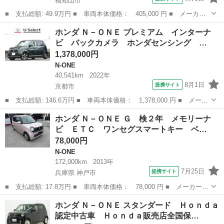
福知山市
■ 支払総額: 49.9万円 ■ 車両本体価格： 405,000 円 ■ メーカー
名： ホンダ ■ 車種名： Ｎ－ＯＮＥ ■ グレード名： Ｇ・Ｌパ
京都
福知山市
N-ONE
ホンダ Ｎ－ＯＮＥ プレミアム インターナ
ッケージ ＥＴＣ オートライト スマートキー アイドリングスト
ビ バックカメラ ホンダセンシング …
ップ 電動格...
1,378,000円
N-ONE
40,541km
2022年
8月1日
提携サイト
京都市
■ 支払総額: 146.6万円 ■ 車両本体価格： 1,378,000 円 ■ メーカ
ー名： ホンダ ■ 車種名： Ｎ－ＯＮＥ ■ グレード名： プレミ
京都
京都市
N-ONE
ホンダ Ｎ－ＯＮＥ Ｇ 検２年 メモリーナ
アム インターナビ バックカメラ ホンダセンシング ＬＥＤヘッ
ビ ＥＴＣ ワンセグスマートキー ベ…
ドライト...
78,000円
N-ONE
172,000km
2013年
7月25日
提携サイト
兵庫県 神戸市
■ 支払総額: 17.8万円 ■ 車両本体価格： 78,000 円 ■ メーカー
名： ホンダ ■ 車種名： Ｎ－ＯＮＥ ■ グレード名： Ｇ 検２
兵庫
神戸市
N-ONE
ホンダ Ｎ－ＯＮＥ スタンダード Ｈｏｎｄａ
年 メモリーナビ ＥＴＣ ワンセグスマートキー ベンチシート
認定中古車 Ｈｏｎｄａ販売店全国保…
電格ミラー メ...