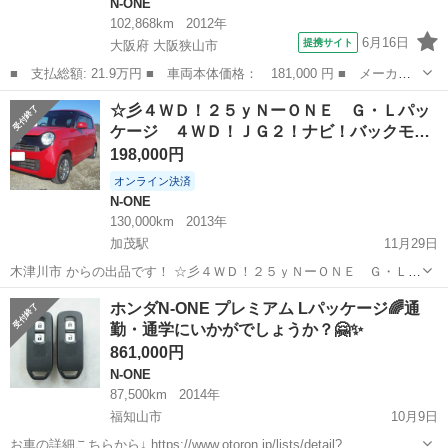
N-ONE
102,868km
2012年
6月16日
提携サイト
大阪府 大阪狭山市
■ 支払総額: 21.9万円 ■ 車両本体価格： 181,000 円 ■ メーカー
名： ホンダ ■ 車種名： Ｎ－ＯＮＥ ■ グレード名： Ｇ・Ｌパ
大阪
大阪狭山市
N-ONE
☆彡４ＷＤ！２５ｙＮーＯＮＥ Ｇ・Ｌパッ
ッケージ タイミングチェーン スマートキー プッシュスタート
ケージ ４ＷＤ！ＪＧ２！ナビ！バックモ…
ベンチシート...
198,000円
オンライン決済
N-ONE
130,000km
2013年
加茂駅
11月29日
木津川市 からの出品です！ ☆彡４ＷＤ！２５ｙＮーＯＮＥ Ｇ・Ｌパ
ッケージ ４ＷＤ！ＪＧ２！ナビ！バックモニタ！ＥＴＣ！実検令和
京都
木津川市
加茂駅
N-ONE
4WD
ホンダN-ONE プレミアム Lパッケージ🌈通
１０年１月！ エアコンが寒いほど良く効き、全く問題無く快調です！
勤・通学にいかがでしょうか？🤗✨
５０キロ程度テスト走行しま...
861,000円
N-ONE
87,500km
2014年
福知山市
10月9日
お車の詳細こちらから↓ https://www.otoron.jp/lists/detail?