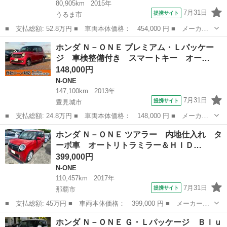
80,905km
2015年
7月31日
提携サイト
うるま市
■ 支払総額: 52.8万円 ■ 車両本体価格： 454,000 円 ■ メーカー
名： ホンダ ■ 車種名： Ｎ－ＯＮＥ ■ グレード名： Ｇ １年
沖縄
うるま市
N-ONE
ホンダ Ｎ－ＯＮＥ プレミアム・Ｌパッケー
保証 ＳＤナビ バックカメラ ドラレコ ＬＥＤヘッド ＥＴＣ
ジ 車検整備付き スマートキー オー…
オートエアコ...
148,000円
N-ONE
147,100km
2013年
7月31日
提携サイト
豊見城市
■ 支払総額: 24.8万円 ■ 車両本体価格： 148,000 円 ■ メーカー
名： ホンダ ■ 車種名： Ｎ－ＯＮＥ ■ グレード名： プレミア
沖縄
豊見城市
N-ONE
ホンダ Ｎ－ＯＮＥ ツアラー 内地仕入れ タ
ム・Ｌパッケージ 車検整備付き スマートキー オーディオ オー
ーボ車 オートリトラミラー＆ＨＩＤ…
トエアコン ...
399,000円
N-ONE
110,457km
2017年
7月31日
提携サイト
那覇市
■ 支払総額: 45万円 ■ 車両本体価格： 399,000 円 ■ メーカー
名： ホンダ ■ 車種名： Ｎ－ＯＮＥ ■ グレード名： ツアラ
沖縄
那覇市
N-ONE
ホンダ Ｎ－ＯＮＥ Ｇ・Ｌパッケージ Ｂｌｕ
ー 内地仕入れ ターボ車 オートリトラミラー＆ＨＩＤヘッドライ