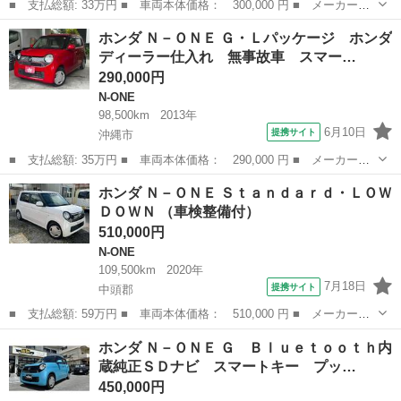
■ 支払総額: 33万円 ■ 車両本体価格： 300,000 円 ■ メーカー
名： ホンダ ■ 車種名： Ｎ－ＯＮＥ ■ グレード名： Ｇ・Ｌパ
沖縄
沖縄市
N-ONE
ホンダ Ｎ－ＯＮＥ Ｇ・Ｌパッケージ ホンダ
ッケージ バックカメラ オートライト ＨＩＤ スマートキー ア
ディーラー仕入れ 無事故車 スマー…
イドリングストッ...
290,000円
N-ONE
98,500km
2013年
6月10日
提携サイト
沖縄市
■ 支払総額: 35万円 ■ 車両本体価格： 290,000 円 ■ メーカー
名： ホンダ ■ 車種名： Ｎ－ＯＮＥ ■ グレード名： Ｇ・Ｌパ
沖縄
沖縄市
N-ONE
ホンダ Ｎ－ＯＮＥ Ｓｔａｎｄａｒｄ・ＬＯＷ
ッケージ ホンダディーラー仕入れ 無事故車 スマートキー プッ
ＤＯＷＮ （車検整備付）
シュスタート ナ...
510,000円
N-ONE
109,500km
2020年
7月18日
提携サイト
中頭郡
■ 支払総額: 59万円 ■ 車両本体価格： 510,000 円 ■ メーカー
名： ホンダ ■ 車種名： Ｎ－ＯＮＥ ■ グレード名： Ｓｔａｎ
沖縄
中頭郡
N-ONE
ホンダ Ｎ－ＯＮＥ Ｇ Ｂｌｕｅｔｏｏｔｈ内
ｄａｒｄ・ＬＯＷＤＯＷＮ ■ 排気量： 658cc ■ ドア枚数： 5D
蔵純正ＳＤナビ スマートキー プッ…
■ ...
450,000円