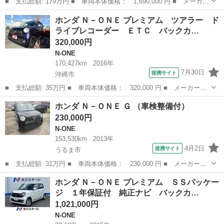
■ 支払総額: 179万円 ■ 車両本体価格： 1,690,000 円 ■ メーカー
名： ホンダ ■ 車種名： Ｎ－ＯＮＥ ■ グレード名： ＲＳ ■
沖縄
豊見城市
N-ONE
ホンダ Ｎ－ＯＮＥ プレミアム ツアラー ド
排気量： 660cc ■ ドア枚数： 5D ■ ミッション： MT6速...
ライブレコーダー ＥＴＣ バックカ…
320,000円
N-ONE
170,427km
2016年
7月30日
提携サイト
沖縄市
■ 支払総額: 35万円 ■ 車両本体価格： 320,000 円 ■ メーカー
名： ホンダ ■ 車種名： Ｎ－ＯＮＥ ■ グレード名： プレミア
沖縄
沖縄市
N-ONE
ホンダ Ｎ－ＯＮＥ Ｇ （車検整備付）
ム ツアラー ドライブレコーダー ＥＴＣ バックカメラ ナビ
230,000円
ＴＶ オートクル...
N-ONE
153,530km
2013年
4月2日
提携サイト
うるま市
■ 支払総額: 31万円 ■ 車両本体価格： 230,000 円 ■ メーカー
名： ホンダ ■ 車種名： Ｎ－ＯＮＥ ■ グレード名： Ｇ ■ 排
沖縄
うるま市
N-ONE
ホンダ Ｎ－ＯＮＥ プレミアム ＳＳパッケー
気量： 660cc ■ ドア枚数： 5D ■ ミッション： CVT ■ 店舗...
ジ １年保証付 純正ナビ バックカ…
1,021,000円
N-ONE