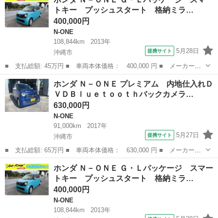
トキー プッシュスタート 格納ミラ…
400,000円
N-ONE
108,844km
2013年
5月28日
提携サイト
沖縄市
■ 支払総額: 45万円 ■ 車両本体価格： 400,000 円 ■ メーカー
名： ホンダ ■ 車種名： Ｎ－ＯＮＥ ■ グレード名： Ｇ・Ｌパ
沖縄
沖縄市
N-ONE
ホンダ Ｎ－ＯＮＥ プレミアム 内地仕入れＤ
ッケージ スマートキー プッシュスタート 格納ミラー 横滑り防
ＶＤＢｌｕｅｔｏｏｔｈバックカメラ…
止装置 ■ 排気...
630,000円
N-ONE
91,000km
2017年
5月27日
提携サイト
沖縄市
■ 支払総額: 65万円 ■ 車両本体価格： 630,000 円 ■ メーカー
名： ホンダ ■ 車種名： Ｎ－ＯＮＥ ■ グレード名： プレミア
沖縄
沖縄市
N-ONE
ホンダ Ｎ－ＯＮＥ Ｇ・Ｌパッケージ スマー
ム 内地仕入れＤＶＤＢｌｕｅｔｏｏｔｈバックカメラドラレコ ■
トキー プッシュスタート 格納ミラ…
排気量： 66...
400,000円
N-ONE
108,844km
2013年