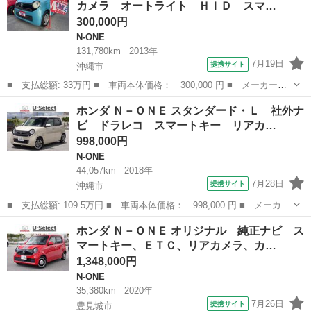
カメラ オートライト ＨＩＤ スマ…
Ｄヘッドラ...
300,000円
N-ONE
131,780km
2013年
7月19日
提携サイト
沖縄市
■ 支払総額: 33万円 ■ 車両本体価格： 300,000 円 ■ メーカー
名： ホンダ ■ 車種名： Ｎ－ＯＮＥ ■ グレード名： Ｇ・Ｌパ
沖縄
沖縄市
N-ONE
ホンダ Ｎ－ＯＮＥ スタンダード・Ｌ 社外ナ
ッケージ バックカメラ オートライト ＨＩＤ スマートキー ア
ビ ドラレコ スマートキー リアカ…
イドリングストッ...
998,000円
N-ONE
44,057km
2018年
7月28日
提携サイト
沖縄市
■ 支払総額: 109.5万円 ■ 車両本体価格： 998,000 円 ■ メーカー
名： ホンダ ■ 車種名： Ｎ－ＯＮＥ ■ グレード名： スタンダ
沖縄
沖縄市
N-ONE
ホンダ Ｎ－ＯＮＥ オリジナル 純正ナビ ス
ード・Ｌ 社外ナビ ドラレコ スマートキー リアカメラ カーナ
マートキー、ＥＴＣ、リアカメラ、カ…
ビ オーデ...
1,348,000円
N-ONE
35,380km
2020年
7月26日
提携サイト
豊見城市