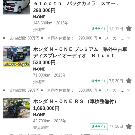
ｅｔｏｏｔｈ バックカメラ スマー…
ト ＥＴＣ プッシ...
290,000円
N-ONE
148,600km
2013年
1月12日
提携サイト
沖縄市
■ 支払総額: 30万円 ■ 車両本体価格： 290,000 円 ■ メーカー
名： ホンダ ■ 車種名： Ｎ－ＯＮＥ ■ グレード名： Ｇ・Ｌパ
沖縄
沖縄市
N-ONE
ホンダ Ｎ－ＯＮＥ プレミアム 県外中古車
ッケージ Ｂｌｕｅｔｏｏｔｈ バックカメラ スマートキー プッ
ディスプレイオーディオ Ｂｌｕｅｔ…
シュスタート ベ...
530,000円
N-ONE
71,000km
2013年
7月30日
提携サイト
沖縄市
■ 支払総額: 59万円 ■ 車両本体価格： 530,000 円 ■ メーカー
名： ホンダ ■ 車種名： Ｎ－ＯＮＥ ■ グレード名： プレミア
沖縄
沖縄市
N-ONE
ホンダ Ｎ－ＯＮＥ ＲＳ （車検整備付）
ム 県外中古車 ディスプレイオーディオ Ｂｌｕｅｔｏｏｔｈ バ
1,690,000円
ッグカメラ ＥＴ...
N-ONE
42,700km
2023年
7月30日
提携サイト
豊見城市