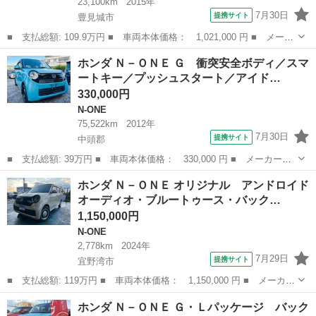
23,100km
2015年
7月30日
提携サイト
豊見城市
■ 支払総額: 109.9万円 ■ 車両本体価格： 1,021,000 円 ■ メーカ
ー名： ホンダ ■ 車種名： Ｎ－ＯＮＥ ■ グレード名： プレミ
沖縄
豊見城市
N-ONE
ホンダ Ｎ－ＯＮＥ Ｇ 衝突安全ボディ／スマ
アム ＳＳパッケージ １年保証付 純正ナビ バックカメラ 衝突
ートキー／プッシュスタート／アイド…
被害軽減...
330,000円
N-ONE
75,522km
2012年
7月30日
提携サイト
中頭郡
■ 支払総額: 39万円 ■ 車両本体価格： 330,000 円 ■ メーカー
名： ホンダ ■ 車種名： Ｎ－ＯＮＥ ■ グレード名： Ｇ 衝突
沖縄
中頭郡
N-ONE
ホンダ Ｎ－ＯＮＥ オリジナル アンドロイド
安全ボディ／スマートキー／プッシュスタート／アイドリングストッ
オーディオ・ブルートゥース・バック…
プ／オートエアコ...
1,150,000円
N-ONE
2,778km
2024年
7月29日
提携サイト
宜野湾市
■ 支払総額: 119万円 ■ 車両本体価格： 1,150,000 円 ■ メーカー
名： ホンダ ■ 車種名： Ｎ－ＯＮＥ ■ グレード名： オリジナ
沖縄
宜野湾市
N-ONE
ホンダ Ｎ－ＯＮＥ Ｇ・Ｌパッケージ バック
ル アンドロイドオーディオ・ブルートゥース・バックカメラ・ＬＥ