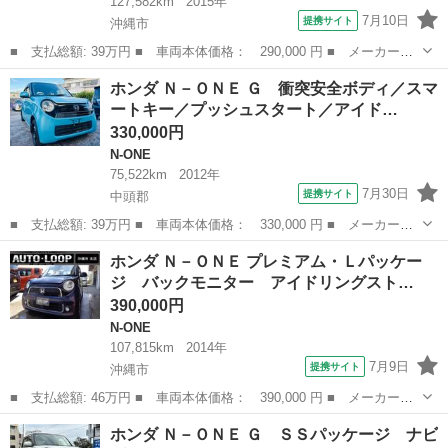
127,582km
2015年
7月10日
提携サイト
沖縄市
■ 支払総額: 39万円 ■ 車両本体価格： 290,000 円 ■ メーカー
名： ホンダ ■ 車種名： Ｎ－ＯＮＥ ■ グレード名： プレミア
沖縄
沖縄市
N-ONE
ホンダ Ｎ－ＯＮＥ Ｇ 衝突安全ボディ／スマ
ム ＳＳパッケージ ■ 排気量： 660cc ■ ドア枚数： 5D ■ ミッ
ートキー／プッシュスタート／アイド…
シ...
330,000円
N-ONE
75,522km
2012年
7月30日
提携サイト
中頭郡
■ 支払総額: 39万円 ■ 車両本体価格： 330,000 円 ■ メーカー
名： ホンダ ■ 車種名： Ｎ－ＯＮＥ ■ グレード名： Ｇ 衝突
沖縄
中頭郡
N-ONE
ホンダ Ｎ－ＯＮＥ プレミアム・Ｌパッケー
安全ボディ／スマートキー／プッシュスタート／アイドリングストッ
ジ バックモニター アイドリングスト…
プ／オートエアコ...
390,000円
N-ONE
107,815km
2014年
7月9日
提携サイト
沖縄市
■ 支払総額: 46万円 ■ 車両本体価格： 390,000 円 ■ メーカー
名： ホンダ ■ 車種名： Ｎ－ＯＮＥ ■ グレード名： プレミア
沖縄
沖縄市
N-ONE
ホンダ Ｎ－ＯＮＥ Ｇ ＳＳパッケージ ナビ
ム・Ｌパッケージ バックモニター アイドリングストップ プッシ