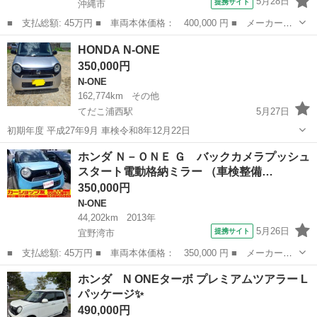
5月28日
提携サイト
沖縄市
■ 支払総額: 45万円 ■ 車両本体価格： 400,000 円 ■ メーカー
名： ホンダ ■ 車種名： Ｎ－ＯＮＥ ■ グレード名： Ｇ・Ｌパ
沖縄
沖縄市
N-ONE
HONDA N-ONE
ッケージ スマートキー プッシュスタート 格納ミラー 横滑り防
350,000円
止装置 ■ 排気...
N-ONE
162,774km
その他
てだこ浦西駅
5月27日
初期年度 平成27年9月 車検令和8年12月22日
沖縄
うるま市
てだこ浦西駅
N-ONE
ホンダ Ｎ－ＯＮＥ Ｇ バックカメラプッシュ
スタート電動格納ミラー （車検整備…
350,000円
N-ONE
44,202km
2013年
5月26日
提携サイト
宜野湾市
■ 支払総額: 45万円 ■ 車両本体価格： 350,000 円 ■ メーカー
名： ホンダ ■ 車種名： Ｎ－ＯＮＥ ■ グレード名： Ｇ バッ
沖縄
宜野湾市
N-ONE
ホンダ N ONEターボ プレミアムツアラー L
クカメラプッシュスタート電動格納ミラー ■ 排気量： 660cc ■ ド
パッケージ✨
ア枚数...
490,000円