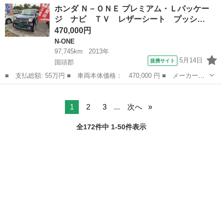
沖縄
沖縄市
N-ONE
ホンダ Ｎ－ＯＮＥ プレミアム・Ｌパッケー
ム ナビＴＶ ブルートゥース ■ 排気量： 660cc ■ ドア枚数：
ジ ナビ ＴＶ レザーシート プッシ…
5D ...
470,000円
N-ONE
97,745km
2013年
5月14日
提携サイト
国頭郡
■ 支払総額: 55万円 ■ 車両本体価格： 470,000 円 ■ メーカー
名： ホンダ ■ 車種名： Ｎ－ＯＮＥ ■ グレード名： プレミア
沖縄
国頭郡
N-ONE
ム・Ｌパッケージ ナビ ＴＶ レザーシート プッシュスタート
キーレスエントリ...
1
2
3
...
次へ
全172件中 1-50件表示