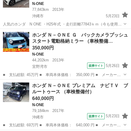
N-ONE
77,843km
2013年
沖縄市
5月23日
人気のホンダ N ONE ・H25年式 ・走行距離77843ｋｍ（今も使用し
ていますので多少は増えると思います） ・エンジン、エアコン 問題
沖縄
沖縄市
N-ONE
エンジン
ホンダ Ｎ－ＯＮＥ Ｇ バックカメラプッシュ
なし 装備としまして⬇︎ プッシュスタート、スマートキー2つ🔑...
スタート電動格納ミラー （車検整備…
350,000円
N-ONE
44,202km
2013年
5月26日
提携サイト
宜野湾市
■ 支払総額: 45万円 ■ 車両本体価格： 350,000 円 ■ メーカー
名： ホンダ ■ 車種名： Ｎ－ＯＮＥ ■ グレード名： Ｇ バッ
沖縄
宜野湾市
N-ONE
ホンダ Ｎ－ＯＮＥ プレミアム ナビＴＶ ブ
クカメラプッシュスタート電動格納ミラー ■ 排気量： 660cc ■ ド
ルートゥース （車検整備付）
ア枚数...
640,000円
N-ONE
79,184km
2017年
5月23日
提携サイト
沖縄市
■ 支払総額: 69万円 ■ 車両本体価格： 640,000 円 ■ メーカー
名： ホンダ ■ 車種名： Ｎ－ＯＮＥ ■ グレード名： プレミア