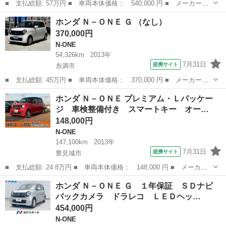
■ 支払総額: 57万円 ■ 車両本体価格： 540,000 円 ■ メーカー
名： ホンダ ■ 車種名： Ｎ－ＯＮＥ ■ グレード名： プレミア
沖縄
名護市
N-ONE
ホンダ Ｎ－ＯＮＥ Ｇ （なし）
ム バックカメラ Ｂｌｕｅｔｏｏｔｈ ワンセグＴＶ ■ 排気
370,000円
量： 660cc ...
N-ONE
54,326km
2013年
7月31日
提携サイト
糸満市
■ 支払総額: 45万円 ■ 車両本体価格： 370,000 円 ■ メーカー
名： ホンダ ■ 車種名： Ｎ－ＯＮＥ ■ グレード名： Ｇ ■ 排
沖縄
糸満市
N-ONE
ホンダ Ｎ－ＯＮＥ プレミアム・Ｌパッケー
気量： 660cc ■ ドア枚数： 5D ■ ミッション： インパネAT ■...
ジ 車検整備付き スマートキー オー…
148,000円
N-ONE
147,100km
2013年
7月31日
提携サイト
豊見城市
■ 支払総額: 24.8万円 ■ 車両本体価格： 148,000 円 ■ メーカー
名： ホンダ ■ 車種名： Ｎ－ＯＮＥ ■ グレード名： プレミア
沖縄
豊見城市
N-ONE
ホンダ Ｎ－ＯＮＥ Ｇ １年保証 ＳＤナビ
ム・Ｌパッケージ 車検整備付き スマートキー オーディオ オー
バックカメラ ドラレコ ＬＥＤヘッ…
トエアコン ...
454,000円
N-ONE