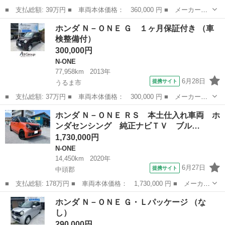
■ 支払総額: 39万円 ■ 車両本体価格： 360,000 円 ■ メーカー
名： ホンダ ■ 車種名： Ｎ－ＯＮＥ ■ グレード名： Ｇ・Ｌパ
沖縄
沖縄市
N-ONE
ホンダ Ｎ－ＯＮＥ Ｇ １ヶ月保証付き （車
ッケージ ＥＴＣ バックカメラ ＴＶ オートライト ＨＩＤ ス
検整備付）
マートキー アイ...
300,000円
N-ONE
77,958km
2013年
6月28日
提携サイト
うるま市
■ 支払総額: 37万円 ■ 車両本体価格： 300,000 円 ■ メーカー
名： ホンダ ■ 車種名： Ｎ－ＯＮＥ ■ グレード名： Ｇ １ヶ
沖縄
うるま市
N-ONE
ホンダ Ｎ－ＯＮＥ ＲＳ 本土仕入れ車両 ホ
月保証付き ■ 排気量： 660cc ■ ドア枚数： 5D ■ ミッション：
ンダセンシング 純正ナビＴＶ ブル…
...
1,730,000円
N-ONE
14,450km
2020年
6月27日
提携サイト
中頭郡
■ 支払総額: 178万円 ■ 車両本体価格： 1,730,000 円 ■ メーカー
名： ホンダ ■ 車種名： Ｎ－ＯＮＥ ■ グレード名： ＲＳ 本
沖縄
中頭郡
N-ONE
ホンダ Ｎ－ＯＮＥ Ｇ・Ｌパッケージ （な
土仕入れ車両 ホンダセンシング 純正ナビＴＶ ブルトゥース バ
し）
ックカメラ...
290,000円