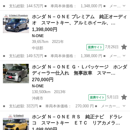
■ 支払総額: 144.5万円 ■ 車両本体価格： 1,348,000 円 ■ メーカ
ー名： ホンダ ■ 車種名： Ｎ－ＯＮＥ ■ グレード名： オリジ
沖縄
豊見城市
N-ONE
ホンダ Ｎ－ＯＮＥ プレミアム 純正オーディ
ナル 純正ナビ スマートキー、ＥＴＣ、リアカメラ、カーナビ、オ
オ スマートキー、アルミホイール、…
ーディオ...
1,398,000円
N-ONE
39,657km
2021年
7月26日
提携サイト
中頭郡
■ 支払総額: 149.5万円 ■ 車両本体価格： 1,398,000 円 ■ メーカ
ー名： ホンダ ■ 車種名： Ｎ－ＯＮＥ ■ グレード名： プレミ
沖縄
中頭郡
N-ONE
ホンダ Ｎ－ＯＮＥ Ｇ・Ｌパッケージ ホンダ
アム 純正オーディオ スマートキー、アルミホイール、リアカメ
ディーラー仕入れ 無事故車 スマー…
ラ、オーデ...
270,000円
N-ONE
130,500km
2013年
5月1日
提携サイト
沖縄市
■ 支払総額: 33万円 ■ 車両本体価格： 270,000 円 ■ メーカー
名： ホンダ ■ 車種名： Ｎ－ＯＮＥ ■ グレード名： Ｇ・Ｌパ
沖縄
沖縄市
N-ONE
ホンダ Ｎ－ＯＮＥ ＲＳ 純正ナビ ドラレ
ッケージ ホンダディーラー仕入れ 無事故車 スマートキー×２ プ
コ スマートキー ＥＴＣ リアカメラ…
ッシュスタート...
1,498,000円