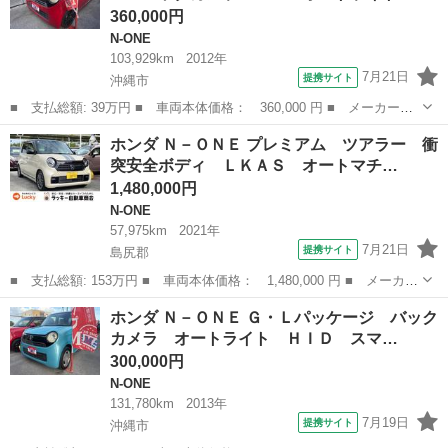
360,000円
N-ONE
103,929km
2012年
7月21日
提携サイト
沖縄市
■ 支払総額: 39万円 ■ 車両本体価格： 360,000 円 ■ メーカー
名： ホンダ ■ 車種名： Ｎ－ＯＮＥ ■ グレード名： Ｇ・Ｌパ
沖縄
沖縄市
N-ONE
ホンダ Ｎ－ＯＮＥ プレミアム ツアラー 衝
ッケージ ＥＴＣ バックカメラ ＴＶ オートライト ＨＩＤ ス
突安全ボディ ＬＫＡＳ オートマチ…
マートキー アイ...
1,480,000円
N-ONE
57,975km
2021年
7月21日
提携サイト
島尻郡
■ 支払総額: 153万円 ■ 車両本体価格： 1,480,000 円 ■ メーカー
名： ホンダ ■ 車種名： Ｎ－ＯＮＥ ■ グレード名： プレミア
沖縄
島尻郡
N-ONE
ホンダ Ｎ－ＯＮＥ Ｇ・Ｌパッケージ バック
ム ツアラー 衝突安全ボディ ＬＫＡＳ オートマチックハイビー
カメラ オートライト ＨＩＤ スマ…
ム Ｒカメ...
300,000円
N-ONE
131,780km
2013年
7月19日
提携サイト
沖縄市