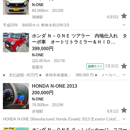
N-ONE
84,000km
2013年
旭橋駅
6月5日
平成25年 84000キロ 車検令和10年3月
沖縄
那覇市
旭橋駅
N-ONE
ホンダ Ｎ－ＯＮＥ ツアラー 内地仕入れ タ
ーボ車 オートリトラミラー＆ＨＩＤ…
399,000円
N-ONE
110,457km
2017年
7月31日
提携サイト
那覇市
■ 支払総額: 45万円 ■ 車両本体価格： 399,000 円 ■ メーカー
名： ホンダ ■ 車種名： Ｎ－ＯＮＥ ■ グレード名： ツアラ
沖縄
那覇市
N-ONE
HONDA N-ONE 2013
ー 内地仕入れ ターボ車 オートリトラミラー＆ＨＩＤヘッドライ
200,000円
ト ＥＴＣ プッシ...
N-ONE
78,000km
2013年
赤嶺駅
6月1日
HONDA N-ONE [Manufacturer] Honda [Grade] 2013 [Exterior Color]
Red [Mileage] 78,000 km [Vehicle Inspection Expi...
沖縄
那覇市
赤嶺駅
N-ONE
ホンダ Ｎ－ＯＮＥ Ｇ・Ｌパッケージ スマー