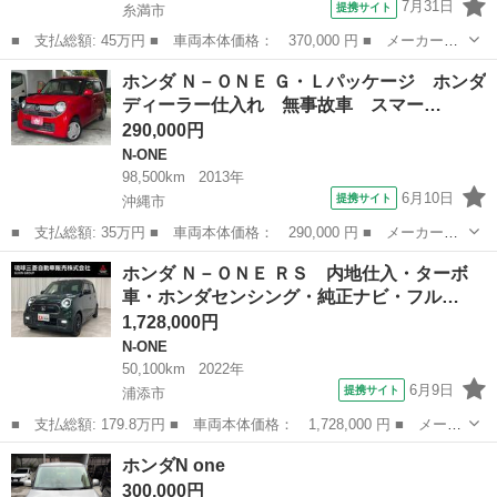
7月31日
提携サイト
糸満市
■ 支払総額: 45万円 ■ 車両本体価格： 370,000 円 ■ メーカー
名： ホンダ ■ 車種名： Ｎ－ＯＮＥ ■ グレード名： Ｇ ■ 排
沖縄
糸満市
N-ONE
ホンダ Ｎ－ＯＮＥ Ｇ・Ｌパッケージ ホンダ
気量： 660cc ■ ドア枚数： 5D ■ ミッション： インパネAT ■...
ディーラー仕入れ 無事故車 スマー…
290,000円
N-ONE
98,500km
2013年
6月10日
提携サイト
沖縄市
■ 支払総額: 35万円 ■ 車両本体価格： 290,000 円 ■ メーカー
名： ホンダ ■ 車種名： Ｎ－ＯＮＥ ■ グレード名： Ｇ・Ｌパ
沖縄
沖縄市
N-ONE
ホンダ Ｎ－ＯＮＥ ＲＳ 内地仕入・ターボ
ッケージ ホンダディーラー仕入れ 無事故車 スマートキー プッ
車・ホンダセンシング・純正ナビ・フル…
シュスタート ナ...
1,728,000円
N-ONE
50,100km
2022年
6月9日
提携サイト
浦添市
■ 支払総額: 179.8万円 ■ 車両本体価格： 1,728,000 円 ■ メーカ
ー名： ホンダ ■ 車種名： Ｎ－ＯＮＥ ■ グレード名： ＲＳ
沖縄
浦添市
N-ONE
ホンダN one
内地仕入・ターボ車・ホンダセンシング・純正ナビ・フルセグＴＶ・
300,000円
ＲＳ専用...