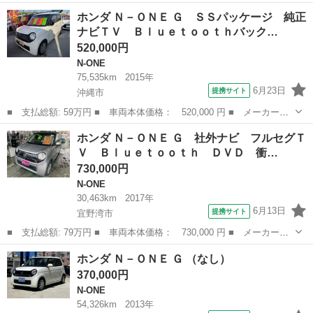
名： ホンダ ■ 車種名： Ｎ－ＯＮＥ ■ グレード名： ＴＶ
沖縄
うるま市
N-ONE
ホンダ Ｎ－ＯＮＥ Ｇ ＳＳパッケージ 純正
オートクルーズコントロール 衝突被害軽減システム オートライ
ナビＴＶ Ｂｌｕｅｔｏｏｔｈバック…
ト スマートキ...
520,000円
N-ONE
75,535km
2015年
6月23日
提携サイト
沖縄市
■ 支払総額: 59万円 ■ 車両本体価格： 520,000 円 ■ メーカー
名： ホンダ ■ 車種名： Ｎ－ＯＮＥ ■ グレード名： Ｇ ＳＳ
沖縄
沖縄市
N-ONE
ホンダ Ｎ－ＯＮＥ Ｇ 社外ナビ フルセグＴ
パッケージ 純正ナビＴＶ Ｂｌｕｅｔｏｏｔｈバックカメラステア
Ｖ Ｂｌｕｅｔｏｏｔｈ ＤＶＤ 衝…
リングリモコンア...
730,000円
N-ONE
30,463km
2017年
6月13日
提携サイト
宜野湾市
■ 支払総額: 79万円 ■ 車両本体価格： 730,000 円 ■ メーカー
名： ホンダ ■ 車種名： Ｎ－ＯＮＥ ■ グレード名： Ｇ 社外
沖縄
宜野湾市
N-ONE
ホンダ Ｎ－ＯＮＥ Ｇ （なし）
ナビ フルセグＴＶ Ｂｌｕｅｔｏｏｔｈ ＤＶＤ 衝突軽減ブレー
370,000円
キ プッシュスタ...
N-ONE
54,326km
2013年