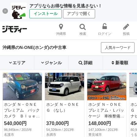
アプリならお得な情報を見逃さない！
インストール
アプリで開く
沖縄県
検索
ログイン
投稿
沖縄県のN-ONE(ホンダ)の中古車
人気キーワード
エリア
ジャンル
詳細
新着順
ホンダ Ｎ－ＯＮＥ
ホンダ Ｎ－ＯＮＥ
ホンダ Ｎ－ＯＮＥ
ホ
プレミアム バック
Ｇ （なし）
プレミアム・Ｌパッ
Ｇ
カメラ Ｂｌｕｅｔ
ケージ 車検整備付
ナ
ｏｏｔｈ ワンセグ
き スマートキー
ラ
540,000円
370,000円
148,000円
45
ＴＶ （検9.11）
オーディオ オート
Ｄ
96,845km / 2015年
54,326km / 2013年
147,100km / 2013年
80,
エアコン シガーソ
オ
名護市
糸満市
豊見城市
う