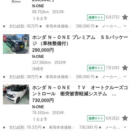
N-ONE
89,752km
2013年
6月27日
提携サイト
うるま市
■ 支払総額: 35万円 ■ 車両本体価格： 290,000 円 ■ メーカー
名： ホンダ ■ 車種名： Ｎ－ＯＮＥ ■ グレード名： Ｇ・Ｌパ
沖縄
うるま市
N-ONE
ホンダ Ｎ－ＯＮＥ プレミアム ＳＳパッケー
ッケージ ■ 排気量： 660cc ■ ドア枚数： 5D ■ ミッション：
ジ （車検整備付）
C...
290,000円
N-ONE
127,582km
2015年
7月10日
提携サイト
沖縄市
■ 支払総額: 39万円 ■ 車両本体価格： 290,000 円 ■ メーカー
名： ホンダ ■ 車種名： Ｎ－ＯＮＥ ■ グレード名： プレミア
沖縄
沖縄市
N-ONE
ホンダ Ｎ－ＯＮＥ ＴＶ オートクルーズコ
ム ＳＳパッケージ ■ 排気量： 660cc ■ ドア枚数： 5D ■ ミッ
ントロール 衝突被害軽減システム …
シ...
730,000円
N-ONE
79,181km
2015年
6月25日
提携サイト
うるま市
■ 支払総額: 78.3万円 ■ 車両本体価格： 730,000 円 ■ メーカー