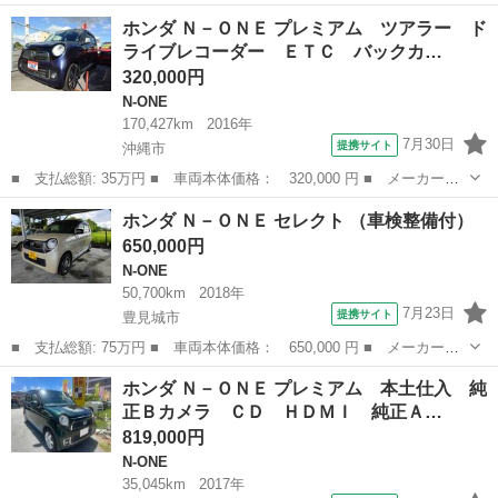
名： ホンダ ■ 車種名： Ｎ－ＯＮＥ ■ グレード名： スタンダ
沖縄
那覇市
N-ONE
ホンダ Ｎ－ＯＮＥ プレミアム ツアラー ド
ード １年保証付 ナビ Ｂｌｕｅｔｏｏｔｈ ＣＤ ＥＴＣ 衝突
ライブレコーダー ＥＴＣ バックカ…
被害軽減ブレーキ...
320,000円
N-ONE
170,427km
2016年
7月30日
提携サイト
沖縄市
■ 支払総額: 35万円 ■ 車両本体価格： 320,000 円 ■ メーカー
名： ホンダ ■ 車種名： Ｎ－ＯＮＥ ■ グレード名： プレミア
沖縄
沖縄市
N-ONE
ホンダ Ｎ－ＯＮＥ セレクト （車検整備付）
ム ツアラー ドライブレコーダー ＥＴＣ バックカメラ ナビ
650,000円
ＴＶ オートクル...
N-ONE
50,700km
2018年
7月23日
提携サイト
豊見城市
■ 支払総額: 75万円 ■ 車両本体価格： 650,000 円 ■ メーカー
名： ホンダ ■ 車種名： Ｎ－ＯＮＥ ■ グレード名： セレクト
沖縄
豊見城市
N-ONE
ホンダ Ｎ－ＯＮＥ プレミアム 本土仕入 純
■ 排気量： 660cc ■ ドア枚数： 5D ■ ミッション： インパネ
正Ｂカメラ ＣＤ ＨＤＭＩ 純正Ａ…
A...
819,000円
N-ONE
35,045km
2017年