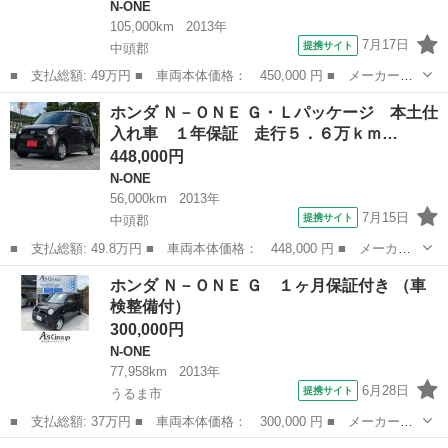
N-ONE
105,000km
2013年
7月17日
提携サイト
中頭郡
■ 支払総額: 49万円 ■ 車両本体価格： 450,000 円 ■ メーカー
名： ホンダ ■ 車種名： Ｎ－ＯＮＥ ■ グレード名： Ｇ Ｂｌ
沖縄
中頭郡
N-ONE
ホンダ Ｎ－ＯＮＥ Ｇ・Ｌパッケージ 本土仕
ｕｅｔｏｏｔｈ内蔵純正ＳＤナビ スマートキー プッシュスター
入れ車 １年保証 走行５．６万ｋｍ…
ト バックカメラ ...
448,000円
N-ONE
56,000km
2013年
7月15日
提携サイト
中頭郡
■ 支払総額: 49.8万円 ■ 車両本体価格： 448,000 円 ■ メーカー
名： ホンダ ■ 車種名： Ｎ－ＯＮＥ ■ グレード名： Ｇ・Ｌパ
沖縄
中頭郡
N-ONE
ホンダ Ｎ－ＯＮＥ Ｇ １ヶ月保証付き （車
ッケージ 本土仕入れ車 １年保証 走行５．６万ｋｍ 禁煙車 車
検整備付）
検令和１０年...
300,000円
N-ONE
77,958km
2013年
6月28日
提携サイト
うるま市
■ 支払総額: 37万円 ■ 車両本体価格： 300,000 円 ■ メーカー
名： ホンダ ■ 車種名： Ｎ－ＯＮＥ ■ グレード名： Ｇ １ヶ
沖縄
うるま市
N-ONE