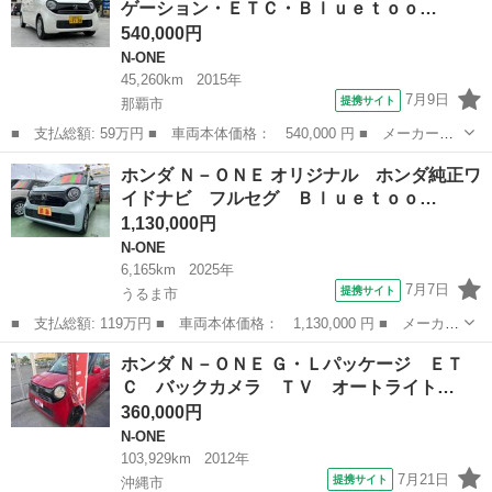
ゲーション・ＥＴＣ・Ｂｌｕｅｔｏｏ…
ュスタート スマ...
540,000円
N-ONE
45,260km
2015年
7月9日
提携サイト
那覇市
■ 支払総額: 59万円 ■ 車両本体価格： 540,000 円 ■ メーカー
名： ホンダ ■ 車種名： Ｎ－ＯＮＥ ■ グレード名： Ｇ ＳＳ
沖縄
那覇市
N-ONE
ホンダ Ｎ－ＯＮＥ オリジナル ホンダ純正ワ
パッケージ ナビゲーション・ＥＴＣ・Ｂｌｕｅｔｏｏｔｈ付！ ■
イドナビ フルセグ Ｂｌｕｅｔｏｏ…
排気量： 66...
1,130,000円
N-ONE
6,165km
2025年
7月7日
提携サイト
うるま市
■ 支払総額: 119万円 ■ 車両本体価格： 1,130,000 円 ■ メーカー
名： ホンダ ■ 車種名： Ｎ－ＯＮＥ ■ グレード名： オリジナ
沖縄
うるま市
N-ONE
ホンダ Ｎ－ＯＮＥ Ｇ・Ｌパッケージ ＥＴ
ル ホンダ純正ワイドナビ フルセグ Ｂｌｕｅｔｏｏｔｈ ＤＶ
Ｃ バックカメラ ＴＶ オートライト…
Ｄ バックモ...
360,000円
N-ONE
103,929km
2012年
7月21日
提携サイト
沖縄市