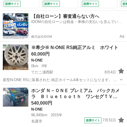
ケット アルミホイ
Ｄ 
提携サイト
提携サイト
提携サイト
提
ール 赤 レッド
運転席エアバッグ
【自社ローン】審査通らない方へ
助手席エアバッグ
IDOMの自社ローンは税金・車検の支払いも含んでいる
盗難防止システム
ので毎月の支払額は一定
（車検整備付）
Ad
株式会社IDOM
※希少※ N-ONE RS純正アルミ ホワイト
60,000円
N-ONE
0km
0年
てだこ浦西駅
8月4日
新型N-ONE RSに装着された 純正ホイール4本セットになります。 新
車納車前に取り外しており 未使用ですが一度装着されていたものに な
沖縄
沖縄市
てだこ浦西駅
N-ONE
センター
ホンダ Ｎ－ＯＮＥ プレミアム バックカメ
ります。 メーカー：ホンダ 新型N-ONE RS 純正アルミホイール サイ
ラ Ｂｌｕｅｔｏｏｔｈ ワンセグＴＶ…
ズ...
540,000円
N-ONE
96,845km
2015年
7月31日
提携サイト
名護市