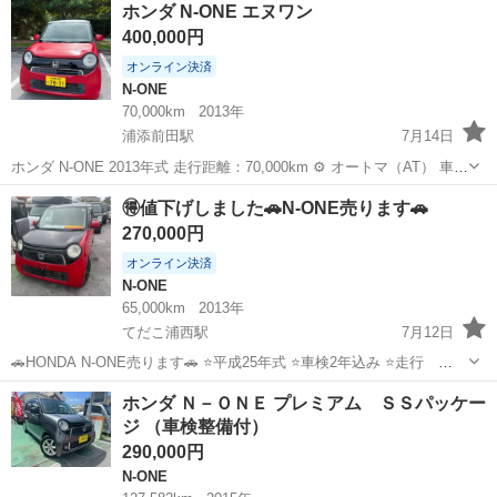
ホンダ N-ONE エヌワン
月保証付き ■ 排気量： 660cc ■ ドア枚数： 5D ■ ミッション：
400,000円
...
オンライン決済
N-ONE
70,000km
2013年
浦添前田駅
7月14日
ホンダ N-ONE 2013年式 走行距離：70,000km ⚙️ オートマ（AT） 車
検 2028年2月まで 🎨 カラー：レッド 🚘 軽自動車（4人乗り） 低走行
沖縄
浦添市
浦添前田駅
N-ONE
エヌワン
🉐値下げしました🚗N-ONE売ります🚗
でコンディション良好！すぐに乗れます。 ✅ エアコン...
270,000円
オンライン決済
N-ONE
65,000km
2013年
てだこ浦西駅
7月12日
🚗HONDA N-ONE売ります🚗 ⭐️平成25年式 ⭐️車検2年込み ⭐️走行
65000km ⭐️ターボ車 ⭐️クーラー効きます！ ⭐️ストレスのないスムーズ
沖縄
宜野湾市
てだこ浦西駅
N-ONE
ホンダ Ｎ－ＯＮＥ プレミアム ＳＳパッケー
な乗り心地です！ ⭐️車検なしで購入希望の方は車検代を引い...
ジ （車検整備付）
290,000円
N-ONE