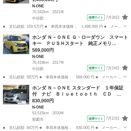
N-ONE
70,542km
2021年
7月26日
提携サイト
中頭郡
■ 支払総額: 159.5万円 ■ 車両本体価格： 1,498,000 円 ■ メーカ
ー名： ホンダ ■ 車種名： Ｎ－ＯＮＥ ■ グレード名： ＲＳ
沖縄
中頭郡
N-ONE
ホンダ Ｎ－ＯＮＥ Ｇ・ローダウン スマート
純正ナビ ドラレコ スマートキー ＥＴＣ リアカメラ カーナ
キー ＰＵＳＨスタート 純正メモリ…
ビ オーデ...
569,000円
N-ONE
76,419km
2017年
7月24日
提携サイト
中頭郡
■ 支払総額: 59万円 ■ 車両本体価格： 569,000 円 ■ メーカー
名： ホンダ ■ 車種名： Ｎ－ＯＮＥ ■ グレード名： Ｇ・ロー
沖縄
中頭郡
N-ONE
ホンダ Ｎ－ＯＮＥ スタンダード １年保証
ダウン スマートキー ＰＵＳＨスタート 純正メモリーナビ フル
付 ナビ Ｂｌｕｅｔｏｏｔｈ ＣＤ …
セグＴＶ バック...
830,000円
N-ONE
53,515km
2020年
7月23日
提携サイト
那覇市
■ 支払総額: 94万円 ■ 車両本体価格： 830,000 円 ■ メーカー