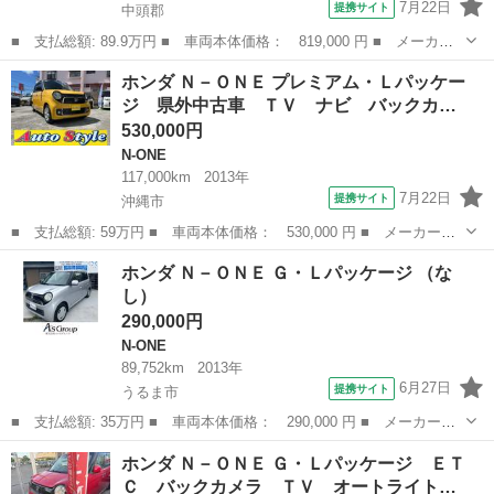
7月22日
提携サイト
中頭郡
■ 支払総額: 89.9万円 ■ 車両本体価格： 819,000 円 ■ メーカー
名： ホンダ ■ 車種名： Ｎ－ＯＮＥ ■ グレード名： プレミア
沖縄
中頭郡
N-ONE
ホンダ Ｎ－ＯＮＥ プレミアム・Ｌパッケー
ム 本土仕入 純正Ｂカメラ ＣＤ ＨＤＭＩ 純正ＡＷ スマート
ジ 県外中古車 ＴＶ ナビ バックカ…
キー プッシ...
530,000円
N-ONE
117,000km
2013年
7月22日
提携サイト
沖縄市
■ 支払総額: 59万円 ■ 車両本体価格： 530,000 円 ■ メーカー
名： ホンダ ■ 車種名： Ｎ－ＯＮＥ ■ グレード名： プレミア
沖縄
沖縄市
N-ONE
ホンダ Ｎ－ＯＮＥ Ｇ・Ｌパッケージ （な
ム・Ｌパッケージ 県外中古車 ＴＶ ナビ バックカメラ Ｂｌｕ
し）
ｅｔｏｏｔｈ ス...
290,000円
N-ONE
89,752km
2013年
6月27日
提携サイト
うるま市
■ 支払総額: 35万円 ■ 車両本体価格： 290,000 円 ■ メーカー
名： ホンダ ■ 車種名： Ｎ－ＯＮＥ ■ グレード名： Ｇ・Ｌパ
沖縄
うるま市
N-ONE
ホンダ Ｎ－ＯＮＥ Ｇ・Ｌパッケージ ＥＴ
ッケージ ■ 排気量： 660cc ■ ドア枚数： 5D ■ ミッション：
Ｃ バックカメラ ＴＶ オートライト…
C...