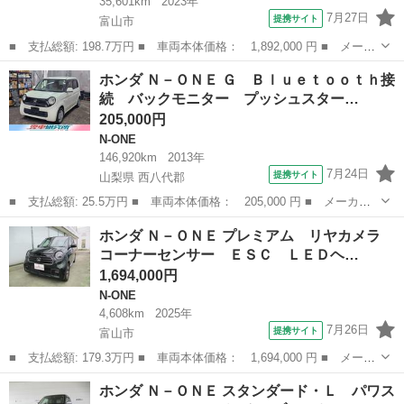
35,601km
2023年
7月27日
提携サイト
富山市
■ 支払総額: 198.7万円 ■ 車両本体価格： 1,892,000 円 ■ メーカ
ー名： ホンダ ■ 車種名： Ｎ－ＯＮＥ ■ グレード名： プレミ
富山
富山市
N-ONE
ホンダ Ｎ－ＯＮＥ Ｇ Ｂｌｕｅｔｏｏｔｈ接
アムツアラー 純正９インチナビ２３７ＮＢＩ＋Ｂカメラ／ＥＴＣ／
続 バックモニター プッシュスター…
ドラレコ...
205,000円
N-ONE
146,920km
2013年
7月24日
提携サイト
山梨県 西八代郡
■ 支払総額: 25.5万円 ■ 車両本体価格： 205,000 円 ■ メーカー
名： ホンダ ■ 車種名： Ｎ－ＯＮＥ ■ グレード名： Ｇ Ｂｌ
山梨
西八代郡
N-ONE
ホンダ Ｎ－ＯＮＥ プレミアム リヤカメラ
ｕｅｔｏｏｔｈ接続 バックモニター プッシュスタート 電格ミラ
コーナーセンサー ＥＳＣ ＬＥＤヘ…
ー ＣＤ オ...
1,694,000円
N-ONE
4,608km
2025年
7月26日
提携サイト
富山市
■ 支払総額: 179.3万円 ■ 車両本体価格： 1,694,000 円 ■ メーカ
ー名： ホンダ ■ 車種名： Ｎ－ＯＮＥ ■ グレード名： プレミ
富山
富山市
N-ONE
ホンダ Ｎ－ＯＮＥ スタンダード・Ｌ パワス
アム リヤカメラ コーナーセンサー ＥＳＣ ＬＥＤヘッドライ