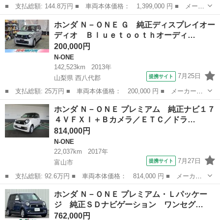
■ 支払総額: 144.8万円 ■ 車両本体価格： 1,399,000 円 ■ メーカ
ー名： ホンダ ■ 車種名： Ｎ－ＯＮＥ ■ グレード名： オリジ
富山
富山市
N-ONE
ホンダ Ｎ－ＯＮＥ Ｇ 純正ディスプレイオー
ナル 純正ナビ フルセグＴＶ バックカメラ クルーズコントロー
ディオ Ｂｌｕｅｔｏｏｔｈオーディ…
ル 衝突...
200,000円
N-ONE
142,523km
2013年
7月25日
提携サイト
山梨県 西八代郡
■ 支払総額: 25万円 ■ 車両本体価格： 200,000 円 ■ メーカー
名： ホンダ ■ 車種名： Ｎ－ＯＮＥ ■ グレード名： Ｇ 純正
山梨
西八代郡
N-ONE
ホンダ Ｎ－ＯＮＥ プレミアム 純正ナビ１７
ディスプレイオーディオ Ｂｌｕｅｔｏｏｔｈオーディオ バックモ
４ＶＦＸＩ＋Ｂカメラ／ＥＴＣ／ドラ…
ニター ＥＴＣ ...
814,000円
N-ONE
22,037km
2017年
7月27日
提携サイト
富山市
■ 支払総額: 92.6万円 ■ 車両本体価格： 814,000 円 ■ メーカー
名： ホンダ ■ 車種名： Ｎ－ＯＮＥ ■ グレード名： プレミア
富山
富山市
N-ONE
ホンダ Ｎ－ＯＮＥ プレミアム・Ｌパッケー
ム 純正ナビ１７４ＶＦＸＩ＋Ｂカメラ／ＥＴＣ／ドラレコ／ＣＤ／
ジ 純正ＳＤナビゲーション ワンセグ…
ＤＶＤ／ＢＴ...
762,000円