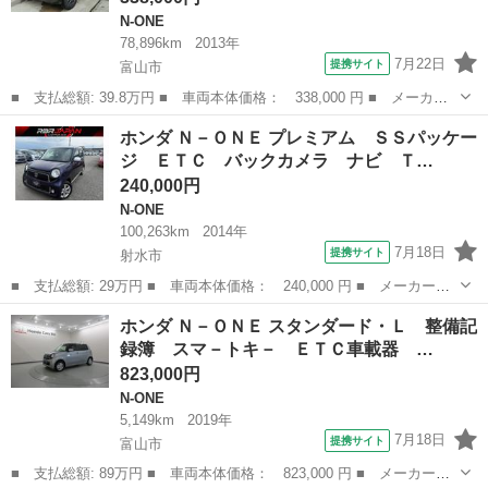
N-ONE
78,896km
2013年
7月22日
提携サイト
富山市
■ 支払総額: 39.8万円 ■ 車両本体価格： 338,000 円 ■ メーカー
名： ホンダ ■ 車種名： Ｎ－ＯＮＥ ■ グレード名： Ｇ Ｃ
富山
富山市
N-ONE
ホンダ Ｎ－ＯＮＥ プレミアム ＳＳパッケー
Ｄ ＵＳＢ接続 社外アルミ 車検整備付き ■ 排気量： 660cc ■
ジ ＥＴＣ バックカメラ ナビ Ｔ…
ドア...
240,000円
N-ONE
100,263km
2014年
7月18日
提携サイト
射水市
■ 支払総額: 29万円 ■ 車両本体価格： 240,000 円 ■ メーカー
名： ホンダ ■ 車種名： Ｎ－ＯＮＥ ■ グレード名： プレミア
富山
射水市
N-ONE
ホンダ Ｎ－ＯＮＥ スタンダード・Ｌ 整備記
ム ＳＳパッケージ ＥＴＣ バックカメラ ナビ ＴＶ 衝突被害
録簿 スマ－トキ－ ＥＴＣ車載器 …
軽減システム オ...
823,000円
N-ONE
5,149km
2019年
7月18日
提携サイト
富山市
■ 支払総額: 89万円 ■ 車両本体価格： 823,000 円 ■ メーカー