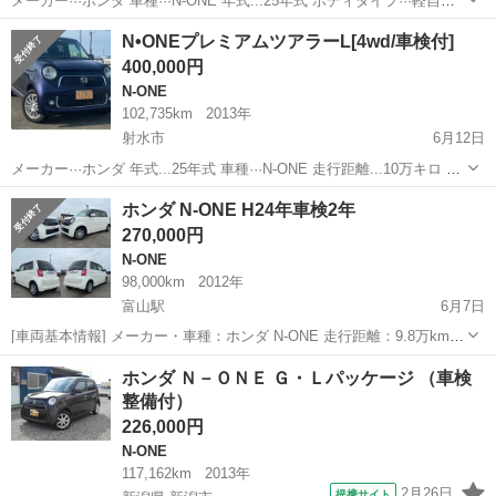
メーカー···ホンダ 車種···N-ONE 年式...25年式 ボディタイプ···軽自動
車 走行距離...12万キロ エンジン···ガソリンエンジン 駆動式···4WD
富山
射水市
N-ONE
エンジン
N•ONEプレミアムツアラーL[4wd/車検付]
「目立つ傷:凹みや気になる所は写真で○つけてます」 ...
400,000円
N-ONE
102,735km
2013年
射水市
6月12日
メーカー···ホンダ 年式...25年式 車種···N-ONE 走行距離...10万キロ ボ
ディタイプ···軽自動車 エンジン···ガソリンエンジン 駆動式···4WD [オ
富山
射水市
N-ONE
4wd
ホンダ N-ONE H24年車検2年
プション] ・ナビ、TV ・社外スピーカー ・E...
270,000円
N-ONE
98,000km
2012年
富山駅
6月7日
[車両基本情報] メーカー・車種：ホンダ N-ONE 走行距離：9.8万km
年式：平成24年 車検：車検2年つけてお渡しします [車両詳細] 装備：
富山
射水市
富山駅
N-ONE
車両
ホンダ Ｎ－ＯＮＥ Ｇ・Ｌパッケージ （車検
プッシュスタート, エアコン ,ナビー,テレビ, ブル...
整備付）
226,000円
N-ONE
117,162km
2013年
2月26日
提携サイト