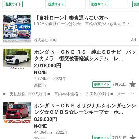
コ コーナーセンサ
ンキープ☆アダプテ
ＭＢＳ レーンキー
ィ
提携サイト
提携サイト
提携サイト
提
ー スマートキー
ィブクルコン☆純正
プ アダプティブク
オ
ＬＥＤヘッド ビル
インターナビＴＶ☆
ルーズコントロー
ト
【自社ローン】審査通らない方へ
トインＥＴＣ 純正
バックカメラ☆Ｂｌ
ル 純正８型ナビＴ
ト
IDOMの自社ローンは税金・車検の支払いも含んでいる
１５インチアルミ
ｕｅｔｏｏｔｈ☆Ｄ
Ｖ Ｂｌｕｅｔｏｏ
ー
ので毎月の支払額は一定
車線逸脱警報 オー
ＶＤ再生☆ビルトイ
ｔｈ バックカメ
ー
トライト （検10.2）
ンＥＴＣ☆前後ドラ
ラ オートハイビー
室
Ad
株式会社IDOM
レコ☆オートＬＥＤ
ム ＥＴＣ ドラレ
み
ライト☆試乗ＯＫ☆
コ ハーフレザーシ
ホンダ Ｎ－ＯＮＥ ＲＳ 純正ＳＤナビ バッ
ＶＳＡ （検10.7）
ート 試乗ＯＫ
クカメラ 衝突被害軽減システム レ…
（検9.2）
2,018,000円
N-ONE
7,774km
2023年
7月31日
提携サイト
高岡市
■ 支払総額: 209.9万円 ■ 車両本体価格： 2,018,000 円 ■ メーカ
ー名： ホンダ ■ 車種名： Ｎ－ＯＮＥ ■ グレード名： ＲＳ
富山
高岡市
N-ONE
ホンダ Ｎ－ＯＮＥ オリジナル☆ホンダセンシ
純正ＳＤナビ バックカメラ 衝突被害軽減システム レーダークル
ング☆ＣＭＢＳ☆レーンキープ☆ ホ…
ーズ 禁...
829,000円
N-ONE
44,364km
2022年
7月31日
提携サイト