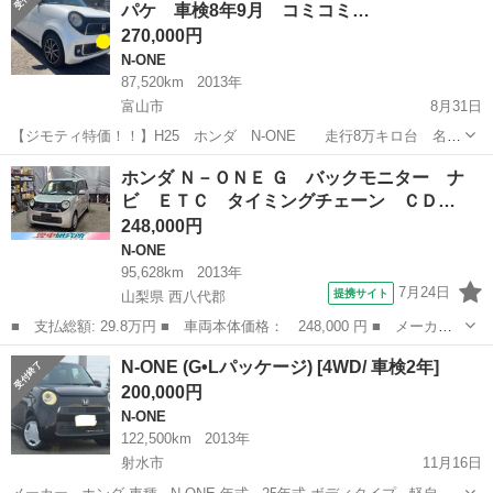
パケ 車検8年9月 コミコミ…
と同日軽自動車検査協会(富...
270,000円
N-ONE
87,520km
2013年
富山市
8月31日
【ジモティ特価！！】H25 ホンダ N-ONE 走行8万キロ台 名義
変更渡し ♪♪ジモティをご覧になった方だけの特別価格♪♪ 名義変更費
富山
富山市
N-ONE
走行距離
ホンダ Ｎ－ＯＮＥ Ｇ バックモニター ナ
用も含んだコミコミ価格です！！ ★オートライト、スマートキー ★車
ビ ＥＴＣ タイミングチェーン ＣＤ…
検：...
248,000円
N-ONE
95,628km
2013年
7月24日
提携サイト
山梨県 西八代郡
■ 支払総額: 29.8万円 ■ 車両本体価格： 248,000 円 ■ メーカー
名： ホンダ ■ 車種名： Ｎ－ＯＮＥ ■ グレード名： Ｇ バッ
山梨
西八代郡
N-ONE
N-ONE (G•Lパッケージ) [4WD/ 車検2年]
クモニター ナビ ＥＴＣ タイミングチェーン ＣＤ ＤＶＤ Ｔ
200,000円
Ｖ スマート...
N-ONE
122,500km
2013年
射水市
11月16日