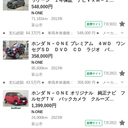
ッケージ １年保証 ナビＶＸＭ－１…
548,000円
N-ONE
71,181km
2013年
7月30日
提携サイト
富山市
■ 支払総額: 64.3万円 ■ 車両本体価格： 548,000 円 ■ メーカー
名： ホンダ ■ 車種名： Ｎ－ＯＮＥ ■ グレード名： プレミア
富山
富山市
N-ONE
ホンダ Ｎ－ＯＮＥ プレミアム ４ＷＤ ワン
ムツアラー・Ｌパッケージ １年保証 ナビＶＸＭ－１２８ＶＳＸ
セグＳＤ ＤＶＤ ＣＤ ラジオ バ…
ｉ ＴＶ Ｒカ...
358,000円
N-ONE
95,600km
2013年
7月28日
提携サイト
富山市
■ 支払総額: 43.5万円 ■ 車両本体価格： 358,000 円 ■ メーカー
名： ホンダ ■ 車種名： Ｎ－ＯＮＥ ■ グレード名： プレミア
富山
富山市
N-ONE
ホンダ Ｎ－ＯＮＥ オリジナル 純正ナビ フ
ム ４ＷＤ ワンセグＳＤ ＤＶＤ ＣＤ ラジオ バックカメラ
ルセグＴＶ バックカメラ クルーズ…
ＥＴＣ ＨＩ...
1,399,000円
N-ONE
24,000km
2023年
7月28日
提携サイト
富山市