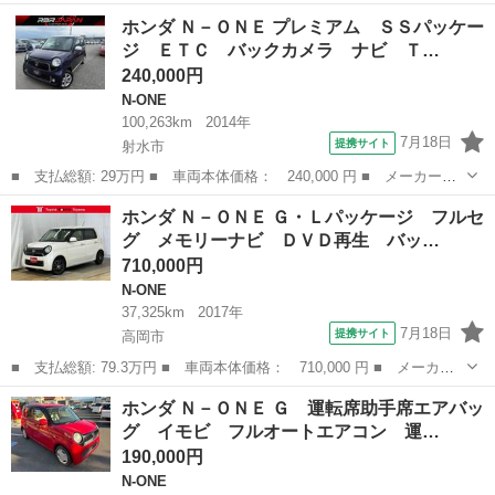
名： ホンダ ■ 車種名： Ｎ－ＯＮＥ ■ グレード名： スタンダ
富山
富山市
N-ONE
ホンダ Ｎ－ＯＮＥ プレミアム ＳＳパッケー
ード・Ｌ 整備記録簿 スマ－トキ－ ＥＴＣ車載器 ＥＳＣ エア
ジ ＥＴＣ バックカメラ ナビ Ｔ…
バッグ パワーウ...
240,000円
N-ONE
100,263km
2014年
7月18日
提携サイト
射水市
■ 支払総額: 29万円 ■ 車両本体価格： 240,000 円 ■ メーカー
名： ホンダ ■ 車種名： Ｎ－ＯＮＥ ■ グレード名： プレミア
富山
射水市
N-ONE
ホンダ Ｎ－ＯＮＥ Ｇ・Ｌパッケージ フルセ
ム ＳＳパッケージ ＥＴＣ バックカメラ ナビ ＴＶ 衝突被害
グ メモリーナビ ＤＶＤ再生 バッ…
軽減システム オ...
710,000円
N-ONE
37,325km
2017年
7月18日
提携サイト
高岡市
■ 支払総額: 79.3万円 ■ 車両本体価格： 710,000 円 ■ メーカー
名： ホンダ ■ 車種名： Ｎ－ＯＮＥ ■ グレード名： Ｇ・Ｌパ
富山
高岡市
N-ONE
ホンダ Ｎ－ＯＮＥ Ｇ 運転席助手席エアバッ
ッケージ フルセグ メモリーナビ ＤＶＤ再生 バックカメラ Ｅ
グ イモビ フルオートエアコン 運…
ＴＣ ＨＩＤ...
190,000円
N-ONE