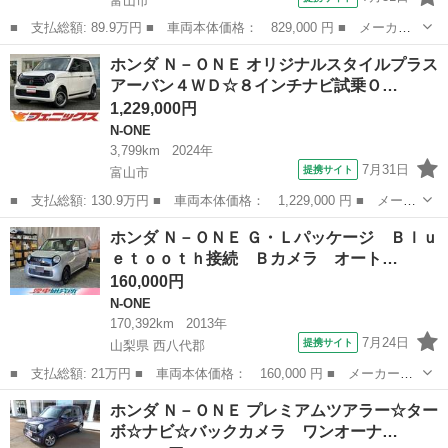
富山市
■ 支払総額: 89.9万円 ■ 車両本体価格： 829,000 円 ■ メーカー
名： ホンダ ■ 車種名： Ｎ－ＯＮＥ ■ グレード名： オリジナ
富山
富山市
N-ONE
ホンダ Ｎ－ＯＮＥ オリジナルスタイルプラス
ル☆ホンダセンシング☆ＣＭＢＳ☆レーンキープ☆ ホンダセンシン
アーバン４ＷＤ☆８インチナビ試乗Ｏ…
グ☆ＣＭＢＳ...
1,229,000円
N-ONE
3,799km
2024年
7月31日
提携サイト
富山市
■ 支払総額: 130.9万円 ■ 車両本体価格： 1,229,000 円 ■ メーカ
ー名： ホンダ ■ 車種名： Ｎ－ＯＮＥ ■ グレード名： オリジ
富山
富山市
N-ONE
ホンダ Ｎ－ＯＮＥ Ｇ・Ｌパッケージ Ｂｌｕ
ナルスタイルプラスアーバン４ＷＤ☆８インチナビ試乗ＯＫ ４Ｗ
ｅｔｏｏｔｈ接続 Ｂカメラ オート…
Ｄ ホンダ...
160,000円
N-ONE
170,392km
2013年
7月24日
提携サイト
山梨県 西八代郡
■ 支払総額: 21万円 ■ 車両本体価格： 160,000 円 ■ メーカー
名： ホンダ ■ 車種名： Ｎ－ＯＮＥ ■ グレード名： Ｇ・Ｌパ
山梨
西八代郡
N-ONE
ホンダ Ｎ－ＯＮＥ プレミアムツアラー☆ター
ッケージ Ｂｌｕｅｔｏｏｔｈ接続 Ｂカメラ オートライト スマ
ボ☆ナビ☆バックカメラ ワンオーナ…
ートキー２個 純...