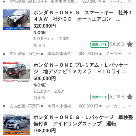
■ 支払総額: 98.8万円 ■ 車両本体価格： 920,000 円 ■ メーカー
名： ホンダ ■ 車種名： Ｎ－ＯＮＥ ■ グレード名： セレクト
富山
射水市
N-ONE
ホンダ Ｎ－ＯＮＥ Ｇ スマートキー 社外１
■ 排気量： 660cc ■ ドア枚数： 5D ■ ミッション： インパ...
４ＡＷ 社外ＣＤ オートエアコン …
320,000円
N-ONE
100,872km
2013年
5月28日
提携サイト
富山市
■ 支払総額: 45万円 ■ 車両本体価格： 320,000 円 ■ メーカー
名： ホンダ ■ 車種名： Ｎ－ＯＮＥ ■ グレード名： Ｇ スマ
富山
富山市
N-ONE
ホンダ Ｎ－ＯＮＥ プレミアム・Ｌパッケー
ートキー 社外１４ＡＷ 社外ＣＤ オートエアコン 横滑り防止装
ジ 地デジナビＴＶカメラ ＨＩＤライ…
置 ■ 排気量：...
606,000円
N-ONE
23,103km
2013年
5月19日
提携サイト
射水市
■ 支払総額: 75万円 ■ 車両本体価格： 606,000 円 ■ メーカー
名： ホンダ ■ 車種名： Ｎ－ＯＮＥ ■ グレード名： プレミア
富山
射水市
N-ONE
ホンダ Ｎ－ＯＮＥ Ｇ・Ｌパッケージ 車検整
ム・Ｌパッケージ 地デジナビＴＶカメラ ＨＩＤライト 地デジナ
備付き アイドリングストップ 運転…
ビＴＶ バックカ...
198,000円