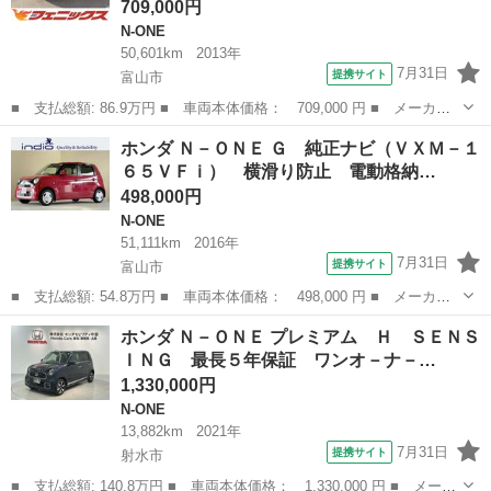
709,000円
N-ONE
50,601km
2013年
7月31日
提携サイト
富山市
■ 支払総額: 86.9万円 ■ 車両本体価格： 709,000 円 ■ メーカー
名： ホンダ ■ 車種名： Ｎ－ＯＮＥ ■ グレード名： プレミア
富山
富山市
N-ONE
ホンダ Ｎ－ＯＮＥ Ｇ 純正ナビ（ＶＸＭ－１
ムツアラー☆ターボ☆ナビ☆バックカメラ ワンオーナー☆ターボ車
６５ＶＦｉ） 横滑り防止 電動格納…
☆純正メモリ...
498,000円
N-ONE
51,111km
2016年
7月31日
提携サイト
富山市
■ 支払総額: 54.8万円 ■ 車両本体価格： 498,000 円 ■ メーカー
名： ホンダ ■ 車種名： Ｎ－ＯＮＥ ■ グレード名： Ｇ 純正
富山
富山市
N-ONE
ホンダ Ｎ－ＯＮＥ プレミアム Ｈ ＳＥＮＳ
ナビ（ＶＸＭ－１６５ＶＦｉ） 横滑り防止 電動格納ミラー スマ
ＩＮＧ 最長５年保証 ワンオ－ナ－…
ートキー Ｂ...
1,330,000円
N-ONE
13,882km
2021年
7月31日
提携サイト
射水市
■ 支払総額: 140.8万円 ■ 車両本体価格： 1,330,000 円 ■ メーカ