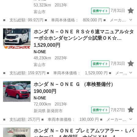
53,323km
2013年
7月31日
提携サイト
富山市
■ 支払総額: 99.9万円 ■ 車両本体価格： 809,000 円 ■ メーカー
名： ホンダ ■ 車種名： Ｎ－ＯＮＥ ■ グレード名： ツアラ
富山
富山市
N-ONE
ホンダ Ｎ－ＯＮＥ ＲＳ☆６速マニュアル☆タ
ー・Ｌパッケージ☆ターボ☆専用ナビＴＶ☆ ターボ☆パドルシフト
ーボ☆ホンダセンシング☆試乗ＯＫ☆…
☆専用メモリー...
1,529,000円
N-ONE
48,230km
2023年
7月31日
提携サイト
富山市
■ 支払総額: 159.9万円 ■ 車両本体価格： 1,529,000 円 ■ メーカ
ー名： ホンダ ■ 車種名： Ｎ－ＯＮＥ ■ グレード名： ＲＳ☆
富山
富山市
N-ONE
ホンダ Ｎ－ＯＮＥ Ｇ （車検整備付）
６速マニュアル☆ターボ☆ホンダセンシング☆試乗ＯＫ☆ ワンオー
190,000円
ナー☆ツ...
N-ONE
72,000km
2013年
7月27日
提携サイト
新潟県 新発田市
■ 支払総額: 25万円 ■ 車両本体価格： 190,000 円 ■ メーカー
名： ホンダ ■ 車種名： Ｎ－ＯＮＥ ■ グレード名： Ｇ ■ 排
新潟
新発田市
N-ONE
ホンダ Ｎ－ＯＮＥ プレミアムツアラー・Ｌパ
気量： 660cc ■ ドア枚数： 5D ■ ミッション： CVT ■ 店舗...