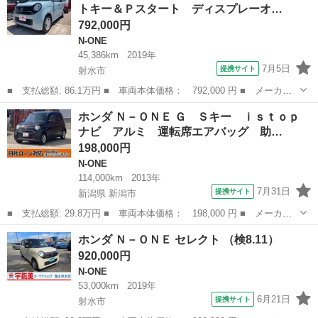
トキー＆Ｐスタート ディスプレーオ…
792,000円
N-ONE
45,386km
2019年
7月5日
提携サイト
射水市
■ 支払総額: 86.1万円 ■ 車両本体価格： 792,000 円 ■ メーカー
名： ホンダ ■ 車種名： Ｎ－ＯＮＥ ■ グレード名： スタンダ
富山
射水市
N-ONE
ホンダ Ｎ－ＯＮＥ Ｇ Ｓキー ｉｓｔｏｐ
ード・Ｌ スマートキー＆Ｐスタート ディスプレーオーディオ＆バ
ナビ アルミ 運転席エアバッグ 助…
ックカメラ ...
198,000円
N-ONE
114,000km
2013年
7月31日
提携サイト
新潟県 新潟市
■ 支払総額: 29.8万円 ■ 車両本体価格： 198,000 円 ■ メーカー
名： ホンダ ■ 車種名： Ｎ－ＯＮＥ ■ グレード名： Ｇ Ｓキ
新潟
新潟市
N-ONE
ホンダ Ｎ－ＯＮＥ セレクト （検8.11）
ー ｉｓｔｏｐ ナビ アルミ 運転席エアバッグ 助手席エアバ
920,000円
ッ ＡＢＳ Ｅ...
N-ONE
53,000km
2019年
6月21日
提携サイト
射水市