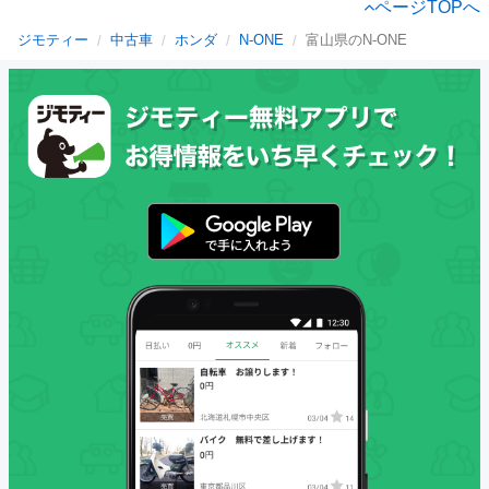
ページTOPへ
ジモティー
中古車
ホンダ
N-ONE
富山県のN-ONE