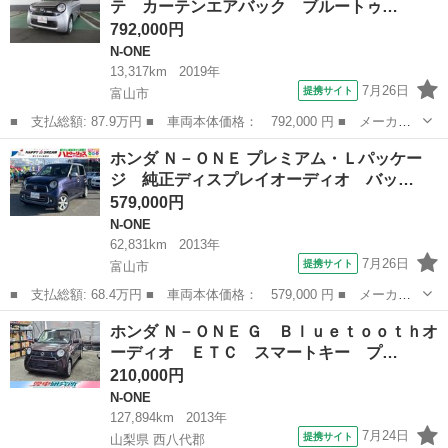
テ カーテンエアバック ブルートゥ…
ト オート...
792,000円
N-ONE
13,317km
2019年
7月26日
提携サイト
富山市
■ 支払総額: 87.9万円 ■ 車両本体価格： 792,000 円 ■ メーカー
名： ホンダ ■ 車種名： Ｎ－ＯＮＥ ■ グレード名： スタンダ
富山
富山市
N-ONE
ホンダ Ｎ－ＯＮＥ プレミアム・Ｌパッケー
ード・Ｌ パワステ カーテンエアバック ブルートゥース ＥＴＣ
ジ 純正ディスプレイオーディオ バッ…
車載器 スマ...
579,000円
N-ONE
62,831km
2013年
7月26日
提携サイト
富山市
■ 支払総額: 68.4万円 ■ 車両本体価格： 579,000 円 ■ メーカー
名： ホンダ ■ 車種名： Ｎ－ＯＮＥ ■ グレード名： プレミア
富山
富山市
N-ONE
ホンダ Ｎ－ＯＮＥ Ｇ Ｂｌｕｅｔｏｏｔｈオ
ム・Ｌパッケージ 純正ディスプレイオーディオ バックカメラ ス
ーディオ ＥＴＣ スマートキー プ…
マートキー ...
210,000円
N-ONE
127,894km
2013年
7月24日
提携サイト
山梨県 西八代郡