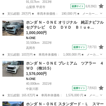
91,017km
2013年
6月29日
提携サイト
山梨県 甲府市
■ 支払総額: 29万円 ■ 車両本体価格： 190,000 円 ■ メーカー
名： ホンダ ■ 車種名： Ｎ－ＯＮＥ ■ グレード名： Ｇ 運転
山梨
甲府市
N-ONE
ホンダ Ｎ－ＯＮＥ オリジナル 純正ナビフル
席助手席エアバッグ イモビ フルオートエアコン 運転席エアバッ
セグテレビ ＣＤ ＤＶＤ Ｂｌｕｅ…
ク パワステ Ａ...
1,000,000円
N-ONE
33,500km
2022年
7月7日
提携サイト
高岡市
■ 支払総額: 103万円 ■ 車両本体価格： 1,000,000 円 ■ メーカー
名： ホンダ ■ 車種名： Ｎ－ＯＮＥ ■ グレード名： オリジナ
富山
高岡市
N-ONE
ホンダ Ｎ－ＯＮＥ プレミアム ツアラー ４
ル 純正ナビフルセグテレビ ＣＤ ＤＶＤ Ｂｌｕｅｔｏｏｔｈ
ＷＤ （検10.5）
ＵＳＢ Ｓ...
1,576,000円
N-ONE
40,000km
2021年
7月6日
提携サイト
中新川郡
■ 支払総額: 165.8万円 ■ 車両本体価格： 1,576,000 円 ■ メーカ
ー名： ホンダ ■ 車種名： Ｎ－ＯＮＥ ■ グレード名： プレミ
富山
中新川郡
N-ONE
ホンダ Ｎ－ＯＮＥ スタンダード・Ｌ スマー
アム ツアラー ４ＷＤ ■ 排気量： 660cc ■ ドア枚数： 5D...