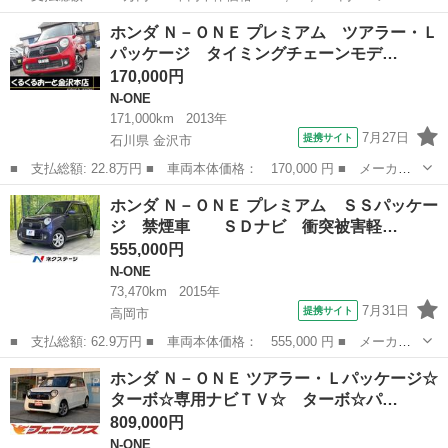
ー名： ホンダ ■ 車種名： Ｎ－ＯＮＥ ■ グレード名： プレミ
富山
射水市
N-ONE
ホンダ Ｎ－ＯＮＥ プレミアム ツアラー・Ｌ
アム Ｈ ＳＥＮＳＩＮＧ 最長５年保証 ワンオ－ナ－ ナビＶＸ
パッケージ タイミングチェーンモデ…
Ｍ－２１...
170,000円
N-ONE
171,000km
2013年
7月27日
提携サイト
石川県 金沢市
■ 支払総額: 22.8万円 ■ 車両本体価格： 170,000 円 ■ メーカー
名： ホンダ ■ 車種名： Ｎ－ＯＮＥ ■ グレード名： プレミア
石川
金沢市
N-ONE
ホンダ Ｎ－ＯＮＥ プレミアム ＳＳパッケー
ム ツアラー・Ｌパッケージ タイミングチェーンモデル ナビ 地
ジ 禁煙車 ＳＤナビ 衝突被害軽…
デジ ＣＤ／...
555,000円
N-ONE
73,470km
2015年
7月31日
提携サイト
高岡市
■ 支払総額: 62.9万円 ■ 車両本体価格： 555,000 円 ■ メーカー
名： ホンダ ■ 車種名： Ｎ－ＯＮＥ ■ グレード名： プレミア
富山
高岡市
N-ONE
ホンダ Ｎ－ＯＮＥ ツアラー・Ｌパッケージ☆
ム ＳＳパッケージ 禁煙車 ＳＤナビ 衝突被害軽減システム
ターボ☆専用ナビＴＶ☆ ターボ☆パ…
ＨＩＤヘッド...
809,000円
N-ONE