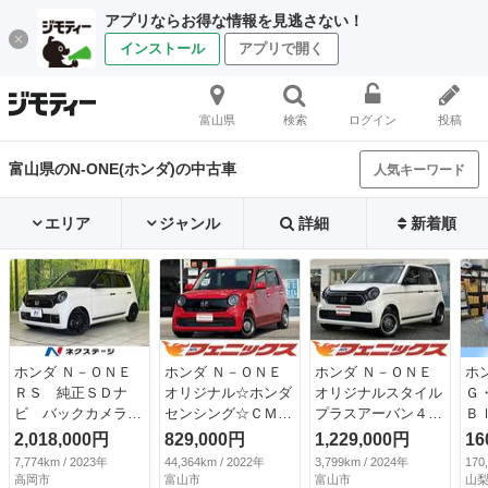
アプリならお得な情報を見逃さない！
インストール
アプリで開く
富山県
検索
ログイン
投稿
富山県のN-ONE(ホンダ)の中古車
人気キーワード
エリア
ジャンル
詳細
新着順
ホンダ Ｎ－ＯＮＥ
ホンダ Ｎ－ＯＮＥ
ホンダ Ｎ－ＯＮＥ
ホ
ＲＳ 純正ＳＤナ
オリジナル☆ホンダ
オリジナルスタイル
Ｇ
ビ バックカメラ
センシング☆ＣＭＢ
プラスアーバン４Ｗ
Ｂ
衝突被害軽減システ
Ｓ☆レーンキープ
Ｄ☆８インチナビ試
接
2,018,000円
829,000円
1,229,000円
16
ム レーダークルー
☆ ホンダセンシン
乗ＯＫ ４ＷＤ ホ
ー
7,774km / 2023年
44,364km / 2022年
3,799km / 2024年
170
ズ 禁煙車 ドラレ
グ☆ＣＭＢＳ☆レー
ンダセンシング Ｃ
ト
高岡市
富山市
富山市
山梨