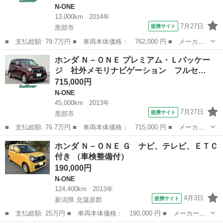
N-ONE
13,000km
2014年
7月27日
提携サイト
黒部市
■ 支払総額: 79.7万円 ■ 車両本体価格： 762,000 円 ■ メーカー
名： ホンダ ■ 車種名： Ｎ－ＯＮＥ ■ グレード名： プレミア
富山
黒部市
N-ONE
ホンダ Ｎ－ＯＮＥ プレミアム・Ｌパッケー
ム・Ｌパッケージ 純正ＳＤナビゲーション ワンセグＴＶ バック
ジ 社外メモリナビゲーション フルセ…
カメラ 社外...
715,000円
N-ONE
45,000km
2013年
7月27日
提携サイト
黒部市
■ 支払総額: 76.7万円 ■ 車両本体価格： 715,000 円 ■ メーカー
名： ホンダ ■ 車種名： Ｎ－ＯＮＥ ■ グレード名： プレミア
富山
黒部市
N-ONE
ホンダ Ｎ－ＯＮＥ Ｇ ナビ、テレビ、ＥＴＣ
ム・Ｌパッケージ 社外メモリナビゲーション フルセグＴＶ ベン
付き （車検整備付）
チシート チ...
190,000円
N-ONE
124,400km
2013年
4月3日
提携サイト
新潟県 北蒲原郡
■ 支払総額: 25万円 ■ 車両本体価格： 190,000 円 ■ メーカー