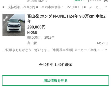
新潟県 新潟市
■ 支払総額: 29.8万円 ■ 車両本体価格： 226,000 円 ■ メーカー
名： ホンダ ■ 車種名： Ｎ－ＯＮＥ ■ グレード名： Ｇ・Ｌパ
新潟
新潟市
N-ONE
富山発 ホンダ N-ONE H24年 9.8万km 車検2
ッケージ ■ 排気量： 660cc ■ ドア枚数： 5D ■ ミッション：...
年
290,000円
N-ONE
98,000km
2012年
富山駅
4月22日
ご覧頂きありがとうございます。 [車両基本情報] メーカー・車種：ホ
ンダ N-ONE 走行距離：9.8万km 年式：平成24年 車検：車検2年つけ
富山
射水市
富山駅
N-ONE
車両
てお渡しします [車両詳細] 装備：プッシュスタート, ...
全40件中 1-40件表示
周辺情報を見る