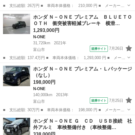
■ 支払総額: 26万円 ■ 車両本体価格： 210,000 円 ■ メーカー
名： ホンダ ■ 車種名： Ｎ－ＯＮＥ ■ グレード名： Ｇ Ｂｌ
山梨
西八代郡
N-ONE
ホンダ Ｎ－ＯＮＥ プレミアム ＢＬＵＥＴＯ
ｕｅｔｏｏｔｈオーディオ ＥＴＣ スマートキー プッシュスター
ＯＴＨ 衝突被害軽減ブレーキ 横滑…
ト ＣＤ ＤＶＤ...
1,293,000円
N-ONE
31,720km
2021年
7月26日
提携サイト
富山市
■ 支払総額: 137.4万円 ■ 車両本体価格： 1,293,000 円 ■ メーカ
ー名： ホンダ ■ 車種名： Ｎ－ＯＮＥ ■ グレード名： プレミ
富山
富山市
N-ONE
ホンダ Ｎ－ＯＮＥ プレミアム・Ｌパッケージ
アム ＢＬＵＥＴＯＯＴＨ 衝突被害軽減ブレーキ 横滑り防止装
（なし）
置 リアカ...
198,000円
N-ONE
140,000km
2013年
7月25日
提携サイト
富山市
■ 支払総額: 30万円 ■ 車両本体価格： 198,000 円 ■ メーカー
名： ホンダ ■ 車種名： Ｎ－ＯＮＥ ■ グレード名： プレミア
富山
富山市
N-ONE
ホンダ Ｎ－ＯＮＥ Ｇ ＣＤ ＵＳＢ接続 社
ム・Ｌパッケージ ■ 排気量： 660cc ■ ドア枚数： 5D ■ ミッシ
外アルミ 車検整備付き （車検整備…
ョ...
338,000円