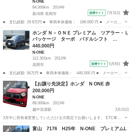
N-ONE
84,000km
2014年
7月31日
提携サイト
新潟県 長岡市
■ 支払総額: 29.8万円 ■ 車両本体価格： 198,000 円 ■ メーカー
名： ホンダ ■ 車種名： Ｎ－ＯＮＥ ■ グレード名： Ｇ・Ｌパ
新潟
長岡市
N-ONE
ホンダ Ｎ－ＯＮＥ プレミアム ツアラー・Ｌ
ッケージ 車検整備付き アイドリングストップ 運転席エアバッ
パッケージ ターボ パドルシフト …
ク 助手席エア...
440,000円
N-ONE
112,301km
2013年
5月8日
提携サイト
高岡市
■ 支払総額: 56万円 ■ 車両本体価格： 440,000 円 ■ メーカー
名： ホンダ ■ 車種名： Ｎ－ＯＮＥ ■ グレード名： プレミア
富山
高岡市
N-ONE
【お譲り先決定】ホンダ N ONE 赤
ム ツアラー・Ｌパッケージ ターボ パドルシフト 純正エアロバ
200,000円
ンパー＆フォグ ...
N-ONE
89,000km
2013年
越中荏原駅
3月15日
3月中に所有者変更していただける方限定でお願いします。 ETC車載
器ついております。 年末にバッテリー交換ディーラーにて済んでいま
富山
富山市
越中荏原駅
N-ONE
バッテリー
富山 7176 H25年 N-ONE プレミアムL
す 車は普通タイヤの新品がついています お引き渡しは 所有者変更後