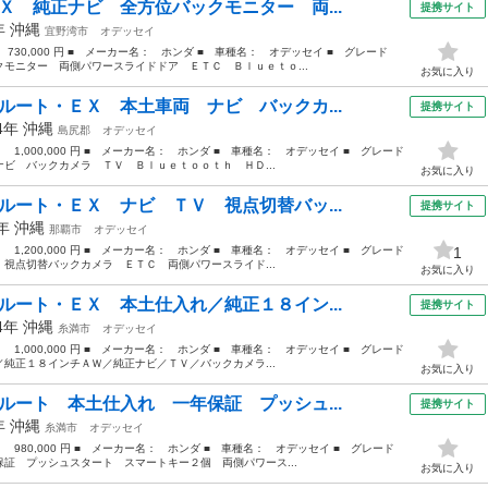
Ｘ 純正ナビ 全方位バックモニター 両...
提携サイト
3年
沖縄
宜野湾市
オデッセイ
 730,000 円 ■ メーカー名： ホンダ ■ 車種名： オデッセイ ■ グレード
モニター 両側パワースライドドア ＥＴＣ Ｂｌｕｅｔｏ...
お気に入り
ルート・ＥＸ 本土車両 ナビ バックカ...
提携サイト
14年
沖縄
島尻郡
オデッセイ
： 1,000,000 円 ■ メーカー名： ホンダ ■ 車種名： オデッセイ ■ グレード
ビ バックカメラ ＴＶ Ｂｌｕｅｔｏｏｔｈ ＨＤ...
お気に入り
ルート・ＥＸ ナビ ＴＶ 視点切替バッ...
提携サイト
3年
沖縄
那覇市
オデッセイ
： 1,200,000 円 ■ メーカー名： ホンダ ■ 車種名： オデッセイ ■ グレード
1
視点切替バックカメラ ＥＴＣ 両側パワースライド...
お気に入り
ルート・ＥＸ 本土仕入れ／純正１８イン...
提携サイト
14年
沖縄
糸満市
オデッセイ
： 1,000,000 円 ■ メーカー名： ホンダ ■ 車種名： オデッセイ ■ グレード
純正１８インチＡＷ／純正ナビ／ＴＶ／バックカメラ...
お気に入り
ルート 本土仕入れ 一年保証 プッシュ...
提携サイト
4年
沖縄
糸満市
オデッセイ
： 980,000 円 ■ メーカー名： ホンダ ■ 車種名： オデッセイ ■ グレード
証 プッシュスタート スマートキー２個 両側パワース...
お気に入り