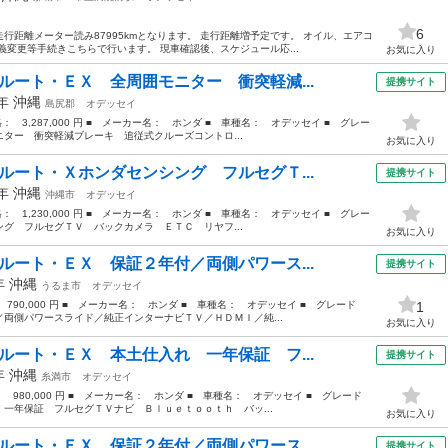
6
状走行距離メーター読み87995kmとなります。 走行距離増予定です。 オイル、エアコ
義変更等手続きこちらで行います。 現車確認後、スケジュール応...
お気に入り
ルート・ＥＸ 全周囲モニター 衝突軽減...
提携サイト
0年
沖縄
島尻郡
オデッセイ
格： 3,287,000 円 ■ メーカー名： ホンダ ■ 車種名： オデッセイ ■ グレー
ター 衝突軽減ブレーキ 追従式クルーズコントロ...
お気に入り
ルート・Ｘホンダセンシング フルセグＴ...
提携サイト
7年
沖縄
沖縄市
オデッセイ
格： 1,230,000 円 ■ メーカー名： ホンダ ■ 車種名： オデッセイ ■ グレー
グ フルセグＴＶ バックカメラ ＥＴＣ リヤフ...
お気に入り
ルート・ＥＸ 保証２年付／両側パワース...
提携サイト
4年
沖縄
うるま市
オデッセイ
 790,000 円 ■ メーカー名： ホンダ ■ 車種名： オデッセイ ■ グレード
1
両側パワースライド／純正インターナビＴＶ／ＨＤＭＩ／純...
お気に入り
ルート・ＥＸ 本土仕入れ 一年保証 フ...
提携サイト
4年
沖縄
糸満市
オデッセイ
： 980,000 円 ■ メーカー名： ホンダ ■ 車種名： オデッセイ ■ グレード
一年保証 フルセグＴＶナビ Ｂｌｕｅｔｏｏｔｈ バッ...
お気に入り
ルート・ＥＸ 保証２年付／両側パワース...
提携サイト