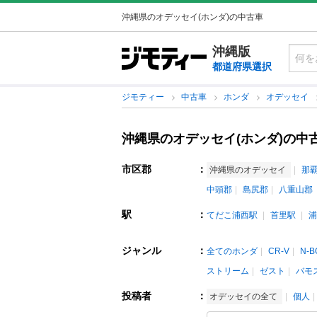
沖縄県のオデッセイ(ホンダ)の中古車
沖縄版
都道府県選択
ジモティー
中古車
ホンダ
オデッセイ
沖縄県のオデッセイ(ホンダ)の中
市区郡
：
沖縄県のオデッセイ
那
中頭郡
島尻郡
八重山郡
駅
：
てだこ浦西駅
首里駅
浦
ジャンル
：
全てのホンダ
CR-V
N-B
ストリーム
ゼスト
バモ
投稿者
：
オデッセイの全て
個人