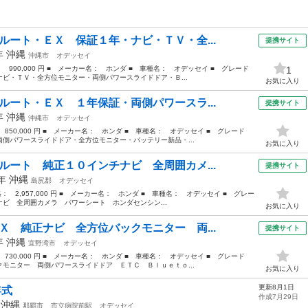
ルート・ＥＸ 保証１年・ナビ・ＴＶ・全...
提携サイト
4年
沖縄
沖縄市
オデッセイ
： 990,000 円 ■ メーカー名： ホンダ ■ 車種名： オデッセイ ■ グレード
1
ビ・ＴＶ・全方位モニター・両側パワースライドドア・Ｂ...
お気に入り
ルート・ＥＸ １年保証・両側パワースラ...
提携サイト
4年
沖縄
沖縄市
オデッセイ
 850,000 円 ■ メーカー名： ホンダ ■ 車種名： オデッセイ ■ グレード
側パワースライドドア・全方位モニター・バッテリー新品・...
お気に入り
ルート 純正１０インチナビ 全周囲カメ...
提携サイト
1年
沖縄
島尻郡
オデッセイ
格： 2,957,000 円 ■ メーカー名： ホンダ ■ 車種名： オデッセイ ■ グレー
ビ 全周囲カメラ パワーシート ホンダセンシン...
お気に入り
Ｘ 純正ナビ 全方位バックモニター 両...
提携サイト
3年
沖縄
宜野湾市
オデッセイ
 730,000 円 ■ メーカー名： ホンダ ■ 車種名： オデッセイ ■ グレード
モニター 両側パワースライドドア ＥＴＣ Ｂｌｕｅｔｏ...
お気に入り
更新8月1日
年式
作成7月29日
年
沖縄
那覇市
市立病院前駅
オデッセイ