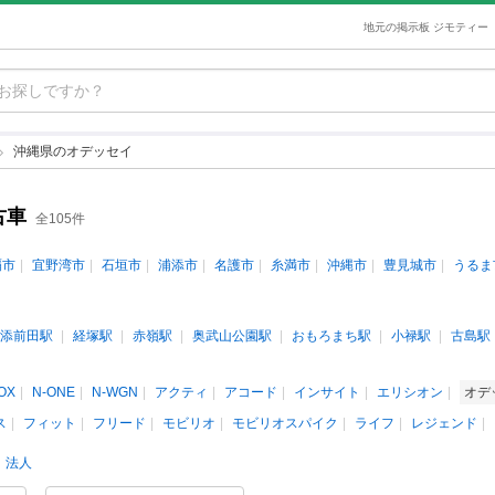
地元の掲示板 ジモティー
沖縄県のオデッセイ
古車
全105件
覇市
宜野湾市
石垣市
浦添市
名護市
糸満市
沖縄市
豊見城市
うるま
添前田駅
経塚駅
赤嶺駅
奥武山公園駅
おもろまち駅
小禄駅
古島駅
OX
N-ONE
N-WGN
アクティ
アコード
インサイト
エリシオン
オデ
ス
フィット
フリード
モビリオ
モビリオスパイク
ライフ
レジェンド
法人