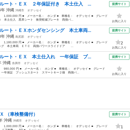
ルート・ＥＸ ２年保証付き 本土仕入 ...
提携サイト
14年
沖縄
沖縄市
オデッセイ
： 1,000,000 円 ■ メーカー名： ホンダ ■ 車種名： オデッセイ ■ グレード
 本土仕入 黒革シート 衝突軽減ブレーキ 両側パ...
お気に入り
ルート・ＥＸホンダセンシング 本土車両...
提携サイト
18年
沖縄
島尻郡
オデッセイ
： 1,180,000 円 ■ メーカー名： ホンダ ■ 車種名： オデッセイ ■ グレード
2
グ 本土車両 ＥＴＣ 両側パワースライドドア ...
お気に入り
ルート・ＥＸ 本土仕入れ 一年保証 プ...
提携サイト
4年
沖縄
糸満市
オデッセイ
： 980,000 円 ■ メーカー名： ホンダ ■ 車種名： オデッセイ ■ グレード
一年保証 プッシュスタート スマートキー２個 両側パ...
お気に入り
ＥＸ （車検整備付）
提携サイト
5年
沖縄
沖縄市
オデッセイ
： 1,000,000 円 ■ メーカー名： ホンダ ■ 車種名： オデッセイ ■ グレード
1
 ドア枚数： 5D ■ ミッション： C...