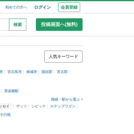
ログイン
会員登録
初めての方へ
投稿画面へ(無料)
検索
人気キーワード
市
宮古島市
南城市
国頭郡
宮古郡
美栄橋駅
路線・駅から選ぶ
ッセイ
ザッツ
シビック
ステップワゴン
その他