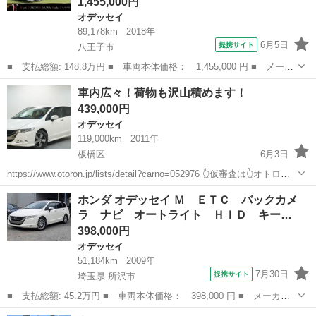
1,455,000円
オデッセイ
89,178km
2018年
6月5日
提携サイト
八王子市
■ 支払総額: 148.8万円 ■ 車両本体価格： 1,455,000 円 ■ メーカ
ー名： ホンダ ■ 車種名： オデッセイ ■ グレード名： アブソ
東京
八王子市
オデッセイ
車内広々！荷物も沢山積めます！
ルート・ホンダセンシング フルセグＴＶ／Ｂｌｕｅｔｏｏｔｈ／純
439,000円
正９イン...
オデッセイ
119,000km
2011年
板橋区
6月3日
https://www.otoron.jp/lists/detail?carno=052976 👆仮審査は👆オトロン
練馬店へ✨👆🌠 ✨毎日10件以上入庫中✨全店舗の在庫をご納車可能！！
東京
板橋区
オデッセイ
電話番号
ホンダ オデッセイ Ｍ ＥＴＣ バックカメ
🔴下取最低保証金額アップ...
ラ ナビ オートライト ＨＩＤ キー…
398,000円
オデッセイ
51,184km
2009年
7月30日
提携サイト
埼玉県 所沢市
■ 支払総額: 45.2万円 ■ 車両本体価格： 398,000 円 ■ メーカー
名： ホンダ ■ 車種名： オデッセイ ■ グレード名： Ｍ ＥＴ
埼玉
所沢市
オデッセイ