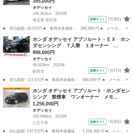
395,000円
オデッセイ
148,351km
2014年
7月30日
提携サイト
埼玉県 所沢市
■ 支払総額: 44.5万円 ■ 車両本体価格： 395,000 円 ■ メーカー
名： ホンダ ■ 車種名： オデッセイ ■ グレード名： Ｇ 福祉
埼玉
所沢市
オデッセイ
ホンダ オデッセイ アブソルート・ＥＸ ホン
車輌 ２列目左リフトアップシート ＥＴＣ バックカメラ ナビ
ダセンシング ７人乗 １オーナー …
ＴＶ オート...
998,000円
オデッセイ
98,603km
2015年
7月27日
提携サイト
町田市
■ 支払総額: 113.4万円 ■ 車両本体価格： 998,000 円 ■ メーカー
名： ホンダ ■ 車種名： オデッセイ ■ グレード名： アブソル
東京
町田市
オデッセイ
ホンダ オデッセイ アブソルート・ホンダセン
ート・ＥＸ ホンダセンシング ７人乗 １オーナー 禁煙車 ナ
シング 禁煙車 ワンオーナー メモ…
ビ 地デジ ...
1,256,000円
オデッセイ
100,048km
2018年
7月26日
提携サイト
八王子市
■ 支払総額: 137.5万円 ■ 車両本体価格： 1,256,000 円 ■ メーカ