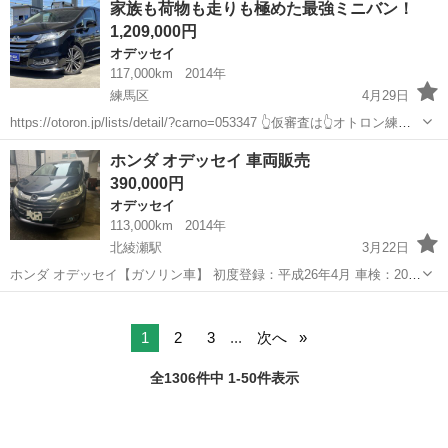
家族も荷物も走りも極めた最強ミニバン！
Ｃ バックカメラ ナビ オートライト ＨＩＤ キーレスエントリ
1,209,000円
ー ３列シー...
オデッセイ
117,000km
2014年
練馬区
4月29日
https://otoron.jp/lists/detail/?carno=053347 👆仮審査は👆オトロン練馬
店へ✨👆🌠 ✨毎日10件以上入庫中✨全店舗の在庫をご納車可能！！ 🔴
東京
練馬区
オデッセイ
ミニバン
ホンダ オデッセイ 車両販売
下取最低保証金額アップ中🎊🔴...
390,000円
オデッセイ
113,000km
2014年
北綾瀬駅
3月22日
ホンダ オデッセイ【ガソリン車】 初度登録：平成26年4月 車検：2026
年10月まで 走行距離：約11万km（多少増加あり） ⸻ ⚙️ 装備 ・
東京
葛飾区
北綾瀬駅
オデッセイ
車両
両側パワースライドドア ・ナビ ・ETC ・TV ・Bluetooth ...
1
2
3
...
次へ
全1306件中 1-50件表示