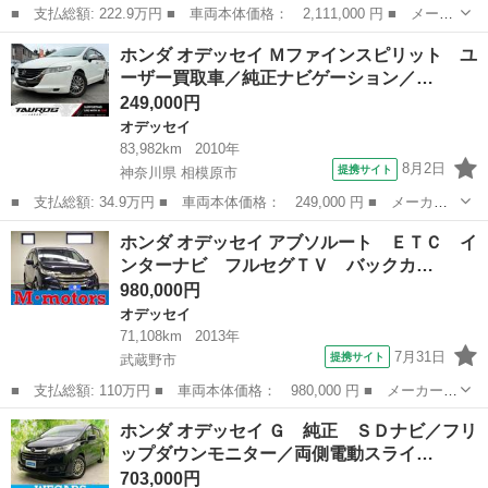
■ 支払総額: 222.9万円 ■ 車両本体価格： 2,111,000 円 ■ メーカ
ー名： ホンダ ■ 車種名： オデッセイ ■ グレード名： アブソ
東京
多摩市
オデッセイ
ホンダ オデッセイ Ｍファインスピリット ユ
ルート・ＥＸホンダセンシング 保証書／純正 ９インチ ＳＤナビ
ーザー買取車／純正ナビゲーション／…
／フリッ...
249,000円
オデッセイ
83,982km
2010年
8月2日
提携サイト
神奈川県 相模原市
■ 支払総額: 34.9万円 ■ 車両本体価格： 249,000 円 ■ メーカー
名： ホンダ ■ 車種名： オデッセイ ■ グレード名： Ｍファイ
神奈川
相模原市
オデッセイ
ホンダ オデッセイ アブソルート ＥＴＣ イ
ンスピリット ユーザー買取車／純正ナビゲーション／バックカメラ
ンターナビ フルセグＴＶ バックカ…
／全周囲カメ...
980,000円
オデッセイ
71,108km
2013年
7月31日
提携サイト
武蔵野市
■ 支払総額: 110万円 ■ 車両本体価格： 980,000 円 ■ メーカー
名： ホンダ ■ 車種名： オデッセイ ■ グレード名： アブソル
東京
武蔵野市
オデッセイ
ホンダ オデッセイ Ｇ 純正 ＳＤナビ／フリ
ート ＥＴＣ インターナビ フルセグＴＶ バックカメラ Ｂｌｕ
ップダウンモニター／両側電動スライ…
ｅｔｏｏｔｈ ...
703,000円