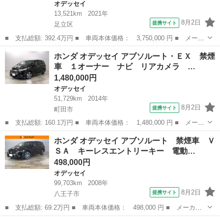
オデッセイ
13,521km
2021年
8月2日
提携サイト
足立区
■ 支払総額: 392.4万円 ■ 車両本体価格： 3,750,000 円 ■ メーカ
ー名： ホンダ ■ 車種名： オデッセイ ■ グレード名： アブソ
東京
足立区
オデッセイ
ホンダ オデッセイ アブソルート・ＥＸ 禁煙
ルート・ＥＸ ナビ リア席モニター 両側オートスライド 全方位
車 １オーナー ナビ リアカメラ …
カメラ ...
1,480,000円
オデッセイ
51,729km
2014年
8月2日
提携サイト
町田市
■ 支払総額: 160.1万円 ■ 車両本体価格： 1,480,000 円 ■ メーカ
ー名： ホンダ ■ 車種名： オデッセイ ■ グレード名： アブソ
東京
町田市
オデッセイ
ホンダ オデッセイ アブソルート 禁煙車 Ｖ
ルート・ＥＸ 禁煙車 １オーナー ナビ リアカメラ ＥＴＣ パ
ＳＡ キーレスエントリーキー 電動…
ドル ク...
498,000円
オデッセイ
99,703km
2008年
8月2日
提携サイト
八王子市
■ 支払総額: 69.2万円 ■ 車両本体価格： 498,000 円 ■ メーカー
名： ホンダ ■ 車種名： オデッセイ ■ グレード名： アブソル