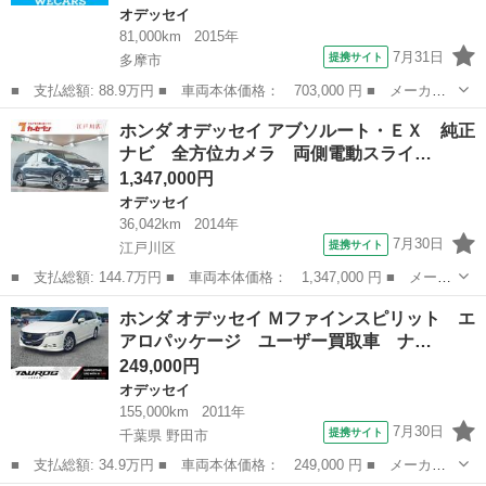
オデッセイ
81,000km
2015年
7月31日
提携サイト
多摩市
■ 支払総額: 88.9万円 ■ 車両本体価格： 703,000 円 ■ メーカー
名： ホンダ ■ 車種名： オデッセイ ■ グレード名： Ｇ 純
東京
多摩市
オデッセイ
ホンダ オデッセイ アブソルート・ＥＸ 純正
正 ＳＤナビ／フリップダウンモニター／両側電動スライドドア／ヘ
ナビ 全方位カメラ 両側電動スライ…
ッドランプ Ｌ...
1,347,000円
オデッセイ
36,042km
2014年
7月30日
提携サイト
江戸川区
■ 支払総額: 144.7万円 ■ 車両本体価格： 1,347,000 円 ■ メーカ
ー名： ホンダ ■ 車種名： オデッセイ ■ グレード名： アブソ
東京
江戸川区
オデッセイ
ホンダ オデッセイ Ｍファインスピリット エ
ルート・ＥＸ 純正ナビ 全方位カメラ 両側電動スライドドア フ
アロパッケージ ユーザー買取車 ナ…
ルセグ ...
249,000円
オデッセイ
155,000km
2011年
7月30日
提携サイト
千葉県 野田市
■ 支払総額: 34.9万円 ■ 車両本体価格： 249,000 円 ■ メーカー