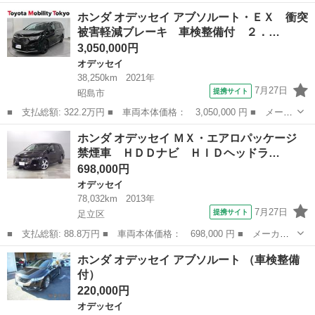
名： ホンダ ■ 車種名： オデッセイ ■ グレード名： アブソル
東京
武蔵野市
オデッセイ
ホンダ オデッセイ アブソルート・ＥＸ 衝突
ート ＥＴＣ 純正ナビ フルセグＴＶ Ｂｌｕｅｔｏｏｔｈ バッ
被害軽減ブレーキ 車検整備付 ２．…
クカメラ ...
3,050,000円
オデッセイ
38,250km
2021年
7月27日
提携サイト
昭島市
■ 支払総額: 322.2万円 ■ 車両本体価格： 3,050,000 円 ■ メーカ
ー名： ホンダ ■ 車種名： オデッセイ ■ グレード名： アブソ
東京
昭島市
オデッセイ
ホンダ オデッセイ ＭＸ・エアロパッケージ
ルート・ＥＸ 衝突被害軽減ブレーキ 車検整備付 ２．０ＥＴＣ
禁煙車 ＨＤＤナビ ＨＩＤヘッドラ…
後席モニ...
698,000円
オデッセイ
78,032km
2013年
7月27日
提携サイト
足立区
■ 支払総額: 88.8万円 ■ 車両本体価格： 698,000 円 ■ メーカー
名： ホンダ ■ 車種名： オデッセイ ■ グレード名： ＭＸ・エ
東京
足立区
オデッセイ
ホンダ オデッセイ アブソルート （車検整備
アロパッケージ 禁煙車 ＨＤＤナビ ＨＩＤヘッドライト 純正ア
付）
ルミ ＥＴＣ...
220,000円
オデッセイ