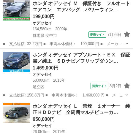
東京
八王子市
オデッセイ
ホンダ オデッセイ Ｍ 保証付き フルオート
ート 禁煙車 ＶＳＡ キーレスエントリーキー 電動格納ドアミラ
エアコン エアバッグ パワーウィン…
ー ワンセグ...
199,000円
オデッセイ
164,580km
2009年
7月26日
提携サイト
群馬県 安中市
■ 支払総額: 32.2万円 ■ 車両本体価格： 199,000 円 ■ メーカー
名： ホンダ ■ 車種名： オデッセイ ■ グレード名： Ｍ 保証
群馬
安中市
オデッセイ
ホンダ オデッセイ アブソルート・ＥＸ 保証
付き フルオートエアコン エアバッグ パワーウィンドウ Ｗエア
書／純正 ＳＤナビ／フリップダウン…
コン 地デジ...
1,469,000円
オデッセイ
58,000km
2013年
8月2日
提携サイト
足立区
■ 支払総額: 158.8万円 ■ 車両本体価格： 1,469,000 円 ■ メーカ
ー名： ホンダ ■ 車種名： オデッセイ ■ グレード名： アブソ
東京
足立区
オデッセイ
ホンダ オデッセイ Ｌ 禁煙 １オーナー 純
ルート・ＥＸ 保証書／純正 ＳＤナビ／フリップダウンモニター
正ＨＤＤナビ 全周囲マルチビューカ…
純正 ８...
650,000円
オデッセイ
26,051km
2011年