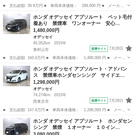
■ 支払総額: 39.9万円 ■ 車両本体価格： 299,000 円 ■ メーカー
名： ホンダ ■ 車種名： オデッセイ ■ グレード名： アブソル
千葉
千葉市
オデッセイ
ホンダ オデッセイ アブソルート ペット毛付
ート ユーザー買取車／全方位カメラ／ハーフレザーシート／純正Ｈ
着あり 禁煙車 ワンオーナー 安心…
ＤＤナビ／オ...
1,480,000円
オデッセイ
45,052km
2015年
7月28日
提携サイト
東村山市
■ 支払総額: 160.6万円 ■ 車両本体価格： 1,480,000 円 ■ メーカ
ー名： ホンダ ■ 車種名： オデッセイ ■ グレード名： アブソ
東京
東村山市
オデッセイ
ホンダ オデッセイ アブソルート・アドバン
ルート ペット毛付着あり 禁煙車 ワンオーナー 安心パッケー
ス 禁煙車ホンダセンシング サイドエ…
ジ ２列目...
1,298,000円
オデッセイ
74,274km
2015年
7月28日
提携サイト
西東京市
■ 支払総額: 147.6万円 ■ 車両本体価格： 1,298,000 円 ■ メーカ
ー名： ホンダ ■ 車種名： オデッセイ ■ グレード名： アブソ
東京
西東京市
オデッセイ
ホンダ オデッセイ アブソルート ホンダセン
ルート・アドバンス 禁煙車ホンダセンシング サイドエアバッグシ
シング 禁煙 １オーナー １０イン…
ステム ...
3,080,000円