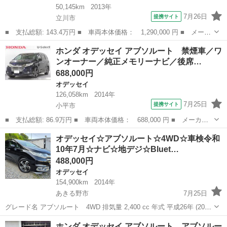
50,145km
2013年
7月26日
提携サイト
立川市
■ 支払総額: 143.4万円 ■ 車両本体価格： 1,290,000 円 ■ メーカ
ー名： ホンダ ■ 車種名： オデッセイ ■ グレード名： アブソ
東京
立川市
オデッセイ
ホンダ オデッセイ アブソルート 禁煙車／ワ
ルート 保証 まごころ保証 １年間・走行距離無制限付き・ナビ・
ンオーナー／純正メモリーナビ／後席…
バックカ...
688,000円
オデッセイ
126,058km
2014年
7月25日
提携サイト
小平市
■ 支払総額: 86.9万円 ■ 車両本体価格： 688,000 円 ■ メーカー
名： ホンダ ■ 車種名： オデッセイ ■ グレード名： アブソル
東京
小平市
オデッセイ
オデッセイ☆アブソルート☆4WD☆車検令和
ート 禁煙車／ワンオーナー／純正メモリーナビ／後席モニター／バ
10年7月☆ナビ☆地デジ☆Bluet…
ックカメラ／...
488,000円
オデッセイ
154,900km
2014年
あきる野市
7月25日
グレード名 アブソルート 4WD 排気量 2,400 cc 年式 平成26年 (2014
年) 5月 輸入車モデル年式 - 走行距離 154,900 km 走行距離の状態 実走
東京
あきる野市
オデッセイ
車両
ホンダ オデッセイ アブソルート アブソルー