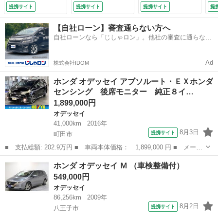
ワースライド パワ
ウィンドウ キーフ
ラ
提携サイト
提携サイト
提携サイト
提
ーシート バックカ
リー ＡＢＳ パワ
器
メラ ＢＴオーディ
ステ 助手席エアバ
ラ
【自社ローン】審査通らない方へ
オ フルセグ 誤発
ック サイドＳＲ
ン
自社ローンなら「じしゃロン」。他社の審査に通らなか
進抑制機能 アダプ
Ｓ 両側パワスライ
ー
った方も
ティブクルーズ 車
ドドア ＶＳＣ フ
ョ
線逸脱警報 パドル
ルセグ地デジ （車
エ
Ad
株式会社IDOM
シフト ＬＥＤラン
検整備付）
備
プ （検9.3）
ホンダ オデッセイ アブソルート・ＥＸホンダ
センシング 後席モニター 純正８イ…
1,899,000円
オデッセイ
41,000km
2016年
8月3日
提携サイト
町田市
■ 支払総額: 202.9万円 ■ 車両本体価格： 1,899,000 円 ■ メーカ
ー名： ホンダ ■ 車種名： オデッセイ ■ グレード名： アブソ
東京
町田市
オデッセイ
ホンダ オデッセイ Ｍ （車検整備付）
ルート・ＥＸホンダセンシング 後席モニター 純正８インチナビ
549,000円
ＥＴＣ ...
オデッセイ
86,256km
2009年
8月2日
提携サイト
八王子市