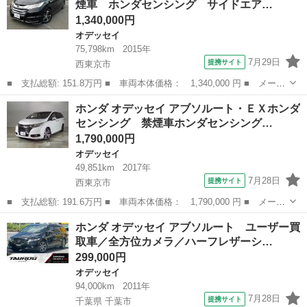
煙車 ホンダセンシング サイドエア…
Ｍ フルセ...
1,340,000円
オデッセイ
75,798km
2015年
7月29日
提携サイト
西東京市
■ 支払総額: 151.8万円 ■ 車両本体価格： 1,340,000 円 ■ メーカ
ー名： ホンダ ■ 車種名： オデッセイ ■ グレード名： Ｇ・エ
東京
西東京市
オデッセイ
ホンダ オデッセイ アブソルート・ＥＸホンダ
アロパッケージ 禁煙車 ホンダセンシング サイドエアバッグシス
センシング 禁煙車ホンダセンシング…
テム サ...
1,790,000円
オデッセイ
49,851km
2017年
7月28日
提携サイト
西東京市
■ 支払総額: 191.6万円 ■ 車両本体価格： 1,790,000 円 ■ メーカ
ー名： ホンダ ■ 車種名： オデッセイ ■ グレード名： アブソ
東京
西東京市
オデッセイ
ホンダ オデッセイ アブソルート ユーザー買
ルート・ＥＸホンダセンシング 禁煙車ホンダセンシング サイドエ
取車／全方位カメラ／ハーフレザーシ…
アバッグ...
299,000円
オデッセイ
94,000km
2011年
7月28日
提携サイト
千葉県 千葉市