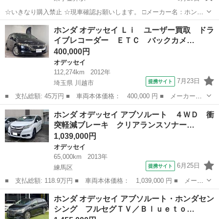
☆いきなり購入禁止 ☆現車確認お願いします。 □メーカー名：ホンダ
□車種名：オデッセイ □グレード：G・EX □年式：H25年式 □走行距
東京
武蔵野市
東小金井駅
オデッセイ
ホンダ オデッセイ Ｌｉ ユーザー買取 ドラ
離：88,813ｋｍ □車両本体価格：98万円（税込） □現金販...
イブレコーダー ＥＴＣ バックカメ…
400,000円
オデッセイ
112,274km
2012年
7月23日
提携サイト
埼玉県 川越市
■ 支払総額: 45万円 ■ 車両本体価格： 400,000 円 ■ メーカー
名： ホンダ ■ 車種名： オデッセイ ■ グレード名： Ｌｉ ユ
埼玉
川越市
オデッセイ
ホンダ オデッセイ アブソルート ４ＷＤ 衝
ーザー買取 ドライブレコーダー ＥＴＣ バックカメラ フロント
突軽減ブレーキ クリアランスソナー…
カメラ ナビ Ｔ...
1,039,000円
オデッセイ
65,000km
2013年
6月25日
提携サイト
練馬区
■ 支払総額: 118.9万円 ■ 車両本体価格： 1,039,000 円 ■ メーカ
ー名： ホンダ ■ 車種名： オデッセイ ■ グレード名： アブソ
東京
練馬区
オデッセイ
ホンダ オデッセイ アブソルート・ホンダセン
ルート ４ＷＤ 衝突軽減ブレーキ クリアランスソナー クルーズ
シング フルセグＴＶ／Ｂｌｕｅｔｏ…
コントロ...