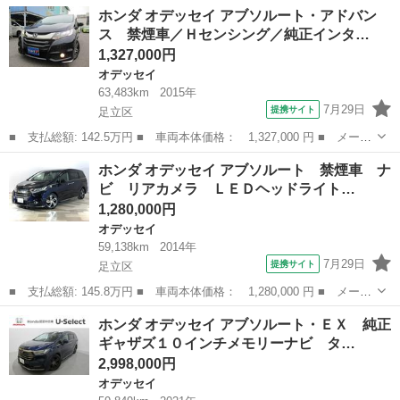
名： ホンダ ■ 車種名： オデッセイ ■ グレード名： Ｍファイ
千葉
野田市
オデッセイ
ホンダ オデッセイ アブソルート・アドバン
ンスピリット エアロパッケージ ユーザー買取車 ナビ エアロ
ス 禁煙車／Ｈセンシング／純正インタ…
アラウンドビ...
1,327,000円
オデッセイ
63,483km
2015年
7月29日
提携サイト
足立区
■ 支払総額: 142.5万円 ■ 車両本体価格： 1,327,000 円 ■ メーカ
ー名： ホンダ ■ 車種名： オデッセイ ■ グレード名： アブソ
東京
足立区
オデッセイ
ホンダ オデッセイ アブソルート 禁煙車 ナ
ルート・アドバンス 禁煙車／Ｈセンシング／純正インタ－ナビフル
ビ リアカメラ ＬＥＤヘッドライト…
セグ／マ...
1,280,000円
オデッセイ
59,138km
2014年
7月29日
提携サイト
足立区
■ 支払総額: 145.8万円 ■ 車両本体価格： 1,280,000 円 ■ メーカ
ー名： ホンダ ■ 車種名： オデッセイ ■ グレード名： アブソ
東京
足立区
オデッセイ
ホンダ オデッセイ アブソルート・ＥＸ 純正
ルート 禁煙車 ナビ リアカメラ ＬＥＤヘッドライト ＥＴＣ
ギャザズ１０インチメモリーナビ タ…
スマート...
2,998,000円
オデッセイ