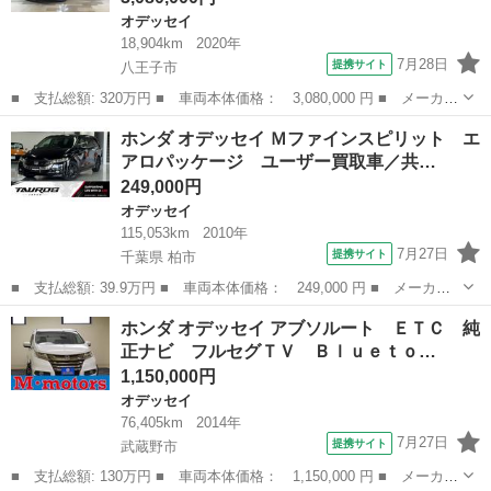
オデッセイ
18,904km
2020年
7月28日
提携サイト
八王子市
■ 支払総額: 320万円 ■ 車両本体価格： 3,080,000 円 ■ メーカー
名： ホンダ ■ 車種名： オデッセイ ■ グレード名： アブソル
東京
八王子市
オデッセイ
ホンダ オデッセイ Ｍファインスピリット エ
ート ホンダセンシング 禁煙 １オーナー １０インチナビ 全方
アロパッケージ ユーザー買取車／共…
位カメラ ...
249,000円
オデッセイ
115,053km
2010年
7月27日
提携サイト
千葉県 柏市
■ 支払総額: 39.9万円 ■ 車両本体価格： 249,000 円 ■ メーカー
名： ホンダ ■ 車種名： オデッセイ ■ グレード名： Ｍファイ
千葉
柏市
オデッセイ
ホンダ オデッセイ アブソルート ＥＴＣ 純
ンスピリット エアロパッケージ ユーザー買取車／共豊コーポレー
正ナビ フルセグＴＶ Ｂｌｕｅｔｏ…
ション製ＳＥ...
1,150,000円
オデッセイ
76,405km
2014年
7月27日
提携サイト
武蔵野市
■ 支払総額: 130万円 ■ 車両本体価格： 1,150,000 円 ■ メーカー