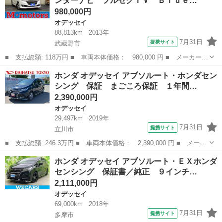
ンターナビ フルセグＴＶ Ｂｌｕｅ…
Ｃ 純正アル...
980,000円
オデッセイ
88,813km
2013年
7月31日
提携サイト
武蔵野市
■ 支払総額: 118万円 ■ 車両本体価格： 980,000 円 ■ メーカー
名： ホンダ ■ 車種名： オデッセイ ■ グレード名： Ｇ・Ｅ
東京
武蔵野市
オデッセイ
ホンダ オデッセイ アブソルート・ホンダセン
Ｘ ＥＴＣ 純正インターナビ フルセグＴＶ Ｂｌｕｅｔｏｏｔｈ
シング 保証 まごころ保証 １年間…
再生 バックカメ...
2,390,000円
オデッセイ
29,497km
2019年
7月31日
提携サイト
立川市
■ 支払総額: 246.3万円 ■ 車両本体価格： 2,390,000 円 ■ メーカ
ー名： ホンダ ■ 車種名： オデッセイ ■ グレード名： アブソ
東京
立川市
オデッセイ
ホンダ オデッセイ アブソルート・ＥＸホンダ
ルート・ホンダセンシング 保証 まごころ保証 １年間・走行距離
センシング 保証書／純正 ９インチ…
無制限付...
2,111,000円
オデッセイ
69,000km
2018年
7月31日
提携サイト
多摩市