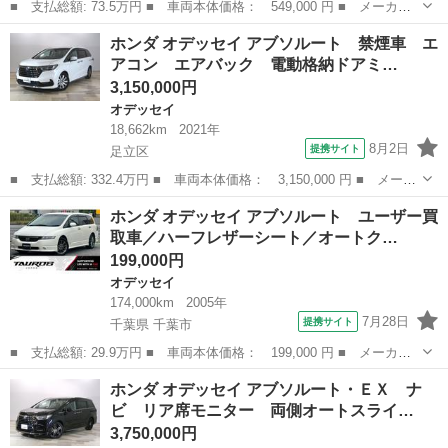
■ 支払総額: 73.5万円 ■ 車両本体価格： 549,000 円 ■ メーカー
名： ホンダ ■ 車種名： オデッセイ ■ グレード名： Ｍ ■ 排
東京
八王子市
オデッセイ
ホンダ オデッセイ アブソルート 禁煙車 エ
気量： 2400cc ■ ドア枚数： 5D ■ ミッション： CVT ■...
アコン エアバック 電動格納ドアミ…
3,150,000円
オデッセイ
18,662km
2021年
8月2日
提携サイト
足立区
■ 支払総額: 332.4万円 ■ 車両本体価格： 3,150,000 円 ■ メーカ
ー名： ホンダ ■ 車種名： オデッセイ ■ グレード名： アブソ
東京
足立区
オデッセイ
ホンダ オデッセイ アブソルート ユーザー買
ルート 禁煙車 エアコン エアバック 電動格納ドアミラー ＬＥ
取車／ハーフレザーシート／オートク…
Ｄヘッド...
199,000円
オデッセイ
174,000km
2005年
7月28日
提携サイト
千葉県 千葉市
■ 支払総額: 29.9万円 ■ 車両本体価格： 199,000 円 ■ メーカー
名： ホンダ ■ 車種名： オデッセイ ■ グレード名： アブソル
千葉
千葉市
オデッセイ
ホンダ オデッセイ アブソルート・ＥＸ ナ
ート ユーザー買取車／ハーフレザーシート／オートクルーズコント
ビ リア席モニター 両側オートスライ…
ロール／ＨＩ...
3,750,000円