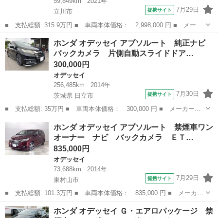
59,849km
2021年
7月29日
提携サイト
立川市
■ 支払総額: 315.9万円 ■ 車両本体価格： 2,998,000 円 ■ メーカ
ー名： ホンダ ■ 車種名： オデッセイ ■ グレード名： アブソ
東京
立川市
オデッセイ
ホンダ オデッセイ アブソルート 純正ナビ
ルート・ＥＸ 純正ギャザズ１０インチメモリーナビ タイヤ新品交
バックカメラ 片側自動スライドドア…
換済 マ...
300,000円
オデッセイ
256,485km
2014年
7月30日
提携サイト
茨城県 日立市
■ 支払総額: 35万円 ■ 車両本体価格： 300,000 円 ■ メーカー
名： ホンダ ■ 車種名： オデッセイ ■ グレード名： アブソル
茨城
日立市
オデッセイ
ホンダ オデッセイ アブソルート 禁煙車ワン
ート 純正ナビ バックカメラ 片側自動スライドドア ＥＴＣ ■
オーナー ナビ バックカメラ ＥＴ…
排気量： 24...
835,000円
オデッセイ
73,688km
2014年
7月29日
提携サイト
東村山市
■ 支払総額: 101.3万円 ■ 車両本体価格： 835,000 円 ■ メーカー
名： ホンダ ■ 車種名： オデッセイ ■ グレード名： アブソル
東京
東村山市
オデッセイ
ホンダ オデッセイ Ｇ・エアロパッケージ 禁
ート 禁煙車ワンオーナー ナビ バックカメラ ＥＴＣ ＡＭ Ｆ