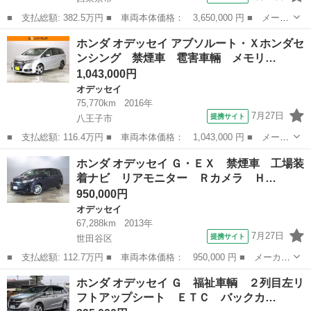
■ 支払総額: 382.5万円 ■ 車両本体価格： 3,650,000 円 ■ メーカ
ー名： ホンダ ■ 車種名： オデッセイ ■ グレード名： アブソ
東京
西東京市
オデッセイ
ホンダ オデッセイ アブソルート・Ｘホンダセ
ルート・ＥＸ 禁煙車 両電動スライドドア パワステ ＢＬＵＥＴ
ンシング 禁煙車 雹害車輛 メモリ…
ＯＯＴＨ...
1,043,000円
オデッセイ
75,770km
2016年
7月27日
提携サイト
八王子市
■ 支払総額: 116.4万円 ■ 車両本体価格： 1,043,000 円 ■ メーカ
ー名： ホンダ ■ 車種名： オデッセイ ■ グレード名： アブソ
東京
八王子市
オデッセイ
ホンダ オデッセイ Ｇ・ＥＸ 禁煙車 工場装
ルート・Ｘホンダセンシング 禁煙車 雹害車輛 メモリーナビ リ
着ナビ リアモニター Ｒカメラ Ｈ…
アカメラ...
950,000円
オデッセイ
67,288km
2013年
7月27日
提携サイト
世田谷区
■ 支払総額: 112.7万円 ■ 車両本体価格： 950,000 円 ■ メーカー
名： ホンダ ■ 車種名： オデッセイ ■ グレード名： Ｇ・Ｅ
東京
世田谷区
オデッセイ
ホンダ オデッセイ Ｇ 福祉車輌 ２列目左リ
Ｘ 禁煙車 工場装着ナビ リアモニター Ｒカメラ ＨＤＭＩ Ｕ
フトアップシート ＥＴＣ バックカ…
ＳＢ Ｂｌｕ...