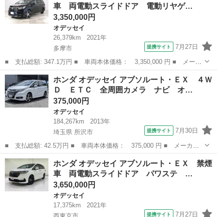
車 両電動スライドドア 電動リヤゲ…
スエントリー...
3,350,000円
オデッセイ
26,379km
2021年
7月27日
提携サイト
多摩市
■ 支払総額: 347.1万円 ■ 車両本体価格： 3,350,000 円 ■ メーカ
ー名： ホンダ ■ 車種名： オデッセイ ■ グレード名： アブソ
東京
多摩市
オデッセイ
ホンダ オデッセイ アブソルート・ＥＸ ４Ｗ
ルート・ＥＸ 禁煙車 両電動スライドドア 電動リヤゲート パワ
Ｄ ＥＴＣ 全周囲カメラ ナビ オ…
ステ Ｂ...
375,000円
オデッセイ
184,267km
2013年
7月30日
提携サイト
埼玉県 所沢市
■ 支払総額: 42.5万円 ■ 車両本体価格： 375,000 円 ■ メーカー
名： ホンダ ■ 車種名： オデッセイ ■ グレード名： アブソル
埼玉
所沢市
オデッセイ
ホンダ オデッセイ アブソルート・ＥＸ 禁煙
ート・ＥＸ ４ＷＤ ＥＴＣ 全周囲カメラ ナビ オートクルーズ
車 両電動スライドドア パワステ …
コントロール...
3,650,000円
オデッセイ
17,375km
2021年
7月27日
提携サイト
西東京市