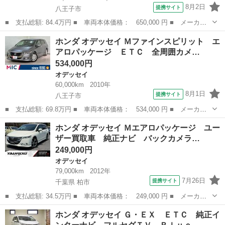
8月2日
提携サイト
八王子市
■ 支払総額: 84.4万円 ■ 車両本体価格： 650,000 円 ■ メーカー
名： ホンダ ■ 車種名： オデッセイ ■ グレード名： Ｌ 禁
東京
八王子市
オデッセイ
ホンダ オデッセイ Ｍファインスピリット エ
煙 １オーナー 純正ＨＤＤナビ 全周囲マルチビューカメラ ＥＴ
アロパッケージ ＥＴＣ 全周囲カメ…
Ｃ ツイーター...
534,000円
オデッセイ
60,000km
2010年
8月1日
提携サイト
八王子市
■ 支払総額: 69.8万円 ■ 車両本体価格： 534,000 円 ■ メーカー
名： ホンダ ■ 車種名： オデッセイ ■ グレード名： Ｍファイ
東京
八王子市
オデッセイ
ホンダ オデッセイ Ｍエアロパッケージ ユー
ンスピリット エアロパッケージ ＥＴＣ 全周囲カメラ ナビ Ｔ
ザー買取車 純正ナビ バックカメラ…
Ｖ オートラ...
249,000円
オデッセイ
79,000km
2012年
7月26日
提携サイト
千葉県 柏市
■ 支払総額: 34.5万円 ■ 車両本体価格： 249,000 円 ■ メーカー
名： ホンダ ■ 車種名： オデッセイ ■ グレード名： Ｍエアロ
千葉
柏市
オデッセイ
ホンダ オデッセイ Ｇ・ＥＸ ＥＴＣ 純正イ
パッケージ ユーザー買取車 純正ナビ バックカメラ ＴＶ ＥＴ