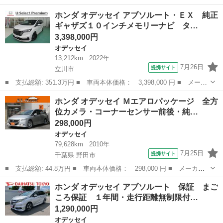
ー名： ホンダ ■ 車種名： オデッセイ ■ グレード名： アブソ
東京
八王子市
オデッセイ
ホンダ オデッセイ アブソルート・ＥＸ 純正
ルート・ホンダセンシング 禁煙車 ワンオーナー メモリーナビ
ギャザズ１０インチメモリーナビ タ…
リアカメ...
3,398,000円
オデッセイ
13,212km
2022年
7月26日
提携サイト
立川市
■ 支払総額: 351.3万円 ■ 車両本体価格： 3,398,000 円 ■ メーカ
ー名： ホンダ ■ 車種名： オデッセイ ■ グレード名： アブソ
東京
立川市
オデッセイ
ホンダ オデッセイ Ｍエアロパッケージ 全方
ルート・ＥＸ 純正ギャザズ１０インチメモリーナビ タイヤ新品交
位カメラ・コーナーセンサー前後・純…
換 マル...
298,000円
オデッセイ
79,628km
2010年
7月25日
提携サイト
千葉県 野田市
■ 支払総額: 44.8万円 ■ 車両本体価格： 298,000 円 ■ メーカー
名： ホンダ ■ 車種名： オデッセイ ■ グレード名： Ｍエアロ
千葉
野田市
オデッセイ
ホンダ オデッセイ アブソルート 保証 まご
パッケージ 全方位カメラ・コーナーセンサー前後・純正ＨＤＤナ
ころ保証 １年間・走行距離無制限付…
ビ・フルセグ・...
1,290,000円
オデッセイ