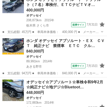
行 色系統 クロ系 色...
ト（７名）車検付、ＥＴＣナビＴＶオ…
400,000円
オデッセイ
208,873km
2015年
7月31日
提携サイト
栃木県 さくら市
■ 支払総額: 45万円 ■ 車両本体価格： 400,000 円 ■ メーカー
名： ホンダ ■ 車種名： オデッセイ ■ グレード名： アブソル
栃木
さくら市
オデッセイ
ホンダ オデッセイ アブソルート・ＥＸ ＣＶ
ート アブソルート（７名）車検付、ＥＴＣナビＴＶオートクルーズ
Ｔ 純正ナビ 禁煙車 ＥＴＣ クル…
コントロール レ...
840,000円
オデッセイ
89,991km
2014年
7月15日
提携サイト
あきる野市
■ 支払総額: 94万円 ■ 車両本体価格： 840,000 円 ■ メーカー
名： ホンダ ■ 車種名： オデッセイ ■ グレード名： アブソル
東京
あきる野市
オデッセイ
オデッセイ☆アブソルート☆車検令和9年2月
ート・ＥＸ ＣＶＴ 純正ナビ 禁煙車 ＥＴＣ クルーズコントロ
☆純正ナビ☆地デジ☆Bluetoot…
ール 両側電動ス...
448,000円
オデッセイ
172,883km
2014年