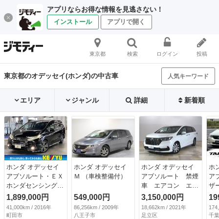
アプリならお得な情報を見逃さない！
インストール
アプリで開く
東京都
検索
ログイン
投稿
東京都のオデッセイ(ホンダ)の中古車
人気キーワード
エリア
ジャンル
詳細
新着順
ホンダ オデッセイ
ホンダ オデッセイ
ホンダ オデッセイ
ホ
アブソルート・ＥＸ
Ｍ （車検整備付）
アブソルート 禁煙
ア
ホンダセンシング
車 エアコン エア
ザ
後席モニター 純正
バック 電動格納ド
レ
1,899,000円
549,000円
3,150,000円
19
８インチナビ ＥＴ
アミラー ＬＥＤヘ
ト
41,000km / 2016年
86,256km / 2009年
18,662km / 2021年
174
Ｃ ＢＳＩ 両側パ
ッドランプ パワー
ー
町田市
八王子市
足立区
千葉