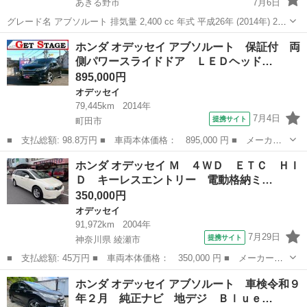
あきる野市
7月6日
グレード名 アブソルート 排気量 2,400 cc 年式 平成26年 (2014年) 2月
輸入車モデル年式 - 走行距離 172,883 km 走行距離の状態 実走行 色系
東京
あきる野市
オデッセイ
車両
ホンダ オデッセイ アブソルート 保証付 両
統 クロ系 色の名称 ...
側パワースライドドア ＬＥＤヘッド…
895,000円
オデッセイ
79,445km
2014年
7月4日
提携サイト
町田市
■ 支払総額: 98.8万円 ■ 車両本体価格： 895,000 円 ■ メーカー
名： ホンダ ■ 車種名： オデッセイ ■ グレード名： アブソル
東京
町田市
オデッセイ
ホンダ オデッセイ Ｍ ４ＷＤ ＥＴＣ ＨＩ
ート 保証付 両側パワースライドドア ＬＥＤヘッドライト ブル
Ｄ キーレスエントリー 電動格納ミ…
ートゥース ...
350,000円
オデッセイ
91,972km
2004年
7月29日
提携サイト
神奈川県 綾瀬市
■ 支払総額: 45万円 ■ 車両本体価格： 350,000 円 ■ メーカー
名： ホンダ ■ 車種名： オデッセイ ■ グレード名： Ｍ ４Ｗ
神奈川
綾瀬市
オデッセイ
ホンダ オデッセイ アブソルート 車検令和９
Ｄ ＥＴＣ ＨＩＤ キーレスエントリー 電動格納ミラー ＡＴ
年２月 純正ナビ 地デジ Ｂｌｕｅ…
アルミホイール ...