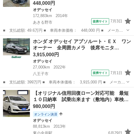
448,000円
オデッセイ
172,883km
2014年
7月3日
提携サイト
あきる野市
■ 支払総額: 49.6万円 ■ 車両本体価格： 448,000 円 ■ メーカー
名： ホンダ ■ 車種名： オデッセイ ■ グレード名： アブソル
東京
あきる野市
オデッセイ
ホンダ オデッセイ アブソルート・ＥＸ ワン
ート 車検令和９年２月 純正ナビ 地デジ Ｂｌｕｅｔｏｏｔｈ
オーナー 全周囲カメラ 後席モニタ…
Ｂカメラ パ...
3,915,000円
オデッセイ
27,000km
2022年
7月1日
提携サイト
八王子市
■ 支払総額: 399万円 ■ 車両本体価格： 3,915,000 円 ■ メーカー
名： ホンダ ■ 車種名： オデッセイ ■ グレード名： アブソル
東京
八王子市
オデッセイ
【オリジナル信用回復ローン対応可能 最短
ート・ＥＸ ワンオーナー 全周囲カメラ 後席モニター 純正ナ
１０日納車 試乗出来ます（敷地内）車検…
ビ フルセグ...
980,000円
オンライン決済
オデッセイ
88,813km
2013年
東小金井駅
6月29日