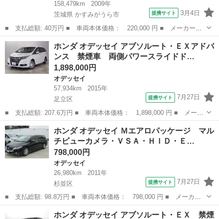
158,479km
2009年
3月4日
提携サイト
茨城県 かすみがうら市
■ 支払総額: 40万円 ■ 車両本体価格： 220,000 円 ■ メーカー
名： ホンダ ■ 車種名： オデッセイ ■ グレード名： アブソル
茨城
かすみがうら市
オデッセイ
ホンダ オデッセイ アブソルート・ＥＸアドバ
ート ■ 排気量： 2400cc ■ ドア枚数： 5D ■ ミッション：
ンス 禁煙車 両側パワースライドド…
CV...
1,898,000円
オデッセイ
57,934km
2015年
7月27日
提携サイト
足立区
■ 支払総額: 207.6万円 ■ 車両本体価格： 1,898,000 円 ■ メーカ
ー名： ホンダ ■ 車種名： オデッセイ ■ グレード名： アブソ
東京
足立区
オデッセイ
ホンダ オデッセイ Ｍエアロパッケージ マル
ルート・ＥＸアドバンス 禁煙車 両側パワースライドドア ４Ｗ
チビューカメラ・ＶＳＡ・ＨＩＤ・Ｅ…
Ｄ ＥＴＣ...
798,000円
オデッセイ
26,980km
2011年
7月27日
提携サイト
杉並区
■ 支払総額: 98.8万円 ■ 車両本体価格： 798,000 円 ■ メーカー
名： ホンダ ■ 車種名： オデッセイ ■ グレード名： Ｍエアロ
東京
杉並区
オデッセイ
ホンダ オデッセイ アブソルート・ＥＸ 禁煙
パッケージ マルチビューカメラ・ＶＳＡ・ＨＩＤ・ＥＴＣ・キーレ