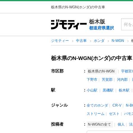
栃木県のN-WGN(ホンダ)の中古車
栃木版
都道府県選択
ジモティー
中古車
ホンダ
N-WGN
栃木県のN-WGN(ホンダ)の中古車
市区郡
：
栃木県のN-WGN
宇都宮
下野市
芳賀郡
河内郡
駅
：
小山駅
黒磯駅
栃木駅
ジャンル
：
全てのホンダ
CR-V
N-B
ストリーム
ゼスト
バモ
投稿者
：
N-WGNの全て
個人
法