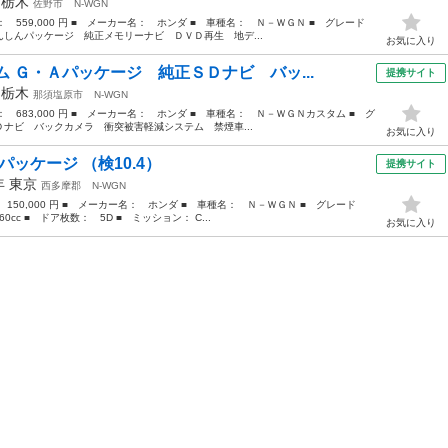
年
栃木
佐野市
N-WGN
格： 559,000 円 ■ メーカー名： ホンダ ■ 車種名： Ｎ－ＷＧＮ ■ グレード
しんパッケージ 純正メモリーナビ ＤＶＤ再生 地デ...
お気に入り
 Ｇ・Ａパッケージ 純正ＳＤナビ バッ...
提携サイト
年
栃木
那須塩原市
N-WGN
格： 683,000 円 ■ メーカー名： ホンダ ■ 車種名： Ｎ－ＷＧＮカスタム ■ グ
ナビ バックカメラ 衝突被害軽減システム 禁煙車...
お気に入り
パッケージ （検10.4）
提携サイト
4年
東京
西多摩郡
N-WGN
 150,000 円 ■ メーカー名： ホンダ ■ 車種名： Ｎ－ＷＧＮ ■ グレード
cc ■ ドア枚数： 5D ■ ミッション： C...
お気に入り