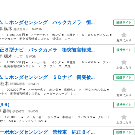
 Ｌホンダセンシング バックカメラ 衝...
提携サイト
9年
栃木
那須塩原市
N-WGN
格： 1,194,000 円 ■ メーカー名： ホンダ ■ 車種名： Ｎ－ＷＧＮカスタム ■
クカメラ 衝突被害軽減システム 禁煙車 シー...
お気に入り
正８型ナビ バックカメラ 衝突被害軽減...
提携サイト
4年
栃木
小山市
N-WGN
格： 1,205,000 円 ■ メーカー名： ホンダ ■ 車種名： Ｎ－ＷＧＮ ■ グレー
 衝突被害軽減システム レーダークルーズ 禁煙...
お気に入り
 Ｌホンダセンシング ＳＤナビ 衝突被...
提携サイト
年
栃木
那須塩原市
N-WGN
価格： 994,000 円 ■ メーカー名： ホンダ ■ 車種名： Ｎ－ＷＧＮカスタム ■
ナビ 衝突被害軽減システム レーダークルーズ シ...
お気に入り
9.6）
提携サイト
4年
群馬
伊勢崎市
N-WGN
格： 175,000 円 ■ メーカー名： ホンダ ■ 車種名： Ｎ－ＷＧＮ ■ グレード
： 5D ■ ミッション： CVT ■ ...
お気に入り
ーボホンダセンシング 禁煙車 純正８イ...
提携サイト