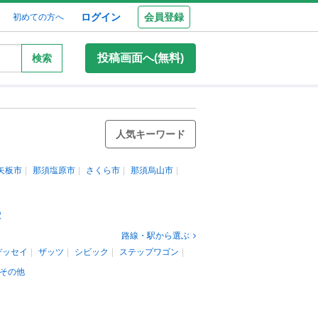
ログイン
会員登録
初めての方へ
投稿画面へ(無料)
検索
人気キーワード
矢板市
那須塩原市
さくら市
那須烏山市
駅
路線・駅から選ぶ
デッセイ
ザッツ
シビック
ステップワゴン
その他