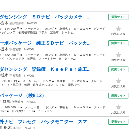
ダセンシング ＳＤナビ バックカメラ ...
提携サイト
年
栃木
那須塩原市
N-WGN
格： 844,000 円 ■ メーカー名： ホンダ ■ 車種名： Ｎ－ＷＧＮ ■ グレード
ックカメラ 衝突被害軽減システム 禁煙車 シートヒ...
お気に入り
ーボパッケージ 純正ＳＤナビ バックカ...
提携サイト
年
栃木
宇都宮市
N-WGN
格： 722,000 円 ■ メーカー名： ホンダ ■ 車種名： Ｎ－ＷＧＮ ■ グレード
ビ バックカメラ 禁煙車 スマートキー ＨＩＤヘッ...
お気に入り
ダセンシング 記録簿 ＫｅｅＰｅｒ施工...
提携サイト
年
栃木
宇都宮市
N-WGN
 715,000 円 ■ メーカー名： ホンダ ■ 車種名： Ｎ－ＷＧＮ ■ グレード
ｅＰｅｒ施工済 禁煙 追従式クルコン ＥＴＣ 電動パー...
お気に入り
パッケージ （検8.12）
提携サイト
3年
群馬
伊勢崎市
N-WGN
格： 200,000 円 ■ メーカー名： ホンダ ■ 車種名： Ｎ－ＷＧＮ ■ グレード
cc ■ ドア枚数： 5D ■ ミッション：...
お気に入り
外ナビ フルセグ バックモニター スマ...
提携サイト
4年
栃木
小山市
N-WGN