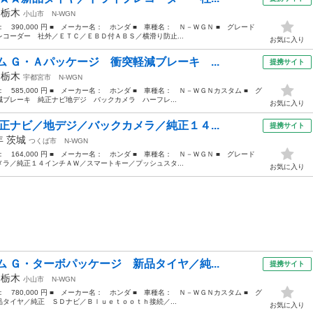
年
栃木
小山市
N-WGN
格： 390,000 円 ■ メーカー名： ホンダ ■ 車種名： Ｎ－ＷＧＮ ■ グレード
コーダー 社外／ＥＴＣ／ＥＢＤ付ＡＢＳ／横滑り防止...
お気に入り
 Ｇ・Ａパッケージ 衝突軽減ブレーキ ...
提携サイト
年
栃木
宇都宮市
N-WGN
格： 585,000 円 ■ メーカー名： ホンダ ■ 車種名： Ｎ－ＷＧＮカスタム ■ グ
ブレーキ 純正ナビ地デジ バックカメラ ハーフレ...
お気に入り
正ナビ／地デジ／バックカメラ／純正１４...
提携サイト
4年
茨城
つくば市
N-WGN
格： 164,000 円 ■ メーカー名： ホンダ ■ 車種名： Ｎ－ＷＧＮ ■ グレード
ラ／純正１４インチＡＷ／スマートキー／プッシュスタ...
お気に入り
 Ｇ・ターボパッケージ 新品タイヤ／純...
提携サイト
年
栃木
小山市
N-WGN
格： 780,000 円 ■ メーカー名： ホンダ ■ 車種名： Ｎ－ＷＧＮカスタム ■ グ
タイヤ／純正 ＳＤナビ／Ｂｌｕｅｔｏｏｔｈ接続／...
お気に入り