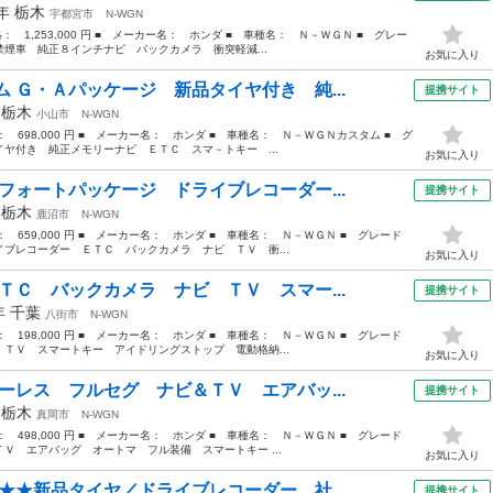
0年
栃木
宇都宮市
N-WGN
格： 1,253,000 円 ■ メーカー名： ホンダ ■ 車種名： Ｎ－ＷＧＮ ■ グレー
煙車 純正８インチナビ バックカメラ 衝突軽減...
お気に入り
 Ｇ・Ａパッケージ 新品タイヤ付き 純...
提携サイト
年
栃木
小山市
N-WGN
格： 698,000 円 ■ メーカー名： ホンダ ■ 車種名： Ｎ－ＷＧＮカスタム ■ グ
ヤ付き 純正メモリーナビ ＥＴＣ スマ－トキー ...
お気に入り
フォートパッケージ ドライブレコーダー...
提携サイト
年
栃木
鹿沼市
N-WGN
格： 659,000 円 ■ メーカー名： ホンダ ■ 車種名： Ｎ－ＷＧＮ ■ グレード
ブレコーダー ＥＴＣ バックカメラ ナビ ＴＶ 衝...
お気に入り
ＴＣ バックカメラ ナビ ＴＶ スマー...
提携サイト
4年
千葉
八街市
N-WGN
格： 198,000 円 ■ メーカー名： ホンダ ■ 車種名： Ｎ－ＷＧＮ ■ グレード
ＴＶ スマートキー アイドリングストップ 電動格納...
お気に入り
ーレス フルセグ ナビ＆ＴＶ エアバッ...
提携サイト
年
栃木
真岡市
N-WGN
格： 498,000 円 ■ メーカー名： ホンダ ■ 車種名： Ｎ－ＷＧＮ ■ グレード
Ｖ エアバッグ オートマ フル装備 スマートキー ...
お気に入り
★★新品タイヤ／ドライブレコーダー 社...
提携サイト