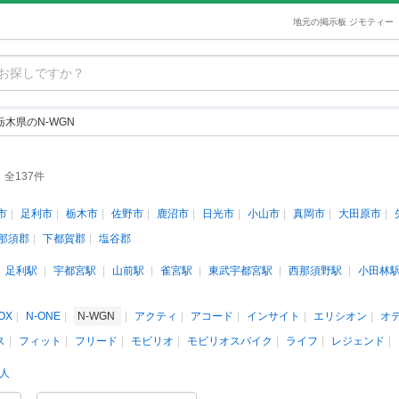
地元の掲示板 ジモティー
栃木県のN-WGN
全137件
市
足利市
栃木市
佐野市
鹿沼市
日光市
小山市
真岡市
大田原市
那須郡
下都賀郡
塩谷郡
足利駅
宇都宮駅
山前駅
雀宮駅
東武宇都宮駅
西那須野駅
小田林
OX
N-ONE
N-WGN
アクティ
アコード
インサイト
エリシオン
オ
ス
フィット
フリード
モビリオ
モビリオスパイク
ライフ
レジェンド
人