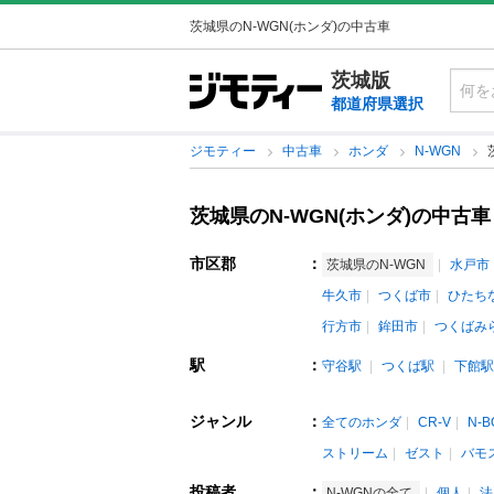
茨城県のN-WGN(ホンダ)の中古車
茨城版
都道府県選択
ジモティー
中古車
ホンダ
N-WGN
茨城県のN-WGN(ホンダ)の中古車
市区郡
：
茨城県のN-WGN
水戸市
牛久市
つくば市
ひたち
行方市
鉾田市
つくばみ
駅
：
守谷駅
つくば駅
下館駅
ジャンル
：
全てのホンダ
CR-V
N-B
ストリーム
ゼスト
バモ
投稿者
：
N-WGNの全て
個人
法