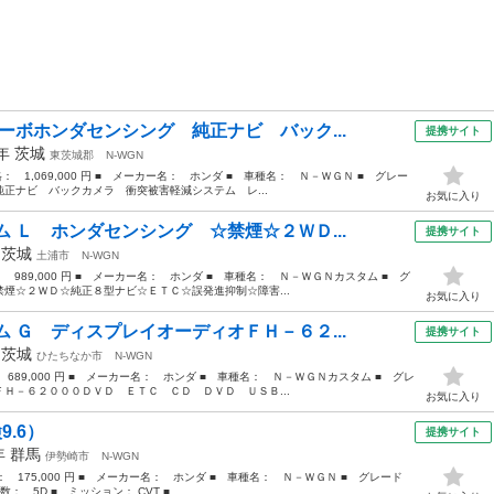
ーボホンダセンシング 純正ナビ バック...
提携サイト
1年
茨城
東茨城郡
N-WGN
格： 1,069,000 円 ■ メーカー名： ホンダ ■ 車種名： Ｎ－ＷＧＮ ■ グレー
正ナビ バックカメラ 衝突被害軽減システム レ...
お気に入り
 Ｌ ホンダセンシング ☆禁煙☆２ＷＤ...
提携サイト
年
茨城
土浦市
N-WGN
： 989,000 円 ■ メーカー名： ホンダ ■ 車種名： Ｎ－ＷＧＮカスタム ■ グ
煙☆２ＷＤ☆純正８型ナビ☆ＥＴＣ☆誤発進抑制☆障害...
お気に入り
 Ｇ ディスプレイオーディオＦＨ－６２...
提携サイト
年
茨城
ひたちなか市
N-WGN
 689,000 円 ■ メーカー名： ホンダ ■ 車種名： Ｎ－ＷＧＮカスタム ■ グレ
Ｈ－６２０００ＤＶＤ ＥＴＣ ＣＤ ＤＶＤ ＵＳＢ...
お気に入り
9.6）
提携サイト
4年
群馬
伊勢崎市
N-WGN
格： 175,000 円 ■ メーカー名： ホンダ ■ 車種名： Ｎ－ＷＧＮ ■ グレード
： 5D ■ ミッション： CVT ■ ...