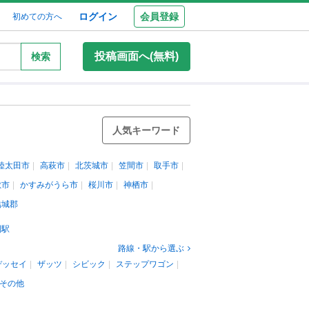
ログイン
会員登録
初めての方へ
投稿画面へ(無料)
検索
人気キーワード
陸太田市
高萩市
北茨城市
笠間市
取手市
敷市
かすみがうら市
桜川市
神栖市
結城郡
園駅
路線・駅から選ぶ
デッセイ
ザッツ
シビック
ステップワゴン
その他