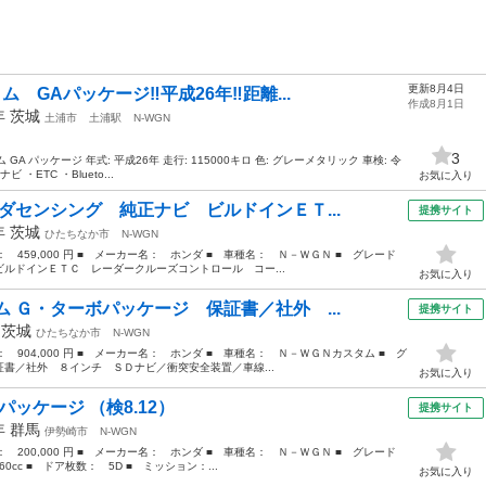
更新8月4日
GAパッケージ‼️平成26年‼️距離...
作成8月1日
4年
茨城
土浦市
土浦駅
N-WGN
3
GA パッケージ 年式: 平成26年 走行: 115000キロ 色: グレーメタリック 車検: 令
・ETC ・Blueto...
お気に入り
ダセンシング 純正ナビ ビルドインＥＴ...
提携サイト
9年
茨城
ひたちなか市
N-WGN
格： 459,000 円 ■ メーカー名： ホンダ ■ 車種名： Ｎ－ＷＧＮ ■ グレード
ルドインＥＴＣ レーダークルーズコントロール コー...
お気に入り
 Ｇ・ターボパッケージ 保証書／社外 ...
提携サイト
年
茨城
ひたちなか市
N-WGN
格： 904,000 円 ■ メーカー名： ホンダ ■ 車種名： Ｎ－ＷＧＮカスタム ■ グ
書／社外 ８インチ ＳＤナビ／衝突安全装置／車線...
お気に入り
パッケージ （検8.12）
提携サイト
3年
群馬
伊勢崎市
N-WGN
格： 200,000 円 ■ メーカー名： ホンダ ■ 車種名： Ｎ－ＷＧＮ ■ グレード
cc ■ ドア枚数： 5D ■ ミッション：...
お気に入り