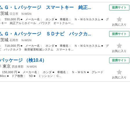
 Ｇ・Ｌパッケージ スマートキー 純正...
提携サイト
年
茨城
日立市
N-WGN
格： 550,000 円 ■ メーカー名： ホンダ ■ 車種名： Ｎ－ＷＧＮカスタム ■ グ
キー 純正アルミホイール パワステ オートクルー...
お気に入り
 Ｇ・Ａパッケージ ＳＤナビ バックカ...
提携サイト
年
茨城
石岡市
N-WGN
格： 718,000 円 ■ メーカー名： ホンダ ■ 車種名： Ｎ－ＷＧＮカスタム ■ グ
 バックカメラ 衝突被害軽減システム スマートキ...
お気に入り
パッケージ （検10.4）
提携サイト
4年
東京
西多摩郡
N-WGN
 150,000 円 ■ メーカー名： ホンダ ■ 車種名： Ｎ－ＷＧＮ ■ グレード
cc ■ ドア枚数： 5D ■ ミッション： C...
お気に入り