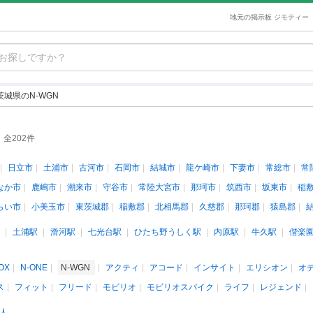
地元の掲示板 ジモティー
茨城県のN-WGN
全202件
日立市
土浦市
古河市
石岡市
結城市
龍ケ崎市
下妻市
常総市
常
なか市
鹿嶋市
潮来市
守谷市
常陸大宮市
那珂市
筑西市
坂東市
稲
らい市
小美玉市
東茨城郡
稲敷郡
北相馬郡
久慈郡
那珂郡
猿島郡
土浦駅
滑河駅
七光台駅
ひたち野うしく駅
内原駅
牛久駅
偕楽
OX
N-ONE
N-WGN
アクティ
アコード
インサイト
エリシオン
オ
ス
フィット
フリード
モビリオ
モビリオスパイク
ライフ
レジェンド
人