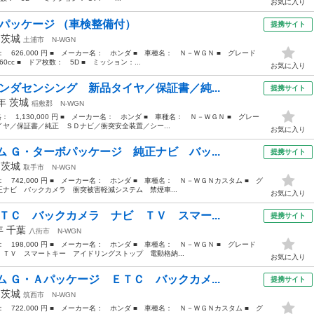
お気に入り
Ｌパッケージ （車検整備付）
提携サイト
年
茨城
土浦市
N-WGN
格： 626,000 円 ■ メーカー名： ホンダ ■ 車種名： Ｎ－ＷＧＮ ■ グレード
cc ■ ドア枚数： 5D ■ ミッション：...
お気に入り
ンダセンシング 新品タイヤ／保証書／純...
提携サイト
1年
茨城
稲敷郡
N-WGN
格： 1,130,000 円 ■ メーカー名： ホンダ ■ 車種名： Ｎ－ＷＧＮ ■ グレー
ヤ／保証書／純正 ＳＤナビ／衝突安全装置／シー...
お気に入り
 Ｇ・ターボパッケージ 純正ナビ バッ...
提携サイト
年
茨城
取手市
N-WGN
格： 742,000 円 ■ メーカー名： ホンダ ■ 車種名： Ｎ－ＷＧＮカスタム ■ グ
ナビ バックカメラ 衝突被害軽減システム 禁煙車...
お気に入り
ＴＣ バックカメラ ナビ ＴＶ スマー...
提携サイト
4年
千葉
八街市
N-WGN
格： 198,000 円 ■ メーカー名： ホンダ ■ 車種名： Ｎ－ＷＧＮ ■ グレード
ＴＶ スマートキー アイドリングストップ 電動格納...
お気に入り
 Ｇ・Ａパッケージ ＥＴＣ バックカメ...
提携サイト
年
茨城
筑西市
N-WGN
格： 722,000 円 ■ メーカー名： ホンダ ■ 車種名： Ｎ－ＷＧＮカスタム ■ グ