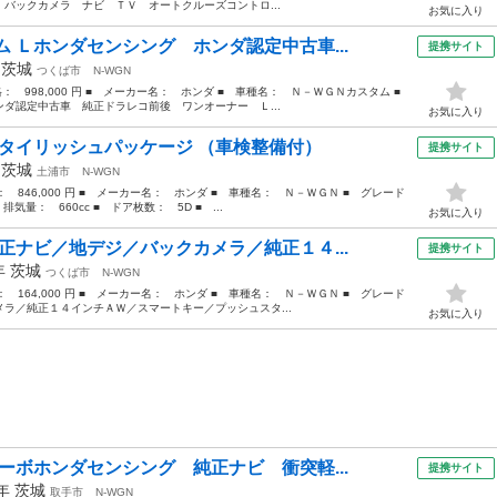
バックカメラ ナビ ＴＶ オートクルーズコントロ...
お気に入り
 Ｌホンダセンシング ホンダ認定中古車...
提携サイト
年
茨城
つくば市
N-WGN
価格： 998,000 円 ■ メーカー名： ホンダ ■ 車種名： Ｎ－ＷＧＮカスタム ■
ダ認定中古車 純正ドラレコ前後 ワンオーナー Ｌ...
お気に入り
スタイリッシュパッケージ （車検整備付）
提携サイト
年
茨城
土浦市
N-WGN
格： 846,000 円 ■ メーカー名： ホンダ ■ 車種名： Ｎ－ＷＧＮ ■ グレード
量： 660cc ■ ドア枚数： 5D ■ ...
お気に入り
正ナビ／地デジ／バックカメラ／純正１４...
提携サイト
4年
茨城
つくば市
N-WGN
格： 164,000 円 ■ メーカー名： ホンダ ■ 車種名： Ｎ－ＷＧＮ ■ グレード
ラ／純正１４インチＡＷ／スマートキー／プッシュスタ...
お気に入り
ーボホンダセンシング 純正ナビ 衝突軽...
提携サイト
9年
茨城
取手市
N-WGN