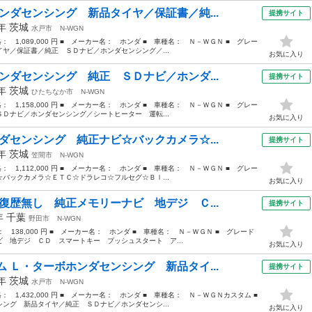
ンダセンシング 新品タイヤ／保証書／純...
提携サイト
0年
茨城
水戸市
N-WGN
格： 1,089,000 円 ■ メーカー名： ホンダ ■ 車種名： Ｎ－ＷＧＮ ■ グレー
ヤ／保証書／純正 ＳＤナビ／ホンダセンシング／...
お気に入り
ンダセンシング 純正 ＳＤナビ／ホンダ...
提携サイト
2年
茨城
ひたちなか市
N-WGN
格： 1,158,000 円 ■ メーカー名： ホンダ ■ 車種名： Ｎ－ＷＧＮ ■ グレー
Ｄナビ／ホンダセンシング／シートヒーター 運転...
お気に入り
ダセンシング 純正ナビ☆バックカメラ☆...
提携サイト
2年
茨城
笠間市
N-WGN
格： 1,112,000 円 ■ メーカー名： ホンダ ■ 車種名： Ｎ－ＷＧＮ ■ グレー
バックカメラ☆ＥＴＣ☆ドラレコ☆フルセグ☆Ｂｌ...
お気に入り
復歴無し 純正メモリーナビ 地デジ Ｃ...
提携サイト
6年
千葉
野田市
N-WGN
格： 138,000 円 ■ メーカー名： ホンダ ■ 車種名： Ｎ－ＷＧＮ ■ グレード
 地デジ ＣＤ スマートキー プッシュスタート ア...
お気に入り
 Ｌ・ターボホンダセンシング 新品タイ...
提携サイト
1年
茨城
水戸市
N-WGN
格： 1,432,000 円 ■ メーカー名： ホンダ ■ 車種名： Ｎ－ＷＧＮカスタム ■
グ 新品タイヤ／純正 ＳＤナビ／ホンダセンシ...
お気に入り