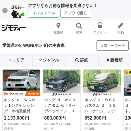
アプリならお得な情報を見逃さない！
インストール
アプリで開く
愛媛県
検索
ログイン
投稿
愛媛県のN-WGN(ホンダ)の中古車
人気キーワード
エリア
ジャンル
詳細
新着順
ホンダ Ｎ－ＷＧＮ
ホンダ Ｎ－ＷＧＮ
ホンダ Ｎ－ＷＧＮ
ホ
Ｌホンダセンシン
カスタム Ｇ・ター
カスタム Ｇ ＳＳ
Ｇ
グ 車検整備付 禁
ボパッケージ ８型
パッケージ シティ
ト
煙車 ナビ ＢＴ
ナビ 衝突軽減装
ブレーキアクティブ
ヘ
1,133,000円
803,000円
852,000円
19
ＬＥＤ Ａライト
置 ドラレコ スマ
システム 禁煙車
イ
46,500km / 2021年
52,850km / 2014年
49,840km / 2017年
97,
Ｂカメラ フルセ
ートキー ＨＩＤヘ
７インチナビ スマ
／
西条市
松山市
松山市
香川