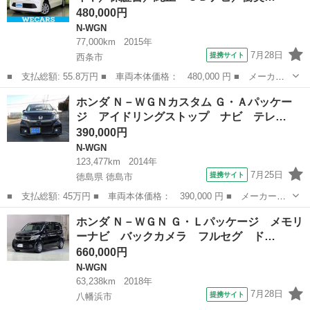
480,000円
N-WGN
77,000km
2015年
7月28日
提携サイト
西条市
■ 支払総額: 55.8万円 ■ 車両本体価格： 480,000 円 ■ メーカー
名： ホンダ ■ 車種名： Ｎ－ＷＧＮ ■ グレード名： Ｇ・Ａパ
愛媛
西条市
N-WGN
ホンダ Ｎ－ＷＧＮカスタム Ｇ・Ａパッケー
ッケージ 新品タイヤ／保証書／純正 ＳＤナビ／衝突安全装置／ド
ジ アイドリングストップ ナビ テレ…
ライブレコー...
390,000円
N-WGN
123,477km
2014年
7月25日
提携サイト
徳島県 徳島市
■ 支払総額: 45万円 ■ 車両本体価格： 390,000 円 ■ メーカー
名： ホンダ ■ 車種名： Ｎ－ＷＧＮカスタム ■ グレード名：
徳島
徳島市
N-WGN
ホンダ Ｎ－ＷＧＮ Ｇ・Ｌパッケージ メモリ
Ｇ・Ａパッケージ アイドリングストップ ナビ テレビ ＤＶＤ
ーナビ バックカメラ フルセグ ド…
バックカメラ Ｅ...
660,000円
N-WGN
63,238km
2018年
7月28日
提携サイト
八幡浜市