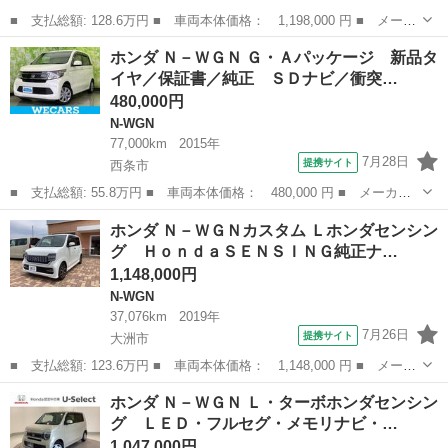
■ 支払総額: 128.6万円 ■ 車両本体価格： 1,198,000 円 ■ メーカ
ー名： ホンダ ■ 車種名： Ｎ－ＷＧＮカスタム ■ グレード
愛媛
大洲市
N-WGN
ホンダ Ｎ－ＷＧＮ Ｇ・Ａパッケージ 新品タ
名： Ｌホンダセンシング 純正ナビ バックカメラ Ｂｌｕｅｔｏ
イヤ／保証書／純正 ＳＤナビ／衝突…
ｏｔｈ ＥＴ...
480,000円
N-WGN
77,000km
2015年
7月28日
提携サイト
西条市
■ 支払総額: 55.8万円 ■ 車両本体価格： 480,000 円 ■ メーカー
名： ホンダ ■ 車種名： Ｎ－ＷＧＮ ■ グレード名： Ｇ・Ａパ
愛媛
西条市
N-WGN
ホンダ Ｎ－ＷＧＮカスタム Ｌホンダセンシン
ッケージ 新品タイヤ／保証書／純正 ＳＤナビ／衝突安全装置／ド
グ ＨｏｎｄａＳＥＮＳＩＮＧ純正ナ…
ライブレコー...
1,148,000円
N-WGN
37,076km
2019年
7月26日
提携サイト
大洲市
■ 支払総額: 123.6万円 ■ 車両本体価格： 1,148,000 円 ■ メーカ
ー名： ホンダ ■ 車種名： Ｎ－ＷＧＮカスタム ■ グレード
愛媛
大洲市
N-WGN
ホンダ Ｎ－ＷＧＮ Ｌ・ターボホンダセンシン
名： Ｌホンダセンシング ＨｏｎｄａＳＥＮＳＩＮＧ純正ナビＥＴ
グ ＬＥＤ・フルセグ・メモリナビ・…
Ｃ０４ ブル...
1,047,000円