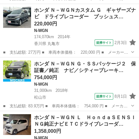
名： ホンダ ■ 車種名： Ｎ－ＷＧＮ ■ グレード名： Ｌホンダ
愛媛
今治市
N-WGN
ホンダ Ｎ－ＷＧＮカスタム Ｇ ギャザーズナ
センシング ＬＥＤ・フルセグ・メモリナビ・ＤＶＤ・ＣＤ・バック
ビ ドライブレコーダー プッシュス…
カメラ・スマ...
220,000円
N-WGN
174,070km
2014年
2月3日
提携サイト
香川県 丸亀市
■ 支払総額: 27万円 ■ 車両本体価格： 220,000 円 ■ メーカー
名： ホンダ ■ 車種名： Ｎ－ＷＧＮカスタム ■ グレード名：
香川
丸亀市
N-WGN
ホンダ Ｎ－ＷＧＮ Ｇ・ＳＳパッケージ２ 保
Ｇ ギャザーズナビ ドライブレコーダー プッシュスタート スマ
証書／純正 ナビ／シティーブレーキ…
ートキー オート...
754,000円
N-WGN
31,000km
2018年
8月1日
提携サイト
松山市
■ 支払総額: 83.9万円 ■ 車両本体価格： 754,000 円 ■ メーカー
名： ホンダ ■ 車種名： Ｎ－ＷＧＮ ■ グレード名： Ｇ・ＳＳ
愛媛
松山市
N-WGN
ホンダ Ｎ－ＷＧＮ Ｌ ＨｏｎｄａＳＥＮＳＩ
パッケージ２ 保証書／純正 ナビ／シティーブレーキアクティブシ
ＮＧ純正ナビＥＴＣドライブレコーダ…
ステム（ホン...
1,358,000円
N-WGN