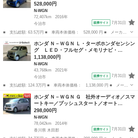
528,000円
N-WGN
72,407km
2016年
7月31日
提携サイト
今治市
■ 支払総額: 63.5万円 ■ 車両本体価格： 528,000 円 ■ メーカー
名： ホンダ ■ 車種名： Ｎ－ＷＧＮ ■ グレード名： Ｇ・スタ
愛媛
今治市
N-WGN
ホンダ Ｎ－ＷＧＮ Ｌ・ターボホンダセンシン
イリッシュパッケージ ＨＩＤ・フルセグ・メモリナビ・ＤＶＤ・Ｃ
グ ＬＥＤ・フルセグ・メモリナビ・…
Ｄ・バックカ...
1,138,000円
N-WGN
43,768km
2021年
7月31日
提携サイト
今治市
■ 支払総額: 124.3万円 ■ 車両本体価格： 1,138,000 円 ■ メーカ
ー名： ホンダ ■ 車種名： Ｎ－ＷＧＮ ■ グレード名： Ｌ・タ
愛媛
今治市
N-WGN
ホンダ Ｎ－ＷＧＮ Ｇ 社外オーディオ／スマ
ーボホンダセンシング ＬＥＤ・フルセグ・メモリナビ・ＤＶＤ・Ｃ
ートキー／プッシュスタート／オート…
Ｄ・バッ...
298,000円
N-WGN
78,042km
2014年
7月31日
提携サイト
香川県 木田郡