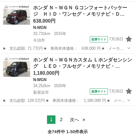
名： ホンダ ■ 車種名： Ｎ－ＷＧＮ ■ グレード名： Ｇ ケン
愛媛
松山市
N-WGN
ホンダ Ｎ－ＷＧＮ Ｇコンフォートパッケー
ウッドナビ ワンセグＴＶ スマートキー ＥＴＣ 電動格納ミラ
ジ ＨＩＤ・ワンセグ・メモリナビ・Ｄ…
ー 衝突低減ブレー...
638,000円
N-WGN
33,731km
2015年
7月26日
提携サイト
今治市
■ 支払総額: 71.7万円 ■ 車両本体価格： 638,000 円 ■ メーカー
名： ホンダ ■ 車種名： Ｎ－ＷＧＮ ■ グレード名： Ｇコンフ
愛媛
今治市
N-WGN
ホンダ Ｎ－ＷＧＮカスタム Ｌホンダセンシン
ォートパッケージ ＨＩＤ・ワンセグ・メモリナビ・ＤＶＤ・ＣＤ・
グ ＬＥＤ・フルセグ・メモリナビ・…
バックカメラ...
1,180,000円
N-WGN
34,252km
2020年
7月26日
提携サイト
新居浜市
■ 支払総額: 128.5万円 ■ 車両本体価格： 1,180,000 円 ■ メーカ
ー名： ホンダ ■ 車種名： Ｎ－ＷＧＮカスタム ■ グレード
愛媛
新居浜市
N-WGN
名： Ｌホンダセンシング ＬＥＤ・フルセグ・メモリナビ・ＤＶ
Ｄ・ＣＤ・バッ...
1
2
次へ
全74件中 1-50件表示