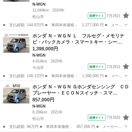
N-WGN
11,044km
2024年
7月26日
提携サイト
松山市
■ 支払総額: 144.8万円 ■ 車両本体価格： 1,377,000 円 ■ メーカ
ー名： ホンダ ■ 車種名： Ｎ－ＷＧＮカスタム ■ グレード
愛媛
松山市
N-WGN
ホンダ Ｎ－ＷＧＮ Ｌ フルセグ・メモリナ
名： Ｌ デモカーＵＰ・ＬＥＤ・フルセグ・メモリナビ・バックカ
ビ・バックカメラ・スマートキー・シー…
メラ・純正Ａ...
1,398,000円
N-WGN
4,814km
2025年
7月26日
提携サイト
今治市
■ 支払総額: 148.3万円 ■ 車両本体価格： 1,398,000 円 ■ メーカ
ー名： ホンダ ■ 車種名： Ｎ－ＷＧＮ ■ グレード名： Ｌ フ
愛媛
今治市
N-WGN
ホンダ Ｎ－ＷＧＮ Ｇホンダセンシング ＣＤ
ルセグ・メモリナビ・バックカメラ・スマートキー・シートヒータ
プレーヤー・ＥＣＯＮスイッチ・スマ…
ー ミュー...
857,000円
N-WGN
8,206km
2021年
7月26日
提携サイト
松山市
■ 支払総額: 96万円 ■ 車両本体価格： 857,000 円 ■ メーカー