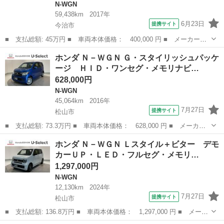
N-WGN
59,438km
2017年
6月23日
提携サイト
今治市
■ 支払総額: 45万円 ■ 車両本体価格： 400,000 円 ■ メーカー
名： ホンダ ■ 車種名： Ｎ－ＷＧＮ ■ グレード名： Ｇ ＳＳ
愛媛
今治市
N-WGN
ホンダ Ｎ－ＷＧＮ Ｇ・スタイリッシュパッケ
パッケージ ■ 排気量： 660cc ■ ドア枚数： 5D ■ ミッション：
ージ ＨＩＤ・ワンセグ・メモリナビ…
...
628,000円
N-WGN
45,064km
2016年
7月27日
提携サイト
松山市
■ 支払総額: 73.3万円 ■ 車両本体価格： 628,000 円 ■ メーカー
名： ホンダ ■ 車種名： Ｎ－ＷＧＮ ■ グレード名： Ｇ・スタ
愛媛
松山市
N-WGN
ホンダ Ｎ－ＷＧＮ Ｌスタイル＋ビター デモ
イリッシュパッケージ ＨＩＤ・ワンセグ・メモリナビ・ＣＤ・バッ
カーＵＰ・ＬＥＤ・フルセグ・メモリ…
クカメラ・純...
1,297,000円
N-WGN
12,130km
2024年
7月27日
提携サイト
松山市
■ 支払総額: 136.8万円 ■ 車両本体価格： 1,297,000 円 ■ メーカ
ー名： ホンダ ■ 車種名： Ｎ－ＷＧＮ ■ グレード名： Ｌスタ