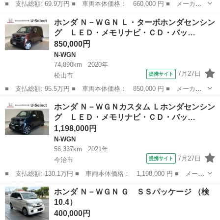
■ 支払総額: 69.9万円 ■ 車両本体価格： 660,000 円 ■ メーカー
名： ホンダ ■ 車種名： Ｎ－ＷＧＮ ■ グレード名： Ｇ・Ｌパ
愛媛
八幡浜市
N-WGN
ホンダ Ｎ－ＷＧＮ Ｌ・ターボホンダセンシン
ッケージ メモリーナビ バックカメラ フルセグ ドラレコ スマ
グ ＬＥＤ・メモリナビ・ＣＤ・バッ…
ートキー ア...
850,000円
N-WGN
74,890km
2020年
7月27日
提携サイト
松山市
■ 支払総額: 95.5万円 ■ 車両本体価格： 850,000 円 ■ メーカー
名： ホンダ ■ 車種名： Ｎ－ＷＧＮ ■ グレード名： Ｌ・ター
愛媛
松山市
N-WGN
ホンダ Ｎ－ＷＧＮカスタム Ｌホンダセンシン
ボホンダセンシング ＬＥＤ・メモリナビ・ＣＤ・バックカメラ・ス
グ ＬＥＤ・メモリナビ・ＣＤ・バッ…
マートキー・...
1,198,000円
N-WGN
56,337km
2021年
7月27日
提携サイト
今治市
■ 支払総額: 130.1万円 ■ 車両本体価格： 1,198,000 円 ■ メーカ
ー名： ホンダ ■ 車種名： Ｎ－ＷＧＮカスタム ■ グレード
愛媛
今治市
N-WGN
ホンダ Ｎ－ＷＧＮ Ｇ ＳＳパッケージ （検
名： Ｌホンダセンシング ＬＥＤ・メモリナビ・ＣＤ・バックカメ
10.4）
ラ・純正ＡＷ...
400,000円