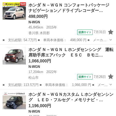
名： ホンダ ■ 車種名： Ｎ－ＷＧＮ ■ グレード名： Ｇホンダ
愛媛
松山市
N-WGN
ホンダ Ｎ－ＷＧＮ コンフォートパッケージ
センシング ＣＤプレーヤー・ＥＣＯＮスイッチ・スマートキー・パ
ナビゲーション／ドライブレコーダー…
ワーウィンドウ・...
498,000円
N-WGN
45,845km
2015年
7月31日
提携サイト
香川県 木田郡
■ 支払総額: 54.7万円 ■ 車両本体価格： 498,000 円 ■ メーカー
名： ホンダ ■ 車種名： Ｎ－ＷＧＮ ■ グレード名： コンフォ
香川
木田郡
N-WGN
ホンダ Ｎ－ＷＧＮ Ｌホンダセンシング 運転
ートパッケージ ナビゲーション／ドライブレコーダー／バックカメ
席助手席エアバック ＥＳＣ Ｂモニ…
ラ／スマート...
1,066,000円
N-WGN
17,204km
2022年
7月26日
提携サイト
松山市
■ 支払総額: 113.5万円 ■ 車両本体価格： 1,066,000 円 ■ メーカ
ー名： ホンダ ■ 車種名： Ｎ－ＷＧＮ ■ グレード名： Ｌホン
愛媛
松山市
N-WGN
ホンダ Ｎ－ＷＧＮカスタム Ｌホンダセンシン
ダセンシング 運転席助手席エアバック ＥＳＣ Ｂモニター クル
グ ＬＥＤ・フルセグ・メモリナビ・…
コン Ｌ...
1,196,000円
N-WGN