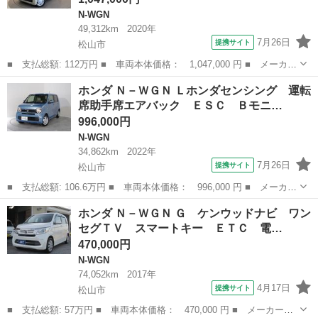
N-WGN
49,312km
2020年
7月26日
提携サイト
松山市
■ 支払総額: 112万円 ■ 車両本体価格： 1,047,000 円 ■ メーカー
名： ホンダ ■ 車種名： Ｎ－ＷＧＮ ■ グレード名： Ｌ・ター
愛媛
松山市
N-WGN
ホンダ Ｎ－ＷＧＮ Ｌホンダセンシング 運転
ボホンダセンシング ＬＥＤ・フルセグ・メモリナビ・ＤＶＤ・バッ
席助手席エアバック ＥＳＣ Ｂモニ…
クカメラ・...
996,000円
N-WGN
34,862km
2022年
7月26日
提携サイト
松山市
■ 支払総額: 106.6万円 ■ 車両本体価格： 996,000 円 ■ メーカー
名： ホンダ ■ 車種名： Ｎ－ＷＧＮ ■ グレード名： Ｌホンダ
愛媛
松山市
N-WGN
ホンダ Ｎ－ＷＧＮ Ｇ ケンウッドナビ ワン
センシング 運転席助手席エアバック ＥＳＣ Ｂモニター クルコ
セグＴＶ スマートキー ＥＴＣ 電…
ン ＬＥＤ...
470,000円
N-WGN
74,052km
2017年
4月17日
提携サイト
松山市
■ 支払総額: 57万円 ■ 車両本体価格： 470,000 円 ■ メーカー