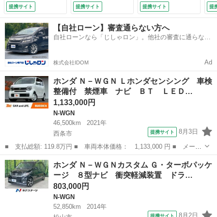
グ ＤＶＤ ＥＴ
ッド ＥＴＣ クル
ートキー ＨＩＤヘ
ム
提携サイト
提携サイト
提携サイト
提
Ｃ ３６０°ドラレ
コン 純正１５イン
ッド ビルトインＥ
Ｅ
コ ステリモ 電動
チアルミ パドルシ
ＴＣ クルコン 純
ハ
【自社ローン】審査通らない方へ
パーキング シート
フト オートハイビ
正１４インチアル
ト
自社ローンなら「じしゃロン」。他社の審査に通らなか
ヒーター ＡＡＣ
ーム オートライ
ミ オートライト
った方も
Ｐスタート ヘッド
ト オートエアコ
オートエアコン Ｂ
ライトレベライザ
ン Ｂｌｕｅｔｏｏ
ｌｕｅｔｏｏｔｈ
Ad
株式会社IDOM
ー ＡＢＳ （車検
ｔｈ フルセグ
ＣＤ ＤＶＤ再生
整備付）
（検9.2）
（車検整備付）
ホンダ Ｎ－ＷＧＮ Ｌホンダセンシング 車検
整備付 禁煙車 ナビ ＢＴ ＬＥＤ…
1,133,000円
N-WGN
46,500km
2021年
8月3日
提携サイト
西条市
■ 支払総額: 119.8万円 ■ 車両本体価格： 1,133,000 円 ■ メーカ
ー名： ホンダ ■ 車種名： Ｎ－ＷＧＮ ■ グレード名： Ｌホン
愛媛
西条市
N-WGN
ホンダ Ｎ－ＷＧＮカスタム Ｇ・ターボパッケ
ダセンシング 車検整備付 禁煙車 ナビ ＢＴ ＬＥＤ Ａライ
ージ ８型ナビ 衝突軽減装置 ドラ…
ト Ｂカメ...
803,000円
N-WGN
52,850km
2014年
8月2日
提携サイト