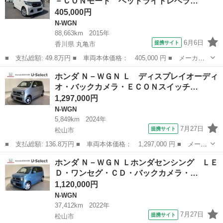
－ＣＯＮモード ヘッドライトレベラ…
ト・純正ＡＷ・...
405,000円
N-WGN
88,663km
2015年
6月6日
提携サイト
香川県 丸亀市
■ 支払総額: 49.8万円 ■ 車両本体価格： 405,000 円 ■ メーカー
名： ホンダ ■ 車種名： Ｎ－ＷＧＮ ■ グレード名： Ｇ 保証
香川
丸亀市
N-WGN
ホンダ Ｎ－ＷＧＮ Ｌ ディスプレイオーディ
付 修復歴無 Ｅ－ＣＯＮモード ヘッドライトレベライザー スマ
オ・バックカメラ・ＥＣＯＮスイッチ…
ートキー プ...
1,297,000円
N-WGN
5,849km
2024年
7月27日
提携サイト
松山市
■ 支払総額: 136.8万円 ■ 車両本体価格： 1,297,000 円 ■ メーカ
ー名： ホンダ ■ 車種名： Ｎ－ＷＧＮ ■ グレード名： Ｌ デ
愛媛
松山市
N-WGN
ホンダ Ｎ－ＷＧＮ Ｌホンダセンシング ＬＥ
ィスプレイオーディオ・バックカメラ・ＥＣＯＮスイッチ・スマート
Ｄ・ワンセグ・ＣＤ・バックカメラ・…
キー・シ...
1,120,000円
N-WGN
37,412km
2022年
7月27日
提携サイト
松山市