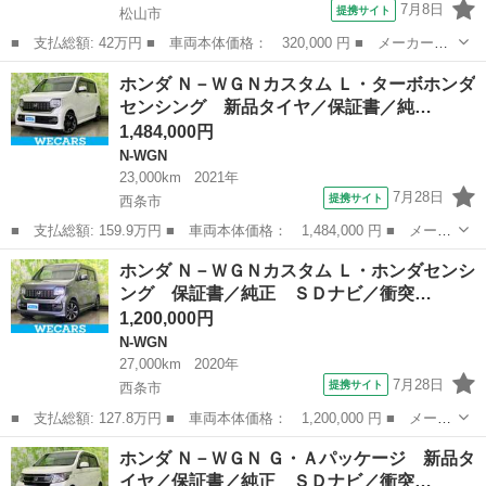
7月8日
提携サイト
松山市
■ 支払総額: 42万円 ■ 車両本体価格： 320,000 円 ■ メーカー
名： ホンダ ■ 車種名： Ｎ－ＷＧＮ ■ グレード名： Ｃ 全国
愛媛
松山市
N-WGN
ホンダ Ｎ－ＷＧＮカスタム Ｌ・ターボホンダ
対応１年保証 車検整備付 禁煙車 純正ディスプレイオーディオバ
センシング 新品タイヤ／保証書／純…
ックカメラ ＥＴ...
1,484,000円
N-WGN
23,000km
2021年
7月28日
提携サイト
西条市
■ 支払総額: 159.9万円 ■ 車両本体価格： 1,484,000 円 ■ メーカ
ー名： ホンダ ■ 車種名： Ｎ－ＷＧＮカスタム ■ グレード
愛媛
西条市
N-WGN
ホンダ Ｎ－ＷＧＮカスタム Ｌ・ホンダセンシ
名： Ｌ・ターボホンダセンシング 新品タイヤ／保証書／純正 ８
ング 保証書／純正 ＳＤナビ／衝突…
インチ ＳＤ...
1,200,000円
N-WGN
27,000km
2020年
7月28日
提携サイト
西条市
■ 支払総額: 127.8万円 ■ 車両本体価格： 1,200,000 円 ■ メーカ
ー名： ホンダ ■ 車種名： Ｎ－ＷＧＮカスタム ■ グレード
愛媛
西条市
N-WGN
ホンダ Ｎ－ＷＧＮ Ｇ・Ａパッケージ 新品タ
名： Ｌ・ホンダセンシング 保証書／純正 ＳＤナビ／衝突安全装
イヤ／保証書／純正 ＳＤナビ／衝突…
置／シートヒ...