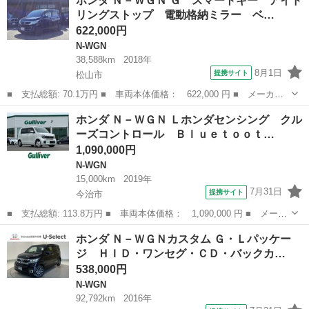
ホンダ Ｎ－ＷＧＮ Ｇ スマートキー アイド
ッケージ タイベルチェーン ＡＢＳ ＣＶＴ Ａストップ スマー
リングストップ 電動格納ミラー ベ…
トキー プッ...
622,000円
N-WGN
38,588km
2018年
8月1日
提携サイト
松山市
■ 支払総額: 70.1万円 ■ 車両本体価格： 622,000 円 ■ メーカー
名： ホンダ ■ 車種名： Ｎ－ＷＧＮ ■ グレード名： Ｇ スマ
愛媛
松山市
N-WGN
ホンダ Ｎ－ＷＧＮ Ｌホンダセンシング クル
ートキー アイドリングストップ 電動格納ミラー ベンチシート
ーズコントロール Ｂｌｕｅｔｏｏｔ…
ＣＶＴ 盗難...
1,090,000円
N-WGN
15,000km
2019年
7月31日
提携サイト
今治市
■ 支払総額: 113.8万円 ■ 車両本体価格： 1,090,000 円 ■ メーカ
ー名： ホンダ ■ 車種名： Ｎ－ＷＧＮ ■ グレード名： Ｌホン
愛媛
今治市
N-WGN
ホンダ Ｎ－ＷＧＮカスタム Ｇ・Ｌパッケー
ダセンシング クルーズコントロール Ｂｌｕｅｔｏｏｔｈ接続 Ｔ
ジ ＨＩＤ・ワンセグ・ＣＤ・バックカ…
Ｖフルセ...
538,000円
N-WGN
92,792km
2016年