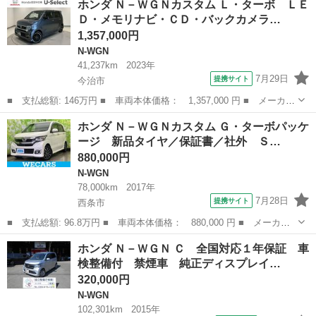
ホンダ Ｎ－ＷＧＮカスタム Ｌ・ターボ ＬＥ
フリー インテリキー 衝突被害軽減Ｓ Ｂモニタ サイドエアバッ
Ｄ・メモリナビ・ＣＤ・バックカメラ…
ク 横滑り...
1,357,000円
N-WGN
41,237km
2023年
7月29日
提携サイト
今治市
■ 支払総額: 146万円 ■ 車両本体価格： 1,357,000 円 ■ メーカー
名： ホンダ ■ 車種名： Ｎ－ＷＧＮカスタム ■ グレード名：
愛媛
今治市
N-WGN
ホンダ Ｎ－ＷＧＮカスタム Ｇ・ターボパッケ
Ｌ・ターボ ＬＥＤ・メモリナビ・ＣＤ・バックカメラ・純正ＡＷ・
ージ 新品タイヤ／保証書／社外 Ｓ…
スマートキ...
880,000円
N-WGN
78,000km
2017年
7月28日
提携サイト
西条市
■ 支払総額: 96.8万円 ■ 車両本体価格： 880,000 円 ■ メーカー
名： ホンダ ■ 車種名： Ｎ－ＷＧＮカスタム ■ グレード名：
愛媛
西条市
N-WGN
ホンダ Ｎ－ＷＧＮ Ｃ 全国対応１年保証 車
Ｇ・ターボパッケージ 新品タイヤ／保証書／社外 ＳＤナビ／ヘッ
検整備付 禁煙車 純正ディスプレイ…
ドランプ Ｌ...
320,000円
N-WGN
102,301km
2015年