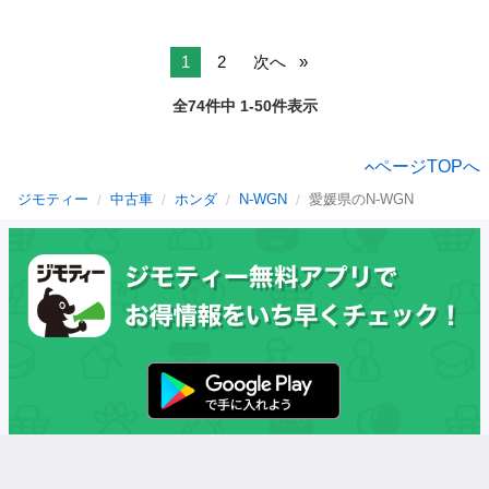
1
2
次へ
全74件中 1-50件表示
ページTOPへ
ジモティー
中古車
ホンダ
N-WGN
愛媛県のN-WGN