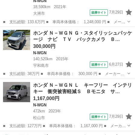
N-WGN
18,590km
2021年
7月29日
提携サイト
大洲市
■ 支払総額: 133.6万円 ■ 車両本体価格： 1,248,000 円 ■ メーカ
ー名： ホンダ ■ 車種名： Ｎ－ＷＧＮカスタム ■ グレード
愛媛
大洲市
N-WGN
ホンダ Ｎ－ＷＧＮ Ｇ・スタイリッシュパッケ
名： Ｌホンダセンシング ＨｏｎｄａＳＥＮＳＩＮＧ純正ナビＥＴ
ージ ナビ ＴＶ バックカメラ Ｂ…
Ｃドライブレ...
300,000円
N-WGN
140,520km
2015年
6月27日
提携サイト
宇和島市
■ 支払総額: 38万円 ■ 車両本体価格： 300,000 円 ■ メーカー
名： ホンダ ■ 車種名： Ｎ－ＷＧＮ ■ グレード名： Ｇ・スタ
愛媛
宇和島市
N-WGN
ホンダ Ｎ－ＷＧＮ Ｌ キーフリー インテリ
イリッシュパッケージ ナビ ＴＶ バックカメラ Ｂｌｕｅｔｏｏ
キー 衝突被害軽減Ｓ Ｂモニタ サ…
ｔｈ 前後ドライ...
1,167,000円
N-WGN
472km
2023年
7月29日
提携サイト
松山市
■ 支払総額: 127万円 ■ 車両本体価格： 1,167,000 円 ■ メーカー
名： ホンダ ■ 車種名： Ｎ－ＷＧＮ ■ グレード名： Ｌ キー
愛媛
松山市
N-WGN