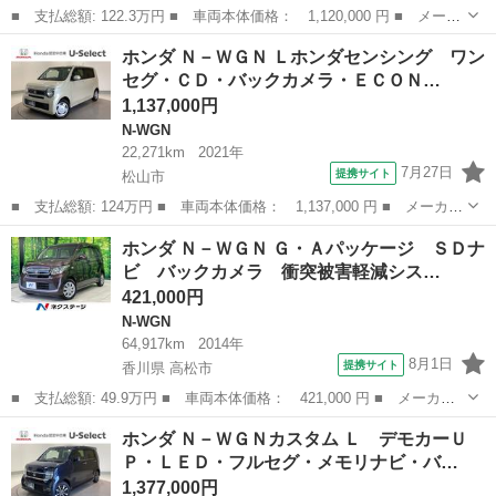
■ 支払総額: 122.3万円 ■ 車両本体価格： 1,120,000 円 ■ メーカ
ー名： ホンダ ■ 車種名： Ｎ－ＷＧＮ ■ グレード名： Ｌホン
愛媛
松山市
N-WGN
ホンダ Ｎ－ＷＧＮ Ｌホンダセンシング ワン
ダセンシング ＬＥＤ・ワンセグ・ＣＤ・バックカメラ・ＥＣＯＮス
セグ・ＣＤ・バックカメラ・ＥＣＯＮ…
イッチ・...
1,137,000円
N-WGN
22,271km
2021年
7月27日
提携サイト
松山市
■ 支払総額: 124万円 ■ 車両本体価格： 1,137,000 円 ■ メーカー
名： ホンダ ■ 車種名： Ｎ－ＷＧＮ ■ グレード名： Ｌホンダ
愛媛
松山市
N-WGN
ホンダ Ｎ－ＷＧＮ Ｇ・Ａパッケージ ＳＤナ
センシング ワンセグ・ＣＤ・バックカメラ・ＥＣＯＮスイッチ・ス
ビ バックカメラ 衝突被害軽減シス…
マートキー...
421,000円
N-WGN
64,917km
2014年
8月1日
提携サイト
香川県 高松市
■ 支払総額: 49.9万円 ■ 車両本体価格： 421,000 円 ■ メーカー
名： ホンダ ■ 車種名： Ｎ－ＷＧＮ ■ グレード名： Ｇ・Ａパ
香川
高松市
N-WGN
ホンダ Ｎ－ＷＧＮカスタム Ｌ デモカーＵ
ッケージ ＳＤナビ バックカメラ 衝突被害軽減システム 禁煙
Ｐ・ＬＥＤ・フルセグ・メモリナビ・バ…
車 スマートキ...
1,377,000円