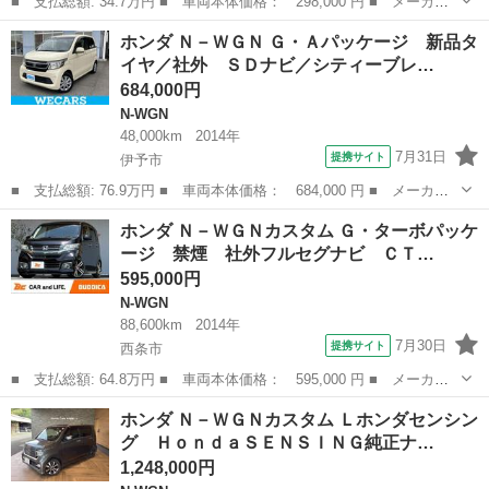
■ 支払総額: 34.7万円 ■ 車両本体価格： 298,000 円 ■ メーカー
名： ホンダ ■ 車種名： Ｎ－ＷＧＮ ■ グレード名： Ｇ 社外
香川
木田郡
N-WGN
ホンダ Ｎ－ＷＧＮ Ｇ・Ａパッケージ 新品タ
オーディオ／スマートキー／プッシュスタート／オートエアコン／社
イヤ／社外 ＳＤナビ／シティーブレ…
外アルミホイ...
684,000円
N-WGN
48,000km
2014年
7月31日
提携サイト
伊予市
■ 支払総額: 76.9万円 ■ 車両本体価格： 684,000 円 ■ メーカー
名： ホンダ ■ 車種名： Ｎ－ＷＧＮ ■ グレード名： Ｇ・Ａパ
愛媛
伊予市
N-WGN
ホンダ Ｎ－ＷＧＮカスタム Ｇ・ターボパッケ
ッケージ 新品タイヤ／社外 ＳＤナビ／シティーブレーキアクティ
ージ 禁煙 社外フルセグナビ ＣＴ…
ブシステム（...
595,000円
N-WGN
88,600km
2014年
7月30日
提携サイト
西条市
■ 支払総額: 64.8万円 ■ 車両本体価格： 595,000 円 ■ メーカー
名： ホンダ ■ 車種名： Ｎ－ＷＧＮカスタム ■ グレード名：
愛媛
西条市
N-WGN
ホンダ Ｎ－ＷＧＮカスタム Ｌホンダセンシン
Ｇ・ターボパッケージ 禁煙 社外フルセグナビ ＣＴＢＡ 社外１
グ ＨｏｎｄａＳＥＮＳＩＮＧ純正ナ…
６インチナビ...
1,248,000円