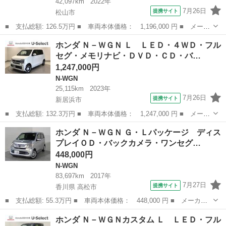
42,097km
2022年
7月26日
提携サイト
松山市
■ 支払総額: 126.5万円 ■ 車両本体価格： 1,196,000 円 ■ メーカ
ー名： ホンダ ■ 車種名： Ｎ－ＷＧＮカスタム ■ グレード
愛媛
松山市
N-WGN
ホンダ Ｎ－ＷＧＮ Ｌ ＬＥＤ・４ＷＤ・フル
名： Ｌホンダセンシング ＬＥＤ・フルセグ・メモリナビ・ＤＶ
セグ・メモリナビ・ＤＶＤ・ＣＤ・バ…
Ｄ・ＣＤ・バッ...
1,247,000円
N-WGN
25,115km
2023年
7月26日
提携サイト
新居浜市
■ 支払総額: 132.3万円 ■ 車両本体価格： 1,247,000 円 ■ メーカ
ー名： ホンダ ■ 車種名： Ｎ－ＷＧＮ ■ グレード名： Ｌ Ｌ
愛媛
新居浜市
N-WGN
ホンダ Ｎ－ＷＧＮ Ｇ・Ｌパッケージ ディス
ＥＤ・４ＷＤ・フルセグ・メモリナビ・ＤＶＤ・ＣＤ・バックカメ
プレイＯＤ・バックカメラ・ワンセグ…
ラ・シート...
448,000円
N-WGN
83,697km
2017年
7月27日
提携サイト
香川県 高松市
■ 支払総額: 55.3万円 ■ 車両本体価格： 448,000 円 ■ メーカー
名： ホンダ ■ 車種名： Ｎ－ＷＧＮ ■ グレード名： Ｇ・Ｌパ
香川
高松市
N-WGN
ホンダ Ｎ－ＷＧＮカスタム Ｌ ＬＥＤ・フル
ッケージ ディスプレイＯＤ・バックカメラ・ワンセグ・ＥＴＣ・社