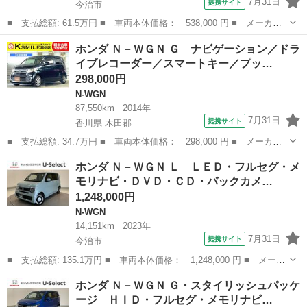
7月31日
提携サイト
今治市
■ 支払総額: 61.5万円 ■ 車両本体価格： 538,000 円 ■ メーカー
名： ホンダ ■ 車種名： Ｎ－ＷＧＮカスタム ■ グレード名：
愛媛
今治市
N-WGN
ホンダ Ｎ－ＷＧＮ Ｇ ナビゲーション／ドラ
Ｇ・Ｌパッケージ ＨＩＤ・ワンセグ・ＣＤ・バックカメラ・純正Ａ
イブレコーダー／スマートキー／プッ…
Ｗ・オートエ...
298,000円
N-WGN
87,550km
2014年
7月31日
提携サイト
香川県 木田郡
■ 支払総額: 34.7万円 ■ 車両本体価格： 298,000 円 ■ メーカー
名： ホンダ ■ 車種名： Ｎ－ＷＧＮ ■ グレード名： Ｇ ナビ
香川
木田郡
N-WGN
ホンダ Ｎ－ＷＧＮ Ｌ ＬＥＤ・フルセグ・メ
ゲーション／ドライブレコーダー／スマートキー／プッシュスタート
モリナビ・ＤＶＤ・ＣＤ・バックカメ…
／オートエア...
1,248,000円
N-WGN
14,151km
2023年
7月31日
提携サイト
今治市
■ 支払総額: 135.1万円 ■ 車両本体価格： 1,248,000 円 ■ メーカ
ー名： ホンダ ■ 車種名： Ｎ－ＷＧＮ ■ グレード名： Ｌ Ｌ
愛媛
今治市
N-WGN
ホンダ Ｎ－ＷＧＮ Ｇ・スタイリッシュパッケ
ＥＤ・フルセグ・メモリナビ・ＤＶＤ・ＣＤ・バックカメラ・スマー
ージ ＨＩＤ・フルセグ・メモリナビ…
トキー・...