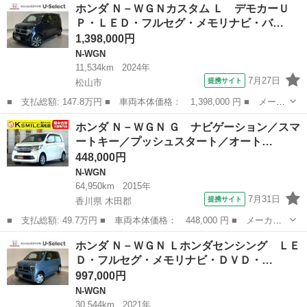
愛媛
松山市
N-WGN
ホンダ Ｎ－ＷＧＮカスタム Ｌ デモカーＵ
イル＋ビター デモカーＵＰ・ＬＥＤ・フルセグ・メモリナビ・バッ
Ｐ・ＬＥＤ・フルセグ・メモリナビ・バ…
クカメラ...
1,398,000円
N-WGN
11,534km
2024年
7月27日
提携サイト
松山市
■ 支払総額: 147.8万円 ■ 車両本体価格： 1,398,000 円 ■ メーカ
ー名： ホンダ ■ 車種名： Ｎ－ＷＧＮカスタム ■ グレード
愛媛
松山市
N-WGN
ホンダ Ｎ－ＷＧＮ Ｇ ナビゲーション／スマ
名： Ｌ デモカーＵＰ・ＬＥＤ・フルセグ・メモリナビ・バックカ
ートキー／プッシュスタート／オート…
メラ・純正Ａ...
448,000円
N-WGN
64,950km
2015年
7月31日
提携サイト
香川県 木田郡
■ 支払総額: 49.7万円 ■ 車両本体価格： 448,000 円 ■ メーカー
名： ホンダ ■ 車種名： Ｎ－ＷＧＮ ■ グレード名： Ｇ ナビ
香川
木田郡
N-WGN
ホンダ Ｎ－ＷＧＮ Ｌホンダセンシング ＬＥ
ゲーション／スマートキー／プッシュスタート／オートエアコン／電
Ｄ・フルセグ・メモリナビ・ＤＶＤ・…
動格納ミラー...
997,000円
N-WGN
30,544km
2021年