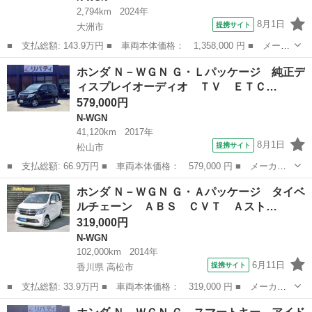
2,794km
2024年
8月1日
提携サイト
大洲市
■ 支払総額: 143.9万円 ■ 車両本体価格： 1,358,000 円 ■ メーカ
ー名： ホンダ ■ 車種名： Ｎ－ＷＧＮ ■ グレード名： Ｌ Ｈ
愛媛
大洲市
N-WGN
ホンダ Ｎ－ＷＧＮ Ｇ・Ｌパッケージ 純正デ
ｏｎｄａＳＥＮＳＩＮＧ純正ナビＥＴＣドライブレコーダー０１ コ
ィスプレイオーディオ ＴＶ ＥＴＣ…
ーナーセ...
579,000円
N-WGN
41,120km
2017年
8月1日
提携サイト
松山市
■ 支払総額: 66.9万円 ■ 車両本体価格： 579,000 円 ■ メーカー
名： ホンダ ■ 車種名： Ｎ－ＷＧＮ ■ グレード名： Ｇ・Ｌパ
愛媛
松山市
N-WGN
ホンダ Ｎ－ＷＧＮ Ｇ・Ａパッケージ タイベ
ッケージ 純正ディスプレイオーディオ ＴＶ ＥＴＣ バックカメ
ルチェーン ＡＢＳ ＣＶＴ Ａスト…
ラ 衝突被害...
319,000円
N-WGN
102,000km
2014年
6月11日
提携サイト
香川県 高松市
■ 支払総額: 33.9万円 ■ 車両本体価格： 319,000 円 ■ メーカー
名： ホンダ ■ 車種名： Ｎ－ＷＧＮ ■ グレード名： Ｇ・Ａパ
香川
高松市
N-WGN