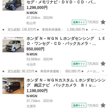
セグ・メモリナビ・ＤＶＤ・ＣＤ・バ…
外ＡＷ・ＨＩ...
1,296,000円
N-WGN
47,154km
2022年
7月26日
提携サイト
松山市
■ 支払総額: 136.9万円 ■ 車両本体価格： 1,296,000 円 ■ メーカ
ー名： ホンダ ■ 車種名： Ｎ－ＷＧＮカスタム ■ グレード
愛媛
松山市
N-WGN
ホンダ Ｎ－ＷＧＮ Ｌホンダセンシング ＬＥ
名： Ｌ ＬＥＤ・フルセグ・メモリナビ・ＤＶＤ・ＣＤ・バックカ
Ｄ・ワンセグ・ＣＤ・バックカメラ・…
メラ・純正Ａ...
850,000円
N-WGN
53,583km
2022年
7月26日
提携サイト
今治市
■ 支払総額: 95.3万円 ■ 車両本体価格： 850,000 円 ■ メーカー
名： ホンダ ■ 車種名： Ｎ－ＷＧＮ ■ グレード名： Ｌホンダ
愛媛
今治市
N-WGN
ホンダ Ｎ－ＷＧＮカスタム Ｌホンダセンシン
センシング ＬＥＤ・ワンセグ・ＣＤ・バックカメラ・ＥＣＯＮスイ
グ 純正ナビ バックカメラ Ｂｌｕ…
ッチ・スマー...
1,198,000円
N-WGN
37,716km
2021年
7月26日
提携サイト
大洲市