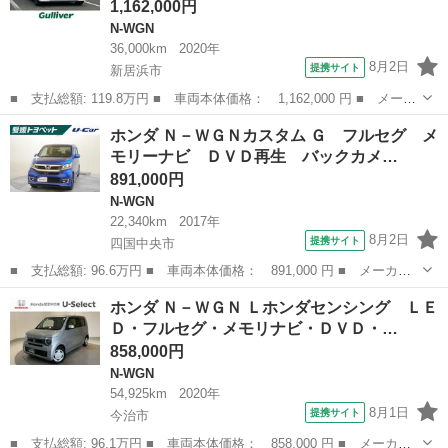
1,162,000円
N-WGN
36,000km
2020年
8月2日
提携サイト
新居浜市
■ 支払総額: 119.8万円 ■ 車両本体価格： 1,162,000 円 ■ メーカ
ー名： ホンダ ■ 車種名： Ｎ－ＷＧＮカスタム ■ グレード
愛媛
新居浜市
N-WGN
ホンダ Ｎ－ＷＧＮカスタム Ｇ フルセグ メ
名： Ｌホンダセンシング 純正ナビ ＥＴＣ シートヒーター バ
モリーナビ ＤＶＤ再生 バックカメ…
ックカメラ ...
891,000円
N-WGN
22,340km
2017年
8月2日
提携サイト
四国中央市
■ 支払総額: 96.6万円 ■ 車両本体価格： 891,000 円 ■ メーカー
名： ホンダ ■ 車種名： Ｎ－ＷＧＮカスタム ■ グレード名：
愛媛
四国中央市
N-WGN
ホンダ Ｎ－ＷＧＮ Ｌホンダセンシング ＬＥ
Ｇ フルセグ メモリーナビ ＤＶＤ再生 バックカメラ 衝突被害
Ｄ・フルセグ・メモリナビ・ＤＶＤ・…
軽減システム...
858,000円
N-WGN
54,925km
2020年
8月1日
提携サイト
今治市
■ 支払総額: 96.1万円 ■ 車両本体価格： 858,000 円 ■ メーカー