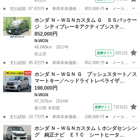
松山市
■ 支払総額: 87.9万円 ■ 車両本体価格： 803,000 円 ■ メーカー
名： ホンダ ■ 車種名： Ｎ－ＷＧＮカスタム ■ グレード名：
愛媛
松山市
N-WGN
ホンダ Ｎ－ＷＧＮカスタム Ｇ ＳＳパッケー
Ｇ・ターボパッケージ ８型ナビ 衝突軽減装置 ドラレコ スマー
ジ シティブレーキアクティブシステ…
トキー ＨＩ...
852,000円
N-WGN
49,840km
2017年
8月2日
提携サイト
松山市
■ 支払総額: 95.9万円 ■ 車両本体価格： 852,000 円 ■ メーカー
名： ホンダ ■ 車種名： Ｎ－ＷＧＮカスタム ■ グレード名：
愛媛
松山市
N-WGN
ホンダ Ｎ－ＷＧＮ Ｇ プッシュスタート／ス
Ｇ ＳＳパッケージ シティブレーキアクティブシステム 禁煙車
マートキー／ヘッドライトレベライザ…
７インチナビ...
198,000円
N-WGN
97,107km
2014年
7月31日
提携サイト
香川県 木田郡
■ 支払総額: 24.7万円 ■ 車両本体価格： 198,000 円 ■ メーカー
名： ホンダ ■ 車種名： Ｎ－ＷＧＮ ■ グレード名： Ｇ プッ
香川
木田郡
N-WGN
ホンダ Ｎ－ＷＧＮカスタム Ｌホンダセンシン
シュスタート／スマートキー／ヘッドライトレベライザー／電動ミラ
グ 純正ナビ ＥＴＣ シートヒータ…
ー／横滑り防...