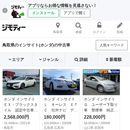
アプリならお得な情報を見逃さない！
インストール
アプリで開く
鳥取県
検索
ログイン
投稿
鳥取県のインサイト(ホンダ)の中古車
人気キーワード
エリア
ジャンル
詳細
新着順
ホンダ インサイト
ホンダ インサイト
ホンダ インサイト
ＥＸ・ブラックスタ
Ｌ キーレス ＥＴ
Ｇ ユーザー下取り
イル 認定中古車１
Ｃ 社外ナビ デジ
車 禁煙車 純正Ｃ
年保証付 ＶＸＵ－
タルインナーミラ
Ｄオーディオ ステ
2,568,000円
180,000円
228,000円
２１７ＳＧｉ ＥＴ
ー 電動格納ミラ
アリングリモコン
34,448km / 2021年
119,900km / 2009年
58,655km / 2009年
Ｃ２．０ ドライブ
ー オートライト
オートＡＣ キーレ
鳥取市
広島県 広島市
山口県 岩国市