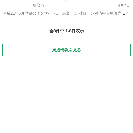
鳥取市
4月7日
平成21年5月登録のインサイトG 鳥取 〇自社ローン対応中古車販売〇
☆どなたでもローン対応可能☆ １、勤続年数の短い方
鳥取
鳥取市
インサイト
車両
や自営業の方 ２、パートをされる主婦の方や派遣社員の方 ３、自己破
全8件中 1-8件表示
産等...
周辺情報を見る