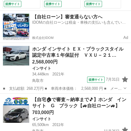
レコーダー前 ブラ
オートエアコン Ｈ
スエントリー 衝突
提携サイト
提携サイト
提携サイト
インドスポットイン
ＩＤ パワーウィン
安全ボディー 盗難
フォメーション 衝
ドウ １５インチ
防止システム （検
【自社ローン】審査通らない方へ
突軽減ブレーキ サ
ＧＯＯ鑑定 （車検
8.10）
IDOMの自社ローンは税金・車検の支払いも含んでいる
イドエアバック 地
整備付）
ので毎月の支払額は一定
デジチューナー イ
モビライザー ＡＣ
Ad
株式会社IDOM
Ｃ （車検整備付）
ホンダ インサイト ＥＸ・ブラックスタイル
認定中古車１年保証付 ＶＸＵ－２１…
2,568,000円
インサイト
34,448km
2021年
7月31日
提携サイト
鳥取市
■ 支払総額: 268.2万円 ■ 車両本体価格： 2,568,000 円 ■ メーカ
ー名： ホンダ ■ 車種名： インサイト ■ グレード名： ＥＸ・
鳥取
鳥取市
インサイト
【自宅🏠で審査～納車まで🎵】ホンダ イン
ブラックスタイル 認定中古車１年保証付 ＶＸＵ－２１７ＳＧｉ
サイト G ブラック【🚙自社ローン🚙】
ＥＴＣ２...
703,000円
インサイト
65,500km
2011年