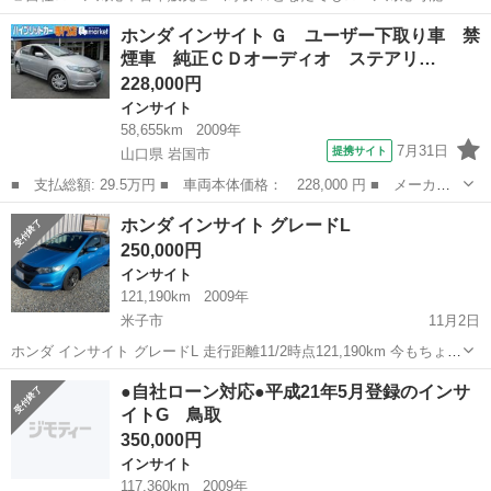
☆ １、勤続年数の短い方や自営業の方 ２、パートを
鳥取
鳥取市
インサイト
車両
ホンダ インサイト Ｇ ユーザー下取り車 禁
される主婦の方や派遣社員の方 ３、自己破産等をされた方やローンが
煙車 純正ＣＤオーディオ ステアリ…
組めない方 ４、他...
228,000円
インサイト
58,655km
2009年
7月31日
提携サイト
山口県 岩国市
■ 支払総額: 29.5万円 ■ 車両本体価格： 228,000 円 ■ メーカー
名： ホンダ ■ 車種名： インサイト ■ グレード名： Ｇ ユー
山口
岩国市
インサイト
ホンダ インサイト グレードL
ザー下取り車 禁煙車 純正ＣＤオーディオ ステアリングリモコ
250,000円
ン オートＡＣ...
インサイト
121,190km
2009年
米子市
11月2日
ホンダ インサイト グレードL 走行距離11/2時点121,190km 今もちょこ
ちょこ乗るので距離は少し伸びると思います。 車検有効期限 令和6
鳥取
米子市
インサイト
預かり金
●自社ローン対応●平成21年5月登録のインサ
年5月12日 リサイクル料金・自動車税は込みの金額です。 オーディオ
イトG 鳥取
FH-9...
350,000円
インサイト
117,360km
2009年