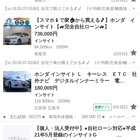
鳥取市
11月26日
【℡:0120-37-0106】自宅で購入できる🎵🗾 (※沖縄/北海道/離島除
く) 今回のお車の詳細はこちらから↓仮審査もできます◎
鳥取
鳥取市
インサイト
オトロン
【スマホ📱で家🏠から買える🎵】ホンダ イ
https://www.otoron.jp/lists/detail?carn...
ンサイト【🚙完全自社ローン🚙】
736,000円
インサイト
84,000km
2009年
鳥取市
10月4日
【℡:0120-37-0106】自宅で車が購入できる🎵🗾 (※沖縄/北海道/離島
除く) 今回のお車の詳細はこちらから↓仮審査も◎
鳥取
鳥取市
インサイト
オトロン
ホンダ インサイト Ｌ キーレス ＥＴＣ 社
https://www.otoron.jp/lists/detail?carno=...
外ナビ デジタルインナーミラー 電…
180,000円
インサイト
119,900km
2009年
9月26日
提携サイト
広島県 広島市
■ 支払総額: 28万円 ■ 車両本体価格： 180,000 円 ■ メーカー
名： ホンダ ■ 車種名： インサイト ■ グレード名： Ｌ キー
広島
広島市
インサイト
【個人・法人受付中】●自社ローン対応●平成
レス ＥＴＣ 社外ナビ デジタルインナーミラー 電動格納ミラ
21年5月登録のインサイトG …
ー オートライト ...