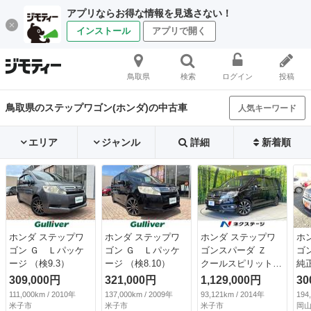
アプリならお得な情報を見逃さない！
インストール
アプリで開く
鳥取県
検索
ログイン
投稿
鳥取県のステップワゴン(ホンダ)の中古車
人気キーワード
エリア
ジャンル
詳細
新着順
ホンダ ステップワ
ホンダ ステップワ
ホンダ ステップワ
ホ
ゴン Ｇ Ｌパッケ
ゴン Ｇ Ｌパッケ
ゴンスパーダ Ｚ
ゴ
ージ （検9.3）
ージ （検8.10）
クールスピリット
純
両側電動ドア 純正
メ
309,000円
321,000円
1,129,000円
30
９型ナビ バックカ
9.
111,000km / 2010年
137,000km / 2009年
93,121km / 2014年
194
メラ レーダークル
米子市
米子市
米子市
岡山