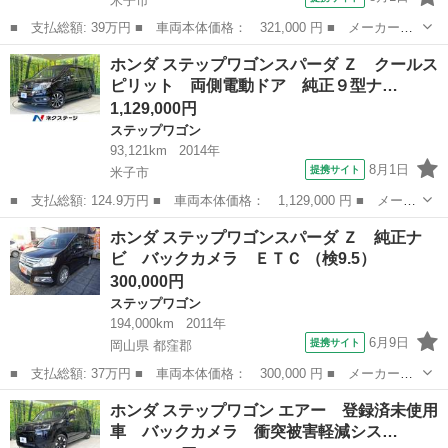
米子市
■ 支払総額: 39万円 ■ 車両本体価格： 321,000 円 ■ メーカー
名： ホンダ ■ 車種名： ステップワゴン ■ グレード名： Ｇ
鳥取
米子市
ステップワゴン
ホンダ ステップワゴンスパーダ Ｚ クールス
Ｌパッケージ ■ 排気量： 2000cc ■ ドア枚数： 5D ■ ミッショ
ピリット 両側電動ドア 純正９型ナ…
ン...
1,129,000円
ステップワゴン
93,121km
2014年
8月1日
提携サイト
米子市
■ 支払総額: 124.9万円 ■ 車両本体価格： 1,129,000 円 ■ メーカ
ー名： ホンダ ■ 車種名： ステップワゴンスパーダ ■ グレード
鳥取
米子市
ステップワゴン
ホンダ ステップワゴンスパーダ Ｚ 純正ナ
名： Ｚ クールスピリット 両側電動ドア 純正９型ナビ バック
ビ バックカメラ ＥＴＣ （検9.5）
カメラ ...
300,000円
ステップワゴン
194,000km
2011年
6月9日
提携サイト
岡山県 都窪郡
■ 支払総額: 37万円 ■ 車両本体価格： 300,000 円 ■ メーカー
名： ホンダ ■ 車種名： ステップワゴンスパーダ ■ グレード
岡山
都窪郡
ステップワゴン
ホンダ ステップワゴン エアー 登録済未使用
名： Ｚ 純正ナビ バックカメラ ＥＴＣ ■ 排気量： 2000cc
車 バックカメラ 衝突被害軽減シス…
■ ドア枚...