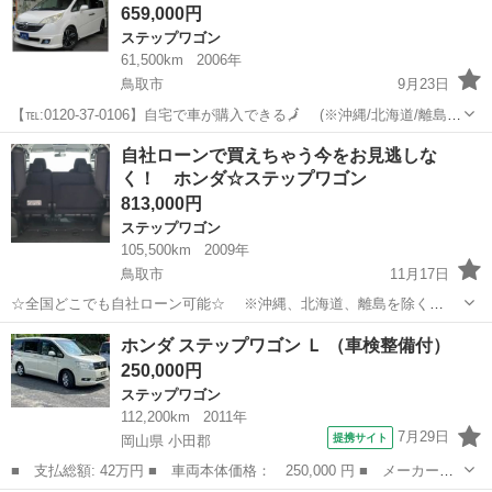
659,000円
ステップワゴン
61,500km
2006年
鳥取市
9月23日
【℡:0120-37-0106】自宅で車が購入できる🗾 (※沖縄/北海道/離島除
く) 今回のお車の詳細はこちらから↓仮審査も◎
鳥取
鳥取市
ステップワゴン
オトロン
自社ローンで買えちゃう今をお見逃しな
https://www.otoron.jp/lists/detail?carno=0...
く！ ホンダ☆ステップワゴン
813,000円
ステップワゴン
105,500km
2009年
鳥取市
11月17日
☆全国どこでも自社ローン可能☆ ※沖縄、北海道、離島を除く
https://www.otoron.jp/lists/detail?carno=028455 ※全車両、納車時2年
鳥取
鳥取市
ステップワゴン
オトロン
ホンダ ステップワゴン Ｌ （車検整備付）
車検付き 自己破産、債務整理の...
250,000円
ステップワゴン
112,200km
2011年
7月29日
提携サイト
岡山県 小田郡
■ 支払総額: 42万円 ■ 車両本体価格： 250,000 円 ■ メーカー