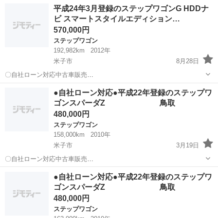
名： ホンダ ■ 車種名： ステップワゴン ■ グレード名： Ｌ
岡山
小田郡
ステップワゴン
平成24年3月登録のステップワゴンG HDDナ
■ 排気量： 2000cc ■ ドア枚数： 5D ■ ミッション： CVT ■...
ビ スマートスタイルエディション…
570,000円
ステップワゴン
192,982km
2012年
米子市
8月28日
〇自社ローン対応中古車販売
〇
鳥取
米子市
ステップワゴン
車両
●自社ローン対応●平成22年登録のステップワ
☆
ゴンスパーダZ 鳥取
どなたでもローン対応可能☆ ■車両本体価格：...
480,000円
ステップワゴン
158,000km
2010年
米子市
3月19日
〇自社ローン対応中古車販売
〇 ☆どなたでも
鳥取
米子市
ステップワゴン
車両
●自社ローン対応●平成22年登録のステップワ
ローン対応可能☆ １、勤続年数の短い方や自営業の方
ゴンスパーダZ 鳥取
２、パートをされる主婦の方や派遣社員の方 ...
480,000円
ステップワゴン