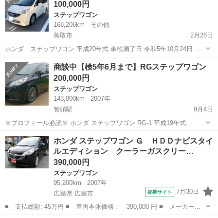
100,000円
ステップワゴン
168,206km
その他
鳥取市
2月28日
ホンダ ステップワゴン 平成20年式 車検満了日 令和5年10月24日 走
行距離 168,206km（現在使用中ですので距離は伸びます） 昨年12月に
鳥取
鳥取市
ステップワゴン
走行距離
商談中【検5年6月まで】RGステップワゴン
バッテリーを新品交換しています。 ナビ、ETC、バックモニター搭
200,000円
載。 ...
ステップワゴン
143,000km
2007年
智頭駅
9月4日
※プロフィール必読※ ホンダ ステップワゴン RG-1 平成19年式
2000cc 4ナンバー貨物登録 5人乗り仕様 両側パワースライドドア 使用
鳥取
八頭郡
智頭駅
ステップワゴン
令和5年
ホンダ ステップワゴン Ｇ ＨＤＤナビスタイ
中により距離増えます リサイクル込み 令和4年度税金込み 名義変...
ルエディション クーラーガスクリー…
390,000円
ステップワゴン
95,200km
2007年
7月30日
提携サイト
広島県 広島市
■ 支払総額: 45万円 ■ 車両本体価格： 390,000 円 ■ メーカー
名： ホンダ ■ 車種名： ステップワゴン ■ グレード名： Ｇ