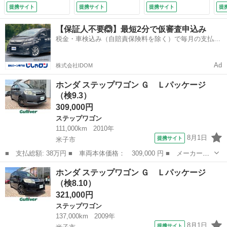
ーズ 禁煙車 ハー
提携サイト
提携サイト
提携サイト
提
フレザーシート ド
ラレコ スマートキ
【保証人不要🙆】最短2分で仮審査申込み
ー ＨＩＤヘッド
税金・車検込み（自賠責保険料を除く）で毎月の支払額
ビルトインＥＴＣ
は一定の自社ローン🚗
純正１７インチアル
ミ オートライト
Ad
株式会社IDOM
オートエアコン
（検9.3）
ホンダ ステップワゴン Ｇ Ｌパッケージ
（検9.3）
309,000円
ステップワゴン
111,000km
2010年
8月1日
提携サイト
米子市
■ 支払総額: 38万円 ■ 車両本体価格： 309,000 円 ■ メーカー
名： ホンダ ■ 車種名： ステップワゴン ■ グレード名： Ｇ
鳥取
米子市
ステップワゴン
ホンダ ステップワゴン Ｇ Ｌパッケージ
Ｌパッケージ ■ 排気量： 2000cc ■ ドア枚数： 5D ■ ミッショ
（検8.10）
ン...
321,000円
ステップワゴン
137,000km
2009年
8月1日
提携サイト