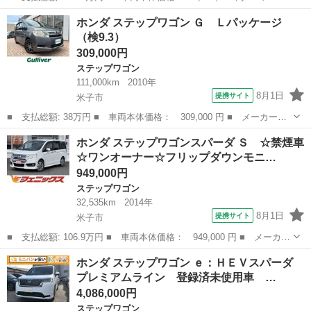
ー名： ホンダ ■ 車種名： ステップワゴンスパーダ ■ グレード
鳥取
鳥取市
ステップワゴン
ホンダ ステップワゴン Ｇ Ｌパッケージ
名： スパーダホンダセンシング ＶＸＭ－２１７ＶＦＮｉ、ナビス
（検9.3）
ペシャル...
309,000円
ステップワゴン
111,000km
2010年
8月1日
提携サイト
米子市
■ 支払総額: 38万円 ■ 車両本体価格： 309,000 円 ■ メーカー
名： ホンダ ■ 車種名： ステップワゴン ■ グレード名： Ｇ
鳥取
米子市
ステップワゴン
ホンダ ステップワゴンスパーダ Ｓ ☆禁煙車
Ｌパッケージ ■ 排気量： 2000cc ■ ドア枚数： 5D ■ ミッショ
☆ワンオーナー☆フリップダウンモニ…
ン...
949,000円
ステップワゴン
32,535km
2014年
8月1日
提携サイト
米子市
■ 支払総額: 106.9万円 ■ 車両本体価格： 949,000 円 ■ メーカー
名： ホンダ ■ 車種名： ステップワゴンスパーダ ■ グレード
鳥取
米子市
ステップワゴン
ホンダ ステップワゴン ｅ：ＨＥＶスパーダ
名： Ｓ ☆禁煙車☆ワンオーナー☆フリップダウンモニター☆ナビ
プレミアムライン 登録済未使用車 …
☆ ワンオー...
4,086,000円
ステップワゴン