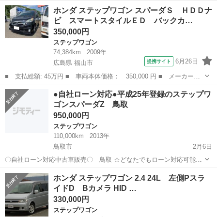
走行距離98000km 維持の為伸びます 不具合、右スライドドアにガリ
鳥取
八頭郡
若桜駅
ステップワゴン
走行距離
ホンダ ステップワゴン スパーダＳ ＨＤＤナ
傷、パワステホース経年劣化で滲んでます（ディーラーで6000円くら
ビ スマートスタイルＥＤ バックカ…
いです） 装備は純...
350,000円
ステップワゴン
74,384km
2009年
6月26日
提携サイト
広島県 福山市
■ 支払総額: 45万円 ■ 車両本体価格： 350,000 円 ■ メーカー
名： ホンダ ■ 車種名： ステップワゴン ■ グレード名： スパ
広島
福山市
ステップワゴン
●自社ローン対応●平成25年登録のステップワ
ーダＳ ＨＤＤナビ スマートスタイルＥＤ バックカメラ ナビ
ゴンスパーダZ 鳥取
ＴＶ クリアラン...
950,000円
ステップワゴン
110,000km
2013年
鳥取市
2月6日
〇自社ローン対応中古車販売〇 鳥取 ☆どなたでもローン対応可能
☆ １、勤続年数の短い方や自営業の方 ２、パートを
鳥取
鳥取市
ステップワゴン
車両
ホンダ ステップワゴン 2.4 24L 左側Pスラ
される主婦の方や派遣社員の方 ３、自己破産等をされた方やローンが
イドD Bカメラ HID …
組めない方 ４、他...
330,000円
ステップワゴン