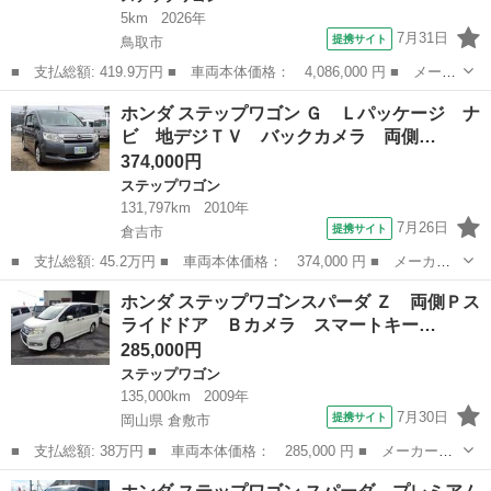
5km
2026年
7月31日
提携サイト
鳥取市
■ 支払総額: 419.9万円 ■ 車両本体価格： 4,086,000 円 ■ メーカ
ー名： ホンダ ■ 車種名： ステップワゴン ■ グレード名：
鳥取
鳥取市
ステップワゴン
ホンダ ステップワゴン Ｇ Ｌパッケージ ナ
ｅ：ＨＥＶスパーダ プレミアムライン 登録済未使用車 バックカ
ビ 地デジＴＶ バックカメラ 両側…
メラ クリ...
374,000円
ステップワゴン
131,797km
2010年
7月26日
提携サイト
倉吉市
■ 支払総額: 45.2万円 ■ 車両本体価格： 374,000 円 ■ メーカー
名： ホンダ ■ 車種名： ステップワゴン ■ グレード名： Ｇ
鳥取
倉吉市
ステップワゴン
ホンダ ステップワゴンスパーダ Ｚ 両側Ｐス
Ｌパッケージ ナビ 地デジＴＶ バックカメラ 両側電動スライド
ライドドア Ｂカメラ スマートキー…
ドア ＥＴＣ...
285,000円
ステップワゴン
135,000km
2009年
7月30日
提携サイト
岡山県 倉敷市
■ 支払総額: 38万円 ■ 車両本体価格： 285,000 円 ■ メーカー
名： ホンダ ■ 車種名： ステップワゴンスパーダ ■ グレード
岡山
倉敷市
ステップワゴン