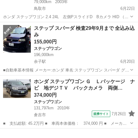
79,000km
2003年
鳥取市
6月22日
ホンダ ステップワゴン 2.4 24L 左側PスライドD Bカメラ HID （シ
ルバー） ミニバン 本体価格 330,000円 年式(初度登録年):2003(H15) 走
鳥取
鳥取市
ステップワゴン
スライド
ステップ スパーダ 検査29年9月まで 全込み込
行距離:7.9万km 修復歴:あり リサイクル...
み
155,000円
ステップワゴン
196,000km
余子駅
6月20日
■自動車基本情報 メーカー:ホンダ 車名:ステップワゴン スパーダ グレ
ード:スパーダ 排気量:2,000 cc 年式:平成16年11月 走行:196000 色:そ
鳥取
境港市
余子駅
ステップワゴン
スパーダ
ホンダ ステップワゴン Ｇ Ｌパッケージ ナ
の他 色名:パープル 車検: ミッション:コラムAT ボディ...
ビ 地デジＴＶ バックカメラ 両側…
374,000円
ステップワゴン
131,797km
2010年
7月26日
提携サイト
倉吉市
■ 支払総額: 45.2万円 ■ 車両本体価格： 374,000 円 ■ メーカー
名： ホンダ ■ 車種名： ステップワゴン ■ グレード名： Ｇ
鳥取
倉吉市
ステップワゴン
Ｌパッケージ ナビ 地デジＴＶ バックカメラ 両側電動スライド