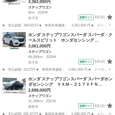
3,362,000円
ステップワゴン
6km
2026年
8月1日
提携サイト
米子市
■ 支払総額: 349.9万円 ■ 車両本体価格： 3,362,000 円 ■ メーカ
ー名： ホンダ ■ 車種名： ステップワゴン ■ グレード名： エ
鳥取
米子市
ステップワゴン
ホンダ ステップワゴンスパーダ スパーダ・ク
アー 登録済未使用車 バックカメラ 衝突被害軽減システム コー
ールスピリット ホンダセンシング …
ナーセン...
3,061,000円
ステップワゴン
88,000km
2020年
8月1日
提携サイト
米子市
■ 支払総額: 312万円 ■ 車両本体価格： 3,061,000 円 ■ メーカー
名： ホンダ ■ 車種名： ステップワゴンスパーダ ■ グレード
鳥取
米子市
ステップワゴン
ホンダ ステップワゴンスパーダ スパーダホン
名： スパーダ・クールスピリット ホンダセンシング ■ 排気
ダセンシング ＶＸＭ－２１７ＶＦＮ…
量： 1500...
2,698,000円
ステップワゴン
51,290km
2021年
8月1日
提携サイト
鳥取市
■ 支払総額: 282.9万円 ■ 車両本体価格： 2,698,000 円 ■ メーカ