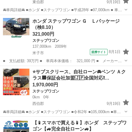
東伯郡
9月19日
🚘車両詳細🚘 ■ホンダ ■ステップワゴン ■平成28年 ■97,000km ■ 車検2
年付 ■月々30.000円 🚙車両装備🚙 ■ナビ ■TV ■バックカメラ ■ドライ
鳥取
東伯郡
ステップワゴン
車両
ホンダ ステップワゴン Ｇ Ｌパッケージ
ブレコーダー ■エンジンプッシュスタート ■ETC ...
（検8.10）
321,000円
ステップワゴン
137,000km
2009年
8月1日
提携サイト
米子市
■ 支払総額: 39万円 ■ 車両本体価格： 321,000 円 ■ メーカー
名： ホンダ ■ 車種名： ステップワゴン ■ グレード名： Ｇ
鳥取
米子市
ステップワゴン
⭐️サブスクリース、自社ローン🚘️ベンツ Ａク
Ｌパッケージ ■ 排気量： 2000cc ■ ドア枚数： 5D ■ ミッショ
ラス🏢保証会社加盟🇯🇵全国対応❗…
ン...
1,970,000円
ステップワゴン
0km
0年
西伯郡
9月19日
🚘車両詳細🚘 ■ホンダ ■ステップワゴン ■令和2年 ■105,000km ■車検2
年付 ■月々30.000円 🚙車両装備🚙 ■ナビ ■TV ■バックカメラ ■ドライ
鳥取
西伯郡
ステップワゴン
車両
【📱スマホで買える📱】ホンダ ステップワ
ブレコーダー ■エンジンプッシュスタート ■ETC ■...
ゴン【🚙完全自社ローン🚙】