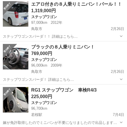
広島
広島市
ステップワゴン
エアロ付きの８人乗りミニバン！パール！！
ＨＤＤナビスタイルエディション クーラーガスクリーニング施工済
1,319,000円
み クラッツィオ...
ステップワゴン
97,000km
2012年
鳥取市
2月26日
ステップワゴンスパーダ！！ 詳細はこちら
→https://www.otoron.jp/lists/detail?carno=025906 こんにちは!(^^)! 自
鳥取
鳥取市
ステップワゴン
ステップワゴンスパーダ
ブラックの８人乗りミニバン！
社ローン専門中古車販売店のオトロン練馬店です！...
769,000円
ステップワゴン
96,000km
2009年
鳥取市
2月26日
ステップワゴンスパーダ！ 詳細はこちら
→https://www.otoron.jp/lists/detail?carno=026080 こんにちは!(^^)! 自
鳥取
鳥取市
ステップワゴン
ステップワゴンスパーダ
RG1 ステップワゴン 車検R4/3
社ローン専門中古車販売店のオトロン練馬店です！ ...
225,000円
ステップワゴン
96,700km
若桜駅
7月4日
嫁が免許取得したのでミニバンが不要になりましたので出品します。