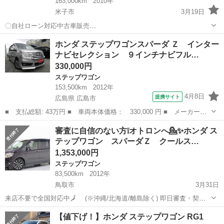
163,000km
2010年
米子市
3月19日
〇自社ローン対応中古車販売
〇 ☆どなたでもローン対
鳥取
米子市
ステップワゴン
車両
ホンダ ステップワゴンスパーダ Ｚ インター
応可能☆ １、勤続年数の短い方や自営業の方 ２、パ
ナビセレクション ９インチナビフル…
ートをされる主婦の方や派遣社員の方 ３、自己破産等をされ...
330,000円
ステップワゴン
153,500km
2012年
4月8日
提携サイト
広島県 広島市
■ 支払総額: 43万円 ■ 車両本体価格： 330,000 円 ■ メーカー
名： ホンダ ■ 車種名： ステップワゴンスパーダ ■ グレード
広島
広島市
ステップワゴン
審査に自信のない方❕オトロンへ💁✨ホンダ ス
名： Ｚ インターナビセレクション ９インチナビフルセグ Ｂカ
テップワゴン スパーダＺ クールス…
メラ 両側パワスラ...
1,353,000円
ステップワゴン
83,500km
2012年
鳥取市
3月31日
来店不要で全国対応中🗾 (※沖縄/北海道/離島除く) 即日審査・契約
もできちゃう✨ お車の詳細こちらから↓仮審査もOK👌
鳥取
鳥取市
ステップワゴン
オトロン
【値下げ！】ホンダ ステップワゴン RG1
https://www.otoron.jp/lists/detail?carno=036...