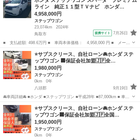
ホンダ ステップワゴン スパーダ プレミアム
名： Ｚ 両側Ｐスライドドア Ｂカメラ スマートキー ■ 排気
ライン 純正１１型ＴＶナビ ホンダ…
量： 2000cc...
4,958,000円
ステップワゴン
23,074km
2024年
7月26日
提携サイト
鳥取市
■ 支払総額: 498.6万円 ■ 車両本体価格： 4,958,000 円 ■ メーカ
ー名： ホンダ ■ 車種名： ステップワゴン ■ グレード名： ス
鳥取
鳥取市
ステップワゴン
⭐️サブスクリース、自社ローン🚘️ホンダ ステ
パーダ プレミアムライン 純正１１型ＴＶナビ ホンダセンシン
ップワゴン 🏢保証会社加盟🇯🇵全…
グ マルチ...
1,980,000円
ステップワゴン
0km
0年
八頭郡
9月19日
🚘車両詳細🚘 ■ホンダ ■ステップワゴン ■平成28年 ■87,000km ■ 車検2
年付 ■月々30.000円 🚙車両装備🚙 ■ナビ ■TV ■バックカメラ ■ドライ
鳥取
八頭郡
ステップワゴン
車両
⭐️サブスクリース、自社ローン🚘️ホンダ ステ
ブレコーダー ■エンジンプッシュスタート ■ETC ...
ップワゴン🏢保証会社加盟🇯🇵全国…
1,950,000円
ステップワゴン
0km
0年