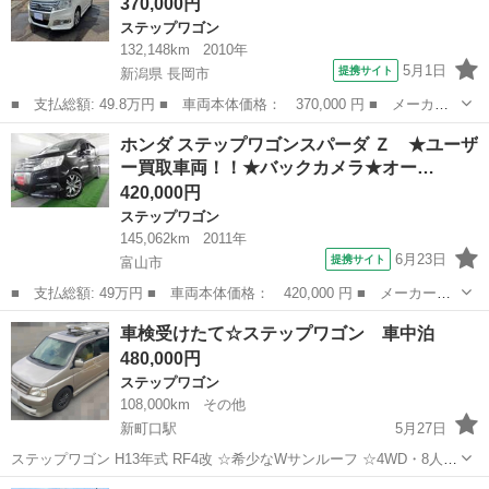
370,000円
ＴＶ 全方位マルチ...
ステップワゴン
132,148km
2010年
5月1日
提携サイト
新潟県 長岡市
■ 支払総額: 49.8万円 ■ 車両本体価格： 370,000 円 ■ メーカー
名： ホンダ ■ 車種名： ステップワゴンスパーダ ■ グレード
新潟
長岡市
ステップワゴン
ホンダ ステップワゴンスパーダ Ｚ ★ユーザ
名： Ｚ ■ 排気量： 2000cc ■ ドア枚数： 5D ■ ミッショ
ー買取車両！！★バックカメラ★オー…
ン：...
420,000円
ステップワゴン
145,062km
2011年
6月23日
提携サイト
富山市
■ 支払総額: 49万円 ■ 車両本体価格： 420,000 円 ■ メーカー
名： ホンダ ■ 車種名： ステップワゴンスパーダ ■ グレード
富山
富山市
ステップワゴン
車検受けたて☆ステップワゴン 車中泊
名： Ｚ ★ユーザー買取車両！！★バックカメラ★オートライト★
480,000円
オートエアコン★Ｅ...
ステップワゴン
108,000km
その他
新町口駅
5月27日
ステップワゴン H13年式 RF4改 ☆希少なWサンルーフ ☆4WD・8人乗
り ☆希少Wサンルーフ ☆4WD☆ ☆フルエアロ ☆上級グレード ☆回転
富山
射水市
新町口駅
ステップワゴン
センター