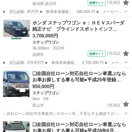
7月26日
提携サイト
新潟県 新潟市
■ 支払総額: 45万円 ■ 車両本体価格： 380,000 円 ■ メーカー
名： ホンダ ■ 車種名： ステップワゴンスパーダ ■ グレード
新潟
新潟市
ステップワゴン
ホンダ ステップワゴン ｅ：ＨＥＶスパーダ
名： Ｚ ■ 排気量： 2000cc ■ ドア枚数： 5D ■ ミッション：
純正ナビ ブラインドスポットインフ…
C...
3,706,000円
ステップワゴン
36,000km
2023年
7月25日
提携サイト
高岡市
■ 支払総額: 379.8万円 ■ 車両本体価格： 3,706,000 円 ■ メーカ
ー名： ホンダ ■ 車種名： ステップワゴン ■ グレード名：
富山
高岡市
ステップワゴン
❑全国自社ローン対応自社ローン車選ぶなら
ｅ：ＨＥＶスパーダ 純正ナビ ブラインドスポットインフォメーシ
お車お探しする事も可能●平成25年登録…
ョン Ｈｏ...
950,000円
ステップワゴン
0km
0年
富山市
7月25日
〇自社ローン対応中古車販売〇※ローン等、不安な方も相談下さい※
☆どなたでもローン対応可能☆ １、勤続年数の短い方
富山
富山市
ステップワゴン
ローン
❑全国自社ローン対応自社ローン車選ぶなら
や自営業の方 ２、パートをされる主婦の方や派遣社員の方 ３、自己破
お車お探しする事も可能●平成28年6月…
産等をされた方や...