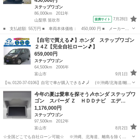
450,000円
ステップワゴン
86,000km
2011年
7月28日
提携サイト
山梨県 笛吹市
■ 支払総額: 55万円 ■ 車両本体価格： 450,000 円 ■ メーカー
名： ホンダ ■ 車種名： ステップワゴンスパーダ ■ グレード
山梨
笛吹市
ステップワゴン
【自宅で買える🎵】ホンダ ステップワゴン
名： Ｚ 両側パワスラ ＥＴＣ バックカメラ ■ 排気量：
２４Z【完全自社ローン🎵】
2000cc ■ ド...
659,000円
ステップワゴン
64,500km
2006年
富山市
9月1日
【℡:0120-37-0106】自宅で車が購入できる🎵🗾 (※沖縄/北海道/離島
除く) 今回のお車の詳細はこちらから↓仮審査も◎
富山
富山市
ステップワゴン
オトロン
今年の夏は愛車を探そう🎶ホンダ ステップワ
https://otoron.jp/lists/detail/?carno=033...
ゴン スパーダ Ｚ ＨＤＤナビ エデ…
1,176,000円
ステップワゴン
97,500km
2012年
富山市
8月2日
☆全国どこでも自社ローン可能☆ ※沖縄、北海道、離島を除く