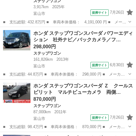
ステップワゴン
3,917km
2025年
7月26日
提携サイト
富山市
■ 支払総額: 432.8万円 ■ 車両本体価格： 4,191,000 円 ■ メーカ
ー名： ホンダ ■ 車種名： ステップワゴン ■ グレード名： ｅ
富山
富山市
ステップワゴン
ホンダ ステップワゴンスパーダ パワーエディ
ＨＥＶスパーダプレミアムラインブラックエディション 当社試乗車
ション 社外ナビ／バックカメラ／フ…
／純正１...
298,000円
ステップワゴン
161,826km
2013年
6月30日
提携サイト
富山市
■ 支払総額: 44.8万円 ■ 車両本体価格： 298,000 円 ■ メーカー
名： ホンダ ■ 車種名： ステップワゴンスパーダ ■ グレード
富山
富山市
ステップワゴン
ホンダ ステップワゴンスパーダ Ｚ クールス
名： パワーエディション 社外ナビ／バックカメラ／フルセグＴＶ
ピリット マルチビューカメラ 両側…
／両側電動スラ...
870,000円
ステップワゴン
87,000km
2011年
7月26日
提携サイト
富山市
■ 支払総額: 98.4万円 ■ 車両本体価格： 870,000 円 ■ メーカー
名： ホンダ ■ 車種名： ステップワゴンスパーダ ■ グレード
富山
富山市
ステップワゴン