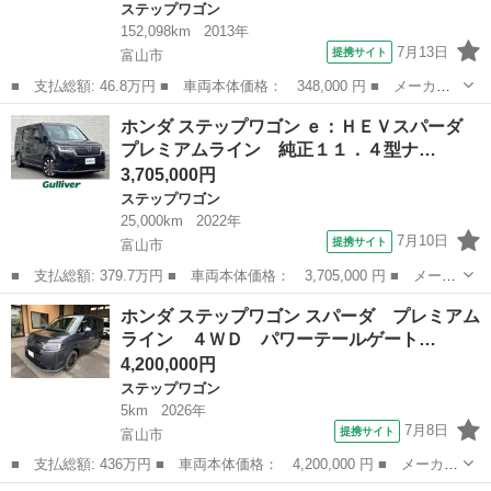
ステップワゴン
152,098km
2013年
7月13日
提携サイト
富山市
■ 支払総額: 46.8万円 ■ 車両本体価格： 348,000 円 ■ メーカー
名： ホンダ ■ 車種名： ステップワゴン ■ グレード名： Ｇ
富山
富山市
ステップワゴン
ホンダ ステップワゴン ｅ：ＨＥＶスパーダ
Ｅセレクション クラリオンナビ（ＮＸ１２） バックモニター 両
プレミアムライン 純正１１．４型ナ…
側パワースラ...
3,705,000円
ステップワゴン
25,000km
2022年
7月10日
提携サイト
富山市
■ 支払総額: 379.7万円 ■ 車両本体価格： 3,705,000 円 ■ メーカ
ー名： ホンダ ■ 車種名： ステップワゴン ■ グレード名：
富山
富山市
ステップワゴン
ホンダ ステップワゴン スパーダ プレミアム
ｅ：ＨＥＶスパーダ プレミアムライン 純正１１．４型ナビ／フル
ライン ４ＷＤ パワーテールゲート…
セグＴＶ／...
4,200,000円
ステップワゴン
5km
2026年
7月8日
提携サイト
富山市
■ 支払総額: 436万円 ■ 車両本体価格： 4,200,000 円 ■ メーカー
名： ホンダ ■ 車種名： ステップワゴン ■ グレード名： スパ