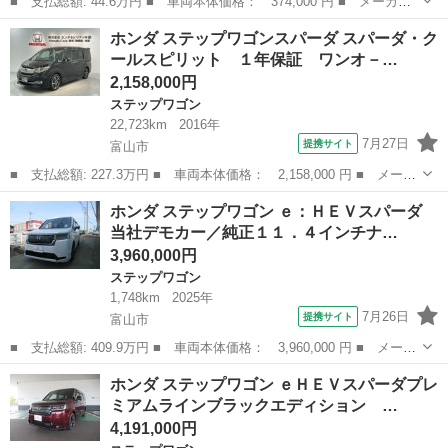
■ 支払総額: 44.6万円 ■ 車両本体価格： 374,000 円 ■ メーカー
名： ホンダ ■ 車種名： ステップワゴン ■ グレード名： Ｇ
石川
小松市
ステップワゴン
ホンダ ステップワゴンスパーダ スパーダ・ク
Ｌパッケージ ＨＤＤナビ フリップダウンモニター ３列シート
ールスピリット １年保証 ワンオ－…
ＥＴＣ エア...
2,158,000円
ステップワゴン
22,723km
2016年
7月27日
提携サイト
富山市
■ 支払総額: 227.3万円 ■ 車両本体価格： 2,158,000 円 ■ メーカ
ー名： ホンダ ■ 車種名： ステップワゴンスパーダ ■ グレード
富山
富山市
ステップワゴン
ホンダ ステップワゴン ｅ：ＨＥＶスパーダ
名： スパーダ・クールスピリット １年保証 ワンオ－ナ－ ナビ
当社デモカー／純正１１．４インチナ…
ＶＸＭ－...
3,960,000円
ステップワゴン
1,748km
2025年
7月26日
提携サイト
富山市
■ 支払総額: 409.9万円 ■ 車両本体価格： 3,960,000 円 ■ メーカ
ー名： ホンダ ■ 車種名： ステップワゴン ■ グレード名：
富山
富山市
ステップワゴン
ホンダ ステップワゴン ｅＨＥＶスパーダプレ
ｅ：ＨＥＶスパーダ 当社デモカー／純正１１．４インチナビ２４７
ミアムラインブラックエディション …
ＶＦＬＩ＋...
4,191,000円