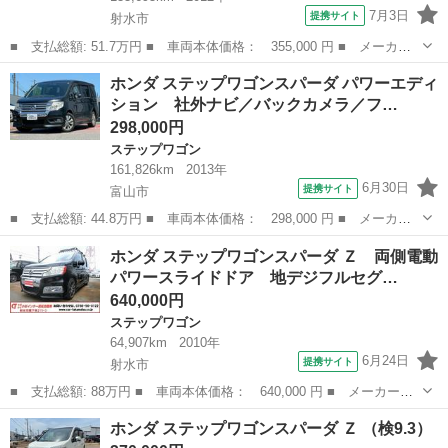
7月3日
提携サイト
射水市
■ 支払総額: 51.7万円 ■ 車両本体価格： 355,000 円 ■ メーカー
名： ホンダ ■ 車種名： ステップワゴン ■ グレード名： Ｇ
富山
射水市
ステップワゴン
ホンダ ステップワゴンスパーダ パワーエディ
コンフォートセレクション 地デジナビカメラ 両側電動 地デジ
ション 社外ナビ／バックカメラ／フ…
フルセグナビ...
298,000円
ステップワゴン
161,826km
2013年
6月30日
提携サイト
富山市
■ 支払総額: 44.8万円 ■ 車両本体価格： 298,000 円 ■ メーカー
名： ホンダ ■ 車種名： ステップワゴンスパーダ ■ グレード
富山
富山市
ステップワゴン
ホンダ ステップワゴンスパーダ Ｚ 両側電動
名： パワーエディション 社外ナビ／バックカメラ／フルセグＴＶ
パワースライドドア 地デジフルセグ…
／両側電動スラ...
640,000円
ステップワゴン
64,907km
2010年
6月24日
提携サイト
射水市
■ 支払総額: 88万円 ■ 車両本体価格： 640,000 円 ■ メーカー
名： ホンダ ■ 車種名： ステップワゴンスパーダ ■ グレード
富山
射水市
ステップワゴン
ホンダ ステップワゴンスパーダ Ｚ （検9.3）
名： Ｚ 両側電動パワースライドドア 地デジフルセグＨＤＤナビ