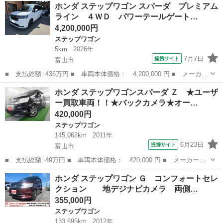
富山
富山市
ステップワゴン
ホンダ ステップワゴン スパーダ プレミアム
ーダ プレミアムライン ４ＷＤ パワーテールゲート 両側パワー
ライン ４ＷＤ パワーテールゲート…
スライドド...
4,200,000円
ステップワゴン
5km
2026年
7月7日
提携サイト
富山市
■ 支払総額: 436万円 ■ 車両本体価格： 4,200,000 円 ■ メーカー
名： ホンダ ■ 車種名： ステップワゴン ■ グレード名： スパ
富山
富山市
ステップワゴン
ホンダ ステップワゴンスパーダ Ｚ ★ユーザ
ーダ プレミアムライン ４ＷＤ パワーテールゲート 両側パワー
ー買取車両！！★バックカメラ★オー…
スライドド...
420,000円
ステップワゴン
145,062km
2011年
6月23日
提携サイト
富山市
■ 支払総額: 49万円 ■ 車両本体価格： 420,000 円 ■ メーカー
名： ホンダ ■ 車種名： ステップワゴンスパーダ ■ グレード
富山
富山市
ステップワゴン
ホンダ ステップワゴン Ｇ コンフォートセレ
名： Ｚ ★ユーザー買取車両！！★バックカメラ★オートライト★
クション 地デジナビカメラ 両側…
オートエアコン★Ｅ...
355,000円
ステップワゴン
133,695km
2012年