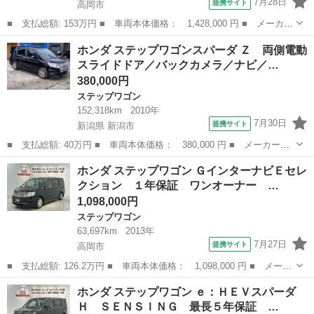
7月28日
提携サイト
高岡市
■ 支払総額: 153万円 ■ 車両本体価格： 1,428,000 円 ■ メーカー
名： ホンダ ■ 車種名： ステップワゴン ■ グレード名： Ｇホ
富山
高岡市
ステップワゴン
ホンダ ステップワゴンスパーダ Ｚ 両側電動
ンダセンシング １年保証 ナビＶＸＭ－１７４ＶＦＸｉ ＴＶ Ｒ
スライドドア／バックカメラ／ナビ／…
カメラ Ｂ...
380,000円
ステップワゴン
152,318km
2010年
7月30日
提携サイト
新潟県 新潟市
■ 支払総額: 40万円 ■ 車両本体価格： 380,000 円 ■ メーカー
名： ホンダ ■ 車種名： ステップワゴンスパーダ ■ グレード
新潟
新潟市
ステップワゴン
ホンダ ステップワゴン ＧインターナビＥセレ
名： Ｚ 両側電動スライドドア／バックカメラ／ナビ／テレビ／後
クション １年保証 ワンオーナー …
部モニター／ＥＴＣ...
1,098,000円
ステップワゴン
63,697km
2013年
7月27日
提携サイト
高岡市
■ 支払総額: 126.2万円 ■ 車両本体価格： 1,098,000 円 ■ メーカ
ー名： ホンダ ■ 車種名： ステップワゴン ■ グレード名： Ｇ
富山
高岡市
ステップワゴン
ホンダ ステップワゴン ｅ：ＨＥＶスパーダ
インターナビＥセレクション １年保証 ワンオーナー 純正ナビ
Ｈ ＳＥＮＳＩＮＧ 最長５年保証 …
ＴＶ Ｒ...