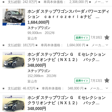
■ 支払総額: 242.9万円 ■ 車両本体価格： 2,308,000 円 ■ メーカ
ー名： ホンダ ■ 車種名： ステップワゴンスパーダ ■ グレード
富山
高岡市
ステップワゴン
ホンダ ステップワゴンスパーダ パワーエディ
名： スパーダ ４ＷＤ 純正ナビ Ｂｌｕｅｔｏｏｔｈ バックカ
ション ｃａｒｒｏｚｅｒｉａナビ …
メラ 両...
1,684,000円
ステップワゴン
99,000km
2012年
7月18日
提携サイト
富山市
■ 支払総額: 181万円 ■ 車両本体価格： 1,684,000 円 ■ メーカー
名： ホンダ ■ 車種名： ステップワゴンスパーダ ■ グレード
富山
富山市
ステップワゴン
ホンダ ステップワゴン Ｇ Ｅセレクション
名： パワーエディション ｃａｒｒｏｚｅｒｉａナビ フルセグ
クラリオンナビ（ＮＸ１２） バック…
両側パワース...
348,000円
ステップワゴン
152,098km
2013年
7月13日
提携サイト
富山市
■ 支払総額: 46.8万円 ■ 車両本体価格： 348,000 円 ■ メーカー
名： ホンダ ■ 車種名： ステップワゴン ■ グレード名： Ｇ
富山
富山市
ステップワゴン
ホンダ ステップワゴン Ｇ Ｅセレクション
Ｅセレクション クラリオンナビ（ＮＸ１２） バックモニター 両
クラリオンナビ（ＮＸ１２） バック…
側パワースラ...
348,000円