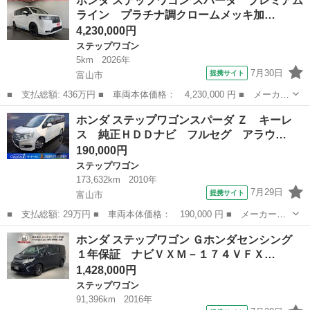
ホンダ ステップワゴン スパーダ プレミアム
名： Ｚ ナビ ワンセグテレビ バックカメラ ＥＴＣ ３列シー
ライン プラチナ調クロームメッキ加…
ト ８人乗り ...
4,230,000円
ステップワゴン
5km
2026年
7月30日
提携サイト
富山市
■ 支払総額: 436万円 ■ 車両本体価格： 4,230,000 円 ■ メーカー
名： ホンダ ■ 車種名： ステップワゴン ■ グレード名： スパ
富山
富山市
ステップワゴン
ホンダ ステップワゴンスパーダ Ｚ キーレ
ーダ プレミアムライン プラチナ調クロームメッキ加飾付フロント
ス 純正ＨＤＤナビ フルセグ アラウ…
グリル ス...
190,000円
ステップワゴン
173,632km
2010年
7月29日
提携サイト
富山市
■ 支払総額: 29万円 ■ 車両本体価格： 190,000 円 ■ メーカー
名： ホンダ ■ 車種名： ステップワゴンスパーダ ■ グレード
富山
富山市
ステップワゴン
ホンダ ステップワゴン Ｇホンダセンシング
名： Ｚ キーレス 純正ＨＤＤナビ フルセグ アラウンドビュー
１年保証 ナビＶＸＭ－１７４ＶＦＸ…
モニター オートエ...
1,428,000円
ステップワゴン
91,396km
2016年