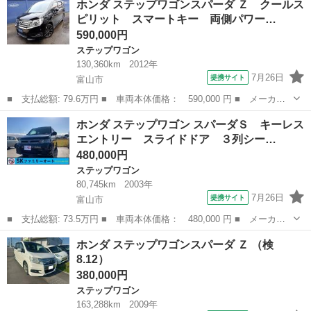
ホンダ ステップワゴンスパーダ Ｚ クールス
名： Ｚ クールスピリット マルチビューカメラ 両側電動ドア
ピリット スマートキー 両側パワー…
後席モニター ...
590,000円
ステップワゴン
130,360km
2012年
7月26日
提携サイト
富山市
■ 支払総額: 79.6万円 ■ 車両本体価格： 590,000 円 ■ メーカー
名： ホンダ ■ 車種名： ステップワゴンスパーダ ■ グレード
富山
富山市
ステップワゴン
ホンダ ステップワゴン スパーダＳ キーレス
名： Ｚ クールスピリット スマートキー 両側パワースライドド
エントリー スライドドア ３列シー…
ア 社外ＳＤナ...
480,000円
ステップワゴン
80,745km
2003年
7月26日
提携サイト
富山市
■ 支払総額: 73.5万円 ■ 車両本体価格： 480,000 円 ■ メーカー
名： ホンダ ■ 車種名： ステップワゴン ■ グレード名： スパ
富山
富山市
ステップワゴン
ホンダ ステップワゴンスパーダ Ｚ （検
ーダＳ キーレスエントリー スライドドア ３列シート ナビ Ｂ
8.12）
ｌｕｅｔｏｏ...
380,000円
ステップワゴン
163,288km
2009年