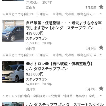
74,000km
2007年
富山市
5月23日
☆全国どこでも自社ローン可能☆ ※沖縄、北海道、離島を除く
https://www.otoron.jp/lists/detail?carno=028795 自己破産、債務整理の
富山
富山市
ステップワゴン
オトロン
自己破産・任意整理・・・過去よりも今を重
経験あり… 転職したばかり…自...
視します👌✨【ホンダ ステップワゴン …
439,000円
ステップワゴン
76,500km
2008年
高岡市
3月14日
☆全国どこでも自社ローン可能☆ ※沖縄、北海道、離島を除く 自己
破産、債務整理の経験あり… 転職したばかり…自営業… 頭金一括の準
富山
高岡市
ステップワゴン
スパーダ
🔵オトロン🔵【自己破産・債務整理👌】
備は難しい… そんな不安はオトロンにお任せ(^^)/ 自社ローン専門
ホンダ◎ステップワゴン
店！...
923,000円
ステップワゴン
57,000km
2009年
滑川市
3月13日
♬オトロン仙台南店・全国販売♪ ※北海道・沖縄県・離島除く 金利
0％!!!(^.^)/~~~ ＼今すぐ問合せよう／ ☆ ステップワゴン スパー
富山
滑川市
ステップワゴン
オトロン
ホンダ ステップワゴン Ｇ スマートスタイル
ダ Ｓ Ｚ ＨＤＤナビパッケージ☆ こ...