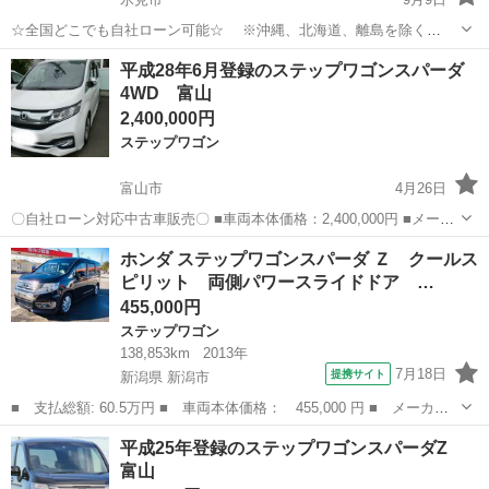
☆全国どこでも自社ローン可能☆ ※沖縄、北海道、離島を除く
https://www.otoron.jp/lists/detail?carno=028410 自己破産、債務整理の
富山
氷見市
ステップワゴン
オトロン
平成28年6月登録のステップワゴンスパーダ
経験あり… 転職したばかり… ...
4WD 富山
2,400,000円
ステップワゴン
富山市
4月26日
〇自社ローン対応中古車販売〇 ■車両本体価格：2,400,000円 ■メーカ
ー名：ホンダ ■車種名：ステップワゴンスパーダ ■排気量：1,500cc ■
富山
富山市
ステップワゴン
スパーダ
ホンダ ステップワゴンスパーダ Ｚ クールス
年式：H28年 ■走行距離：68,000km ■色名：...
ピリット 両側パワースライドドア …
455,000円
ステップワゴン
138,853km
2013年
7月18日
提携サイト
新潟県 新潟市
■ 支払総額: 60.5万円 ■ 車両本体価格： 455,000 円 ■ メーカー
名： ホンダ ■ 車種名： ステップワゴンスパーダ ■ グレード
新潟
新潟市
ステップワゴン
平成25年登録のステップワゴンスパーダZ
名： Ｚ クールスピリット 両側パワースライドドア クルーズコ
富山
ントロール パ...