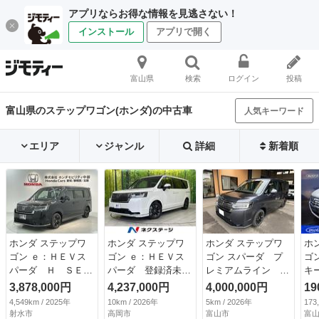
アプリならお得な情報を見逃さない！
インストール
アプリで開く
富山県
検索
ログイン
投稿
富山県のステップワゴン(ホンダ)の中古車
人気キーワード
エリア
ジャンル
詳細
新着順
ホンダ ステップワ
ホンダ ステップワ
ホンダ ステップワ
ホ
ゴン ｅ：ＨＥＶス
ゴン ｅ：ＨＥＶス
ゴン スパーダ プ
ゴ
パーダ Ｈ ＳＥＮ
パーダ 登録済未使
レミアムライン ４
キ
ＳＩＮＧ 新車保
用車 純正１１．４
ＷＤ パワーテール
Ｄ
3,878,000円
4,237,000円
4,000,000円
19
証 ワンオ－ナ－
型ナビ 両側電動ド
ゲート 両側パワー
ア
4,549km / 2025年
10km / 2026年
5km / 2026年
173
ＬＥＤライト ＶＳ
ア 全周囲カメラ
スライドドア ＬＥ
ニ
射水市
高岡市
富山市
富