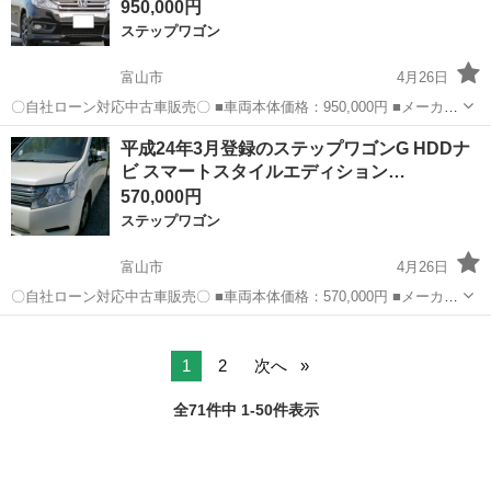
950,000円
ステップワゴン
富山市
4月26日
〇自社ローン対応中古車販売〇 ■車両本体価格：950,000円 ■メーカー
名：ホンダ ■車種名：ステップワゴンスパーダZ ■排気量：2,000cc ■
富山
富山市
ステップワゴン
スパーダ
平成24年3月登録のステップワゴンG HDDナ
年式：H25年 ■走行距離：110,000km ■色名：...
ビ スマートスタイルエディション…
570,000円
ステップワゴン
富山市
4月26日
〇自社ローン対応中古車販売〇 ■車両本体価格：570,000円 ■メーカー
名：ホンダ ■車種名：ステップワゴンG HDDナビ スマートスタイルエ
富山
富山市
ステップワゴン
車両
ディション ■排気量：2,000cc ■年式：H24年 ■走行距...
1
2
次へ
全71件中 1-50件表示