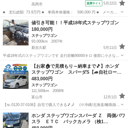
5月22日
提携サイト
高岡市
■ 支払総額: 73.9万円 ■ 車両本体価格： 590,000 円 ■ メーカー
名： ホンダ ■ 車種名： ステップワゴンスパーダ ■ グレード
富山
高岡市
ステップワゴン
値引き可能！！平成18年式ステップワゴン
名： Ｚ ＨＤＤナビエディション 地デジＴＶ バックカメラ フ
180,000円
リップダウンモ...
ステップワゴン
93,000km
2007年
新吉久駅
5月11日
平成18年式のステップワゴンです 走行距離90000キロ 後部に小さな傷
凹みあります 走行に支障ありません エアコン直したばかりです
富山
高岡市
新吉久駅
ステップワゴン
走行距離
【お家🏠で見積もり～納車まで🎵】ホンダ
来年5月まで車検あります 価格応談します 最大値引き可能です 今なら
ステップワゴン スパーダS【🚙自社ロー…
即払いなら150...
483,000円
ステップワゴン
111,500km
2008年
富山市
12月1日
【℡:0120-37-0106】自宅で購入できる🎵🗾 (※沖縄/北海道/離島除
く) 今回のお車の詳細はこちらから↓仮審査もできます◎
富山
富山市
ステップワゴン
スパーダ
ホンダ ステップワゴンスパーダ Ｚ 両側パワ
https://www.otoron.jp/lists/detail?carn...
スラ ＥＴＣ バックカメラ （検1…