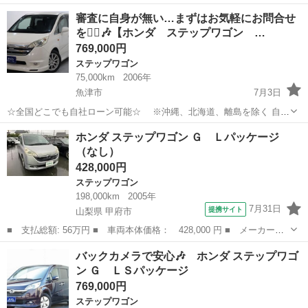
https://www.otoron.jp/lists/detail?carno=031496 自己破産、債務整理の
富山
富山市
ステップワゴン
スパーダ
審査に自身が無い…まずはお気軽にお問合せ
経験あり… 転職したばかり…自...
を🙆‍♀️🎶【ホンダ ステップワゴン …
769,000円
ステップワゴン
75,000km
2006年
魚津市
7月3日
☆全国どこでも自社ローン可能☆ ※沖縄、北海道、離島を除く 自己
破産、債務整理の経験あり… 転職したばかり…自営業… 頭金一括の準
富山
魚津市
ステップワゴン
オトロン
ホンダ ステップワゴン Ｇ Ｌパッケージ
備は難しい… そんな不安はオトロンにお任せ(^^)/ 自社ローン専門
（なし）
店！...
428,000円
ステップワゴン
198,000km
2005年
7月31日
提携サイト
山梨県 甲府市
■ 支払総額: 56万円 ■ 車両本体価格： 428,000 円 ■ メーカー
名： ホンダ ■ 車種名： ステップワゴン ■ グレード名： Ｇ
山梨
甲府市
ステップワゴン
バックカメラで安心🎶 ホンダ ステップワゴ
Ｌパッケージ ■ 排気量： 2000cc ■ ドア枚数： 5D ■ ミッショ
ン Ｇ ＬＳパッケージ
ン...
769,000円
ステップワゴン