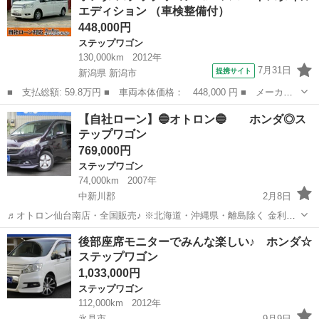
エディション （車検整備付）
448,000円
ステップワゴン
130,000km
2012年
7月31日
提携サイト
新潟県 新潟市
■ 支払総額: 59.8万円 ■ 車両本体価格： 448,000 円 ■ メーカー
名： ホンダ ■ 車種名： ステップワゴン ■ グレード名： Ｇ
新潟
新潟市
ステップワゴン
【自社ローン】🔵オトロン🔵 ホンダ◎ス
スマートスタイルエディション ■ 排気量： 2000cc ■ ドア枚
テップワゴン
数： ...
769,000円
ステップワゴン
74,000km
2007年
中新川郡
2月8日
♬オトロン仙台南店・全国販売♪ ※北海道・沖縄県・離島除く 金利
0％!!!(^.^)/~~~ ＼今すぐ問合せよう／ ☆ ステップワゴン Ｇ Ｌ
富山
中新川郡
ステップワゴン
オトロン
後部座席モニターでみんな楽しい♪ ホンダ☆
Ｓパッケージ☆ ここをチェック ...
ステップワゴン
1,033,000円
ステップワゴン
112,000km
2012年
氷見市
9月9日