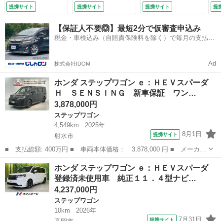
Ａ シ－トヒ－タ
ホンダセンシング
Ｄヘッドライト ブ
コ
提携サイト
提携サイト
提携サイト
提
－ クルコン アル
レーダークルーズ
ラインドスポットイ
イ
ミ スマ－トキ－
ハーフレザーシー
ンフォメーション
チ
【保証人不要🙆】最短2分で仮審査申込み
盗難防止装置 ＡＡ
ト コーナーセンサ
シートヒーター マ
Ｈ
税金・車検込み（自賠責保険料を除く）で毎月の支払額
Ｃ スペアキ－ ド
ー ＬＥＤヘッド
ルチビューカメラシ
ト
は一定の自社ローン🚗
アバイザ－ 両席エ
オートハイビーム
ステム （検11.7）
置
アバック ＵＳＢ入
純正１６インチアル
ス
Ad
株式会社IDOM
力 スマキ （検
ミ （検11.6）
9.
10.11）
ホンダ ステップワゴン ｅ：ＨＥＶスパーダ
Ｈ ＳＥＮＳＩＮＧ 新車保証 ワン…
3,878,000円
ステップワゴン
4,549km
2025年
8月1日
提携サイト
射水市
■ 支払総額: 400万円 ■ 車両本体価格： 3,878,000 円 ■ メーカー
名： ホンダ ■ 車種名： ステップワゴン ■ グレード名： ｅ：
富山
射水市
ステップワゴン
ホンダ ステップワゴン ｅ：ＨＥＶスパーダ
ＨＥＶスパーダ Ｈ ＳＥＮＳＩＮＧ 新車保証 ワンオ－ナ－ Ｌ
登録済未使用車 純正１１．４型ナビ…
ＥＤライト...
4,237,000円
ステップワゴン
10km
2026年
7月31日
提携サイト