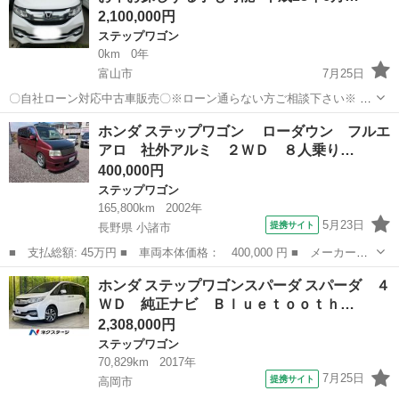
2,100,000円
ステップワゴン
0km
0年
富山市
7月25日
〇自社ローン対応中古車販売〇※ローン通らない方ご相談下さい※ ☆
どなたでもローン対応可能☆ １、勤続年数の短い方や
富山
富山市
ステップワゴン
ローン
ホンダ ステップワゴン ローダウン フルエ
自営業の方 ２、パートをされる主婦の方や派遣社員の方 ３、自己破産
アロ 社外アルミ ２ＷＤ ８人乗り…
等をされた方やロ...
400,000円
ステップワゴン
165,800km
2002年
5月23日
提携サイト
長野県 小諸市
■ 支払総額: 45万円 ■ 車両本体価格： 400,000 円 ■ メーカー
名： ホンダ ■ 車種名： ステップワゴン ■ グレード名： ロ
長野
小諸市
ステップワゴン
ホンダ ステップワゴンスパーダ スパーダ ４
ーダウン フルエアロ 社外アルミ ２ＷＤ ８人乗り ＥＴＣ オ
ＷＤ 純正ナビ Ｂｌｕｅｔｏｏｔｈ…
ートエアコン ■...
2,308,000円
ステップワゴン
70,829km
2017年
7月25日
提携サイト
高岡市