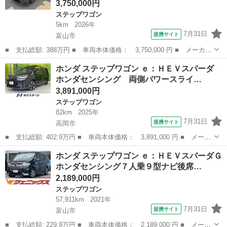
3,750,000円
ステップワゴン
5km
2026年
7月31日
提携サイト
富山市
■ 支払総額: 388万円 ■ 車両本体価格： 3,750,000 円 ■ メーカー
名： ホンダ ■ 車種名： ステップワゴン ■ グレード名： スパ
富山
富山市
ステップワゴン
ホンダ ステップワゴン ｅ：ＨＥＶスパーダ
ーダ プレミアムライン 登録済未使用車 ＬＥＤヘッドライト ホ
ホンダセンシング 両側パワースライ…
ンダセンシ...
3,891,000円
ステップワゴン
82km
2025年
7月31日
提携サイト
高岡市
■ 支払総額: 402.9万円 ■ 車両本体価格： 3,891,000 円 ■ メーカ
ー名： ホンダ ■ 車種名： ステップワゴン ■ グレード名：
富山
高岡市
ステップワゴン
ホンダ ステップワゴン ｅ：ＨＥＶスパーダＧ
ｅ：ＨＥＶスパーダ ホンダセンシング 両側パワースライドドア
ホンダセンシング７人乗９型ナビ後席…
純正１１．...
2,189,000円
ステップワゴン
57,911km
2021年
7月31日
提携サイト
富山市
■ 支払総額: 229.9万円 ■ 車両本体価格： 2,189,000 円 ■ メーカ