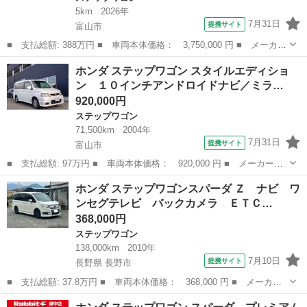
5km
2026年
7月31日
提携サイト
富山市
■ 支払総額: 388万円 ■ 車両本体価格： 3,750,000 円 ■ メーカー
名： ホンダ ■ 車種名： ステップワゴン ■ グレード名： スパ
富山
富山市
ステップワゴン
ホンダ ステップワゴン スタイルエディショ
ーダ プレミアムライン 登録済未使用車 ＬＥＤヘッドライト ホ
ン １０インチアンドロイドナビ／ミラ…
ンダセンシ...
920,000円
ステップワゴン
71,500km
2004年
7月31日
提携サイト
富山市
■ 支払総額: 97万円 ■ 車両本体価格： 920,000 円 ■ メーカー
名： ホンダ ■ 車種名： ステップワゴン ■ グレード名： スタ
富山
富山市
ステップワゴン
ホンダ ステップワゴンスパーダ Ｚ ナビ ワ
イルエディション １０インチアンドロイドナビ／ミラーリング／テ
ンセグテレビ バックカメラ ＥＴＣ…
ザリング／Ｂｌｕ...
368,000円
ステップワゴン
138,000km
2010年
7月10日
提携サイト
長野県 長野市
■ 支払総額: 37.8万円 ■ 車両本体価格： 368,000 円 ■ メーカー
名： ホンダ ■ 車種名： ステップワゴンスパーダ ■ グレード
長野
長野市
ステップワゴン