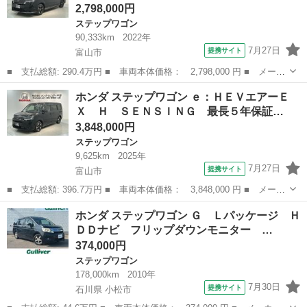
2,798,000円
ステップワゴン
90,333km
2022年
7月27日
提携サイト
富山市
■ 支払総額: 290.4万円 ■ 車両本体価格： 2,798,000 円 ■ メーカ
ー名： ホンダ ■ 車種名： ステップワゴン ■ グレード名：
富山
富山市
ステップワゴン
ホンダ ステップワゴン ｅ：ＨＥＶエアーＥ
ｅ：ＨＥＶスパーダ Ｈ ＳＥＮＳＩＮＧ 最長５年保証 ワンオ－
Ｘ Ｈ ＳＥＮＳＩＮＧ 最長５年保証…
ナ－ ナビ...
3,848,000円
ステップワゴン
9,625km
2025年
7月27日
提携サイト
富山市
■ 支払総額: 396.7万円 ■ 車両本体価格： 3,848,000 円 ■ メーカ
ー名： ホンダ ■ 車種名： ステップワゴン ■ グレード名：
富山
富山市
ステップワゴン
ホンダ ステップワゴン Ｇ Ｌパッケージ Ｈ
ｅ：ＨＥＶエアーＥＸ Ｈ ＳＥＮＳＩＮＧ 最長５年保証 ワンオ
ＤＤナビ フリップダウンモニター …
－ナ－ ナ...
374,000円
ステップワゴン
178,000km
2010年
7月30日
提携サイト
石川県 小松市