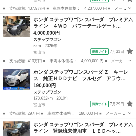
高岡市
■ 支払総額: 437.9万円 ■ 車両本体価格： 4,237,000 円 ■ メーカ
ー名： ホンダ ■ 車種名： ステップワゴン ■ グレード名：
富山
高岡市
ステップワゴン
ホンダ ステップワゴン スパーダ プレミアム
ｅ：ＨＥＶスパーダ 登録済未使用車 純正１１．４型ナビ 両側電
ライン ４ＷＤ パワーテールゲート…
動ドア 全...
4,000,000円
ステップワゴン
5km
2026年
7月31日
提携サイト
富山市
■ 支払総額: 413万円 ■ 車両本体価格： 4,000,000 円 ■ メーカー
名： ホンダ ■ 車種名： ステップワゴン ■ グレード名： スパ
富山
富山市
ステップワゴン
ホンダ ステップワゴンスパーダ Ｚ キーレ
ーダ プレミアムライン ４ＷＤ パワーテールゲート 両側パワー
ス 純正ＨＤＤナビ フルセグ アラウ…
スライドド...
190,000円
ステップワゴン
173,632km
2010年
7月29日
提携サイト
富山市
■ 支払総額: 29万円 ■ 車両本体価格： 190,000 円 ■ メーカー
名： ホンダ ■ 車種名： ステップワゴンスパーダ ■ グレード
富山
富山市
ステップワゴン
ホンダ ステップワゴン スパーダ プレミアム
名： Ｚ キーレス 純正ＨＤＤナビ フルセグ アラウンドビュー
ライン 登録済未使用車 ＬＥＤヘッ…
モニター オートエ...