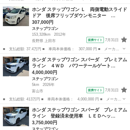
ー名： ホンダ ■ 車種名： ステップワゴン ■ グレード名：
富山
富山市
ステップワゴン
ホンダ ステップワゴン Ｌ 両側電動スライド
ｅ：ＨＥＶスパーダＧホンダセンシング７人乗９型ナビ後席モニタ
ドア 後席フリップダウンモニター …
後期☆アダ...
307,000円
ステップワゴン
153,328km
2012年
7月31日
提携サイト
長野県 上田市
■ 支払総額: 37.4万円 ■ 車両本体価格： 307,000 円 ■ メーカー
名： ホンダ ■ 車種名： ステップワゴン ■ グレード名： Ｌ
長野
上田市
ステップワゴン
ホンダ ステップワゴン スパーダ プレミアム
両側電動スライドドア 後席フリップダウンモニター 車検令和９年
ライン ４ＷＤ パワーテールゲート…
３月まで Ｅ...
4,000,000円
ステップワゴン
5km
2026年
7月31日
提携サイト
富山市
■ 支払総額: 413万円 ■ 車両本体価格： 4,000,000 円 ■ メーカー
名： ホンダ ■ 車種名： ステップワゴン ■ グレード名： スパ
富山
富山市
ステップワゴン
ホンダ ステップワゴン スパーダ プレミアム
ーダ プレミアムライン ４ＷＤ パワーテールゲート 両側パワー
ライン 登録済未使用車 ＬＥＤヘッ…
スライドド...
3,750,000円
ステップワゴン