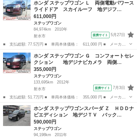
ホンダ ステップワゴン Ｌ 両側電動パワース
シート フルフラット レストランモード ☆美車☆ ☆自...
ライドドア スカイルーフ 地デジフ…
611,000円
ステップワゴン
84,974km
2010年
5月27日
提携サイト
射水市
■ 支払総額: 77.5万円 ■ 車両本体価格： 611,000 円 ■ メーカー
名： ホンダ ■ 車種名： ステップワゴン ■ グレード名： Ｌ
富山
射水市
ステップワゴン
ホンダ ステップワゴン Ｇ コンフォートセレ
両側電動パワースライドドア スカイルーフ 地デジフルセグＨＤＤ
クション 地デジナビカメラ 両側…
ナビＴＶ バ...
355,000円
ステップワゴン
133,695km
2012年
7月3日
提携サイト
射水市
■ 支払総額: 51.7万円 ■ 車両本体価格： 355,000 円 ■ メーカー
名： ホンダ ■ 車種名： ステップワゴン ■ グレード名： Ｇ
富山
射水市
ステップワゴン
ホンダ ステップワゴンスパーダ Ｚ ＨＤＤナ
コンフォートセレクション 地デジナビカメラ 両側電動 地デジ
ビエディション 地デジＴＶ バック…
フルセグナビ...
590,000円
ステップワゴン
94,198km
2011年