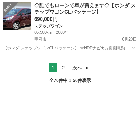
電動スライドドア、HDDナビ お盆の帰省も、後部座席モニター付き
山梨
甲府市
ステップワゴン
スパーダ
◇誰でもローンで車が買えます◇【ホンダ ス
で、お子様も楽しく お出かけできますね!! 後席モニタ、両側電動スラ
テップワゴンGLパッケージ】
イドド...
690,000円
ステップワゴン
85,500km
2008年
甲府市
6月20日
【ホンダ ステップワゴンGLパッケージ】 ☆HDDナビ★片側側電動ス
ライドドア☆ETC 人気のミニバン♪ ゆったり8人乗り♪ LINEで簡単問
山梨
甲府市
ステップワゴン
ミツクニ
合せ！24時間・見積り・相談無料で出来る♪下記より友達登録できます
★...
1
2
次へ
全70件中 1-50件表示