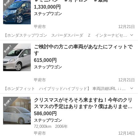
オトロン甲府店です...
1,330,000円
ステップワゴン
甲府市
12月21日
【ホンダステップワゴン スパーダスパーダ Ｚ インターナビセレ
クション】 車両詳細URL ↓↓ https://www.otoron.jp/lists/detail?
山梨
甲府市
ステップワゴン
ホンダステップワゴン
ご検討中の方この車両があなたにフィットで
carno=034754 人気のミニバ...
す
615,000円
ステップワゴン
甲府市
12月21日
【ホンダフィット ハイブリッドハイブリッド】 車両詳細URL ↓↓
https://www.otoron.jp/lists/detail?carno=034830 こんにちは🌟 オトロン
山梨
甲府市
ステップワゴン
車両
クリスマスがそろそろ来ますね！今年のクリ
甲府店です！！ ...
スマスの予定はありますか？僕はありませ…
586,000円
ステップワゴン
72,000km
2006年
甲府市
12月14日