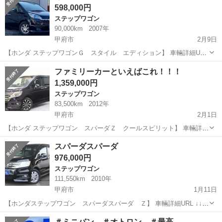
598,000円
ステップワゴン
90,000km
2007年
甲府市
2月9日
【ホンダ ステップワゴンＧ スタイル エディション】 車輛詳細URL
↓↓ https://www.otoron.jp/lists/detail?carno=036113 おはようございます
山梨
甲府市
ステップワゴン
オトロン
ファミリーカーといえばこれ！！！
(^▽^)/ 激...
1,359,000円
ステップワゴン
83,500km
2012年
甲府市
2月1日
【ホンダ ステップワゴン スパーダＺ クールスピリット】 車輛詳細
URL ↓↓ https://www.otoron.jp/lists/detail?carno=036085 おはようござ
山梨
甲府市
ステップワゴン
オトロン
スパーダスパーダ
いますオトロン甲府店...
976,000円
ステップワゴン
111,550km
2010年
甲府市
1月11日
【ホンダステップワゴン スパーダスパーダ Ｚ】 車輛詳細URL ↓↓
https://www.otoron.jp/lists/detail?carno=035781 こんにちは！！ 午後の
山梨
甲府市
ステップワゴン
ホンダステップワゴン
＃ミニバン ＃オトロン ＃最高