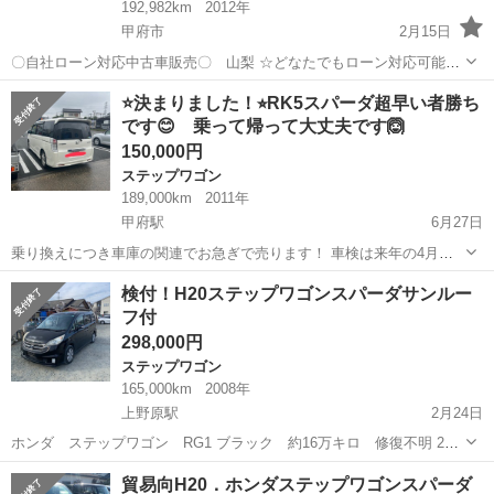
192,982km
2012年
甲府市
2月15日
〇自社ローン対応中古車販売〇 山梨 ☆どなたでもローン対応可能
☆ １、勤続年数の短い方や自営業の方 ２、パートを
山梨
甲府市
ステップワゴン
車両
⭐️決まりました！⭐︎RK5スパーダ超早い者勝ち
される主婦の方や派遣社員の方 ３、自己破産等をされた方やローンが
です😊 乗って帰って大丈夫です🙆
組めない方 ４、他...
150,000円
ステップワゴン
189,000km
2011年
甲府駅
6月27日
乗り換えにつき車庫の関連でお急ぎで売ります！ 車検は来年の4月
頃、税金支払い済 走る止まる問題ありません！ クーラーは手が痛くな
山梨
甲府市
甲府駅
ステップワゴン
検付！H20ステップワゴンスパーダサンルー
るくらいに冷えます ギャザーズナビが時々ボタンが効きません💦 ETC
フ付
電通なし、通電させれば使え...
298,000円
ステップワゴン
165,000km
2008年
上野原駅
2月24日
ホンダ ステップワゴン RG1 ブラック 約16万キロ 修復不明 2wd
AT 3点 検査２年付渡し ー装備ー オーディオナビ バックカメラ
山梨
甲府市
上野原駅
ステップワゴン
貿易向H20．ホンダステップワゴンスパーダ
ETC アルミ など 最低限の整備しかしませんし、色褪せなどありま...