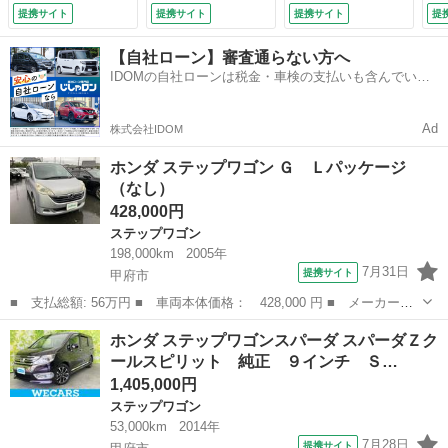
／両側電動スライド
ビ／フリップダウン
提携サイト
提携サイト
提携サイト
提
ドア／シート 合皮
モニター／両側電動
／ドライブレコーダ
スライドドア／シー
【自社ローン】審査通らない方へ
ー 前後／ＥＴＣ／
トヒーター／シー
IDOMの自社ローンは税金・車検の支払いも含んでいる
ＥＢＤ付ＡＢＳ／横
ト ハーフレザー／
ので毎月の支払額は一定
滑り防止装置／バッ
ヘッドランプ ＨＩ
クモニター／ワンセ
Ｄ／ＥＴＣ／ＥＢＤ
Ad
株式会社IDOM
グＴＶ／エアバッ
付ＡＢＳ／横滑り防
グ 運転席 （検
止装置 （検9.7）
ホンダ ステップワゴン Ｇ Ｌパッケージ
9.3）
（なし）
428,000円
ステップワゴン
198,000km
2005年
7月31日
提携サイト
甲府市
■ 支払総額: 56万円 ■ 車両本体価格： 428,000 円 ■ メーカー
名： ホンダ ■ 車種名： ステップワゴン ■ グレード名： Ｇ
山梨
甲府市
ステップワゴン
ホンダ ステップワゴンスパーダ スパーダＺク
Ｌパッケージ ■ 排気量： 2000cc ■ ドア枚数： 5D ■ ミッショ
ールスピリット 純正 ９インチ Ｓ…
ン...
1,405,000円
ステップワゴン
53,000km
2014年
7月28日
提携サイト