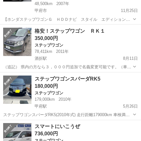
48,500km
2007年
甲府市
11月25日
【ホンダステップワゴンＧ ＨＤＤナビ スタイル エディション】
車輛詳細URL ↓↓ https://www.otoron.jp/lists/detail?carno=034521 LINE
山梨
甲府市
ステップワゴン
ホンダステップワゴン
格安！ステップワゴン ＲＫ１
で簡単問合せ！2...
350,000円
ステップワゴン
78,411km
2011年
酒折駅
8月11日
（追記） 県内の方なら３，０００円追加で名義変更可能です。（車庫
証明は購入者様でお願いします） ご覧頂きありがとうございます。 即
山梨
甲府市
酒折駅
ステップワゴン
スライドドア
ステップワゴンスパーダRK5
購入はご遠慮下さい。 コミコミ価格です。手元３５欲しいです。 ホ
180,000円
ン...
ステップワゴン
179,000km
2010年
甲府駅
5月26日
ステップワゴンスパーダRK5(2010年式) 走行距離179000km 車検満了
日R5.8.1 バイク積載のため2列目シート無し(車検証にて5人乗り登録
山梨
甲府市
甲府駅
ステップワゴン
スパーダ
スマートにいこうぜ
済) リコール箇所対策済み 値下げは致しません。
736,000円
ステップワゴン