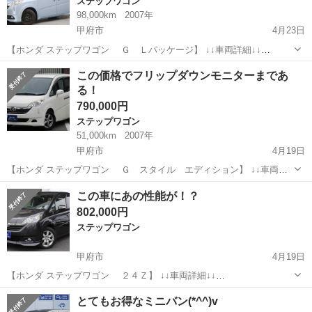
ステップワゴン
98,000km
2007年
甲府市
4月23日
【ホンダ ステップワゴン Ｇ Ｌパッケージ】 ↓↓車両詳細↓↓
https://www.otoron.jp/lists/detail?carno=037626 こんにちは(^▽^)/ 可愛
山梨
甲府市
ステップワゴン
ホンダステップワゴン
この価格でフリップダウンモニターまであ
い青のミニバンΣ(...
る！
790,000円
ステップワゴン
51,000km
2007年
甲府市
4月19日
【ホンダ ステップワゴン Ｇ スタイル エディション】 ↓↓車両詳
細↓↓ https://www.otoron.jp/lists/detail?carno=037616 こんにちは(^▽^)/
山梨
甲府市
ステップワゴン
オトロン
この車にあの性能が！？
両側電動スラ...
802,000円
ステップワゴン
甲府市
4月19日
【ホンダ ステップワゴン ２４Ｚ】 ↓↓車両詳細↓↓
https://www.otoron.jp/lists/detail?carno=037456 ステップワゴンと言え
山梨
甲府市
ステップワゴン
オトロン
とてもお得なミニバン(*^^)v
ばこの形ですよね！ 今でも乗っている...