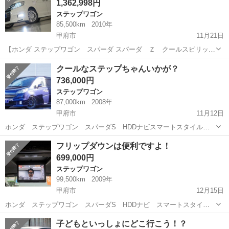
1,362,998円
る...
ステップワゴン
85,500km
2010年
甲府市
11月21日
【ホンダ ステップワゴン スパーダ スパーダ Ｚ クールスピリッ
ト】 車輛詳細URL ↓↓ https://www.otoron.jp/lists/detail?carno=024929
山梨
甲府市
ステップワゴン
スパーダ
クールなステップちゃんいかが？
LINEで簡単問合せ...
736,000円
ステップワゴン
87,000km
2008年
甲府市
11月12日
ホンダ ステップワゴン スパーダS HDDナビスマートスタイルエ
ディション 入庫しました!(^^)! 両側パワースライドドア/HDDナビ/フ
山梨
甲府市
ステップワゴン
オトロン
フリップダウンは便利ですよ！
リップダウンモニター/HID など！ LINEで簡単問合せ！24時間・見...
699,000円
ステップワゴン
99,500km
2009年
甲府市
12月15日
ホンダ ステップワゴン スパーダS HDDナビ スマートスタイ
ル エディション 入庫いたしました♪ LINEで簡単問合せ！24時間・
山梨
甲府市
ステップワゴン
ミツクニ
子どもといっしょにどこ行こう！？
見積り・相談無料で出来る♪下記より友達登録できます★