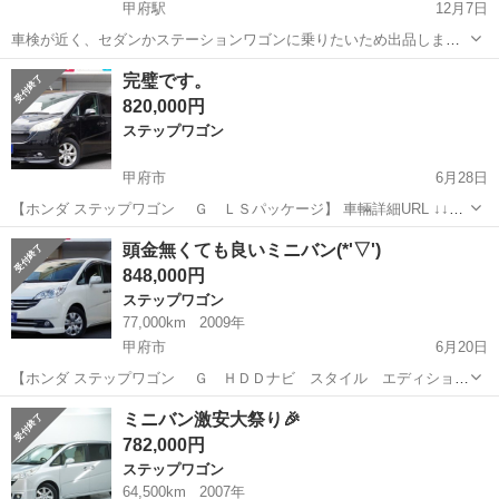
甲府駅
12月7日
車検が近く、セダンかステーションワゴンに乗りたいため出品しま
す！ 他のサイトを見ると20万キロ走ってても売られている人気の車で
山梨
甲府市
甲府駅
ステップワゴン
ワゴンR
完璧です。
す！ 不具合は何もないです！珍しい４ナンバーで税金や車検も安いで
820,000円
す！！ さらに珍しい床がフローリン...
ステップワゴン
甲府市
6月28日
【ホンダ ステップワゴン Ｇ ＬＳパッケージ】 車輛詳細URL ↓↓
https://www.otoron.jp/lists/detail?carno=038608 値段も機能も完璧で
山梨
甲府市
ステップワゴン
オトロン
頭金無くても良いミニバン(*'▽')
す。 ☆★☆リピ...
848,000円
ステップワゴン
77,000km
2009年
甲府市
6月20日
【ホンダ ステップワゴン Ｇ ＨＤＤナビ スタイル エディショ
ン】 車輛詳細URL ↓↓ https://www.otoron.jp/lists/detail?carno=038373
山梨
甲府市
ステップワゴン
オトロン
ミニバン激安大祭り🎉
☆★☆リピーター...
782,000円
ステップワゴン
64,500km
2007年