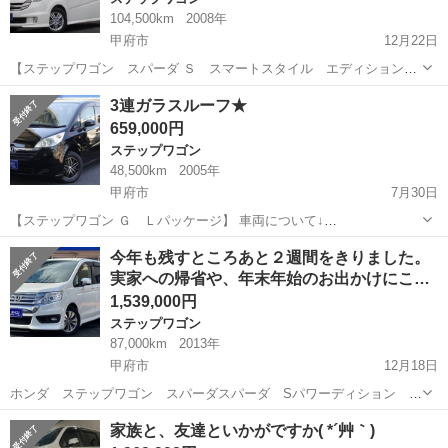
104,500km
2008年
甲府市
12月22日
【ステップワゴン スパーダ Ｓ スマートスタイル エディション】
車両詳細URL⇊ https://www.otoron.jp/lists/detail?carno=029953 LINEで
山梨
甲府市
ステップワゴン
オトロン
3連ガラスルーフ★
簡単問合せ！24時間...
659,000円
ステップワゴン
48,500km
2005年
甲府市
7月30日
【ステップワゴン Ｇ Ｌパッケージ】 車両について↓
https://www.otoron.jp/lists/detail?carno=027972 1オーナー★DVDナビ
山梨
甲府市
ステップワゴン
オトロン
今年も残すところあと２週間をきりました。
★片側電動スライドドア★ LIN...
実家への帰省や、年末年始のお出かけにこ…
1,539,000円
ステップワゴン
87,000km
2013年
甲府市
12月18日
ホンダ ステップワゴン スパーダスパーダ Sパワーディション 入
庫しました!(^^)! 両側パワースライドドア/メモリーナビ/HID/バックカ
山梨
甲府市
ステップワゴン
オトロン
家族と、友達といかがですか( *´艸｀)
メラ など！ LINEで簡単問合せ！24時間・見積り・相談無料で出来