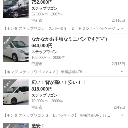
752,000円
ステップワゴン
32,000km
2007年
甲府市
2月16日
【ホンダ ステップワゴン スパーダＳ Ｚ ＨＤＤナビパッケージ】
車輛詳細URL ↓↓ https://www.otoron.jp/lists/detail?carno=036259 こん
山梨
甲府市
ステップワゴン
ミニバン
なかなかお手頃なミニバンです(*'▽')
にちは(^▽^)/ ...
644,000円
ステップワゴン
108,000km
2006年
甲府市
2月15日
【ホンダ ステップワゴン２４Ｚ】 車輛詳細URL ↓↓
https://www.otoron.jp/lists/detail?carno=036311 おはようございます
山梨
甲府市
ステップワゴン
オトロン
広い！背が高い！安い！！
(^▽^)/ ミニバン定番ステップワ...
818,000円
ステップワゴン
70,000km
2006年
甲府市
2月9日
【ホンダ ステップワゴンＧ Ｌパッケージ】 車輛詳細URL ↓↓
https://www.otoron.jp/lists/detail?carno=036017 こんにちはオトロン甲
山梨
甲府市
ステップワゴン
オトロン
激安！
府店です！ お昼の一台目...