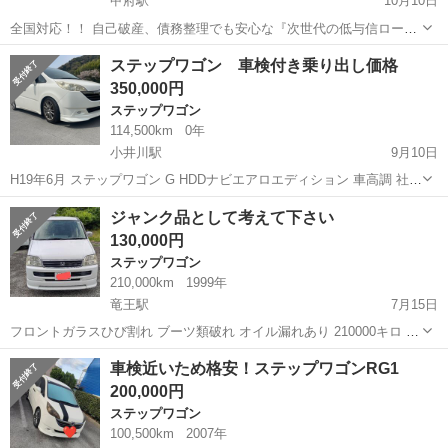
甲府駅
10月10日
全国対応！！ 自己破産、債務整理でも安心な『次世代の低与信ロー
ン』 自動車ローン審査が不安な方も、カーメル山梨店なら独自の審査
山梨
甲府市
甲府駅
ステップワゴン
車両
ステップワゴン 車検付き乗り出し価格
基準で中古車や未使用から新車を分割払いで購入できます。 ☑️年間１
350,000円
万件以上の申...
ステップワゴン
114,500km
0年
小井川駅
9月10日
H19年6月 ステップワゴン G HDDナビエアロエディション 車高調 社外
アルミ17インチ ETC キーレス2個 両側パワフラ ４ナンバー貨物登録2
山梨
甲府市
小井川駅
ステップワゴン
自動車
ジャンク品として考えて下さい
～５人乗り 車検付き 7人乗り2年車検...
130,000円
ステップワゴン
210,000km
1999年
竜王駅
7月15日
フロントガラスひび割れ ブーツ類破れ オイル漏れあり 210000キロ 車
検R7、8月 名義変更出来る方 こちらでする場合は10000円 今月限定で
山梨
甲府市
竜王駅
ステップワゴン
ジャンク品
車検近いため格安！ステップワゴンRG1
す。 価格相談のります。 まだ少し乗ってるので距離伸びます。 ノー
200,000円
クレームノ...
ステップワゴン
100,500km
2007年