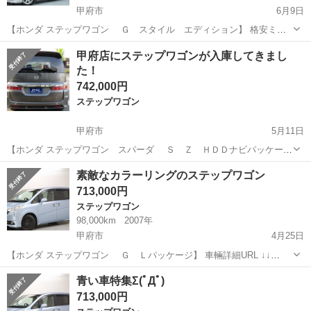
甲府市
6月9日
【ホンダ ステップワゴン Ｇ スタイル エディション】 格安ミニ
バンのご紹介でーす！ こんなに安いのに車検も2年付いてます！ さい
山梨
甲府市
ステップワゴン
オトロン
甲府店にステップワゴンが入庫してきまし
こうのきわみです。 ↓↓車両詳細URL↓↓ https://www.oto...
た！
742,000円
ステップワゴン
甲府市
5月11日
【ホンダ ステップワゴン スパーダ Ｓ Ｚ ＨＤＤナビパッケー
ジ】 ★HDDナビ 片側電動スライドドア バックカメラ HID★ ↓↓車両詳
山梨
甲府市
ステップワゴン
オトロン
素敵なカラーリングのステップワゴン
細URL↓↓ https://www.otoron.jp/lists/...
713,000円
ステップワゴン
98,000km
2007年
甲府市
4月25日
【ホンダ ステップワゴン Ｇ Ｌパッケージ】 車輛詳細URL ↓↓
https://www.otoron.jp/lists/detail?carno=037626 ☆Bluetooth ☆後席モ
山梨
甲府市
ステップワゴン
オトロン
青い車特集Σ(ﾟДﾟ)
ニター ...
713,000円