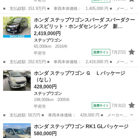
甲府市
■ 支払総額: 151.9万円 ■ 車両本体価格： 1,405,000 円 ■ メーカ
ー名： ホンダ ■ 車種名： ステップワゴンスパーダ ■ グレード
山梨
甲府市
ステップワゴン
ホンダ ステップワゴンスパーダ スパーダクー
名： スパーダＺクールスピリット 純正 ９インチ ＳＤナビ／フ
ルスピリット・ホンダセンシング 新…
リップダ...
2,419,000円
ステップワゴン
65,000km
2016年
7月27日
提携サイト
甲府市
■ 支払総額: 252.8万円 ■ 車両本体価格： 2,419,000 円 ■ メーカ
ー名： ホンダ ■ 車種名： ステップワゴンスパーダ ■ グレード
山梨
甲府市
ステップワゴン
ホンダ ステップワゴン Ｇ Ｌパッケージ
名： スパーダクールスピリット・ホンダセンシング 新品タイヤ／
（なし）
保証書／...
428,000円
ステップワゴン
198,000km
2005年
7月31日
提携サイト
甲府市
■ 支払総額: 56万円 ■ 車両本体価格： 428,000 円 ■ メーカー
名： ホンダ ■ 車種名： ステップワゴン ■ グレード名： Ｇ
山梨
甲府市
ステップワゴン
ホンダ ステップワゴン RK1 GLパッケージ
Ｌパッケージ ■ 排気量： 2000cc ■ ドア枚数： 5D ■ ミッショ
580,000円
ン...