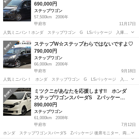
690,000円
https://line.m...
ステップワゴン
57,500km
2006年
甲府市
11月17日
人気ミニバン！ホンダ ステップワゴン G LSパッケージ 入庫い
たしました♪ ★両側電動スライドドア★HDDナビ★HID★バックカメラ
山梨
甲府市
ステップワゴン
走行距離
ステップW☆ステップわらではないですよ♡
走行５万キロ台！シートカバー・社外AW！！ 年式：H18年 カラー：
790,000円
ブラ...
ステップワゴン
66,000km
2006年
甲府市
9月18日
人気ミニバン！ ホンダ ステップワゴン G LSパッケージ 入庫
いたしました♪ ★ワンオーナー★両側電動スライドドア★HDDナビ★
山梨
甲府市
ステップワゴン
ミツクニ
ミツクニがあなたを応援します!! ホンダ
後席モニター★バックカメラ★ETC 装備充実！走行６万キロ台！！ 新
ステップワゴンスパーダS Zパッケー…
入庫なので早...
890,000円
ステップワゴン
61,000km
2008年
甲府市
7月12日
ホンダ ステップワゴンスパーダS Zパッケージ 後席モニター、両側