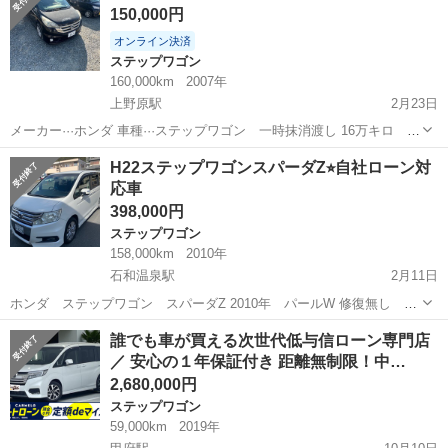
150,000円
オンライン決済
ステップワゴン
160,000km
2007年
上野原駅
2月23日
メーカー···ホンダ 車種···ステップワゴン 一時抹消渡し 16万キロ
2wd AT 修復なし 黒 Ｈ２０ 汚いので、貿易向け。 ー現車確認場所
山梨
甲府市
上野原駅
ステップワゴン
H22ステップワゴンスパーダZ⭐︎自社ローン対
ー 山梨県上野原駅
応車
ホンダステップワゴン
398,000円
ステップワゴン
158,000km
2010年
石和温泉駅
2月11日
ホンダ ステップワゴン スパーダZ 2010年 パールW 修復無し 評
価点3位 CC 検付渡し（現在予備検査通過済） 15万キロ（16万代寄
山梨
甲府市
石和温泉駅
ステップワゴン
黄色
誰でも車が買える次世代低与信ローン専門店
り） ー装備ー ナビ バックカメラ フリップダウン 両側PS エ
／ 安心の１年保証付き 距離無制限！中…
ア...
2,680,000円
ステップワゴン
59,000km
2019年