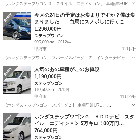
【ホンダステップワゴンＧ スタイル エディション】 車輛詳細URL
↓↓ https://www.otoron.jp/lists/detail?carno=035571 今年も残すところ
山梨
甲府市
ステップワゴン
オトロン
今月の24日の予定はお決まりですか？僕は決
17日。 オトロンの...
まりました！！白馬にスノボしに行くこ…
1,296,000円
ステップワゴン
995,000km
2012年
甲府市
12月7日
【ホンダステップワゴン スパーダスパーダ Ｚ インターナビセレ
クション】 車輛詳細URL ↓↓ https://www.otoron.jp/lists/detail?
山梨
甲府市
ステップワゴン
ホンダステップワゴン
人気のあの車種がこのお値段！！
carno=034977 ☆広々車内 ...
1,190,000円
ステップワゴン
110,500km
2013年
甲府市
11月29日
【ホンダステップワゴン スパーダＺ】 車輛詳細URL ↓↓
https://www.otoron.jp/lists/detail?carno=034342 LINEで簡単問合せ！24
山梨
甲府市
ステップワゴン
ホンダステップワゴン
ホンダステップワゴンＧ ＨＤＤナビ スタ
時間・見積り・相談無料...
イル エディション 5万キロ！80万円…
764,000円
ステップワゴン