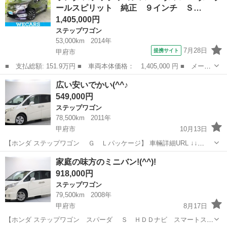
ールスピリット 純正 ９インチ Ｓ…
1,405,000円
ステップワゴン
53,000km
2014年
7月28日
提携サイト
甲府市
■ 支払総額: 151.9万円 ■ 車両本体価格： 1,405,000 円 ■ メーカ
ー名： ホンダ ■ 車種名： ステップワゴンスパーダ ■ グレード
山梨
甲府市
ステップワゴン
広い安いでかい(^^♪
名： スパーダＺクールスピリット 純正 ９インチ ＳＤナビ／フ
549,000円
リップダ...
ステップワゴン
78,500km
2011年
甲府市
10月13日
【ホンダ ステップワゴン Ｇ Ｌパッケージ】 車輛詳細URL ↓↓
https://www.otoron.jp/lists/detail?carno=040482 ☆★☆リピーター様限
山梨
甲府市
ステップワゴン
オトロン
家庭の味方のミニバン!(^^)!
定キャンペーン実施中☆...
918,000円
ステップワゴン
79,500km
2008年
甲府市
8月17日
【ホンダ ステップワゴン スパーダ Ｓ ＨＤＤナビ スマートスタ