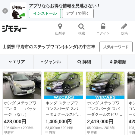
アプリならお得な情報を見逃さない！
インストール
アプリで開く
山梨県
検索
ログイン
投稿
山梨県 甲府市のステップワゴン(ホンダ)の中古車
人気キーワード
エリア
ジャンル
詳細
新着順
ホンダ ステップワ
ホンダ ステップワ
ホンダ ステップワ
ホ
ゴン Ｇ Ｌパッケ
ゴンスパーダ スパ
ゴンスパーダ スパ
ゴ
ージ （なし）
ーダＺクールスピリ
ーダクールスピリッ
ー
ット 純正 ９イン
ト・ホンダセンシン
428,000円
1,405,000円
2,419,000円
42
チ ＳＤナビ／フリ
グ 新品タイヤ／保
198,000km / 2005年
53,000km / 2014年
65,000km / 2016年
198
ップダウンモニター
証書／純正 ＳＤナ
甲府市
甲府市
甲府市
甲