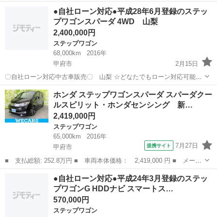
イル エディション】 車輛詳細URL ↓↓
山梨
甲府市
ステップワゴン
オトロン
●自社ローン対応●平成28年6月登録のステッ
https://www.otoron.jp/lists/detail?carno=039503 エ...
プワゴンスパーダ 4WD 山梨
2,400,000円
ステップワゴン
68,000km
2016年
甲府市
2月15日
〇自社ローン対応中古車販売〇 山梨 ☆どなたでもローン対応可能
☆ １、勤続年数の短い方や自営業の方 ２、パートを
山梨
甲府市
ステップワゴン
車両
ホンダ ステップワゴンスパーダ スパーダクー
される主婦の方や派遣社員の方 ３、自己破産等をされた方やローンが
ルスピリット・ホンダセンシング 新…
組めない方 ４、他...
2,419,000円
ステップワゴン
65,000km
2016年
7月27日
提携サイト
甲府市
■ 支払総額: 252.8万円 ■ 車両本体価格： 2,419,000 円 ■ メーカ
ー名： ホンダ ■ 車種名： ステップワゴンスパーダ ■ グレード
山梨
甲府市
ステップワゴン
●自社ローン対応●平成24年3月登録のステッ
名： スパーダクールスピリット・ホンダセンシング 新品タイヤ／
プワゴンG HDDナビ スマートス…
保証書／...
570,000円
ステップワゴン