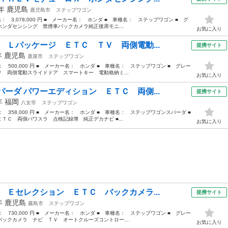
1年
鹿児島
鹿児島市
ステップワゴン
格： 3,078,000 円 ■ メーカー名： ホンダ ■ 車種名： ステップワゴン ■ グ
ンダセンシング 禁煙車バックカメラ純正後席モニ...
お気に入り
 Ｌパッケージ ＥＴＣ ＴＶ 両側電動...
提携サイト
年
鹿児島
鹿屋市
ステップワゴン
格： 500,000 円 ■ メーカー名： ホンダ ■ 車種名： ステップワゴン ■ グレー
 両側電動スライドドア スマートキー 電動格納ミ...
お気に入り
ーダ パワーエディション ＥＴＣ 両側...
提携サイト
3年
福岡
八女市
ステップワゴン
格： 358,000 円 ■ メーカー名： ホンダ ■ 車種名： ステップワゴンスパーダ ■
Ｃ 両側パワスラ 点検記録簿 純正デカナビ ■...
お気に入り
 Ｅセレクション ＥＴＣ バックカメラ...
提携サイト
4年
鹿児島
霧島市
ステップワゴン
格： 730,000 円 ■ メーカー名： ホンダ ■ 車種名： ステップワゴン ■ グレー
ックカメラ ナビ ＴＶ オートクルーズコントロー...
お気に入り