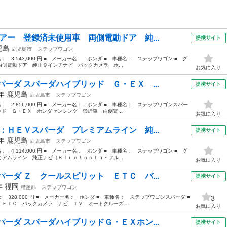
アー 登録済未使用車 両側電動ドア 純...
提携サイト
児島
鹿児島市
ステップワゴン
格： 3,543,000 円 ■ メーカー名： ホンダ ■ 車種名： ステップワゴン ■ グ
側電動ドア 純正９インチナビ バックカメラ ホ...
お気に入り
ーダ スパーダハイブリッド Ｇ・ＥＸ ...
提携サイト
7年
鹿児島
鹿児島市
ステップワゴン
価格： 2,856,000 円 ■ メーカー名： ホンダ ■ 車種名： ステップワゴンスパー
ッド Ｇ・ＥＸ ホンダセンシング 禁煙車 両側電...
お気に入り
：ＨＥＶスパーダ プレミアムライン 純...
提携サイト
3年
鹿児島
鹿児島市
ステップワゴン
格： 4,114,000 円 ■ メーカー名： ホンダ ■ 車種名： ステップワゴン ■ グ
アムライン 純正ナビ（Ｂｌｕｅｔｏｏｔｈ・フル...
お気に入り
ーダ Ｚ クールスピリット ＥＴＣ バ...
提携サイト
4年
福岡
糟屋郡
ステップワゴン
格： 328,000 円 ■ メーカー名： ホンダ ■ 車種名： ステップワゴンスパーダ ■
3
ＴＣ バックカメラ ナビ ＴＶ オートクルーズ...
お気に入り
ーダ スパーダハイブリッドＧ・ＥＸホン...
提携サイト