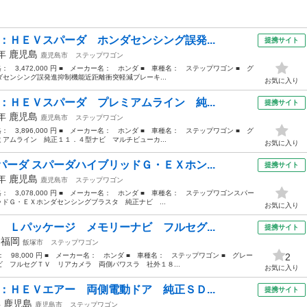
：ＨＥＶスパーダ ホンダセンシング誤発...
提携サイト
2年
鹿児島
鹿児島市
ステップワゴン
格： 3,472,000 円 ■ メーカー名： ホンダ ■ 車種名： ステップワゴン ■ グ
センシング誤発進抑制機能近距離衝突軽減ブレーキ...
お気に入り
：ＨＥＶスパーダ プレミアムライン 純...
提携サイト
3年
鹿児島
鹿児島市
ステップワゴン
格： 3,896,000 円 ■ メーカー名： ホンダ ■ 車種名： ステップワゴン ■ グ
アムライン 純正１１．４型ナビ マルチビューカ...
お気に入り
ーダ スパーダハイブリッドＧ・ＥＸホン...
提携サイト
0年
鹿児島
鹿児島市
ステップワゴン
価格： 3,078,000 円 ■ メーカー名： ホンダ ■ 車種名： ステップワゴンスパー
ッドＧ・ＥＸホンダセンシングブラスタ 純正ナビ ...
お気に入り
 Ｌパッケージ メモリーナビ フルセグ...
提携サイト
年
福岡
飯塚市
ステップワゴン
格： 98,000 円 ■ メーカー名： ホンダ ■ 車種名： ステップワゴン ■ グレー
2
 フルセグＴＶ リアカメラ 両側パワスラ 社外１８...
お気に入り
：ＨＥＶエアー 両側電動ドア 純正ＳＤ...
提携サイト
年
鹿児島
鹿児島市
ステップワゴン