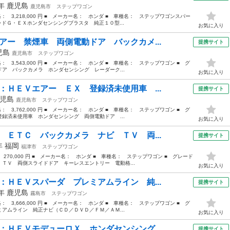
9年
鹿児島
鹿児島市
ステップワゴン
価格： 3,218,000 円 ■ メーカー名： ホンダ ■ 車種名： ステップワゴンスパー
ッドＧ・ＥＸホンダセンシングブラスタ 純正１０型...
お気に入り
アー 禁煙車 両側電動ドア バックカメ...
提携サイト
児島
鹿児島市
ステップワゴン
格： 3,543,000 円 ■ メーカー名： ホンダ ■ 車種名： ステップワゴン ■ グ
ア バックカメラ ホンダセンシング レーダーク...
お気に入り
：ＨＥＶエアー ＥＸ 登録済未使用車 ...
提携サイト
児島
鹿児島市
ステップワゴン
格： 3,762,000 円 ■ メーカー名： ホンダ ■ 車種名： ステップワゴン ■ グ
録済未使用車 ホンダセンシング 両側電動ドア ...
お気に入り
 ＥＴＣ バックカメラ ナビ ＴＶ 両...
提携サイト
2年
福岡
福津市
ステップワゴン
 270,000 円 ■ メーカー名： ホンダ ■ 車種名： ステップワゴン ■ グレード
ＴＶ 両側スライドドア キーレスエントリー 電動格...
お気に入り
：ＨＥＶスパーダ プレミアムライン 純...
提携サイト
3年
鹿児島
霧島市
ステップワゴン
格： 3,666,000 円 ■ メーカー名： ホンダ ■ 車種名： ステップワゴン ■ グ
アムライン 純正ナビ（ＣＤ／ＤＶＤ／ＦＭ／ＡＭ...
お気に入り
：ＨＥＶモデューロＸ ホンダセンシング...
提携サイト