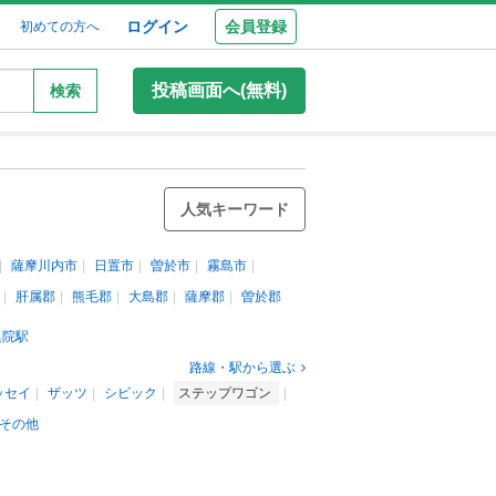
ログイン
会員登録
初めての方へ
投稿画面へ(無料)
検索
人気キーワード
薩摩川内市
日置市
曽於市
霧島市
肝属郡
熊毛郡
大島郡
薩摩郡
曽於郡
集院駅
路線・駅から選ぶ
ッセイ
ザッツ
シビック
ステップワゴン
その他