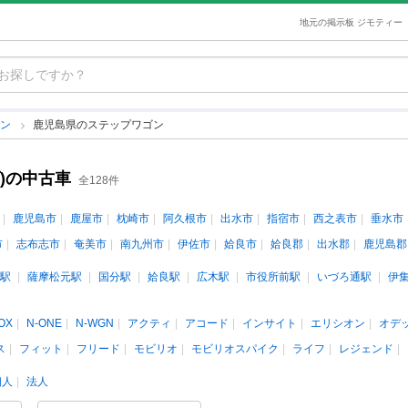
地元の掲示板 ジモティー
ゴン
鹿児島県のステップワゴン
)の中古車
全128件
鹿児島市
鹿屋市
枕崎市
阿久根市
出水市
指宿市
西之表市
垂水市
市
志布志市
奄美市
南九州市
伊佐市
姶良市
姶良郡
出水郡
鹿児島郡
駅
薩摩松元駅
国分駅
姶良駅
広木駅
市役所前駅
いづろ通駅
伊
OX
N-ONE
N-WGN
アクティ
アコード
インサイト
エリシオン
オデ
ス
フィット
フリード
モビリオ
モビリオスパイク
ライフ
レジェンド
個人
法人