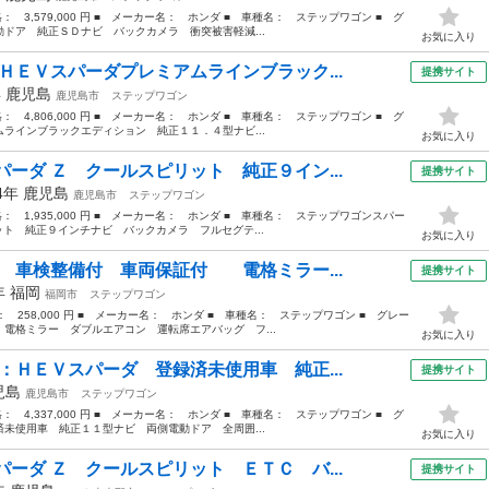
格： 3,579,000 円 ■ メーカー名： ホンダ ■ 車種名： ステップワゴン ■ グ
ドア 純正ＳＤナビ バックカメラ 衝突被害軽減...
お気に入り
ＨＥＶスパーダプレミアムラインブラック...
提携サイト
年
鹿児島
鹿児島市
ステップワゴン
格： 4,806,000 円 ■ メーカー名： ホンダ ■ 車種名： ステップワゴン ■ グ
ラインブラックエディション 純正１１．４型ナビ...
お気に入り
ーダ Ｚ クールスピリット 純正９イン...
提携サイト
14年
鹿児島
鹿児島市
ステップワゴン
価格： 1,935,000 円 ■ メーカー名： ホンダ ■ 車種名： ステップワゴンスパー
ット 純正９インチナビ バックカメラ フルセグテ...
お気に入り
Ｌ 車検整備付 車両保証付 電格ミラー...
提携サイト
9年
福岡
福岡市
ステップワゴン
格： 258,000 円 ■ メーカー名： ホンダ ■ 車種名： ステップワゴン ■ グレー
格ミラー ダブルエアコン 運転席エアバッグ フ...
お気に入り
：ＨＥＶスパーダ 登録済未使用車 純正...
提携サイト
児島
鹿児島市
ステップワゴン
格： 4,337,000 円 ■ メーカー名： ホンダ ■ 車種名： ステップワゴン ■ グ
未使用車 純正１１型ナビ 両側電動ドア 全周囲...
お気に入り
ーダ Ｚ クールスピリット ＥＴＣ バ...
提携サイト