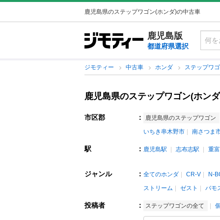
鹿児島県のステップワゴン(ホンダ)の中古車
鹿児島版
都道府県選択
ジモティー
中古車
ホンダ
ステップワ
鹿児島県のステップワゴン(ホンダ
市区郡
：
鹿児島県のステップワゴン
いちき串木野市
南さつま
駅
：
鹿児島駅
志布志駅
重富
ジャンル
：
全てのホンダ
CR-V
N-B
ストリーム
ゼスト
バモ
投稿者
：
ステップワゴンの全て