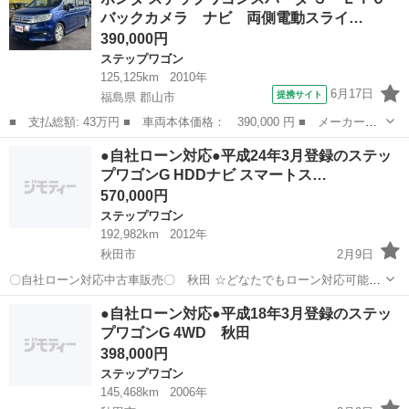
される主婦の方や派遣社員の方 ３、自己破産等をされた方やローンが
バックカメラ ナビ 両側電動スライ…
組めない方 ４、他...
390,000円
ステップワゴン
125,125km
2010年
6月17日
提携サイト
福島県 郡山市
■ 支払総額: 43万円 ■ 車両本体価格： 390,000 円 ■ メーカー
名： ホンダ ■ 車種名： ステップワゴンスパーダ ■ グレード
福島
郡山市
ステップワゴン
●自社ローン対応●平成24年3月登録のステッ
名： Ｓ ＥＴＣ バックカメラ ナビ 両側電動スライドドア オ
プワゴンG HDDナビ スマートス…
ートライト ＨＩＤ...
570,000円
ステップワゴン
192,982km
2012年
秋田市
2月9日
〇自社ローン対応中古車販売〇 秋田 ☆どなたでもローン対応可能
☆ １、勤続年数の短い方や自営業の方 ２、パートを
秋田
秋田市
ステップワゴン
車両
●自社ローン対応●平成18年3月登録のステッ
される主婦の方や派遣社員の方 ３、自己破産等をされた方やローンが
プワゴンG 4WD 秋田
組めない方 ４、他...
398,000円
ステップワゴン
145,468km
2006年