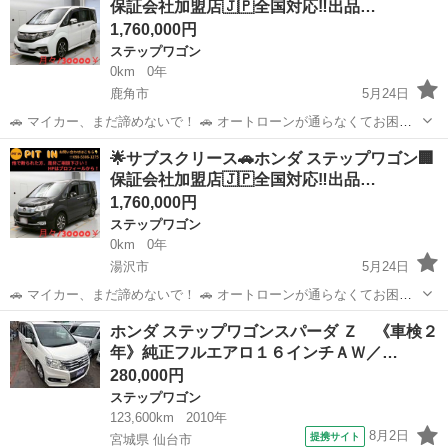
保証会社加盟店🇯🇵全国対応‼️出品…
■ 走行距...
1,760,000円
ステップワゴン
0km
0年
鹿角市
5月24日
🚗 マイカー、まだ諦めないで！ 🚗 オートローンが通らなくてお困り
の方へ。 当店独自の「サブスクリース」で、ご希望のお車に乗りませ
秋田
鹿角市
ステップワゴン
車両
︎🌟サブスクリース🚗ホンダ ステップワゴン🏢
んか？ ​🚘 【車両詳細】 🚘 ■ ホンダ ステップワゴン ■ 年式：平成29年
保証会社加盟店🇯🇵全国対応‼️出品…
■ 走行距...
1,760,000円
ステップワゴン
0km
0年
湯沢市
5月24日
🚗 マイカー、まだ諦めないで！ 🚗 オートローンが通らなくてお困り
の方へ。 当店独自の「サブスクリース」で、ご希望のお車に乗りませ
秋田
湯沢市
ステップワゴン
車両
ホンダ ステップワゴンスパーダ Ｚ 《車検２
んか？ ​🚘 【車両詳細】 🚘 ■ ホンダ ステップワゴン ■ 年式：平成29年
年》純正フルエアロ１６インチＡＷ／…
■ 走行距...
280,000円
ステップワゴン
123,600km
2010年
8月2日
提携サイト
宮城県 仙台市