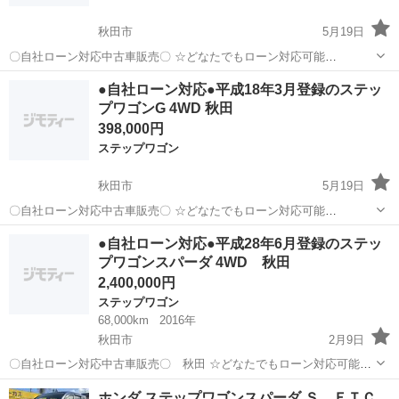
秋田市
5月19日
〇自社ローン対応中古車販売〇 ☆どなたでもローン対応可能
☆ １、勤続年数の短い方や自営業の方 ２、パートを
秋田
秋田市
ステップワゴン
車両
●自社ローン対応●平成18年3月登録のステッ
される主婦の方や派遣社員の方 ３、自己破産等をされた方やローンが
プワゴンG 4WD 秋田
組めない方 ４、他社様で...
398,000円
ステップワゴン
秋田市
5月19日
〇自社ローン対応中古車販売〇 ☆どなたでもローン対応可能
☆ １、勤続年数の短い方や自営業の方 ２、パートを
秋田
秋田市
ステップワゴン
車両
●自社ローン対応●平成28年6月登録のステッ
される主婦の方や派遣社員の方 ３、自己破産等をされた方やローンが
プワゴンスパーダ 4WD 秋田
組めない方 ４、他社様で...
2,400,000円
ステップワゴン
68,000km
2016年
秋田市
2月9日
〇自社ローン対応中古車販売〇 秋田 ☆どなたでもローン対応可能
☆ １、勤続年数の短い方や自営業の方 ２、パートを
秋田
秋田市
ステップワゴン
車両
ホンダ ステップワゴンスパーダ Ｓ ＥＴＣ