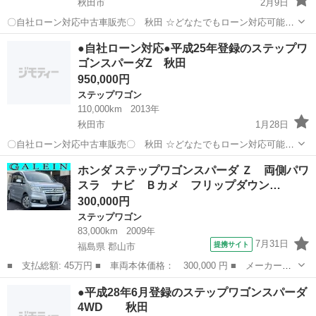
秋田市
2月9日
〇自社ローン対応中古車販売〇 秋田 ☆どなたでもローン対応可能
☆ １、勤続年数の短い方や自営業の方 ２、パートを
秋田
秋田市
ステップワゴン
車両
●自社ローン対応●平成25年登録のステップワ
される主婦の方や派遣社員の方 ３、自己破産等をされた方やローンが
ゴンスパーダZ 秋田
組めない方 ４、他...
950,000円
ステップワゴン
110,000km
2013年
秋田市
1月28日
〇自社ローン対応中古車販売〇 秋田 ☆どなたでもローン対応可能
☆ １、勤続年数の短い方や自営業の方 ２、パートを
秋田
秋田市
ステップワゴン
車両
ホンダ ステップワゴンスパーダ Ｚ 両側パワ
される主婦の方や派遣社員の方 ３、自己破産等をされた方やローンが
スラ ナビ Ｂカメ フリップダウン…
組めない方 ４、他...
300,000円
ステップワゴン
83,000km
2009年
7月31日
提携サイト
福島県 郡山市
■ 支払総額: 45万円 ■ 車両本体価格： 300,000 円 ■ メーカー
名： ホンダ ■ 車種名： ステップワゴンスパーダ ■ グレード
福島
郡山市
ステップワゴン
●平成28年6月登録のステップワゴンスパーダ
名： Ｚ 両側パワスラ ナビ Ｂカメ フリップダウンモニタ Ｈ
4WD 秋田
ＩＤ フルセグ Ｅ...