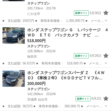
ステップワゴン
100,733km
2017年
6月30日
提携サイト
にかほ市
■ 支払総額: 159万円 ■ 車両本体価格： 1,350,000 円 ■ メーカー
名： ホンダ ■ 車種名： ステップワゴンスパーダ ■ グレード
秋田
にかほ市
ステップワゴン
ホンダ ステップワゴン Ｇ Ｌパッケージ ４
名： スパーダハイブリッド Ｇ・ＥＸ ホンダセンシング ＣＤ／
ＷＤ ＥＴＣ バックカメラ ナビ …
ＤＶＤ、ＥＴ...
518,000円
ステップワゴン
128,308km
2011年
6月26日
提携サイト
秋田市
■ 支払総額: 56.8万円 ■ 車両本体価格： 518,000 円 ■ メーカー
名： ホンダ ■ 車種名： ステップワゴン ■ グレード名： Ｇ
秋田
秋田市
ステップワゴン
ホンダ ステップワゴンスパーダ Ｚ 《４Ｗ
Ｌパッケージ ４ＷＤ ＥＴＣ バックカメラ ナビ ＴＶ 両側電
Ｄ》《車検２年》《ＨＤＤナビＴＶフル…
動スライドド...
300,000円
ステップワゴン
142,000km
2010年
8月2日
提携サイト
宮城県 仙台市
■ 支払総額: 36万円 ■ 車両本体価格： 300,000 円 ■ メーカー