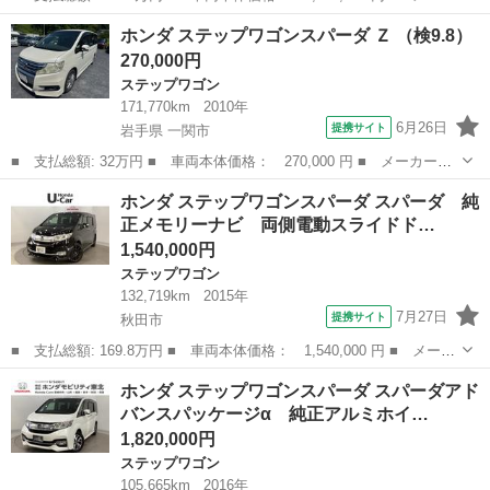
ー名： ホンダ ■ 車種名： ステップワゴンスパーダ ■ グレード
秋田
秋田市
ステップワゴン
ホンダ ステップワゴンスパーダ Ｚ （検9.8）
名： スパーダホンダセンシング 光触媒抗菌消臭施工済 サポカ
270,000円
ー ソナー...
ステップワゴン
171,770km
2010年
6月26日
提携サイト
岩手県 一関市
■ 支払総額: 32万円 ■ 車両本体価格： 270,000 円 ■ メーカー
名： ホンダ ■ 車種名： ステップワゴンスパーダ ■ グレード
岩手
一関市
ステップワゴン
ホンダ ステップワゴンスパーダ スパーダ 純
名： Ｚ ■ 排気量： 2000cc ■ ドア枚数： 5D ■ ミッション：
正メモリーナビ 両側電動スライドド…
C...
1,540,000円
ステップワゴン
132,719km
2015年
7月27日
提携サイト
秋田市
■ 支払総額: 169.8万円 ■ 車両本体価格： 1,540,000 円 ■ メーカ
ー名： ホンダ ■ 車種名： ステップワゴンスパーダ ■ グレード
秋田
秋田市
ステップワゴン
ホンダ ステップワゴンスパーダ スパーダアド
名： スパーダ 純正メモリーナビ 両側電動スライドドア クルー
バンスパッケージα 純正アルミホイ…
ズコント...
1,820,000円
ステップワゴン
105,665km
2016年