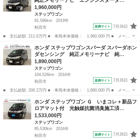
純正メモリーナビ エンジンスタータ…
横滑り防止装置 ヒ...
1,960,000円
ステップワゴン
91,596km
2019年
7月26日
提携サイト
秋田市
■ 支払総額: 211.6万円 ■ 車両本体価格： 1,960,000 円 ■ メーカ
ー名： ホンダ ■ 車種名： ステップワゴン ■ グレード名： Ｇ
秋田
秋田市
ステップワゴン
ホンダ ステップワゴンスパーダ スパーダホン
ホンダセンシング 純正メモリーナビ エンジンスターター 両側電
ダセンシング 純正メモリーナビ 純…
動スライ...
1,890,000円
ステップワゴン
104,526km
2016年
7月26日
提携サイト
秋田市
■ 支払総額: 200.2万円 ■ 車両本体価格： 1,890,000 円 ■ メーカ
ー名： ホンダ ■ 車種名： ステップワゴンスパーダ ■ グレード
秋田
秋田市
ステップワゴン
ホンダ ステップワゴン Ｇ いまコレ＋新品フ
名： スパーダホンダセンシング 純正メモリーナビ 純正アルミホ
ロアマット付 光触媒抗菌消臭施工済…
イール ...
1,533,000円
ステップワゴン
85,530km
2016年
7月26日
提携サイト
秋田市