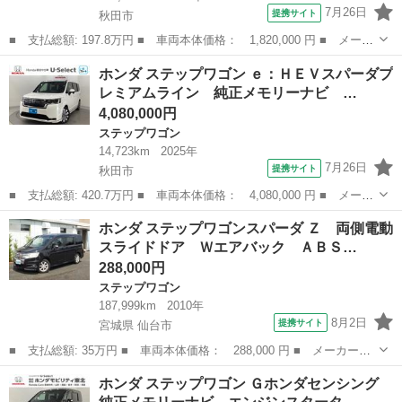
7月26日
提携サイト
秋田市
■ 支払総額: 197.8万円 ■ 車両本体価格： 1,820,000 円 ■ メーカ
ー名： ホンダ ■ 車種名： ステップワゴンスパーダ ■ グレード
秋田
秋田市
ステップワゴン
ホンダ ステップワゴン ｅ：ＨＥＶスパーダプ
名： スパーダアドバンスパッケージα 純正アルミホイール 両側電
レミアムライン 純正メモリーナビ …
動スラ...
4,080,000円
ステップワゴン
14,723km
2025年
7月26日
提携サイト
秋田市
■ 支払総額: 420.7万円 ■ 車両本体価格： 4,080,000 円 ■ メーカ
ー名： ホンダ ■ 車種名： ステップワゴン ■ グレード名：
秋田
秋田市
ステップワゴン
ホンダ ステップワゴンスパーダ Ｚ 両側電動
ｅ：ＨＥＶスパーダプレミアムライン 純正メモリーナビ 純正アル
スライドドア Ｗエアバック ＡＢＳ…
ミホイール...
288,000円
ステップワゴン
187,999km
2010年
8月2日
提携サイト
宮城県 仙台市
■ 支払総額: 35万円 ■ 車両本体価格： 288,000 円 ■ メーカー
名： ホンダ ■ 車種名： ステップワゴンスパーダ ■ グレード
宮城
仙台市
ステップワゴン
ホンダ ステップワゴン Ｇホンダセンシング
名： Ｚ 両側電動スライドドア Ｗエアバック ＡＢＳ ＥＴＣ