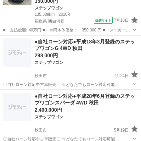
350,000円
ステップワゴン
135,389km
2010年
7月13日
提携サイト
福島県 西白河郡
■ 支払総額: 40万円 ■ 車両本体価格： 350,000 円 ■ メーカー
名： ホンダ ■ 車種名： ステップワゴンスパーダ ■ グレード
福島
西白河郡
ステップワゴン
●自社ローン対応●平成18年3月登録のステッ
名： Ｚ ドライブレコーダー ＥＴＣ バックカメラ ナビ 両側
プワゴンG 4WD 秋田
電動スライドドア ...
298,000円
ステップワゴン
秋田市
7月24日
〇自社ローン対応中古車販売〇 ☆どなたでもローン対応可能
☆ １、勤続年数の短い方や自営業の方 ２、パートを
秋田
秋田市
ステップワゴン
車両
●自社ローン対応●平成28年6月登録のステッ
される主婦の方や派遣社員の方 ３、自己破産等をされた方やローンが
プワゴンスパーダ 4WD 秋田
組めない方 ４、他社様で...
2,400,000円
ステップワゴン
秋田市
5月19日
〇自社ローン対応中古車販売〇 ☆どなたでもローン対応可能