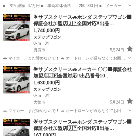
■ 支払総額: 37万円 ■ 車両本体価格： 280,000 円 ■ メーカー
名： ホンダ ■ 車種名： ステップワゴンスパーダ ■ グレード
宮城
仙台市
ステップワゴン
︎🌟サブスクリース🚗ホンダ ステップワゴン🏢
名： Ｚ 《車検２年》純正フルエアロ１６インチＡＷ／スマートナ
保証会社加盟店🇯🇵全国対応‼️出品…
ビＢｌｕｅｔｏｏｔ...
1,740,000円
ステップワゴン
0km
0年
男鹿市
5月24日
🚗 マイカー、まだ諦めないで！ 🚗 オートローンが通らなくてお困り
の方へ。 当店独自の「サブスクリース」で、ご希望のお車に乗りませ
秋田
男鹿市
ステップワゴン
車両
︎🌟サブスクリース🚗メーカー 〇〇🏢保証会社
んか？ ​🚘 【車両詳細】 🚘 ■ ■ 年式：平成27年 ■ 走行距離：86,375km
加盟店🇯🇵全国対応‼️出品番号10…
...
1,630,000円
ステップワゴン
0km
0年
大館市
5月24日
🚗 マイカー、まだ諦めないで！ 🚗 オートローンが通らなくてお困り
の方へ。 当店独自の「サブスクリース」で、ご希望のお車に乗りませ
秋田
大館市
ステップワゴン
車両
︎🌟サブスクリース🚗ホンダ ステップワゴン🏢
んか？ ​🚘 【車両詳細】 🚘 ■ ホンダ ステップワゴン ■ 年式：平成27年
保証会社加盟店🇯🇵全国対応‼️出品…
■ 走行距...
167,000円