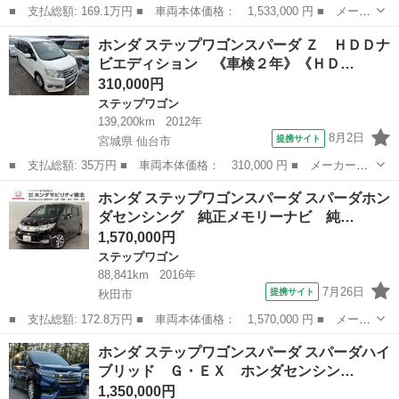
■ 支払総額: 169.1万円 ■ 車両本体価格： 1,533,000 円 ■ メーカ
ー名： ホンダ ■ 車種名： ステップワゴン ■ グレード名：
秋田
秋田市
ステップワゴン
ホンダ ステップワゴンスパーダ Ｚ ＨＤＤナ
Ｇ いまコレ＋新品フロアマット付 光触媒抗菌消臭施工済 ＤＶ
ビエディション 《車検２年》《ＨＤ…
Ｄ クルコン...
310,000円
ステップワゴン
139,200km
2012年
8月2日
提携サイト
宮城県 仙台市
■ 支払総額: 35万円 ■ 車両本体価格： 310,000 円 ■ メーカー
名： ホンダ ■ 車種名： ステップワゴンスパーダ ■ グレード
宮城
仙台市
ステップワゴン
ホンダ ステップワゴンスパーダ スパーダホン
名： Ｚ ＨＤＤナビエディション 《車検２年》《ＨＤＤナビＴＶ
ダセンシング 純正メモリーナビ 純…
フルセグバックカメ...
1,570,000円
ステップワゴン
88,841km
2016年
7月26日
提携サイト
秋田市
■ 支払総額: 172.8万円 ■ 車両本体価格： 1,570,000 円 ■ メーカ
ー名： ホンダ ■ 車種名： ステップワゴンスパーダ ■ グレード
秋田
秋田市
ステップワゴン
ホンダ ステップワゴンスパーダ スパーダハイ
名： スパーダホンダセンシング 純正メモリーナビ 純正アルミホ
ブリッド Ｇ・ＥＸ ホンダセンシン…
イール ...
1,350,000円