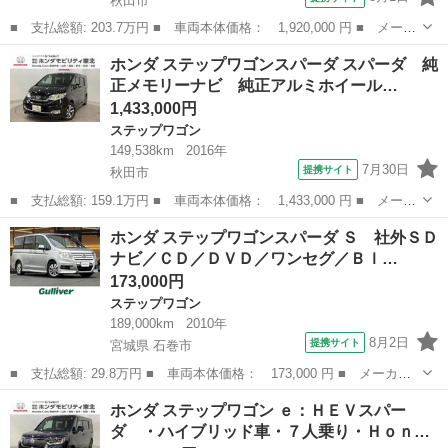
秋田市
■ 支払総額: 203.7万円 ■ 車両本体価格： 1,920,000 円 ■ メーカ
ー名： ホンダ ■ 車種名： ステップワゴンスパーダ ■ グレード
秋田
秋田市
ステップワゴン
ホンダ ステップワゴンスパーダ スパーダ 純
名： スパーダホンダセンシング ・いまコレ＋新品・フロアカーペ
正メモリーナビ 純正アルミホイール…
ットマッ...
1,433,000円
ステップワゴン
149,538km
2016年
7月30日
提携サイト
秋田市
■ 支払総額: 159.1万円 ■ 車両本体価格： 1,433,000 円 ■ メーカ
ー名： ホンダ ■ 車種名： ステップワゴンスパーダ ■ グレード
秋田
秋田市
ステップワゴン
ホンダ ステップワゴンスパーダ Ｓ 社外ＳＤ
名： スパーダ 純正メモリーナビ 純正アルミホイール 両側電動
ナビ／ＣＤ／ＤＶＤ／ワンセグ／Ｂｌ…
スライド...
173,000円
ステップワゴン
189,000km
2010年
8月2日
提携サイト
宮城県 石巻市
■ 支払総額: 29.8万円 ■ 車両本体価格： 173,000 円 ■ メーカー
名： ホンダ ■ 車種名： ステップワゴンスパーダ ■ グレード
宮城
石巻市
ステップワゴン
ホンダ ステップワゴン ｅ：ＨＥＶスパー
名： Ｓ 社外ＳＤナビ／ＣＤ／ＤＶＤ／ワンセグ／Ｂｌｕｅｔｏｏ
ダ ・ハイブリッド車・７人乗り・Ｈｏｎ…
ｔｈ／バックカ...