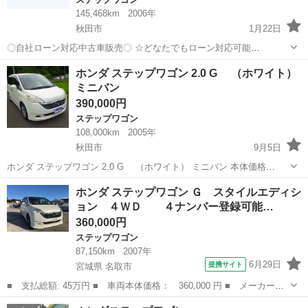
145,468km
2006年
秋田市
1月22日
〇自社ローン対応中古車販売〇 ☆どなたでもローン対応可能
☆ １、勤続年数の短い方や自営業の方 ２、パ
秋田
秋田市
ステップワゴン
車両
ホンダ ステップワゴン 2.0 G （ホワイト）
ートをされる主婦の方や派遣社員の方 ３、自己破産等をされた方やロ
ミニバン
ーンが組めない方 ４、他...
390,000円
ステップワゴン
108,000km
2005年
秋田市
9月5日
ホンダ ステップワゴン 2.0 G （ホワイト） ミニバン 本体価格
390,000円 年式(初度登録年):2005(H17) 走行距離:10.8万km 修復歴:な
秋田
秋田市
ステップワゴン
法定
ホンダ ステップワゴン Ｇ スタイルエディシ
し リサイクル料:リ済別 車検:車検残：無（購入時...
ョン ４ＷＤ ４ナンバー登録可能…
360,000円
ステップワゴン
87,150km
2007年
6月29日
提携サイト
宮城県 名取市
■ 支払総額: 45万円 ■ 車両本体価格： 360,000 円 ■ メーカー
名： ホンダ ■ 車種名： ステップワゴン ■ グレード名： Ｇ
宮城
名取市
ステップワゴン