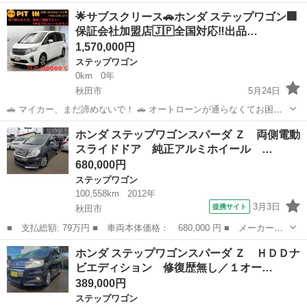
の方へ。 当店独自の「サブスクリース」で、ご希望のお車に乗りませ
秋田
能代市
ステップワゴン
車両
︎🌟サブスクリース🚗ホンダ ステップワゴン🏢
んか？ ​🚘 【車両詳細】 🚘 ■ ホンダ ステップワゴン ■ 年式：平成28年
保証会社加盟店🇯🇵全国対応‼️出品…
■ 走行距...
1,570,000円
ステップワゴン
0km
0年
秋田市
5月24日
🚗 マイカー、まだ諦めないで！ 🚗 オートローンが通らなくてお困り
の方へ。 当店独自の「サブスクリース」で、ご希望のお車に乗りませ
秋田
秋田市
ステップワゴン
車両
ホンダ ステップワゴンスパーダ Ｚ 両側電動
んか？ ​🚘 【車両詳細】 🚘 ■ ホンダ ステップワゴン ■ 年式：平成27年
スライドドア 純正アルミホイール …
■ 走行距...
680,000円
ステップワゴン
100,558km
2012年
3月3日
提携サイト
秋田市
■ 支払総額: 79万円 ■ 車両本体価格： 680,000 円 ■ メーカー
名： ホンダ ■ 車種名： ステップワゴンスパーダ ■ グレード
秋田
秋田市
ステップワゴン
ホンダ ステップワゴンスパーダ Ｚ ＨＤＤナ
名： Ｚ 両側電動スライドドア 純正アルミホイール バックカメ
ビエディション 修復歴無し／１オー…
ラ ＥＴＣ スマー...
389,000円
ステップワゴン