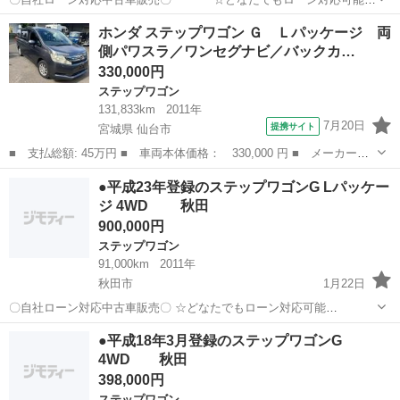
☆ １、勤続年数の短い方や自営業の方 ２、パートを
秋田
秋田市
ステップワゴン
車両
ホンダ ステップワゴン Ｇ Ｌパッケージ 両
される主婦の方や派遣社員の方 ３、自己破産等をされた方やローンが
側パワスラ／ワンセグナビ／バックカ…
組めない方 ４、他...
330,000円
ステップワゴン
131,833km
2011年
7月20日
提携サイト
宮城県 仙台市
■ 支払総額: 45万円 ■ 車両本体価格： 330,000 円 ■ メーカー
名： ホンダ ■ 車種名： ステップワゴン ■ グレード名： Ｇ
宮城
仙台市
ステップワゴン
●平成23年登録のステップワゴンG Lパッケー
Ｌパッケージ 両側パワスラ／ワンセグナビ／バックカメラ／ＥＴＣ
ジ 4WD 秋田
／トランポ／貨物...
900,000円
ステップワゴン
91,000km
2011年
秋田市
1月22日
〇自社ローン対応中古車販売〇 ☆どなたでもローン対応可能
☆ １、勤続年数の短い方や自営業の方 ２、パ
秋田
秋田市
ステップワゴン
車両
●平成18年3月登録のステップワゴンG
ートをされる主婦の方や派遣社員の方 ３、自己破産等をされた方やロ
4WD 秋田
ーンが組めない方 ４、他...
398,000円
ステップワゴン