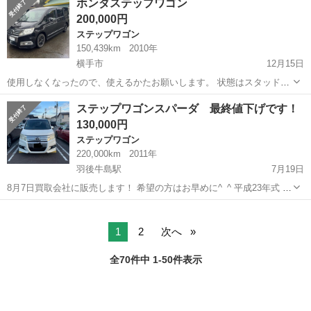
ホンダステップワゴン
スタイルエディション ４ＷＤ ４ナンバー登録可能 ■ 排気
200,000円
量： 2000cc...
ステップワゴン
150,439km
2010年
横手市
12月15日
使用しなくなったので、使えるかたお願いします。 状態はスタッドレ
ス履いてるのですぐ乗れます。 名義変更確実に出来る方、もしくは当
秋田
横手市
ステップワゴン
ホンダステップワゴン
ステップワゴンスパーダ 最終値下げです！
方で名義変更依頼出来る方(秋田県内もしくは隣県) 別途保証金5万 名
130,000円
義変更後返金します。
ステップワゴン
220,000km
2011年
羽後牛島駅
7月19日
8月7日買取会社に販売します！ 希望の方はお早めに^_^ 平成23年式 D
B A-RK6 走行距離220000km 車検有効期限R8/1/27 装備 ETC アラウン
秋田
秋田市
羽後牛島駅
ステップワゴン
走行距離
ドビューモニター フルセグDVDナビ 故障箇所↓ ...
1
2
次へ
全70件中 1-50件表示