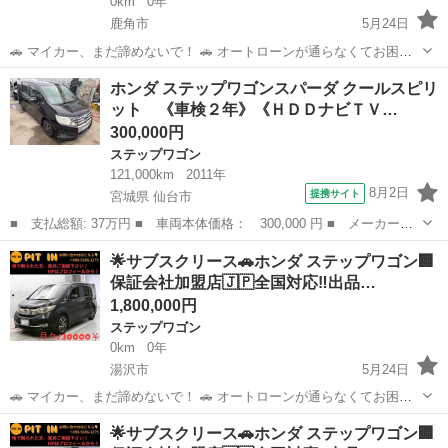
0km
0年
鹿角市
5月24日
🚗 マイカー、まだ諦めないで！ 🚗 オートローンが通らなくてお困り
の方へ。 当店独自の「サブスクリース」で、ご希望のお車に乗りませ
秋田
鹿角市
ステップワゴン
車両
ホンダ ステップワゴンスパーダ クールスピリ
んか？ ​🚘 【車両詳細】 🚘 ■ ホンダ ステップワゴン ■ 年式：平成27年
ット 《車検２年》《ＨＤＤナビＴＶ…
■ 走行距...
300,000円
ステップワゴン
121,000km
2011年
8月2日
提携サイト
宮城県 仙台市
■ 支払総額: 37万円 ■ 車両本体価格： 300,000 円 ■ メーカー
名： ホンダ ■ 車種名： ステップワゴンスパーダ ■ グレード
宮城
仙台市
ステップワゴン
︎🌟サブスクリース🚗ホンダ ステップワゴン🏢
名： クールスピリット 《車検２年》《ＨＤＤナビＴＶフルセグＢ
保証会社加盟店🇯🇵全国対応‼️出品…
カメラ全周囲カメラ...
1,800,000円
ステップワゴン
0km
0年
湯沢市
5月24日
🚗 マイカー、まだ諦めないで！ 🚗 オートローンが通らなくてお困り
の方へ。 当店独自の「サブスクリース」で、ご希望のお車に乗りませ
秋田
湯沢市
ステップワゴン
車両
︎🌟サブスクリース🚗ホンダ ステップワゴン🏢
んか？ ​🚘 【車両詳細】 🚘 ■ ホンダ ステップワゴン ■ 年式：平成28年