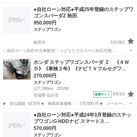
☆ １、勤続年数の短い方や自営業の方 ２、パートを
秋田
秋田市
ステップワゴン
車両
●自社ローン対応●平成25年登録のステップワ
される主婦の方や派遣社員の方 ３、自己破産等をされた方やローンが
ゴンスパーダZ 秋田
組めない方 ４、他社様で...
950,000円
ステップワゴン
秋田市
5月19日
〇自社ローン対応中古車販売〇 ☆どなたでもローン対応可能
☆ １、勤続年数の短い方や自営業の方 ２、パートを
秋田
秋田市
ステップワゴン
車両
ホンダ ステップワゴンスパーダ Ｚ 《４Ｗ
される主婦の方や派遣社員の方 ３、自己破産等をされた方やローンが
Ｄ》《車検２年》《ナビＴＶフルセグフ…
組めない方 ４、他社様で...
270,000円
ステップワゴン
127,700km
2010年
8月3日
提携サイト
宮城県 仙台市
■ 支払総額: 43万円 ■ 車両本体価格： 270,000 円 ■ メーカー
名： ホンダ ■ 車種名： ステップワゴンスパーダ ■ グレード
宮城
仙台市
ステップワゴン
●自社ローン対応●平成24年3月登録のステッ
名： Ｚ 《４ＷＤ》《車検２年》《ナビＴＶフルセグフリップダウ
プワゴンG HDDナビ スマートス…
ンモニターバックカ...
570,000円
ステップワゴン