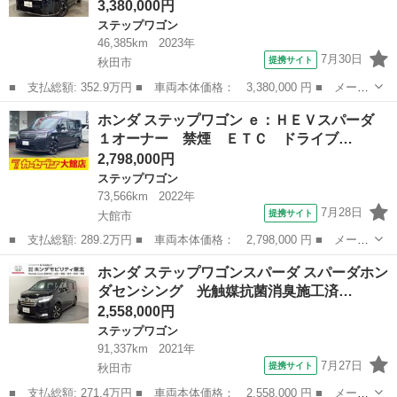
3,380,000円
ステップワゴン
46,385km
2023年
7月30日
提携サイト
秋田市
■ 支払総額: 352.9万円 ■ 車両本体価格： 3,380,000 円 ■ メーカ
ー名： ホンダ ■ 車種名： ステップワゴン ■ グレード名：
秋田
秋田市
ステップワゴン
ホンダ ステップワゴン ｅ：ＨＥＶスパーダ
ｅ：ＨＥＶスパーダ ・ハイブリッド車・７人乗り・Ｈｏｎｄａセン
１オーナー 禁煙 ＥＴＣ ドライブ…
シング・ド...
2,798,000円
ステップワゴン
73,566km
2022年
7月28日
提携サイト
大館市
■ 支払総額: 289.2万円 ■ 車両本体価格： 2,798,000 円 ■ メーカ
ー名： ホンダ ■ 車種名： ステップワゴン ■ グレード名：
秋田
大館市
ステップワゴン
ホンダ ステップワゴンスパーダ スパーダホン
ｅ：ＨＥＶスパーダ １オーナー 禁煙 ＥＴＣ ドライブレコーダ
ダセンシング 光触媒抗菌消臭施工済…
ー 全周囲...
2,558,000円
ステップワゴン
91,337km
2021年
7月27日
提携サイト
秋田市
■ 支払総額: 271.4万円 ■ 車両本体価格： 2,558,000 円 ■ メーカ