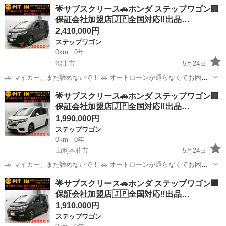
名： ホンダ ■ 車種名： ステップワゴンスパーダ ■ グレード
宮城
仙台市
ステップワゴン
︎🌟サブスクリース🚗ホンダ ステップワゴン🏢
名： Ｚ 《４ＷＤ》《車検２年》《ＨＤＤナビＴＶフルセグバック
保証会社加盟店🇯🇵全国対応‼️出品…
カメラ》ＨＩＤオー...
2,410,000円
ステップワゴン
0km
0年
潟上市
5月24日
🚗 マイカー、まだ諦めないで！ 🚗 オートローンが通らなくてお困り
の方へ。 当店独自の「サブスクリース」で、ご希望のお車に乗りませ
秋田
潟上市
ステップワゴン
車両
︎🌟サブスクリース🚗ホンダ ステップワゴン🏢
んか？ ​🚘 【車両詳細】 🚘 ■ ホンダ ステップワゴン ■ 年式：平成30年
保証会社加盟店🇯🇵全国対応‼️出品…
■ 走行距...
1,990,000円
ステップワゴン
0km
0年
由利本荘市
5月24日
🚗 マイカー、まだ諦めないで！ 🚗 オートローンが通らなくてお困り
の方へ。 当店独自の「サブスクリース」で、ご希望のお車に乗りませ
秋田
由利本荘市
ステップワゴン
車両
︎🌟サブスクリース🚗ホンダ ステップワゴン🏢
んか？ ​🚘 【車両詳細】 🚘 ■ ホンダ ステップワゴン ■ 年式：平成31年
保証会社加盟店🇯🇵全国対応‼️出品…
■ 走行距...
1,910,000円
ステップワゴン