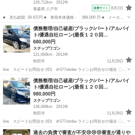
129,712km
2012年
8月2日
提携サイト
青森県 八戸市
■ 支払総額: 39.9万円 ■ 車両本体価格： 389,000 円 ■ メーカー
名： ホンダ ■ 車種名： ステップワゴンスパーダ ■ グレード
青森
八戸市
ステップワゴン
債務整理/自己破産/ブラック/パート/アルバイ
名： Ｚ ＨＤＤナビエディション 修復歴無し／１オーナー／両側
ト/優遇自社ローン(最長１２０回…
パワスラ／純正...
680,000円
ステップワゴン
121,000km
2013年
秋田市
11月29日
line スピードお問合せ (ID) ＠577xbnbe ラインお問合せの場合 〇お
名前 お電話番号 在庫番号 スピード審査希望とメッセージをいた
秋田
秋田市
ステップワゴン
スパーダ
債務整理/自己破産/ブラック/パート/アルバイ
だけますとスムーズにご対応おこなえます。 ...
ト/優遇自社ローン(最長１２０回…
980,000円
ステップワゴン
138,000km
2013年
秋田市
11月29日
line スピードお問合せ (ID) ＠577xbnbe ラインお問合せの場合 〇お
名前 お電話番号 在庫番号 スピード審査希望とメッセージをいた
秋田
秋田市
ステップワゴン
スパーダ
過去の負債で審査が不安😢😢😢審査が通りや
だけますとスムーズにご対応おこなえます。 ...