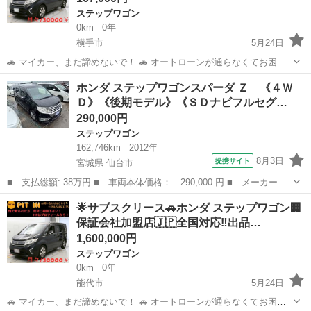
ステップワゴン
0km
0年
横手市
5月24日
🚗 マイカー、まだ諦めないで！ 🚗 オートローンが通らなくてお困り
の方へ。 当店独自の「サブスクリース」で、ご希望のお車に乗りませ
秋田
横手市
ステップワゴン
車両
ホンダ ステップワゴンスパーダ Ｚ 《４Ｗ
んか？ ​🚘 【車両詳細】 🚘 ■ ホンダ ステップワゴン ■ 年式：平成27年
Ｄ》《後期モデル》《ＳＤナビフルセグ…
■ 走行距...
290,000円
ステップワゴン
162,746km
2012年
8月3日
提携サイト
宮城県 仙台市
■ 支払総額: 38万円 ■ 車両本体価格： 290,000 円 ■ メーカー
名： ホンダ ■ 車種名： ステップワゴンスパーダ ■ グレード
宮城
仙台市
ステップワゴン
︎🌟サブスクリース🚗ホンダ ステップワゴン🏢
名： Ｚ 《４ＷＤ》《後期モデル》《ＳＤナビフルセグＢｌｕｅｔ
保証会社加盟店🇯🇵全国対応‼️出品…
ｏｏｔｈバックカメ...
1,600,000円
ステップワゴン
0km
0年
能代市
5月24日
🚗 マイカー、まだ諦めないで！ 🚗 オートローンが通らなくてお困り