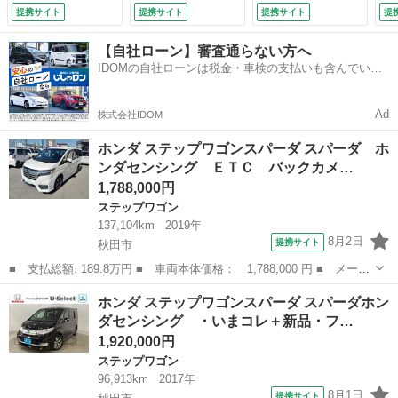
コントロール レー
ン車・ホンダセンシ
くゲート クルーズ
Ｅ
提携サイト
提携サイト
提携サイト
提
ンアシスト 衝突被
ング・純正ディスプ
コントロール 横滑
ス
害軽減システム 両
レイオーディオ・Ｕ
り防止 バックカメ
ノ
【自社ローン】審査通らない方へ
側電動スライドド
ＳＢ端子・ＥＴＣ・
ラ 盗難防止 ＬＥ
ラ
IDOMの自社ローンは税金・車検の支払いも含んでいる
ア オートライト
バックモニター・Ｌ
Ｄヘッドライト エ
ト
ので毎月の支払額は一定
ＬＥＤヘッドラン
ＥＤヘッドライト・
アコン 両側電動ド
ア
プ スマートキー
８人乗り・純正アル
ア 地デジフルセグ
プ
Ad
株式会社IDOM
３列シート ＣＶＴ
ミホイール アイス
（車検整備付）
（
（車検整備付）
ト （検10.2）
ホンダ ステップワゴンスパーダ スパーダ ホ
ンダセンシング ＥＴＣ バックカメ…
1,788,000円
ステップワゴン
137,104km
2019年
8月2日
提携サイト
秋田市
■ 支払総額: 189.8万円 ■ 車両本体価格： 1,788,000 円 ■ メーカ
ー名： ホンダ ■ 車種名： ステップワゴンスパーダ ■ グレード
秋田
秋田市
ステップワゴン
ホンダ ステップワゴンスパーダ スパーダホン
名： スパーダ ホンダセンシング ＥＴＣ バックカメラ ナビ
ダセンシング ・いまコレ＋新品・フ…
ＴＶ オ...
1,920,000円
ステップワゴン
96,913km
2017年
8月1日
提携サイト