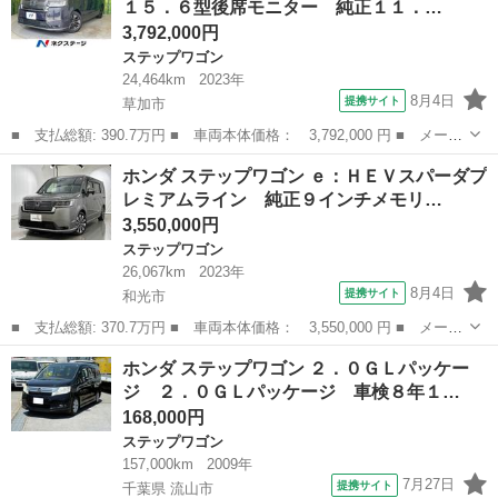
１５．６型後席モニター 純正１１．…
１．４イン...
3,792,000円
ステップワゴン
24,464km
2023年
8月4日
提携サイト
草加市
■ 支払総額: 390.7万円 ■ 車両本体価格： 3,792,000 円 ■ メーカ
ー名： ホンダ ■ 車種名： ステップワゴン ■ グレード名：
埼玉
草加市
ステップワゴン
ホンダ ステップワゴン ｅ：ＨＥＶスパーダプ
ｅ：ＨＥＶスパーダ １５．６型後席モニター 純正１１．４型ナ
レミアムライン 純正９インチメモリ…
ビ 全周囲カ...
3,550,000円
ステップワゴン
26,067km
2023年
8月4日
提携サイト
和光市
■ 支払総額: 370.7万円 ■ 車両本体価格： 3,550,000 円 ■ メーカ
ー名： ホンダ ■ 車種名： ステップワゴン ■ グレード名：
埼玉
和光市
ステップワゴン
ホンダ ステップワゴン ２．０ＧＬパッケー
ｅ：ＨＥＶスパーダプレミアムライン 純正９インチメモリーナビ
ジ ２．０ＧＬパッケージ 車検８年１…
ＥＴＣ 純...
168,000円
ステップワゴン
157,000km
2009年
7月27日
提携サイト
千葉県 流山市