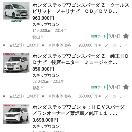
名： ホンダ ■ 車種名： ステップワゴン ■ グレード名： スパ
埼玉
所沢市
ステップワゴン
ホンダ ステップワゴンスパーダ Ｚ クールス
ーダＳ Ｚ ＨＤＤナビパッケージ ■ 排気量： 2000cc ■ ドア枚
ピリット メモリナビ ＣＤ／ＤＶＤ…
数...
963,000円
ステップワゴン
149,000km
2014年
8月4日
提携サイト
狭山市
■ 支払総額: 103万円 ■ 車両本体価格： 963,000 円 ■ メーカー
名： ホンダ ■ 車種名： ステップワゴンスパーダ ■ グレード
埼玉
狭山市
ステップワゴン
ホンダ ステップワゴンスパーダ Ｚ 純正ＨＤ
名： Ｚ クールスピリット メモリナビ ＣＤ／ＤＶＤ／ＵＳＢ
Ｄナビ 後席モニター ミュージック…
Ｂｌｕｅｔｏｏｔ...
850,000円
ステップワゴン
82,042km
2011年
8月4日
提携サイト
越谷市
■ 支払総額: 104万円 ■ 車両本体価格： 850,000 円 ■ メーカー
名： ホンダ ■ 車種名： ステップワゴンスパーダ ■ グレード
埼玉
越谷市
ステップワゴン
ホンダ ステップワゴン ｅ：ＨＥＶスパーダ
名： Ｚ 純正ＨＤＤナビ 後席モニター ミュージックサーバー
／ワンオーナー／禁煙車／純正１１．…
ワンセグ 全周囲...
3,698,000円
ステップワゴン