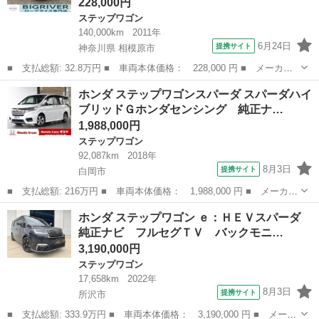
228,000円
ステップワゴン
140,000km
2011年
6月24日
提携サイト
神奈川県 相模原市
■ 支払総額: 32.8万円 ■ 車両本体価格： 228,000 円 ■ メーカー
名： ホンダ ■ 車種名： ステップワゴン ■ グレード名： Ｇ
神奈川
相模原市
ステップワゴン
ホンダ ステップワゴンスパーダ スパーダハイ
ＨＤＤナビ スマートスタイルエディション ＵＳＢ接続 ダブルエ
ブリッドＧホンダセンシング 純正ナ…
アコン 盗難...
1,988,000円
ステップワゴン
92,087km
2018年
8月3日
提携サイト
白岡市
■ 支払総額: 216万円 ■ 車両本体価格： 1,988,000 円 ■ メーカー
名： ホンダ ■ 車種名： ステップワゴンスパーダ ■ グレード
埼玉
白岡市
ステップワゴン
ホンダ ステップワゴン ｅ：ＨＥＶスパーダ
名： スパーダハイブリッドＧホンダセンシング 純正ナビ フリッ
純正ナビ フルセグＴＶ バックモニ…
プダウンモニ...
3,190,000円
ステップワゴン
17,658km
2022年
8月3日
提携サイト
所沢市
■ 支払総額: 333.9万円 ■ 車両本体価格： 3,190,000 円 ■ メーカ