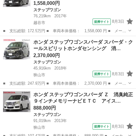
1,558,000円
ステップワゴン
76,219km
2017年
8月3日
提携サイト
越谷市
■ 支払総額: 172.5万円 ■ 車両本体価格： 1,558,000 円 ■ メーカ
ー名： ホンダ ■ 車種名： ステップワゴンスパーダ ■ グレード
埼玉
越谷市
ステップワゴン
ホンダ ステップワゴンスパーダ スパーダ・ク
名： スパーダホンダセンシング 禁煙車 ワンオーナー 純正９イ
ールスピリットホンダセンシング 消…
ンチメモ...
2,370,000円
ステップワゴン
45,916km
2018年
8月3日
提携サイト
狭山市
■ 支払総額: 247.9万円 ■ 車両本体価格： 2,370,000 円 ■ メーカ
ー名： ホンダ ■ 車種名： ステップワゴンスパーダ ■ グレード
埼玉
狭山市
ステップワゴン
ホンダ ステップワゴンスパーダ Ｚ 消臭純正
名： スパーダ・クールスピリットホンダセンシング 消臭純正メモ
９インチメモリーナビＥＴＣ アイス…
リーナビ...
888,000円
ステップワゴン
91,019km
2013年
8月3日
提携サイト
狭山市
■ 支払総額: 107.4万円 ■ 車両本体価格： 888,000 円 ■ メーカー