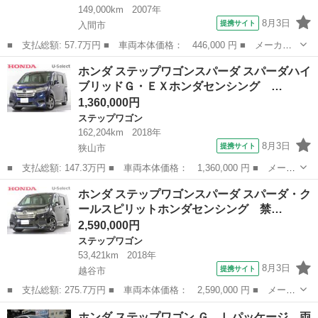
149,000km
2007年
8月3日
提携サイト
入間市
■ 支払総額: 57.7万円 ■ 車両本体価格： 446,000 円 ■ メーカー
名： ホンダ ■ 車種名： ステップワゴン ■ グレード名： Ｇ
埼玉
入間市
ステップワゴン
ホンダ ステップワゴンスパーダ スパーダハイ
エアロエディション ■ 排気量： 2000cc ■ ドア枚数： 5D ■ ...
ブリッドＧ・ＥＸホンダセンシング …
1,360,000円
ステップワゴン
162,204km
2018年
8月3日
提携サイト
狭山市
■ 支払総額: 147.3万円 ■ 車両本体価格： 1,360,000 円 ■ メーカ
ー名： ホンダ ■ 車種名： ステップワゴンスパーダ ■ グレード
埼玉
狭山市
ステップワゴン
ホンダ ステップワゴンスパーダ スパーダ・ク
名： スパーダハイブリッドＧ・ＥＸホンダセンシング ／禁煙車／
ールスピリットホンダセンシング 禁…
１０ｉｎ...
2,590,000円
ステップワゴン
53,421km
2018年
8月3日
提携サイト
越谷市
■ 支払総額: 275.7万円 ■ 車両本体価格： 2,590,000 円 ■ メーカ
ー名： ホンダ ■ 車種名： ステップワゴンスパーダ ■ グレード
埼玉
越谷市
ステップワゴン
ホンダ ステップワゴン Ｇ Ｌパッケージ 両