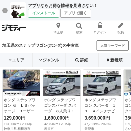
アプリならお得な情報を見逃さない！
インストール
アプリで開く
埼玉県
検索
ログイン
投稿
埼玉県のステップワゴン(ホンダ)の中古車
人気キーワード
エリア
ジャンル
詳細
新着順
ホンダ ステップワ
ホンダ ステップワ
ホンダ ステップワ
ホ
ゴン Ｇ ＬＳパッ
ゴンスパーダ スパ
ゴン スパーダ １
ゴ
ケージ ユーザー買
ーダ ８人乗り・２
１．４インチナビ・
ク
取・両側パワースラ
列目ベンチシート・
前後ドラレコ・両側
後
129,000円
1,690,000円
3,690,000円
35
イドドア・ナビ・バ
ワンオーナー・ホン
電動スライドドア・
ー
113,000km / 2006年
42,750km / 2015年
47,732km / 2023年
169
ックカメラ・ＥＴ
ダセンシング・Ｂｌ
ホンダセンシング・
ハ
神奈川県 相模原市
所沢市
飯能市
さ