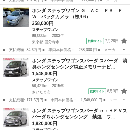
名： ホンダ ■ 車種名： ステップワゴンスパーダ ■ グレード
埼玉
狭山市
ステップワゴン
ホンダ ステップワゴン Ｇ ＡＣ ＰＳ Ｐ
名： Ｚ 消臭純正９インチメモリーナビＥＴＣ アイストップ 地
Ｗ バックカメラ （検9.6）
デジフルセグ...
258,000円
ステップワゴン
98,000km
2003年
7月26日
提携サイト
東京都 国分寺市
■ 支払総額: 34.6万円 ■ 車両本体価格： 258,000 円 ■ メーカー
名： ホンダ ■ 車種名： ステップワゴン ■ グレード名： Ｇ
東京
国分寺市
ステップワゴン
ホンダ ステップワゴンスパーダ スパーダ 消
ＡＣ ＰＳ ＰＷ バックカメラ ■ 排気量： 2000cc ■ ドア枚
臭ホンダセンシング純正メモリーナビ…
数：...
1,548,000円
ステップワゴン
56,421km
2015年
8月3日
提携サイト
さいたま市
■ 支払総額: 171.5万円 ■ 車両本体価格： 1,548,000 円 ■ メーカ
ー名： ホンダ ■ 車種名： ステップワゴンスパーダ ■ グレード
埼玉
さいたま市
ステップワゴン
ホンダ ステップワゴンスパーダ ｅ：ＨＥＶス
名： スパーダ 消臭ホンダセンシング純正メモリーナビＢｌｕｅｔ
パーダＧホンダセンシング 禁煙 ワ…
ｏｏｔｈ...
1,820,000円
ステップワゴン