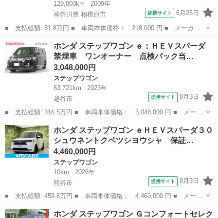
129,000km
2009年
6月25日
提携サイト
神奈川県 相模原市
■ 支払総額: 31.8万円 ■ 車両本体価格： 218,000 円 ■ メーカー
名： ホンダ ■ 車種名： ステップワゴン ■ グレード名： Ｇ
神奈川
相模原市
ステップワゴン
ホンダ ステップワゴン ｅ：ＨＥＶスパーダ
Ｌパッケージ 運転席エアバッグ ＥＴＣ車載器 ＰＷ ＰＳ フル
禁煙車 ワンオーナー 点検パック当…
フラットシー...
3,048,000円
ステップワゴン
63,721km
2023年
8月3日
提携サイト
越谷市
■ 支払総額: 316.5万円 ■ 車両本体価格： 3,048,000 円 ■ メーカ
ー名： ホンダ ■ 車種名： ステップワゴン ■ グレード名：
埼玉
越谷市
ステップワゴン
ホンダ ステップワゴン ｅＨＥＶスパーダ３０
ｅ：ＨＥＶスパーダ 禁煙車 ワンオーナー 点検パック当社実施済
シュウネントクベツシヨウシャ 保証…
み １１．...
4,460,000円
ステップワゴン
10km
2026年
8月3日
提携サイト
熊谷市
■ 支払総額: 459.6万円 ■ 車両本体価格： 4,460,000 円 ■ メーカ
ー名： ホンダ ■ 車種名： ステップワゴン ■ グレード名： ｅ
埼玉
熊谷市
ステップワゴン
ホンダ ステップワゴン Ｇコンフォートセレク
ＨＥＶスパーダ３０シュウネントクベツシヨウシャ 保証書／純正