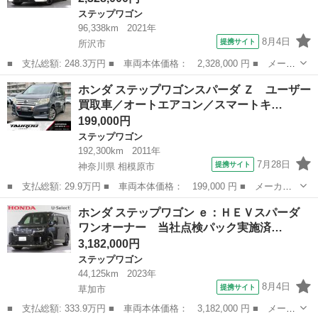
ステップワゴン
96,338km
2021年
8月4日
提携サイト
所沢市
■ 支払総額: 248.3万円 ■ 車両本体価格： 2,328,000 円 ■ メーカ
ー名： ホンダ ■ 車種名： ステップワゴンスパーダ ■ グレード
埼玉
所沢市
ステップワゴン
ホンダ ステップワゴンスパーダ Ｚ ユーザー
名： ｅ：ＨＥＶスパーダＧ・ＥＸホンダセンシング ワンオーナー
買取車／オートエアコン／スマートキ…
／純正９...
199,000円
ステップワゴン
192,300km
2011年
7月28日
提携サイト
神奈川県 相模原市
■ 支払総額: 29.9万円 ■ 車両本体価格： 199,000 円 ■ メーカー
名： ホンダ ■ 車種名： ステップワゴンスパーダ ■ グレード
神奈川
相模原市
ステップワゴン
ホンダ ステップワゴン ｅ：ＨＥＶスパーダ
名： Ｚ ユーザー買取車／オートエアコン／スマートキー／キーレ
ワンオーナー 当社点検パック実施済…
スエントリー／...
3,182,000円
ステップワゴン
44,125km
2023年
8月4日
提携サイト
草加市
■ 支払総額: 333.9万円 ■ 車両本体価格： 3,182,000 円 ■ メーカ