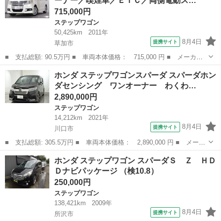
ーナー／喫煙車／ＥＴＣ／両側電動ス…
オートエアコ...
715,000円
ステップワゴン
50,425km
2011年
8月4日
提携サイト
草加市
■ 支払総額: 90.5万円 ■ 車両本体価格： 715,000 円 ■ メーカー
名： ホンダ ■ 車種名： ステップワゴンスパーダ ■ グレード
埼玉
草加市
ステップワゴン
ホンダ ステップワゴンスパーダ スパーダホン
名： Ｚ ／ワンオーナー／喫煙車／ＥＴＣ／両側電動スライドドア
ダセンシング ワンオーナー わくわ…
／オートライト...
2,890,000円
ステップワゴン
14,212km
2021年
8月4日
提携サイト
川口市
■ 支払総額: 305.5万円 ■ 車両本体価格： 2,890,000 円 ■ メーカ
ー名： ホンダ ■ 車種名： ステップワゴンスパーダ ■ グレード
埼玉
川口市
ステップワゴン
ホンダ ステップワゴン スパーダＳ Ｚ ＨＤ
名： スパーダホンダセンシング ワンオーナー わくわくゲート
Ｄナビパッケージ （検10.8）
ホンダセ...
250,000円
ステップワゴン
138,421km
2009年
8月4日
提携サイト
所沢市