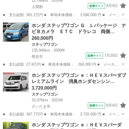
12,768km
2024年
8月4日
提携サイト
入間郡
■ 支払総額: 381.2万円 ■ 車両本体価格： 3,698,000 円 ■ メーカ
ー名： ホンダ ■ 車種名： ステップワゴン ■ グレード名：
埼玉
入間郡
ステップワゴン
ホンダ ステップワゴン Ｇ Ｌパッケージ ナ
ｅ：ＨＥＶスパーダ ／ワンオーナー／禁煙車／純正１１．４インチ
ビＢカメラ ＥＴＣ ドラレコ 両側…
コネクトナ...
260,000円
ステップワゴン
135,940km
2009年
7月20日
提携サイト
熊谷市
■ 支払総額: 27.9万円 ■ 車両本体価格： 260,000 円 ■ メーカー
名： ホンダ ■ 車種名： ステップワゴン ■ グレード名： Ｇ
埼玉
熊谷市
ステップワゴン
ホンダ ステップワゴン ｅ：ＨＥＶスパーダプ
Ｌパッケージ ナビＢカメラ ＥＴＣ ドラレコ 両側電動ドア ■
レミアムライン 消臭ホンダセンシン…
排気量： ...
3,720,000円
ステップワゴン
32,076km
2023年
8月4日
提携サイト
さいたま市
■ 支払総額: 387.7万円 ■ 車両本体価格： 3,720,000 円 ■ メーカ
ー名： ホンダ ■ 車種名： ステップワゴン ■ グレード名：
埼玉
さいたま市
ステップワゴン
ホンダ ステップワゴン ｅ：ＨＥＶスパーダ
ｅ：ＨＥＶスパーダプレミアムライン 消臭ホンダセンシング純正１