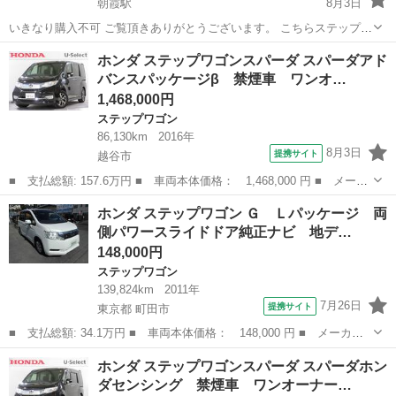
朝霞駅
8月3日
いきなり購入不可 ご覧頂きありがとうございます。 こちらステップワ
ゴンRK5の車体になります。 現在も通勤で使用しており、1日20〜
埼玉
朝霞市
朝霞駅
ステップワゴン
ワゴンR
ホンダ ステップワゴンスパーダ スパーダアド
25kmほど走行しております。毎日乗っているので調子いいです◎ エ
バンスパッケージβ 禁煙車 ワンオ…
ンジンオイルは150...
1,468,000円
ステップワゴン
86,130km
2016年
8月3日
提携サイト
越谷市
■ 支払総額: 157.6万円 ■ 車両本体価格： 1,468,000 円 ■ メーカ
ー名： ホンダ ■ 車種名： ステップワゴンスパーダ ■ グレード
埼玉
越谷市
ステップワゴン
ホンダ ステップワゴン Ｇ Ｌパッケージ 両
名： スパーダアドバンスパッケージβ 禁煙車 ワンオーナー 点検
側パワースライドドア純正ナビ 地デ…
パック...
148,000円
ステップワゴン
139,824km
2011年
7月26日
提携サイト
東京都 町田市
■ 支払総額: 34.1万円 ■ 車両本体価格： 148,000 円 ■ メーカー
名： ホンダ ■ 車種名： ステップワゴン ■ グレード名： Ｇ
東京
町田市
ステップワゴン
ホンダ ステップワゴンスパーダ スパーダホン
Ｌパッケージ 両側パワースライドドア純正ナビ 地デジＴＶ ＥＴ
ダセンシング 禁煙車 ワンオーナー…
Ｃ ■ 排気...