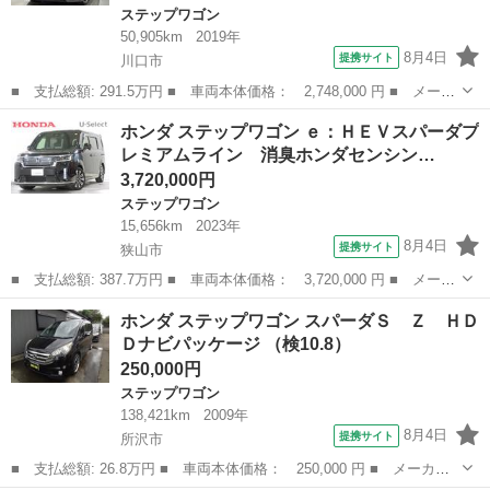
ステップワゴン
50,905km
2019年
8月4日
提携サイト
川口市
■ 支払総額: 291.5万円 ■ 車両本体価格： 2,748,000 円 ■ メーカ
ー名： ホンダ ■ 車種名： ステップワゴンスパーダ ■ グレード
埼玉
川口市
ステップワゴン
ホンダ ステップワゴン ｅ：ＨＥＶスパーダプ
名： スパーダ・クールスピリットホンダセンシング 禁煙 ワンオ
レミアムライン 消臭ホンダセンシン…
ーナー ...
3,720,000円
ステップワゴン
15,656km
2023年
8月4日
提携サイト
狭山市
■ 支払総額: 387.7万円 ■ 車両本体価格： 3,720,000 円 ■ メーカ
ー名： ホンダ ■ 車種名： ステップワゴン ■ グレード名：
埼玉
狭山市
ステップワゴン
ホンダ ステップワゴン スパーダＳ Ｚ ＨＤ
ｅ：ＨＥＶスパーダプレミアムライン 消臭ホンダセンシング純正１
Ｄナビパッケージ （検10.8）
１．４イン...
250,000円
ステップワゴン
138,421km
2009年
8月4日
提携サイト
所沢市
■ 支払総額: 26.8万円 ■ 車両本体価格： 250,000 円 ■ メーカー