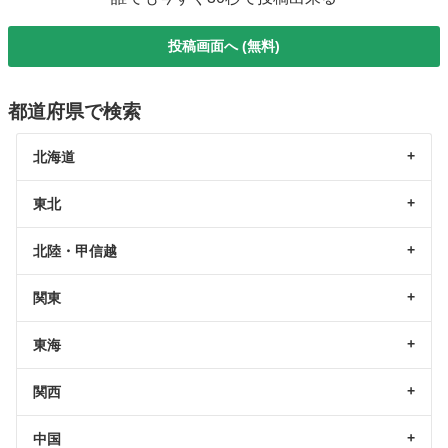
投稿画面へ (無料)
都道府県で検索
北海道
東北
北陸・甲信越
関東
東海
関西
中国