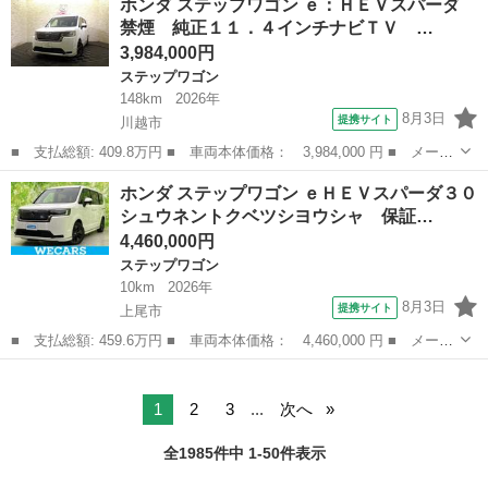
ホンダ ステップワゴン ｅ：ＨＥＶスパーダ
名： Ｓ 社外ナビ ＴＶ キーレス 純正１６インチＡＷ ＥＴ
禁煙 純正１１．４インチナビＴＶ …
Ｃ 片側電動スラ...
3,984,000円
ステップワゴン
148km
2026年
8月3日
提携サイト
川越市
■ 支払総額: 409.8万円 ■ 車両本体価格： 3,984,000 円 ■ メーカ
ー名： ホンダ ■ 車種名： ステップワゴン ■ グレード名：
埼玉
川越市
ステップワゴン
ホンダ ステップワゴン ｅＨＥＶスパーダ３０
ｅ：ＨＥＶスパーダ 禁煙 純正１１．４インチナビＴＶ ＬＥＤ
シュウネントクベツシヨウシャ 保証…
Ｂｌｕｅｔ...
4,460,000円
ステップワゴン
10km
2026年
8月3日
提携サイト
上尾市
■ 支払総額: 459.6万円 ■ 車両本体価格： 4,460,000 円 ■ メーカ
ー名： ホンダ ■ 車種名： ステップワゴン ■ グレード名： ｅ
埼玉
上尾市
ステップワゴン
ＨＥＶスパーダ３０シュウネントクベツシヨウシャ 保証書／純正
１１イン...
1
2
3
...
次へ
全1985件中 1-50件表示