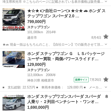
埼玉県和光市 ※こちらのページに記載されている表示価格は販売価格
ではございません 交換車種：NBOX ウェイク フリード オデッセイ プ
埼玉
朝霞市
朝霞駅
ステップワゴン
車両
★☆★ 👉自社ローン👈 ★☆★ 🚗 ホンダ ス
リウス アクア アルファード ヴェルファイア 興味あります。その他車
テップワゴン スパーダ 2.0 …
種もお気軽にコメン...
799,000円
ステップワゴン
101,000km
2014年
越谷市
8月4日
★🚗 現金一括はもちろんのこと、【自社ローン】での販売させて頂い
ております！ 🚗★ " 買い方いろいろ！🎵 " " 安心安全な自社ローン中
埼玉
越谷市
ステップワゴン
カートルズ
ホンダ ステップワゴン Ｇ ＬＳパッケージ
古車販売！🎵🎵 " 【🏠カートルズ越谷店🏠】 【🚗 ホン...
ユーザー買取・両側パワースライドド…
129,000円
ステップワゴン
113,000km
2006年
7月26日
提携サイト
神奈川県 相模原市
■ 支払総額: 22.5万円 ■ 車両本体価格： 129,000 円 ■ メーカー
名： ホンダ ■ 車種名： ステップワゴン ■ グレード名： Ｇ
神奈川
相模原市
ステップワゴン
ホンダ ステップワゴンスパーダ スパーダ ８
ＬＳパッケージ ユーザー買取・両側パワースライドドア・ナビ・バ
人乗り・２列目ベンチシート・ワンオ…
ックカメラ・...
1,690,000円