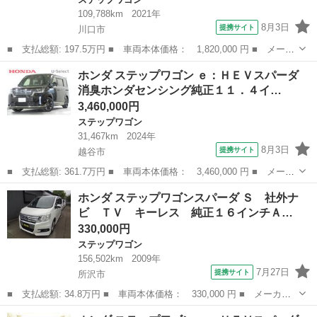
109,788km
2021年
8月3日
提携サイト
川口市
■ 支払総額: 197.5万円 ■ 車両本体価格： 1,820,000 円 ■ メーカ
ー名： ホンダ ■ 車種名： ステップワゴンスパーダ ■ グレード
埼玉
川口市
ステップワゴン
ホンダ ステップワゴン ｅ：ＨＥＶスパーダ
名： ｅ：ＨＥＶスパーダＧホンダセンシング 禁煙 ワンオーナ
消臭ホンダセンシング純正１１．４イ…
ー わくわ...
3,460,000円
ステップワゴン
31,467km
2024年
8月3日
提携サイト
越谷市
■ 支払総額: 361.7万円 ■ 車両本体価格： 3,460,000 円 ■ メーカ
ー名： ホンダ ■ 車種名： ステップワゴン ■ グレード名：
埼玉
越谷市
ステップワゴン
ホンダ ステップワゴンスパーダ Ｓ 社外ナ
ｅ：ＨＥＶスパーダ 消臭ホンダセンシング純正１１．４インチコネ
ビ ＴＶ キーレス 純正１６インチＡ…
クトナビＢ...
330,000円
ステップワゴン
156,502km
2009年
7月27日
提携サイト
所沢市
■ 支払総額: 34.8万円 ■ 車両本体価格： 330,000 円 ■ メーカー
名： ホンダ ■ 車種名： ステップワゴンスパーダ ■ グレード
埼玉
所沢市
ステップワゴン