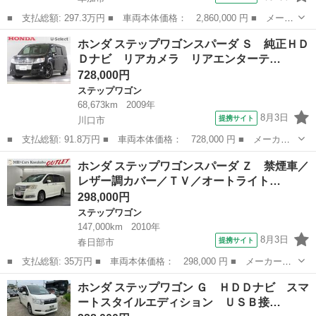
■ 支払総額: 297.3万円 ■ 車両本体価格： 2,860,000 円 ■ メーカ
ー名： ホンダ ■ 車種名： ステップワゴンスパーダ ■ グレード
埼玉
草加市
ステップワゴン
ホンダ ステップワゴンスパーダ Ｓ 純正ＨＤ
名： スパーダ・クールスピリットホンダセンシング ／２オーナー
Ｄナビ リアカメラ リアエンターテ…
／禁煙車...
728,000円
ステップワゴン
68,673km
2009年
8月3日
提携サイト
川口市
■ 支払総額: 91.8万円 ■ 車両本体価格： 728,000 円 ■ メーカー
名： ホンダ ■ 車種名： ステップワゴンスパーダ ■ グレード
埼玉
川口市
ステップワゴン
ホンダ ステップワゴンスパーダ Ｚ 禁煙車／
名： Ｓ 純正ＨＤＤナビ リアカメラ リアエンターテイメントシ
レザー調カバー／ＴＶ／オートライト…
ステム９インチ...
298,000円
ステップワゴン
147,000km
2010年
8月3日
提携サイト
春日部市
■ 支払総額: 35万円 ■ 車両本体価格： 298,000 円 ■ メーカー
名： ホンダ ■ 車種名： ステップワゴンスパーダ ■ グレード
埼玉
春日部市
ステップワゴン
ホンダ ステップワゴン Ｇ ＨＤＤナビ スマ
名： Ｚ 禁煙車／レザー調カバー／ＴＶ／オートライト／オートエ
ートスタイルエディション ＵＳＢ接…
アコン／ドラレコ／...