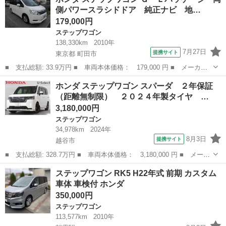
名： スパーダ・クールスピリットホンダセンシング 禁煙車 ９イ
側パワースラシドドア 純正ナビ 地…
ンチナビ...
179,000円
ステップワゴン
138,330km
2010年
7月27日
提携サイト
東京都 町田市
■ 支払総額: 33.9万円 ■ 車両本体価格： 179,000 円 ■ メーカー
名： ホンダ ■ 車種名： ステップワゴン ■ グレード名： Ｇ
東京
町田市
ステップワゴン
ホンダ ステップワゴン スパーダ ２年保証
Ｌパッケージ 両側パワースラシドドア 純正ナビ 地デジ ＴＶ
（距離無制限） ２０２４年製タイヤ …
バックカメラ...
3,180,000円
ステップワゴン
34,978km
2024年
8月3日
提携サイト
越谷市
■ 支払総額: 328.7万円 ■ 車両本体価格： 3,180,000 円 ■ メーカ
ー名： ホンダ ■ 車種名： ステップワゴン ■ グレード名： ス
埼玉
越谷市
ステップワゴン
ステップワゴン RK5 H22年式 前期 カスタム
パーダ ２年保証（距離無制限） ２０２４年製タイヤ 当社点検実
車体 車検付 ホンダ
施車両 ...
350,000円
ステップワゴン
113,577km
2010年