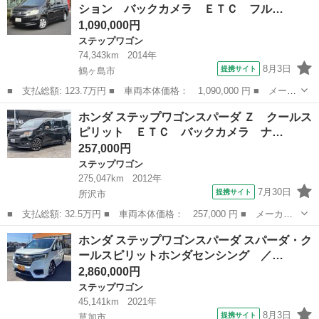
ション バックカメラ ＥＴＣ フル…
１１イン...
1,090,000円
ステップワゴン
74,343km
2014年
8月3日
提携サイト
鶴ヶ島市
■ 支払総額: 123.7万円 ■ 車両本体価格： 1,090,000 円 ■ メーカ
ー名： ホンダ ■ 車種名： ステップワゴン ■ グレード名： Ｇ
埼玉
鶴ヶ島市
ステップワゴン
ホンダ ステップワゴンスパーダ Ｚ クールス
コンフォートセレクション バックカメラ ＥＴＣ フルセグ ＤＶ
ピリット ＥＴＣ バックカメラ ナ…
Ｄ／ＣＤ...
257,000円
ステップワゴン
275,047km
2012年
7月30日
提携サイト
所沢市
■ 支払総額: 32.5万円 ■ 車両本体価格： 257,000 円 ■ メーカー
名： ホンダ ■ 車種名： ステップワゴンスパーダ ■ グレード
埼玉
所沢市
ステップワゴン
ホンダ ステップワゴンスパーダ スパーダ・ク
名： Ｚ クールスピリット ＥＴＣ バックカメラ ナビ オート
ールスピリットホンダセンシング ／…
クルーズコント...
2,860,000円
ステップワゴン
45,141km
2021年
8月3日
提携サイト
草加市