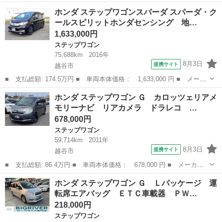
ー名： ホンダ ■ 車種名： ステップワゴン ■ グレード名：
埼玉
草加市
ステップワゴン
ホンダ ステップワゴンスパーダ スパーダ・ク
ｅ：ＨＥＶスパーダ ワンオーナー 当社点検パック実施済車 純正
ールスピリットホンダセンシング 地…
９インチナ...
1,633,000円
ステップワゴン
75,688km
2016年
8月3日
提携サイト
越谷市
■ 支払総額: 174.5万円 ■ 車両本体価格： 1,633,000 円 ■ メーカ
ー名： ホンダ ■ 車種名： ステップワゴンスパーダ ■ グレード
埼玉
越谷市
ステップワゴン
ホンダ ステップワゴン Ｇ カロッツェリアメ
名： スパーダ・クールスピリットホンダセンシング 地デジフルセ
モリーナビ リアカメラ ドラレコ …
グＴＶ ...
678,000円
ステップワゴン
59,714km
2011年
8月3日
提携サイト
越谷市
■ 支払総額: 86.4万円 ■ 車両本体価格： 678,000 円 ■ メーカー
名： ホンダ ■ 車種名： ステップワゴン ■ グレード名： Ｇ
埼玉
越谷市
ステップワゴン
ホンダ ステップワゴン Ｇ Ｌパッケージ 運
カロッツェリアメモリーナビ リアカメラ ドラレコ スライドド
転席エアバッグ ＥＴＣ車載器 ＰＷ…
ア ＥＴＣ フ...
218,000円
ステップワゴン