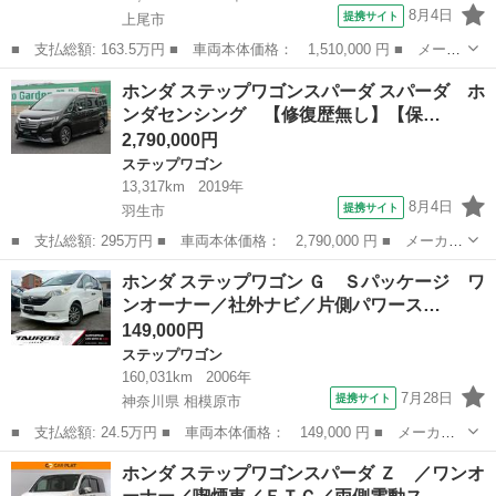
8月4日
提携サイト
上尾市
■ 支払総額: 163.5万円 ■ 車両本体価格： 1,510,000 円 ■ メーカ
ー名： ホンダ ■ 車種名： ステップワゴン ■ グレード名：
埼玉
上尾市
ステップワゴン
ホンダ ステップワゴンスパーダ スパーダ ホ
Ｇ 禁煙車 ８人乗り クルーズコントロール カロッツェリアナ
ンダセンシング 【修復歴無し】【保…
ビ バックカ...
2,790,000円
ステップワゴン
13,317km
2019年
8月4日
提携サイト
羽生市
■ 支払総額: 295万円 ■ 車両本体価格： 2,790,000 円 ■ メーカー
名： ホンダ ■ 車種名： ステップワゴンスパーダ ■ グレード
埼玉
羽生市
ステップワゴン
ホンダ ステップワゴン Ｇ Ｓパッケージ ワ
名： スパーダ ホンダセンシング 【修復歴無し】【保証付】純正
ンオーナー／社外ナビ／片側パワース…
ＳＤインター...
149,000円
ステップワゴン
160,031km
2006年
7月28日
提携サイト
神奈川県 相模原市
■ 支払総額: 24.5万円 ■ 車両本体価格： 149,000 円 ■ メーカー
名： ホンダ ■ 車種名： ステップワゴン ■ グレード名： Ｇ
神奈川
相模原市
ステップワゴン
ホンダ ステップワゴンスパーダ Ｚ ／ワンオ
Ｓパッケージ ワンオーナー／社外ナビ／片側パワースライドドア／