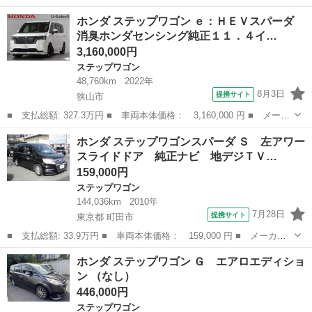
ー名： ホンダ ■ 車種名： ステップワゴン ■ グレード名：
埼玉
所沢市
ステップワゴン
ホンダ ステップワゴン ｅ：ＨＥＶスパーダ
ｅ：ＨＥＶスパーダ 純正ナビ フルセグＴＶ バックモニター 両
消臭ホンダセンシング純正１１．４イ…
側パワース...
3,160,000円
ステップワゴン
48,760km
2022年
8月3日
提携サイト
狭山市
■ 支払総額: 327.3万円 ■ 車両本体価格： 3,160,000 円 ■ メーカ
ー名： ホンダ ■ 車種名： ステップワゴン ■ グレード名：
埼玉
狭山市
ステップワゴン
ホンダ ステップワゴンスパーダ Ｓ 左アワー
ｅ：ＨＥＶスパーダ 消臭ホンダセンシング純正１１．４インチコネ
スライドドア 純正ナビ 地デジＴＶ…
クトナビＢ...
159,000円
ステップワゴン
144,036km
2010年
7月28日
提携サイト
東京都 町田市
■ 支払総額: 33.9万円 ■ 車両本体価格： 159,000 円 ■ メーカー
名： ホンダ ■ 車種名： ステップワゴンスパーダ ■ グレード
東京
町田市
ステップワゴン
ホンダ ステップワゴン Ｇ エアロエディショ
名： Ｓ 左アワースライドドア 純正ナビ 地デジＴＶ バックカ
ン （なし）
メラ ＥＴＣ ...
446,000円
ステップワゴン