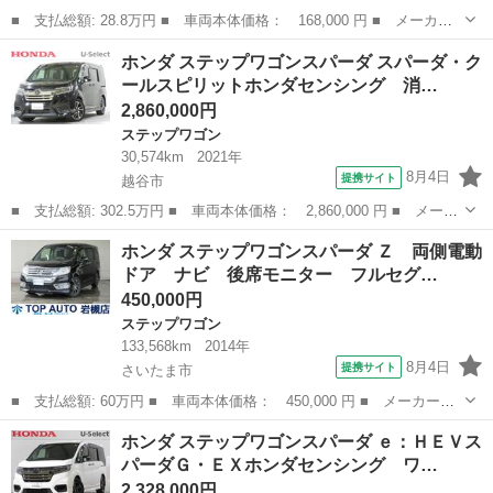
■ 支払総額: 28.8万円 ■ 車両本体価格： 168,000 円 ■ メーカー
名： ホンダ ■ 車種名： ステップワゴン ■ グレード名： ２．
千葉
流山市
ステップワゴン
ホンダ ステップワゴンスパーダ スパーダ・ク
０ＧＬパッケージ ２．０ＧＬパッケージ 車検８年１１月７日 Ａ
ールスピリットホンダセンシング 消…
ＡＣ パワス...
2,860,000円
ステップワゴン
30,574km
2021年
8月4日
提携サイト
越谷市
■ 支払総額: 302.5万円 ■ 車両本体価格： 2,860,000 円 ■ メーカ
ー名： ホンダ ■ 車種名： ステップワゴンスパーダ ■ グレード
埼玉
越谷市
ステップワゴン
ホンダ ステップワゴンスパーダ Ｚ 両側電動
名： スパーダ・クールスピリットホンダセンシング 消臭純正９イ
ドア ナビ 後席モニター フルセグ…
ンチメモ...
450,000円
ステップワゴン
133,568km
2014年
8月4日
提携サイト
さいたま市
■ 支払総額: 60万円 ■ 車両本体価格： 450,000 円 ■ メーカー
名： ホンダ ■ 車種名： ステップワゴンスパーダ ■ グレード
埼玉
さいたま市
ステップワゴン
ホンダ ステップワゴンスパーダ ｅ：ＨＥＶス
名： Ｚ 両側電動ドア ナビ 後席モニター フルセグ ＤＶＤ再
パーダＧ・ＥＸホンダセンシング ワ…
生 ＥＴＣ 全周囲...
2,328,000円