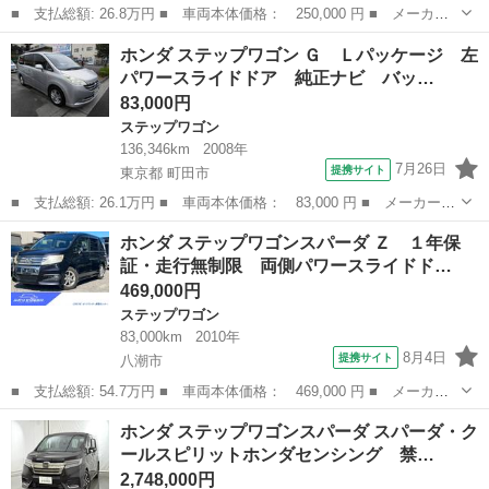
■ 支払総額: 26.8万円 ■ 車両本体価格： 250,000 円 ■ メーカー
名： ホンダ ■ 車種名： ステップワゴン ■ グレード名： スパ
埼玉
所沢市
ステップワゴン
ホンダ ステップワゴン Ｇ Ｌパッケージ 左
ーダＳ Ｚ ＨＤＤナビパッケージ ■ 排気量： 2000cc ■ ドア枚
パワースライドドア 純正ナビ バッ…
数...
83,000円
ステップワゴン
136,346km
2008年
7月26日
提携サイト
東京都 町田市
■ 支払総額: 26.1万円 ■ 車両本体価格： 83,000 円 ■ メーカー
名： ホンダ ■ 車種名： ステップワゴン ■ グレード名： Ｇ
東京
町田市
ステップワゴン
ホンダ ステップワゴンスパーダ Ｚ １年保
Ｌパッケージ 左パワースライドドア 純正ナビ バックカメラ Ｅ
証・走行無制限 両側パワースライドド…
ＴＣ ■ 排気...
469,000円
ステップワゴン
83,000km
2010年
8月4日
提携サイト
八潮市
■ 支払総額: 54.7万円 ■ 車両本体価格： 469,000 円 ■ メーカー
名： ホンダ ■ 車種名： ステップワゴンスパーダ ■ グレード
埼玉
八潮市
ステップワゴン
ホンダ ステップワゴンスパーダ スパーダ・ク
名： Ｚ １年保証・走行無制限 両側パワースライドドア フリッ
ールスピリットホンダセンシング 禁…
プダウンモニタ...
2,748,000円