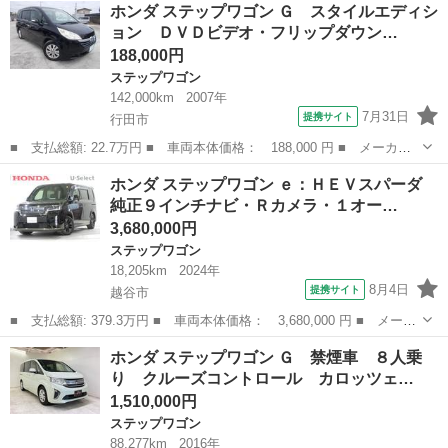
埼玉
さいたま市
ステップワゴン
ホンダ ステップワゴン Ｇ スタイルエディシ
名： Ｚ クールスピリット 後期型 ワンオーナー 両側電動ド
ョン ＤＶＤビデオ・フリップダウン…
ア ハーフレザー バ...
188,000円
ステップワゴン
142,000km
2007年
7月31日
提携サイト
行田市
■ 支払総額: 22.7万円 ■ 車両本体価格： 188,000 円 ■ メーカー
名： ホンダ ■ 車種名： ステップワゴン ■ グレード名： Ｇ
埼玉
行田市
ステップワゴン
ホンダ ステップワゴン ｅ：ＨＥＶスパーダ
スタイルエディション ＤＶＤビデオ・フリップダウンモニター付
純正９インチナビ・Ｒカメラ・１オー…
き！ ■ 排気...
3,680,000円
ステップワゴン
18,205km
2024年
8月4日
提携サイト
越谷市
■ 支払総額: 379.3万円 ■ 車両本体価格： 3,680,000 円 ■ メーカ
ー名： ホンダ ■ 車種名： ステップワゴン ■ グレード名：
埼玉
越谷市
ステップワゴン
ホンダ ステップワゴン Ｇ 禁煙車 ８人乗
ｅ：ＨＥＶスパーダ 純正９インチナビ・Ｒカメラ・１オーナー・禁
り クルーズコントロール カロッツェ…
煙車・ブラ...
1,510,000円
ステップワゴン
88,277km
2016年