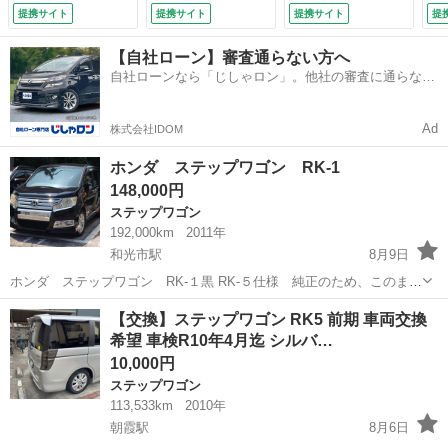
Ｃ・オートエアコ
ｕｅｔｏｏｔｈ・純
ＥＴＣ２．０・アル
ク
提携サイト
提携サイト
提携サイト
提
ン・キーレス・フル
正ナビ・ＥＴＣ・両
ミホイール・パワー
ク
フラットシート・パ
側電動スライド・バ
ゲート・無限フロン
ル
【自社ローン】審査通らない方へ
ワーステアリング
ックカメラ ブレー
トグリル・無限フロ
１
自社ローンなら「じしゃロン」。他社の審査に通らなか
（車検整備付）
キサポート １オー
ントスポイラー・無
タ
った方も
ナー サイドエアバ
限ミラーカバー Ｂ
（
ック 整備記録簿
Ｔオーディオ 禁煙
Ad
株式会社IDOM
キーレス （車検整
（車検整備付）
備付）
ホンダ ステップワゴン RK-1
148,000円
ステップワゴン
192,000km
2011年
和光市駅
8月9日
ホンダ ステップワゴン RK-１黒 RK-５仕様 純正のため、このまま
で車検通ります 程度は良いです。まだまだ走れます。 エンジン快適で
埼玉
和光市
和光市駅
ステップワゴン
【交換】ステップワゴン RK5 前期 車両交換
す。 2年間乗ってますが故障なし。 バッテリー 半年前に交換 オイ
希望 車検R10年4月迄 シルバ…
ル 2026年7月交換...
10,000円
ステップワゴン
113,533km
2010年
朝霞駅
8月6日