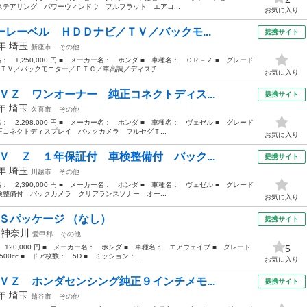
テアリング パワーウィンドウ フルフラット エアコ...
お気に入り
ーレーベル ＨＤＤナビ／ＴＶ／バックモ...
提携サイト
3年
埼玉
新座市
その他
格： 1,250,000 円 ■ メーカー名： ホンダ ■ 車種名： ＣＲ－Ｚ ■ グレード
ＴＶ／バックモニター／ＥＴＣ／車高調／ディスチ...
お気に入り
ＶＺ ワンオーナー 純正コネクトディス...
提携サイト
3年
埼玉
久喜市
その他
格： 2,298,000 円 ■ メーカー名： ホンダ ■ 車種名： ヴェゼル ■ グレード
コネクトディスプレイ バックカメラ フルセグＴ...
お気に入り
Ｖ Ｚ １年保証付 車検整備付 バック...
提携サイト
1年
埼玉
川越市
その他
格： 2,390,000 円 ■ メーカー名： ホンダ ■ 車種名： ヴェゼル ■ グレード
整備付 バックカメラ クリアランスソナー オー...
お気に入り
 Ｓパッケージ （なし）
提携サイト
年
神奈川
愛甲郡
その他
 120,000 円 ■ メーカー名： ホンダ ■ 車種名： エアウェイブ ■ グレード
5
0cc ■ ドア枚数： 5D ■ ミッション：...
お気に入り
ＶＺ ホンダセンシング純正９インチメモ...
提携サイト
2年
埼玉
越谷市
その他