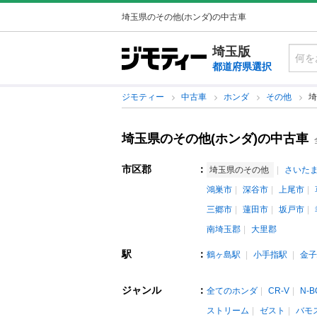
埼玉県のその他(ホンダ)の中古車
埼玉版
都道府県選択
ジモティー
中古車
ホンダ
その他
埼
埼玉県のその他(ホンダ)の中古車
市区郡
：
埼玉県のその他
さいた
鴻巣市
深谷市
上尾市
三郷市
蓮田市
坂戸市
南埼玉郡
大里郡
駅
：
鶴ヶ島駅
小手指駅
金子
ジャンル
：
全てのホンダ
CR-V
N-B
ストリーム
ゼスト
バモ