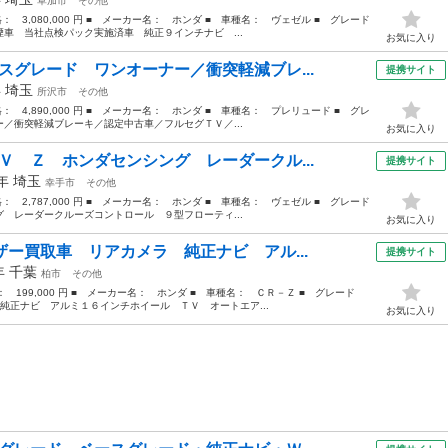
草加市
その他
格： 3,080,000 円 ■ メーカー名： ホンダ ■ 車種名： ヴェゼル ■ グレード
車 当社点検パック実施済車 純正９インチナビ ...
お気に入り
スグレード ワンオーナー／衝突軽減ブレ...
提携サイト
年
埼玉
所沢市
その他
格： 4,890,000 円 ■ メーカー名： ホンダ ■ 車種名： プレリュード ■ グレ
／衝突軽減ブレーキ／認定中古車／フルセグＴＶ／...
お気に入り
Ｖ Ｚ ホンダセンシング レーダークル...
提携サイト
4年
埼玉
幸手市
その他
格： 2,787,000 円 ■ メーカー名： ホンダ ■ 車種名： ヴェゼル ■ グレード
 レーダークルーズコントロール ９型フローティ...
お気に入り
ザー買取車 リアカメラ 純正ナビ アル...
提携サイト
0年
千葉
柏市
その他
格： 199,000 円 ■ メーカー名： ホンダ ■ 車種名： ＣＲ－Ｚ ■ グレード
純正ナビ アルミ１６インチホイール ＴＶ オートエア...
お気に入り