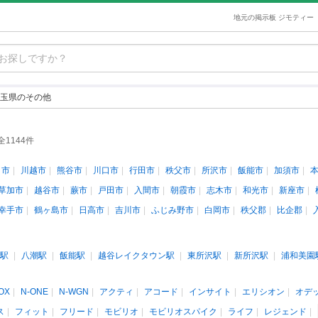
地元の掲示板 ジモティー
玉県のその他
全1144件
ま市
川越市
熊谷市
川口市
行田市
秩父市
所沢市
飯能市
加須市
草加市
越谷市
蕨市
戸田市
入間市
朝霞市
志木市
和光市
新座市
幸手市
鶴ヶ島市
日高市
吉川市
ふじみ野市
白岡市
秩父郡
比企郡
駅
八潮駅
飯能駅
越谷レイクタウン駅
東所沢駅
新所沢駅
浦和美園
OX
N-ONE
N-WGN
アクティ
アコード
インサイト
エリシオン
オデ
ス
フィット
フリード
モビリオ
モビリオスパイク
ライフ
レジェンド