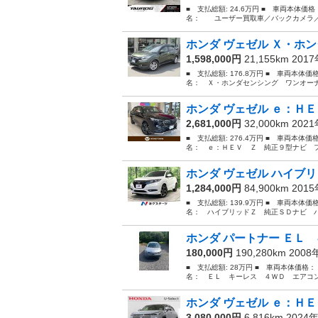
■ 支払総額: 24.6万円 ■ 車両本体価
名： ユーザー買取車／バックカメラ／本
ホンダ ヴェゼル Ｘ・ホン
1,598,000円
21,155km 201
■ 支払総額: 176.8万円 ■ 車両本体価
名： Ｘ・ホンダセンシング ワンオーナ
ホンダ ヴェゼル ｅ：ＨＥ
2,681,000円
32,000km 202
■ 支払総額: 276.4万円 ■ 車両本体価
名： ｅ：ＨＥＶ Ｚ 純正９型ナビ フ
ホンダ ヴェゼル ハイブリ
1,284,000円
84,900km 201
■ 支払総額: 139.9万円 ■ 車両本体価
名： ハイブリッドＺ 純正ＳＤナビ バ
ホンダ パートナー ＥＬ 
180,000円
190,280km 200
■ 支払総額: 28万円 ■ 車両本体価格：
名： ＥＬ キーレス ４ＷＤ エアコン パ
ホンダ ヴェゼル ｅ：ＨＥ
3,080,000円
6,816km 2024