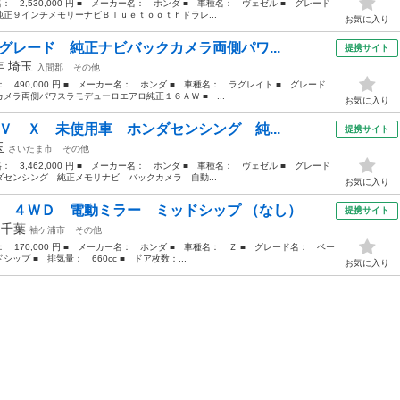
格： 2,530,000 円 ■ メーカー名： ホンダ ■ 車種名： ヴェゼル ■ グレード
正９インチメモリーナビＢｌｕｅｔｏｏｔｈドラレ...
お気に入り
グレード 純正ナビバックカメラ両側パワ...
提携サイト
1年
埼玉
入間郡
その他
格： 490,000 円 ■ メーカー名： ホンダ ■ 車種名： ラグレイト ■ グレード
メラ両側パワスラモデューロエアロ純正１６ＡＷ ■ ...
お気に入り
Ｖ Ｘ 未使用車 ホンダセンシング 純...
提携サイト
玉
さいたま市
その他
格： 3,462,000 円 ■ メーカー名： ホンダ ■ 車種名： ヴェゼル ■ グレード
センシング 純正メモリナビ バックカメラ 自動...
お気に入り
ド ４ＷＤ 電動ミラー ミッドシップ （なし）
提携サイト
年
千葉
袖ケ浦市
その他
格： 170,000 円 ■ メーカー名： ホンダ ■ 車種名： Ｚ ■ グレード名： ベー
プ ■ 排気量： 660cc ■ ドア枚数：...
お気に入り