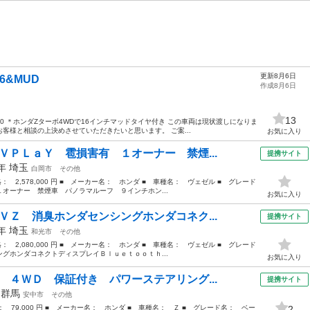
更新8月6日
6&MUD
作成8月6日
13
T10 ＊ホンダZターボ4WDで16インチマッドタイヤ付き この車両は現状渡しになりま
客様と相談の上決めさせていただきたいと思います。 ご案...
お気に入り
ＶＰＬａＹ 雹損害有 １オーナー 禁煙...
提携サイト
2年
埼玉
白岡市
その他
格： 2,578,000 円 ■ メーカー名： ホンダ ■ 車種名： ヴェゼル ■ グレード
オーナー 禁煙車 パノラマルーフ ９インチホン...
お気に入り
ＶＺ 消臭ホンダセンシングホンダコネク...
提携サイト
1年
埼玉
和光市
その他
格： 2,080,000 円 ■ メーカー名： ホンダ ■ 車種名： ヴェゼル ■ グレード
グホンダコネクトディスプレイＢｌｕｅｔｏｏｔｈ...
お気に入り
 ４ＷＤ 保証付き パワーステアリング...
提携サイト
年
群馬
安中市
その他
格： 79,000 円 ■ メーカー名： ホンダ ■ 車種名： Ｚ ■ グレード名： ベー
2