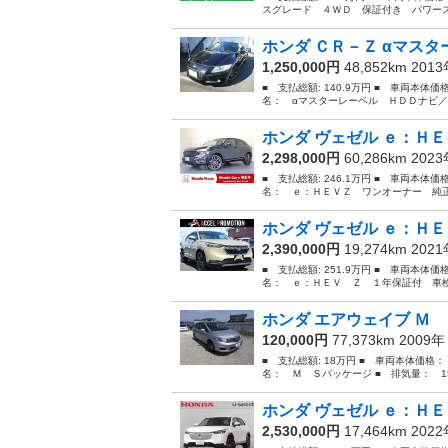
スグレード ４ＷＤ 保証付き パワース
ホンダ ＣＲ－Ｚ αマスタ
1,250,000円
48,852km 201
■ 支払総額: 140.9万円 ■ 車両本体価
名： αマスターレーベル ＨＤＤナビ／
ホンダ ヴェゼル ｅ：ＨＥ
2,298,000円
60,286km 202
■ 支払総額: 246.1万円 ■ 車両本体価
名： ｅ：ＨＥＶＺ ワンオーナー 純正
ホンダ ヴェゼル ｅ：ＨＥ
2,390,000円
19,274km 202
■ 支払総額: 251.9万円 ■ 車両本体価
名： ｅ：ＨＥＶ Ｚ １年保証付 車検
ホンダ エアウェイブ Ｍ
120,000円
77,373km 2009
■ 支払総額: 18万円 ■ 車両本体価格：
名： Ｍ Ｓパッケージ ■ 排気量： 150
ホンダ ヴェゼル ｅ：ＨＥ
2,530,000円
17,464km 202