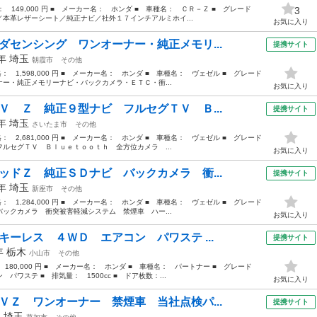
格： 149,000 円 ■ メーカー名： ホンダ ■ 車種名： ＣＲ－Ｚ ■ グレード
3
革レザーシート／純正ナビ／社外１７インチアルミホイ...
お気に入り
ダセンシング ワンオーナー・純正メモリ...
提携サイト
7年
埼玉
朝霞市
その他
格： 1,598,000 円 ■ メーカー名： ホンダ ■ 車種名： ヴェゼル ■ グレード
ー・純正メモリーナビ・バックカメラ・ＥＴＣ・衝...
お気に入り
Ｖ Ｚ 純正９型ナビ フルセグＴＶ Ｂ...
提携サイト
1年
埼玉
さいたま市
その他
格： 2,681,000 円 ■ メーカー名： ホンダ ■ 車種名： ヴェゼル ■ グレード
ルセグＴＶ Ｂｌｕｅｔｏｏｔｈ 全方位カメラ ...
お気に入り
ッドＺ 純正ＳＤナビ バックカメラ 衝...
提携サイト
5年
埼玉
新座市
その他
格： 1,284,000 円 ■ メーカー名： ホンダ ■ 車種名： ヴェゼル ■ グレード
ックカメラ 衝突被害軽減システム 禁煙車 ハー...
お気に入り
キーレス ４ＷＤ エアコン パワステ ...
提携サイト
8年
栃木
小山市
その他
 180,000 円 ■ メーカー名： ホンダ ■ 車種名： パートナー ■ グレード
ワステ ■ 排気量： 1500cc ■ ドア枚数：...
お気に入り
ＶＺ ワンオーナー 禁煙車 当社点検パ...
提携サイト
年
埼玉