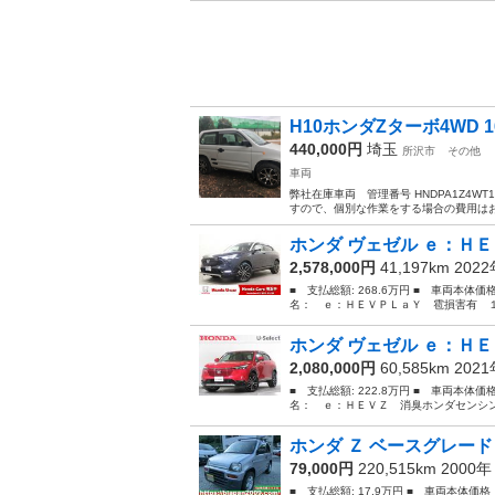
H10ホンダZターボ4WD 1
440,000円
埼玉
所沢市
その他
車両
弊社在庫車両 管理番号 HNDPA1Z4W
すので、個別な作業をする場合の費用はお
ホンダ ヴェゼル ｅ：ＨＥ
2,578,000円
41,197km 202
■ 支払総額: 268.6万円 ■ 車両本体価
名： ｅ：ＨＥＶＰＬａＹ 雹損害有 １
ホンダ ヴェゼル ｅ：ＨＥ
2,080,000円
60,585km 202
■ 支払総額: 222.8万円 ■ 車両本体価
名： ｅ：ＨＥＶＺ 消臭ホンダセンシン
ホンダ Ｚ ベースグレード
79,000円
220,515km 2000
■ 支払総額: 17.9万円 ■ 車両本体価