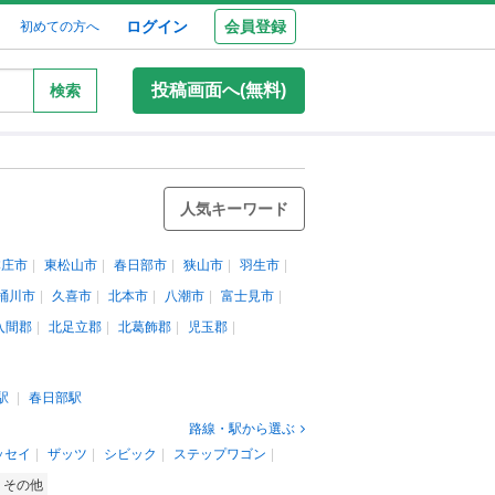
ログイン
会員登録
初めての方へ
投稿画面へ(無料)
検索
人気キーワード
本庄市
東松山市
春日部市
狭山市
羽生市
桶川市
久喜市
北本市
八潮市
富士見市
入間郡
北足立郡
北葛飾郡
児玉郡
駅
春日部駅
路線・駅から選ぶ
ッセイ
ザッツ
シビック
ステップワゴン
その他