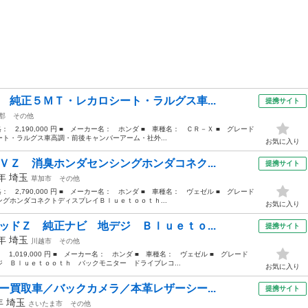
 純正５ＭＴ・レカロシート・ラルグス車...
提携サイト
郡
その他
格： 2,190,000 円 ■ メーカー名： ホンダ ■ 車種名： ＣＲ－Ｘ ■ グレード
ト・ラルグス車高調・前後キャンバーアーム・社外...
お気に入り
ＶＺ 消臭ホンダセンシングホンダコネク...
提携サイト
4年
埼玉
草加市
その他
格： 2,790,000 円 ■ メーカー名： ホンダ ■ 車種名： ヴェゼル ■ グレード
グホンダコネクトディスプレイＢｌｕｅｔｏｏｔｈ...
お気に入り
ッドＺ 純正ナビ 地デジ Ｂｌｕｅｔｏ...
提携サイト
4年
埼玉
川越市
その他
： 1,019,000 円 ■ メーカー名： ホンダ ■ 車種名： ヴェゼル ■ グレード
 Ｂｌｕｅｔｏｏｔｈ バックモニター ドライブレコ...
お気に入り
ー買取車／バックカメラ／本革レザーシー...
提携サイト
0年
埼玉
さいたま市
その他