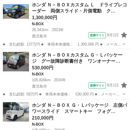
鹿児島
鹿児島市
N-BOX
ホンダ Ｎ－ＢＯＸカスタム Ｌ ドライブレコ
名： Ｇ・Ｌターボホンダセンシング オートライト 電動格納ミラ
ーダー 両側スライド・片側電動 ク…
ー ＥＴＣ ...
1,300,000円
N-BOX
26,341km
2023年
8月1日
提携サイト
鹿児島市
■ 支払総額: 137万円 ■ 車両本体価格： 1,300,000 円 ■ メーカー
名： ホンダ ■ 車種名： Ｎ－ＢＯＸカスタム ■ グレード名：
鹿児島
鹿児島市
N-BOX
ホンダ Ｎ－ＢＯＸカスタム Ｇ・Ｌパッケー
Ｌ ドライブレコーダー 両側スライド・片側電動 クリアランスソ
ジ グー故障診断書付き ワンオーナー…
ナー オー...
530,000円
N-BOX
105,826km
2016年
8月1日
提携サイト
鹿児島市
■ 支払総額: 58万円 ■ 車両本体価格： 530,000 円 ■ メーカー
名： ホンダ ■ 車種名： Ｎ－ＢＯＸカスタム ■ グレード名：
鹿児島
鹿児島市
N-BOX
ホンダ Ｎ－ＢＯＸ Ｇ・Ｌパッケージ 左側パ
Ｇ・Ｌパッケージ グー故障診断書付き ワンオーナー 後期 パワ
ワースライド スマートキー フォグ…
スラ 地デジナビ...
210,000円
N-BOX