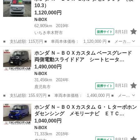
10.3）
ックカメラ ...
1,120,000円
N-BOX
62,905km
2019年
8月1日
提携サイト
いちき串木野市
■ 支払総額: 115万円 ■ 車両本体価格： 1,120,000 円 ■ メーカー
名： ホンダ ■ 車種名： Ｎ－ＢＯＸ ■ グレード名： Ｇホンダ
鹿児島
いちき串木野市
N-BOX
ホンダ Ｎ－ＢＯＸカスタム ベースグレード
センシング ■ 排気量： 660cc ■ ドア枚数： 5D ■ ミッショ...
両側電動スライドドア シートヒータ…
1,490,000円
N-BOX
31,456km
2024年
8月1日
提携サイト
鹿児島市
■ 支払総額: 155.9万円 ■ 車両本体価格： 1,490,000 円 ■ メーカ
ー名： ホンダ ■ 車種名： Ｎ－ＢＯＸカスタム ■ グレード
鹿児島
鹿児島市
N-BOX
ホンダ Ｎ－ＢＯＸカスタム Ｇ・Ｌターボホン
名： ベースグレード 両側電動スライドドア シートヒーター 衝
ダセンシング メモリーナビ ＥＴＣ…
突軽減Ｂ レ...
1,040,000円
N-BOX
71,333km
2018年
8月1日
提携サイト