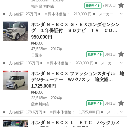
145,606km
2011年
7月30日
提携サイト
福岡県 福岡市
■ 支払総額: 25万円 ■ 車両本体価格： 210,000 円 ■ メーカー
名： ホンダ ■ 車種名： Ｎ－ＢＯＸ ■ グレード名： Ｇ・Ｌパ
福岡
福岡市
N-BOX
ホンダ Ｎ－ＢＯＸ Ｇ・ＥＸホンダセンシン
ッケージ 左側パワースライド スマートキー フォグランプ ■ 排
グ １年保証付 ＳＤナビ ＴＶ ＣＤ…
気量： 660...
950,000円
N-BOX
47,523km
2017年
8月1日
提携サイト
日置市
■ 支払総額: 105万円 ■ 車両本体価格： 950,000 円 ■ メーカー
名： ホンダ ■ 車種名： Ｎ－ＢＯＸ ■ グレード名： Ｇ・ＥＸ
鹿児島
日置市
N-BOX
ホンダ Ｎ－ＢＯＸ ファッションスタイル 地
ホンダセンシング １年保証付 ＳＤナビ ＴＶ ＣＤ バックカメ
デジチューナー Ｗパワスラ 追突軽…
ラ ブルートゥ...
1,725,000円
N-BOX
22,518km
2024年
8月1日
提携サイト
薩摩川内市
■ 支払総額: 178.6万円 ■ 車両本体価格： 1,725,000 円 ■ メーカ
ー名： ホンダ ■ 車種名： Ｎ－ＢＯＸ ■ グレード名： ファッ
鹿児島
薩摩川内市
N-BOX
ホンダ Ｎ－ＢＯＸ Ｌ ＥＴＣ バックカメ
ションスタイル 地デジチューナー Ｗパワスラ 追突軽減ブレー