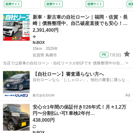
ッシュスタート／ア
ド スマートキープ
ーナー 両側パワー
９
提携サイト
提携サイト
提携サイト
提
イドリングストップ
ッシュスタート 横
スライドドア ホン
ク
／横滑り防止装置／
滑防止装置 ナビＴ
ダセンシング ＥＴ
ー
新車・新古車の自社ローン｜福岡・佐賀・長
アルミホイール／Ｈ
Ｖ オートエアコ
Ｃ シートヒータ
コ
崎｜債務整理中、自己破産直後でも安心！…
ＩＤライト／盗難防
ン ＵＳＢポート
ー パドルシフト
ン
2,391,400円
止 （検9.1）
エアバック ドライ
ステアリングスイッ
害
ブレコーダー （検
チ ハーフレザーシ
ー
9.2）
ート バックカメ
ヘ
N-BOX
ラ ＬＥＤ （検
9.
15km
2025年
9.11）
佐賀県 鳥栖市
7月3日
当店では新車の自社ローン・自社リースが好評です 債務整理中や自己
破産直後の方が審査通過しております。 独自の柔軟な審査により、諦
佐賀
鳥栖市
N-BOX
車両
【自社ローン】審査通らない方へ
めていた新車の購入が可能です。 現在未払い中の方も先ずはご相談く
自社ローンなら「じしゃロン」。他社の審査に通らなか
ださい。 ...
った方も
Ad
株式会社IDOM
安心☆1年間の保証付き‼️26年式！月々1.2万
円〜分割払い可❗️ 車検2年付…
438,000円
N-BOX