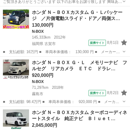
ご覧頂きありがとうございます 以下のお車をお譲り致します 興味あり
ましたらお問い合わせください 初めに 定型文のみ 値引きや分割には
鹿児島
鹿児島市
鹿児島駅
N-BOX
お買い得
ホンダ Ｎ－ＢＯＸカスタム Ｇ・Ｌパッケー
対応しません 現車確認 購入まで時間のかかる方も 後回しと致します
ジ ／片側電動スライド・ドア／両側ス…
最後までしっ...
130,000円
N-BOX
145,333km
2012年
8月1日
提携サイト
福岡県 古賀市
■ 支払総額: 16万円 ■ 車両本体価格： 130,000 円 ■ メーカー
名： ホンダ ■ 車種名： Ｎ－ＢＯＸカスタム ■ グレード名：
福岡
古賀市
N-BOX
ホンダ Ｎ－ＢＯＸ Ｇ・Ｌ メモリーナビ フ
Ｇ・Ｌパッケージ ／片側電動スライド・ドア／両側スライド・ドア
ルセグ リアカメラ ＥＴＣ ドラレ…
／スマートキー／...
920,000円
N-BOX
71,297km
2018年
8月2日
提携サイト
霧島市
■ 支払総額: 98.4万円 ■ 車両本体価格： 920,000 円 ■ メーカー
名： ホンダ ■ 車種名： Ｎ－ＢＯＸ ■ グレード名： Ｇ・Ｌ
鹿児島
霧島市
N-BOX
ホンダ Ｎ－ＢＯＸカスタム ターボコーディネ
メモリーナビ フルセグ リアカメラ ＥＴＣ ドラレコ 地デジ
ートスタイル 純正ナビ Ｂｌｕｅｔ…
ＥＣＯＮ Ｌ...
2,045,000円