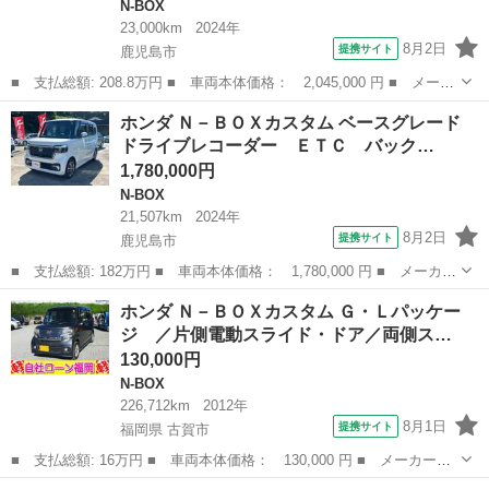
N-BOX
23,000km
2024年
8月2日
提携サイト
鹿児島市
■ 支払総額: 208.8万円 ■ 車両本体価格： 2,045,000 円 ■ メーカ
ー名： ホンダ ■ 車種名： Ｎ－ＢＯＸカスタム ■ グレード
鹿児島
鹿児島市
N-BOX
ホンダ Ｎ－ＢＯＸカスタム ベースグレード
名： ターボコーディネートスタイル 純正ナビ Ｂｌｕｅｔｏｏｔ
ドライブレコーダー ＥＴＣ バック…
ｈ フルセグ...
1,780,000円
N-BOX
21,507km
2024年
8月2日
提携サイト
鹿児島市
■ 支払総額: 182万円 ■ 車両本体価格： 1,780,000 円 ■ メーカー
名： ホンダ ■ 車種名： Ｎ－ＢＯＸカスタム ■ グレード名：
鹿児島
鹿児島市
N-BOX
ホンダ Ｎ－ＢＯＸカスタム Ｇ・Ｌパッケー
ベースグレード ドライブレコーダー ＥＴＣ バックカメラ 両側
ジ ／片側電動スライド・ドア／両側ス…
電動スライ...
130,000円
N-BOX
226,712km
2012年
8月1日
提携サイト
福岡県 古賀市
■ 支払総額: 16万円 ■ 車両本体価格： 130,000 円 ■ メーカー
名： ホンダ ■ 車種名： Ｎ－ＢＯＸカスタム ■ グレード名：
福岡
古賀市
N-BOX