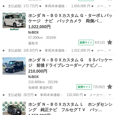
■ 支払総額: 172.7万円 ■ 車両本体価格： 1,650,000 円 ■ メーカ
ー名： ホンダ ■ 車種名： Ｎ－ＢＯＸ ■ グレード名： ベース
鹿児島
鹿児島市
N-BOX
ホンダ Ｎ－ＢＯＸカスタム Ｇ・ターボＬパッ
グレード メモリーナビ リアカメラ シートヒーター 片側電動ス
ケージ ナビ バックカメラ 両側パ…
ライド ...
1,022,000円
N-BOX
57,000km
2016年
8月1日
提携サイト
霧島市
■ 支払総額: 105.8万円 ■ 車両本体価格： 1,022,000 円 ■ メーカ
ー名： ホンダ ■ 車種名： Ｎ－ＢＯＸカスタム ■ グレード
鹿児島
霧島市
N-BOX
ホンダ Ｎ－ＢＯＸカスタム Ｇ ＳＳパッケー
名： Ｇ・ターボＬパッケージ ナビ バックカメラ 両側パワース
ジ 前後ドライブレコーダー／ナビ／…
ライドドア ...
210,000円
N-BOX
216,800km
2013年
7月26日
提携サイト
長崎県 東彼杵郡
■ 支払総額: 26万円 ■ 車両本体価格： 210,000 円 ■ メーカー
名： ホンダ ■ 車種名： Ｎ－ＢＯＸカスタム ■ グレード名：
長崎
東彼杵郡
N-BOX
ホンダ Ｎ－ＢＯＸカスタム Ｌ ホンダセンシ
Ｇ ＳＳパッケージ 前後ドライブレコーダー／ナビ／バックカメラ
ング 純正ナビ フルセグＴＶ バッ…
／ＣＤ再生／両側...