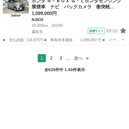
ホンダ Ｎ－ＢＯＸ Ｇ・Ｌホンダセンシング
Ｇ・Ｌパッケージ ＥＴＣ バックカメラ 両側スライド・片側電
禁煙車 ナビ バックカメラ 衝突軽…
動 ナビ ＴＶ...
1,099,000円
N-BOX
18,000km
2019年
8月1日
提携サイト
霧島市
■ 支払総額: 114.8万円 ■ 車両本体価格： 1,099,000 円 ■ メーカ
ー名： ホンダ ■ 車種名： Ｎ－ＢＯＸ ■ グレード名： Ｇ・Ｌ
鹿児島
霧島市
N-BOX
ホンダセンシング 禁煙車 ナビ バックカメラ 衝突軽減 ＥＴ
Ｃ 片側パ...
1
2
3
...
次へ
全620件中 1-50件表示