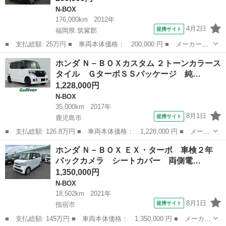
N-BOX
176,000km
2012年
4月2日
提携サイト
福岡県 筑紫郡
■ 支払総額: 25万円 ■ 車両本体価格： 200,000 円 ■ メーカー
名： ホンダ ■ 車種名： Ｎ－ＢＯＸ ■ グレード名： Ｇ ナ
福岡
筑紫郡
N-BOX
ホンダ Ｎ－ＢＯＸカスタム ２トーンカラース
ビ ＴＶ バックカメラ ＥＴＣ スマートキー 禁煙車 ■ 排気
タイル ＧターボＳＳパッケージ 純…
量： 660cc ...
1,228,000円
N-BOX
35,000km
2017年
8月1日
提携サイト
鹿児島市
■ 支払総額: 126.8万円 ■ 車両本体価格： 1,228,000 円 ■ メーカ
ー名： ホンダ ■ 車種名： Ｎ－ＢＯＸカスタム ■ グレード
鹿児島
鹿児島市
N-BOX
ホンダ Ｎ－ＢＯＸ ＥＸ・ターボ 車検２年
名： ２トーンカラースタイル ＧターボＳＳパッケージ 純正ナ
バックカメラ シートカバー 両側電…
ビ Ｂｌｕｅｔ...
1,350,000円
N-BOX
18,502km
2021年
8月1日
提携サイト
指宿市
■ 支払総額: 145万円 ■ 車両本体価格： 1,350,000 円 ■ メーカー