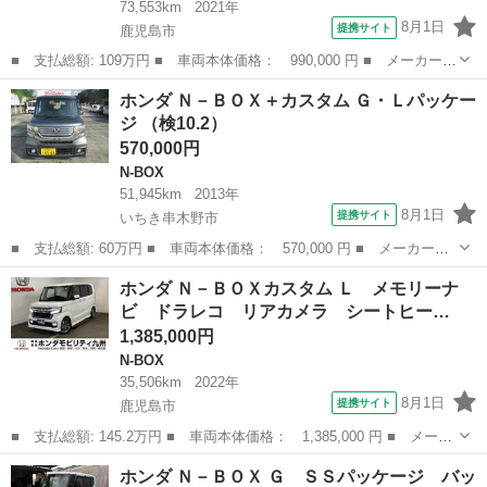
73,553km
2021年
8月1日
提携サイト
鹿児島市
■ 支払総額: 109万円 ■ 車両本体価格： 990,000 円 ■ メーカー
名： ホンダ ■ 車種名： Ｎ－ＢＯＸ ■ グレード名： Ｌ 純正
鹿児島
鹿児島市
N-BOX
ホンダ Ｎ－ＢＯＸ＋カスタム Ｇ・Ｌパッケー
ナビ リアカメラ シートヒーター 追従型クルコン Ａストップ
ジ （検10.2）
Ｂｌｕｅｔｏｏ...
570,000円
N-BOX
51,945km
2013年
8月1日
提携サイト
いちき串木野市
■ 支払総額: 60万円 ■ 車両本体価格： 570,000 円 ■ メーカー
名： ホンダ ■ 車種名： Ｎ－ＢＯＸ＋カスタム ■ グレード
鹿児島
いちき串木野市
N-BOX
ホンダ Ｎ－ＢＯＸカスタム Ｌ メモリーナ
名： Ｇ・Ｌパッケージ ■ 排気量： 660cc ■ ドア枚数： 5D ■
ビ ドラレコ リアカメラ シートヒー…
ミッシ...
1,385,000円
N-BOX
35,506km
2022年
8月1日
提携サイト
鹿児島市
■ 支払総額: 145.2万円 ■ 車両本体価格： 1,385,000 円 ■ メーカ
ー名： ホンダ ■ 車種名： Ｎ－ＢＯＸカスタム ■ グレード
鹿児島
鹿児島市
N-BOX
ホンダ Ｎ－ＢＯＸ Ｇ ＳＳパッケージ バッ
名： Ｌ メモリーナビ ドラレコ リアカメラ シートヒーター