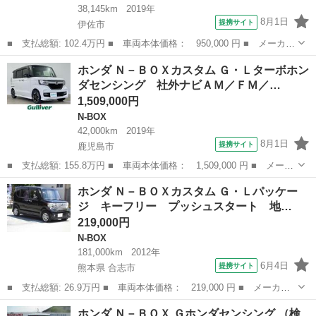
38,145km
2019年
8月1日
提携サイト
伊佐市
■ 支払総額: 102.4万円 ■ 車両本体価格： 950,000 円 ■ メーカー
名： ホンダ ■ 車種名： Ｎ－ＢＯＸ ■ グレード名： Ｇ・Ｌホ
鹿児島
伊佐市
N-BOX
ホンダ Ｎ－ＢＯＸカスタム Ｇ・Ｌターボホン
ンダセンシング スマートキー カーナビ ＡＢＳ 運転席助手席エ
ダセンシング 社外ナビＡＭ／ＦＭ／…
アバック ...
1,509,000円
N-BOX
42,000km
2019年
8月1日
提携サイト
鹿児島市
■ 支払総額: 155.8万円 ■ 車両本体価格： 1,509,000 円 ■ メーカ
ー名： ホンダ ■ 車種名： Ｎ－ＢＯＸカスタム ■ グレード
鹿児島
鹿児島市
N-BOX
ホンダ Ｎ－ＢＯＸカスタム Ｇ・Ｌパッケー
名： Ｇ・Ｌターボホンダセンシング 社外ナビＡＭ／ＦＭ／Ｂｌｕ
ジ キーフリー プッシュスタート 地…
ｅｔｏｏｔｈ...
219,000円
N-BOX
181,000km
2012年
6月4日
提携サイト
熊本県 合志市
■ 支払総額: 26.9万円 ■ 車両本体価格： 219,000 円 ■ メーカー
名： ホンダ ■ 車種名： Ｎ－ＢＯＸカスタム ■ グレード名：
熊本
合志市
N-BOX
ホンダ Ｎ－ＢＯＸ Ｇホンダセンシング （検
Ｇ・Ｌパッケージ キーフリー プッシュスタート 地デジナビ バ