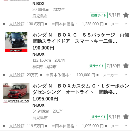
N-BOX
30,664km
2022年
8月1日
提携サイト
鹿児島市
■ 支払総額: 130.8万円 ■ 車両本体価格： 1,238,000 円 ■ メーカ
ー名： ホンダ ■ 車種名： Ｎ－ＢＯＸ ■ グレード名： Ｌ メ
鹿児島
鹿児島市
N-BOX
ホンダ Ｎ－ＢＯＸ Ｇ ＳＳパッケージ 両側
モリーナビ ＥＴＣ リアカメラ ドラレコ 追従型クルコン Ａス
電動スライドドア スマートキー二個…
トップ ...
190,000円
N-BOX
112,163km
2014年
7月30日
提携サイト
福岡県 福岡市
■ 支払総額: 23万円 ■ 車両本体価格： 190,000 円 ■ メーカー
名： ホンダ ■ 車種名： Ｎ－ＢＯＸ ■ グレード名： Ｇ ＳＳ
福岡
福岡市
N-BOX
ホンダ Ｎ－ＢＯＸカスタム Ｇ・Ｌターボホン
パッケージ 両側電動スライドドア スマートキー二個 フルセグテ
ダセンシング オートライト 電動格…
レビナビ ＥＴＣ...
1,095,000円
N-BOX
54,948km
2017年
8月1日
提携サイト
鹿児島市
■ 支払総額: 119.5万円 ■ 車両本体価格： 1,095,000 円 ■ メーカ
ー名： ホンダ ■ 車種名： Ｎ－ＢＯＸカスタム ■ グレード