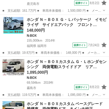
8月2日
提携サイト
鹿児島市
■ 支払総額: 161.7万円 ■ 車両本体価格： 1,500,000 円 ■ メーカ
ー名： ホンダ ■ 車種名： Ｎ－ＢＯＸカスタム ■ グレード
鹿児島
鹿児島市
N-BOX
ホンダ Ｎ－ＢＯＸ Ｇ・Ｌパッケージ イモビ
名： Ｌ ディスプレイオーディオ／衝突安全装置／電動スライドド
ライザ サイドエアバック フロント…
ア／シートヒ...
148,000円
N-BOX
155,000km
2014年
7月24日
提携サイト
福岡県 福岡市
■ 支払総額: 19.8万円 ■ 車両本体価格： 148,000 円 ■ メーカー
名： ホンダ ■ 車種名： Ｎ－ＢＯＸ ■ グレード名： Ｇ・Ｌパ
福岡
福岡市
N-BOX
ホンダ Ｎ－ＢＯＸカスタム Ｇ・Ｌホンダセン
ッケージ イモビライザ サイドエアバック フロントベンチシー
シング 両側電動スライドドア リア…
ト オートエア...
1,095,000円
N-BOX
69,594km
2019年
8月2日
提携サイト
霧島市
■ 支払総額: 119.5万円 ■ 車両本体価格： 1,095,000 円 ■ メーカ
ー名： ホンダ ■ 車種名： Ｎ－ＢＯＸカスタム ■ グレード
鹿児島
霧島市
N-BOX
ホンダ Ｎ－ＢＯＸカスタム ベースグレード
名： Ｇ・Ｌホンダセンシング 両側電動スライドドア リアカメ
禁煙車 両側電動ドア ８インチ純正…