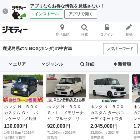
アプリならお得な情報を見逃さない！
インストール
アプリで開く
鹿児島県
検索
ログイン
投稿
鹿児島県のN-BOX(ホンダ)の中古車
人気キーワード
エリア
ジャンル
詳細
新着順
ホンダ Ｎ－ＢＯＸ
ホンダ Ｎ－ＢＯＸ
ホンダ Ｎ－ＢＯＸ
ホ
カスタム Ｇ・Ｌパ
Ｇ・Ｌ メモリーナ
カスタム ターボコ
カ
ッケージ ／片側電
ビ フルセグ リア
ーディネートスタイ
レ
動スライド・ドア／
カメラ ＥＴＣ ド
ル 純正ナビ Ｂｌ
コ
130,000円
920,000円
2,045,000円
1,
両側スライド・ドア
ラレコ 地デジ Ｅ
ｕｅｔｏｏｔｈ フ
バ
145,333km / 2012年
71,297km / 2018年
23,000km / 2024年
21,
／スマートキー／プ
ＣＯＮ ＬＥＤヘッ
ルセグＴＶ ワンオ
電
福岡県 古賀市
霧島市
鹿児島市
鹿