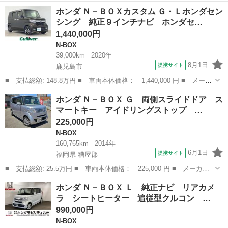
名： ホンダ ■ 車種名： Ｎ－ＢＯＸ ■ グレード名： ＥＸ・タ
鹿児島
指宿市
N-BOX
ホンダ Ｎ－ＢＯＸカスタム Ｇ・Ｌホンダセン
ーボ 車検２年 バックカメラ シートカバー 両側電動スライドド
シング 純正９インチナビ ホンダセ…
ア ナビ ...
1,440,000円
N-BOX
39,000km
2020年
8月1日
提携サイト
鹿児島市
■ 支払総額: 148.8万円 ■ 車両本体価格： 1,440,000 円 ■ メーカ
ー名： ホンダ ■ 車種名： Ｎ－ＢＯＸカスタム ■ グレード
鹿児島
鹿児島市
N-BOX
ホンダ Ｎ－ＢＯＸ Ｇ 両側スライドドア ス
名： Ｇ・Ｌホンダセンシング 純正９インチナビ ホンダセンシン
マートキー アイドリングストップ …
グ アダプテ...
225,000円
N-BOX
160,765km
2014年
6月1日
提携サイト
福岡県 糟屋郡
■ 支払総額: 25.5万円 ■ 車両本体価格： 225,000 円 ■ メーカー
名： ホンダ ■ 車種名： Ｎ－ＢＯＸ ■ グレード名： Ｇ 両側
福岡
糟屋郡
N-BOX
ホンダ Ｎ－ＢＯＸ Ｌ 純正ナビ リアカメ
スライドドア スマートキー アイドリングストップ 電動格納ミラ
ラ シートヒーター 追従型クルコン …
ー ベンチシ...
990,000円
N-BOX