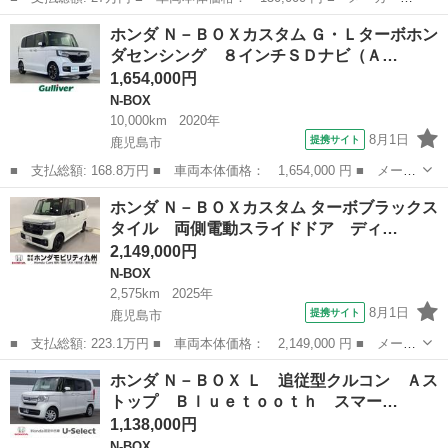
名： ホンダ ■ 車種名： Ｎ－ＢＯＸ ■ グレード名： Ｇ 両側
熊本
山鹿市
N-BOX
ホンダ Ｎ－ＢＯＸカスタム Ｇ・Ｌターボホン
スライドドア ナビ ＴＶ スマートキー アイドリングストップ
ダセンシング ８インチＳＤナビ（Ａ…
電動格納ミラー ...
1,654,000円
N-BOX
10,000km
2020年
8月1日
提携サイト
鹿児島市
■ 支払総額: 168.8万円 ■ 車両本体価格： 1,654,000 円 ■ メーカ
ー名： ホンダ ■ 車種名： Ｎ－ＢＯＸカスタム ■ グレード
鹿児島
鹿児島市
N-BOX
ホンダ Ｎ－ＢＯＸカスタム ターボブラックス
名： Ｇ・Ｌターボホンダセンシング ８インチＳＤナビ（ＡＭ／Ｆ
タイル 両側電動スライドドア ディ…
Ｍ／ＣＤ／Ｄ...
2,149,000円
N-BOX
2,575km
2025年
8月1日
提携サイト
鹿児島市
■ 支払総額: 223.1万円 ■ 車両本体価格： 2,149,000 円 ■ メーカ
ー名： ホンダ ■ 車種名： Ｎ－ＢＯＸカスタム ■ グレード
鹿児島
鹿児島市
N-BOX
ホンダ Ｎ－ＢＯＸ Ｌ 追従型クルコン Ａス
名： ターボブラックスタイル 両側電動スライドドア ディスプレ
トップ Ｂｌｕｅｔｏｏｔｈ スマー…
イオーディオ...
1,138,000円
N-BOX