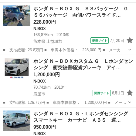
名： ホンダ ■ 車種名： Ｎ－ＢＯＸカスタム ■ グレード名：
鹿児島
鹿児島市
N-BOX
ホンダ Ｎ－ＢＯＸ Ｇ ＳＳパッケージ Ｇ
Ｇ・ターボＬパッケージ 衝突軽減 両側電動 リアシートスライド
ＳＳパッケージ 両側パワースライド…
＆バックテ...
228,000円
N-BOX
166,875km
2013年
7月20日
提携サイト
熊本県 上益城郡
■ 支払総額: 26.8万円 ■ 車両本体価格： 228,000 円 ■ メーカー
名： ホンダ ■ 車種名： Ｎ－ＢＯＸ ■ グレード名： Ｇ ＳＳ
熊本
上益城郡
N-BOX
ホンダ Ｎ－ＢＯＸカスタム Ｇ Ｌホンダセン
パッケージ Ｇ ＳＳパッケージ 両側パワースライドドア 社外フ
シング 衝突被害軽減ブレーキ アイ…
ルセグＴＶ・...
1,200,000円
N-BOX
70,741km
2018年
8月1日
提携サイト
鹿屋市
■ 支払総額: 126.7万円 ■ 車両本体価格： 1,200,000 円 ■ メーカ
ー名： ホンダ ■ 車種名： Ｎ－ＢＯＸカスタム ■ グレード
鹿児島
鹿屋市
N-BOX
ホンダ Ｎ－ＢＯＸ Ｇ・Ｌホンダセンシング
名： Ｇ Ｌホンダセンシング 衝突被害軽減ブレーキ アイドリン
スマートキー カーナビ ＡＢＳ 運…
グストップ ...
950,000円
N-BOX