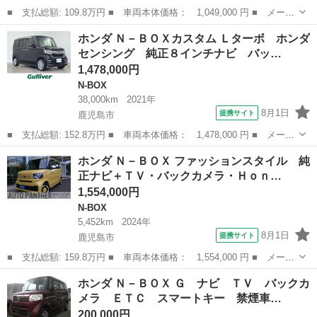
■ 支払総額: 109.8万円 ■ 車両本体価格： 1,049,000 円 ■ メーカ
ー名： ホンダ ■ 車種名： Ｎ－ＢＯＸカスタム ■ グレード
鹿児島
鹿児島市
N-BOX
ホンダ Ｎ－ＢＯＸカスタム Ｌターボ ホンダ
名： Ｇ・Ｌホンダセンシング 純正ナビ ホンダセンシング 両側
センシング 純正８インチナビ バッ…
パワースライ...
1,478,000円
N-BOX
38,000km
2021年
8月1日
提携サイト
鹿児島市
■ 支払総額: 152.8万円 ■ 車両本体価格： 1,478,000 円 ■ メーカ
ー名： ホンダ ■ 車種名： Ｎ－ＢＯＸカスタム ■ グレード
鹿児島
鹿児島市
N-BOX
ホンダ Ｎ－ＢＯＸ ファッションスタイル 純
名： Ｌターボ ホンダセンシング 純正８インチナビ バックカメ
正ナビ＋ＴＶ・バックカメラ・Ｈｏｎ…
ラ 両側パワ...
1,554,000円
N-BOX
5,452km
2024年
8月1日
提携サイト
鹿児島市
■ 支払総額: 159.8万円 ■ 車両本体価格： 1,554,000 円 ■ メーカ
ー名： ホンダ ■ 車種名： Ｎ－ＢＯＸ ■ グレード名： ファッ
鹿児島
鹿児島市
N-BOX
ホンダ Ｎ－ＢＯＸ Ｇ ナビ ＴＶ バックカ
ションスタイル 純正ナビ＋ＴＶ・バックカメラ・ＨｏｎｄａＳＥＮ
メラ ＥＴＣ スマートキー 禁煙車…
ＳＩＮＧ...
200,000円