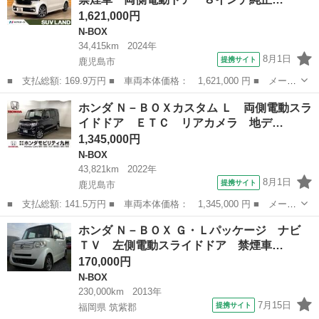
ラ ＥＴＣ ナ...
1,621,000円
N-BOX
34,415km
2024年
8月1日
提携サイト
鹿児島市
■ 支払総額: 169.9万円 ■ 車両本体価格： 1,621,000 円 ■ メーカ
ー名： ホンダ ■ 車種名： Ｎ－ＢＯＸカスタム ■ グレード
鹿児島
鹿児島市
N-BOX
ホンダ Ｎ－ＢＯＸカスタム Ｌ 両側電動スラ
名： ベースグレード 禁煙車 両側電動ドア ８インチ純正ナビ
イドドア ＥＴＣ リアカメラ 地デ…
バックカメラ...
1,345,000円
N-BOX
43,821km
2022年
8月1日
提携サイト
鹿児島市
■ 支払総額: 141.5万円 ■ 車両本体価格： 1,345,000 円 ■ メーカ
ー名： ホンダ ■ 車種名： Ｎ－ＢＯＸカスタム ■ グレード
鹿児島
鹿児島市
N-BOX
ホンダ Ｎ－ＢＯＸ Ｇ・Ｌパッケージ ナビ
名： Ｌ 両側電動スライドドア ＥＴＣ リアカメラ 地デジ対
ＴＶ 左側電動スライドドア 禁煙車…
応 セキュリテ...
170,000円
N-BOX
230,000km
2013年
7月15日
提携サイト
福岡県 筑紫郡