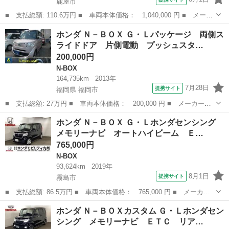
鹿屋市
■ 支払総額: 110.6万円 ■ 車両本体価格： 1,040,000 円 ■ メーカ
ー名： ホンダ ■ 車種名： Ｎ－ＢＯＸカスタム ■ グレード
鹿児島
鹿屋市
N-BOX
ホンダ Ｎ－ＢＯＸ Ｇ・Ｌパッケージ 両側ス
名： Ｇ・Ｌターボホンダセンシング メモリーナビ ＥＴＣ リア
ライドドア 片側電動 プッシュスタ…
カメラ 両側...
200,000円
N-BOX
164,735km
2013年
7月28日
提携サイト
福岡県 福岡市
■ 支払総額: 27万円 ■ 車両本体価格： 200,000 円 ■ メーカー
名： ホンダ ■ 車種名： Ｎ－ＢＯＸ ■ グレード名： Ｇ・Ｌパ
福岡
福岡市
N-BOX
ホンダ Ｎ－ＢＯＸ Ｇ・Ｌホンダセンシング
ッケージ 両側スライドドア 片側電動 プッシュスタート スマー
メモリーナビ オートハイビーム Ｅ…
トキー ■ 排気...
765,000円
N-BOX
93,624km
2019年
8月1日
提携サイト
霧島市
■ 支払総額: 86.5万円 ■ 車両本体価格： 765,000 円 ■ メーカー
名： ホンダ ■ 車種名： Ｎ－ＢＯＸ ■ グレード名： Ｇ・Ｌホ
鹿児島
霧島市
N-BOX
ホンダ Ｎ－ＢＯＸカスタム Ｇ・Ｌホンダセン
ンダセンシング メモリーナビ オートハイビーム ＥＴＣ 車線逸
シング メモリーナビ ＥＴＣ リア…
脱センサー ...