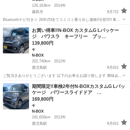
126,163km
2014年
霧島市
8月7日
Bluetoothナビ付き☆ 26年式❗️全てコミコミ乗り出し価格‼️分割可❗️ 車検2
年付き！【名義変更代込み】大人気☆ホンダ N-BOX G・Lパッケージ
鹿児島
霧島市
N-BOX
お買い得車‼️N-BOX カスタムG Lパッケー
☆ステアリングスイッチ付き☆Bluetoothナビ付き☆走行中DV...
ジ パワスラ キーフリー プッ…
139,800円
N-BOX
202,740km
2012年
鹿児島駅
8月6日
ご覧頂きありがとうございます 以下のお車をお譲り致します 興味あり
ましたらお問い合わせください 初めに 定型文のみ 値引きや分割には
鹿児島
鹿児島市
鹿児島駅
N-BOX
お買い得
期間限定‼️車検2年付N-BOXカスタムG Lパッ
対応しません 現車確認 購入まで時間のかかる方も 後回しと致します
ケージ パワースライドドア …
最後までしっ...
169,800円
N-BOX
191,655km
2013年
鹿児島駅
8月6日