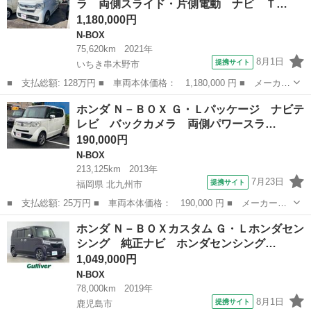
ラ 両側スライド・片側電動 ナビ Ｔ…
キ フルフ...
1,180,000円
N-BOX
75,620km
2021年
8月1日
提携サイト
いちき串木野市
■ 支払総額: 128万円 ■ 車両本体価格： 1,180,000 円 ■ メーカー
名： ホンダ ■ 車種名： Ｎ－ＢＯＸ ■ グレード名： Ｌ ＥＴ
鹿児島
いちき串木野市
N-BOX
ホンダ Ｎ－ＢＯＸ Ｇ・Ｌパッケージ ナビテ
Ｃ バックカメラ 両側スライド・片側電動 ナビ ＴＶ クリアラ
レビ バックカメラ 両側パワースラ…
ンスソナー...
190,000円
N-BOX
213,125km
2013年
7月23日
提携サイト
福岡県 北九州市
■ 支払総額: 25万円 ■ 車両本体価格： 190,000 円 ■ メーカー
名： ホンダ ■ 車種名： Ｎ－ＢＯＸ ■ グレード名： Ｇ・Ｌパ
福岡
北九州市
N-BOX
ホンダ Ｎ－ＢＯＸカスタム Ｇ・Ｌホンダセン
ッケージ ナビテレビ バックカメラ 両側パワースライドドア ア
シング 純正ナビ ホンダセンシング…
イドリングストッ...
1,049,000円
N-BOX
78,000km
2019年
8月1日
提携サイト
鹿児島市