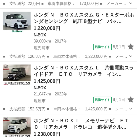
■ 支払総額: 22万円 ■ 車両本体価格： 170,000 円 ■ メーカー
名： ホンダ ■ 車種名： Ｎ－ＢＯＸ ■ グレード名： Ｇ・Ｌパ
福岡
筑紫郡
N-BOX
ホンダ Ｎ－ＢＯＸカスタム Ｇ・ＥＸターボホ
ッケージ ナビ ＴＶ 左側電動スライドドア 禁煙車 ■ 排気
ンダセンシング 純正８型ナビ バッ…
量： 660cc ...
1,220,000円
N-BOX
39,000km
2017年
8月1日
提携サイト
鹿児島市
■ 支払総額: 126.8万円 ■ 車両本体価格： 1,220,000 円 ■ メーカ
ー名： ホンダ ■ 車種名： Ｎ－ＢＯＸカスタム ■ グレード
鹿児島
鹿児島市
N-BOX
ホンダ Ｎ－ＢＯＸカスタム Ｌ 片側電動スラ
名： Ｇ・ＥＸターボホンダセンシング 純正８型ナビ バックカメ
イドドア ＥＴＣ リアカメラ イン…
ラ Ａｐｐｌ...
1,425,000円
N-BOX
21,047km
2022年
8月1日
提携サイト
鹿屋市
■ 支払総額: 152.5万円 ■ 車両本体価格： 1,425,000 円 ■ メーカ
ー名： ホンダ ■ 車種名： Ｎ－ＢＯＸカスタム ■ グレード
鹿児島
鹿屋市
N-BOX
ホンダ Ｎ－ＢＯＸ Ｌ メモリーナビ ＥＴ
名： Ｌ 片側電動スライドドア ＥＴＣ リアカメラ インテリキ
Ｃ リアカメラ ドラレコ 追従型クル…
ー 地デジフ...
1,238,000円