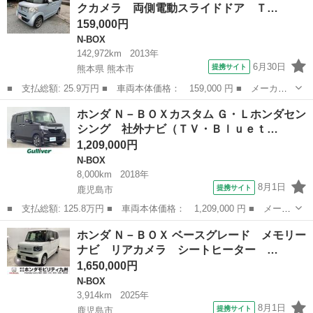
クカメラ 両側電動スライドドア Ｔ…
インテリキー...
159,000円
N-BOX
142,972km
2013年
6月30日
提携サイト
熊本県 熊本市
■ 支払総額: 25.9万円 ■ 車両本体価格： 159,000 円 ■ メーカー
名： ホンダ ■ 車種名： Ｎ－ＢＯＸ ■ グレード名： Ｇ ＳＳ
熊本
熊本市
N-BOX
ホンダ Ｎ－ＢＯＸカスタム Ｇ・Ｌホンダセン
パッケージ バックカメラ 両側電動スライドドア ＴＶ スマート
シング 社外ナビ（ＴＶ・Ｂｌｕｅｔ…
キー アイド...
1,209,000円
N-BOX
8,000km
2018年
8月1日
提携サイト
鹿児島市
■ 支払総額: 125.8万円 ■ 車両本体価格： 1,209,000 円 ■ メーカ
ー名： ホンダ ■ 車種名： Ｎ－ＢＯＸカスタム ■ グレード
鹿児島
鹿児島市
N-BOX
ホンダ Ｎ－ＢＯＸ ベースグレード メモリー
名： Ｇ・Ｌホンダセンシング 社外ナビ（ＴＶ・Ｂｌｕｅｔｏｏｔ
ナビ リアカメラ シートヒーター …
ｈ・ＤＶＤ）...
1,650,000円
N-BOX
3,914km
2025年
8月1日
提携サイト
鹿児島市