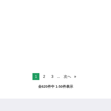
1
2
3
...
次へ
全620件中 1-50件表示
ページTOPへ
ジモティー
中古車
ホンダ
N-BOX
鹿児島県のN-BOX