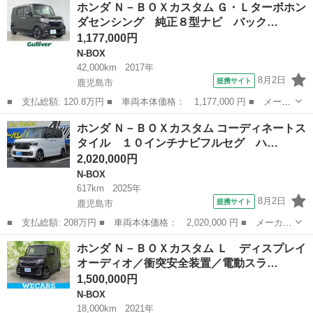
ホンダ Ｎ－ＢＯＸカスタム Ｇ・Ｌターボホン
Ｇ・Ｌパッケージ ／片側電動スライド・ドア／両側スライド・ドア
ダセンシング 純正８型ナビ バック…
／スマートキー／...
1,177,000円
N-BOX
42,000km
2017年
8月2日
提携サイト
鹿児島市
■ 支払総額: 120.8万円 ■ 車両本体価格： 1,177,000 円 ■ メーカ
ー名： ホンダ ■ 車種名： Ｎ－ＢＯＸカスタム ■ グレード
鹿児島
鹿児島市
N-BOX
ホンダ Ｎ－ＢＯＸカスタム コーディネートス
名： Ｇ・Ｌターボホンダセンシング 純正８型ナビ バックカメ
タイル １０インチナビフルセグ ハ…
ラ 両側パワー...
2,020,000円
N-BOX
617km
2025年
8月2日
提携サイト
鹿児島市
■ 支払総額: 208万円 ■ 車両本体価格： 2,020,000 円 ■ メーカー
名： ホンダ ■ 車種名： Ｎ－ＢＯＸカスタム ■ グレード名：
鹿児島
鹿児島市
N-BOX
ホンダ Ｎ－ＢＯＸカスタム Ｌ ディスプレイ
コーディネートスタイル １０インチナビフルセグ ハーフレザー＆
オーディオ／衝突安全装置／電動スラ…
ヒーター ...
1,500,000円
N-BOX
18,000km
2021年