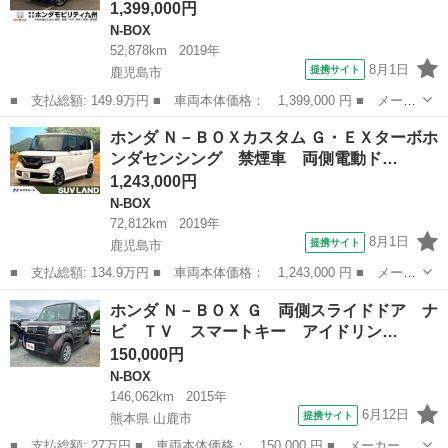
1,399,000円
N-BOX
52,878km
2019年
8月1日
提携サイト
鹿児島市
■ 支払総額: 149.9万円 ■ 車両本体価格： 1,399,000 円 ■ メーカ
ー名： ホンダ ■ 車種名： Ｎ－ＢＯＸカスタム ■ グレード
鹿児島
鹿児島市
N-BOX
ホンダ Ｎ－ＢＯＸカスタム Ｇ・ＥＸターボホ
名： Ｇ・Ｌホンダセンシング メモリーナビ ＥＴＣ リアカメ
ンダセンシング 禁煙車 両側電動ド…
ラ シートヒー...
1,243,000円
N-BOX
72,812km
2019年
8月1日
提携サイト
鹿児島市
■ 支払総額: 134.9万円 ■ 車両本体価格： 1,243,000 円 ■ メーカ
ー名： ホンダ ■ 車種名： Ｎ－ＢＯＸカスタム ■ グレード
鹿児島
鹿児島市
N-BOX
ホンダ Ｎ－ＢＯＸ Ｇ 両側スライドドア ナ
名： Ｇ・ＥＸターボホンダセンシング 禁煙車 両側電動ドア １
ビ ＴＶ スマートキー アイドリン…
１インチナビ...
150,000円
N-BOX
146,062km
2015年
6月12日
提携サイト
熊本県 山鹿市
■ 支払総額: 27万円 ■ 車両本体価格： 150,000 円 ■ メーカー