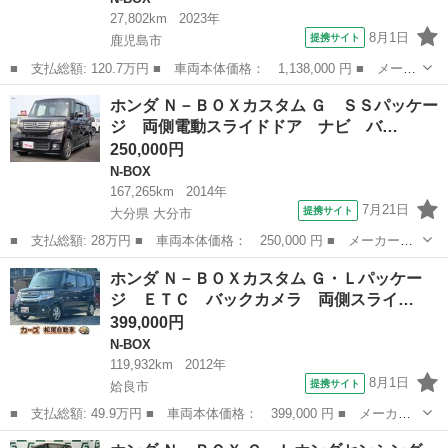
27,802km
2023年
8月1日
提携サイト
鹿児島市
■ 支払総額: 120.7万円 ■ 車両本体価格： 1,138,000 円 ■ メーカ
ー名： ホンダ ■ 車種名： Ｎ－ＢＯＸ ■ グレード名： Ｌ 追
鹿児島
鹿児島市
N-BOX
ホンダ Ｎ－ＢＯＸカスタム Ｇ ＳＳパッケー
従型クルコン Ａストップ Ｂｌｕｅｔｏｏｔｈ スマートキ リア
ジ 両側電動スライドドア ナビ バ…
カメラ ...
250,000円
N-BOX
167,265km
2014年
7月21日
提携サイト
大分県 大分市
■ 支払総額: 28万円 ■ 車両本体価格： 250,000 円 ■ メーカー
名： ホンダ ■ 車種名： Ｎ－ＢＯＸカスタム ■ グレード名：
大分
大分市
N-BOX
ホンダ Ｎ－ＢＯＸカスタム Ｇ・Ｌパッケー
Ｇ ＳＳパッケージ 両側電動スライドドア ナビ バックモニタ
ジ ＥＴＣ バックカメラ 両側スライ…
ー ＴＶ スマート...
399,000円
N-BOX
119,932km
2012年
8月1日
提携サイト
姶良市
■ 支払総額: 49.9万円 ■ 車両本体価格： 399,000 円 ■ メーカー
名： ホンダ ■ 車種名： Ｎ－ＢＯＸカスタム ■ グレード名：
鹿児島
姶良市
N-BOX