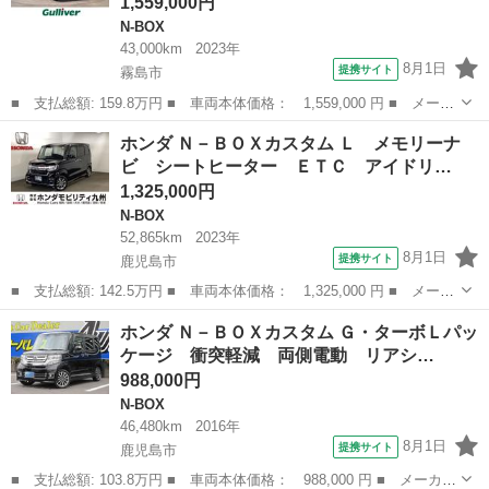
1,559,000円
N-BOX
43,000km
2023年
8月1日
提携サイト
霧島市
■ 支払総額: 159.8万円 ■ 車両本体価格： 1,559,000 円 ■ メーカ
ー名： ホンダ ■ 車種名： Ｎ－ＢＯＸカスタム ■ グレード
鹿児島
霧島市
N-BOX
ホンダ Ｎ－ＢＯＸカスタム Ｌ メモリーナ
名： Ｌ ホンダセンシング 純正ナビ フルセグＴＶ バックカメ
ビ シートヒーター ＥＴＣ アイドリ…
ラ デジタル...
1,325,000円
N-BOX
52,865km
2023年
8月1日
提携サイト
鹿児島市
■ 支払総額: 142.5万円 ■ 車両本体価格： 1,325,000 円 ■ メーカ
ー名： ホンダ ■ 車種名： Ｎ－ＢＯＸカスタム ■ グレード
鹿児島
鹿児島市
N-BOX
ホンダ Ｎ－ＢＯＸカスタム Ｇ・ターボＬパッ
名： Ｌ メモリーナビ シートヒーター ＥＴＣ アイドリング
ケージ 衝突軽減 両側電動 リアシ…
衝突軽減ブレ...
988,000円
N-BOX
46,480km
2016年
8月1日
提携サイト
鹿児島市
■ 支払総額: 103.8万円 ■ 車両本体価格： 988,000 円 ■ メーカー