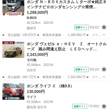
ホンダ Ｎ－ＢＯＸカスタム Ｌターボ★純正８
ッケージ ７５ プッシュスタート スマートキー アイドリングス
インチナビ☆ホンダセンシング☆禁煙…
トップ ＥＴ...
1,298,000円
N-BOX
46,523km
2021年
8月2日
提携サイト
藤枝市
■ 支払総額: 139.9万円 ■ 車両本体価格： 1,298,000 円 ■ メーカ
ー名： ホンダ ■ 車種名： Ｎ－ＢＯＸカスタム ■ グレード
静岡
藤枝市
N-BOX
ホンダ ヴェゼル ｅ：ＨＥＶ Ｚ オートクル
名： Ｌターボ★純正８インチナビ☆ホンダセンシング☆禁煙車☆
ーズ 踏み間違え防止 ＬＥＤヘッド…
純正８型ナビ...
2,343,000円
その他
45,844km
2021年
8月2日
提携サイト
浜松市
■ 支払総額: 245.7万円 ■ 車両本体価格： 2,343,000 円 ■ メーカ
ー名： ホンダ ■ 車種名： ヴェゼル ■ グレード名： ｅ：ＨＥ
静岡
浜松市
その他
ホンダ ライフ Ｃ （検9.8）
Ｖ Ｚ オートクルーズ 踏み間違え防止 ＬＥＤヘッドライ Ｗエ
130,000円
アＢ ス...
ライフ
81,928km
2012年
7月30日
提携サイト
愛知県 稲沢市