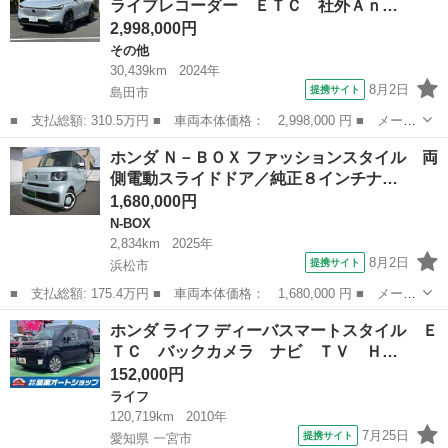
ライブレコーダー ＥＴＣ 社外Ａｎ…
プティブ...
2,998,000円
その他
30,439km
2024年
8月2日
提携サイト
島田市
■ 支払総額: 310.5万円 ■ 車両本体価格： 2,998,000 円 ■ メーカ
ー名： ホンダ ■ 車種名： ヴェゼル ■ グレード名： ｅ：ＨＥ
静岡
島田市
その他
ホンダ Ｎ－ＢＯＸ ファッションスタイル 両
Ｖ Ｚ 社外前後ドライブレコーダー ＥＴＣ 社外Ａｎｄｒｏｉｄ
側電動スライドドア／純正８インチナ…
ナビ Ｂ...
1,680,000円
N-BOX
2,834km
2025年
8月2日
提携サイト
浜松市
■ 支払総額: 175.4万円 ■ 車両本体価格： 1,680,000 円 ■ メーカ
ー名： ホンダ ■ 車種名： Ｎ－ＢＯＸ ■ グレード名： ファッ
静岡
浜松市
N-BOX
ホンダ ライフ ディーバスマートスタイル Ｅ
ションスタイル 両側電動スライドドア／純正８インチナビ／フルセ
ＴＣ バックカメラ ナビ ＴＶ Ｈ…
グＴＶ／...
152,000円
ライフ
120,719km
2010年
7月25日
提携サイト
愛知県 一宮市