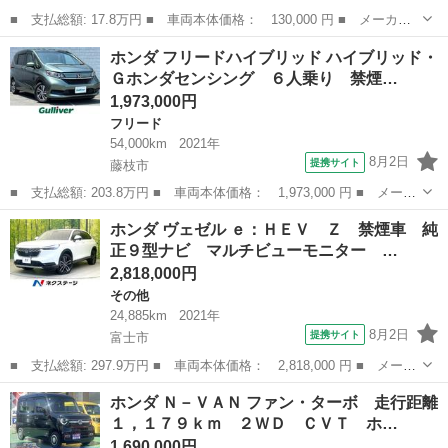
■ 支払総額: 17.8万円 ■ 車両本体価格： 130,000 円 ■ メーカー
名： ホンダ ■ 車種名： ライフ ■ グレード名： Ｃ ■ 排気
愛知
稲沢市
ライフ
ホンダ フリードハイブリッド ハイブリッド・
量： 660cc ■ ドア枚数： 5D ■ ミッション： AT4速 ■ 店...
Ｇホンダセンシング ６人乗り 禁煙…
1,973,000円
フリード
54,000km
2021年
8月2日
提携サイト
藤枝市
■ 支払総額: 203.8万円 ■ 車両本体価格： 1,973,000 円 ■ メーカ
ー名： ホンダ ■ 車種名： フリードハイブリッド ■ グレード
静岡
藤枝市
フリード
ホンダ ヴェゼル ｅ：ＨＥＶ Ｚ 禁煙車 純
名： ハイブリッド・Ｇホンダセンシング ６人乗り 禁煙車 前後
正９型ナビ マルチビューモニター …
ドラレコ ...
2,818,000円
その他
24,885km
2021年
8月2日
提携サイト
富士市
■ 支払総額: 297.9万円 ■ 車両本体価格： 2,818,000 円 ■ メーカ
ー名： ホンダ ■ 車種名： ヴェゼル ■ グレード名： ｅ：ＨＥ
静岡
富士市
その他
ホンダ Ｎ－ＶＡＮ ファン・ターボ 走行距離
Ｖ Ｚ 禁煙車 純正９型ナビ マルチビューモニター ホンダセン
１，１７９ｋｍ ２ＷＤ ＣＶＴ ホ…
シング ...
1,690,000円