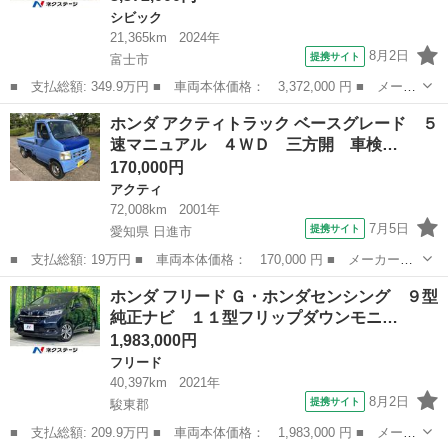
シビック
21,365km
2024年
8月2日
提携サイト
富士市
■ 支払総額: 349.9万円 ■ 車両本体価格： 3,372,000 円 ■ メーカ
ー名： ホンダ ■ 車種名： シビック ■ グレード名： ｅ：ＨＥ
静岡
富士市
シビック
ホンダ アクティトラック ベースグレード ５
Ｖ ＥＸ 禁煙車 純正９型ディスプレイ ＢＯＳＥサウンド バッ
速マニュアル ４ＷＤ 三方開 車検…
クモニタ...
170,000円
アクティ
72,008km
2001年
7月5日
提携サイト
愛知県 日進市
■ 支払総額: 19万円 ■ 車両本体価格： 170,000 円 ■ メーカー
名： ホンダ ■ 車種名： アクティトラック ■ グレード名： ベ
愛知
日進市
アクティ
ホンダ フリード Ｇ・ホンダセンシング ９型
ースグレード ５速マニュアル ４ＷＤ 三方開 車検令和９年９月
純正ナビ １１型フリップダウンモニ…
■ 排気量： ...
1,983,000円
フリード
40,397km
2021年
8月2日
提携サイト
駿東郡
■ 支払総額: 209.9万円 ■ 車両本体価格： 1,983,000 円 ■ メーカ