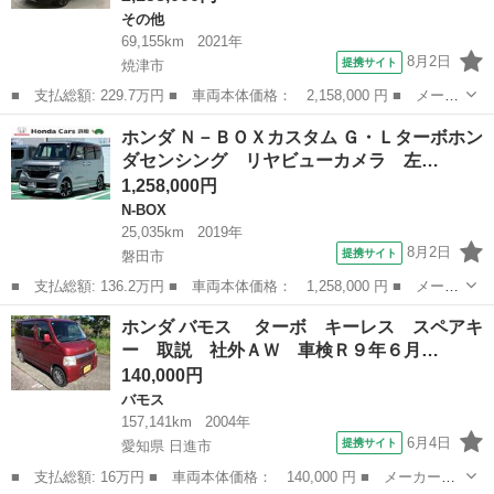
その他
69,155km
2021年
8月2日
提携サイト
焼津市
■ 支払総額: 229.7万円 ■ 車両本体価格： 2,158,000 円 ■ メーカ
ー名： ホンダ ■ 車種名： ヴェゼル ■ グレード名： ｅ：ＨＥ
静岡
焼津市
その他
ホンダ Ｎ－ＢＯＸカスタム Ｇ・Ｌターボホン
ＶＺ Ｈ ＳＥＮＳＩＮＧ 最長５年保証 ワンオーナー 純正ナ
ダセンシング リヤビューカメラ 左…
ビ ＴＶ ...
1,258,000円
N-BOX
25,035km
2019年
8月2日
提携サイト
磐田市
■ 支払総額: 136.2万円 ■ 車両本体価格： 1,258,000 円 ■ メーカ
ー名： ホンダ ■ 車種名： Ｎ－ＢＯＸカスタム ■ グレード
静岡
磐田市
N-BOX
ホンダ バモス ターボ キーレス スペアキ
名： Ｇ・Ｌターボホンダセンシング リヤビューカメラ 左右電動
ー 取説 社外ＡＷ 車検Ｒ９年６月…
スライド Ｅ...
140,000円
バモス
157,141km
2004年
6月4日
提携サイト
愛知県 日進市
■ 支払総額: 16万円 ■ 車両本体価格： 140,000 円 ■ メーカー