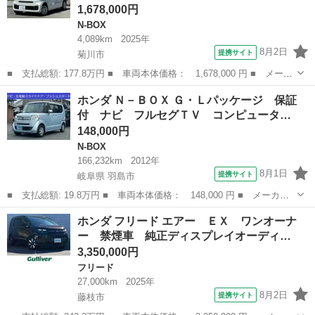
1,678,000円
N-BOX
4,089km
2025年
8月2日
提携サイト
菊川市
■ 支払総額: 177.8万円 ■ 車両本体価格： 1,678,000 円 ■ メーカ
ー名： ホンダ ■ 車種名： Ｎ－ＢＯＸ ■ グレード名： ベース
静岡
菊川市
N-BOX
ホンダ Ｎ－ＢＯＸ Ｇ・Ｌパッケージ 保証
グレード ワンオーナー車 純正８インチナビ フルセグテレビ バ
付 ナビ フルセグＴＶ コンピュータ…
ックカメ...
148,000円
N-BOX
166,232km
2012年
8月1日
提携サイト
岐阜県 羽島市
■ 支払総額: 19.8万円 ■ 車両本体価格： 148,000 円 ■ メーカー
名： ホンダ ■ 車種名： Ｎ－ＢＯＸ ■ グレード名： Ｇ・Ｌパ
岐阜
羽島市
N-BOX
ホンダ フリード エアー ＥＸ ワンオーナ
ッケージ 保証付 ナビ フルセグＴＶ コンピューター診断済 プ
ー 禁煙車 純正ディスプレイオーディ…
ッシュスター...
3,350,000円
フリード
27,000km
2025年
8月2日
提携サイト
藤枝市