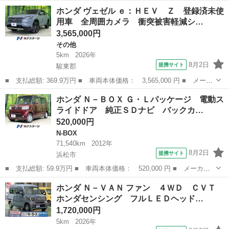
名： ホンダ ■ 車種名： バモス ■ グレード名： ターボ キ
愛知
日進市
バモス
ホンダ ヴェゼル ｅ：ＨＥＶ Ｚ 登録済未使
ーレス スペアキー 取説 社外ＡＷ 車検Ｒ９年６月迄 ■ 排気
用車 全周囲カメラ 衝突被害軽減シ…
量： 660cc...
3,565,000円
その他
5km
2026年
8月2日
提携サイト
駿東郡
■ 支払総額: 369.9万円 ■ 車両本体価格： 3,565,000 円 ■ メーカ
ー名： ホンダ ■ 車種名： ヴェゼル ■ グレード名： ｅ：ＨＥ
静岡
駿東郡
その他
ホンダ Ｎ－ＢＯＸ Ｇ・Ｌパッケージ 電動ス
Ｖ Ｚ 登録済未使用車 全周囲カメラ 衝突被害軽減システム 電
ライドドア 純正ＳＤナビ バックカ…
動リアゲ...
520,000円
N-BOX
71,540km
2012年
8月2日
提携サイト
浜松市
■ 支払総額: 59.9万円 ■ 車両本体価格： 520,000 円 ■ メーカー
名： ホンダ ■ 車種名： Ｎ－ＢＯＸ ■ グレード名： Ｇ・Ｌパ
静岡
浜松市
N-BOX
ホンダ Ｎ－ＶＡＮ ファン ４ＷＤ ＣＶＴ
ッケージ 電動スライドドア 純正ＳＤナビ バックカメラ １００
ホンダセンシング フルＬＥＤヘッド…
Ｖ電源 禁煙...
1,720,000円
5km
2026年