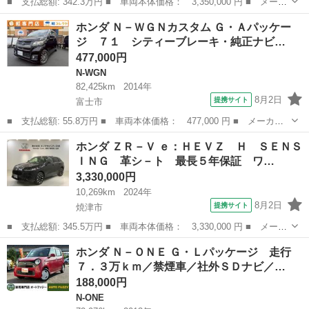
■ 支払総額: 342.3万円 ■ 車両本体価格： 3,350,000 円 ■ メーカ
ー名： ホンダ ■ 車種名： フリード ■ グレード名： エアー
静岡
藤枝市
フリード
ホンダ Ｎ－ＷＧＮカスタム Ｇ・Ａパッケー
ＥＸ ワンオーナー 禁煙車 純正ディスプレイオーディオ アンド
ジ ７１ シティーブレーキ・純正ナビ…
ロイドオ...
477,000円
N-WGN
82,425km
2014年
8月2日
提携サイト
富士市
■ 支払総額: 55.8万円 ■ 車両本体価格： 477,000 円 ■ メーカー
名： ホンダ ■ 車種名： Ｎ－ＷＧＮカスタム ■ グレード名：
静岡
富士市
N-WGN
ホンダ ＺＲ－Ｖ ｅ：ＨＥＶＺ Ｈ ＳＥＮＳ
Ｇ・Ａパッケージ ７１ シティーブレーキ・純正ナビ・ナビＴＶ・
ＩＮＧ 革シ－ト 最長５年保証 ワ…
バックカメラ...
3,330,000円
10,269km
2024年
8月2日
提携サイト
焼津市
■ 支払総額: 345.5万円 ■ 車両本体価格： 3,330,000 円 ■ メーカ
ー名： ホンダ ■ 車種名： ＺＲ－Ｖ ■ グレード名： ｅ：ＨＥ
静岡
焼津市
ホンダ
ホンダ Ｎ－ＯＮＥ Ｇ・Ｌパッケージ 走行
ＶＺ Ｈ ＳＥＮＳＩＮＧ 革シ－ト 最長５年保証 ワンオ－ナ
７．３万ｋｍ／禁煙車／社外ＳＤナビ／…
－ 純正ナ...
188,000円
N-ONE