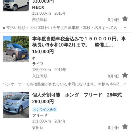
330,000円
N-BOX
131,000km
2016年
西焼津駅
8月4日
■ 支払い総額： 380,000 円（今年度自動車税・車検・名変すべて込み
価格） ■ メーカー名： ホンダ ■ 車種名： N-BOX ■ グレード： G Lパ
静岡
榛原郡
西焼津駅
N-BOX
本年度自動車税全込みで１５００００円。車
ッケージ ■ 年式： 平成28年 (2016年) ...
検長い❗❗令和10年2月まで。 整備工…
150,000円
ライフ
135,000km
2011年
入江岡駅
8月4日
ワンオーナーで点検整備がされている車両になります。車検も本年2月
にとっておりますので安心してお乗りいただけます。 タイヤも交換し
静岡
静岡市
入江岡駅
ライフ
個人分割可能 ホンダ フリード 26年式
てから一年経ってません。試乗等で多少走行距離が伸びます 外装 ボン
290,000円
ネットとルーフはかなり色褪...
オンライン決済
フリード
131,000km
2014年
磐田駅
8月4日