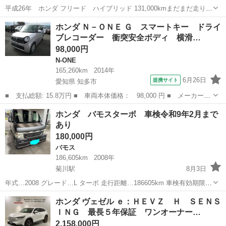
平成26年 ホンダ フリード ハイブリッド 131,000kmまだまだ走りま
す。 車検:令和9年3月まで！ 🔴個人分割可能 頭金3万円と月々3万台
静岡
磐田市
磐田駅
フリード
個人
ホンダ Ｎ－ＯＮＥ Ｇ スマートキー ドライ
可能 25回払いになります。 まだ走行距離もそこまで走っていない お
ブレコーダー 衝突安全ボディ 横滑…
手頃価格...
98,000円
N-ONE
165,260km
2014年
6月26日
提携サイト
愛知県 知多市
■ 支払総額: 15.8万円 ■ 車両本体価格： 98,000 円 ■ メーカー
名： ホンダ ■ 車種名： Ｎ－ＯＮＥ ■ グレード名： Ｇ スマ
愛知
知多市
N-ONE
ホンダ バモスターボ 車検令和9年2月まで
ートキー ドライブレコーダー 衝突安全ボディ 横滑り防止装置
あり
ベンチシート ...
180,000円
バモス
186,605km
2008年
菊川駅
8月3日
年式…2008 グレード…L ターボ 走行距離…186605km 車検有効期限…
2027年2月 型式…ABA-HM1 ミッション…FAT 排気量…650cc 修復
静岡
御前崎市
菊川駅
バモス
ホンダ ヴェゼル ｅ：ＨＥＶＺ Ｈ ＳＥＮＳ
歴…エンジンマウント交換 スライドドアが少々開けにくいです。...
ＩＮＧ 最長５年保証 ワンオーナー…
2,158,000円