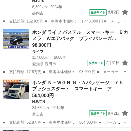
N-BOX
6,302km
2024年
8月2日
提携サイト
静岡市
■ 支払総額: 152.9万円 ■ 車両本体価格： 1,443,000 円 ■ メーカ
ー名： ホンダ ■ 車種名： Ｎ－ＢＯＸ ■ グレード名： ベース
静岡
静岡市
N-BOX
ホンダ ライフ パステル スマートキー Ｂカ
グレード 禁煙車 ホンダセンシング アダプティブクルーズコント
メラ Ｗエアバック プライバシーガ…
ロール ...
98,000円
ライフ
117,000km
2009年
7月31日
提携サイト
愛知県 豊田市
■ 支払総額: 17.8万円 ■ 車両本体価格： 98,000 円 ■ メーカー
名： ホンダ ■ 車種名： ライフ ■ グレード名： パステル ス
愛知
豊田市
ライフ
ホンダ Ｎ－ＷＧＮ Ｇ・Ａパッケージ ７５
マートキー Ｂカメラ Ｗエアバック プライバシーガラス 電動格
プッシュスタート スマートキー ア…
納ミラー タイ...
564,000円
N-WGN
34,662km
2014年
8月2日
提携サイト
富士市
■ 支払総額: 62.8万円 ■ 車両本体価格： 564,000 円 ■ メーカー
名： ホンダ ■ 車種名： Ｎ－ＷＧＮ ■ グレード名： Ｇ・Ａパ
静岡
富士市
N-WGN