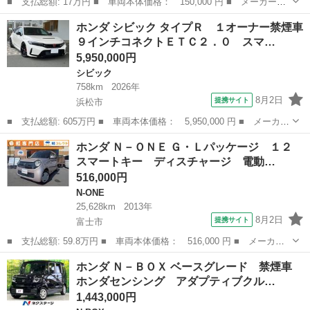
■ 支払総額: 17万円 ■ 車両本体価格： 150,000 円 ■ メーカー
名： ホンダ ■ 車種名： バモスホビオプロ ■ グレード名： ベ
岐阜
瑞穂市
バモス
ホンダ シビック タイプＲ １オーナー禁煙車
ースグレード オートマ・社外ナビＴＶ・新品タイヤ・社外アルミ
９インチコネクトＥＴＣ２．０ スマ…
■ 排気量： 6...
5,950,000円
シビック
758km
2026年
8月2日
提携サイト
浜松市
■ 支払総額: 605万円 ■ 車両本体価格： 5,950,000 円 ■ メーカー
名： ホンダ ■ 車種名： シビック ■ グレード名： タイプＲ
静岡
浜松市
シビック
ホンダ Ｎ－ＯＮＥ Ｇ・Ｌパッケージ １２
１オーナー禁煙車９インチコネクトＥＴＣ２．０ スマートキーシス
スマートキー ディスチャージ 電動…
テム 車線...
516,000円
N-ONE
25,628km
2013年
8月2日
提携サイト
富士市
■ 支払総額: 59.8万円 ■ 車両本体価格： 516,000 円 ■ メーカー
名： ホンダ ■ 車種名： Ｎ－ＯＮＥ ■ グレード名： Ｇ・Ｌパ
静岡
富士市
N-ONE
ホンダ Ｎ－ＢＯＸ ベースグレード 禁煙車
ッケージ １２ スマートキー ディスチャージ 電動格納ミラー
ホンダセンシング アダプティブクル…
プッシュスタ...
1,443,000円