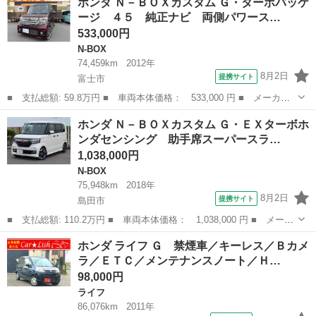
ホンダ Ｎ－ＢＯＸカスタム Ｇ・ターボパッケ
ＶＸ Ｈ ＳＥＮＳＩＮＧ 最長５年保証 ワンオ－ナ－ 純正ナ
ージ ４５ 純正ナビ 両側パワース…
ビ ＴＶ ...
533,000円
N-BOX
74,459km
2012年
8月2日
提携サイト
富士市
■ 支払総額: 59.8万円 ■ 車両本体価格： 533,000 円 ■ メーカー
名： ホンダ ■ 車種名： Ｎ－ＢＯＸカスタム ■ グレード名：
静岡
富士市
N-BOX
ホンダ Ｎ－ＢＯＸカスタム Ｇ・ＥＸターボホ
Ｇ・ターボパッケージ ４５ 純正ナビ 両側パワースライドドア
ンダセンシング 助手席スーパースラ…
プッシュスタ...
1,038,000円
N-BOX
75,948km
2018年
8月2日
提携サイト
島田市
■ 支払総額: 110.2万円 ■ 車両本体価格： 1,038,000 円 ■ メーカ
ー名： ホンダ ■ 車種名： Ｎ－ＢＯＸカスタム ■ グレード
静岡
島田市
N-BOX
ホンダ ライフ Ｇ 禁煙車／キーレス／Ｂカメ
名： Ｇ・ＥＸターボホンダセンシング 助手席スーパースライドシ
ラ／ＥＴＣ／メンテナンスノート／Ｈ…
ート 純正メ...
98,000円
ライフ
86,076km
2011年