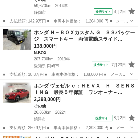
59,670km
2014年
8月2日
提携サイト
静岡市
■ 支払総額: 142.9万円 ■ 車両本体価格： 1,264,000 円 ■ メーカ
ー名： ホンダ ■ 車種名： ヴェゼル ■ グレード名： ハイブリ
静岡
静岡市
その他
ホンダ Ｎ－ＢＯＸカスタム Ｇ ＳＳパッケー
ッドＸ 禁煙車 純正ナビ Ｂｌｕｅｔｏｏｔｈ再生 バックカメ
ジ スマートキー 両側電動スライド…
ラ 前席シ...
138,000円
N-BOX
207,700km
2013年
7月23日
提携サイト
愛知県 岡崎市
■ 支払総額: 18.8万円 ■ 車両本体価格： 138,000 円 ■ メーカー
名： ホンダ ■ 車種名： Ｎ－ＢＯＸカスタム ■ グレード名：
愛知
岡崎市
N-BOX
ホンダ ヴェゼル ｅ：ＨＥＶＸ Ｈ ＳＥＮＳ
Ｇ ＳＳパッケージ スマートキー 両側電動スライド ■ 排気
ＩＮＧ 最長５年保証 ワンオ－ナ－…
量： 660c...
2,398,000円
その他
26,863km
2022年
8月2日
提携サイト
焼津市
■ 支払総額: 250.9万円 ■ 車両本体価格： 2,398,000 円 ■ メーカ
ー名： ホンダ ■ 車種名： ヴェゼル ■ グレード名： ｅ：ＨＥ
静岡
焼津市
その他