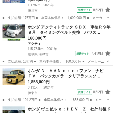
1,179km
2026年
8月2日
提携サイト
掛川市
■ 支払総額: 176万円 ■ 車両本体価格： 1,690,000 円 ■ メーカー
名： ホンダ ■ 車種名： Ｎ－ＶＡＮ ■ グレード名： ファン・
静岡
掛川市
ホンダ
ホンダ アクティトラック ＳＤＸ 車検Ｒ９年
ターボ 走行距離１，１７９ｋｍ ２ＷＤ ＣＶＴ ホンダセンシン
９月 タイミングベルト交換 パワス…
グ ＬＥＤ...
160,000円
アクティ
115,734km
2001年
7月30日
提携サイト
岐阜県 海津市
■ 支払総額: 18万円 ■ 車両本体価格： 160,000 円 ■ メーカー
名： ホンダ ■ 車種名： アクティトラック ■ グレード名： Ｓ
岐阜
海津市
アクティ
ホンダ Ｎ－ＶＡＮ ｅ： ｅ：ファン ナビ
ＤＸ 車検Ｒ９年９月 タイミングベルト交換 パワステ エアバッ
ＴＶ バックカメラ クリアランスソ…
ク ■ 排気量：...
1,858,000円
3,131km
2024年
8月2日
提携サイト
伊東市
■ 支払総額: 194.2万円 ■ 車両本体価格： 1,858,000 円 ■ メーカ
ー名： ホンダ ■ 車種名： Ｎ－ＶＡＮ ｅ： ■ グレード名：
静岡
伊東市
ホンダ
ホンダ ヴェゼル ｅ：ＨＥＶ Ｚ 社外前後ド
ｅ：ファン ナビ ＴＶ バックカメラ クリアランスソナー アダ