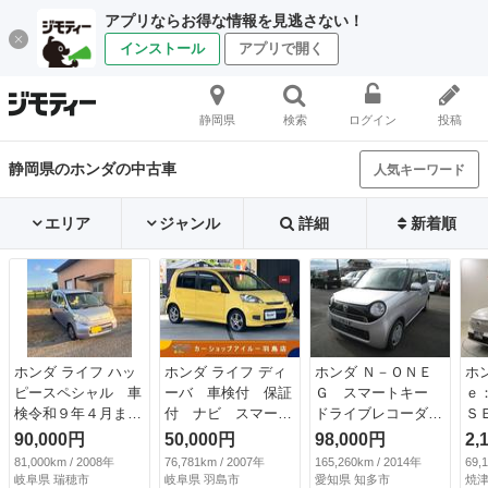
アプリならお得な情報を見逃さない！
インストール
アプリで開く
静岡県
検索
ログイン
投稿
静岡県のホンダの中古車
人気キーワード
エリア
ジャンル
詳細
新着順
ホンダ ライフ ハッ
ホンダ ライフ ディ
ホンダ Ｎ－ＯＮＥ
ホ
ピースペシャル 車
ーバ 車検付 保証
Ｇ スマートキー
ｅ
検令和９年４月ま
付 ナビ スマート
ドライブレコーダ
Ｓ
で・スマートキー・
キー 電動格納ミラ
ー 衝突安全ボデ
長
90,000円
50,000円
98,000円
2,
エアコン・パワーウ
ー ４ＡＴ 盗難防
ィ 横滑り防止装
ー
81,000km / 2008年
76,781km / 2007年
165,260km / 2014年
69,
ィンドウ・パワーミ
止システム ＡＢ
置 ベンチシート
Ｔ
岐阜県 瑞穂市
岐阜県 羽島市
愛知県 知多市
焼