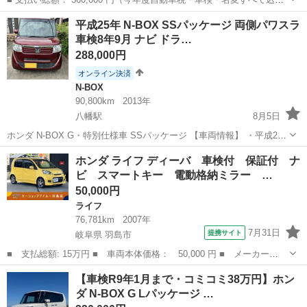
価格） ■ メーカー名： ホンダ ■ 車種名： N-ONE ■ 年式： 平成25年
静岡
榛原郡
西焼津駅
N-ONE
走行距離
平成25年 N-BOX SSパッケージ 両側パワスラ
(2013年) ■ 走行距離： 75,000 km...
車検8年9月 ナビ ドラ…
288,000円
オンライン決済
N-BOX
90,800km
2013年
八幡駅
8月5日
ホンダ N-BOX G・特別仕様車 SSパッケージ 【車両情報】 ・平成25
年9月登録 ・走行 91,000km（使用中のため多少増えます） ・車検 令
静岡
浜松市
八幡駅
N-BOX
ドラレコ
ホンダ ライフ ディーバ 車検付 保証付 ナ
和8年9月12日まで ・修復歴なし ・スマートキー ・プッシュスター
ビ スマートキー 電動格納ミラー …
ト...
50,000円
ライフ
76,781km
2007年
7月31日
提携サイト
岐阜県 羽島市
■ 支払総額: 15万円 ■ 車両本体価格： 50,000 円 ■ メーカー
名： ホンダ ■ 車種名： ライフ ■ グレード名： ディーバ 車
岐阜
羽島市
ライフ
【車検R9年1月まで・コミコミ38万円】ホン
検付 保証付 ナビ スマートキー 電動格納ミラー ４ＡＴ 盗難
ダ N-BOX G Lパッケージ …
防止システム ＡＢ...