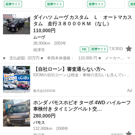
ラー （検9.4）
Ｓ ＣＤ アルミホ
プライバシーガラ
Ｔ
提携サイト
提携サイト
提携サイト
提
イール 衝突安全ボ
ス アイドリングス
レ
ディ エアコン パ
トップ （車検整備
Ｄ
ダイハツ ムーヴ カスタム Ｌ オートマカス
ワーステアリング
付）
シ
タム 走行３８０００ＫＭ （なし）
パワーウィンドウ
ル
110,000円
（車検整備付）
ー
グ
ムーヴ
（
38,000km
2003年
7月30日
提携サイト
焼津市
■ 支払総額: 20万円 ■ 車両本体価格： 110,000 円 ■ メーカー
名： ダイハツ ■ 車種名： ムーヴ ■ グレード名： カスタム
静岡
焼津市
ムーヴ
車両
【自社ローン】審査通らない方へ
Ｌ オートマカスタム 走行３８０００ＫＭ ■ 排気量： 660cc ■
IDOMの自社ローンは税金・車検の支払いも含んでいる
ドア枚...
ので毎月の支払額は一定
Ad
株式会社IDOM
ホンダ バモスホビオ ターボ 4WD ハイルーフ
車検付き タイミングベルト交…
280,000円
バモス
132,000km
2008年