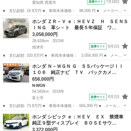
7月18日
提携サイト
愛知県 西尾市
■ 支払総額: 18.8万円 ■ 車両本体価格： 98,000 円 ■ メーカー
名： ホンダ ■ 車種名： ライフ ■ グレード名： Ｇ 禁煙車／
愛知
西尾市
ライフ
ホンダ ＺＲ－Ｖ ｅ：ＨＥＶＺ Ｈ ＳＥＮＳ
キーレス／Ｂカメラ／ＥＴＣ／メンテナンスノート／ＨＩＤヘッドラ
ＩＮＧ 革シ－ト 最長５年保証 ワ…
イト／タイミン...
3,058,000円
28,626km
2023年
8月2日
提携サイト
焼津市
■ 支払総額: 320.8万円 ■ 車両本体価格： 3,058,000 円 ■ メーカ
ー名： ホンダ ■ 車種名： ＺＲ－Ｖ ■ グレード名： ｅ：ＨＥ
静岡
焼津市
ホンダ
ホンダ Ｎ－ＷＧＮ Ｇ ＳＳパッケージＩＩ
ＶＺ Ｈ ＳＥＮＳＩＮＧ 革シ－ト 最長５年保証 ワンオーナ
１０６ 純正ナビ ＴＶ バックカメ…
ー 純正ナ...
656,000円
N-WGN
54,582km
2018年
8月2日
提携サイト
富士市
■ 支払総額: 73.8万円 ■ 車両本体価格： 656,000 円 ■ メーカー
名： ホンダ ■ 車種名： Ｎ－ＷＧＮ ■ グレード名： Ｇ ＳＳ
静岡
富士市
N-WGN
ホンダ シビック ｅ：ＨＥＶ ＥＸ 禁煙車
パッケージＩＩ １０６ 純正ナビ ＴＶ バックカメラ スマート
純正９型ディスプレイ ＢＯＳＥサウ…
キー 電動格...
3,372,000円