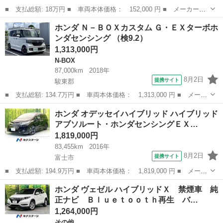
■ 支払総額: 18万円 ■ 車両本体価格： 152,000 円 ■ メーカー
名： ホンダ ■ 車種名： ライフ ■ グレード名： ディーバスマ
愛知
一宮市
ライフ
ホンダ Ｎ－ＢＯＸカスタム Ｇ・ＥＸターボホ
ートスタイル ＥＴＣ バックカメラ ナビ ＴＶ ＨＩＤ スマー
ンダセンシング （検9.2）
トキー 電動格納...
1,313,000円
N-BOX
87,000km
2018年
8月2日
提携サイト
駿東郡
■ 支払総額: 134.7万円 ■ 車両本体価格： 1,313,000 円 ■ メーカ
ー名： ホンダ ■ 車種名： Ｎ－ＢＯＸカスタム ■ グレード
静岡
駿東郡
N-BOX
ホンダ オデッセイハイブリッド ハイブリッド
名： Ｇ・ＥＸターボホンダセンシング ■ 排気量： 660cc ■ ドア
アブソルート・ホンダセンシングＥＸ…
枚...
1,819,000円
83,455km
2016年
8月2日
提携サイト
富士市
■ 支払総額: 194.9万円 ■ 車両本体価格： 1,819,000 円 ■ メーカ
ー名： ホンダ ■ 車種名： オデッセイハイブリッド ■ グレード
静岡
富士市
ホンダ
ホンダ ヴェゼル ハイブリッドＸ 禁煙車 純
名： ハイブリッドアブソルート・ホンダセンシングＥＸパック 禁
正ナビ Ｂｌｕｅｔｏｏｔｈ再生 バ…
煙車 純...
1,264,000円
その他