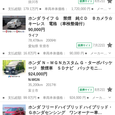
8月2日
提携サイト
掛川市
■ 支払総額: 179.1万円 ■ 車両本体価格： 1,720,000 円 ■ メーカ
ー名： ホンダ ■ 車種名： Ｎ－ＶＡＮ ■ グレード名： ファ
静岡
掛川市
ホンダ
ホンダ ライフ Ｇ 禁煙 純ＣＤ Ｂカメラ☆
ン ４ＷＤ ＣＶＴ ホンダセンシング フルＬＥＤヘッドライト
キーレス 電格 （車検整備付）
アダプティ...
90,000円
ライフ
78,478km
2009年
7月22日
提携サイト
愛知県 常滑市
■ 支払総額: 16.8万円 ■ 車両本体価格： 90,000 円 ■ メーカー
名： ホンダ ■ 車種名： ライフ ■ グレード名： Ｇ 禁煙 純
愛知
常滑市
ライフ
ホンダ Ｎ－ＷＧＮカスタム Ｇ・ターボパッケ
ＣＤ Ｂカメラ☆キーレス 電格 ■ 排気量： 660cc ■ ドア枚
ージ 禁煙車 ＳＤナビ バックモニ…
数： 5...
924,000円
N-WGN
35,200km
2017年
8月2日
提携サイト
富士市
■ 支払総額: 99.9万円 ■ 車両本体価格： 924,000 円 ■ メーカー
名： ホンダ ■ 車種名： Ｎ－ＷＧＮカスタム ■ グレード名：
静岡
富士市
N-WGN
ホンダ フリードハイブリッド ハイブリッド・
Ｇ・ターボパッケージ 禁煙車 ＳＤナビ バックモニター シティ
Ｇホンダセンシング ワンオーナー車…
ブレーキ タ...