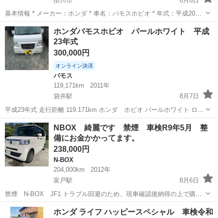
掛川市
8月8日
基本情報 * メーカー：ホンダ * 車名：バモスホビオ * 年式：平成20年
（2008年） * 駆動：4WD * ミッション：4速AT * エンジン：ターボ *
静岡
掛川市
バモス
ホンダバモスホビオ パールホワイト 平成
走行距離：約134,000km （使用中のため多少伸...
23年式
300,000円
オンライン決済
バモス
119,171km
2011年
袋井駅
8月7日
平成23年式 走行距離 119.171km ホンダ ホビオ パールホワイト ロー
ダウン フロント ラルグス車高調 リア ローダウンリーフ 社外
静岡
袋井市
袋井駅
バモス
ホンダバモスホビオ
NBOX 綺麗です 禁煙 車検R9年5月 整
ホイール RAYONE 15インチ 165/40R15 車...
備にお金かかってます。
238,000円
N-BOX
204,000km
2012年
富戸駅
8月6日
禁煙 N-BOX JF1 トラブル回避のため、現車確認後納得の上で購入
してください。 遠方でどうしても現車確認難しい方は、ご相談しなが
静岡
伊東市
富戸駅
N-BOX
ホンダ ライフ ハッピースペシャル 車検令和
らの購入でお願いします。 H２４年７月 車検R9年５月 ２WD 左...