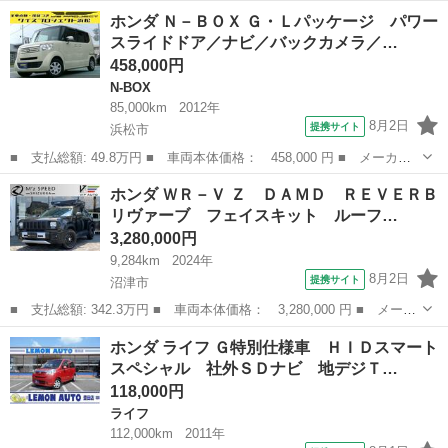
ー名： ホンダ ■ 車種名： フリード ■ グレード名： Ｇ・ホン
静岡
駿東郡
フリード
ホンダ Ｎ－ＢＯＸ Ｇ・Ｌパッケージ パワー
ダセンシング ９型純正ナビ １１型フリップダウンモニター 両側
スライドドア／ナビ／バックカメラ／…
パワース...
458,000円
N-BOX
85,000km
2012年
8月2日
提携サイト
浜松市
■ 支払総額: 49.8万円 ■ 車両本体価格： 458,000 円 ■ メーカー
名： ホンダ ■ 車種名： Ｎ－ＢＯＸ ■ グレード名： Ｇ・Ｌパ
静岡
浜松市
N-BOX
ホンダ ＷＲ－Ｖ Ｚ ＤＡＭＤ ＲＥＶＥＲＢ
ッケージ パワースライドドア／ナビ／バックカメラ／プッシュスタ
リヴァーブ フェイスキット ルーフ…
ート／インテ...
3,280,000円
9,284km
2024年
8月2日
提携サイト
沼津市
■ 支払総額: 342.3万円 ■ 車両本体価格： 3,280,000 円 ■ メーカ
ー名： ホンダ ■ 車種名： ＷＲ－Ｖ ■ グレード名： Ｚ ＤＡ
静岡
沼津市
ホンダ
ホンダ ライフ Ｇ特別仕様車 ＨＩＤスマート
ＭＤ ＲＥＶＥＲＢリヴァーブ フェイスキット ルーフラック ギ
スペシャル 社外ＳＤナビ 地デジＴ…
ャザズデ...
118,000円
ライフ
112,000km
2011年