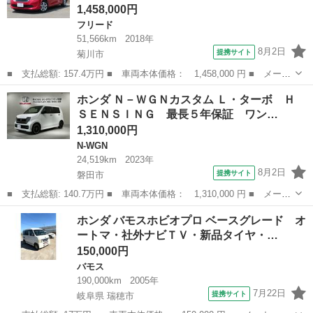
1,458,000円
フリード
51,566km
2018年
8月2日
提携サイト
菊川市
■ 支払総額: 157.4万円 ■ 車両本体価格： 1,458,000 円 ■ メーカ
ー名： ホンダ ■ 車種名： フリードハイブリッド ■ グレード
静岡
菊川市
フリード
ホンダ Ｎ－ＷＧＮカスタム Ｌ・ターボ Ｈ
名： ハイブリッド・Ｇホンダセンシング ワンオーナー車 純正メ
ＳＥＮＳＩＮＧ 最長５年保証 ワン…
モリーナビ...
1,310,000円
N-WGN
24,519km
2023年
8月2日
提携サイト
磐田市
■ 支払総額: 140.7万円 ■ 車両本体価格： 1,310,000 円 ■ メーカ
ー名： ホンダ ■ 車種名： Ｎ－ＷＧＮカスタム ■ グレード
静岡
磐田市
N-WGN
ホンダ バモスホビオプロ ベースグレード オ
名： Ｌ・ターボ Ｈ ＳＥＮＳＩＮＧ 最長５年保証 ワンオ－ナ
ートマ・社外ナビＴＶ・新品タイヤ・…
－ ナビＬＸ...
150,000円
バモス
190,000km
2005年
7月22日
提携サイト
岐阜県 瑞穂市