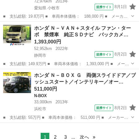
72,976km
2013年
8月1日
提携サイト
愛知県 小牧市
■ 支払総額: 19.8万円 ■ 車両本体価格： 188,000 円 ■ メーカー
名： ホンダ ■ 車種名： Ｎ－ＯＮＥ ■ グレード名： Ｇ・Ｌパ
愛知
小牧市
N-ONE
ホンダ Ｎ－ＶＡＮ＋スタイル ファン・ター
ッケージ 走行７．３万ｋｍ／禁煙車／社外ＳＤナビ／Ｂｌｕｅｔｏ
ボ 禁煙車 純正ＳＤナビ バックカメ…
ｏｔｈ／ＨＩ...
1,393,000円
52,952km
2022年
8月2日
提携サイト
静岡市
■ 支払総額: 149.9万円 ■ 車両本体価格： 1,393,000 円 ■ メーカ
ー名： ホンダ ■ 車種名： Ｎ－ＶＡＮ＋スタイル ■ グレード
静岡
静岡市
ホンダ
ホンダ Ｎ－ＢＯＸ Ｇ 両側スライドドア／プ
名： ファン・ターボ 禁煙車 純正ＳＤナビ バックカメラ 衝突
ッシュスタート／インテリキー／オー…
軽減 ドラ...
511,000円
N-BOX
33,000km
2013年
8月2日
提携サイト
浜松市
■ 支払総額: 55万円 ■ 車両本体価格： 511,000 円 ■ メーカー
名： ホンダ ■ 車種名： Ｎ－ＢＯＸ ■ グレード名： Ｇ 両側
静岡
浜松市
N-BOX
スライドドア／プッシュスタート／インテリキー／オートエアコン／
タイミングチェー...
1
2
3
...
次へ