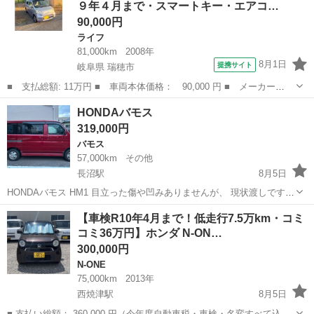
９年４月まで・スマートキー・エアコ…
90,000円
ライフ
81,000km
2008年
8月1日
提携サイト
岐阜県 瑞穂市
■ 支払総額: 11万円 ■ 車両本体価格： 90,000 円 ■ メーカー
名： ホンダ ■ 車種名： ライフ ■ グレード名： ハッピースペ
岐阜
瑞穂市
ライフ
HONDAバモス
シャル 車検令和９年４月まで・スマートキー・エアコン・パワーウ
319,000円
ィンドウ・パワーミ...
バモス
57,000km
その他
長沼駅
8月5日
HONDAバモス HM1 目立った傷や凹みありませんが、 現状渡しですの
で、現車確認して納得されてからご購入下さい。よろしくお願いしま
静岡
静岡市
長沼駅
バモス
【車検R10年4月まで！低走行7.5万km・コミ
す。
コミ36万円】ホンダ N-ON…
300,000円
N-ONE
75,000km
2013年
西焼津駅
8月5日
■ 支払い総額： 360,000 円（今年度自動車税・車検・名変すべて込み