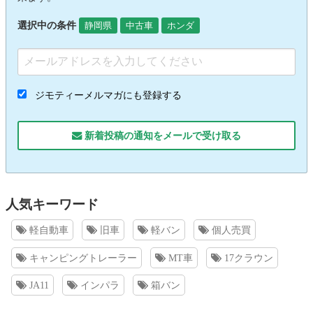
選択中の条件
静岡県
中古車
ホンダ
ジモティーメルマガにも登録する
新着投稿の通知をメールで受け取る
人気キーワード
軽自動車
旧車
軽バン
個人売買
キャンピングトレーラー
MT車
17クラウン
JA11
インパラ
箱バン