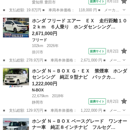
8月1日
提携サイト
愛知県 豊田市
■ 支払総額: 19.8万円 ■ 車両本体価格： 118,000 円 ■ メーカー
名： ホンダ ■ 車種名： ライフ ■ グレード名： Ｇ特別仕様
愛知
豊田市
ライフ
ホンダ フリード エアー ＥＸ 走行距離１０
車 ＨＩＤスマートスペシャル 社外ＳＤナビ 地デジＴＶ Ｂｌｕ
２ｋｍ ６人乗り ホンダセンシング…
ｅｔｏｏｔｈ ...
2,671,000円
フリード
102km
2026年
8月2日
提携サイト
掛川市
■ 支払総額: 278.9万円 ■ 車両本体価格： 2,671,000 円 ■ メーカ
ー名： ホンダ ■ 車種名： フリード ■ グレード名： エアー
静岡
掛川市
フリード
ホンダ Ｎ－ＢＯＸ Ｇ・ＥＸ 禁煙車 ホンダ
ＥＸ 走行距離１０２ｋｍ ６人乗り ホンダセンシング ＬＥＤヘ
センシング 純正９型ナビ バックカ…
ッドライ...
1,222,000円
N-BOX
22,679km
2018年
8月2日
提携サイト
静岡市
■ 支払総額: 129.9万円 ■ 車両本体価格： 1,222,000 円 ■ メーカ
ー名： ホンダ ■ 車種名： Ｎ－ＢＯＸ ■ グレード名： Ｇ・Ｅ
静岡
静岡市
N-BOX
ホンダ Ｎ－ＢＯＸ ベースグレード ワンオー
Ｘ 禁煙車 ホンダセンシング 純正９型ナビ バックカメラ 電動
ナー車 純正８インチナビ フルセグ…
スライド...