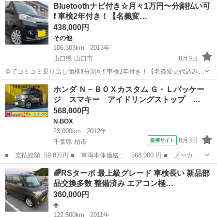
神奈川
横須賀市
北久里浜駅
N-BOX
ナビ
Bluetoothナビ付き☆月々1万円〜分割払い可
式相当の小傷はありますが内外装綺麗です。 出張中に車検がきれてし
❗️ 車検2年付き！【名義変…
ま...
438,000円
その他
106,303km
2013年
山口県 山口市
8月9日
全てコミコミ乗り出し価格‼️分割可❗️ 車検2年付き！【名義変更代込み】
大人気☆スズキ スペーシア カスタムXS☆HDDナビ付き☆走行中DVD
山口
山口市
その他
走行距離
ホンダ Ｎ－ＢＯＸカスタム Ｇ・Ｌパッケー
見れます☆便利な電動スライドドア付き☆スマートキー☆便利なフル
ジ スマキー アイドリングストップ …
オートエアコン☆純正...
568,000円
N-BOX
23,000km
2012年
8月3日
提携サイト
千葉県 柏市
■ 支払総額: 59.8万円 ■ 車両本体価格： 568,000 円 ■ メーカー
名： ホンダ ■ 車種名： Ｎ－ＢＯＸカスタム ■ グレード名：
千葉
柏市
N-BOX
🌈RSターボ 最上級グレード 車検長い 新品部
Ｇ・Ｌパッケージ スマキー アイドリングストップ パワースライ
品交換多数 整備済み エアコン極…
ドドア ＨＩ...
360,000円
122,500km
2011年