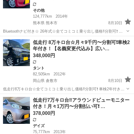
その他
124,777km
2014年
熊本県 熊本市
8月10日
Bluetoothナビ付き☆ 26年式☆全てコミコミ乗り出し価格‼️分割可❗️ 車
検2年付き【名義変更代込み】大人気☆日産 デイズルークス
熊本
熊本市
その他
低走行 8万キロ台☆月々9千円〜分割可❗️車検2
X☆Bluetoothナビ付き☆走行中DVD見れます☆ETC付き☆アラウンド
年付き！【名義変更代込み】広い…
ビューモニ...
348,000円
タント
82,505km
2012年
岡山県 倉敷市
8月10日
低走行8万キロ台☆全てコミコミ乗り出し価格‼️分割可❗️ 車検2年付き！
【名義変更代込み】広い車内！大人気‼️ダイハツ タントカスタム
岡山
倉敷市
タント
低走行7万キロ台‼️アラウンドビューモニター
X☆Bluetoothナビ付き☆走行中DVD見れます☆ETC付き☆純正アルミ
付き！月々1万円〜分割払い可❗️ …
ホイール装着...
378,000円
デイズ
75,777km
2013年