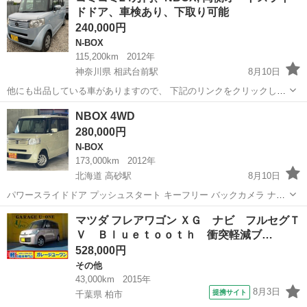
ドドア、車検あり、下取り可能
付き☆スマー...
240,000円
N-BOX
115,200km
2012年
神奈川県 相武台前駅
8月10日
他にも出品している車がありますので、 下記のリンクをクリックして
みてください。 https://jmty.jp/profiles/51c5354114269e47c50000fe 最
神奈川
相模原市
相武台前駅
N-BOX
NBOX
NBOX 4WD
後まで連絡...
280,000円
N-BOX
173,000km
2012年
北海道 高砂駅
8月10日
パワースライドドア プッシュスタート キーフリー バックカメラ ナビ
付き ローン可能 https://www.kurumaerabi.com/usedcar/detail/32629-
北海道
江別市
高砂駅
N-BOX
NBOX
マツダ フレアワゴン ＸＧ ナビ フルセグＴ
25/
Ｖ Ｂｌｕｅｔｏｏｔｈ 衝突軽減ブ…
528,000円
その他
43,000km
2015年
8月3日
提携サイト
千葉県 柏市