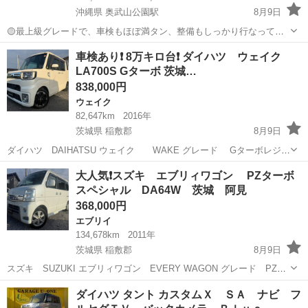
沖縄県 奥武山公園駅
8月9日
🟡最上級グレードで、車検もほぼ満タン、整備もしっかり行なってい
ますのでお買得ですよ〜 【お問合せについて】 ・掲載している限り取
沖縄
豊見城市
奥武山公園駅
ダイハツ
車検あり❗️ 8万キロ台❗️ ダイハツ ウェイク
引可能ですので、取引可能ですか？の質問は不要です ・初回問合せ時
LA700S Gターボ 茨城…
に、現車確認希望日時をご連絡頂...
838,000円
ウェイク
82,647km
2016年
茨城県 稲敷郡
8月9日
ダイハツ DAIHATSU ウェイク WAKE グレード Gターボレジャ
ーエディションSA2 G turbo レジャーED SA2 LA700S 色
茨城
稲敷郡
ウェイク
ワゴンR
大人気❗️スズキ エブリィワゴン PZターボ
パールホワイトIII カラーコード W24 ⭐︎...
スペシャル DA64W 茨城 阿見
368,000円
エブリイ
134,678km
2011年
茨城県 稲敷郡
8月9日
スズキ SUZUKI エブリィワゴン EVERY WAGON グレード PZタ
ーボスペシャル PZ turbo Special 型式 ABA-DA64W
茨城
稲敷郡
エブリイ
ダイハツ タント カスタムＸ ＳＡ ナビ フ
色 パールホワイト カラーコード Z7T ...