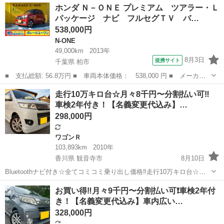
宮崎
延岡市
ミラ
ホンダ Ｎ－ＯＮＥ プレミアム ツアラー・Ｌ
Bluetooth対応ナビ付き☆お出かけに嬉しいETC付き☆事故修復歴無し
パッケージ ナビ フルセグＴＶ バ…
☆ドライブレコー...
538,000円
N-ONE
49,000km
2013年
8月3日
提携サイト
千葉県 柏市
■ 支払総額: 56.8万円 ■ 車両本体価格： 538,000 円 ■ メーカー
名： ホンダ ■ 車種名： Ｎ－ＯＮＥ ■ グレード名： プレミア
千葉
柏市
N-ONE
走行10万キロ台☆月々8千円〜分割払い可‼️
ム ツアラー・Ｌパッケージ ナビ フルセグＴＶ バックカメラ
車検2年付き！【名義変更代込み】…
Ｂｌｕｅｔｏ...
298,000円
ワゴンＲ
103,893km
2010年
香川県 観音寺市
8月10日
Bluetoothナビ付き☆全てコミコミ乗り出し価格‼️走行10万キロ台☆
月々8千円〜分割払い可‼️ 車検2年付き！！【名義変更代込み】☆スズ
香川
観音寺市
ワゴンＲ
お買い得‼️月々9千円〜分割払い可❗️車検2年付
キワゴンRスティングレーX☆Bluetoothナビ付き☆走行中DVD見れます
き！【名義変更代込み】車内広い…
☆プッ...
328,000円