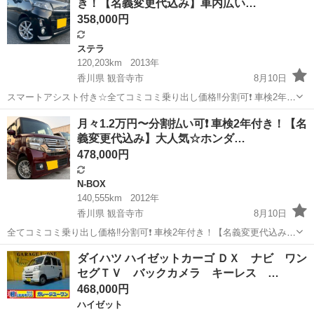
き！【名義変更代込み】車内広い…
す。
358,000円
ステラ
120,203km
2013年
香川県 観音寺市
8月10日
スマートアシスト付き☆全てコミコミ乗り出し価格‼️分割可❗️ 車検2年付
き！【名義変更代込み】車内広い！大人気☆スバル ステラ カスタムR
香川
観音寺市
ステラ
お買い得
月々1.2万円〜分割払い可❗️ 車検2年付き！【名
スマートアシスト☆スバル純正メモリーナビ付き☆走行中DVD見れま
義変更代込み】大人気☆ホンダ…
す☆ETC付き☆フル...
478,000円
N-BOX
140,555km
2012年
香川県 観音寺市
8月10日
全てコミコミ乗り出し価格‼️分割可❗️ 車検2年付き！【名義変更代込み】
大人気☆ホンダ N-BOXカスタム G・Lパッケージ☆ステアリングスイ
香川
観音寺市
N-BOX
走行距離
ダイハツ ハイゼットカーゴ ＤＸ ナビ ワン
ッチ付き☆SDナビ付き☆走行中DVD見れます☆ETC付き☆便利な電動
セグＴＶ バックカメラ キーレス …
スライドドア☆...
468,000円
ハイゼット