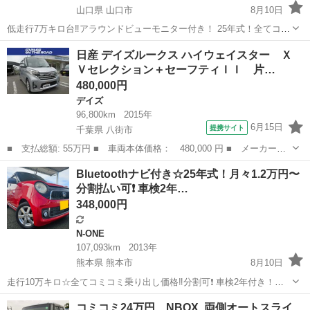
山口県 山口市
8月10日
低走行7万キロ台‼️アラウンドビューモニター付き！ 25年式！全てコミ
コミ乗り出し価格‼️分割可❗️ 車検2年付き【名義変更代込み】大人気☆日
山口
山口市
デイズ
走行距離
日産 デイズルークス ハイウェイスター Ｘ
産 デイズ☆HDDナビ付き☆走行中DVD見れます☆便利なバックカメラ
Ｖセレクション＋セーフティＩＩ 片…
☆ドラレコ付き...
480,000円
デイズ
96,800km
2015年
6月15日
提携サイト
千葉県 八街市
■ 支払総額: 55万円 ■ 車両本体価格： 480,000 円 ■ メーカー
名： 日産 ■ 車種名： デイズルークス ■ グレード名： ハイウ
千葉
八街市
デイズ
Bluetoothナビ付き☆25年式！月々1.2万円〜
ェイスター Ｘ Ｖセレクション＋セーフティＩＩ 片側パワースラ
分割払い可❗️ 車検2年…
イド バックカメ...
348,000円
N-ONE
107,093km
2013年
熊本県 熊本市
8月10日
走行10万キロ☆全てコミコミ乗り出し価格‼️分割可❗️ 車検2年付き！
【名義変更代込み】大人気☆ホンダ N-ONE プレミアムLパッケージ☆
熊本
熊本市
N-ONE
走行距離
コミコミ24万円、NBOX, 両側オートスライ
ステアリングスイッチ付き☆Bluetoothナビ付き☆便利なバックカメラ