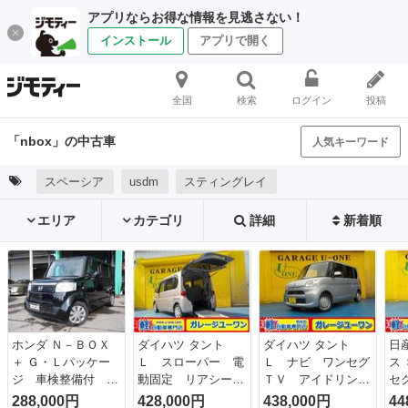
アプリならお得な情報を見逃さない！
インストール
アプリで開く
全国
検索
ログイン
投稿
「nbox」の中古車
人気キーワード
スペーシア
usdm
スティングレイ
エリア
カテゴリ
詳細
新着順
ホンダ Ｎ－ＢＯＸ
ダイハツ タント
ダイハツ タント
日
＋ Ｇ・Ｌパッケー
Ｌ スローパー 電
Ｌ ナビ ワンセグ
ス
ジ 車検整備付 福
動固定 リアシート
ＴＶ アイドリング
セ
祉車両 スローパ
有り キーレス ド
ストップ キーレ
メ
288,000円
428,000円
438,000円
44