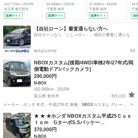
ー 車椅子移動車
ライブレコーダー
ス ＥＴＣ ドライ
ス
110,771km / 2013年
54,000km / 2011年
47,000km / 2015年
34,
社外ナビ テレビ
ＣＤ ＡＢＳ エア
ブレコーダー Ｃ
レ
埼玉県 春日部市
千葉県 柏市
千葉県 柏市
千葉
バックカメラ Ｂｌ
コン パワーステア
Ｄ ＡＢＳ 一年保
ｅ
提携サイト
提携サイト
提携サイト
提
ｕｅｔｏｏｔｈ音楽
リング パワーウイ
証 （車検整備付）
Ｄ
（車検整備付）
ンドウ 集中ドアロ
証
【自社ローン】審査通らない方へ
ック デュアルエア
自社ローンなら「じしゃロン」。他社の審査に通らなか
バッグ ＡＭＦＭラ
った方も
ジオ 一年保証
（車検整備付）
Ad
株式会社IDOM
NBOXカスタム[後期/4WD/車検2年/27年式/両
側電動ドア/バックカメラ]
290,000円
N-BOX
150,000km
2015年
富山県 射水市
8月11日
メーカー：ホンダ 年式：平成27年式 車種：
NBOX
カスタム グレー
ド：カスタム4WD 走行距離：15万キロ ボディタイプ：軽自動車 車
富山
射水市
N-BOX
NBOX
★ ★ ★ホンダ NBOXカスタム平成25Ｃｕｓ
検：車検2年付 エンジン：ガソリンエンジン 駆動方式：4WD 【オプシ
ｔｏｍ GターボS.Sパッケー…
ョン／特徴】 ・...
370,000円
N-BOX