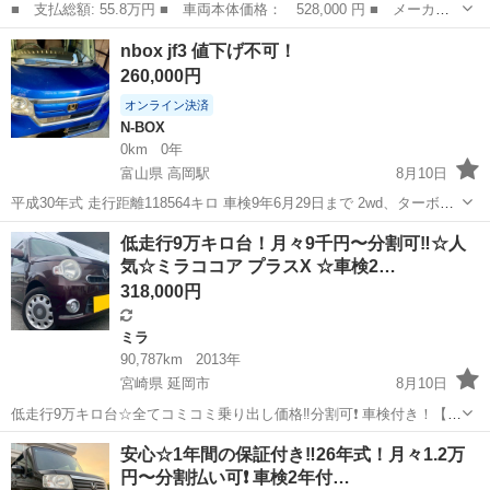
■ 支払総額: 55.8万円 ■ 車両本体価格： 528,000 円 ■ メーカー
名： マツダ ■ 車種名： フレアワゴン ■ グレード名： ＸＧ
千葉
柏市
その他
nbox jf3 値下げ不可！
ナビ フルセグＴＶ Ｂｌｕｅｔｏｏｔｈ 衝突軽減ブレーキ アイ
260,000円
ドリングスト...
オンライン決済
N-BOX
0km
0年
富山県 高岡駅
8月10日
平成30年式 走行距離118564キロ 車検9年6月29日まで 2wd、ターボ無
し 98000キロで購入、ブレーキパッド、スパークプラグ、CVTフルー
富山
高岡市
高岡駅
N-BOX
低走行9万キロ台！月々9千円〜分割可‼️☆人
ドは購入後すぐ交換しました。 現状で走行問題無し、エンジン、ミッ
気☆ミラココア プラスX ☆車検2…
ション、エ...
318,000円
ミラ
90,787km
2013年
宮崎県 延岡市
8月10日
低走行9万キロ台☆全てコミコミ乗り出し価格‼️分割可❗️ 車検付き！【名
義変更代込み】Bluetoothナビ付き☆走行中DVD見れます☆ETC付き☆
宮崎
延岡市
ミラ
安心☆1年間の保証付き‼️26年式！月々1.2万
おしゃれな内装・圧迫感の無い車内☆ドライブレコーダー付き☆その
円〜分割払い可❗️ 車検2年付…
まま乗って帰れ...