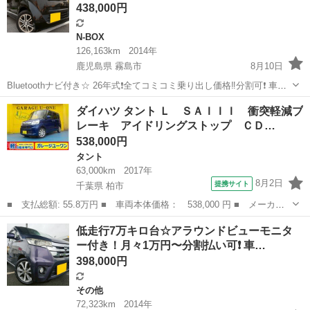
438,000円
N-BOX
126,163km
2014年
鹿児島県 霧島市
8月10日
Bluetoothナビ付き☆ 26年式❗️全てコミコミ乗り出し価格‼️分割可❗️ 車検2
年付き！【名義変更代込み】大人気☆ホンダ N-BOX G・Lパッケージ
鹿児島
霧島市
N-BOX
ダイハツ タント Ｌ ＳＡＩＩＩ 衝突軽減ブ
☆ステアリングスイッチ付き☆Bluetoothナビ付き☆走行中DV...
レーキ アイドリングストップ ＣＤ…
538,000円
タント
63,000km
2017年
8月2日
提携サイト
千葉県 柏市
■ 支払総額: 55.8万円 ■ 車両本体価格： 538,000 円 ■ メーカー
名： ダイハツ ■ 車種名： タント ■ グレード名： Ｌ ＳＡＩ
千葉
柏市
タント
低走行7万キロ台☆アラウンドビューモニタ
ＩＩ 衝突軽減ブレーキ アイドリングストップ ＣＤ ＡＢＳ エ
ー付き！月々1万円〜分割払い可❗️ 車…
アコン パワ...
398,000円
その他
72,323km
2014年