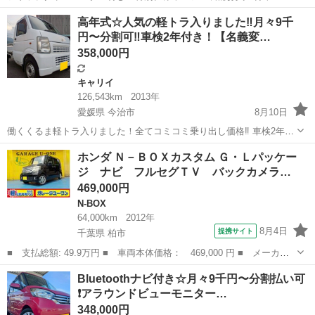
割可❗️ 車検2年付き！大人気☆TOYOTA ヴェルファイア 2.4Zプラチナ
香川
観音寺市
ヴェルファイア
お買い得
高年式☆人気の軽トラ入りました‼️月々9千
セレクション2☆7人乗り☆HDDナビ付き☆走行中DVD見れます☆ステ
円〜分割可‼️車検2年付き！【名義変…
アリングスイッチ...
358,000円
キャリイ
126,543km
2013年
愛媛県 今治市
8月10日
働くくるま軽トラ入りました！全てコミコミ乗り出し価格‼️ 車検2年付
き！【名義変更代込み】車内広い！大人気☆スズキ KCエアコン・パワ
愛媛
今治市
キャリイ
走行距離
ホンダ Ｎ－ＢＯＸカスタム Ｇ・Ｌパッケー
ステ☆人気のMT車☆純正ラジオ付きAM/FM☆エアコン付き☆パワス
ジ ナビ フルセグＴＶ バックカメラ…
テ付き☆ドライブレコーダ...
469,000円
N-BOX
64,000km
2012年
8月4日
提携サイト
千葉県 柏市
■ 支払総額: 49.9万円 ■ 車両本体価格： 469,000 円 ■ メーカー
名： ホンダ ■ 車種名： Ｎ－ＢＯＸカスタム ■ グレード名：
千葉
柏市
N-BOX
Bluetoothナビ付き☆月々9千円〜分割払い可
Ｇ・Ｌパッケージ ナビ フルセグＴＶ バックカメラ アイドリン
❗️アラウンドビューモニター…
グストップ ...
348,000円