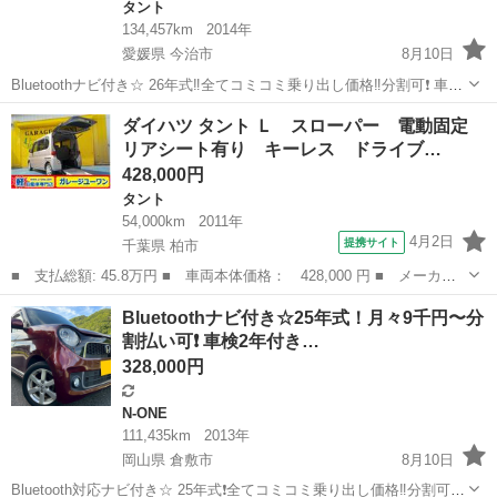
タント
134,457km
2014年
愛媛県 今治市
8月10日
Bluetoothナビ付き☆ 26年式‼️全てコミコミ乗り出し価格‼️分割可❗️ 車検
2年付き！【名義変更代込み】広い車内！大人気‼️ダイハツ タントカス
愛媛
今治市
タント
走行距離
ダイハツ タント Ｌ スローパー 電動固定
タム☆ETC付き☆純正アルミ☆事故修復歴無し☆両側電動スライドド
リアシート有り キーレス ドライブ…
ア☆ド...
428,000円
タント
54,000km
2011年
4月2日
提携サイト
千葉県 柏市
■ 支払総額: 45.8万円 ■ 車両本体価格： 428,000 円 ■ メーカー
名： ダイハツ ■ 車種名： タント ■ グレード名： Ｌ スロー
千葉
柏市
タント
Bluetoothナビ付き☆25年式！月々9千円〜分
パー 電動固定 リアシート有り キーレス ドライブレコーダー
割払い可❗️ 車検2年付き…
ＣＤ ＡＢＳ...
328,000円
N-ONE
111,435km
2013年
岡山県 倉敷市
8月10日
Bluetooth対応ナビ付き☆ 25年式❗️全てコミコミ乗り出し価格‼️分割可❗️