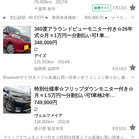
79,000km
2017年
7月13日
提携サイト
千葉県 柏市
■ 支払総額: 49.8万円 ■ 車両本体価格： 468,000 円 ■ メーカー
名： ダイハツ ■ 車種名： ハイゼットカーゴ ■ グレード名：
千葉
柏市
ハイゼット
360度アラウンドビューモニター付き☆26年
ＤＸ ナビ ワンセグＴＶ バックカメラ キーレス エアコン パ
式☆月々1万円〜分割払い可❗️ 車…
ワーステアリ...
348,000円
デイズ
125,033km
2014年
福岡県 福岡市
8月10日
Bluetoothナビ付き☆フル装備お買い得車☆全てコミコミ乗り出し価
格‼️分割可❗️ 車検付き【名義変更代込み】大人気☆日産 デイズルークス
福岡
福岡市
デイズ
走行距離
特別仕様車☆フリップダウンモニター付き☆
X☆Bluetoothナビ付き☆走行中DVD見れます☆ETC付き☆360度アラウ
月々1.5万円〜分割払い可❗️車検2年…
ン...
749,900円
ヴェルファイア
134,055km
2011年
香川県 観音寺市
8月10日
フリップダウンモニター付き☆特別仕様車☆フル装備お買い得車☆分