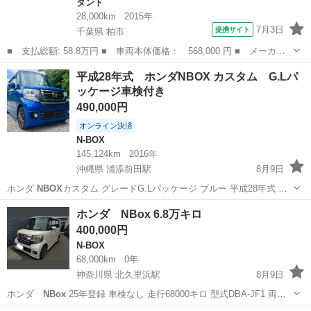
タント
28,000km
2015年
7月3日
提携サイト
千葉県 柏市
■ 支払総額: 58.8万円 ■ 車両本体価格： 568,000 円 ■ メーカー
名： ダイハツ ■ 車種名： タント ■ グレード名： Ｌ ＳＡＩ
千葉
柏市
タント
平成28年式 ホンダNBOX カスタム G.Lパ
Ｉ ナビ フルセグＴＶ 衝突軽減ブレーキ アイドリングストッ
ッケージ車検付き
プ キーレス ...
490,000円
オンライン決済
N-BOX
145,124km
2016年
沖縄県 浦添前田駅
8月9日
ホンダ
NBOX
カスタム グレードG.Lパッケージ ブルー 平成28年式 目
立った傷やへこみなし 内外装綺麗 エアコン良好 状態良好 ホンダ純正
沖縄
浦添市
浦添前田駅
N-BOX
ホンダ NBox 6.8万キロ
ナビ付き エアコン良好 スライドドア 左側電動スライドドア ドライブ
400,000円
レコーダー...
N-BOX
68,000km
0年
神奈川県 北久里浜駅
8月9日
ホンダ
NBox
25年登録 車検なし 走行68000キロ 型式DBA-JF1 両側
パワースライド ETC ナビ バックモニター エアコンも凄く冷えます 年