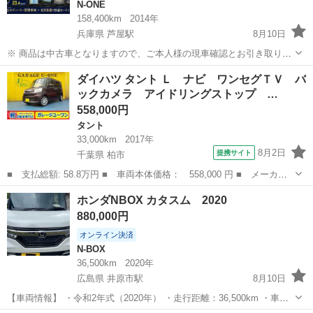
N-ONE
158,400km
2014年
兵庫県 芦屋駅
8月10日
※ 商品は中古車となりますので、ご本人様の現車確認とお引き取り限
定とさせていただきます。当方のプロフィールもご確認いただければ
兵庫
芦屋市
芦屋駅
N-ONE
車両
ダイハツ タント Ｌ ナビ ワンセグＴＶ バ
幸いです。値引きに関する質問はご遠慮願います 【車両情報】 •グレ
ックカメラ アイドリングストップ …
ード：N-ONE プレミア...
558,000円
タント
33,000km
2017年
8月2日
提携サイト
千葉県 柏市
■ 支払総額: 58.8万円 ■ 車両本体価格： 558,000 円 ■ メーカー
名： ダイハツ ■ 車種名： タント ■ グレード名： Ｌ ナビ
千葉
柏市
タント
ホンダNBOX カタスム 2020
ワンセグＴＶ バックカメラ アイドリングストップ キーレス ド
880,000円
ライブレコー...
オンライン決済
N-BOX
36,500km
2020年
広島県 井原市駅
8月10日
【車両情報】 ・令和2年式（2020年） ・走行距離：36,500km ・車検2
年付き ・白色（パールホワイト） ・両側パワースライドドア ・純正