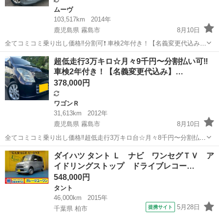
ムーヴ
103,517km
2014年
鹿児島県 霧島市
8月10日
全てコミコミ乗り出し価格‼️分割可❗️ 車検2年付き！【名義変更代込み】
車内広い！大人気☆ムーブカスタムX SA☆Bluetoothナビ付き☆走行中
鹿児島
霧島市
ムーヴ
超低走行3万キロ☆月々9千円〜分割払い可‼️
DVD見れます☆ETC付き☆フルオートエアコン☆ドライブレコーダー
車検2年付き！【名義変更代込み】…
付きのフル...
378,000円
ワゴンＲ
31,613km
2012年
鹿児島県 霧島市
8月10日
全てコミコミ乗り出し価格‼️超低走行3万キロ台☆月々8千円〜分割払い
可‼️ 車検2年付き！！【名義変更代込み】☆スズキワゴンR FXリミテッ
鹿児島
霧島市
ワゴンＲ
ワゴンR
ダイハツ タント Ｌ ナビ ワンセグＴＶ ア
ド☆Bluetoothナビ付き☆走行中DVD見れます☆プッシュスタート☆ド
イドリングストップ ドライブレコー…
ライブレコ...
548,000円
タント
46,000km
2015年
5月28日
提携サイト
千葉県 柏市