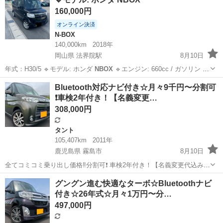
パッケージ 車検整備付 福祉車両 スローパー 車椅子移動車 社
160,000円
外ナビ テレ...
オンライン決済
N-BOX
140,000km
2018年
岡山県 法界院駅
8月10日
年式：H30/5 🔹モデル: ホンダ
NBOX
🔹エンジン: 660cc / ガソリン 🔹
トランスミッション：IAT（オートマチック） 🔹駆動方式：2WD 🔹走
岡山
岡山市
法界院駅
N-BOX
NBOX
Bluetooth対応ナビ付き☆月々9千円〜分割可
行距離: 140000KM 🔹（車検・車検）：（令和9年3月...
❗️車検2年付き！【名義変更…
308,000円
タント
105,407km
2011年
鹿児島県 霧島市
8月10日
全てコミコミ乗り出し価格‼️分割可❗️ 車検2年付き！【名義変更代込み】
広い車内！大人気‼️ダイハツ タントカスタム☆Bluetooth対応ナビ付き
鹿児島
霧島市
タント
走行距離
グングン進む快適なターボ☆Bluetoothナビ
☆走行中DVD見れます☆純正アルミ☆電動スライドドア☆ドライブレ
付き☆26年式☆月々1万円〜分…
コーダー☆ ...
497,000円