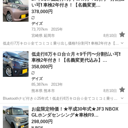
い可❗️ 車検2年付き！【名義変更…
レコーダー ...
378,000円
デイズ
73,707km
2015年
宮崎県 延岡市
8月10日
低走行7万キロ☆全てコミコミ乗り出し価格‼️分割可❗️ 車検2年付き【名
義変更代込み】大人気☆日産 デイズルークスX☆ナビ付き☆走行中
宮崎
延岡市
デイズ
低走行8万キロ台☆月々9千円〜分割払い可❗️
DVD見れます☆便利な電動スライドドア☆スマートキー☆便利なフル
車検2年付き！【名義変更代込み】…
オートエアコン☆ドライブレ...
358,000円
デイズ
85,387km
2013年
熊本県 熊本市
8月10日
Bluetoothナビ付き☆25年式！低走行8万キロ台☆全てコミコミ乗り出
し価格‼️分割可❗️ 車検2年付き【名義変更代込み】大人気☆日産 デイズ
熊本
熊本市
デイズ
走行距離
お盆限定特価！★平成30年式★JF3 NBOX
ハイウェイスターX☆Bluetoothナビ付き☆走行中DVD見れます
GLホンダセンシング★車検R9…
☆ETC...
298,000円
N-BOX