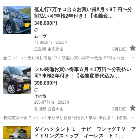
車検2年付き！【名義変更代込み】大人気☆ホンダ N-ONE プレミアム
岡山
倉敷市
N-ONE
走行距離
低走行7万キロ台☆お買い得‼️月々9千円〜分
Lパッケージ☆Bluetooth対応社外ナビ付き☆走行中DVD見れま...
割払い可❗️車検2年付き！【名義変…
348,000円
ムーヴ
77,903km
2013年
広島県 東広島市
8月10日
全てコミコミ乗り出し価格‼️フル装備お買い得車☆低走行7万キロ台☆
分割可❗️ 車検2年付き！【名義変更代込み】車内広い！大人気☆ムーブ
広島
東広島市
ムーヴ
お買い得
フル装備お買い得車☆月々1万円〜分割払い
カスタム Xリミテッド SA ☆純正ナビ付き☆走行中DVD見れます
可❗️ 車検2年付き！【名義変更代込み…
☆ETC付き☆便利なバ...
398,000円
その他
106,877km
2013年
香川県 観音寺市
8月10日
装備充実☆全てコミコミ乗り出し価格‼️分割可❗️ 車検2年付き！【名義変
更代込み】大人気☆スズキ スペーシア カスタムXS☆SDナビ付き☆走
香川
観音寺市
その他
走行距離
ダイハツ タント Ｌ ナビ ワンセグＴＶ ア
行中DVD見れます☆ETC付き☆便利なバックカメラ付き☆便利な電動
イドリングストップ キーレス ＥＴ…
スライドドア付き♪...