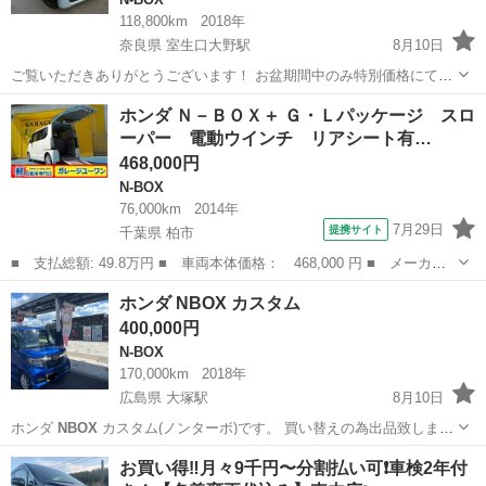
118,800km
2018年
奈良県 室生口大野駅
8月10日
ご覧いただきありがとうございます！ お盆期間中のみ特別価格にて掲
載しております。 売れなければオートオークションに出品予定です。
奈良
奈良市
室生口大野駅
N-BOX
車両
ホンダ Ｎ－ＢＯＸ＋ Ｇ・Ｌパッケージ スロ
◾️車両情報◾️ 平成30年式 DBA-JF3
NBOX
GLホンダセンシング 約
ーパー 電動ウインチ リアシート有…
118,...
468,000円
N-BOX
76,000km
2014年
7月29日
提携サイト
千葉県 柏市
■ 支払総額: 49.8万円 ■ 車両本体価格： 468,000 円 ■ メーカー
名： ホンダ ■ 車種名： Ｎ－ＢＯＸ＋ ■ グレード名： Ｇ・Ｌ
千葉
柏市
N-BOX
ホンダ NBOX カスタム
パッケージ スローパー 電動ウインチ リアシート有り アイドリ
400,000円
ングストップ...
N-BOX
170,000km
2018年
広島県 大塚駅
8月10日
ホンダ
NBOX
カスタム(ノンターボ)です。 買い替えの為出品致しま
す。 現車確認可能な方のみご検討下さい。 特に不具合はありません。
広島
広島市
大塚駅
N-BOX
NBOX
お買い得‼️月々9千円〜分割払い可❗️車検2年付
現車確認時に詳細はご説明致します。 自動車税を追加でお願い致しま