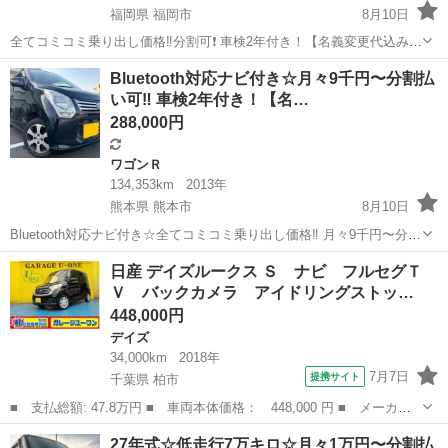
福岡県 福岡市
8月10日
全てコミコミ乗り出し価格‼️分割可❗️ 車検2年付き！【名義変更代込み】
大人気☆ホンダ N-BOXカスタム G・Lパッケージ☆高年式☆ステアリ
福岡
福岡市
N-BOX
走行距離
Bluetooth対応ナビ付き☆月々9千円〜分割払
ングスイッチ付き☆Bluetoothナビ付き☆走行中DVD見れます☆便利な
い可‼️ 車検2年付き！【名…
電動スラ...
288,000円
ワゴンＲ
134,353km
2013年
熊本県 熊本市
8月10日
Bluetooth対応ナビ付き☆全てコミコミ乗り出し価格‼️ 月々9千円〜分割
払い可‼️ 車検2年付き！！【名義変更代込み】☆スズキワゴンR FXリミ
熊本
熊本市
ワゴンＲ
ワゴンR
日産 デイズルークス Ｓ ナビ フルセグＴ
テッド☆Bluetooth対応ナビ付き☆走行中DVD見れます☆お出かけに...
Ｖ バックカメラ アイドリングストッ…
448,000円
デイズ
34,000km
2018年
7月7日
提携サイト
千葉県 柏市
■ 支払総額: 47.8万円 ■ 車両本体価格： 448,000 円 ■ メーカー
名： 日産 ■ 車種名： デイズルークス ■ グレード名： Ｓ ナ
千葉
柏市
デイズ
27年式☆低走行7万キロ☆月々1万円〜分割払
ビ フルセグＴＶ バックカメラ アイドリングストップ ドライブ