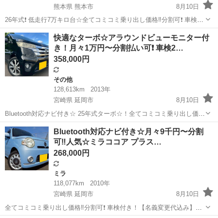
熊本県 熊本市
8月10日
26年式❗️ 低走行7万キロ台☆全てコミコミ乗り出し価格‼️分割可❗️ 車検2
年付き【名義変更代込み】大人気☆日産 デイズ ハイウェイスターG☆
熊本
熊本市
その他
快適なターボ☆アラウンドビューモニター付
日産純正ナビ付き☆走行中DVD見れます☆ステアリングスイッチ付き
き！月々1万円〜分割払い可❗️ 車検2…
☆便利なバックカ...
358,000円
その他
128,613km
2013年
宮崎県 延岡市
8月10日
Bluetooth対応ナビ付き☆ 25年式ターボ☆！全てコミコミ乗り出し価
格‼️分割可❗️ 車検2年付き【名義変更代込み】大人気☆日産 デイズ ハイ
宮崎
延岡市
その他
Bluetooth対応ナビ付き☆月々9千円〜分割
ウェイスターG☆Bluetooth対応ナビ付き☆走行中DVD見れます☆ステ
可‼️人気☆ミラココア プラス…
ア...
268,000円
ミラ
118,077km
2010年
宮崎県 延岡市
8月10日
全てコミコミ乗り出し価格‼️分割可❗️ 車検付き！【名義変更代込み】ダ
イハツ ミラココア プラスX☆おしゃれな内装・圧迫感の無い車内！