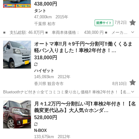
438,000円
タント
47,000km
2015年
7月2日
提携サイト
千葉県 柏市
■ 支払総額: 46.8万円 ■ 車両本体価格： 438,000 円 ■ メーカー
名： ダイハツ ■ 車種名： タント ■ グレード名： Ｌ ナビ
千葉
柏市
タント
オートマ車‼️月々9千円〜分割可‼️働くくるま
ワンセグＴＶ アイドリングストップ キーレス ＥＴＣ ドライブ
軽バン入りました！車検2年付き！…
レコーダー ...
318,000円
ハイゼット
145,093km
2012年
香川県 観音寺市
8月10日
Bluetoothナビ付き☆全てコミコミ乗り出し価格‼️ 車検2年付き！【名義
変更代込み】車内広い！人気のダイハツ ハイゼットカーゴ スペシャル
香川
観音寺市
ハイゼット
月々1.2万円〜分割払い可❗️ 車検2年付き！【名
クリーン☆人気のオートマ車♪☆両側スライドドア☆ドラレコ付き！☆
義変更代込み】大人気☆ホンダ…
これが便利♪事故...
528,000円
N-BOX
133,675km
2012年