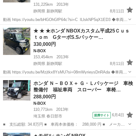
131,225km
2013年
静岡県 新静岡駅
8月11日
動画 https://youtu.be/bHGOhGfP64c?si=C_ILlskNP5qX1ED3 ◆車両情
報◆ メーカー：ホンダ 車名：
NBOX
カスタム グレード：Ｃｕｓｔｏ
静岡
静岡市
新静岡駅
N-BOX
車両
★ ★ ★ホンダ NBOXカスタム平成25Ｃｕｓ
ｍ GターボS.Sパッケージ 色：黒 ...
ｔｏｍ GターボS.Sパッケー…
330,000円
N-BOX
153,454km
2013年
静岡県 新静岡駅
8月11日
動画 https://youtu.be/Mzjtkx8YsMU?si=08mWyrieysDnRAda ◆車両情
報◆ メーカー：ホンダ 車名：
NBOX
カスタム グレード：Ｃｕｓｔｏ
静岡
静岡市
新静岡駅
N-BOX
車両
ホンダ Ｎ－ＢＯＸ＋ Ｇ・Ｌパッケージ 車検
ｍ GターボS.Sパッケージ 色：黒...
整備付 福祉車両 スローパー 車椅…
288,000円
N-BOX
110,771km
2013年
6月4日
提携サイト
埼玉県 春日部市
■ 支払総額: 34.8万円 ■ 車両本体価格： 288,000 円 ■ メーカー
名： ホンダ ■ 車種名： Ｎ－ＢＯＸ＋ ■ グレード名： Ｇ・Ｌ
埼玉
春日部市
N-BOX
🔹モデル: ホンダ NBOX