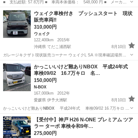
■ 支払総額: 57.8万円 ■ 車両本体価格： 548,000 円 ■ メーカー
名： ダイハツ ■ 車種名： タント ■ グレード名： Ｌ ナビ
千葉
柏市
タント
ウェイク車検付き プッシュスタート 現状
ワンセグＴＶ アイドリングストップ ドライブレコーダー キーレ
販売車両‼️
ス ＥＴＣ ...
310,000円
ウェイク
122,400km
2015年
沖縄県 てだこ浦西駅
8月10日
ガレージキクザト現状販売コーナー ウェイクL SA ※現車確認場所
は、 うるま市のセブンイレブンうるま宮里店向かい側となります。 販
沖縄
うるま市
てだこ浦西駅
ウェイク
かっこいいけど難ありNBOX 平成24年式
売価格３２万円※インボイス対象車 年式 平成２７年(2015) 走行
車検09/02 16.7万キロ 名…
122,40...
150,000円
N-BOX
167,000km
2012年
愛媛県 伊予大洲駅
8月10日
かっこいいけど難あり
NBOX
平成24年式 車検09/02 16.7万キロ Ｎ
ＢＯＸカスタム ＧＬ？ターボついてないグレードです。 片側電動すら
愛媛
大洲市
伊予大洲駅
N-BOX
NBOX
【受付中】神戸 H26 N-ONE プレミアム ツア
いド、右は手動スライドドアです ナビはバックカメラ...
ラー ターボ 車検令和9年…
275,000円