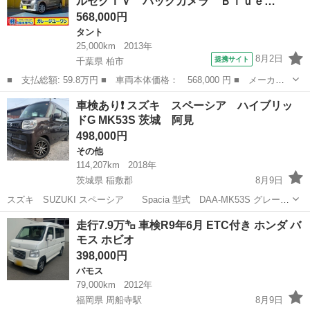
ルセグＴＶ バックカメラ Ｂｌｕｅ…
568,000円
タント
25,000km
2013年
8月2日
提携サイト
千葉県 柏市
■ 支払総額: 59.8万円 ■ 車両本体価格： 568,000 円 ■ メーカー
名： ダイハツ ■ 車種名： タント ■ グレード名： カスタム
千葉
柏市
タント
車検あり❗️ スズキ スペーシア ハイブリッ
Ｘ ＳＡ ナビ フルセグＴＶ バックカメラ Ｂｌｕｅｔｏｏｔ
ドG MK53S 茨城 阿見
ｈ 衝突軽減ブレ...
498,000円
その他
114,207km
2018年
茨城県 稲敷郡
8月9日
スズキ SUZUKI スペーシア Spacia 型式 DAA-MK53S グレー
ド ハイブリッドG 追突被害軽減ブレーキ非装着車 色 アーバンブラ
茨城
稲敷郡
その他
スペーシア
走行7.9万㌔ 車検R9年6月 ETC付き ホンダ バ
ウンパールメタリック カラーコード ZSF ⭐︎HYBRD⭐︎ ⭐︎...
モス ホビオ
398,000円
バモス
79,000km
2012年
福岡県 周船寺駅
8月9日