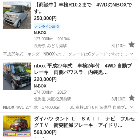
広島
安芸高田市
井原市駅
N-BOX
【商談中】車検R10.2まで 4WDのNBOXで
ナビ ・Apple CarPlay対応 ・シートヒーター ・ドライブレコーダー...
す。
250,000円
オンライン決済
N-BOX
127,000km
2013年
長野県 みどり湖駅
8月10日
平成25年式 ホンダ
NBOX
です。 グレードはGグレードですので良
く壊れる電動パワスラがないので安心です。 冬も安心の4WD車になり
長野
塩尻市
みどり湖駅
N-BOX
nbox 平成27年式 車検2年付 4WD 自動ブ
ます。 外観は比較的綺麗です。左のよく錆びるところを板金塗装済み
レーキ 両側パワスラ 内装黒…
です。 内装も距離の割には...
220,000円
N-BOX
174,000km
2015年
北海道 東区役所前駅
8月10日
NBOX
4WD 27年式 174000km 3C 車検10年8月 装備品 自動ブレ
ーキ 横滑り防止 両側パワースライドドア シートヒーター ナビ TV
北海道
札幌市
東区役所前駅
N-BOX
ダイハツ タント Ｌ ＳＡＩＩ ナビ フルセ
DVD バックカメラ HID 車検取り立て、基本的...
グＴＶ 衝突軽減ブレーキ アイドリ…
568,000円