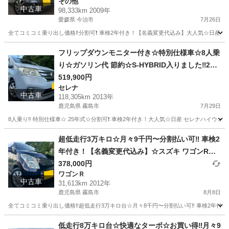
その他
れます☆ETC付き☆電動スライドドア☆ドラレコ
中古車
98,333km 2009年
付き☆スマートキー☆フルオートエアコン☆純正
愛媛県 今治市
7月26日
アルミ！事故歴修復歴なし☆そのまま乗って帰れ
全てコミコミ乗り出し価格‼️分割可❗️ 車検2年付き！【名義変更代込み】大人気☆日産
ます❗️
愛媛
今治市
その他
走行距離
フリップダウンモニター付き☆特別仕様車☆8人乗
り☆ガソリン代 節約☆S-HYBRID入りました‼️25
年式☆月々1.2万円〜分割払い可❗️車検2年付き！大
519,900円
セレナ
人気☆ニッサン セレナ☆フリップダウンモニター
中古車
118,305km 2013年
付き☆Bluetooth対応ナビ☆走行中DVD見れます
鹿児島県 霧島市
7月29日
☆ETC☆ドラレコ付きのフル装備☆両側電動スラ
8人乗り‼️ 特別仕様車☆ 25年式☆分割可❗️ 車検2年付き！大人気☆日産 セレナハイウェイス
イドドア☆ウィンカーミラー☆フル装備☆純正ア
鹿児島
霧島市
セレナ
Bluetooth
ルミ☆☆車内広々三列シート‼️
超低走行3万キロ☆月々9千円〜分割払い可‼️ 車検2
年付き！【名義変更代込み】☆スズキ ワゴンR☆B
luetoothナビ付き☆走行中DVD見れます☆プッシ
378,000円
ワゴンＲ
ュスタート☆ドライブレコーダー付きのフル装備
中古車
31,613km 2012年
☆純正アルミホイール装着☆そのまま乗って帰れ
鹿児島県 霧島市
8月8日
ます！
全てコミコミ乗り出し価格‼️超低走行3万キロ台☆月々8千円〜分割払い可‼️ 車検2年付き！
鹿児島
霧島市
ワゴンＲ
ワゴンR
低走行8万キロ台☆快適なターボ☆お買い得‼️月々9