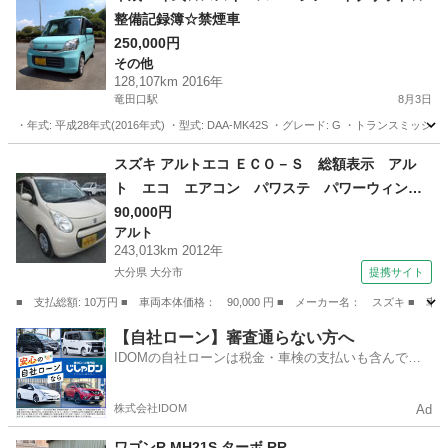
整備記録簿☆禁煙車
250,000円
その他
128,107km 2016年
竜田口駅
8月3日
・年式: 平成28年式(2016年式) ・型式: DAA-MK42S ・グレード: G ・トランスミッ
熊本
熊本市
竜田口駅
その他
スズキ アルトエコ ＥＣＯ－Ｓ 総額表示 アル
ト エコ エアコン パワステ パワーウィン
ド キーレスキー タイミングチェーン Ｉ－Ｓ
90,000円
アルト
ＴＯＰ （検9.2）
243,013km 2012年
大分県 大分市
提携サイト
■ 支払総額: 10万円 ■ 車両本体価格： 90,000 円 ■ メーカー名： スズキ
大分
大分市
アルト
【自社ローン】審査通らない方へ
IDOMの自社ローンは税金・車検の支払いも含んでい
るので毎月の支払額は一定
株式会社IDOM
Ad
ワゴンR MH21S ターボ RR