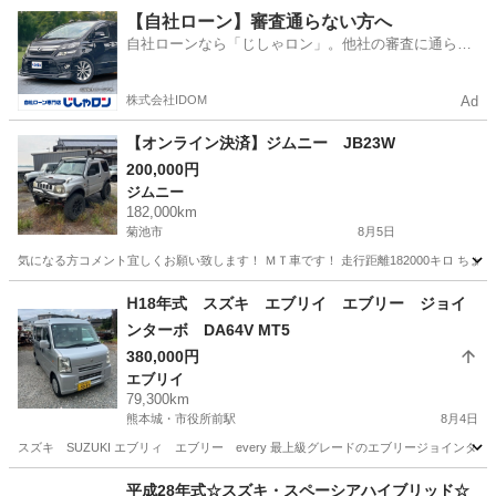
熊本
熊本市
西辛島町駅
ジムニー
走行距離
【自社ローン】審査通らない方へ
自社ローンなら「じしゃロン」。他社の審査に通らな
かった方も
株式会社IDOM
Ad
【オンライン決済】ジムニー JB23W
200,000円
ジムニー
182,000km
菊池市
8月5日
気になる方コメント宜しくお願い致します！ ＭＴ車です！ 走行距離182000キロ ち
熊本
菊池市
ジムニー
走行距離
ᕼ18年式 スズキ エブリイ エブリー ジョイ
ンターボ DA64V MT5
380,000円
エブリイ
79,300km
熊本城・市役所前駅
8月4日
スズキ SUZUKI エブリィ エブリー every 最上級グレードのエブリージョインター
熊本
熊本市
熊本城・市役所前駅
エブリイ
平成28年式☆スズキ・スペーシアハイブリッド☆