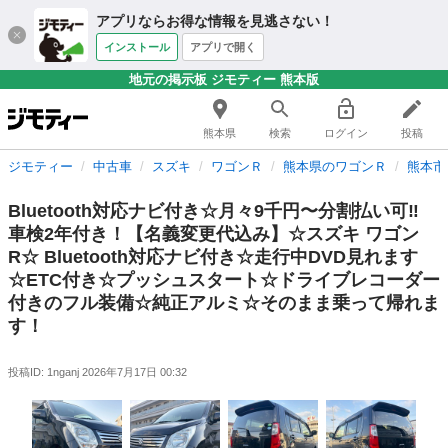
アプリならお得な情報を見逃さない！
インストール
アプリで開く
地元の掲示板 ジモティー 熊本版
熊本県
検索
ログイン
投稿
ジモティー
中古車
スズキ
ワゴンＲ
熊本県のワゴンＲ
熊本市
Bluetooth対応ナビ付き☆月々9千円〜分割払い可‼️
車検2年付き！【名義変更代込み】☆スズキ ワゴン
R☆ Bluetooth対応ナビ付き☆走行中DVD見れます
☆ETC付き☆プッシュスタート☆ドライブレコーダー
付きのフル装備☆純正アルミ☆そのまま乗って帰れま
す！
投稿ID: 1nganj
2026年7月17日 00:32