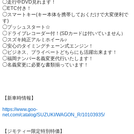
◯走行中DVD見れます！

◯ETC付き！

◯スマートキー(キー本体を携帯しておくだけで大変便利で
す)

◯プッシュスタート☆

◯ドライブレコーダー付！(SDカードは付いていません）

◯スズキ純正アルミホイール♪

◯安心のタイミングチェーン式エンジン！

◯ビジネス、プライベートどちらにも活躍出来ます！

◯福岡ナンバー名義変更代行いたします！

◯名義変更に必要な書類揃っています！

【新車時情報】

https://www.goo-
net.com/catalog/SUZUKI/WAGON_R/10103935/
【ジモティー限定特別特価】
