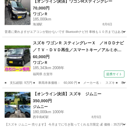
【オンライン決済】ワゴンRスティングレー
70,000円
ワゴンＲ
185,000km
海浦駅
8月6日
普通に乗れますがエアコンが効かないです Bluetoothナビ付 車検も１０月まではあ
熊本
天草市
海浦駅
ワゴンＲ
スズキ ワゴンＲ スティングレーＸ ／ＨＤＤナビ
／ＴＶ・ＤＶＤ再生／スマートキー／アルミホイ
ール／ＨＩＤライト／盗難防止／電格ミラー／タ
60,000円
ワゴンＲ
イミングチェーン （検9.6）
185,343km 2008年
福岡県 古賀市
提携サイト
■ 支払総額: 9万円 ■ 車両本体価格： 60,000 円 ■ メーカー名： スズキ 
福岡
古賀市
ワゴンＲ
【オンライン決済】スズキ ジムニー
350,000円
ジムニー
180,000km 1000年
西辛島町駅
8月5日
【スズキ ジムニー 売ります】 今月までに引き取ってくれる方限定 💰 価格：35万円 