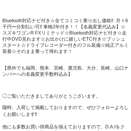
Bluetooth対応ナビ付き☆全てコミコミ乗り出し価格‼️  月々9
千円〜分割払い可‼️ 車検2年付き！！【名義変更代込み】☆
スズキワゴンR FXリミテッド☆Bluetooth対応ナビ付き☆走
行中DVD見れます☆お出かけに嬉しいETC付き☆プッシュ
スタート☆ドライブレコーダー付きのフル装備☆純正アルミ
装着☆そのまま乗って帰れます！

【県外でも福岡、熊本、宮崎、鹿児島、大分、長崎、山口ナ
ンバーへの名義変更手数料込み】

◯ご覧いただきましてありがとうございます。

随時、入荷して掲載しておりますので、ぜひフォローよろし
くお願いします❗️

他にも多数お買い得商品を揃えておりますので、D.A.Iをク