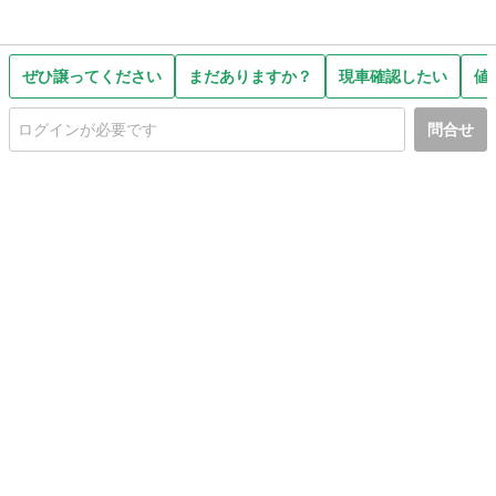
ぜひ譲ってください
まだありますか？
現車確認したい
値
問合せ
初めての方へ
利用規約
プライバシーポリシー
プライバシー・ステートメント
健全化に資する運用方針
お問い合わせ
運営会社
サイトマップ
ご利用ガイド
フリーワードで探す
PC版で表示
都道府県選択
特定商取引法の表示
利用者情報の外部送信について