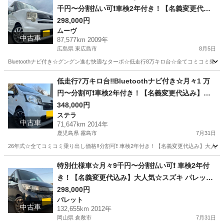
千円〜分割払い可❗️車検2年付き！【名義変更代込
み】車内広い！大人気☆ムーブコンテカスタム☆B
298,000円
ムーヴ
luetoothナビ付き☆走行中DVD見れます☆ETC付
中古車
87,577km 2009年
き☆フルオートエアコン☆ドライブレコーダー付
広島県 東広島市
8月5日
きのフル装備☆純正アルミ☆そのまま乗って帰れ
Bluetoothナビ付き☆グングン進む快適なターボ☆低走行8万キロ台☆全てコミコミ乗り出し
ます‼️
広島
東広島市
ムーヴ
お買い得
低走行7万キロ台‼️Bluetoothナビ付き☆月々1 万
円〜分割可❗️車検2年付き！【名義変更代込み】大
人気☆スバル ステラ Lスマートアシスト☆Blueto
348,000円
ステラ
othナビ付き☆走行中DVD見れます☆ドライブレコ
中古車
71,647km 2014年
ーダー付きのフル装備☆社外アルミ☆のまま乗っ
鹿児島県 霧島市
7月31日
て帰れます！長〜く乗れます‼️
26年式☆全てコミコミ乗り出し価格‼️分割可❗️ 車検2年付き！【名義変更代込み】大人気☆
鹿児島
霧島市
ステラ
走行距離
特別仕様車☆月々9千円〜分割払い可❗️ 車検2年付
き！【名義変更代込み】大人気☆スズキ パレット
SW☆Bluetoothナビ付き☆走行中DVD見れます☆
298,000円
パレット
便利なバックカメラ付き☆ETC付き☆両側電動ス
中古車
132,655km 2012年
ライドドア☆ドラレコ☆スマートキー☆フルオー
岡山県 倉敷市
7月31日