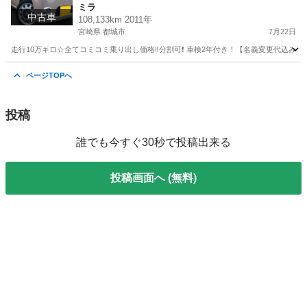
ミラ
付き☆走行中DVD見れます☆圧迫感無くおしゃれ
中古車
108,133km 2011年
な内装☆ドライブレコーダー付き☆そのまま乗っ
宮崎県 都城市
7月22日
て帰れます‼️
走行10万キロ☆全てコミコミ乗り出し価格‼️分割可❗️ 車検2年付き！【名義変更代込み】
宮崎
都城市
ミラ
走行距離
ページTOPへ
投稿
誰でも今すぐ30秒で投稿出来る
投稿画面へ (無料)