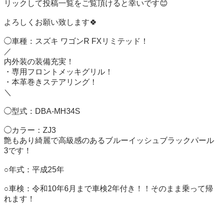
リックして投稿一覧をご覧頂けると幸いです😊

よろしくお願い致します🍀

◯車種：スズキ ワゴンR FXリミテッド！

／

内外装の装備充実！

・専用フロントメッキグリル！

・本革巻きステアリング！

＼

◯型式：DBA-MH34S   

◯カラー：ZJ3

艶もあり綺麗で高級感のあるブルーイッシュブラックパール
3です！

○年式：平成25年

○車検：令和10年6月まで車検2年付き！！そのまま乗って帰
れます！
