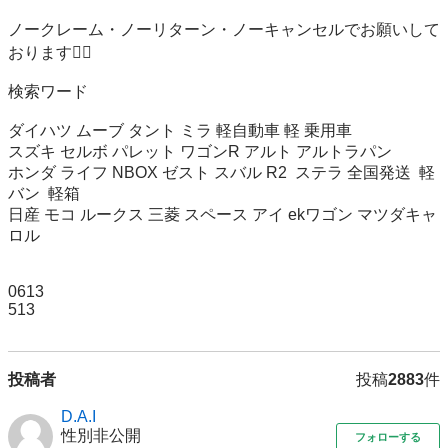
ノークレーム・ノーリターン・ノーキャンセルでお願いして
おります🙇‍♂️

検索ワード

ダイハツ ムーブ タント ミラ 軽自動車 軽 乗用車 

スズキ セルボ パレット ワゴンR アルト アルトラパン 

ホンダ ライフ NBOX ゼスト スバル R2  ステラ 全国発送  軽
バン  軽箱

日産 モコ ルークス 三菱 スペース アイ ekワゴン マツダキャ
ロル

0613

513
投稿者
投稿
2883
件
D.A.I
性別非公開
フォローする