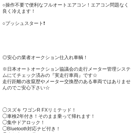
○操作不要で便利なフルオートエアコン！エアコン問題なく
良く冷えます！

○プッシュスタート❗️

◎安心の業者オークション仕入れ車輌！

※日本オートオークション協議会の走行メーター管理システ
ムにてチェック済みの『実走行車両』です☆

走行距離の改竄歴やメーター交換歴のある車両ではありませ
んのでご安心下さい☆

◯スズキ ワゴンR FXリミテッド！

◯車検2年付き！そのまま乗って帰れます！

◯集中ドアロック！

◯Bluetooth対応ナビ付き！
