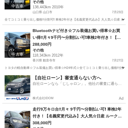
その他
付き☆走行中DVD見れます☆ETC付き☆電動スラ
中古車
138,443km 2010年
イドドア☆ドラレコ付き☆スマートキー☆フルオ
山口県 山口市
7月23日
ートエアコン☆純正アルミ☆事故修復歴無し☆そ
全てコミコミ乗り出し価格‼️分割可❗️ 車検2年付き【名義変更代込み】大人気☆日産 ルーク
のまま乗って帰れます❗️
山口
山口市
その他
Bluetoothナビ付き☆フル装備お買い得車☆お買
い得‼️月々9千円〜分割払い可❗️車検2年付き！【名
義変更代込み】車内広い！大人気☆ピクシススペ
288,000円
その他
ース☆Bluetoothナビ付き☆走行中DVD見れます
中古車
118,343km 2012年
☆ETC付き☆バックカメラ付き☆フルオートエア
香川県 観音寺市
7月27日
コン☆ドライブレコーダー付きのフル装備☆純正
トヨタの軽自動車☆フル装備お買い得車☆H24年式☆全てコミコミ乗り出し価格‼️分割可❗
アルミ☆そのまま乗って帰れます‼️
香川
観音寺市
その他
お買い得
【自社ローン】審査通らない方へ
自社ローンなら「じしゃロン」。他社の審査に通らな
かった方も
株式会社IDOM
Ad
走行9万キロ台‼️月々 9千円〜分割払い可❗️ 車検2年
付き！【名義変更代込み】大人気☆日産 ルークス
ハイウェイスター☆HDDナビ付き☆走行中DVD見
308,000円