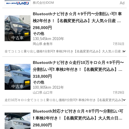
株式会社IDOM
Ad
Bluetoothナビ付き☆月々9千円〜分割払い可❗️ 車
検2年付き！【名義変更代込み】大人気☆日産 ル
ークスハイウェイスター☆Bluetoothナビ付き☆
298,000円
その他
走行中DVD見れます☆ETC付き☆電動スライドド
中古車
130,545km 2010年
ア☆ドラレコ付き☆スマートキー☆フルオートエ
岡山県 倉敷市
7月31日
アコン☆社外アルミ☆そのまま乗って帰れます❗️
全てコミコミ乗り出し価格‼️分割可❗️ 車検2年付き【名義変更代込み】大人気☆日産 ルーク
岡山
倉敷市
その他
走行距離
Bluetoothナビ付き☆走行10万キロ☆月々9千円〜
分割払い可❗️ 車検2年付き！【名義変更代込み】大
人気☆日産 ルークスハイウェイスター☆Bluetoot
318,000円
その他
hナビ付き☆走行中DVD見れます☆電動スライドド
中古車
100,905km 2011年
ア☆ドラレコ付き☆スマートキー☆フルオートエ
山口県 山口市
7月29日
アコン☆純正アルミ☆事故修復歴無し☆そのまま
走行10万キロ☆全てコミコミ乗り出し価格‼️分割可❗️ 車検2年付き【名義変更代込み
乗って帰れます❗️
山口
山口市
その他
走行距離
Bluetooth対応ナビ付き☆月々8千円〜分割払い可
❗️ 車検2年付き！【名義変更代込み】大人気☆日産
ルークスハイウェイスター☆Bluetooth対応ナビ
298,000円