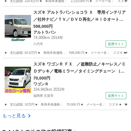
■ 支払総額: 220.8万円 ■ 車両本体価格： 2,110,000 円 ■ メーカー名： ス
熊本
八代市
その他
スズキ アルトラパンショコラ Ｘ 専用インテリア
／社外ナビ／ＴＶ／ＤＶＤ再生／ＨＩＤオートラ
イト／ＥＴＣ／プッシュスタート／スマートキー
598,000円
アルトラパン
／アイドリングストップ／純正１４ＡＷ／禁煙車
74,000km 2014年
（検9.8）
八代市
提携サイト
■ 支払総額: 63.6万円 ■ 車両本体価格： 598,000 円 ■ メーカー名： ス
熊本
八代市
アルトラパン
スズキ ワゴンＲ ＦＸ ／盗難防止／キーレス／Ｃ
Ｄデッキ／電格ミラー／タイミングチェーン （検
10.6）
70,000円
ワゴンＲ
154,942km 2011年
福岡県 古賀市
提携サイト
■ 支払総額: 10万円 ■ 車両本体価格： 70,000 円 ■ メーカー名： スズキ 
福岡
古賀市
ワゴンＲ
もっと見る