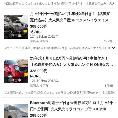
トエアコン☆純正アルミ☆事故修復歴無し☆その
特別仕様車☆全てコミコミ乗り出し価格‼️分割可❗️ 車検付き！【名義変更代込み】大人気☆ス
まま乗って帰れます‼️
岡山
倉敷市
パレット
月々9千円〜分割払い可❗️ 車検2年付き！【名義変
更代込み】大人気☆日産 ルークスハイウェイスタ
ー☆ナビ付き☆走行中DVD見れます☆スライドド
308,000円
その他
ア☆ドラレコ付き☆スマートキー☆フルオートエ
中古車
124,215km 2011年
アコン☆純正アルミ！そのまま乗って帰れます❗️
宮崎県 延岡市
7月23日
全てコミコミ乗り出し価格‼️分割可❗️ 車検2年付き【名義変更代込み】大人気☆日産 
宮崎
延岡市
その他
走行距離
25年式！月々1.2万円〜分割払い可❗️ 車検付き！
【名義変更代込み】大人気☆ホンダ N-ONE☆ステ
アリングスイッチ付き☆Bluetooth対応ナビ付き
328,000円
N-ONE
☆走行中DVD見れます☆ETC付き☆便利なバック
中古車
121,163km 2013年
カメラ付き☆ドラレコ付き☆スマートキー☆フル
福岡県 福岡市
8月6日
オートエアコン☆そのまま乗って帰れます❗️
フル装備お買い得☆25年式❗️全てコミコミ乗り出し価格‼️分割可❗️ 車検付き！【名義変更代
福岡
福岡市
N-ONE
走行距離
Bluetooth対応ナビ付き☆走行10万キロ！月々9千
円〜分割可‼️☆人気☆ミラココア プラスX ☆車検2
年付き！【名義変更代込み】Bluetooth対応ナビ
288,000円