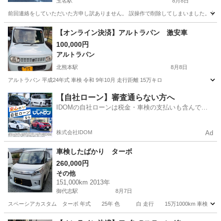
玉名駅
8月8日
前回連絡をしていただいた方申し訳ありません。 誤操作で削除してしまいました。 通勤
熊本
玉名市
玉名駅
ソリオ
【オンライン決済】アルトラパン 激安車
100,000円
アルトラパン
北熊本駅
8月8日
アルトラパン 平成24年式 車検 令和 9年10月 走行距離 15万キロ
熊本
熊本市
北熊本駅
アルトラパン
【自社ローン】審査通らない方へ
IDOMの自社ローンは税金・車検の支払いも含んでい
るので毎月の支払額は一定
株式会社IDOM
Ad
車検したばかり ターボ
260,000円
その他
151,000km 2013年
御代志駅
8月7日
スペーシアカスタム ターボ 年式 25年 色 白 走行 15万1000km 車検 10年
熊本
菊池市
御代志駅
その他