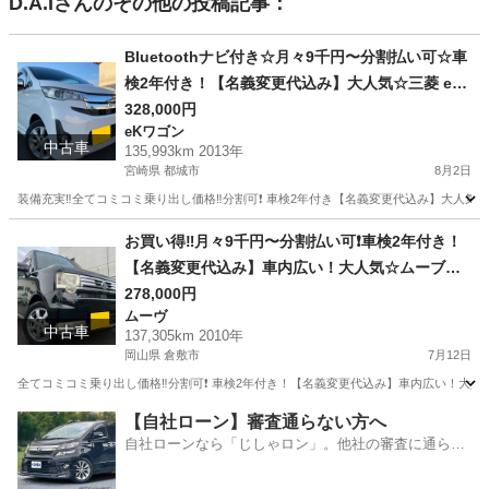
D.A.I
さんのその他の投稿記事：
Bluetoothナビ付き☆月々9千円〜分割払い可☆車
検2年付き！【名義変更代込み】大人気☆三菱 ek
カスタム☆Bluetoothナビ付き☆走行中DVD見れ
328,000円
eKワゴン
ます☆便利なバックカメラ☆ドラレコ付き☆スマ
中古車
135,993km 2013年
ートキー☆フルオートエアコン☆純正アルミ☆事
宮崎県 都城市
8月2日
故修復歴無し☆そのまま乗って帰れます❗️
装備充実‼️全てコミコミ乗り出し価格‼️分割可❗️ 車検2年付き【名義変更代込み】大人気三
宮崎
都城市
eKワゴン
お買い得‼️月々9千円〜分割払い可❗️車検2年付き！
【名義変更代込み】車内広い！大人気☆ムーブコ
ンテカスタム☆ナビ付き☆走行中DVD見れます☆
278,000円
ムーヴ
フルオートエアコン☆ドライブレコーダー付きの
中古車
137,305km 2010年
フル装備☆純正アルミ☆そのまま乗って帰れます‼️
岡山県 倉敷市
7月12日
全てコミコミ乗り出し価格‼️分割可❗️ 車検2年付き！【名義変更代込み】車内広い！大
岡山
倉敷市
ムーヴ
お買い得
【自社ローン】審査通らない方へ
自社ローンなら「じしゃロン」。他社の審査に通らな
かった方も