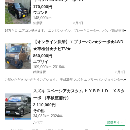
170,000円
ワゴンＲ
148,000km
佐敷駅
8月2日
14万キロ エアコン効きます。 エンジンオイル、ブレーキローター、パッド新品交換し
熊本
葦北郡
佐敷駅
ワゴンＲ
ワゴンR
【オンライン決済】エブリーバン★ターボ★4WD
★車検付★ナビTV★
860,000円
エブリイ
109,000km 2016年
武蔵塚駅
8月2日
ご覧いただきありがとうございます。 平成28年 スズキ エブリーバン ジョインターボ 4WD
熊本
熊本市
武蔵塚駅
エブリイ
スズキ スペーシアカスタム ＨＹＢＲＩＤ ＸＳタ
ーボ （車検整備付）
2,110,000円
その他
34,082km 2024年
八代市
提携サイト