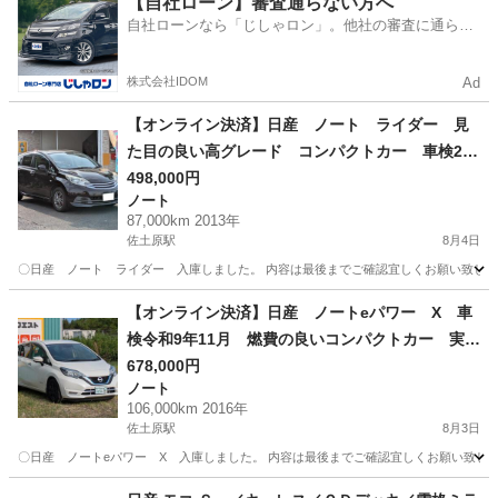
【自社ローン】審査通らない方へ
自社ローンなら「じしゃロン」。他社の審査に通らな
かった方も
株式会社IDOM
Ad
【オンライン決済】日産 ノート ライダー 見
た目の良い高グレード コンパクトカー 車検2年
渡し 走行距離87,000㎞
498,000円
ノート
87,000km 2013年
佐土原駅
8月4日
〇日産 ノート ライダー 入庫しました。 内容は最後までご確認宜しくお願い致します。 あくま
宮崎
宮崎市
佐土原駅
ノート
【オンライン決済】日産 ノートeパワー X 車
検令和9年11月 燃費の良いコンパクトカー 実燃
費22-23㎞
678,000円
ノート
106,000km 2016年
佐土原駅
8月3日
〇日産 ノートeパワー X 入庫しました。 内容は最後までご確認宜しくお願い致します。 あくま
宮崎
宮崎市
佐土原駅
ノート