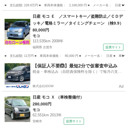
インチアルミ （検10.5）
■ 支払総額: 228.9万円 ■ 車両本体価格： 2,168,000 円 ■ メーカー名
宮崎
宮崎市
セレナ
日産 モコ Ｅ ／スマートキー／盗難防止／ＣＤデ
ッキ／電格ミラー／タイミングチェーン （検9.9）
80,000円
モコ
113,535km 2008年
福岡県 古賀市
提携サイト
■ 支払総額: 11万円 ■ 車両本体価格： 80,000 円 ■ メーカー名： 日産 ■
福岡
古賀市
モコ
【保証人不要🙆】最短2分で仮審査申込み
税金・車検込み（自賠責保険料を除く）で毎月の支払
額は一定の自社ローン🚗
株式会社IDOM
Ad
日産 モコ Ｘ （車検整備付）
280,000円
モコ
62,551km 2013年
宮崎市
提携サイト