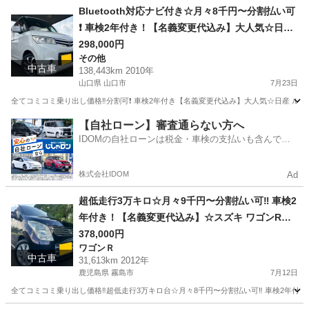
鹿児島
霧島市
セレナ
Bluetooth
ルミ☆☆車内広々三列シート‼️
Bluetooth対応ナビ付き☆月々8千円〜分割払い可
❗️ 車検2年付き！【名義変更代込み】大人気☆日産
ルークスハイウェイスター☆Bluetooth対応ナビ
298,000円
その他
付き☆走行中DVD見れます☆ETC付き☆電動スラ
中古車
138,443km 2010年
イドドア☆ドラレコ付き☆スマートキー☆フルオ
山口県 山口市
7月23日
ートエアコン☆純正アルミ☆事故修復歴無し☆そ
全てコミコミ乗り出し価格‼️分割可❗️ 車検2年付き【名義変更代込み】大人気☆日産 ルーク
のまま乗って帰れます❗️
山口
山口市
その他
【自社ローン】審査通らない方へ
IDOMの自社ローンは税金・車検の支払いも含んでい
るので毎月の支払額は一定
株式会社IDOM
Ad
超低走行3万キロ☆月々9千円〜分割払い可‼️ 車検2
年付き！【名義変更代込み】☆スズキ ワゴンR☆B
luetoothナビ付き☆走行中DVD見れます☆プッシ
378,000円
ワゴンＲ
ュスタート☆ドライブレコーダー付きのフル装備
中古車
31,613km 2012年
☆純正アルミホイール装着☆そのまま乗って帰れ
鹿児島県 霧島市
7月12日
ます！
全てコミコミ乗り出し価格‼️超低走行3万キロ台☆月々8千円〜分割払い可‼️ 車検2年付き！