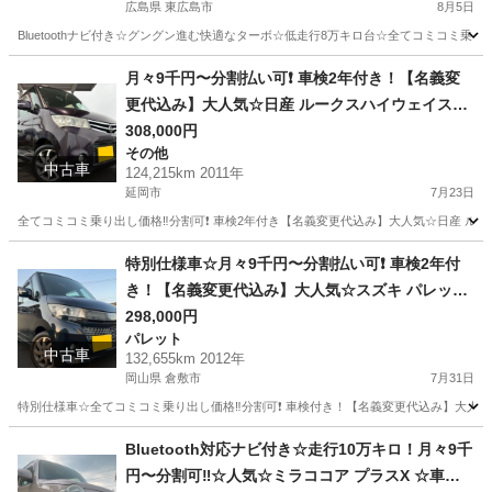
広島県 東広島市
8月5日
きのフル装備☆純正アルミ☆そのまま乗って帰れ
Bluetoothナビ付き☆グングン進む快適なターボ☆低走行8万キロ台☆全てコミコミ乗り出し
ます‼️
広島
東広島市
ムーヴ
お買い得
月々9千円〜分割払い可❗️ 車検2年付き！【名義変
更代込み】大人気☆日産 ルークスハイウェイスタ
ー☆ナビ付き☆走行中DVD見れます☆スライドド
308,000円
その他
ア☆ドラレコ付き☆スマートキー☆フルオートエ
中古車
124,215km 2011年
アコン☆純正アルミ！そのまま乗って帰れます❗️
延岡市
7月23日
全てコミコミ乗り出し価格‼️分割可❗️ 車検2年付き【名義変更代込み】大人気☆日産 
宮崎
延岡市
その他
走行距離
特別仕様車☆月々9千円〜分割払い可❗️ 車検2年付
き！【名義変更代込み】大人気☆スズキ パレット
SW☆Bluetoothナビ付き☆走行中DVD見れます☆
298,000円
パレット
便利なバックカメラ付き☆ETC付き☆両側電動ス
中古車
132,655km 2012年
ライドドア☆ドラレコ☆スマートキー☆フルオー
岡山県 倉敷市
7月31日
トエアコン☆純正アルミ☆事故修復歴無し☆その
特別仕様車☆全てコミコミ乗り出し価格‼️分割可❗️ 車検付き！【名義変更代込み】大人気☆ス
まま乗って帰れます‼️
岡山
倉敷市
パレット
Bluetooth対応ナビ付き☆走行10万キロ！月々9千
円〜分割可‼️☆人気☆ミラココア プラスX ☆車検2