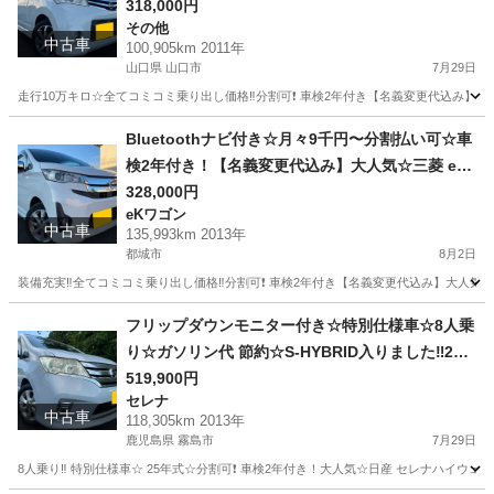
人気☆日産 ルークスハイウェイスター☆Bluetoot
318,000円
その他
hナビ付き☆走行中DVD見れます☆電動スライドド
中古車
100,905km 2011年
ア☆ドラレコ付き☆スマートキー☆フルオートエ
山口県 山口市
7月29日
アコン☆純正アルミ☆事故修復歴無し☆そのまま
走行10万キロ☆全てコミコミ乗り出し価格‼️分割可❗️ 車検2年付き【名義変更代込み
乗って帰れます❗️
山口
山口市
その他
走行距離
Bluetoothナビ付き☆月々9千円〜分割払い可☆車
検2年付き！【名義変更代込み】大人気☆三菱 ek
カスタム☆Bluetoothナビ付き☆走行中DVD見れ
328,000円
eKワゴン
ます☆便利なバックカメラ☆ドラレコ付き☆スマ
中古車
135,993km 2013年
ートキー☆フルオートエアコン☆純正アルミ☆事
都城市
8月2日
故修復歴無し☆そのまま乗って帰れます❗️
装備充実‼️全てコミコミ乗り出し価格‼️分割可❗️ 車検2年付き【名義変更代込み】大人気三
宮崎
都城市
eKワゴン
フリップダウンモニター付き☆特別仕様車☆8人乗
り☆ガソリン代 節約☆S-HYBRID入りました‼️25
年式☆月々1.2万円〜分割払い可❗️車検2年付き！大
519,900円
セレナ
人気☆ニッサン セレナ☆フリップダウンモニター
中古車
118,305km 2013年
付き☆Bluetooth対応ナビ☆走行中DVD見れます
鹿児島県 霧島市
7月29日
☆ETC☆ドラレコ付きのフル装備☆両側電動スラ
8人乗り‼️ 特別仕様車☆ 25年式☆分割可❗️ 車検2年付き！大人気☆日産 セレナハイウェイス
イドドア☆ウィンカーミラー☆フル装備☆純正ア