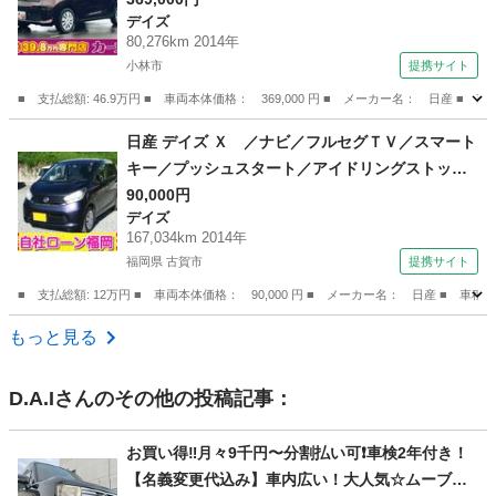
デイズ
ート ＣＶＴ 盗難防止システム ＡＢＳ Ｃ
80,276km 2014年
Ｄ ＤＶＤ再生 ＵＳＢ （検9.3）
小林市
提携サイト
■ 支払総額: 46.9万円 ■ 車両本体価格： 369,000 円 ■ メーカー名： 日
宮崎
小林市
デイズ
日産 デイズ Ｘ ／ナビ／フルセグＴＶ／スマート
キー／プッシュスタート／アイドリングストップ
／ウィンカーミラー／タイミングチェーン （検9.
90,000円
デイズ
6）
167,034km 2014年
福岡県 古賀市
提携サイト
■ 支払総額: 12万円 ■ 車両本体価格： 90,000 円 ■ メーカー名： 日産 
福岡
古賀市
デイズ
もっと見る
D.A.I
さんのその他の投稿記事：
お買い得‼️月々9千円〜分割払い可❗️車検2年付き！
【名義変更代込み】車内広い！大人気☆ムーブコ