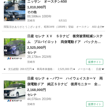
ニッサン オースチンA50
1,010,000円
その他
88,599km 1000年
宮崎市
8月3日
閲覧頂きありがとうございます。 昭和34年（1959年）登録 オースチン A50 走行 → 8
宮崎
宮崎市
その他
日産 セレナ ＸＶ ＳＤナビ 衝突被害軽減システ
ム プロパイロット 両側電動ドア バックカメ
ラ ドラレコ スマートキー コーナーセンサ
2,525,000円
セレナ
ー ＬＥＤヘッド ビルトインＥＴＣ オートハ
28,170km 2024年
イビーム 車線逸脱警報 （車検整備付）
宮崎市
提携サイト
■ 支払総額: 269.9万円 ■ 車両本体価格： 2,525,000 円 ■ メーカー名
宮崎
宮崎市
セレナ
日産 セレナ ｅ－パワー ハイウェイスターＶ 両
側電動ドア 純正ＳＤナビ 後席モニター 全周
囲カメラ 衝突被害軽減システム レーダークル
2,168,000円
セレナ
ーズ ドラレコ コーナーセンサー スマートキ
44,076km 2019年
ー ＬＥＤヘッド ビルトインＥＴＣ 純正１６
宮崎市
提携サイト