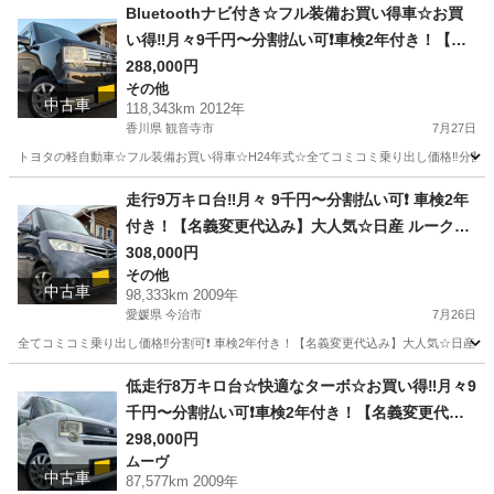
鹿児島
霧島市
ワゴンＲ
ワゴンR
Bluetoothナビ付き☆フル装備お買い得車☆お買
い得‼️月々9千円〜分割払い可❗️車検2年付き！【名
義変更代込み】車内広い！大人気☆ピクシススペ
288,000円
その他
ース☆Bluetoothナビ付き☆走行中DVD見れます
中古車
118,343km 2012年
☆ETC付き☆バックカメラ付き☆フルオートエア
香川県 観音寺市
7月27日
コン☆ドライブレコーダー付きのフル装備☆純正
トヨタの軽自動車☆フル装備お買い得車☆H24年式☆全てコミコミ乗り出し価格‼️分割可❗
アルミ☆そのまま乗って帰れます‼️
香川
観音寺市
その他
お買い得
走行9万キロ台‼️月々 9千円〜分割払い可❗️ 車検2年
付き！【名義変更代込み】大人気☆日産 ルークス
ハイウェイスター☆HDDナビ付き☆走行中DVD見
308,000円
その他
れます☆ETC付き☆電動スライドドア☆ドラレコ
中古車
98,333km 2009年
付き☆スマートキー☆フルオートエアコン☆純正
愛媛県 今治市
7月26日
アルミ！事故歴修復歴なし☆そのまま乗って帰れ
全てコミコミ乗り出し価格‼️分割可❗️ 車検2年付き！【名義変更代込み】大人気☆日産
ます❗️
愛媛
今治市
その他
走行距離
低走行8万キロ台☆快適なターボ☆お買い得‼️月々9
千円〜分割払い可❗️車検2年付き！【名義変更代込
み】車内広い！大人気☆ムーブコンテカスタム☆B
298,000円
ムーヴ
luetoothナビ付き☆走行中DVD見れます☆ETC付
中古車
87,577km 2009年
き☆フルオートエアコン☆ドライブレコーダー付