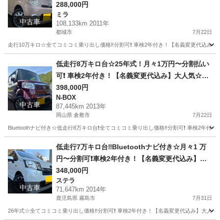
年付き！【名義変更代込み】Bluetooth対応ナビ
288,000円
ミラ
付き☆走行中DVD見れます☆圧迫感無くおしゃれ
中古車
108,133km 2011年
な内装☆ドライブレコーダー付き☆そのまま乗っ
都城市
7月22日
て帰れます‼️
走行10万キロ☆全てコミコミ乗り出し価格‼️分割可❗️ 車検2年付き！【名義変更代込み】
宮崎
都城市
ミラ
走行距離
低走行8万キロ台☆25年式！月々1万円〜分割払い
可❗️ 車検2年付き！【名義変更代込み】大人気☆ホ
ンダ N-BOX☆Bluetoothナビ付き☆走行中DVD見
398,000円
N-BOX
れます☆走行中DVD見れます☆スライドドア♪しか
中古車
87,445km 2013年
も両側☆ドラレコ付き☆スマートキー☆フルオー
岡山県 倉敷市
7月22日
トエアコン☆事故歴修復歴なし☆そのまま乗って
Bluetoothナビ付き☆低走行8万キロ台❗️全てコミコミ乗り出し価格‼️分割可❗️ 車検2年
帰れます❗️
岡山
倉敷市
N-BOX
走行距離
低走行7万キロ台‼️Bluetoothナビ付き☆月々1 万
円〜分割可❗️車検2年付き！【名義変更代込み】大
人気☆スバル ステラ Lスマートアシスト☆Blueto
348,000円
ステラ
othナビ付き☆走行中DVD見れます☆ドライブレコ
中古車
71,647km 2014年
ーダー付きのフル装備☆社外アルミ☆のまま乗っ
鹿児島県 霧島市
7月31日
て帰れます！長〜く乗れます‼️
26年式☆全てコミコミ乗り出し価格‼️分割可❗️ 車検2年付き！【名義変更代込み】大人気☆