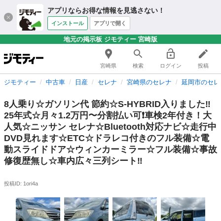
アプリならお得な情報を見逃さない！
インストール
アプリで開く
地元の掲示板 ジモティー 宮崎版
宮崎県
検索
ログイン
投稿
ジモティー
中古車
日産
セレナ
宮崎県のセレナ
延岡市のセレ
8人乗り☆ガソリン代 節約☆S-HYBRID入りました‼️
25年式☆月々1.2万円〜分割払い可❗️車検2年付き！大
人気☆ニッサン セレナ☆Bluetooth対応ナビ☆走行中
DVD見れます☆ETC☆ドラレコ付きのフル装備☆電
動スライドドア☆ウィンカーミラー☆フル装備☆事故
修復歴無し☆車内広々三列シート‼️
投稿ID: 1ori4a