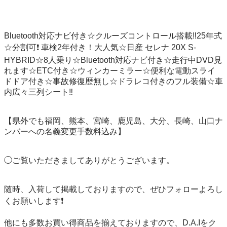
Bluetooth対応ナビ付き☆クルーズコントロール搭載‼️25年式
☆分割可❗️ 車検2年付き！大人気☆日産 セレナ 20X S-
HYBRID☆8人乗り☆Bluetooth対応ナビ付き☆走行中DVD見
れます☆ETC付き☆ウィンカーミラー☆便利な電動スライ
ドドア付き☆事故修復歴無し☆ドラレコ付きのフル装備☆車
内広々三列シート‼️

【県外でも福岡、熊本、宮崎、鹿児島、大分、長崎、山口ナ
ンバーへの名義変更手数料込み】

◯ご覧いただきましてありがとうございます。

随時、入荷して掲載しておりますので、ぜひフォローよろし
くお願いします❗️

他にも多数お買い得商品を揃えておりますので、D.A.Iをク