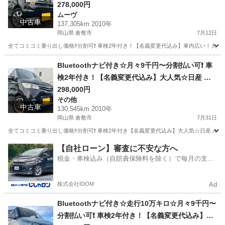
ンテカスタム☆ナビ付き☆走行中DVD見れます☆
278,000円
ムーヴ
フルオートエアコン☆ドライブレコーダー付きの
中古車
137,305km 2010年
フル装備☆純正アルミ☆そのまま乗って帰れます‼️
岡山県 倉敷市
7月12日
全てコミコミ乗り出し価格‼️分割可❗️ 車検2年付き！【名義変更代込み】車内広い！大
岡山
倉敷市
ムーヴ
お買い得
Bluetoothナビ付き☆月々9千円〜分割払い可❗️ 車
検2年付き！【名義変更代込み】大人気☆日産 ル
ークスハイウェイスター☆Bluetoothナビ付き☆
298,000円
その他
走行中DVD見れます☆ETC付き☆電動スライドド
中古車
130,545km 2010年
ア☆ドラレコ付き☆スマートキー☆フルオートエ
岡山県 倉敷市
7月31日
アコン☆社外アルミ☆そのまま乗って帰れます❗️
全てコミコミ乗り出し価格‼️分割可❗️ 車検2年付き【名義変更代込み】大人気☆日産 ルーク
岡山
倉敷市
その他
走行距離
【自社ローン】審査に不安な方へ
税金・車検込み（自賠責保険料を除く）で毎月の支払
額は一定の自社ローン🚗
株式会社IDOM
Ad
Bluetoothナビ付き☆走行10万キロ☆月々9千円〜
分割払い可❗️ 車検2年付き！【名義変更代込み】大