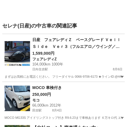
セレナ(日産)の中古車の関連記事
日産 フェアレディＺ ベースグレード Ｖｅｉｌ
Ｓｉｄｅ Ｖｅｒ３（フルエアロ／ウイング／マ
フラー）ＷＯＲＫ ＥＭＯＴＩＯＮ ＺＲ１０
1,599,000円
フェアレディZ
１９インチＡＷ ブリッツ車高調 社外ナビ 地
104,000km 1000年
デジ バックカメラ Ｂｌｕｅｔｏｏｔｈ ＥＴ
日向住吉駅
8月6日
Ｃ
まずはお気軽にお電話ください。 フリーダイヤル 0066-9706-6173 ★ラインID:@443feups★ ht
宮崎
宮崎市
日向住吉駅
フェアレディZ
ウイング
MOCO 車検付き
250,000円
モコ
66,000km 2012年
田吉駅
8月4日
MOCO MG33S アイドリングストップ付き R9.6.23まで車検あります ６万キロ代
宮崎
宮崎市
田吉駅
モコ