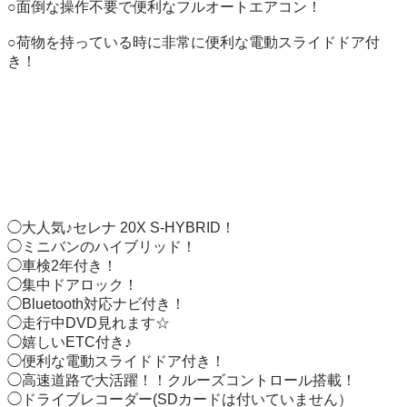
○面倒な操作不要で便利なフルオートエアコン！

○荷物を持っている時に非常に便利な電動スライドドア付
き！

◯大人気♪セレナ 20X S-HYBRID！

◯ミニバンのハイブリッド！

◯車検2年付き！

◯集中ドアロック！

◯Bluetooth対応ナビ付き！

◯走行中DVD見れます☆

◯嬉しいETC付き♪

◯便利な電動スライドドア付き！

◯高速道路で大活躍！！クルーズコントロール搭載！

◯ドライブレコーダー(SDカードは付いていません）
