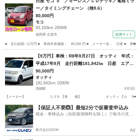
日産 モコ Ｓ ／キーレス／ＣＤデッキ／電格ミラ
ー／タイミングチェーン （検9.6）
80,000円
モコ
93,183km 2009年
福岡県 古賀市
提携サイト
■ 支払総額: 11万円 ■ 車両本体価格： 80,000 円 ■ メーカー名： 日産 ■ 
福岡
古賀市
モコ
【9万円】車検：R8年9月27日 オッティ 年式：
平成17年9月 走行距離181,842㎞ 日産 エアコ
ン効きます
90,000円
オッティ
181,842km 1000年
高鍋駅
8月3日
【メーカー】 スズキ 【車 種】 オッティ 【カ ラー】
宮崎
児湯郡
高鍋駅
オッティ
【保証人不要🙆】最短2分で仮審査申込み
税金・車検込み（自賠責保険料を除く）で毎月の支払
額は一定の自社ローン🚗
株式会社IDOM
Ad