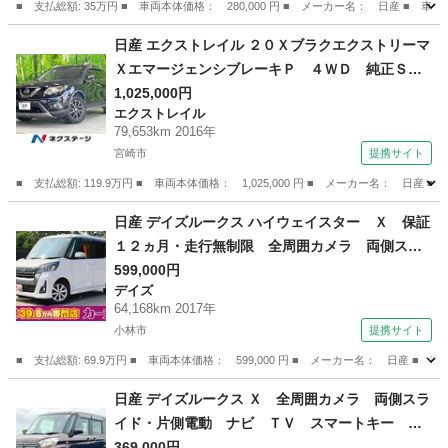
■ 支払総額: 35万円 ■ 車両本体価格： 280,000 円 ■ メーカー名： 日産 ■ 車種
宮崎
宮崎市
モコ
日産 エクストレイル ２０Ｘブラクエクストリーマ
ＸエマージェンシブレーキＰ ４ＷＤ 純正ＳＤ
ナビ 後席モニター 衝突被害軽減システム 禁
1,025,000円
エクストレイル
煙車 コーナーセンサー スマートキー ＬＥＤ
79,653km 2016年
ヘッド ビルトインＥＴＣ 純正１７インチアル
宮崎市
提携サイト
ミ 車線逸脱警報 オートライト デュアルエア
■ 支払総額: 119.9万円 ■ 車両本体価格： 1,025,000 円 ■ メーカー名
コン （車検整備付）
宮崎
宮崎市
エクストレイル
日産 デイズルークス ハイウェイスター Ｘ 保証
１２ヵ月・走行無制限 全周囲カメラ 両側スラ
イド・片側電動 衝突被害軽減システム オート
599,000円
デイズ
マチックハイビーム オートライト ＬＥＤヘッ
64,168km 2017年
ドランプ スマートキー アイドリングストッ
小林市
提携サイト
プ 電動格納ミラー （車検整備付）
■ 支払総額: 69.9万円 ■ 車両本体価格： 599,000 円 ■ メーカー名： 日
宮崎
小林市
デイズ
日産 デイズルークス Ｘ 全周囲カメラ 両側スラ
イド・片側電動 ナビ ＴＶ スマートキー ア
イドリングストップ 電動格納ミラー ベンチシ
369,000円