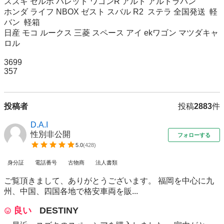
スズキ セルボ パレット ワゴンR アルト アルトラパン 

ホンダ ライフ NBOX ゼスト スバル R2  ステラ 全国発送  軽
バン  軽箱

日産 モコ ルークス 三菱 スペース アイ ekワゴン マツダキャ
ロル

3699

357
投稿者
投稿
2883
件
D.A.I
性別非公開
フォローする
5.0
(
428
)
身分証
電話番号
古物商
法人書類
ご覧頂きまして、ありがとうございます。 福岡を中心に九
州、中国、四国各地で格安車両を販...
良い
DESTINY