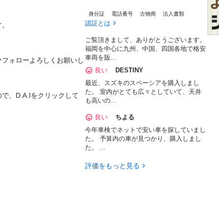
身分証
電話番号
古物商
法人書類
認証とは


ご覧頂きまして、ありがとうございます。
福岡を中心に九州、中国、四国各地で格安
車両を販...
ひフォローよろしくお願いし
良い
DESTINY
最近、スズキのスペーシアを購入しまし
た。 室内がとても広々としていて、天井
、D.A.Iをクリックして
も高いの...
良い
ちよる
今年車検でネットで安い車を探していまし
た。 予算内の車が見つかり、購入しまし
た。 ...
評価をもっと見る