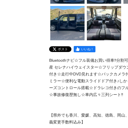
ポスト
いいね！
Bluetoothナビ☆フル装備お買い得車‼️分
産 セレナハイウェイスター☆フリップダウ
付き☆走行中DVD見れます☆バックカメラ
ミラー☆便利な電動スライドドア付き♪しか
ーズコントロール搭載☆ドラレコ付きのフ
☆事故修復歴無し☆車内広々三列シート‼️

【県外でも香川、愛媛、高知、徳島、岡山
義変更手数料込み】
