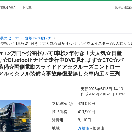
フリップダウンモニター付き☆月々1.2万円〜分割払い可❗️車検2年付き！大人気☆日産 セレナ ハイウェイスター☆8人乗り☆Bluetooth… (D.A.I) 倉敷のセレナの中古車｜ジモティー
中古車
地元の掲示
県のセレナ
倉敷市のセレナ
1.2万円〜分割払い可❗️車検2年付き！大人気☆日産
Bluetoothナビ☆走行中DVD見れます☆ETC☆バ
装備☆両側電動スライドドア☆クルーズコントロー
アルミ☆フル装備☆事故修復歴無し☆車内広々三列
更新
2026年6月3日 14:10
作成
2026年4月24日 10:47
支払総額
428,010円
商品価格
419,900円
諸費用
8,110円
地域
倉敷市
 - 加須山