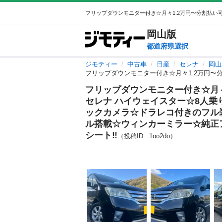
岡山
版
都道府県選択
ジモティー
中古車
日産
セレナ
岡山
フリップダウンモニター付き☆月々
セレナ ハイウェイスター☆8人乗り☆
ックカメラ☆ドラレコ付きのフル
ル搭載☆ウィンカーミラー☆純正
シート‼️
（投稿ID : 1oo2do）