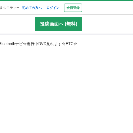
板 ジモティー
初めての方へ
ログイン
会員登録
投稿画面へ (無料)
フリップダウンモニター付き☆月々1.2万円〜分割払い可❗️車検2年付き！大人気☆日産 セレナ ハイウェイスター☆8人乗り☆Bluetoothナビ☆走行中DVD見れます☆ETC☆バックカメラ☆ドラレコ付きのフル装備☆両側電動スライドドア☆クルーズコントロール搭載☆ウィンカーミラー☆純正アルミ☆フル装備☆事故修復歴無し☆車内広々三列シート‼️