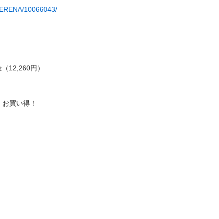
/SERENA/10066043/
,260円）

お買い得！
