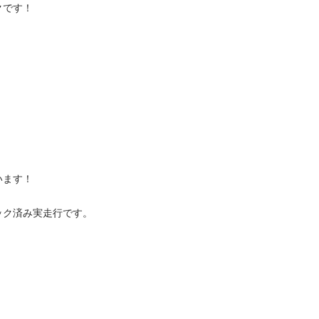
！

！

済み実走行です。
