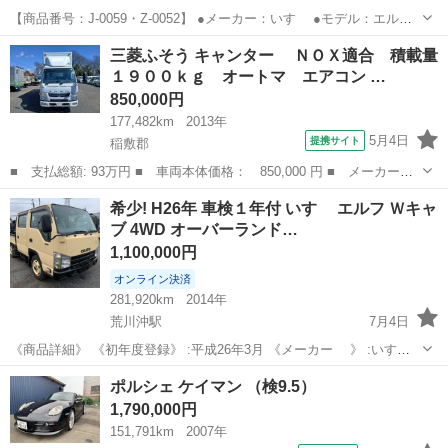
【商品番号：J-0059・Z-0052】 ●メーカー：いすゞ ●モデル：エルフ
●型式：NKR85AN ●走行距離：116,092km ●最大積載量：3,000kg ●初
茨城
稲敷郡
土浦駅
その他
三菱ふそう キャンター ＮＯＸ適合 積載量
度登録年月：平成19年10月 ●乗車定員...
１９００ｋｇ オートマ エアコン …
850,000円
177,482km
2013年
5月4日
提携サイト
稲敷郡
■ 支払総額: 93万円 ■ 車両本体価格： 850,000 円 ■ メーカー
名： 三菱ふそう ■ 車種名： キャンター ■ グレード名： Ｎ
茨城
稲敷郡
その他
希少! H26年 車検１年付 いすゞ エルフ Ｗキャ
ＯＸ適合 積載量１９００ｋｇ オートマ エアコン ■ 排気量：
ブ 4WD オーバーランド…
3000cc ...
1,100,000円
オンライン決済
281,920km
2014年
荒川沖駅
7月4日
《商品詳細》 《初年度登録》 :平成26年3月 《メーカー 》 :いすゞ
《車 種》 :エルフ 《型 式》 :TKG-NHS85A 《燃
茨城
稲敷郡
荒川沖駅
その他
車両
ポルシェ ケイマン （検9.5）
料》 :ディーゼル 《エンジン型式》 :4...
1,790,000円
151,791km
2007年