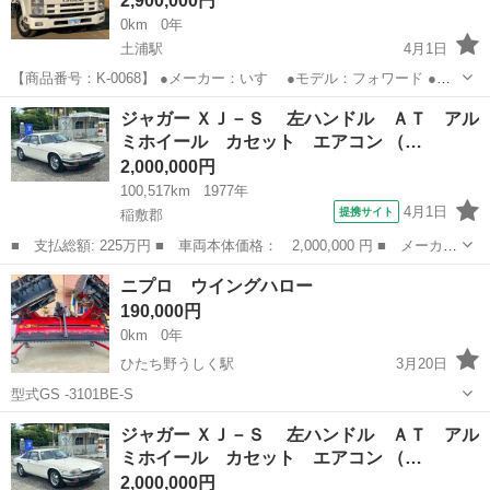
2,900,000円
0km
0年
土浦駅
4月1日
【商品番号：K-0068】 ●メーカー：いすゞ ●モデル：フォワード ●型
式：PKG-FRR90S1 ●走行距離：90,571km ●最大積載量：3,650kg ●初
茨城
稲敷郡
土浦駅
その他
コボレーン
ジャガー ＸＪ－Ｓ 左ハンドル ＡＴ アル
度登録年月：平成23年8月 ●乗車定員：3人...
ミホイール カセット エアコン （…
2,000,000円
100,517km
1977年
4月1日
提携サイト
稲敷郡
■ 支払総額: 225万円 ■ 車両本体価格： 2,000,000 円 ■ メーカー
名： ジャガー ■ 車種名： ＸＪ－Ｓ ■ グレード名： 左ハン
茨城
稲敷郡
その他
ニプロ ウイングハロー
ドル ＡＴ アルミホイール カセット エアコン ■ 排気量：
190,000円
5300c...
0km
0年
ひたち野うしく駅
3月20日
型式GS -3101BE-S
茨城
稲敷郡
ひたち野うしく駅
その他
ウイング
ジャガー ＸＪ－Ｓ 左ハンドル ＡＴ アル
ミホイール カセット エアコン （…
2,000,000円