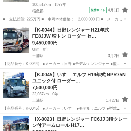
100,517km
1977年
4月1日
提携サイト
稲敷郡
■ 支払総額: 225万円 ■ 車両本体価格： 2,000,000 円 ■ メーカー
名： ジャガー ■ 車種名： ＸＪ－Ｓ ■ グレード名： 左ハン
茨城
稲敷郡
その他
【K-0044】日野レンジャー H21年式
ドル ＡＴ アルミホイール カセット エアコン ■ 排気量：
FE8JJW 増トン ローダー セ…
5300c...
9,450,000円
0km
0年
土浦駅
3月2日
【商品番号：K-0044】 ●メーカー：日野 ●モデル：レンジャー ●型
式：FE8JJW ●走行距離：156,142km ●最大積載量：7,700kg ●初度登
茨城
稲敷郡
土浦駅
その他
ローダー
【K-0045】いすゞ エルフ H19年式 NPR75N
録年月：平成21年11月 ●乗車定員：2人 ●原...
ユニック付 ローダー…
7,500,000円
22,037km
0年
土浦駅
1月27日
【商品番号：K-0045】 ●メーカー：いすゞ ●モデル：エルフ ●型式：
NPR75N ●走行距離：２２，０３７km ●最大積載量：３，１５０kg ●
茨城
稲敷郡
土浦駅
その他
63t
【X-0023】日野レンジャー FC6JJ 3段クレー
初度登録年月：平成１９年７月 ●乗車定員：３人 ●原動機の...
ン付アームロール H17…