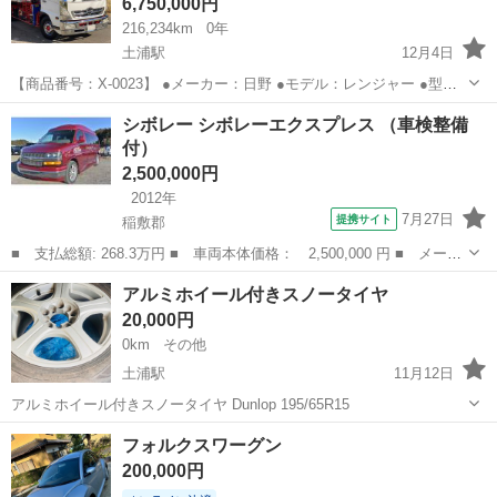
6,750,000円
216,234km
0年
土浦駅
12月4日
【商品番号：X-0023】 ●メーカー：日野 ●モデル：レンジャー ●型
式：FC6JJW ●走行距離：216,234km ●最大積載量：2600kg ●初度登
茨城
稲敷郡
土浦駅
その他
コンテナ
シボレー シボレーエクスプレス （車検整備
録年月：平成17年9月 ●乗車定員：2人 ●原動機...
付）
2,500,000円
2012年
7月27日
提携サイト
稲敷郡
■ 支払総額: 268.3万円 ■ 車両本体価格： 2,500,000 円 ■ メーカ
ー名： シボレー ■ 車種名： シボレーエクスプレス ■ グレード
茨城
稲敷郡
その他
アルミホイール付きスノータイヤ
名： ■ 排気量： 5300cc ■ ドア枚数： 4D ■ ミッショ...
20,000円
0km
その他
土浦駅
11月12日
アルミホイール付きスノータイヤ Dunlop 195/65R15
茨城
稲敷郡
土浦駅
その他
アルミホイール
フォルクスワーグン
200,000円