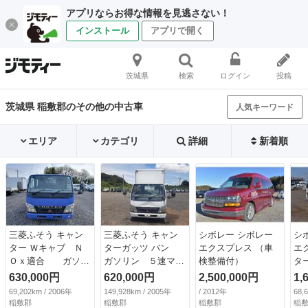
アプリならお得な情報を見逃さない！
インストール
アプリで開く
茨城県
検索
ログイン
投稿
茨城県 稲敷郡のその他の中古車
人気キーワード
エリア
カテゴリ
詳細
新着順
三菱ふそう キャン
三菱ふそう キャン
シボレー シボレー
シ
ター Ｗキャブ Ｎ
ターガッツ バン
エクスプレス （車
エ
Ｏｘ適合 ガソリ
ガソリン ５速マニ
検整備付）
タ
ン 積載量１２５０
ュアル パワステ
ル
630,000円
620,000円
2,500,000円
1,
ｋｇ ５速マニュア
エアコン （車検整
グ
69,202km / 2006年
149,928km / 2005年
/ 2012年
68,
ル エアコン パワ
備付）
（検
稲敷郡
稲敷郡
稲敷郡
稲