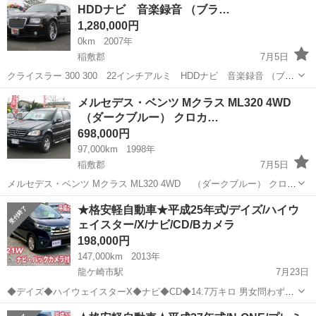
HDDナビ 音楽録音 （ブラ…
1,280,000円
0km
2007年
稲敷郡
7月5日
クライスラー 300 300 22インチアルミ HDDナビ 音楽録音 （ブラ
ック） セダン 本体価格 1,280,000円 支払総額 1,380,000円 年式(製造
茨城
稲敷郡
その他
セダン
メルセデス・ベンツ Mクラス ML320 4WD
年):2007(H19) 走行距離:不明 修復歴:な...
（ダークブルー） クロカ…
698,000円
97,000km
1998年
稲敷郡
7月5日
メルセデス・ベンツ Mクラス ML320 4WD （ダークブルー） クロカ
ン・ＳＵＶ 本体価格 698,000円 支払総額 798,000円 年式(初度登録
茨城
稲敷郡
その他
ML320
★格安軽自動車★平成25年式/デイズ/ハイウ
年):1998(H10) 走行距離:9.7万km 修復歴:な...
ェイスター/X/ナビ/CD/Bカメラ
198,000円
147,000km
2013年
龍ケ崎市駅
7月23日
◆デイズ◆ハイウェイスターX◆ナビ◆CD◆14.7万キロ 男女問わず大
人気♪ B21W ニッサン デイズ ハイウェイスターX ！！ 小回り
茨城
稲敷郡
龍ケ崎市駅
その他
ハイウェイスター