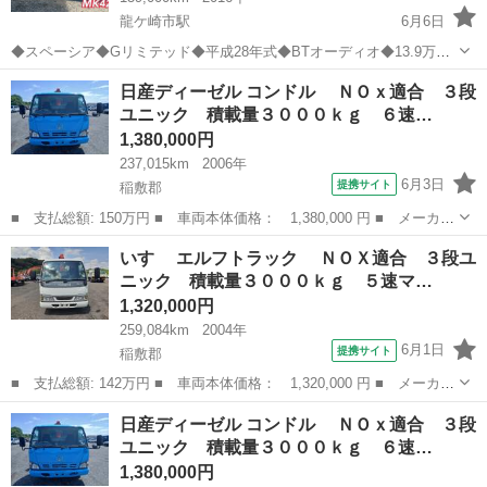
龍ケ崎市駅
6月6日
◆スペーシア◆Gリミテッド◆平成28年式◆BTオーディオ◆13.9万キ
ロ ★アイドリングストップ ★衝突被害軽減ブレーキ ★レーンキープ
茨城
稲敷郡
龍ケ崎市駅
その他
日産ディーゼル コンドル ＮＯｘ適合 ３段
アシス ★アクセル踏み間違い防止装置 ★シートヒーター ★ミュー
ユニック 積載量３０００ｋｇ ６速…
ジック...
1,380,000円
237,015km
2006年
6月3日
提携サイト
稲敷郡
■ 支払総額: 150万円 ■ 車両本体価格： 1,380,000 円 ■ メーカー
名： 日産ディーゼル ■ 車種名： コンドル ■ グレード名：
茨城
稲敷郡
その他
いすゞ エルフトラック ＮＯＸ適合 ３段ユ
ＮＯｘ適合 ３段ユニック 積載量３０００ｋｇ ６速マニュアル
ニック 積載量３０００ｋｇ ５速マ…
エアコン ...
1,320,000円
259,084km
2004年
6月1日
提携サイト
稲敷郡
■ 支払総額: 142万円 ■ 車両本体価格： 1,320,000 円 ■ メーカー
名： いすゞ ■ 車種名： エルフトラック ■ グレード名： Ｎ
茨城
稲敷郡
その他
日産ディーゼル コンドル ＮＯｘ適合 ３段
ＯＸ適合 ３段ユニック 積載量３０００ｋｇ ５速マニュアル ■
ユニック 積載量３０００ｋｇ ６速…
排気量：...
1,380,000円