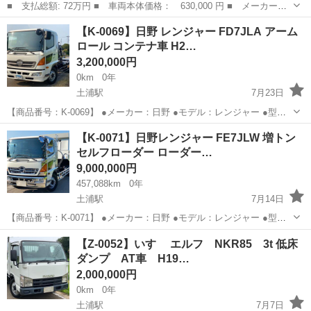
■ 支払総額: 72万円 ■ 車両本体価格： 630,000 円 ■ メーカー
名： 三菱ふそう ■ 車種名： キャンター ■ グレード名： Ｗキ
茨城
稲敷郡
その他
【K-0069】日野 レンジャー FD7JLA アーム
ャブ ＮＯｘ適合 ガソリン 積載量１２５０ｋｇ ５速マニュア
ロール コンテナ車 H2…
ル エアコン パ...
3,200,000円
0km
0年
土浦駅
7月23日
【商品番号：K-0069】 ●メーカー：日野 ●モデル：レンジャー ●型
式：TKG-FD7JLAA ●走行距離：342,164km ●初度登録年月：平成24年
茨城
稲敷郡
土浦駅
その他
【K-0071】日野レンジャー FE7JLW 増トン
12月 ●乗車定員：2人 ●原動機の型式：J07E ...
セルフローダー ローダー…
9,000,000円
457,088km
0年
土浦駅
7月14日
【商品番号：K-0071】 ●メーカー：日野 ●モデル：レンジャー ●型
式：FE7JLW ●走行距離：457,088km ●最大積載量：7,600kg ●初度登
茨城
稲敷郡
土浦駅
その他
【Z-0052】いすゞ エルフ NKR85 3t 低床
録年月：平成18年3月 ●乗車定員：2人 ●原動...
ダンプ AT車 H19…
2,000,000円
0km
0年
土浦駅
7月7日