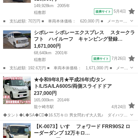
149,928km
2005年
5月4日
提携サイト
稲敷郡
■ 支払総額: 70万円 ■ 車両本体価格： 620,000 円 ■ メーカー
名： 三菱ふそう ■ 車種名： キャンターガッツ ■ グレード
茨城
稲敷郡
その他
シボレー シボレーエクスプレス スタークラ
名： バン ガソリン ５速マニュアル パワステ エアコン ■ 排
フト ハイルーフ キャンピング登録…
気量： 2000c...
1,671,000円
68,640km
2001年
7月26日
提携サイト
稲敷郡
■ 支払総額: 192.6万円 ■ 車両本体価格： 1,671,000 円 ■ メーカ
ー名： シボレー ■ 車種名： シボレーエクスプレス ■ グレード
茨城
稲敷郡
その他
★令和9年8月★平成26年式/タン
名： スタークラフト ハイルーフ キャンピング登録 ７人乗り
ト/L/SA/LA600S/両側スライドドア
■ 排...
237,000円
165,000km
2014年
龍ケ崎市駅
4月24日
◆タント◆L◆SA◆CD◆16.5万キロ 男女問わず大人気♪ ダイハツ
タント L SA LA600S！！ 両側スライドドアで乗り降り楽ちん♪ 小
茨城
稲敷郡
龍ケ崎市駅
その他
車両
【K-0073】いすゞ フォワード FRR90S2 ロ
さなお子様がいる方にもおすすめです！！ たくさんのご問...
ーダーダンプ 12万キロ…