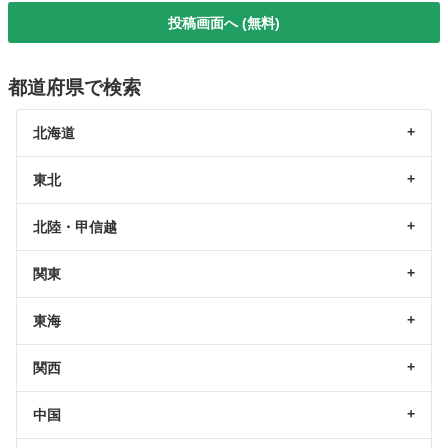
投稿画面へ (無料)
都道府県で検索
北海道
東北
北陸・甲信越
関東
東海
関西
中国