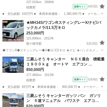
237,015km
2006年
6月3日
提携サイト
稲敷郡
■ 支払総額: 150万円 ■ 車両本体価格： 1,380,000 円 ■ メーカー
名： 日産ディーゼル ■ 車種名： コンドル ■ グレード名：
茨城
稲敷郡
その他
★MH34S/ワゴンRスティングレーX/ナビ/バ
ＮＯｘ適合 ３段ユニック 積載量３０００ｋｇ ６速マニュアル
ックカメラ/11.5万キロ
エアコン ...
253,000円
115,000km
2012年
龍ケ崎市駅
5月23日
◆ワゴンR◆スティングレー◆X◆11.5万キロ ★ナビ ★バックカメラ
★フォグ ★アルミホイール ★スマートキー 男女問わず大人気♪ スズ
茨城
稲敷郡
龍ケ崎市駅
その他
ワゴンR
三菱ふそう キャンター ＮＯＸ適合 積載量
キ ワゴンR スティングレー X MH34S！ 小回りがき...
１９００ｋｇ オートマ エアコン …
850,000円
177,482km
2013年
5月4日
提携サイト
稲敷郡
■ 支払総額: 93万円 ■ 車両本体価格： 850,000 円 ■ メーカー
名： 三菱ふそう ■ 車種名： キャンター ■ グレード名： Ｎ
茨城
稲敷郡
その他
三菱ふそう キャンターガッツ バン ガソリ
ＯＸ適合 積載量１９００ｋｇ オートマ エアコン ■ 排気量：
ン ５速マニュアル パワステ エアコ…
3000cc ...
620,000円