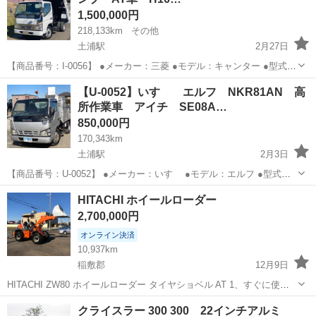
1,500,000円
218,133km
その他
土浦駅
2月27日
【商品番号：I-0056】 ●メーカー：三菱 ●モデル：キャンター ●型式：
FE71DBD ●走行距離：218,133km ●最大積載量：2000kg ●初度登録年
茨城
稲敷郡
土浦駅
その他
新明和
【U-0052】いすゞ エルフ NKR81AN 高
月：平成16年12月 ●乗車定員：3人 ●原...
所作業車 アイチ SE08A…
850,000円
170,343km
土浦駅
2月3日
【商品番号：U-0052】 ●メーカー：いすゞ ●モデル：エルフ ●型式：
PB-NKR81AN ●走行距離：１７０，３４３km ●最大積載量：５００kg
茨城
稲敷郡
土浦駅
その他
NKR
HITACHI ホイールローダー
●初度登録年月：平成１８年１月 ●乗車定員：３人 ●原...
2,700,000円
オンライン決済
10,937km
稲敷郡
12月9日
HITACHI ZW80 ホイールローダー タイヤショベル AT 1、すぐに使え
ます。 2、エンジンとシリンダーの油漏れは無いです。 3、オートマで
茨城
稲敷郡
その他
ホイールローダー
クライスラー 300 300 22インチアルミ
す。 4、ちゃんと動作確認済みです。 5、型式 ZW80 ...