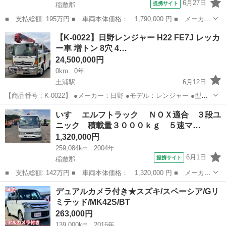
6月27日
提携サイト
稲敷郡
■ 支払総額: 195万円 ■ 車両本体価格： 1,790,000 円 ■ メーカー
名： ポルシェ ■ 車種名： ケイマン ■ グレード名： ■ 排気
茨城
稲敷郡
その他
【K-0022】日野レンジャー H22 FE7J レッカ
量： 2700cc ■ ドア枚数： クーペ ■ ミッション： AT5速...
ー車 増トン 8穴 4…
24,500,000円
0km
0年
土浦駅
6月12日
【商品番号：K-0022】 ●メーカー：日野 ●モデル：レンジャー ●型
式：FE7JGA ●走行距離：567,901km ●最大積載量：500kg ●初度登録
茨城
稲敷郡
土浦駅
その他
いすゞ エルフトラック ＮＯＸ適合 ３段ユ
年月：平成22年12月 ●乗車定員：2人 ●原動機...
ニック 積載量３０００ｋｇ ５速マ…
1,320,000円
259,084km
2004年
6月1日
提携サイト
稲敷郡
■ 支払総額: 142万円 ■ 車両本体価格： 1,320,000 円 ■ メーカー
名： いすゞ ■ 車種名： エルフトラック ■ グレード名： Ｎ
茨城
稲敷郡
その他
デュアルカメラ付き★スズキ/スペーシア/Gリ
ＯＸ適合 ３段ユニック 積載量３０００ｋｇ ５速マニュアル ■
ミテッド/MK42S/BT
排気量：...
263,000円
139,000km
2016年