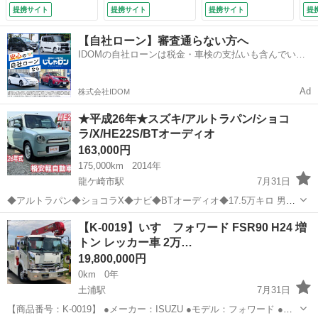
ステ ６人乗り
提携サイト
提携サイト
提携サイト
提
（車検整備付）
【自社ローン】審査通らない方へ
IDOMの自社ローンは税金・車検の支払いも含んでいる
ので毎月の支払額は一定
Ad
株式会社IDOM
★平成26年★スズキ/アルトラパン/ショコ
ラ/X/HE22S/BTオーディオ
163,000円
175,000km
2014年
龍ケ崎市駅
7月31日
◆アルトラパン◆ショコラX◆ナビ◆BTオーディオ◆17.5万キロ 男女
問わず大人気♪ HE22S スズキ アルトラパン ショコラ X ！！
茨城
稲敷郡
龍ケ崎市駅
その他
【K-0019】いすゞフォワード FSR90 H24 増
小回りのきくかわいい一台です✨ たくさんのお問い合わせお待ちして
トン レッカー車 2万…
お...
19,800,000円
0km
0年
土浦駅
7月31日
【商品番号：K-0019】 ●メーカー：ISUZU ●モデル：フォワード ●型