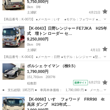
5,750,000円
0km
0年
土浦駅
4月21日
【商品番号：K-0073】 ●メーカー：いすゞ ●モデル：フォワード ●型
式：FRR90S2 ●走行距離：128,696km ●最大積載量：2,750kg ●初度登
茨城
稲敷郡
土浦駅
その他
フォワード
【K-0043】日野レンジャー FE7JKA H25年
録年月：平成20年8月 ●乗車定員：2人 ●...
式 増トン ローダー セ…
9,250,000円
0km
0年
土浦駅
4月1日
【商品番号：K-0043】 ●メーカー：日野 ●モデル：レンジャー ●型
式：FE7JKA ●走行距離：643,781km ●最大積載量：7,700kg ●初度登
茨城
稲敷郡
土浦駅
その他
ローダー
ポルシェ ケイマン （検9.5）
録年月：平成25年10月 ●乗車定員：2人 ●原...
1,790,000円
151,791km
2007年
6月27日
提携サイト
稲敷郡
■ 支払総額: 195万円 ■ 車両本体価格： 1,790,000 円 ■ メーカー
名： ポルシェ ■ 車種名： ケイマン ■ グレード名： ■ 排気
茨城
稲敷郡
その他
【K-0068】いすゞ フォワード FRR90 4t
量： 2700cc ■ ドア枚数： クーペ ■ ミッション： AT5速...
高床 ダンプ H23年式…