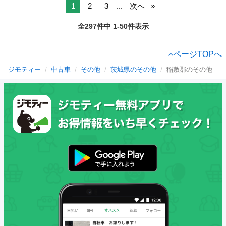
1
2
3
...
次へ
全297件中 1-50件表示
ページTOPへ
ジモティー
中古車
その他
茨城県のその他
稲敷郡のその他