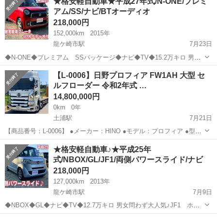
★格安軽自動車★平成27年式/N-ONE/プレミ
のきくカッコイイ一台です✨ たくさんのお問い合わせお待ちしており
アム/SS/ナビ/BTオーディオ
ます...
218,000円
152,000km
2015年
龍ケ崎市駅
7月23日
◆N-ONE◆プレミアム SSパッケージ◆ナビ◆TV◆15.2万キロ 男女
問わず大人気♪JG1 ホンダ N-ONE プレミアム SSパッケー
茨城
稲敷郡
龍ケ崎市駅
その他
車両
【L-0006】日野プロフィア FW1AH 大型 セ
ジ！！ 衝突被害軽減ブレーキ付きで安心！！ 小回りのきくカッコイ
ルフローダー 令和2年式 …
イ...
14,800,000円
0km
0年
土浦駅
7月21日
【商品番号：L-0006】 ●メーカー：HINO ●モデル：プロフィア ●型
式：FW1AHJ ●走行距離：595,512km ●最大積載量：13,600kg ●初度
茨城
稲敷郡
土浦駅
その他
★格安軽自動車♪★平成25年
登録年月：令和2年10月 ●乗車定員：2人 ...
式/NBOX/GL/JF1/両側パワースライド/ナビ
218,000円
127,000km
2013年
龍ケ崎市駅
7月9日
◆NBOX◆GL◆ナビ◆TV◆12.7万キロ 男女問わず大人気♪JF1 ホン
ダ NBOX G SSパッケージ！！ 黒内装でおしゃれ♪ 両側パワース