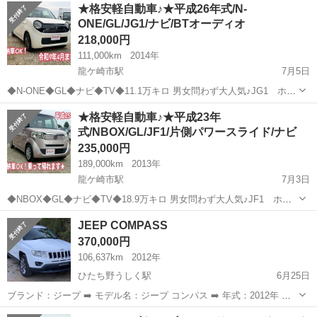
茨城
稲敷郡
龍ケ崎市駅
その他
NBOX
★格安軽自動車♪★平成26年式/N-
ライドで乗り降り楽ちん♪ 小さなお子様がいる方にもおす...
ONE/GL/JG1/ナビ/BTオーディオ
218,000円
111,000km
2014年
龍ケ崎市駅
7月5日
◆N-ONE◆GL◆ナビ◆TV◆11.1万キロ 男女問わず大人気♪JG1 ホン
ダ N-ONE GL！！ 小回りのきくカッコイイ一台です✨ たくさんの
茨城
稲敷郡
龍ケ崎市駅
その他
車両
★格安軽自動車♪★平成23年
ご問い合わせお待ちしております！ ★車検ロング★ ...
式/NBOX/GL/JF1/片側パワースライド/ナビ
235,000円
189,000km
2013年
龍ケ崎市駅
7月3日
◆NBOX◆GL◆ナビ◆TV◆18.9万キロ 男女問わず大人気♪JF1 ホン
ダ NBOX GL！ 片側パワースライドで乗り降り楽ちん♪ 小さなお子
茨城
稲敷郡
龍ケ崎市駅
その他
JEEP COMPASS
様がいる方にもおすすめです！！ たくさんのご問い合わせ...
370,000円
106,637km
2012年
ひたち野うしく駅
6月25日
ブランド：ジープ ➡️ モデル名：ジープ コンパス ➡️ 年式：2012年 ➡️
走行距離：106,637km ➡️ 車検有効期限：無し ➡️ 排気量：1500cc ➡️
茨城
稲敷郡
ひたち野うしく駅
その他
JEEP