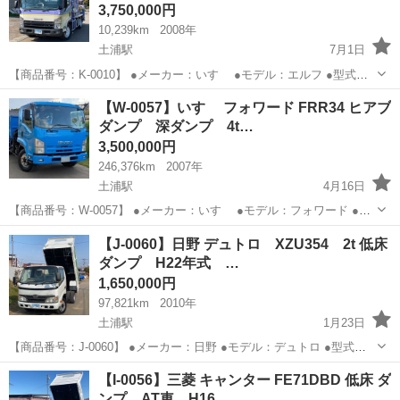
3,750,000円
10,239km
2008年
土浦駅
7月1日
【商品番号：K-0010】 ●メーカー：いすゞ ●モデル：エルフ ●型式：
NPR75N ●走行距離：10,239km ●初度登録年月：平成20年3月 ●乗車定
茨城
稲敷郡
土浦駅
その他
NPR
【W-0057】いすゞ フォワード FRR34 ヒアブ
員：2人 ●原動機の型式：4HK1 ターボインター...
ダンプ 深ダンプ 4t…
3,500,000円
246,376km
2007年
土浦駅
4月16日
【商品番号：W-0057】 ●メーカー：いすゞ ●モデル：フォワード ●型
式：FRR34 ●走行距離：246,376km ●最大積載量：2,300kg ●初度登録
茨城
稲敷郡
土浦駅
その他
ヒアブ
【J-0060】日野 デュトロ XZU354 2t 低床
年月：平成19年11月 ●乗車定員：3人 ●原...
ダンプ H22年式 …
1,650,000円
97,821km
2010年
土浦駅
1月23日
【商品番号：J-0060】 ●メーカー：日野 ●モデル：デュトロ ●型式：
XZU354T ●走行距離：97821km ●最大積載量：2000kg ●初度登録年
茨城
稲敷郡
土浦駅
その他
コボレーン
【I-0056】三菱 キャンター FE71DBD 低床 ダ
月：平成22年9月 ●乗車定員：3人 ●原動機の型...
ンプ AT車 H16…