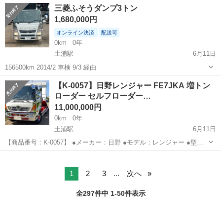
茨城
稲敷郡
龍ケ崎市駅
その他
車両
三菱ふそうダンプ3トン
LA600S ダイハツ タント L！！ 両側スライドドアで乗り降り楽ち
1,680,000円
ん...
オンライン決済
配送可
0km
0年
土浦駅
6月11日
156500km 2014/2 車検 9/3 経由
茨城
稲敷郡
土浦駅
その他
【K-0057】日野レンジャー FE7JKA 増トン
ローダー セルフローダー…
11,000,000円
0km
0年
土浦駅
6月11日
【商品番号：K-0057】 ●メーカー：日野 ●モデル：レンジャー ●型
式：FE7JKA ●走行距離：480,531km ●最大積載量：7,700kg ●初度登
茨城
稲敷郡
土浦駅
その他
録年月：平成29年7月 ●乗車定員：2人 ●原動...
1
2
3
...
次へ
全297件中 1-50件表示