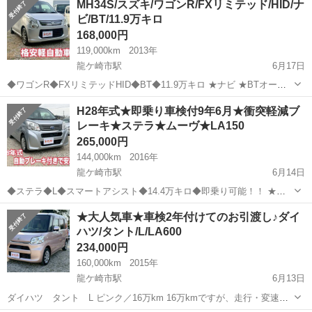
MH34S/スズキ/ワゴンR/FXリミテッド/HID/ナ
ミッション：AT（オートマチック） ➡️ 燃料：ガソ...
ビ/BT/11.9万キロ
168,000円
119,000km
2013年
龍ケ崎市駅
6月17日
◆ワゴンR◆FXリミテッドHID◆BT◆11.9万キロ ★ナビ ★BTオーデ
ィオ ★スマートキー ★アルミホイール ★プッシュスタート ★アルミ
茨城
稲敷郡
龍ケ崎市駅
その他
ワゴンR
H28年式★即乗り車検付9年6月★衝突軽減ブ
ホイール ★禁煙車 男女問わず大人気♪ スズキ ワゴンR...
レーキ★ステラ★ムーヴ★LA150
265,000円
144,000km
2016年
龍ケ崎市駅
6月14日
◆ステラ◆L◆スマートアシスト◆14.4万キロ◆即乗り可能！！ ★衝
突軽減ブレーキ ★レーンキープアシスト ★アクセル踏み間違い防止装
茨城
稲敷郡
龍ケ崎市駅
その他
★大人気車★車検2年付けてのお引渡し♪ダイ
置 ★点検記録簿 付きで安心♪ ナビ・BTオーディオ付きなので携帯の
ハツ/タント/L/LA600
音楽...
234,000円
160,000km
2015年
龍ケ崎市駅
6月13日
ダイハツ タント L ピンク／16万km 16万kmですが、走行・変速と
もに問題なく安心してお乗りいただけます♪ 男女問わず大人気♪