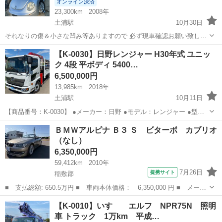
オンライン決済
23,300km
2008年
土浦駅
10月30日
それなりの傷＆小さな凹み等ありますので 必ず現車確認お願い致しま
す。 車検別途5万円にて可能です。 リサイクル料金別途7880円お願い
茨城
稲敷郡
土浦駅
その他
スルー
【K-0030】日野レンジャー H30年式 ユニッ
致します。 名義変更完了まで預かり金と身分証コピーお預かり致しま
ク 4段 平ボディ 5400…
す。 神経質な方ご遠慮し...
6,500,000円
13,985km
2018年
土浦駅
10月11日
【商品番号：K-0030】 ●メーカー：日野 ●モデル：レンジャー ●型
式：2KG-FC2ABA ●走行距離：13,985km ●最大積載量：2450kg ●初度
茨城
稲敷郡
土浦駅
その他
ユニック
ＢＭＷアルピナ Ｂ３ Ｓ ビターボ カブリオ
登録年月：平成30年5月 ●乗車定員：3人 ●...
（なし）
6,350,000円
59,412km
2010年
7月26日
提携サイト
稲敷郡
■ 支払総額: 650.5万円 ■ 車両本体価格： 6,350,000 円 ■ メーカ
ー名： ＢＭＷアルピナ ■ 車種名： Ｂ３ ■ グレード名： Ｓ
茨城
稲敷郡
その他
【K-0010】いすゞ エルフ NPR75N 照明
ビターボ カブリオ ■ 排気量： 3000cc ■ ドア枚数： オープ...
車 トラック 1万km 平成…