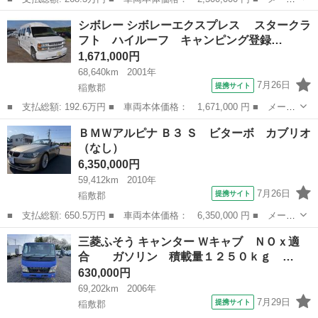
ー名： シボレー ■ 車種名： シボレーエクスプレス ■ グレード
茨城
稲敷郡
その他
シボレー シボレーエクスプレス スタークラ
名： ■ 排気量： 5300cc ■ ドア枚数： 4D ■ ミッショ...
フト ハイルーフ キャンピング登録…
1,671,000円
68,640km
2001年
7月26日
提携サイト
稲敷郡
■ 支払総額: 192.6万円 ■ 車両本体価格： 1,671,000 円 ■ メーカ
ー名： シボレー ■ 車種名： シボレーエクスプレス ■ グレード
茨城
稲敷郡
その他
ＢＭＷアルピナ Ｂ３ Ｓ ビターボ カブリオ
名： スタークラフト ハイルーフ キャンピング登録 ７人乗り
（なし）
■ 排...
6,350,000円
59,412km
2010年
7月26日
提携サイト
稲敷郡
■ 支払総額: 650.5万円 ■ 車両本体価格： 6,350,000 円 ■ メーカ
ー名： ＢＭＷアルピナ ■ 車種名： Ｂ３ ■ グレード名： Ｓ
茨城
稲敷郡
その他
三菱ふそう キャンター Ｗキャブ ＮＯｘ適
ビターボ カブリオ ■ 排気量： 3000cc ■ ドア枚数： オープ...
合 ガソリン 積載量１２５０ｋｇ …
630,000円
69,202km
2006年
7月29日
提携サイト
稲敷郡