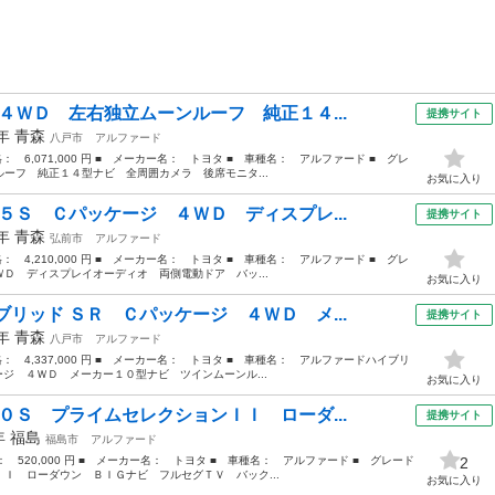
４ＷＤ 左右独立ムーンルーフ 純正１４...
提携サイト
4年
青森
八戸市
アルファード
格： 6,071,000 円 ■ メーカー名： トヨタ ■ 車種名： アルファード ■ グレ
ーフ 純正１４型ナビ 全周囲カメラ 後席モニタ...
お気に入り
５Ｓ Ｃパッケージ ４ＷＤ ディスプレ...
提携サイト
1年
青森
弘前市
アルファード
格： 4,210,000 円 ■ メーカー名： トヨタ ■ 車種名： アルファード ■ グレ
Ｄ ディスプレイオーディオ 両側電動ドア バッ...
お気に入り
リッド ＳＲ Ｃパッケージ ４ＷＤ メ...
提携サイト
1年
青森
八戸市
アルファード
価格： 4,337,000 円 ■ メーカー名： トヨタ ■ 車種名： アルファードハイブリ
ージ ４ＷＤ メーカー１０型ナビ ツインムーンル...
お気に入り
０Ｓ プライムセレクションＩＩ ローダ...
提携サイト
0年
福島
福島市
アルファード
格： 520,000 円 ■ メーカー名： トヨタ ■ 車種名： アルファード ■ グレード
2
Ｉ ローダウン ＢＩＧナビ フルセグＴＶ バック...
お気に入り