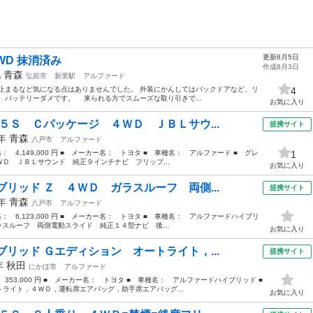
更新8月5日
4WD 抹消済み
作成8月3日
他
青森
弘前市
新里駅
アルファード
曲がる止まるなど気になる点はありませんでした。 外装にかんしてはバックドアなど、リ
4
 バッテリーダメです。 来られる方でスムーズな取り引きで...
お気に入り
５Ｓ Ｃパッケージ ４ＷＤ ＪＢＬサウ...
提携サイト
8年
青森
八戸市
アルファード
格： 4,149,000 円 ■ メーカー名： トヨタ ■ 車種名： アルファード ■ グレ
1
Ｄ ＪＢＬサウンド 純正９インチナビ フリップ...
お気に入り
リッド Ｚ ４ＷＤ ガラスルーフ 両側...
提携サイト
3年
青森
八戸市
アルファード
価格： 6,123,000 円 ■ メーカー名： トヨタ ■ 車種名： アルファードハイブリ
ラスルーフ 両側電動スライド 純正１４型ナビ 後...
お気に入り
リッド Ｇエディション オートライト，...
提携サイト
7年
秋田
にかほ市
アルファード
 353,000 円 ■ メーカー名： トヨタ ■ 車種名： アルファードハイブリッド ■
イト，４ＷＤ，運転席エアバッグ，助手席エアバッグ...
お気に入り