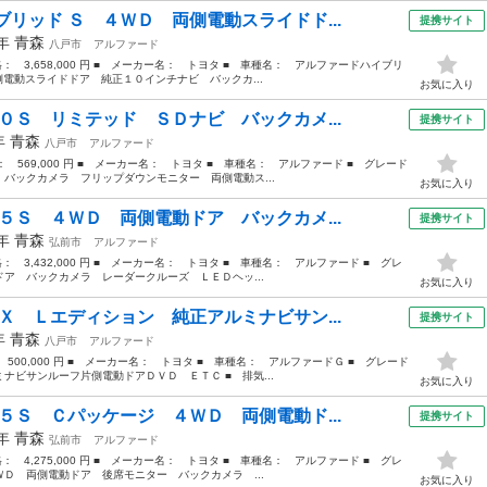
リッド Ｓ ４ＷＤ 両側電動スライドド...
提携サイト
9年
青森
八戸市
アルファード
価格： 3,658,000 円 ■ メーカー名： トヨタ ■ 車種名： アルファードハイブリ
側電動スライドドア 純正１０インチナビ バックカ...
お気に入り
０Ｓ リミテッド ＳＤナビ バックカメ...
提携サイト
0年
青森
八戸市
アルファード
格： 569,000 円 ■ メーカー名： トヨタ ■ 車種名： アルファード ■ グレード
バックカメラ フリップダウンモニター 両側電動ス...
お気に入り
５Ｓ ４ＷＤ 両側電動ドア バックカメ...
提携サイト
0年
青森
弘前市
アルファード
格： 3,432,000 円 ■ メーカー名： トヨタ ■ 車種名： アルファード ■ グレ
ア バックカメラ レーダークルーズ ＬＥＤヘッ...
お気に入り
Ｘ Ｌエディション 純正アルミナビサン...
提携サイト
6年
青森
八戸市
アルファード
 500,000 円 ■ メーカー名： トヨタ ■ 車種名： アルファードＧ ■ グレード
ナビサンルーフ片側電動ドアＤＶＤ ＥＴＣ ■ 排気...
お気に入り
５Ｓ Ｃパッケージ ４ＷＤ 両側電動ド...
提携サイト
0年
青森
弘前市
アルファード
格： 4,275,000 円 ■ メーカー名： トヨタ ■ 車種名： アルファード ■ グレ
Ｄ 両側電動ドア 後席モニター バックカメラ ...
お気に入り