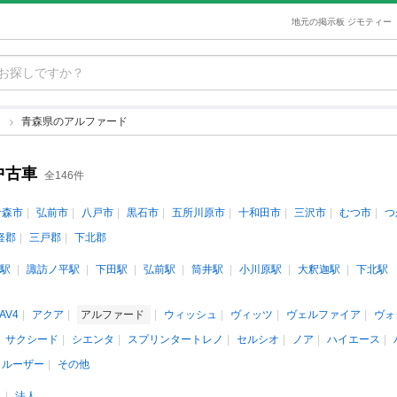
地元の掲示板 ジモティー
ド
青森県のアルファード
中古車
全146件
青森市
弘前市
八戸市
黒石市
五所川原市
十和田市
三沢市
むつ市
つ
軽郡
三戸郡
下北郡
駅
諏訪ノ平駅
下田駅
弘前駅
筒井駅
小川原駅
大釈迦駅
下北駅
AV4
アクア
アルファード
ウィッシュ
ヴィッツ
ヴェルファイア
ヴォ
サクシード
シエンタ
スプリンタートレノ
セルシオ
ノア
ハイエース
クルーザー
その他
人
法人