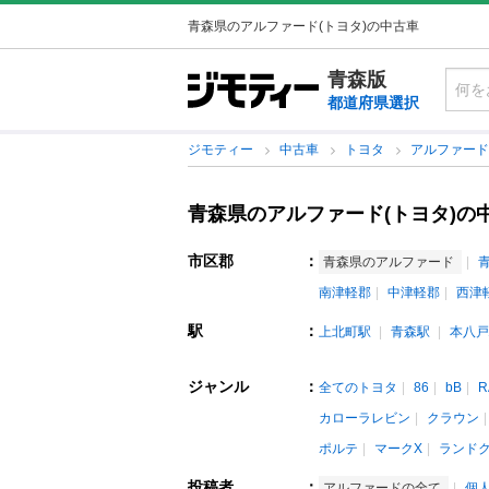
青森県のアルファード(トヨタ)の中古車
青森版
都道府県選択
ジモティー
中古車
トヨタ
アルファー
青森県のアルファード(トヨタ)の
市区郡
：
青森県のアルファード
南津軽郡
中津軽郡
西津
駅
：
上北町駅
青森駅
本八戸
ジャンル
：
全てのトヨタ
86
bB
R
カローラレビン
クラウン
ポルテ
マークX
ランド
投稿者
：
アルファードの全て
個