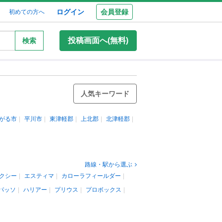
ログイン
会員登録
初めての方へ
投稿画面へ(無料)
検索
人気キーワード
がる市
平川市
東津軽郡
上北郡
北津軽郡
路線・駅から選ぶ
クシー
エスティマ
カローラフィールダー
パッソ
ハリアー
プリウス
プロボックス