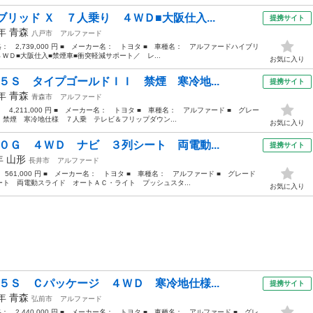
リッド Ｘ ７人乗り ４ＷＤ■大阪仕入...
提携サイト
5年
青森
八戸市
アルファード
価格： 2,739,000 円 ■ メーカー名： トヨタ ■ 車種名： アルファードハイブリ
ＷＤ■大阪仕入■禁煙車■衝突軽減サポート／ レ...
お気に入り
５Ｓ タイプゴールドＩＩ 禁煙 寒冷地...
提携サイト
1年
青森
青森市
アルファード
： 4,211,000 円 ■ メーカー名： トヨタ ■ 車種名： アルファード ■ グレー
禁煙 寒冷地仕様 ７人乗 テレビ＆フリップダウン...
お気に入り
０Ｇ ４ＷＤ ナビ ３列シート 両電動...
提携サイト
8年
山形
長井市
アルファード
 561,000 円 ■ メーカー名： トヨタ ■ 車種名： アルファード ■ グレード
ト 両電動スライド オートＡＣ・ライト プッシュスタ...
お気に入り
５Ｓ Ｃパッケージ ４ＷＤ 寒冷地仕様...
提携サイト
6年
青森
弘前市
アルファード
格： 2,440,000 円 ■ メーカー名： トヨタ ■ 車種名： アルファード ■ グレ