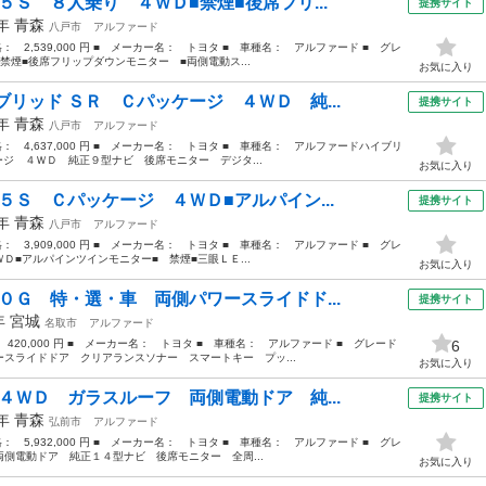
５Ｓ ８人乗り ４ＷＤ■禁煙■後席フリ...
提携サイト
5年
青森
八戸市
アルファード
格： 2,539,000 円 ■ メーカー名： トヨタ ■ 車種名： アルファード ■ グレ
煙■後席フリップダウンモニター ■両側電動ス...
お気に入り
リッド ＳＲ Ｃパッケージ ４ＷＤ 純...
提携サイト
1年
青森
八戸市
アルファード
価格： 4,637,000 円 ■ メーカー名： トヨタ ■ 車種名： アルファードハイブリ
ージ ４ＷＤ 純正９型ナビ 後席モニター デジタ...
お気に入り
５Ｓ Ｃパッケージ ４ＷＤ■アルパイン...
提携サイト
9年
青森
八戸市
アルファード
格： 3,909,000 円 ■ メーカー名： トヨタ ■ 車種名： アルファード ■ グレ
■アルパインツインモニター■ 禁煙■三眼ＬＥ...
お気に入り
０Ｇ 特・選・車 両側パワースライドド...
提携サイト
0年
宮城
名取市
アルファード
 420,000 円 ■ メーカー名： トヨタ ■ 車種名： アルファード ■ グレード
6
スライドドア クリアランスソナー スマートキー プッ...
お気に入り
４ＷＤ ガラスルーフ 両側電動ドア 純...
提携サイト
3年
青森
弘前市
アルファード
格： 5,932,000 円 ■ メーカー名： トヨタ ■ 車種名： アルファード ■ グレ
側電動ドア 純正１４型ナビ 後席モニター 全周...
お気に入り