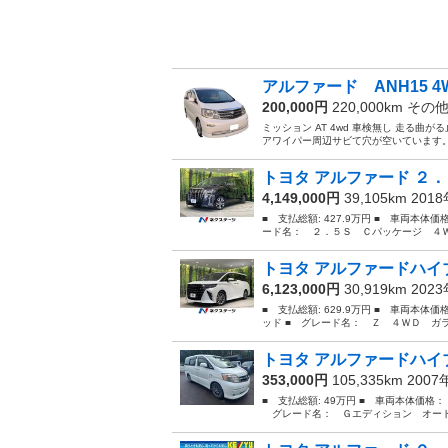
アルファード ANH15 
200,000円
220,000km その
ミッション AT 4wd 車検無し 走る
アワイパー周辺サビて穴が空いています。
トヨタ アルファード ２．
4,149,000円
39,105km 201
■ 支払総額: 427.9万円 ■ 車両本体価
ード名： ２．５Ｓ Ｃパッケージ ４Ｗ
トヨタ アルファードハイブ
6,123,000円
30,919km 202
■ 支払総額: 629.9万円 ■ 車両本体
ッド ■ グレード名： Ｚ ４ＷＤ ガ
トヨタ アルファードハイブ
353,000円
105,335km 200
■ 支払総額: 49万円 ■ 車両本体価格：
グレード名： Ｇエディション オートラ